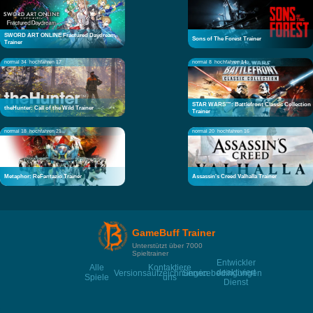
SWORD ART ONLINE Fractured Daydream
Sons of The Forest Trainer
Trainer
normal 34
hochfahren 17
normal 8
hochfahren 14
STAR WARS™: Battlefront Classic Collection
theHunter: Call of the Wild Trainer
Trainer
normal 18
hochfahren 21
normal 20
hochfahren 16
Metaphor: ReFantazio Trainer
Assassin's Creed Valhalla Trainer
GameBuff Trainer
Unterstützt über 7000
Spieltrainer
Entwickler
Alle
Kontaktiere
deaktiviert
Versionsaufzeichnungen
Servicebedingungen
Spiele
uns
Dienst