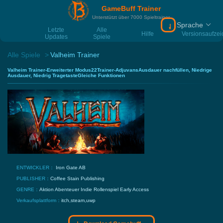
GameBuff Trainer
Unterstützt über 7000 Spieltrainer
Sprache
Download Gamebu
Letzte
Alle
Hilfe
Versionsaufze
Updates
Spiele
Alle Spiele
Valheim Trainer
Valheim Trainer-Erweiterter Modus22Trainer-AdjuvansAusdauer nachfüllen, Niedrige
Ausdauer, Niedrig TragetasteGleiche Funktionen
ENTWICKLER：
Iron Gate AB
PUBLISHER：
Coffee Stain Publishing
GENRE：
Aktion
Abenteuer
Indie
Rollenspiel
Early Access
Verkaufsplattform：
itch,steam,uwp