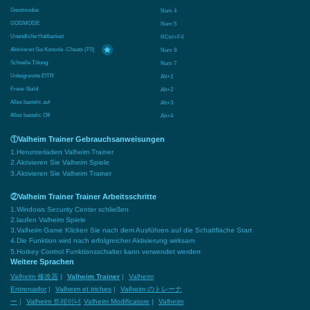
Geistmodus
Num 4
GODMODE
Num 5
Unendliche Haltbarkeit
RCtrl+F4
Aktivieren Sie Konsole -Cheats (F5)
Num 9
Schnelle Tötung
Num 7
Unbegrenzte EITR
Alt+1
Freier Build
Alt+2
Alles basteln: auf
Alt+3
Alles basteln: Off
Alt+4
①Valheim Trainer Gebrauchsanweisungen
1.Herunterladen Valheim Trainer
2.Aktivieren Sie Valheim Spiele
3.Aktivieren Sie Valheim Trainer
②Valheim Trainer Trainer Arbeitsschritte
1.Windows Security Center schließen
2.laufen Valheim Spiele
3.Valheim Game Klicken Sie nach dem Ausführen auf die Schaltfläche Start
4.Die Funktion wird nach erfolgreicher Aktivierung wirksam
5.Hotkey Control Funktionsschalter kann verwendet werden
Weitere Sprachen
Valheim 修改器
|
Valheim Trainer
|
Valheim
Entrenador
|
Valheim et triches
|
Valheim のトレーナ
ー
|
Valheim 트레이너
Valheim Modificatore
|
Valheim