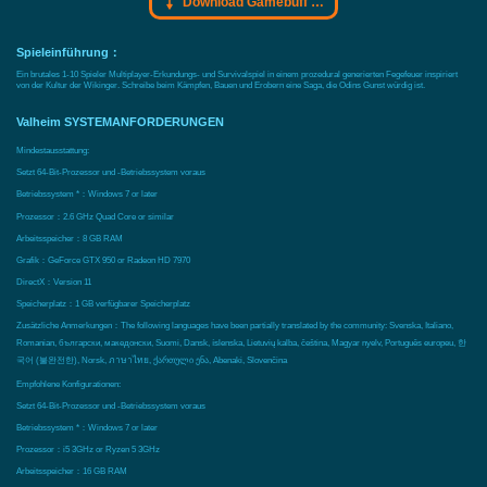
Download Gamebuff Trainer
Spieleinführung：
Ein brutales 1-10 Spieler Multiplayer-Erkundungs- und Survivalspiel in einem prozedural generierten Fegefeuer inspiriert
von der Kultur der Wikinger. Schreibe beim Kämpfen, Bauen und Erobern eine Saga, die Odins Gunst würdig ist.
Valheim SYSTEMANFORDERUNGEN
Mindestausstattung:
Setzt 64-Bit-Prozessor und -Betriebssystem voraus
Betriebssystem *：Windows 7 or later
Prozessor：2.6 GHz Quad Core or similar
Arbeitsspeicher：8 GB RAM
Grafik：GeForce GTX 950 or Radeon HD 7970
DirectX：Version 11
Speicherplatz：1 GB verfügbarer Speicherplatz
Zusätzliche Anmerkungen：The following languages have been partially translated by the community: Svenska, Italiano,
Romanian, български, македонски, Suomi, Dansk, íslenska, Lietuvių kalba, čeština, Magyar nyelv, Português europeu, 한
국어 (불완전한), Norsk, ภาษาไทย, ქართული ენა, Abenaki, Slovenčina
Empfohlene Konfigurationen:
Setzt 64-Bit-Prozessor und -Betriebssystem voraus
Betriebssystem *：Windows 7 or later
Prozessor：i5 3GHz or Ryzen 5 3GHz
Arbeitsspeicher：16 GB RAM