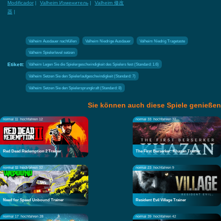
Modificador
|
Valheim Изменитель
|
Valheim 修改
器
|
Valheim Ausdauer nachfüllen
Valheim Niedrige Ausdauer
Valheim Niedrig Tragetaste
Valheim Spielerlevel setzen
Etikett:
Valheim Legen Sie die Spielergeschwindigkeit des Spielers fest (Standard: 1.6)
Valheim Setzen Sie den Spielerlaufgeschwindigkeit (Standard: 7)
Valheim Setzen Sie den Spielersprungkraft (Standard: 8)
Sie können auch diese Spiele genießen
normal 11
hochfahren 12
normal 33
hochfahren 32
Red Dead Redemption 2 Trainer
The First Berserker: Khazan Trainer
normal 11
hochfahren 32
normal 23
hochfahren 9
Need for Speed Unbound Trainer
Resident Evil Village Trainer
normal 17
hochfahren 28
normal 39
hochfahren 42