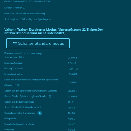
Grafik：GeForce GTX 1060 or Radeon RX 580
DirectX：Version 11
Netzwerk：Breitband-Internetverbindung
Speicherplatz：1 GB verfügbarer Speicherplatz
Valheim Trainer Erweiterter Modus (Unterstützung 22 Trainer,Der
Netzwerkmodus wird nicht unterstützt）
Schalter Standardmodus
Plattform unterstützen:
itch,steam,uwp
Ausdauer nachfüllen
LCtrl+F1
Niedrige Ausdauer
RCtrl+F1
Niedrig Tragetaste
RCtrl+F3
Spielerlevel setzen
LCtrl+F3
Legen Sie die Spielergeschwindigkeit des Spielers fest
LCtrl+F4
(Standard: 1.6)
Setzen Sie den Spielerlaufgeschwindigkeit (Standard: 7)
LCtrl+F6
Setzen Sie den Spielersprungkraft (Standard: 8)
LCtrl+F7
Setzen Sie die Elementmenge
Alt+F1
Setzen Sie die Haltbarkeit der Artikel
Alt+F3
Upgrade schneller Fähigkeiten
Alt+F4
Nullgewicht
Num 1
Unendliche körperliche Stärke
Num 2
Fly mode
Num 3