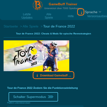
GameBuff Trainer
Unterstützt über 7000 Spieltrainer
Sprache
Download Gamebu
Letzte
Alle
Hilfe
Versionsaufze
Updates
Spiele
Startseite
Alle Spiele
Tour de France 2022
Tour de France 2022: Cheats & Mods für epische Rennstrategien
Download Gamebuff Trainer
Tour de France 2022 Ändern Sie die Funktionseinleitung
Schalter Supermodus
Plattform unterstützen:
steam