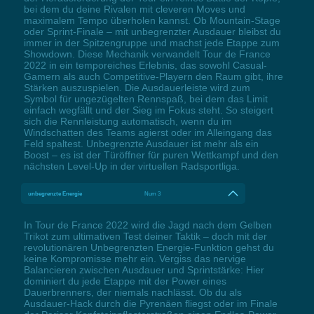
bei dem du deine Rivalen mit cleveren Moves und
maximalem Tempo überholen kannst. Ob Mountain-Stage
oder Sprint-Finale – mit unbegrenzter Ausdauer bleibst du
immer in der Spitzengruppe und machst jede Etappe zum
Showdown. Diese Mechanik verwandelt Tour de France
2022 in ein temporeiches Erlebnis, das sowohl Casual-
Gamern als auch Competitive-Playern den Raum gibt, ihre
Stärken auszuspielen. Die Ausdauerleiste wird zum
Symbol für ungezügelten Rennspaß, bei dem das Limit
einfach wegfällt und der Sieg im Fokus steht. So steigert
sich die Rennleistung automatisch, wenn du im
Windschatten des Teams agierst oder im Alleingang das
Feld spaltest. Unbegrenzte Ausdauer ist mehr als ein
Boost – es ist der Türöffner für puren Wettkampf und den
nächsten Level-Up in der virtuellen Radsportliga.
unbegrenzte Energie
Num 3
In Tour de France 2022 wird die Jagd nach dem Gelben
Trikot zum ultimativen Test deiner Taktik – doch mit der
revolutionären Unbegrenzten Energie-Funktion gehst du
keine Kompromisse mehr ein. Vergiss das nervige
Balancieren zwischen Ausdauer und Sprintstärke: Hier
dominiert du jede Etappe mit der Power eines
Dauerbrenners, der niemals nachlässt. Ob du als
Ausdauer-Hack durch die Pyrenäen fliegst oder im Finale