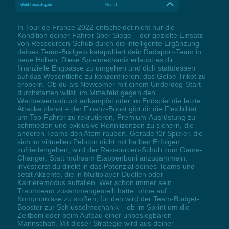
Geld hinzufügen
Num 1
In Tour de France 2022 entscheidet nicht nur die
Kondition deiner Fahrer über Siege – der gezielte Einsatz
von Ressourcen-Schub durch die intelligente Ergänzung
deines Team-Budgets katapultiert dein Radsport-Team in
neue Höhen. Diese Spielmechanik erlaubt es dir,
finanzielle Engpässe zu umgehen und dich stattdessen
auf das Wesentliche zu konzentrieren: das Gelbe Trikot zu
erobern. Ob du als Newcomer mit einem Underdog-Start
durchstarten willst, im Mittelfeld gegen den
Wettbewerbsdruck ankämpfst oder im Endspiel die letzte
Attacke planst – der Finanz-Boost gibt dir die Flexibilität,
um Top-Fahrer zu rekrutieren, Premium-Ausrüstung zu
schmieden und exklusive Rennlizenzen zu sichern, die
anderen Teams den Atem rauben. Gerade für Spieler, die
sich im virtuellen Peloton nicht mit halben Erfolgen
zufriedengeben, wird der Ressourcen-Schub zum Game-
Changer: Statt mühsam Etappenboni anzusammeln,
investierst du direkt in das Potenzial deines Teams und
setzt Akzente, die in Multiplayer-Duellen oder
Karrieremodus auffallen. Wer schon immer sein
Traumteam zusammengestellt hätte, ohne auf
Kompromisse zu stoßen, für den wird der Team-Budget-
Booster zur Schlüsselmechanik – ob im Sprint um die
Zeitboni oder beim Aufbau einer unbesiegbaren
Mannschaft. Mit dieser Strategie wird aus deiner