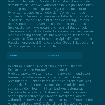
Radsport-Aspiration Realität: Du fährst nicht nur mit, du
dominierst die Strecke, während deine Gegner noch über
ihre begrenzten Mittel grübeln. Egal ob du dich für die
Pyrenäen-Etappe rüsten oder den Col du Tourmalet mit
optimierten Ressourcen meistern willst – der Finanz-Boost
in Tour de France 2022 gibt dir das Werkzeug, um aus
dem Schatten der Favoriten ins Rampenlicht zu rücken.
Spieler, die nach 'wie gewinne ich schnell Budget' oder
'Ressourcen-Schub für Underdog-Teams' suchen, werden
hier die Lösung finden, um ihre Ambitionen in Siege zu
verwandeln. Das ist nicht nur eine Spielhilfe, sondern ein
Paradigmenwechsel für alle, die das Gelbe Trikot schon in
der Garage hängen sehen wollen.
Sub Geld
LCtrl+Num 1
In Tour de France 2022 ist Sub Geld der ultimative
Schlüssel, um die Herausforderungen des
Radsportspektakels zu meistern, ohne sich in endlosen
Rennen nach Ressourcen abzustrampeln. Diese
revolutionäre Funktion katapultiert dich direkt in die Welt
von Kohle, Budget und strategischen Möglichkeiten,
sodass du dein Team mit High-End-Ausrüstung wie
Carbonräder ausstatten, Fahrer-Attribute maximieren
oder in prestigeträchtige Etappen investieren kannst,
während die nervige Jagd nach begrenzten Finanzen der
Vergangenheit angehört. Stell dir vor: Du stehst vor der