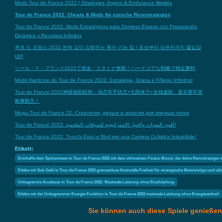
Mods Tour de France 2022 | Stratégies, Argent & Endurance Illimités
Tour de France 2022: Cheats & Mods für epische Rennstrategien
Tour de France 2022: Mods Estratégicos para Dominar Etapas con Preparación
Dinámica y Recursos Infinitos
투르 드 프랑스 2022 전략 깊이 강화하는 특수 기능 팁 | 초보부터 숙련자까지 몰입감
UP!
ツール・ド・フランス2022で資金・スタミナ無限！ハードコアな戦略で独走勝利
Mods Hardcore do Tour de France 2022: Estratégia, Grana e Fôlego Infinitos!
Tour de France 2022神级辅助机制：动态车手状态+无限体力+金钱速刷，真实赛车策
略爽翻天！
Моды Tour de France 22: Стратегия, деньги и энергия для эпичных гонок
Tour de France 2022: أقوى المودات والحيل الاستراتيجية للسباقات الملحمية!
Tour de France 2022: Trucchi Epici e Mod per una Carriera Ciclistica Imbattibile!
Etikett:
Erschaffe dein Spitzenteam in Tour de France 2022 mit dem ultimativen Finanz-Boost, der deine Rennstrategie r
Erlebe mit Sub Geld in Tour de France 2022 grenzenlose finanzielle Freiheit für strategische Meisterzüge und ul
Unbegrenzte Ausdauer in Tour de France 2022: Maximale Leistung ohne Erschöpfung
Erlebe mit der Unbegrenzten Energie-Funktion in Tour de France 2022 maximale Leistung ohne Energieverlust!
Sie können auch diese Spiele genießen