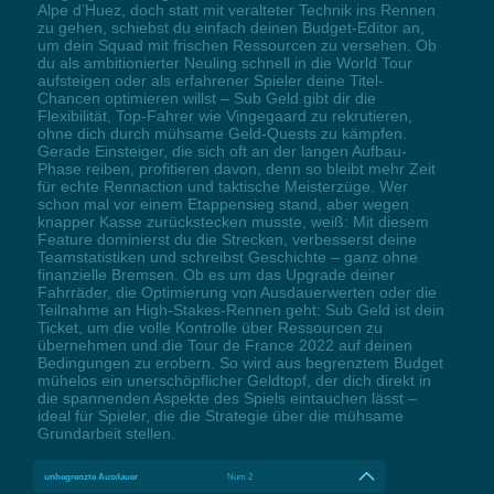
Alpe d’Huez, doch statt mit veralteter Technik ins Rennen
zu gehen, schiebst du einfach deinen Budget-Editor an,
um dein Squad mit frischen Ressourcen zu versehen. Ob
du als ambitionierter Neuling schnell in die World Tour
aufsteigen oder als erfahrener Spieler deine Titel-
Chancen optimieren willst – Sub Geld gibt dir die
Flexibilität, Top-Fahrer wie Vingegaard zu rekrutieren,
ohne dich durch mühsame Geld-Quests zu kämpfen.
Gerade Einsteiger, die sich oft an der langen Aufbau-
Phase reiben, profitieren davon, denn so bleibt mehr Zeit
für echte Rennaction und taktische Meisterzüge. Wer
schon mal vor einem Etappensieg stand, aber wegen
knapper Kasse zurückstecken musste, weiß: Mit diesem
Feature dominierst du die Strecken, verbesserst deine
Teamstatistiken und schreibst Geschichte – ganz ohne
finanzielle Bremsen. Ob es um das Upgrade deiner
Fahrräder, die Optimierung von Ausdauerwerten oder die
Teilnahme an High-Stakes-Rennen geht: Sub Geld ist dein
Ticket, um die volle Kontrolle über Ressourcen zu
übernehmen und die Tour de France 2022 auf deinen
Bedingungen zu erobern. So wird aus begrenztem Budget
mühelos ein unerschöpflicher Geldtopf, der dich direkt in
die spannenden Aspekte des Spiels eintauchen lässt –
ideal für Spieler, die die Strategie über die mühsame
Grundarbeit stellen.
unbegrenzte Ausdauer
Num 2