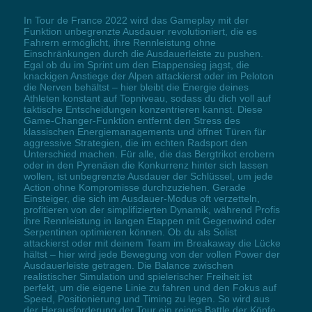
In Tour de France 2022 wird das Gameplay mit der
Funktion unbegrenzte Ausdauer revolutioniert, die es
Fahrern ermöglicht, ihre Rennleistung ohne
Einschränkungen durch die Ausdauerleiste zu pushen.
Egal ob du im Sprint um den Etappensieg jagst, die
knackigen Anstiege der Alpen attackierst oder im Peloton
die Nerven behältst – hier bleibt die Energie deines
Athleten konstant auf Topniveau, sodass du dich voll auf
taktische Entscheidungen konzentrieren kannst. Diese
Game-Changer-Funktion entfernt den Stress des
klassischen Energiemanagements und öffnet Türen für
aggressive Strategien, die im echten Radsport den
Unterschied machen. Für alle, die das Bergtrikot erobern
oder in den Pyrenäen die Konkurrenz hinter sich lassen
wollen, ist unbegrenzte Ausdauer der Schlüssel, um jede
Action ohne Kompromisse durchzuziehen. Gerade
Einsteiger, die sich im Ausdauer-Modus oft verzetteln,
profitieren von der simplifizierten Dynamik, während Profis
ihre Rennleistung in langen Etappen mit Gegenwind oder
Serpentinen optimieren können. Ob du als Solist
attackierst oder mit deinem Team im Breakaway die Lücke
hältst – hier wird jede Bewegung von der vollen Power der
Ausdauerleiste getragen. Die Balance zwischen
realistischer Simulation und spielerischer Freiheit ist
perfekt, um die eigene Linie zu fahren und den Fokus auf
Speed, Positionierung und Timing zu legen. So wird aus
der Herausforderung der Tour ein reines Battle der Köpfe,