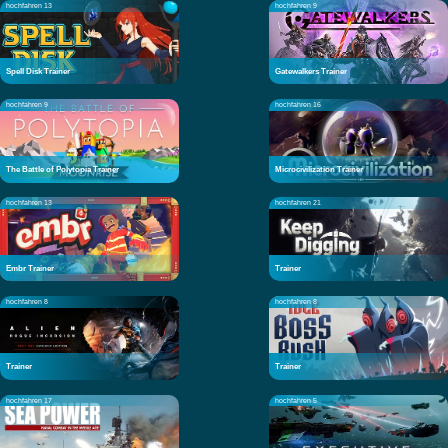
hochfahren 13
hochfahren 9
Spell Disk Trainer
Gatewalkers Trainer
hochfahren 9
hochfahren 16
The Battle of Polytopia Trainer
Microcivilization Trainer
hochfahren 13
hochfahren 21
Embr Trainer
Trainer
hochfahren 8
hochfahren 8
Trainer
Trainer
hochfahren 17
hochfahren 5