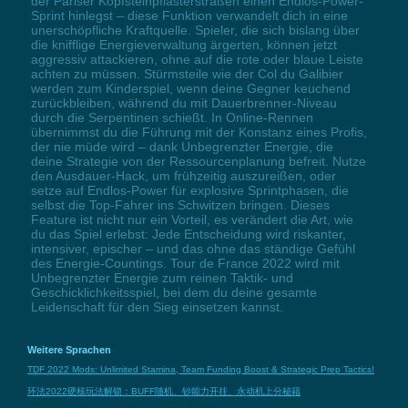
der Pariser Kopfsteinpflasterstraßen einen Endlos-Power-
Sprint hinlegst – diese Funktion verwandelt dich in eine
unerschöpfliche Kraftquelle. Spieler, die sich bislang über
die knifflige Energieverwaltung ärgerten, können jetzt
aggressiv attackieren, ohne auf die rote oder blaue Leiste
achten zu müssen. Stürmsteile wie der Col du Galibier
werden zum Kinderspiel, wenn deine Gegner keuchend
zurückbleiben, während du mit Dauerbrenner-Niveau
durch die Serpentinen schießt. In Online-Rennen
übernimmst du die Führung mit der Konstanz eines Profis,
der nie müde wird – dank Unbegrenzter Energie, die
deine Strategie von der Ressourcenplanung befreit. Nutze
den Ausdauer-Hack, um frühzeitig auszureißen, oder
setze auf Endlos-Power für explosive Sprintphasen, die
selbst die Top-Fahrer ins Schwitzen bringen. Dieses
Feature ist nicht nur ein Vorteil, es verändert die Art, wie
du das Spiel erlebst: Jede Entscheidung wird riskanter,
intensiver, epischer – und das ohne das ständige Gefühl
des Energie-Countings. Tour de France 2022 wird mit
Unbegrenzter Energie zum reinen Taktik- und
Geschicklichkeitsspiel, bei dem du deine gesamte
Leidenschaft für den Sieg einsetzen kannst.
Weitere Sprachen
TDF 2022 Mods: Unlimited Stamina, Team Funding Boost & Strategic Prep Tactics!
环法2022硬核玩法解锁：BUFF随机、钞能力开挂、永动机上分秘籍