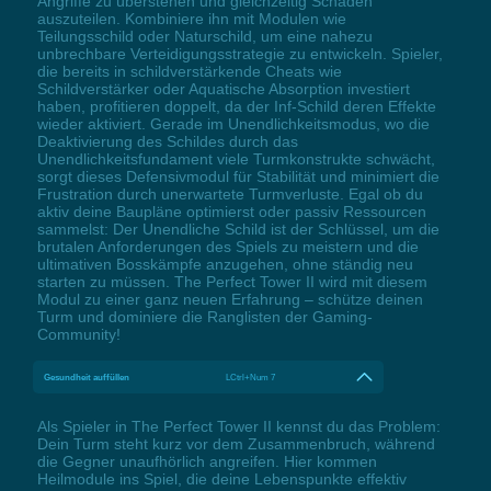
Angriffe zu überstehen und gleichzeitig Schaden
auszuteilen. Kombiniere ihn mit Modulen wie
Teilungsschild oder Naturschild, um eine nahezu
unbrechbare Verteidigungsstrategie zu entwickeln. Spieler,
die bereits in schildverstärkende Cheats wie
Schildverstärker oder Aquatische Absorption investiert
haben, profitieren doppelt, da der Inf-Schild deren Effekte
wieder aktiviert. Gerade im Unendlichkeitsmodus, wo die
Deaktivierung des Schildes durch das
Unendlichkeitsfundament viele Turmkonstrukte schwächt,
sorgt dieses Defensivmodul für Stabilität und minimiert die
Frustration durch unerwartete Turmverluste. Egal ob du
aktiv deine Baupläne optimierst oder passiv Ressourcen
sammelst: Der Unendliche Schild ist der Schlüssel, um die
brutalen Anforderungen des Spiels zu meistern und die
ultimativen Bosskämpfe anzugehen, ohne ständig neu
starten zu müssen. The Perfect Tower II wird mit diesem
Modul zu einer ganz neuen Erfahrung – schütze deinen
Turm und dominiere die Ranglisten der Gaming-
Community!
Gesundheit auffüllen
LCtrl+Num 7
Als Spieler in The Perfect Tower II kennst du das Problem:
Dein Turm steht kurz vor dem Zusammenbruch, während
die Gegner unaufhörlich angreifen. Hier kommen
Heilmodule ins Spiel, die deine Lebenspunkte effektiv