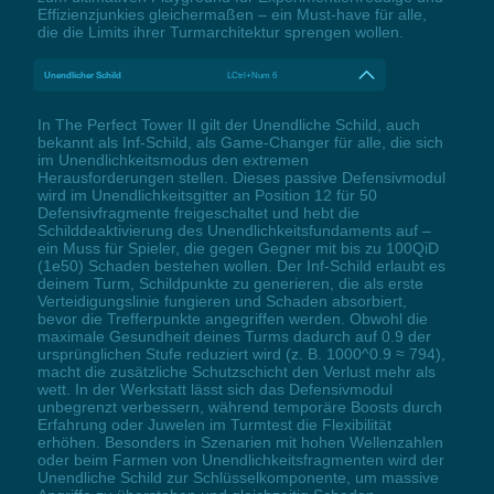
Effizienzjunkies gleichermaßen – ein Must-have für alle,
die die Limits ihrer Turmarchitektur sprengen wollen.
Unendlicher Schild
LCtrl+Num 6
In The Perfect Tower II gilt der Unendliche Schild, auch
bekannt als Inf-Schild, als Game-Changer für alle, die sich
im Unendlichkeitsmodus den extremen
Herausforderungen stellen. Dieses passive Defensivmodul
wird im Unendlichkeitsgitter an Position 12 für 50
Defensivfragmente freigeschaltet und hebt die
Schilddeaktivierung des Unendlichkeitsfundaments auf –
ein Muss für Spieler, die gegen Gegner mit bis zu 100QiD
(1e50) Schaden bestehen wollen. Der Inf-Schild erlaubt es
deinem Turm, Schildpunkte zu generieren, die als erste
Verteidigungslinie fungieren und Schaden absorbiert,
bevor die Trefferpunkte angegriffen werden. Obwohl die
maximale Gesundheit deines Turms dadurch auf 0.9 der
ursprünglichen Stufe reduziert wird (z. B. 1000^0.9 ≈ 794),
macht die zusätzliche Schutzschicht den Verlust mehr als
wett. In der Werkstatt lässt sich das Defensivmodul
unbegrenzt verbessern, während temporäre Boosts durch
Erfahrung oder Juwelen im Turmtest die Flexibilität
erhöhen. Besonders in Szenarien mit hohen Wellenzahlen
oder beim Farmen von Unendlichkeitsfragmenten wird der
Unendliche Schild zur Schlüsselkomponente, um massive