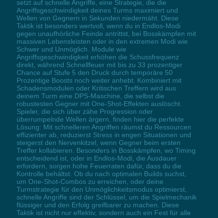
setzt auf schnelle Angriffe, eine Strategie, die die
Angriffsgeschwindigkeit deines Turms maximiert und
Wellen von Gegnern in Sekunden niedermäht. Diese
Taktik ist besonders wertvoll, wenn du in Endlos-Modi
gegen unaufhörliche Feinde antrittst, bei Bosskämpfen mit
massiven Lebensleisten oder in den extremen Modi wie
Schwer und Unmöglich. Module wie
Angriffsgeschwindigkeit erhöhen die Schussfrequenz
direkt, während Schnellfeuer mit bis zu 33 prozentiger
Chance auf Stufe 5 den Druck durch temporäre 50
Prozentige Boosts noch weiter anhebt. Kombiniert mit
Schadensmodulen oder Kritischen Treffern wird aus
deinem Turm eine DPS-Maschine, die selbst die
robustesten Gegner mit One-Shot-Effekten auslöscht.
Spieler, die sich über zähe Progression oder
überrumpelnde Wellen ärgern, finden hier die perfekte
Lösung: Mit schnelleren Angriffen räumst du Ressourcen
effizienter ab, reduzierst Stress in engen Situationen und
steigerst den Nervenkitzel, wenn Gegner beim ersten
Treffer kollabieren. Besonders in Bosskämpfen, wo Timing
entscheidend ist, oder in Endlos-Modi, die Ausdauer
erfordern, sorgen hohe Feuerraten dafür, dass du die
Kontrolle behältst. Ob du nach optimalen Builds suchst,
um One-Shot-Combos zu erreichen, oder deine
Turmstrategie für den Unmöglichkeitsmodus optimierst,
schnelle Angriffe sind der Schlüssel, um die Spielmechanik
flüssiger und den Erfolg greifbarer zu machen. Diese
Taktik ist nicht nur effektiv, sondern auch ein Fest für alle