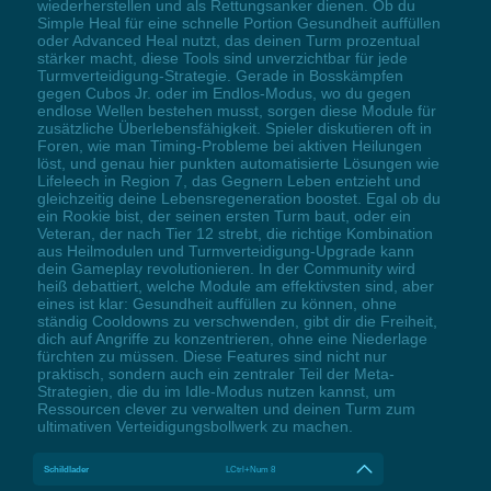
wiederherstellen und als Rettungsanker dienen. Ob du
Simple Heal für eine schnelle Portion Gesundheit auffüllen
oder Advanced Heal nutzt, das deinen Turm prozentual
stärker macht, diese Tools sind unverzichtbar für jede
Turmverteidigung-Strategie. Gerade in Bosskämpfen
gegen Cubos Jr. oder im Endlos-Modus, wo du gegen
endlose Wellen bestehen musst, sorgen diese Module für
zusätzliche Überlebensfähigkeit. Spieler diskutieren oft in
Foren, wie man Timing-Probleme bei aktiven Heilungen
löst, und genau hier punkten automatisierte Lösungen wie
Lifeleech in Region 7, das Gegnern Leben entzieht und
gleichzeitig deine Lebensregeneration boostet. Egal ob du
ein Rookie bist, der seinen ersten Turm baut, oder ein
Veteran, der nach Tier 12 strebt, die richtige Kombination
aus Heilmodulen und Turmverteidigung-Upgrade kann
dein Gameplay revolutionieren. In der Community wird
heiß debattiert, welche Module am effektivsten sind, aber
eines ist klar: Gesundheit auffüllen zu können, ohne
ständig Cooldowns zu verschwenden, gibt dir die Freiheit,
dich auf Angriffe zu konzentrieren, ohne eine Niederlage
fürchten zu müssen. Diese Features sind nicht nur
praktisch, sondern auch ein zentraler Teil der Meta-
Strategien, die du im Idle-Modus nutzen kannst, um
Ressourcen clever zu verwalten und deinen Turm zum
ultimativen Verteidigungsbollwerk zu machen.
Schildlader
LCtrl+Num 8