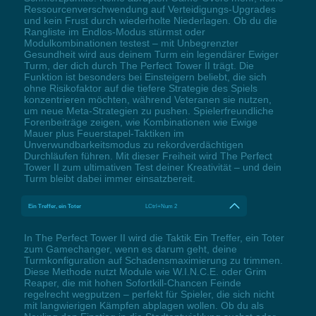
Ressourcenverschwendung auf Verteidigungs-Upgrades
und kein Frust durch wiederholte Niederlagen. Ob du die
Rangliste im Endlos-Modus stürmst oder
Modulkombinationen testest – mit Unbegrenzter
Gesundheit wird aus deinem Turm ein legendärer Ewiger
Turm, der dich durch The Perfect Tower II trägt. Die
Funktion ist besonders bei Einsteigern beliebt, die sich
ohne Risikofaktor auf die tiefere Strategie des Spiels
konzentrieren möchten, während Veteranen sie nutzen,
um neue Meta-Strategien zu pushen. Spielerfreundliche
Forenbeiträge zeigen, wie Kombinationen wie Ewige
Mauer plus Feuerstapel-Taktiken im
Unverwundbarkeitsmodus zu rekordverdächtigen
Durchläufen führen. Mit dieser Freiheit wird The Perfect
Tower II zum ultimativen Test deiner Kreativität – und dein
Turm bleibt dabei immer einsatzbereit.
Ein Treffer, ein Toter
LCtrl+Num 2
In The Perfect Tower II wird die Taktik Ein Treffer, ein Toter
zum Gamechanger, wenn es darum geht, deine
Turmkonfiguration auf Schadensmaximierung zu trimmen.
Diese Methode nutzt Module wie W.I.N.C.E. oder Grim
Reaper, die mit hohen Sofortkill-Chancen Feinde
regelrecht wegputzen – perfekt für Spieler, die sich nicht
mit langwierigen Kämpfen abplagen wollen. Ob du als