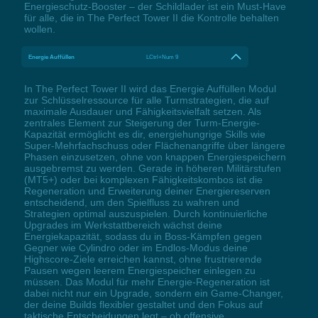
Energieschutz-Booster – der Schildlader ist ein Must-Have
für alle, die in The Perfect Tower II die Kontrolle behalten
wollen.
Energie Auffüllen
LCtrl+Num 9
In The Perfect Tower II wird das Energie Auffüllen Modul
zur Schlüsselressource für alle Turmstrategien, die auf
maximale Ausdauer und Fähigkeitsvielfalt setzen. Als
zentrales Element zur Steigerung der Turm-Energie-
Kapazität ermöglicht es dir, energiehungrige Skills wie
Super-Mehrfachschuss oder Flächenangriffe über längere
Phasen einzusetzen, ohne von knappen Energiespeichern
ausgebremst zu werden. Gerade in höheren Militärstufen
(MT5+) oder bei komplexen Fähigkeitskombos ist die
Regeneration und Erweiterung deiner Energiereserven
entscheidend, um den Spielfluss zu wahren und
Strategien optimal auszuspielen. Durch kontinuierliche
Upgrades im Werkstattbereich wächst deine
Energiekapazität, sodass du in Boss-Kämpfen gegen
Gegner wie Cylindro oder im Endlos-Modus deine
Highscore-Ziele erreichen kannst, ohne frustrierende
Pausen wegen leerem Energiespeicher einlegen zu
müssen. Das Modul für mehr Energie-Regeneration ist
dabei nicht nur ein Upgrade, sondern ein Game-Changer,
der deine Builds flexibler gestaltet und den Fokus auf
taktische Entscheidungen legt – ob offensive