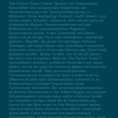
The Perfect Tower II bietet Spielern mit Unbegrenzter
Gesundheit eine revolutionäre Möglichkeit, die
Herausforderungen der Turmverteidigung neu zu
definieren. Diese einzigartige Funktion macht deinen Turm
immun gegen Schaden, sodass du dich voll und ganz auf
strategische Module, Ressourcenfarmen und das
Entfesseln der 15 unterschiedlichen Regionen
konzentrieren kannst. In der Community wird dieser
Modus oft als Ewiger Turm oder Unendliche Lebenskraft
gefeiert – Begriffe, die direkt mit mächtigen Defensiv-
Strategien wie Ewige Mauer oder Unendliche Fundament
verbunden sind und in Foren wie Discord oder Steam heiß
diskutiert werden. Spieler im Alter von 20 bis 30 Jahren,
die sich in der komplexen Welt von The Perfect Tower II
zurechtfinden möchten, profitieren besonders von dieser
Option, da sie die typische Lernkurve glättet und Raum für
Experimente schafft. Statt nervenaufreibender
Turmreparaturen investierst du deine Credits direkt in
offensive Module oder Stadtexpansion, während du im
Endlos-Modus unzählige Gegnerwellen ohne
Turmverluste überstehst. Der Unverwundbarkeitsmodus
ist ideal für Bosskämpfe in der Vulkan-Region, wo massive
Schadensspikes normalerweise selbst erfahrene Spieler
ins Schwitzen bringen. Dank der KI-Automatisierung
kannst du das Spiel sogar im Idle-Modus laufen lassen,
während deine Basis durch die Unendliche Lebenskraft
sicher bleibt. Diese Mechanik löst gleich mehrere
Schmerzpunkte: Keine abrupten Game-Overs mehr, keine