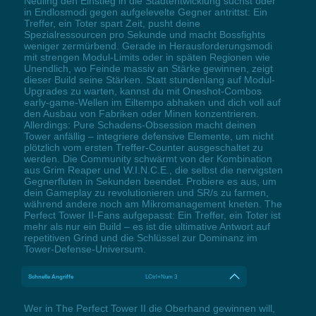
Neuling den Einstieg in die Stadtentwicklung suchst oder
in Endlosmodi gegen aufgelevelte Gegner antrittst: Ein
Treffer, ein Toter spart Zeit, pusht deine
Spezialressourcen pro Sekunde und macht Bossfights
weniger zermürbend. Gerade in Herausforderungsmodi
mit strengen Modul-Limits oder in späten Regionen wie
Unendlich, wo Feinde massiv an Stärke gewinnen, zeigt
dieser Build seine Stärken. Statt stundenlang auf Modul-
Upgrades zu warten, kannst du mit Oneshot-Combos
early-game-Wellen im Eiltempo abhaken und dich voll auf
den Ausbau von Fabriken oder Minen konzentrieren.
Allerdings: Pure Schadens-Obsession macht deinen
Tower anfällig – integriere defensive Elemente, um nicht
plötzlich vom ersten Treffer-Counter ausgeschaltet zu
werden. Die Community schwärmt von der Kombination
aus Grim Reaper und W.I.N.C.E., die selbst die nervigsten
Gegnerfluten in Sekunden beendet. Probiere es aus, um
dein Gameplay zu revolutionieren und SR/s zu farmen,
während andere noch am Mikromanagement kneten. The
Perfect Tower II-Fans aufgepasst: Ein Treffer, ein Toter ist
mehr als nur ein Build – es ist die ultimative Antwort auf
repetitiven Grind und die Schlüssel zur Dominanz im
Tower-Defense-Universum.
Schnelle Angriffe
LCtrl+Num 3
Wer in The Perfect Tower II die Oberhand gewinnen will,