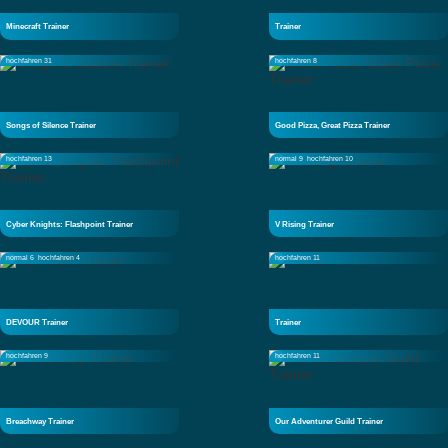
Minecraft Trainer
Trainer
hochfahren 31
hochfahren 8
Songs of Silence Trainer
Good Pizza, Great Pizza Trainer
hochfahren 13
normal 9
hochfahren 10
Cyber Knights: Flashpoint Trainer
V Rising Trainer
normal 6
hochfahren 4
hochfahren 11
DEVOUR Trainer
Trainer
hochfahren 9
hochfahren 11
Breachway Trainer
Our Adventurer Guild Trainer