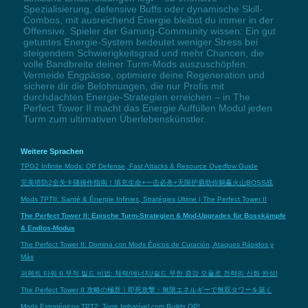
Spezialisierung, defensive Buffs oder dynamische Skill-
Combos, mit ausreichend Energie bleibst du immer in der
Offensive. Spieler der Gaming-Community wissen: Ein gut
getuntes Energie-System bedeutet weniger Stress bei
steigendem Schwierigkeitsgrad und mehr Chancen, die
volle Bandbreite deiner Turm-Mods auszuschöpfen.
Vermeide Engpässe, optimiere deine Regeneration und
sichere dir die Belohnungen, die nur Profis mit
durchdachten Energie-Strategien erreichen – in The
Perfect Tower II macht das Energie Auffüllen Modul jeden
Turm zum ultimativen Überlebenskünstler.
Weitere Sprachen
TPG2 Infinite Mods: OP Defense, Fast Attacks & Resource Overflow Guide
完美塔防2全关卡骚操作指南！填充生命+一击必杀+无限护盾助你躺赢火山BOSS战
Mods TPTII: Santé & Énergie Infinies, Stratégies Ultime | The Perfect Tower II
The Perfect Tower II: Epische Turm-Strategien & Mod-Upgrades für Bosskämpfe
& Endlos-Modus
The Perfect Tower II: Domina con Mods Épicos de Curación, Ataques Rápidos y
Más
퍼펙트 타워 II 무적 빌드 비법: 체력/에너지/쉴드 무한 증강 모듈로 전략의 신화 완성!
The Perfect Tower II 攻略の極意｜即死攻撃・無限エネルギーで無双タワーを築く
Mods Estratégicos TPT2: Torre Imbatível com Builds OP!