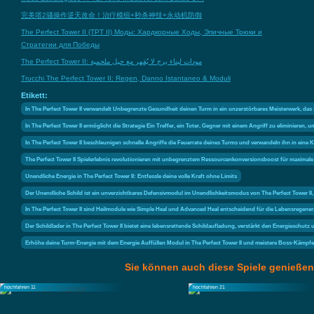
完美塔2骚操作逆天改命！治疗模组+秒杀神技+永动机防御
The Perfect Tower II (TPT II) Моды: Хардкорные Ходы, Эпичные Трюки и
Стратегии для Победы
The Perfect Tower II: مودات لبناء برج لا يُقهر مع حيل ملحمية
Trucchi The Perfect Tower II: Regen, Danno Istantaneo & Moduli
Etikett:
In The Perfect Tower II verwandelt Unbegrenzte Gesundheit deinen Turm in ein unzerstörbares Meisterwerk, das 
In The Perfect Tower II ermöglicht die Strategie Ein Treffer, ein Toter, Gegner mit einem Angriff zu eliminieren,
In The Perfect Tower II beschleunigen schnelle Angriffe die Feuerrate deines Turms und verwandeln ihn in eine 
The Perfect Tower II Spielerlebnis revolutionieren mit unbegrenztem Ressourcenkonversionsboost für maximal
Unendliche Energie in The Perfect Tower II: Entfessle deine volle Kraft ohne Limits
Der Unendliche Schild ist ein unverzichtbares Defensivmodul im Unendlichkeitsmodus von The Perfect Tower II, 
In The Perfect Tower II sind Heilmodule wie Simple Heal und Advanced Heal entscheidend für die Lebensregene
Der Schildlader in The Perfect Tower II bietet eine lebensrettende Schildaufladung, verstärkt den Energieschutz
Erhöhe deine Turm-Energie mit dem Energie Auffüllen Modul in The Perfect Tower II und meistere Boss-Kämpf
Sie können auch diese Spiele genießen
hochfahren 11
hochfahren 21