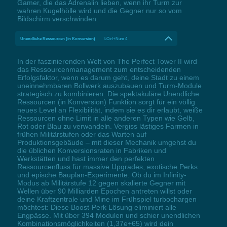
Gamer, die das Adrenalin lieben, wenn ihr Turm zur
wahren Kugelhölle wird und die Gegner nur so vom
Bildschirm verschwinden.
Unendliche Ressourcen (in Konversion)
LCtrl+Num 4
In der faszinierenden Welt von The Perfect Tower II wird
das Ressourcenmanagement zum entscheidenden
Erfolgsfaktor, wenn es darum geht, deine Stadt zu einem
uneinnehmbaren Bollwerk auszubauen und Turm-Module
strategisch zu kombinieren. Die spektakuläre Unendliche
Ressourcen (in Konversion) Funktion sorgt für ein völlig
neues Level an Flexibilität, indem sie es dir erlaubt, weiße
Ressourcen ohne Limit in alle anderen Typen wie Gelb,
Rot oder Blau zu verwandeln. Vergiss lästiges Farmen in
frühen Militärstufen oder das Warten auf
Produktionsgebäude – mit dieser Mechanik umgehst du
die üblichen Konversionsraten in Fabriken und
Werkstätten und hast immer den perfekten
Ressourcenfluss für massive Upgrades, exotische Perks
und epische Bauplan-Experimente. Ob du im Infinity-
Modus ab Militärstufe 12 gegen skalierte Gegner mit
Wellen über 90 Milliarden Epochen antreten willst oder
deine Kraftzentrale und Mine im Frühspiel turbochargen
möchtest: Diese Boost-Perk Lösung eliminiert alle
Engpässe. Mit über 394 Modulen und schier unendlichen
Kombinationsmöglichkeiten (1,37e+65) wird dein