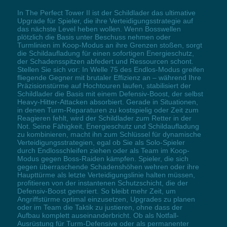
In The Perfect Tower II ist der Schildlader das ultimative
Upgrade für Spieler, die ihre Verteidigungsstrategie auf
das nächste Level heben wollen. Wenn Bosswellen
plötzlich die Basis unter Beschuss nehmen oder
Turmlinien im Koop-Modus an ihre Grenzen stoßen, sorgt
die Schildaufladung für einen sofortigen Energieschutz,
der Schadensspitzen abfedert und Ressourcen schont.
Stellen Sie sich vor: In Welle 75 des Endlos-Modus greifen
fliegende Gegner mit brutaler Effizienz an – während Ihre
Präzisionstürme auf Hochtouren laufen, stabilisiert der
Schildlader die Basis mit einem Defensiv-Boost, der selbst
Heavy-Hitter-Attacken absorbiert. Gerade in Situationen,
in denen Turm-Reparaturen zu kostspielig oder Zeit zum
Reagieren fehlt, wird der Schildlader zum Retter in der
Not. Seine Fähigkeit, Energieschutz und Schildaufladung
zu kombinieren, macht ihn zum Schlüssel für dynamische
Verteidigungsstrategien, egal ob Sie als Solo-Spieler
durch Endlosschleifen ziehen oder als Team im Koop-
Modus gegen Boss-Raiden kämpfen. Spieler, die sich
gegen überraschende Schadenshöhen wehren oder ihre
Haupttürme als letzte Verteidigungslinie halten müssen,
profitieren von der instantenen Schutzschicht, die der
Defensiv-Boost generiert. So bleibt mehr Zeit, um
Angriffstürme optimal einzusetzen, Upgrades zu planen
oder im Team die Taktik zu justieren, ohne dass der
Aufbau komplett auseinanderbricht. Ob als Notfall-
Ausrüstung für Turm-Defensive oder als permanenter