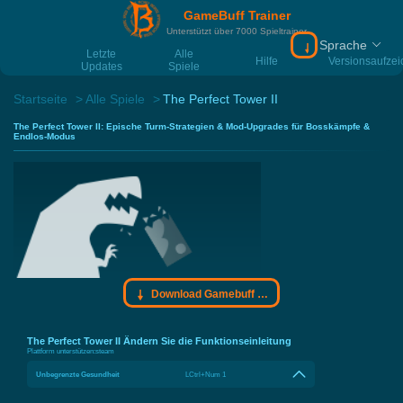
GameBuff Trainer
Unterstützt über 7000 Spieltrainer
Sprache
Download Gamebu
Letzte
Alle
Hilfe
Versionsaufze
Updates
Spiele
Startseite
Alle Spiele
The Perfect Tower II
The Perfect Tower II: Epische Turm-Strategien & Mod-Upgrades für Bosskämpfe &
Endlos-Modus
Download Gamebuff Trainer
The Perfect Tower II Ändern Sie die Funktionseinleitung
Plattform unterstützen:
steam
Unbegrenzte Gesundheit
LCtrl+Num 1