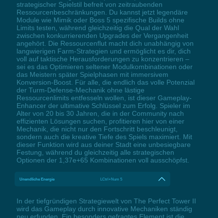
strategischer Spielstil befreit von zeitraubenden
Ressourcenbeschränkungen. Du kannst jetzt legendäre
Module wie Mimik oder Boss 5 spezifische Builds ohne
Limits testen, während gleichzeitig die Qual der Wahl
zwischen konkurrierenden Upgrades der Vergangenheit
angehört. Die Ressourcenflut macht dich unabhängig von
langwierigen Farm-Strategien und ermöglicht es dir, dich
voll auf taktische Herausforderungen zu konzentrieren –
sei es das Optimieren seltener Modulkombinationen oder
das Meistern später Spielphasen mit immersivem
Konversion-Boost. Für alle, die endlich das volle Potenzial
der Turm-Defense-Mechanik ohne lästige
Ressourcenlimits entfesseln wollen, ist dieser Gameplay-
Enhancer der ultimative Schlüssel zum Erfolg. Spieler im
Alter von 20 bis 30 Jahren, die in der Community nach
effizienten Lösungen suchen, profitieren hier von einer
Mechanik, die nicht nur den Fortschritt beschleunigt,
sondern auch die kreative Tiefe des Spiels maximiert. Mit
dieser Funktion wird aus deiner Stadt eine unbesiegbare
Festung, während du gleichzeitig alle strategischen
Optionen der 1,37e+65 Kombinationen voll ausschöpfst.
Unendliche Energie
LCtrl+Num 5
In der tiefgründigen Strategiewelt von The Perfect Tower II
wird das Gameplay durch innovative Mechaniken ständig
neu erfunden. Ein besonders gefragtes Element ist die