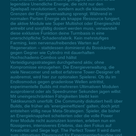
legendäre Unendliche Energie, die nicht nur den
Spielspaß revolutioniert, sondern auch die klassischen
Grenzen der Energieverwaltung sprengt. Während in
normalen Partien Energie als knappe Ressource fungiert,
die aktive Module wie Super Multishot oder Energieschild
antreibt und sorgfältig dosiert werden muss, verwandelt
diese exklusive Funktion deine Turmbasis in eine
unerschöpfliche Schadensfabrik. Kein mehrstufiges
Farming, kein nervenaufreibendes Warten auf
Regeneration – stattdessen dominierst du Bosskämpfe
gegen Gegner wie Cylindro mit dauerhaften
Hochschadens-Combos und hältst
Verteidigungsstrategien durchgehend aktiv, ohne
Kompromisse einzugehen. Die Energieverwaltung, die
viele Newcomer und selbst erfahrene Tower-Designer oft
ausbremst, wird hier zur optionalen Spielerei. Ob du im
Endlosmodus gegen gnadenlose Wellen antrittst,
experimentelle Builds mit mehreren Ultimativen Modulen
ausprobierst oder als Speedrunner Sekunden jagen willst:
Mit uneingeschränkten Fähigkeiten bleibt kein
Taktikwunsch unerfüllt. Die Community diskutiert heiß über
Builds, die früher als 'energieineffizient' galten, doch jetzt
entstehen völlig neue Meta-Strategien. Spieler, die bisher
an Energieknappheit scheiterten oder die volle Power
ihrer Module nicht ausnutzen konnten, erleben nun ein
flüssigeres, intensiveres Erlebnis, das den Fokus auf
Kreativität und Siege legt. The Perfect Tower II wird damit
zum ultimativen Playground für Experimentierfreudige und