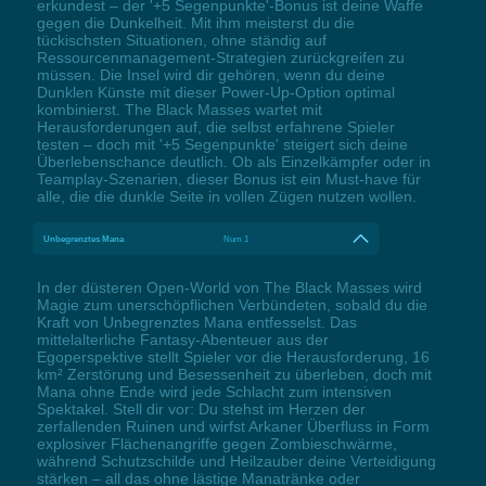
erkundest – der '+5 Segenpunkte'-Bonus ist deine Waffe
gegen die Dunkelheit. Mit ihm meisterst du die
tückischsten Situationen, ohne ständig auf
Ressourcenmanagement-Strategien zurückgreifen zu
müssen. Die Insel wird dir gehören, wenn du deine
Dunklen Künste mit dieser Power-Up-Option optimal
kombinierst. The Black Masses wartet mit
Herausforderungen auf, die selbst erfahrene Spieler
testen – doch mit '+5 Segenpunkte' steigert sich deine
Überlebenschance deutlich. Ob als Einzelkämpfer oder in
Teamplay-Szenarien, dieser Bonus ist ein Must-have für
alle, die die dunkle Seite in vollen Zügen nutzen wollen.
Unbegrenztes Mana
Num 1
In der düsteren Open-World von The Black Masses wird
Magie zum unerschöpflichen Verbündeten, sobald du die
Kraft von Unbegrenztes Mana entfesselst. Das
mittelalterliche Fantasy-Abenteuer aus der
Egoperspektive stellt Spieler vor die Herausforderung, 16
km² Zerstörung und Besessenheit zu überleben, doch mit
Mana ohne Ende wird jede Schlacht zum intensiven
Spektakel. Stell dir vor: Du stehst im Herzen der
zerfallenden Ruinen und wirfst Arkaner Überfluss in Form
explosiver Flächenangriffe gegen Zombieschwärme,
während Schutzschilde und Heilzauber deine Verteidigung
stärken – all das ohne lästige Manatränke oder