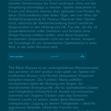
dunklen Geheimnisse der Insel vordringst, ohne von der
Umgebung überwältigt zu werden. Spieler diskutieren in
Foren und Streams intensiv über optimale Loot-Routen für
diese Schlüsselitems oder teilen Tipps, wie man Mais als
Notfall-Energieschub für Parkour-Manöver über Dächer
nutzt, während die Wiederherstellung durch natürliche
Regeneration in den Hintergrund tritt. Für alle, die die 16
Quadratkilometer voller Gefahren und Schätze ohne
lästige Pausen erleben wollen, sind diese Ausdauer-
boostenden Gegenstände nicht nur ein Vorteil, sondern
die Grundlage für ein dynamisches Spielerlebnis in einer
Welt, in der jeder Moment zählt.
Mana auffüllen
LCtrl+F3
The Black Masses ist ein actiongeladenes Abenteuerspiel,
das auf einer 16 km² großen Insel spielt, wo Spieler mit
knallharten Bossen und Horden besessener Kreaturen
kämpfen müssen. Die Funktion 'Mana auffüllen'
revolutioniert dabei die Nutzung von Segen, der
manähnlichen Energiequelle, die für spektakuläre Zauber
und Fähigkeiten erforderlich ist. Anstatt auf mühsames
Sammeln von Segens-Tränken oder das Erreichen
höherer Levels zu setzen, bietet diese Mechanik
unbegrenzten Zugang zu deinen Fähigkeiten – ideal für
aggressive Spielstile, effizientes Farmen von