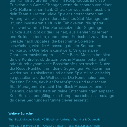
den Kampf zu drehen. Auch im Koop-Modus ist diese
Funktion ein Game-Changer, wenn du spontan von einer
DPS-Rolle in einen Tank-Charakter wechseln musst, um
dein Team zu retten. Viele Spieler unterschätzen am
Anfang, wie wichtig ein durchdachtes Stat-Management
ist, und investieren zu früh in Fähigkeiten, die später
irrelevant werden. Das Zurücksetzen der Segnungen
Punkte auf 0 gibt dir die Freiheit, aus Fehlern zu lernen
und Builds zu testen, ohne deinen Fortschritt zu verlieren.
Gerade nach Updates, die bestimmte Spielstile
schwächen, wird die Anpassung deiner Segnungen
Punkte zum Überlebenskunstwerk. Vergiss starre
Charakterentwicklungen – in The Black Masses behältst
du die Kontrolle, ob du Zombies in Massen bekämpfst
oder durch dynamische Bosskämpfe überraschst. Nutze
die Reset-Funktion, um deine Segnungen Punkte immer
wieder neu zu skalieren und deinen Spielstil so vielseitig
zu gestalten wie die Welt selbst. Die Kombination aus
Blessing Points, flexibler Reset-Option und taktischem
Stat-Management macht The Black Masses zu einem
Erlebnis, das sich stets an deine Entscheidungen anpasst.
Kein Build ist endgültig, kein Kampf aussichtslos – solange
du deine Segnungen Punkte clever einsetzt.
Weitere Sprachen
The Black Masses Mods: +5 Blessings, Unlimited Stamina & Godmode!
黑暗子民全功能辅助合集：5祝福点+无限耐力，新手老手必备神操作指南