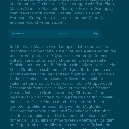
ungenommen. Optimiert für Suchanfragen wie 'The Black
Masses Stamina-Mod' oder 'flüssiges Parkour-Gameplay',
zieht dieser Boost sowohl Casual-Gamer als auch
Hardcore-Strategen an, die in der Fantasy-Coop-Welt
endlose Möglichkeiten suchen.
Gottmodus
Num 3
In The Black Masses wird das Spielerlebnis durch eine
mächtige Spielmechanik auf ein neues Level gehoben, die
es dir ermöglicht, die 16 Quadratkilometer große Insel
völlig unverwundbar zu durchqueren. Diese spezielle
Funktion, die über die Befehlskonsole aktiviert wird, ist ein
Muss für alle, die sich ohne ständiges Sterben tief in die
Zombie-verseuchte Welt stürzen möchten. Egal ob du als
Parkour-Profi die komplexesten Bewegungsabläufe
risikofrei trainierst, als Koop-Veteran deine Gruppe durch
Bosskämpfe führst oder einfach nur versteckte Schätze
wie das Göttliche Großschwert in gefährlichen Zonen
jagen willst – hier findest du die perfekte Lösung. Spieler,
die sich im Offline-Modus durch die düsteren Ruinen
kämpfen, profitieren besonders von der Möglichkeit,
Spielmechaniken zu testen und Teamkoordination ohne
Zeitdruck zu optimieren. Die Tastenkombination 'che'
öffnet die Tür zu einem immersiveren Abenteuer, bei dem
du Gegner mit einem Klick auslöschen oder Fallschäden