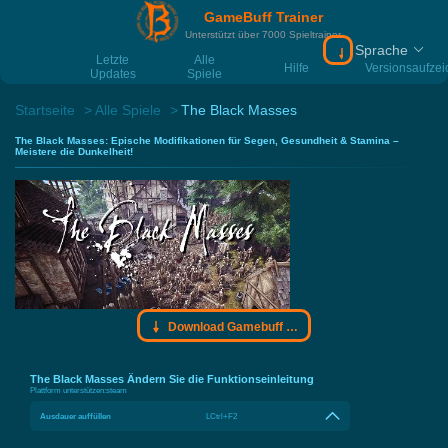
GameBuff Trainer
Unterstützt über 7000 Spieltrainer
Sprache
Download Gamebu
Letzte
Alle
Hilfe
Versionsaufze
Updates
Spiele
Startseite
Alle Spiele
The Black Masses
The Black Masses: Epische Modifikationen für Segen, Gesundheit & Stamina –
Meistere die Dunkelheit!
Download Gamebuff Trainer
The Black Masses Ändern Sie die Funktionseinleitung
Plattform unterstützen:
steam
Ausdauer auffüllen
LCtrl+F2