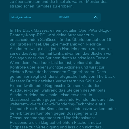
zu überschreiten und die Insel als wahrer Meister des
strategischen Kampfes zu erobern.
Niedrige Ausdauer
RCtrl+F2
In The Black Masses, einem brutalen Open-World-Ego-
Fantasy-Koop-RPG, wird deine Ausdauer zum
entscheidenden Schlüssel für das Überleben auf der 16
km² großen Insel. Die Spielmechanik von Niedrige
Ausdauer zwingt dich, jedes Handeln genau zu planen –
sei es das Angriffen mit Einhandwaffen, das Blocken von
Schlägen oder das Sprinten durch feindseliges Terrain.
Wenn deine Ausdauer fast leer ist, verlierst du die
Kontrolle über lebenswichtige Aktionen und wirst zur
leichten Beute der besessenen Gegnerhorden. Doch
genau hier zeigt sich die strategische Tiefe von The Black
Masses: Durch gezieltes Verbessern von Skills wie
Einhandwaffe oder Bogenschießen senkst du die
Ausdauerkosten, während das Steigern des Attributs
Ausdauer deine maximale Leiste erweitert. In
Massenschlachten gegen tausende Feinde, die durch die
weiterentwickelte Crowd-Rendering-Technologie aus
Ultimate Epic Battle Simulator noch intensiver wirken, oder
bei erbitterten Kämpfen gegen Bossgegner wird
Ressourcenmanagement zur Überlebenskunst.
Positioniere dich klug auf erhöhten Flächen, nutze
Engpässe zur Verteidigung und lass dich nicht dazu