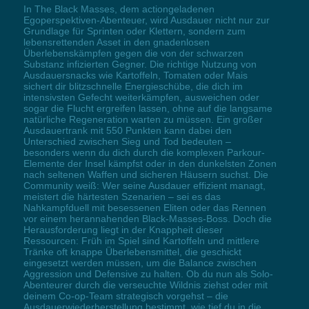
In The Black Masses, dem actiongeladenen
Egoperspektiven-Abenteuer, wird Ausdauer nicht nur zur
Grundlage für Sprinten oder Klettern, sondern zum
lebensrettenden Asset in den gnadenlosen
Überlebenskämpfen gegen die von der schwarzen
Substanz infizierten Gegner. Die richtige Nutzung von
Ausdauersnacks wie Kartoffeln, Tomaten oder Mais
sichert dir blitzschnelle Energieschübe, die dich im
intensivsten Gefecht weiterkämpfen, ausweichen oder
sogar die Flucht ergreifen lassen, ohne auf die langsame
natürliche Regeneration warten zu müssen. Ein großer
Ausdauertrank mit 550 Punkten kann dabei den
Unterschied zwischen Sieg und Tod bedeuten –
besonders wenn du dich durch die komplexen Parkour-
Elemente der Insel kämpfst oder in den dunkelsten Zonen
nach seltenen Waffen und sicheren Häusern suchst. Die
Community weiß: Wer seine Ausdauer effizient managt,
meistert die härtesten Szenarien – sei es das
Nahkampfduell mit besessenen Eliten oder das Rennen
vor einem herannahenden Black-Masses-Boss. Doch die
Herausforderung liegt in der Knappheit dieser
Ressourcen: Früh im Spiel sind Kartoffeln und mittlere
Tränke oft knappe Überlebensmittel, die geschickt
eingesetzt werden müssen, um die Balance zwischen
Aggression und Defensive zu halten. Ob du nun als Solo-
Abenteurer durch die verseuchte Wildnis ziehst oder mit
deinem Co-op-Team strategisch vorgehst – die
Ausdauerwiederherstellung bestimmt, wie tief du in die