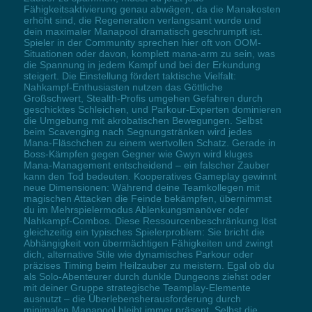
Fähigkeitsaktivierung genau abwägen, da die Manakosten
erhöht sind, die Regeneration verlangsamt wurde und
dein maximaler Manapool dramatisch geschrumpft ist.
Spieler in der Community sprechen hier oft von OOM-
Situationen oder davon, komplett mana-arm zu sein, was
die Spannung in jedem Kampf und bei der Erkundung
steigert. Die Einstellung fördert taktische Vielfalt:
Nahkampf-Enthusiasten nutzen das Göttliche
Großschwert, Stealth-Profis umgehen Gefahren durch
geschicktes Schleichen, und Parkour-Experten dominieren
die Umgebung mit akrobatischen Bewegungen. Selbst
beim Scavenging nach Segnungstränken wird jedes
Mana-Fläschchen zu einem wertvollen Schatz. Gerade in
Boss-Kämpfen gegen Gegner wie Gwyn wird kluges
Mana-Management entscheidend – ein falscher Zauber
kann den Tod bedeuten. Kooperatives Gameplay gewinnt
neue Dimensionen: Während deine Teamkollegen mit
magischen Attacken die Feinde bekämpfen, übernimmst
du im Mehrspielermodus Ablenkungsmanöver oder
Nahkampf-Combos. Diese Ressourcenbeschränkung löst
gleichzeitig ein typisches Spielerproblem: Sie bricht die
Abhängigkeit von übermächtigen Fähigkeiten und zwingt
dich, alternative Stile wie dynamisches Parkour oder
präzises Timing beim Heilzauber zu meistern. Egal ob du
als Solo-Abenteurer durch dunkle Dungeons ziehst oder
mit deiner Gruppe strategische Teamplay-Elemente
ausnutzt – die Überlebensherausforderung durch
minimalen Manapool bleibt immer präsent. Selbst die