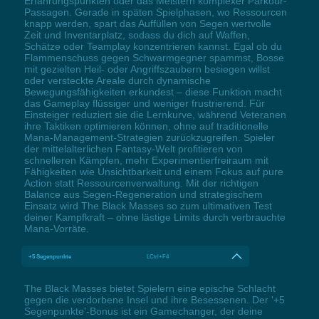
Erfahrungspunkten oder das Meistern komplexer Parkour-
Passagen. Gerade in späten Spielphasen, wo Ressourcen
knapp werden, spart das Auffüllen von Segen wertvolle
Zeit und Inventarplatz, sodass du dich auf Waffen,
Schätze oder Teamplay konzentrieren kannst. Egal ob du
Flammenschuss gegen Schwarmgegner spammst, Bosse
mit gezielten Heil- oder Angriffszaubern besiegen willst
oder versteckte Areale durch dynamische
Bewegungsfähigkeiten erkundest – diese Funktion macht
das Gameplay flüssiger und weniger frustrierend. Für
Einsteiger reduziert sie die Lernkurve, während Veteranen
ihre Taktiken optimieren können, ohne auf traditionelle
Mana-Management-Strategien zurückzugreifen. Spieler
der mittelalterlichen Fantasy-Welt profitieren von
schnelleren Kämpfen, mehr Experimentierfreiraum mit
Fähigkeiten wie Unsichtbarkeit und einem Fokus auf pure
Action statt Ressourcenverwaltung. Mit der richtigen
Balance aus Segen-Regeneration und strategischem
Einsatz wird The Black Masses so zum ultimativen Test
deiner Kampfkraft – ohne lästige Limits durch verbrauchte
Mana-Vorräte.
+5 Segenpunkte
LCtrl+F4
The Black Masses bietet Spielern eine epische Schlacht
gegen die verdorbene Insel und ihre Besessenen. Der '+5
Segenpunkte'-Bonus ist ein Gamechanger, der deine