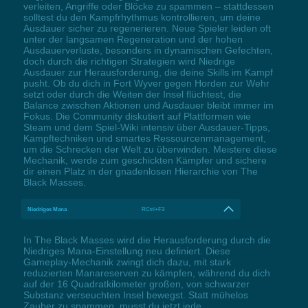
verleiten, Angriffe oder Blöcke zu spammen – stattdessen
solltest du den Kampfrhythmus kontrollieren, um deine
Ausdauer sicher zu regenerieren. Neue Spieler leiden oft
unter der langsamen Regeneration und der hohen
Ausdauerverluste, besonders in dynamischen Gefechten,
doch durch die richtigen Strategien wird Niedrige
Ausdauer zur Herausforderung, die deine Skills im Kampf
pusht. Ob du dich in Fort Wyver gegen Horden zur Wehr
setzt oder durch die Weiten der Insel flüchtest, die
Balance zwischen Aktionen und Ausdauer bleibt immer im
Fokus. Die Community diskutiert auf Plattformen wie
Steam und dem Spiel-Wiki intensiv über Ausdauer-Tipps,
Kampftechniken und smartes Ressourcenmanagement,
um die Schrecken der Welt zu überwinden. Meistere diese
Mechanik, werde zum geschickten Kämpfer und sichere
dir einen Platz in der gnadenlosen Hierarchie von The
Black Masses.
Niedriges Mana
RCtrl+F3
In The Black Masses wird die Herausforderung durch die
Niedriges Mana-Einstellung neu definiert. Diese
Gameplay-Mechanik zwingt dich dazu, mit stark
reduzierten Manareserven zu kämpfen, während du dich
auf der 16 Quadratkilometer großen, von schwarzer
Substanz verseuchten Insel bewegst. Statt mühelos
Zauber zu spammen, musst du jetzt jede