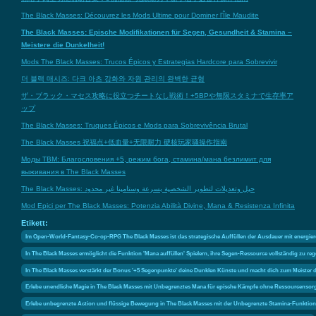
The Black Masses: Découvrez les Mods Ultime pour Dominer l'Île Maudite
The Black Masses: Epische Modifikationen für Segen, Gesundheit & Stamina –
Meistere die Dunkelheit!
Mods The Black Masses: Trucos Épicos y Estrategias Hardcore para Sobrevivir
더 블랙 매시즈: 다크 아츠 강화와 자원 관리의 완벽한 균형
ザ・ブラック・マセス攻略に役立つチートなし戦術！+5BPや無限スタミナで生存率ア
ップ
The Black Masses: Truques Épicos e Mods para Sobrevivência Brutal
The Black Masses 祝福点+低血量+无限耐力 硬核玩家骚操作指南
Моды TBM: Благословения +5, режим бога, стамина/мана безлимит для
выживания в The Black Masses
The Black Masses: حيل وتعديلات لتطوير الشخصية بسرعة وستامينا غير محدود
Mod Epici per The Black Masses: Potenzia Abilità Divine, Mana & Resistenza Infinita
Etikett:
Im Open-World-Fantasy-Co-op-RPG The Black Masses ist das strategische Auffüllen der Ausdauer mit energiere
In The Black Masses ermöglicht die Funktion 'Mana auffüllen' Spielern, ihre Segen-Ressource vollständig zu
In The Black Masses verstärkt der Bonus '+5 Segenpunkte' deine Dunklen Künste und macht dich zum Meister
Erlebe unendliche Magie in The Black Masses mit Unbegrenztes Mana für epische Kämpfe ohne Ressourcensor
Erlebe unbegrenzte Action und flüssige Bewegung in The Black Masses mit der Unbegrenzte Stamina-Funktion