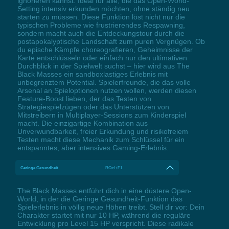
ignorieren kannst. Ideal für alle, die das Open-World-
Setting intensiv erkunden möchten, ohne ständig neu
starten zu müssen. Diese Funktion löst nicht nur die
typischen Probleme wie frustrierendes Respawning,
sondern macht auch die Entdeckungstour durch die
postapokalyptische Landschaft zum puren Vergnügen. Ob
du epische Kämpfe choreografieren, Geheimnisse der
Karte entschlüsseln oder einfach nur den ultimativen
Durchblick in der Spielwelt suchst – hier wird aus The
Black Masses ein sandboxlastiges Erlebnis mit
unbegrenztem Potential. Spielerfreunde, die das volle
Arsenal an Spieloptionen nutzen wollen, werden diesen
Feature-Boost lieben, der das Testen von
Strategiespielzügen oder das Unterstützen von
Mitstreibern in Multiplayer-Sessions zum Kinderspiel
macht. Die einzigartige Kombination aus
Unverwundbarkeit, freier Erkundung und risikofreiem
Testen macht diese Mechanik zum Schlüssel für ein
entspanntes, aber intensives Gaming-Erlebnis.
Geringe Gesundheit
RCtrl+F1
The Black Masses entführt dich in eine düstere Open-
World, in der die Geringe Gesundheit-Funktion das
Spielerlebnis in völlig neue Höhen treibt. Stell dir vor: Dein
Charakter startet mit nur 10 HP, während die reguläre
Entwicklung pro Level 15 HP verspricht. Diese radikale