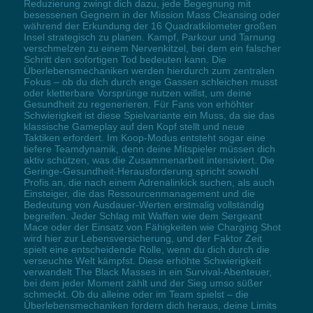
Reduzierung zwingt dich dazu, jede Begegnung mit
besessenen Gegnern in der Mission Mass Cleansing oder
während der Erkundung der 16 Quadratkilometer großen
Insel strategisch zu planen. Kampf, Parkour und Tarnung
verschmelzen zu einem Nervenkitzel, bei dem ein falscher
Schritt den sofortigen Tod bedeuten kann. Die
Überlebensmechaniken werden hierdurch zum zentralen
Fokus – ob du dich durch enge Gassen schleichen musst
oder kletterbare Vorsprünge nutzen willst, um deine
Gesundheit zu regenerieren. Für Fans von erhöhter
Schwierigkeit ist diese Spielvariante ein Muss, da sie das
klassische Gameplay auf den Kopf stellt und neue
Taktiken erfordert. Im Koop-Modus entsteht sogar eine
tiefere Teamdynamik, denn deine Mitspieler müssen dich
aktiv schützen, was die Zusammenarbeit intensiviert. Die
Geringe-Gesundheit-Herausforderung spricht sowohl
Profis an, die nach einem Adrenalinkick suchen, als auch
Einsteiger, die das Ressourcenmanagement und die
Bedeutung von Ausdauer-Werten erstmalig vollständig
begreifen. Jeder Schlag mit Waffen wie dem Sergeant
Mace oder der Einsatz von Fähigkeiten wie Charging Shot
wird hier zur Lebensversicherung, und der Faktor Zeit
spielt eine entscheidende Rolle, wenn du dich durch die
verseuchte Welt kämpfst. Diese erhöhte Schwierigkeit
verwandelt The Black Masses in ein Survival-Abenteuer,
bei dem jeder Moment zählt und der Sieg umso süßer
schmeckt. Ob du alleine oder im Team spielst – die
Überlebensmechaniken fordern dich heraus, deine Limits