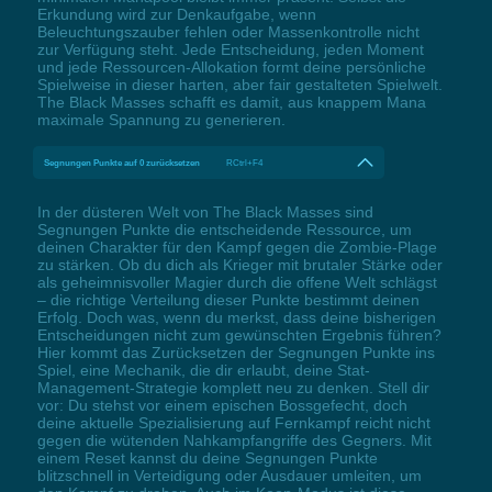
Erkundung wird zur Denkaufgabe, wenn
Beleuchtungszauber fehlen oder Massenkontrolle nicht
zur Verfügung steht. Jede Entscheidung, jeden Moment
und jede Ressourcen-Allokation formt deine persönliche
Spielweise in dieser harten, aber fair gestalteten Spielwelt.
The Black Masses schafft es damit, aus knappem Mana
maximale Spannung zu generieren.
Segnungen Punkte auf 0 zurücksetzen
RCtrl+F4
In der düsteren Welt von The Black Masses sind
Segnungen Punkte die entscheidende Ressource, um
deinen Charakter für den Kampf gegen die Zombie-Plage
zu stärken. Ob du dich als Krieger mit brutaler Stärke oder
als geheimnisvoller Magier durch die offene Welt schlägst
– die richtige Verteilung dieser Punkte bestimmt deinen
Erfolg. Doch was, wenn du merkst, dass deine bisherigen
Entscheidungen nicht zum gewünschten Ergebnis führen?
Hier kommt das Zurücksetzen der Segnungen Punkte ins
Spiel, eine Mechanik, die dir erlaubt, deine Stat-
Management-Strategie komplett neu zu denken. Stell dir
vor: Du stehst vor einem epischen Bossgefecht, doch
deine aktuelle Spezialisierung auf Fernkampf reicht nicht
gegen die wütenden Nahkampfangriffe des Gegners. Mit
einem Reset kannst du deine Segnungen Punkte
blitzschnell in Verteidigung oder Ausdauer umleiten, um