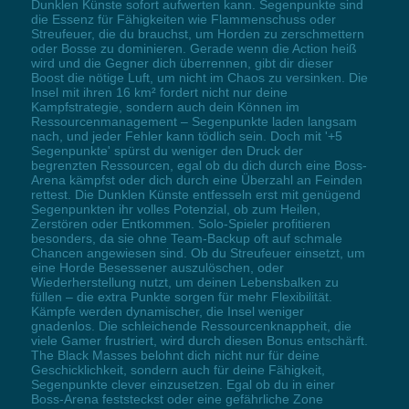
Dunklen Künste sofort aufwerten kann. Segenpunkte sind
die Essenz für Fähigkeiten wie Flammenschuss oder
Streufeuer, die du brauchst, um Horden zu zerschmettern
oder Bosse zu dominieren. Gerade wenn die Action heiß
wird und die Gegner dich überrennen, gibt dir dieser
Boost die nötige Luft, um nicht im Chaos zu versinken. Die
Insel mit ihren 16 km² fordert nicht nur deine
Kampfstrategie, sondern auch dein Können im
Ressourcenmanagement – Segenpunkte laden langsam
nach, und jeder Fehler kann tödlich sein. Doch mit '+5
Segenpunkte' spürst du weniger den Druck der
begrenzten Ressourcen, egal ob du dich durch eine Boss-
Arena kämpfst oder dich durch eine Überzahl an Feinden
rettest. Die Dunklen Künste entfesseln erst mit genügend
Segenpunkten ihr volles Potenzial, ob zum Heilen,
Zerstören oder Entkommen. Solo-Spieler profitieren
besonders, da sie ohne Team-Backup oft auf schmale
Chancen angewiesen sind. Ob du Streufeuer einsetzt, um
eine Horde Besessener auszulöschen, oder
Wiederherstellung nutzt, um deinen Lebensbalken zu
füllen – die extra Punkte sorgen für mehr Flexibilität.
Kämpfe werden dynamischer, die Insel weniger
gnadenlos. Die schleichende Ressourcenknappheit, die
viele Gamer frustriert, wird durch diesen Bonus entschärft.
The Black Masses belohnt dich nicht nur für deine
Geschicklichkeit, sondern auch für deine Fähigkeit,
Segenpunkte clever einzusetzen. Egal ob du in einer
Boss-Arena feststeckst oder eine gefährliche Zone