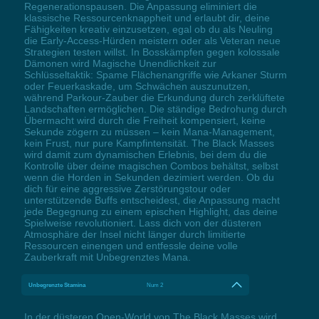
Regenerationspausen. Die Anpassung eliminiert die
klassische Ressourcenknappheit und erlaubt dir, deine
Fähigkeiten kreativ einzusetzen, egal ob du als Neuling
die Early-Access-Hürden meistern oder als Veteran neue
Strategien testen willst. In Bosskämpfen gegen kolossale
Dämonen wird Magische Unendlichkeit zur
Schlüsseltaktik: Spame Flächenangriffe wie Arkaner Sturm
oder Feuerkaskade, um Schwächen auszunutzen,
während Parkour-Zauber die Erkundung durch zerklüftete
Landschaften ermöglichen. Die ständige Bedrohung durch
Übermacht wird durch die Freiheit kompensiert, keine
Sekunde zögern zu müssen – kein Mana-Management,
kein Frust, nur pure Kampfintensität. The Black Masses
wird damit zum dynamischen Erlebnis, bei dem du die
Kontrolle über deine magischen Combos behältst, selbst
wenn die Horden in Sekunden dezimiert werden. Ob du
dich für eine aggressive Zerstörungstour oder
unterstützende Buffs entscheidest, die Anpassung macht
jede Begegnung zu einem epischen Highlight, das deine
Spielweise revolutioniert. Lass dich von der düsteren
Atmosphäre der Insel nicht länger durch limitierte
Ressourcen einengen und entfessle deine volle
Zauberkraft mit Unbegrenztes Mana.
Unbegrenzte Stamina
Num 2
In der düsteren Open-World von The Black Masses wird