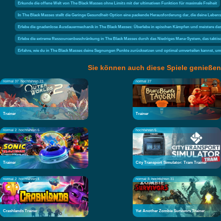
Erkunde die offene Welt von The Black Masses ohne Limits mit der ultimativen Funktion für maximale Freiheit
In The Black Masses stellt die Geringe Gesundheit-Option eine packende Herausforderung dar, die deine Lebens
Erlebe die gnadenlose Ausdauermechanik in The Black Masses: Überlebe in epischen Kämpfen und meistere da
Erlebe die extreme Ressourcenbeschränkung in The Black Masses durch das Niedriges Mana-System, das taktisc
Erfahre, wie du in The Black Masses deine Segnungen Punkte zurücksetzen und optimal umverteilen kannst, um
Sie können auch diese Spiele genießen
normal 37
hochfahren 23
normal 27
Trainer
Trainer
normal 2
hochfahren 6
hochfahren 5
Trainer
City Transport Simulator: Tram Trainer
normal 2
hochfahren 4
normal 8
hochfahren 31
Crashlands Trainer
Yet Another Zombie Survivors Trainer