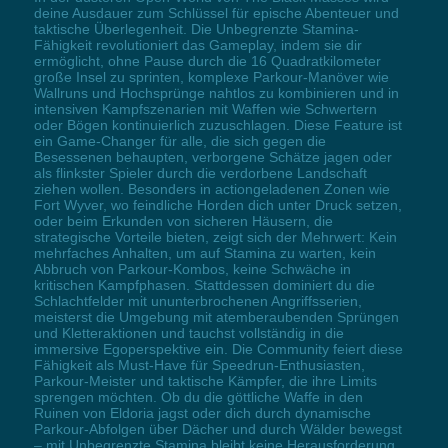
deine Ausdauer zum Schlüssel für epische Abenteuer und
taktische Überlegenheit. Die Unbegrenzte Stamina-
Fähigkeit revolutioniert das Gameplay, indem sie dir
ermöglicht, ohne Pause durch die 16 Quadratkilometer
große Insel zu sprinten, komplexe Parkour-Manöver wie
Wallruns und Hochsprünge nahtlos zu kombinieren und in
intensiven Kampfszenarien mit Waffen wie Schwertern
oder Bögen kontinuierlich zuzuschlagen. Diese Feature ist
ein Game-Changer für alle, die sich gegen die
Besessenen behaupten, verborgene Schätze jagen oder
als flinkster Spieler durch die verdorbene Landschaft
ziehen wollen. Besonders in actiongeladenen Zonen wie
Fort Wyver, wo feindliche Horden dich unter Druck setzen,
oder beim Erkunden von sicheren Häusern, die
strategische Vorteile bieten, zeigt sich der Mehrwert: Kein
mehrfaches Anhalten, um auf Stamina zu warten, kein
Abbruch von Parkour-Kombos, keine Schwäche in
kritischen Kampfphasen. Stattdessen dominiert du die
Schlachtfelder mit ununterbrochenen Angriffsserien,
meisterst die Umgebung mit atemberaubenden Sprüngen
und Kletteraktionen und tauchst vollständig in die
immersive Egoperspektive ein. Die Community feiert diese
Fähigkeit als Must-Have für Speedrun-Enthusiasten,
Parkour-Meister und taktische Kämpfer, die ihre Limits
sprengen möchten. Ob du die göttliche Waffe in den
Ruinen von Eldoria jagst oder dich durch dynamische
Parkour-Abfolgen über Dächer und durch Wälder bewegst
– mit Unbegrenzte Stamina bleibt keine Herausforderung