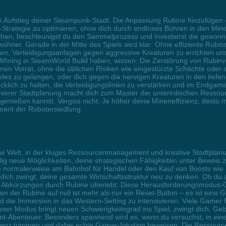
m Aufstieg deiner Steampunk-Stadt. Die Anpassung Rubine hinzufügen 
ng-Strategie zu optimieren, ohne dich durch endloses Bohren in den M
en, beschleunigst du den Sammelprozess und investierst die gewonnen
ohner. Gerade in der Mitte des Spiels wird klar: Ohne effiziente Rubin
en, Verteidigungsanlagen gegen aggressive Kreaturen zu errichten un
n-Mining in SteamWorld Build haben, wissen: Die Zerstörung von Rubin
nen Vorrat, ohne die üblichen Risiken wie eingestürzte Schächte oder 
grades zu gelangen, oder dich gegen die nervigen Kreaturen in den tie
cklich zu halten, die Verteidigungslinien zu verstärken und im Endga
leverer Stadtplanung macht dich zum Master der unterirdischen Ressou
nießen kannst. Vergiss nicht: Je höher deine Mineneffizienz, desto mehr
ent der Robotersiedlung.
che Welt, in der kluges Ressourcenmanagement und kreative Stadtplanun
öllig neue Möglichkeiten, deine strategischen Fähigkeiten unter Beweis 
e normalerweise am Bahnhof für Handel oder den Kauf von Boosts wie 
ie dich zwingt, deine gesamte Wirtschaftsstruktur neu zu denken. Ob d
ne Abkürzungen durch Rubine überlebt: Diese Herausforderungsmodus-Opt
n der Rubine auf null ist mehr als nur ein Reset-Button – es ist eine
d die Immersion in das Western-Setting zu intensivieren. Viele Gamer
er Modus bringt neuen Schwierigkeitsgrad ins Spiel, zwingt dich, Gel
-Abenteuer. Besonders spannend wird es, wenn du versuchst, in eine
enz trimmen und dabei echte Gamer-Intuition beweisen. Die Ressourcen-R