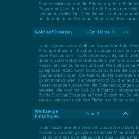
Stadtentwicklung und die Erkundung der geheimnis
Playground, bei dem jeder Kredit-Sprung neue Mögl
schmieden willst. Der Geld-Boost ist dabei mehr al
bei dem du deine Steambot-Stadt ohne Einschränk
Gold auf 0 setzen
LCtrl+Home+0
In der dynamischen Welt von SteamWorld Build wird
Anfängerphase mit frischen Strategien meistern wo
jeder Ressourcen-Tropfen lebenswichtig sind. Stell
unterirdische Gefahren behaupten, während du dei
Reset-Taktiken zu lernen und den Wert effizienter 
Spielphase rettet, wenn Goldüberschüsse die Spann
Stadtentwicklungen. Die Kein-Gold-Herausforderun
Explorationstouren, die SteamWorld Build erneut 
Reset verändert jedes Mal die Spielbedingungen un
beweist, wie man mit Null-Gold-Start zur prosperi
Builds Survival-Strategie auf den Bildschirm. So w
stellen, während du in den Tiefen der Minen ums 
Werkzeuge
Num 2
hinzufügen
In der faszinierenden Welt von SteamWorld Build tr
Problem: Du willst gerade die nächste Mine erschl
Hier kommt das Schnellbaukit ins Spiel – ein echter