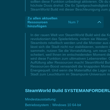
sollten diese Funktion unbedingt aktivieren. Ob du
höchste Dosis drehst: Die 6x Spielgeschwindigkeit
SteamWorld Build mit dieser Beschleunigung zum p
Zu allen aktuellen
Ressourcen
Num 7
hinzufügen
In der rauen Welt von SteamWorld Build wird die K
revolutioniert das Spielerlebnis, indem sie Wasse
Steambots rebellisch werden und die Monster aus d
lässt sich die Stadt nicht nur stabilisieren, sond
sammeln, nutzen Sie die Vorratsfüllung, um neue Ge
scheitert, weil Ihnen im entscheidenden Moment d
wird diese Funktion zum ultimativen Lebensretter. 
Auffüllung aller Ressourcen macht SteamWorld Buil
Ressourcen-Boost verwandelt die knappsten Momente
Energiequell. Und wenn die Materialflut die Lager 
Stadt zum Leuchtturm im Steampunk-Universum m
SteamWorld Build SYSTEMANFORDER
Mindestausstattung:
Betriebssystem：Windows 10 64-bit