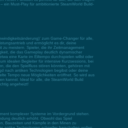
 – ein Must-Play für ambitionierte SteamWorld Build-
hwindigkeitsänderung)' zum Game-Changer für alle,
stungsantrieb und ermöglicht es dir, deine
t zu meistern. Spieler, die ihr Zeitmanagement
gkeit, die das Gameplay deutlich dynamischer
 etwa eine Karte im Eiltempo durchspielen willst oder
m idealen Begleiter für intensive Kurzsessions, bei
, die den Spielfluss stören könnten, gehören mit
agd nach antiken Technologien begibst oder deine
pelte Tempo neue Möglichkeiten eröffnet. So wird aus
n kannst. Ideal für alle, die SteamWorld Build
chtig angeheizt!
gement komplexer Systeme im Vordergrund stehen.
ndung deutlich erhöht. Obwohl das Spiel
n, Bauzeiten und Kämpfe in den Minen zu
r antike Technologien schneller freischalten wollen,