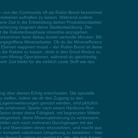
– von der Community oft als Rubin-Boost bezeichnet
inenebenen aufhalten zu lassen. Während andere
e Zeit in die Entwicklung deiner Produktionsketten
sicherung stagniert deine Stadtentwicklung. Der
d die Raketenbauphase stressfrei anzugehen.
vorkommen beim Abbau kostet wertvolle Minuten. Mit
angegriffene Minenarbeiter. Ob du die Mineneffizienz
fen Ebenen wappnen musst – der Rubin-Boost ist deine
me die Rakete zu bauen, ohne in den Grind-Modus zu
rcen-Mining-Operationen, während du gleichzeitig
 Zeit bleibt für die wirklich coole Stuff wie das
g über deinen Erfolg entscheiden. Die spezielle
zu stellen, indem sie dir den Zugang zu den
Lagererweiterungen genutzt werden, sind plötzlich
u als erfahrener Spieler nach einem Hardcore-Run
ion testet deine Fähigkeit, mit begrenzten Mitteln
 Gelegenheit, deine Minenoptimierung zu verbessern,
 fühlen sich nach mehreren Durchgängen mit der
d und Materialien clever einzusetzen, und macht aus
r komplett rubinfreien Umgebung zu bestehen – hier
eset-Funktion ist perfekt für alle, die sich fragen: