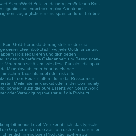
 wird SteamWorld Build zu deinem persönlichen Bau-
ein gigantisches Industriekomplex-Abenteuer
üssigeren, zugänglicheren und spannenderen Erlebnis,
r Kein-Gold-Herausforderung stellen oder die
rünge deiner Steambot-Stadt, wo jede Goldmünze und
 knappem Holz reparieren und dich gegen
r ist das die perfekte Gelegenheit, um Ressourcen-
er. Veteranen schätzen, wie diese Funktion die späte
ierte Minenlayouts oder bahnbrechende
ynamischen Tauschhandel oder riskante
z bleibt der Reiz erhalten, denn der Ressourcen-
e ersten Meilensteine knackst oder in der Community
n Wind, sondern auch die pure Essenz von SteamWorld
aner oder Verteidigungsmeister auf die Probe zu
 komplett neues Level. Wer kennt nicht das typische
d die Gegner nutzen die Zeit, um dich zu überrennen.
en, ohne dich in endlosen Produktionszyklen zu