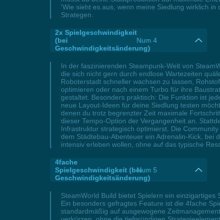
'Wie sieht es aus, wenn meine Siedlung wirklich in
Strategen.
2x Spielgeschwindigkeit
(bei
Num 4
Geschwindigkeitsänderung)
In der faszinierenden Steampunk-Welt von SteamWo
die sich nicht gern durch endlose Wartezeiten quäl
Roboterstadt schneller wachsen zu lassen, Rohstof
optimieren oder nach einem Turbo für ihre Baustra
gestaltet. Besonders praktisch: Die Funktion ist jed
neue Layout-Ideen für deine Siedlung testen möcht
denen du trotz begrenzter Zeit maximale Fortschr
dieser Tempo-Option der Vergangenheit an. Stattde
Infrastruktur strategisch optimierst. Die Communit
dem Städtebau-Abenteuer ein Adrenalin-Kick, bei de
intensiv erleben wollen, ohne auf das typische Re
4fache
Spielgeschwindigkeit (bei
Num 5
Geschwindigkeitsänderung)
SteamWorld Build bietet Spielern ein einzigarti
Ein besonders gefragtes Feature ist die 4fache Sp
standardmäßig auf ausgewogene Zeitmanagement-M
verkürzen, ohne die tiefgründigen Strategieelement