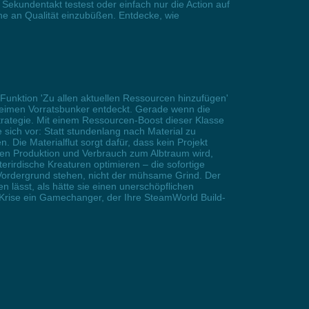
Sekundentakt testest oder einfach nur die Action auf
ne an Qualität einzubüßen. Entdecke, wie
Funktion 'Zu allen aktuellen Ressourcen hinzufügen'
geheimen Vorratsbunker entdeckt. Gerade wenn die
trategie. Mit einem Ressourcen-Boost dieser Klasse
 sich vor: Statt stundenlang nach Material zu
Die Materialflut sorgt dafür, dass kein Projekt
hen Produktion und Verbrauch zum Albtraum wird,
rirdische Kreaturen optimieren – die sofortige
 Vordergrund stehen, nicht der mühsame Grind. Der
 lässt, als hätte sie einen unerschöpflichen
r Krise ein Gamechanger, der Ihre SteamWorld Build-