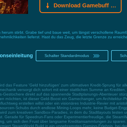
Download Gamebuff Trainer
herum stirbt. Grabe tief und baue weit, um längst verschollene Raumf
ehmlichkeiten lieferst. Hast du das Zeug, die letzte Grenze zu erreich
onseinleitung
Schalter Standardmodus
Sch
rd das Feature 'Geld hinzufügen' zum ultimativen Kredit-Sprung für all
echanik versorgt dich sofort mit einer stattlichen Summe an Krediten,
-Gestochere direkt auf das spannende Stadtplanungs-Abenteuer stürze
en möchten, ist dieser Geld-Boost ein Gamechanger, um Architektur-Pr
luchtweg erstellen willst oder ein visionäres Industrie-Revier mit arist
essourcen-Schubs durch endlose Mining-Loops mehr, keine Budget-Eng
ird zum kreativen Sandbox-Paradies, in dem du Stadtlayouts testen u
. Gerade für Speedrun-Fans oder Experimentierfreudige, die SteamWor
ösung, um sich den Frust über langsame Kreditansammlungen zu sparen
sformiert SteamWorld Build in ein ungebremstes Gaming-Erlebnis, bei de