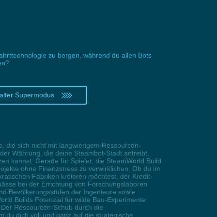
ahrttechnologie zu bergen, während du allen Bots
en?
alter Supermodus
e, die sich nicht mit langwierigem Ressourcen-
 der Währung, die deine Steambot-Stadt antreibt,
n kannst. Gerade für Spieler, die SteamWorld Build
ojekte ohne Finanzstress zu verwirklichen. Ob du im
okratischen Fabriken kreieren möchtest, der Kredit-
pässe bei der Errichtung von Forschungslaboren
nd Bevölkerungsstufen der Ingenieure sowie
ld Builds Potenzial für wilde Bau-Experimente
. Der Ressourcen-Schub durch die
m du dich voll und ganz auf die strategische