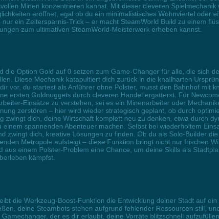
vollen Minen konzentrieren kannst. Mit dieser cleveren Spielmechanik
ichkeiten eröffnet, egal ob du ein minimalistisches Wohnviertel oder 
s nur ein Zeitersparnis-Trick – er macht SteamWorld Build zu einem fl
ungen zum ultimativen SteamWorld-Meisterwerk erheben kannst.
 die Option Gold auf 0 setzen zum Game-Changer für alle, die sich de
llen. Diese Mechanik katapultiert dich zurück in die knallharten Ursp
 dir vor, du startest als Anführer ohne Polster, musst den Bahnhof mit
ne ersten Goldnuggets durch cleveren Handel ergatterst. Für Newcome
Arbeiter-Einsätze zu verstehen, sei es ein Minenarbeiter oder Mechanik
ung zerstören – hier wird wieder strategisch geplant, ob durch optim
g zwingt dich, deine Wirtschaft komplett neu zu denken, etwa durch d
zu einem spannenden Abenteuer machen. Selbst bei wiederholtem Einsat
d zwingt dich, kreative Lösungen zu finden. Ob du als Solo-Builder di
erenden Metropole aufsteigt – diese Funktion bringt nicht nur frische
ird aus einem Polster-Problem eine Chance, um deine Skills als Stadtpl
Überleben kämpfst.
eibt die Werkzeug-Boost-Funktion die Entwicklung deiner Stadt auf ein
ießen, deine Steambots stehen aufgrund fehlender Ressourcen still, un
 Gamechanger, der es dir erlaubt, deine Vorräte blitzschnell aufzufüll