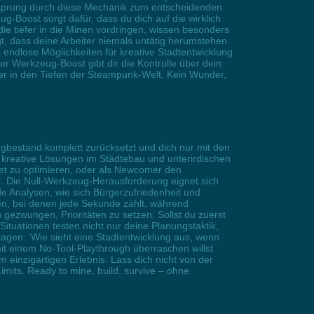
enzsprung durch diese Mechanik zum entscheidenden
g-Boost sorgt dafür, dass du dich auf die wirklich
die tiefer in die Minen vordringen, wissen besonders
t, dass deine Arbeiter niemals untätig herumstehen.
 endlose Möglichkeiten für kreative Stadtentwicklung
r Werkzeug-Boost gibt dir die Kontrolle über dein
uer in den Tiefen der Steampunk-Welt. Kein Wunder,
estand komplett zurücksetzt und dich nur mit den
 kreative Lösungen im Städtebau und unterirdischen
et zu optimieren, oder als Newcomer den
i. Die Null-Werkzeug-Herausforderung eignet sich
e Analysen, wie sich Bürgerzufriedenheit und
ren, bei denen jede Sekunde zählt, während
ezwungen, Prioritäten zu setzen: Sollst du zuerst
ituationen testen nicht nur deine Planungstaktik,
ragen: 'Wie sieht eine Stadtentwicklung aus, wenn
 mit einem No-Tool-Playthrough überraschen willst
 einzigartigen Erlebnis. Lass dich nicht von der
mits. Ready to mine, build, survive – ohne