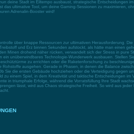
 nun deine Stadt im Eiltempo ausbaust, strategische Entscheidungen im 
 ist das ultimative Tool, um deine Gaming-Sessionen zu maximieren, oh
uren Adrenalin-Booster wird!
ontrolle über knappe Ressourcen zur ultimativen Herausforderung. Die 
r, Treibstoff und Erz binnen Sekunden aufstockt, als hätte man einen 
en Minen drohend näher rücken, verwandelt sich der Stress in pure S
ern in ein unüberwindbares Technologie-Wunderwerk ausbauen. Stellen Sie
schütztürme zu errichten oder die Raketenforschung zu beschleunigen. 
ie Rohstoffe ausgehen. Gerade in Phasen, in denen die Balance zwisc
Ob Sie die ersten Gebäude hochziehen oder die Verteidigung gegen unte
d zu einem Spiel, in dem Kreativität und taktische Entscheidungen im
 in triumphale Erfolge, während die Vorratsfüllung Ihre Stadt wachsen
sprengen lässt, wird aus Chaos strategische Freiheit. So wird aus jede
acht.
UNGEN