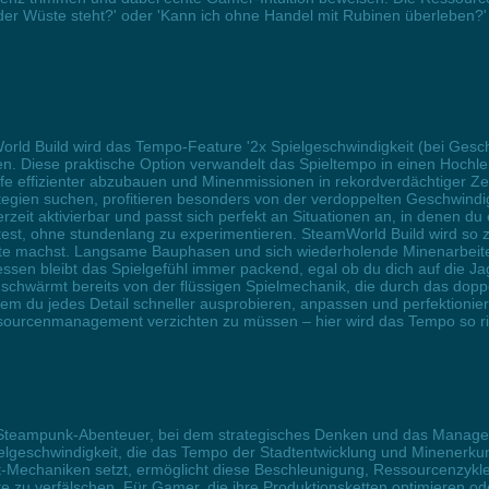
 der Wüste steht?' oder 'Kann ich ohne Handel mit Rubinen überleben?'
rld Build wird das Tempo-Feature '2x Spielgeschwindigkeit (bei Gesc
en. Diese praktische Option verwandelt das Spieltempo in einen Hochlei
fe effizienter abzubauen und Minenmissionen in rekordverdächtiger Zei
tegien suchen, profitieren besonders von der verdoppelten Geschwindi
erzeit aktivierbar und passt sich perfekt an Situationen an, in denen du
est, ohne stundenlang zu experimentieren. SteamWorld Build wird so zu
itte machst. Langsame Bauphasen und sich wiederholende Minenarbeiten
ssen bleibt das Spielgefühl immer packend, egal ob du dich auf die J
y schwärmt bereits von der flüssigen Spielmechanik, die durch das dop
m du jedes Detail schneller ausprobieren, anpassen und perfektioniere
ssourcenmanagement verzichten zu müssen – hier wird das Tempo so ri
ges Steampunk-Abenteuer, bei dem strategisches Denken und das Mana
ielgeschwindigkeit, die das Tempo der Stadtentwicklung und Minenerku
echaniken setzt, ermöglicht diese Beschleunigung, Ressourcenzykle
e zu verfälschen. Für Gamer, die ihre Produktionsketten optimieren ode