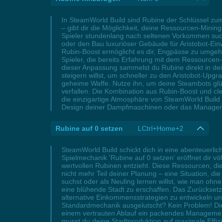
In SteamWorld Build sind Rubine der Schlüssel zu
– gibt dir die Möglichkeit, deine Ressourcen-Mini
Spieler stundenlang nach seltenen Vorkommen such
oder den Bau luxuriöser Gebäude für Aristobot-Einw
Rubin-Boost ermöglicht es dir, Engpässe zu umgeh
Spieler, die bereits Erfahrung mit dem Ressource
dieser Anpassung sammelst du Rubine direkt in dei
steigern willst, um schneller zu den Aristobot-Up
geheime Waffe. Nutze ihn, um deine Steambots glü
verfallen. Die Kombination aus Rubin-Boost und c
die einzigartige Atmosphäre von SteamWorld Build ge
Design deiner Dampfmaschinen oder das Managem
Rubine auf 0 setzen
LCtrl+Home+2
SteamWorld Build schickt dich in eine abenteuerli
Spielmechanik 'Rubine auf 0 setzen' eröffnet dir v
wertvollen Rubinen entzieht. Diese Ressourcen, di
nicht mehr Teil deiner Planung – eine Situation, d
suchst oder als Neuling lernen willst, wie man oh
eine blühende Stadt zu erschaffen. Das Zurücksetze
alternative Einkommensstrategien zu entwickeln un
Standardmechanik ausgelutscht? Kein Problem! Dies
einem vertrauten Ablauf ein packendes Management
musst du deine Stadtproduktion auf maximale Effizi