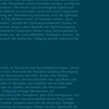
e der Steambots anspruchsvoller werden, profitieren
usetzen. Die 4fache Geschwindigkeit eignet sich
e effizient zu erkunden, ohne sich durch langsame
erung der Bevölkerung anstreben, wird die Spielzeit
 in City-Buildern kann oft monoton wirken, doch
wahrt. Gerade für Zeitmangel leidende Spieler ist
ionen zeigen, dass Begriffe wie Beschleunigung,
atürliche Integration dieser Long-Tail-Keywords in
asten an, die nach effektiven Strategien suchen. So
s auch die taktischen Tiefgang behält, während die
euerwerk an Dynamik und Durchhaltevermögen. Diese
ern wird. Während die Standard-Zeitbeschleunigung
ob du Ressourcen wie Holz, Eisen oder Rubine
ttes Gimmick: Sie revolutioniert den Spielfluss und
her im Bergbau sich plötzlich wie im Zeitraffer
rade für Spieler, die bereits alle Mechaniken
 Endgültig nervige Wartezeiten auf
gung wird jeder Bauablauf, jede Erkundungstour und
 du mit dieser Geschwindigkeit durch Story-Ziele
rojekte, sondern auch für die scheinbar lästigen
wichtig ein knackiges Tempo für den Spielspaß ist,