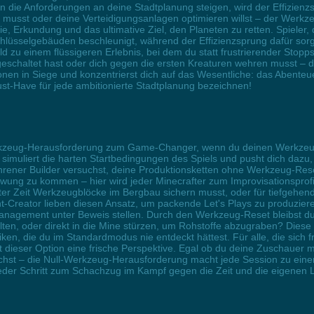
nn die Anforderungen an deine Stadtplanung steigen, wird der Effizi
n musst oder deine Verteidigungsanlagen optimieren willst – der Werkzeu
, Erkundung und das ultimative Ziel, den Planeten zu retten. Spieler, 
hlüsselgebäuden beschleunigt, während der Effizienzsprung dafür sorg
zu einem flüssigeren Erlebnis, bei dem du statt frustrierender Stopps
eschaltet hast oder dich gegen die ersten Kreaturen wehren musst – de
onen in Siege und konzentrierst dich auf das Wesentliche: das Abente
st-Have für jede ambitionierte Stadtplanung bezeichnen!
rkzeug-Herausforderung zum Game-Changer, wenn du deinen Werkzeugb
imuliert die harten Startbedingungen des Spiels und pusht dich dazu,
rener Builder versuchst, deine Produktionsketten ohne Werkzeug-Res
wung zu kommen – hier wird jeder Minecrafter zum Improvisationsprof
ter Zeit Werkzeugblöcke im Bergbau sichern musst, oder für tiefgehend
ent-Creator lieben diesen Ansatz, um packende Let's Plays zu produzie
nagement unter Beweis stellen. Durch den Werkzeug-Reset bleibst du g
ten, oder direkt in die Mine stürzen, um Rohstoffe abzugraben? Diese S
n, die du im Standardmodus nie entdeckt hättest. Für alle, die sich f
mit dieser Option eine frische Perspektive. Egal ob du deine Zuschauer
uchst – die Null-Werkzeug-Herausforderung macht jede Session zu einem
eder Schritt zum Schachzug im Kampf gegen die Zeit und die eigenen Li