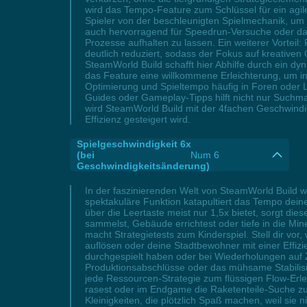
wird das Tempo-Feature zum Schlüssel für ein agil
Spieler von der beschleunigten Spielmechanik, um 
auch hervorragend für Speedrun-Versuche oder das
Prozesse aufhalten zu lassen. Ein weiterer Vorteil:
deutlich reduziert, sodass der Fokus auf kreativen
SteamWorld Build schafft hier Abhilfe durch ein d
das Feature eine willkommene Erleichterung, um i
Optimierung und Spieltempo häufig in Foren oder Le
Guides oder Gameplay-Tipps hilft nicht nur Suchmas
wird SteamWorld Build mit der 4fachen Geschwindig
Effizienz gesteigert wird.
Spielgeschwindigkeit 6x
(bei
Num 6
Geschwindigkeitsänderung)
In der faszinierenden Welt von SteamWorld Build 
spektakuläre Funktion katapultiert das Tempo dein
über die Leertaste meist nur 1,5x bietet, sorgt di
sammelst, Gebäude errichtest oder tiefe in die Mine
macht Strategietests zum Kinderspiel. Stell dir vo
auflösen oder deine Stadtbewohner mit einer Effizie
durchgespielt haben oder bei Wiederholungen auf Z
Produktionsabschlüsse oder das mühsame Stabilisie
jede Ressourcen-Strategie zum flüssigen Flow-Erleb
rasest oder im Endgame die Raketenteile-Suche zum 
Kleinigkeiten, die plötzlich Spaß machen, weil sie