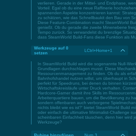
verlieren. Gerade in der Mittel- und Endphase, we
Vorteil. Egal ob du eine neue Raffinerie hochziehe
spannenden Aspekte konzentrieren kannst: Strategie
zu schätzen, wie das Schnellbaukit den Bau von Sc
Diese Feature-Combination macht SteamWorld Build 
genießt. Ob du gerade die zweite Minenebene freig
Tempo zurück. So verwandelst du brenzlige Situati
dass SteamWorld Build-Fans diese Funktion als Mu
Werkzeuge auf 0
LCtrl+Home+1
setzen
In SteamWorld Build wird die sogenannte Null-We
Grundlagen durchschlagen musst. Diese Mechanik s
Ressourcenmanagement zu finden. Ob du als erfah
Bahnhofshandel nutzen willst, um überhaupt in Sch
perfekt für Speedruns, bei denen du binnen kürzes
Wirtschaftskreisläufe unter Druck verhalten. Cont
Hardcore-Gamer damit ihre Skills im Ressourcenma
Arbeiterquartiere bauen, um die Bevölkerung zu hal
sondern offenbaren auch verborgene Spielmechanike
nichts bleibt wie es ist?' bietet SteamWorld Build 
oder einfach die ultimative Minimalist-Challenge s
scheinbaren Einfachheit täuschen, denn hier wird j
Werkzeuge?
Rubine hinzufügen
Num 3