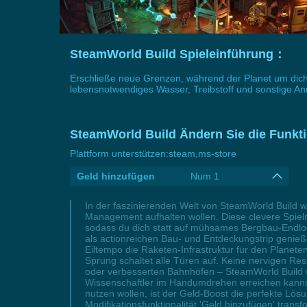
SteamWorld Build Spieleinführung：
Erschließe neue Grenzen, während der Planet um dich 
lebensnotwendiges Wasser, Treibstoff und sonstige Ann
SteamWorld Build Ändern Sie die Funkti
Plattform unterstützen:
steam,ms-store
Geld hinzufügen
Num 1
In der faszinierenden Welt von SteamWorld Build wi
Management aufhalten wollen. Diese clevere Spielm
sodass du dich statt auf mühsames Bergbau-Endlos
als actionreichen Bau- und Entdeckungstrip genieß
Eiltempo die Raketen-Infrastruktur für den Planetenf
Sprung schaltet alle Türen auf. Keine nervigen R
oder verbesserten Bahnhöfen – SteamWorld Build w
Wissenschaftler im Handumdrehen erreichen kannst
nutzen wollen, ist der Geld-Boost die perfekte L
Modifikationsfunktionalität 'Geld hinzufügen' tran