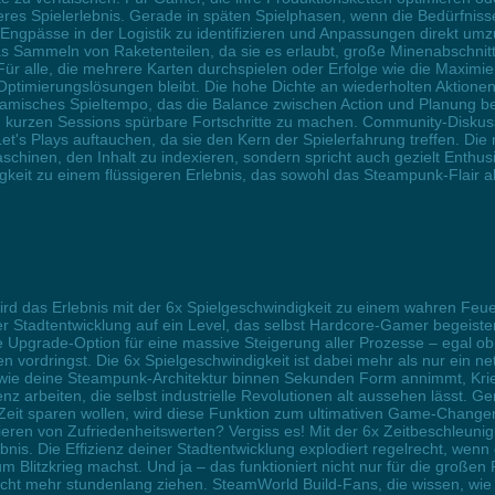
eres Spielerlebnis. Gerade in späten Spielphasen, wenn die Bedürfniss
Engpässe in der Logistik zu identifizieren und Anpassungen direkt umz
 Sammeln von Raketenteilen, da sie es erlaubt, große Minenabschnitt
 Für alle, die mehrere Karten durchspielen oder Erfolge wie die Maximi
 Optimierungslösungen bleibt. Die hohe Dichte an wiederholten Aktionen
ynamisches Spieltempo, das die Balance zwischen Action und Planung be
n kurzen Sessions spürbare Fortschritte zu machen. Community-Diskuss
t's Plays auftauchen, da sie den Kern der Spielerfahrung treffen. Die n
chinen, den Inhalt zu indexieren, sondern spricht auch gezielt Enthusi
keit zu einem flüssigeren Erlebnis, das sowohl das Steampunk-Flair al
wird das Erlebnis mit der 6x Spielgeschwindigkeit zu einem wahren F
er Stadtentwicklung auf ein Level, das selbst Hardcore-Gamer begeist
ese Upgrade-Option für eine massive Steigerung aller Prozesse – egal 
n vordringst. Die 6x Spielgeschwindigkeit ist dabei mehr als nur ein ne
r, wie deine Steampunk-Architektur binnen Sekunden Form annimmt, Kriec
nz arbeiten, die selbst industrielle Revolutionen alt aussehen lässt. Ge
eit sparen wollen, wird diese Funktion zum ultimativen Game-Changer.
ren von Zufriedenheitswerten? Vergiss es! Mit der 6x Zeitbeschleuni
nis. Die Effizienz deiner Stadtentwicklung explodiert regelrecht, wenn
Blitzkrieg machst. Und ja – das funktioniert nicht nur für die großen P
 nicht mehr stundenlang ziehen. SteamWorld Build-Fans, die wissen, wie 