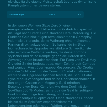
gleichzeitig die eigene Meisterschaft über das dynamische
Kampfsystem unter Beweis stellen.
Geld hinzufügen
Num 5
In der rauen Welt von Slave Zero X, einem
energiegeladenen 2.5D-Hack-and-Slash-Actionspiel, ist
die Jagd nach Credits eine ständige Herausforderung. Die
Funktion Geld hinzufügen revolutioniert dein Gameplay,
indem sie dir erlaubt, deine Währung ohne mühsames
Farmen direkt aufzustocken. So kannst du im Shop
biomechanische Upgrades wie stärkere Schwertkünste
oder explosive Waffen erwerben, die deine Kombos
stylischer und deine Kämpfe gegen die Horden des
Sovereign Khan brutaler machen. Für Fans von Devil May
Cry oder Strider bedeutet das: mehr Zeit für Luft-Combos
und weniger Frust über knappe Ressourcen. Die Credits
sind der Schlüssel, um die Crimson Citadel zu stürmen,
während du Upgrade-Optionen testest, die Shous Fatal
Sync-Modus verlängern und deine Überlebenschancen in
den engen Gassen von Megacity S1-9 erhöhen.
Besonders vor Boss-Kämpfen, wie dem Duell mit dem
SovKhan 300 %-Modus, sichert dir die Geld hinzufügen-
Funktion die nötige Ausrüstung, um Timing und
Schadensoutput zu optimieren. Ohne ständiges Grinden
bleibst du im Spielflow, experimentierst mit
Lebensvorräten oder neuen Waffen, und konzentrierst