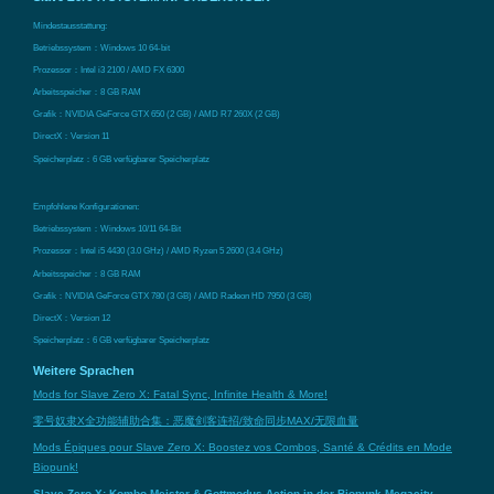
Mindestausstattung:
Betriebssystem：Windows 10 64-bit
Prozessor：Intel i3 2100 / AMD FX 6300
Arbeitsspeicher：8 GB RAM
Grafik：NVIDIA GeForce GTX 650 (2 GB) / AMD R7 260X (2 GB)
DirectX：Version 11
Speicherplatz：6 GB verfügbarer Speicherplatz
Empfohlene Konfigurationen:
Betriebssystem：Windows 10/11 64-Bit
Prozessor：Intel i5 4430 (3.0 GHz) / AMD Ryzen 5 2600 (3.4 GHz)
Arbeitsspeicher：8 GB RAM
Grafik：NVIDIA GeForce GTX 780 (3 GB) / AMD Radeon HD 7950 (3 GB)
DirectX：Version 12
Speicherplatz：6 GB verfügbarer Speicherplatz
Weitere Sprachen
Mods for Slave Zero X: Fatal Sync, Infinite Health & More!
零号奴隶X全功能辅助合集：恶魔剑客连招/致命同步MAX/无限血量
Mods Épiques pour Slave Zero X: Boostez vos Combos, Santé & Crédits en Mode
Biopunk!
Slave Zero X: Kombo-Meister & Gottmodus-Action in der Biopunk-Megacity