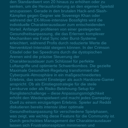
den Standardwert von 20 hinaus zu erhöhen oder zu
senken, um die Herausforderung an den eigenen Spielstil
anzupassen. Gerade in den brutalen Hack-and-Slash-
Kämpfen gegen Gegner wie Sovereign Khan oder
während der EX-Move-intensive Bossfights wird die
individuelle Charakterausdauer zum entscheidenden
Vorteil. Anfänger profitieren von einer gesteigerten
Gesundheitsanpassung, die das Erlernen komplexer
Mechaniken wie Fatal Sync oder Burst-Systeme
erleichtert, während Profis durch reduzierte Werte die
Nervenkitzel-Intensität steigern können. In der Crimson
Citadel oder bei Speedruns durch die dystopischen
Arenen wird die präzise Steuerung der
Charakterausdauer zum Schlüssel für perfekte
Luftangriffe und optimierte Schwertkombos. Die gezielte
Maximale Gesundheit-Regelung transformiert die
Cyberpunk-Atmosphäre in ein maßgeschneidertes
Erlebnis, das sowohl Einsteiger als auch Hardcore-Gamer
anspricht. Ob als Einstiegsstrategie für die steile
Lernkurve oder als Risiko-Belohnung-Setup für
Ranglistenchallenge – diese Anpassungsmöglichkeit
erhöht den Wiederspielwert und macht jedes Gameplay-
Duell zu einem einzigartigen Erlebnis. Spieler auf Reddit
diskutieren bereits intensiv über optimale
Gesundheitsanpassung für verschiedene Spielphasen,
was zeigt, wie wichtig diese Feature für die Community ist.
Durch geschicktes Management der Charakterausdauer
lassen sich Frustrationsspitzen minimieren und