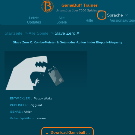
GameBuff Trainer
Unterstützt über 7000 Spieltrainer
Sprache
Download Gamebu
Letzte
Alle
Hilfe
Versionsaufze
Updates
Spiele
Startseite
Alle Spiele
Slave Zero X
Slave Zero X: Kombo-Meister & Gottmodus-Action in der Biopunk-Megacity
ENTWICKLER：
Poppy Works
PUBLISHER：
Ziggurat
GENRE：
Aktion
Verkaufsplattform：
steam
Download Gamebuff Trainer