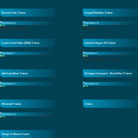
Bounty Train Trainer
Forged Battalion Trainer
hochfahren 37
hochfahren 10
Lords of the Fallen (2023) Trainer
Industrie Gigant 4.0 Trainer
hochfahren 7
hochfahren 5
Idle Cave Miner Trainer
Strategic Command - World War I Trainer
hochfahren 11
hochfahren 21
Minecraft Trainer
Trainer
hochfahren 31
Songs of Silence Trainer