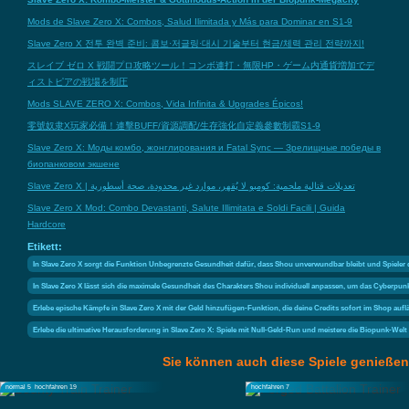
Mods de Slave Zero X: Combos, Salud Ilimitada y Más para Dominar en S1-9
Slave Zero X 전투 완벽 준비: 콤보·저글링·대시 기술부터 현금/체력 관리 전략까지!
スレイブ ゼロ X 戦闘プロ攻略ツール！コンボ連打・無限HP・ゲーム内通貨増加でデ
ィストピアの戦場を制圧
Mods SLAVE ZERO X: Combos, Vida Infinita & Upgrades Épicos!
零號奴隶X玩家必備！連擊BUFF/資源調配/生存強化自定義參數制霸S1-9
Slave Zero X: Моды комбо, жонглирования и Fatal Sync — Зрелищные победы в
биопанковом экшене
Slave Zero X | تعديلات قتالية ملحمية: كومبو لا يُقهر، موارد غير محدودة، صحة أسطورية
Slave Zero X Mod: Combo Devastanti, Salute Illimitata e Soldi Facili | Guida
Hardcore
Etikett:
In Slave Zero X sorgt die Funktion Unbegrenzte Gesundheit dafür, dass Shou unverwundbar bleibt und Spieler
In Slave Zero X lässt sich die maximale Gesundheit des Charakters Shou individuell anpassen, um das Cyberpun
Erlebe epische Kämpfe in Slave Zero X mit der Geld hinzufügen-Funktion, die deine Credits sofort im Shop aufl
Erlebe die ultimative Herausforderung in Slave Zero X: Spiele mit Null-Geld-Run und meistere die Biopunk-Wel
Sie können auch diese Spiele genießen
normal 5
hochfahren 19
hochfahren 7