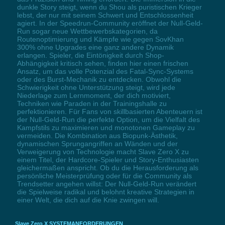
dunkle Story steigt, wenn du Shou als puristischen Krieger
lebst, der nur mit seinem Schwert und Entschlossenheit
agiert. In der Speedrun-Community eröffnet der Null-Geld-
Run sogar neue Wettbewerbskategorien, da
Routenoptimierung und Kämpfe wie gegen SovKhan
300% ohne Upgrades eine ganz andere Dynamik
erlangen. Spieler, die Eintönigkeit durch Shop-
Abhängigkeit kritisch sehen, finden hier einen frischen
Ansatz, um das volle Potenzial des Fatal-Sync-Systems
oder des Burst-Mechanik zu entdecken. Obwohl die
Schwierigkeit ohne Unterstützung steigt, wird jede
Niederlage zum Lernmoment, der dich motiviert,
Techniken wie Paraden in der Trainingshalle zu
perfektionieren. Für Fans von skillbasierten Abenteuern ist
der Null-Geld-Run die perfekte Option, um die Vielfalt des
Kampfstils zu maximieren und monotonen Gameplay zu
vermeiden. Die Kombination aus Biopunk-Ästhetik,
dynamischen Sprungangriffen an Wänden und der
Verweigerung von Technologie macht Slave Zero X zu
einem Titel, der Hardcore-Spieler und Story-Enthusiasten
gleichermaßen anspricht. Ob du die Herausforderung als
persönliche Meisterprüfung oder für die Community als
Trendsetter angehen willst: Der Null-Geld-Run verändert
die Spielweise radikal und belohnt kreative Strategien in
einer Welt, die dich auf die Knie zwingen will.
Slave Zero X SYSTEMANFORDERUNGEN