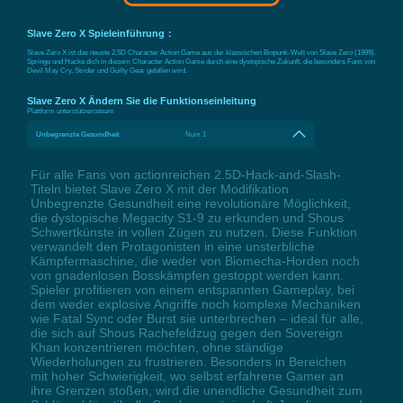
Slave Zero X Spieleinführung：
Slave Zero X ist das neuste 2,5D Character Action Game aus der klassischen Biopunk-Welt von Slave Zero (1999).
Springe und Hacke dich in diesem Character Action Game durch eine dystopische Zukunft, die besonders Fans von
Devil May Cry, Strider und Guilty Gear gefallen wird.
Slave Zero X Ändern Sie die Funktionseinleitung
Plattform unterstützen:
steam
Unbegrenzte Gesundheit
Num 1
Für alle Fans von actionreichen 2.5D-Hack-and-Slash-
Titeln bietet Slave Zero X mit der Modifikation
Unbegrenzte Gesundheit eine revolutionäre Möglichkeit,
die dystopische Megacity S1-9 zu erkunden und Shous
Schwertkünste in vollen Zügen zu nutzen. Diese Funktion
verwandelt den Protagonisten in eine unsterbliche
Kämpfermaschine, die weder von Biomecha-Horden noch
von gnadenlosen Bosskämpfen gestoppt werden kann.
Spieler profitieren von einem entspannten Gameplay, bei
dem weder explosive Angriffe noch komplexe Mechaniken
wie Fatal Sync oder Burst sie unterbrechen – ideal für alle,
die sich auf Shous Rachefeldzug gegen den Sovereign
Khan konzentrieren möchten, ohne ständige
Wiederholungen zu frustrieren. Besonders in Bereichen
mit hoher Schwierigkeit, wo selbst erfahrene Gamer an
ihre Grenzen stoßen, wird die unendliche Gesundheit zum