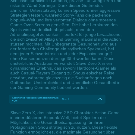
Schlüssel für stilvolle Combos, präzise Luft-Jonglieren und
riskante Wand-Sprünge. Dank dieser Gottmodus-
ähnlichen Unterstützung können Speedrunner aggressive
Strategien testen, während Story-Fans die packende
biopunk-Welt und ihre vertonten Dialoge ohne störende
Game-Over-Screens genießen. Die hohe Lernkurve des
Spiels wird so deutlich abgeflacht, ohne den
Adrenalinpegel zu senken – perfekt für junge Erwachsene,
die sich zwischen Alltag und Gaming maximal in die Action
stürzen möchten. Mit Unbegrenzte Gesundheit wird aus
der fordernden Challenge ein stylisches Spektakel, bei
dem jeder Schwertstreich und jeder Explosionsangriff
ohne Konsequenzen durchgeführt werden kann. Diese
unsterbliche Ausdauer verwandelt Slave Zero X in ein
dynamisches Erlebnis, das sowohl Hardcore-Gamer als
auch Casual-Playern Zugang zu Shous epischer Reise
gewährt, während gleichzeitig die Suchanfragen nach
Gottmodus, Unsterblichkeit und Unendliche Gesundheit in
der Gaming-Community bedient werden.
Gesundheit festlegen (Standardmaximum
Num 2
= 20)
Slave Zero X, das intensive 2.5D-Charakter-Action-Game
in einer düsteren Biopunk-Welt, bietet Spielern die
Möglichkeit, die Gesundheitsanpassung für ihren
Protagonisten Shou strategisch zu nutzen. Diese flexible
Funktion ermöglicht es, die maximale Gesundheit über