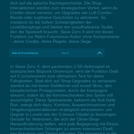
dich auf die epische Rachegeschichte. Die Shop-
Interaktionen werden zum strategischen Vorteil, wenn du
Credits clever einsetzt, um Upgrades wie Luft-Combo-
Boosts oder explosive Geschütze zu aktivieren. So
meisterst du die hohen Schwierigkeiten der
Levelübergänge und bleibst der unaufhaltsame Teufel,
den die Spielwelt braucht. Slave Zero X wird mit dieser
Funktion zur Retro-Futurismus-Action ohne Kompromisse
– deine Credits, deine Regeln, deine Siege.
Geld auf 0 zurücksetzen
Num 6
In Slave Zero X, dem packenden 2.5D-Actionspiel im
dystopischen Biopunk-Universum, wird die Funktion Geld
auf 0 zurücksetzen zum ultimativen Test für deine
Fähigkeiten. Statt dich auf Shop-Upgrades zu verlassen,
startest du mit leerer Geldbörse und musst Shou, den
kämpferischen Protagonisten, durch die Kampagne
steuern, indem du die Kernmechaniken des Spiels voll
ausschöpfst. Diese Spielvariante, bekannt als Null-Geld-
Run, zwingt dich dazu, Kombos, Ausweichmanöver und
Umgebungsinteraktionen strategisch einzusetzen, um
Gegner in Levels wie der Crimson Citadel zu bezwingen.
Gerade für Veteranen, die sich der Ohne-Shop-
Herausforderung stellen, wird jede Begegnung mit Khans
biomechanischen Schergen zu einem intensiven Duell,
das Präzision und Timing erfordert. Die Immersion in die