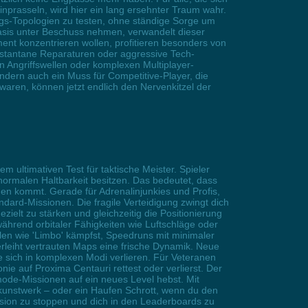
inprasseln, wird hier ein lang ersehnter Traum wahr.
ngs-Topologien zu testen, ohne ständige Sorge um
asis unter Beschuss nehmen, verwandelt dieser
ment konzentrieren wollen, profitieren besonders von
instantane Reparaturen oder aggressive Tech-
n Angriffswellen oder komplexen Multiplayer-
ondern auch ein Muss für Competitive-Player, die
waren, können jetzt endlich den Nervenkitzel der
ultimativen Test für taktische Meister. Spieler
 normalen Haltbarkeit besitzen. Das bedeutet, dass
hen kommt. Gerade für Adrenalinjunkies und Profis,
dard-Missionen. Die fragile Verteidigung zwingt dich
elt zu stärken und gleichzeitig die Positionierung
ährend orbitaler Fähigkeiten wie Luftschläge oder
en wie 'Limbo' kämpfst, Speedruns mit minimaler
rleiht vertrauten Maps eine frische Dynamik. Neue
e sich in komplexen Modi verlieren. Für Veteranen
nie auf Proxima Centauri rettest oder verlierst. Der
mode-Missionen auf ein neues Level hebst. Mit
skunstwerk – oder ein Haufen Schrott, wenn du den
vasion zu stoppen und dich in den Leaderboards zu