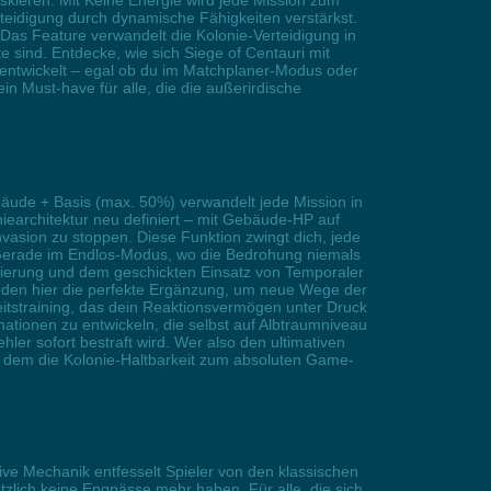
kieren. Mit Keine Energie wird jede Mission zum
eidigung durch dynamische Fähigkeiten verstärkst.
Das Feature verwandelt die Kolonie-Verteidigung in
sind. Entdecke, wie sich Siege of Centauri mit
s entwickelt – egal ob du im Matchplaner-Modus oder
n Must-have für alle, die die außerirdische
bäude + Basis (max. 50%) verwandelt jede Mission in
niearchitektur neu definiert – mit Gebäude-HP auf
vasion zu stoppen. Diese Funktion zwingt dich, jede
. Gerade im Endlos-Modus, wo die Bedrohung niemals
mierung und dem geschickten Einsatz von Temporaler
finden hier die perfekte Ergänzung, um neue Wege der
itstraining, das dein Reaktionsvermögen unter Druck
ationen zu entwickeln, die selbst auf Albtraumniveau
hler sofort bestraft wird. Wer also den ultimativen
ei dem die Kolonie-Haltbarkeit zum absoluten Game-
tive Mechanik entfesselt Spieler von den klassischen
zlich keine Engpässe mehr haben. Für alle, die sich