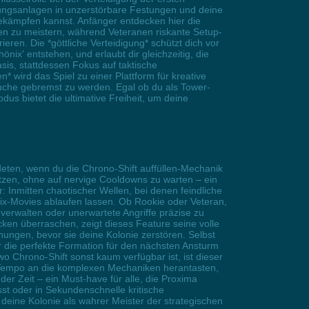
gungsanlagen in unzerstörbare Festungen und deine
bekämpfen kannst. Anfänger entdecken hier die
n zu meistern, während Veteranen riskante Setup-
eren. Die *göttliche Verteidigung* schützt dich vor
' entstehen, und erlaubt dir gleichzeitig, die
is, stattdessen Fokus auf taktische
 wird das Spiel zu einer Plattform für kreative
suche gebremst zu werden. Egal ob du als Tower-
us bietet die ultimative Freiheit, um deine
eten, wenn du die Chrono-Shift auffüllen-Mechanik
etzen, ohne auf nervige Cooldowns zu warten – ein
: Inmitten chaotischer Wellen, bei denen feindliche
rix-Movies ablaufen lassen. Ob Rookie oder Veteran,
 verwalten oder unerwartete Angriffe präzise zu
en überraschen, zeigt dieses Feature seine volle
hungen, bevor sie deine Kolonie zerstören. Selbst
 die perfekte Formation für den nächsten Ansturm
o Chrono-Shift sonst kaum verfügbar ist, ist dieser
em Tempo an die komplexen Mechaniken herantasten,
 der Zeit – ein Must-have für alle, die Proxima
st oder in Sekundenschnelle kritische
d deine Kolonie als wahrer Meister der strategischen