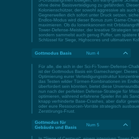
3-Orbitalangriffen loslegen, um early-game Schwärm
ohne deine Basisverteidigung zu gefährden. Dieser 
Kolonienschützer, der sowohl aggressive als auch 
Gegnerwellen dich sofort unter Druck setzen, sicher
Endlos-Modus wird dieser Bonus zum Game-Changer
maximieren. Ob du Ionenkanonen mit Orbitalangriff
Tower-Defense-Meister, der kreative Strategien te
sondern sammelst auch genug Puffer, um spätere H
Schlüssel für Siege, Highscores und ultimativen Ko
Gottmodus Basis
Num 4
Für alle, die sich in der Sci-Fi-Tower-Defense-Cha
ist der Gottmodus Basis ein Gamechanger. Dieses G
Optimierung eurer Verteidigungsstruktur konzentri
das Testen wilder Türmen-Kombinationen im Endlos
überfordert sein könnten, bietet diese Unverwundb
nun nach der perfekten Defense-Strategie für Mis
optimieren, während erfahrene Spieler ihn als San
knapp verhinderte Base-Crashes, aber dafür gewinnt 
oder eure Ressourcen-Vorräte strategisch ausbauen
Zerstörungs-Frust.
Gottmodus für
Num 5
Gebäude und Basis
In *Siege of Centauri*, einem intensiven Tower-De