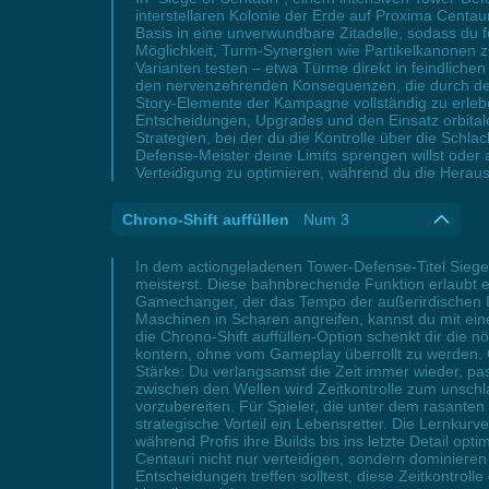
interstellaren Kolonie der Erde auf Proxima Centa
Basis in eine unverwundbare Zitadelle, sodass du 
Möglichkeit, Turm-Synergien wie Partikelkanonen
Varianten testen – etwa Türme direkt in feindlichen
den nervenzehrenden Konsequenzen, die durch den 
Story-Elemente der Kampagne vollständig zu erleb
Entscheidungen, Upgrades und den Einsatz orbitale
Strategien, bei der du die Kontrolle über die Sch
Defense-Meister deine Limits sprengen willst oder 
Verteidigung zu optimieren, während du die Heraus
Chrono-Shift auffüllen
Num 3
In dem actiongeladenen Tower-Defense-Titel Siege 
meisterst. Diese bahnbrechende Funktion erlaubt e
Gamechanger, der das Tempo der außerirdischen Inva
Maschinen in Scharen angreifen, kannst du mit ein
die Chrono-Shift auffüllen-Option schenkt dir die 
kontern, ohne vom Gameplay überrollt zu werden. 
Stärke: Du verlangsamst die Zeit immer wieder, pas
zwischen den Wellen wird Zeitkontrolle zum unsch
vorzubereiten. Für Spieler, die unter dem rasanten
strategische Vorteil ein Lebensretter. Die Lernku
während Profis ihre Builds bis ins letzte Detail opt
Centauri nicht nur verteidigen, sondern dominiere
Entscheidungen treffen solltest, diese Zeitkontroll