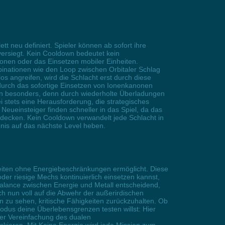
t neu definiert. Spieler können ab sofort ihre
versiegt. Kein Cooldown bedeutet kein
onen oder das Einsetzen mobiler Einheiten.
binationen wie den Loop zwischen Orbitaler Schlag
angreifen, wird die Schlacht erst durch diese
durch das sofortige Einsetzen von Ionenkanonen
eren besonders, denn durch wiederholte Überladungen
i stets eine Herausforderung, die strategisches
eueinsteiger finden schneller in das Spiel, da das
decken. Kein Cooldown verwandelt jede Schlacht in
nis auf das nächste Level heben.
gkeiten ohne Energiebeschränkungen ermöglicht. Diese
er riesige Mechs kontinuierlich einsetzen kannst,
alance zwischen Energie und Metall entscheidend,
ch nun voll auf die Abwehr der außerirdischen
zu sehen, kritische Fähigkeiten zurückzuhalten. Ob
dus deine Überlebensgrenzen testen willst: Hier
der Vereinfachung des dualen