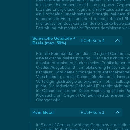
Ressourcenmanagements, während Profis endlich ih
taktischen Experimentierfeld – ob du ganze Gegne
Lass die Energielaser regnen, ohne Pause zu mache
ein Hochgefühl ungebremster Strategie, bei dem d
unbegrenzte Energie und der Freiheit, orbitale Fä
in chaotischen Bosskämpfen deine Stärke beweisen w
Bedrohung mit maximaler Präsenz dominieren woll
Schwache Gebäude +
RCtrl+Num 4
Basis (max. 50%)
Für alle Kommandanten, die in Siege of Centauri n
eine taktische Meisterprüfung. Hier wird nicht nur
absolutem Minimum, sodass selbst Partikelkanonen 
Credits-Ausgabe und Turmplatzierung kritisch zu 
nachlässt, wird deine Strategie zum entscheiden
Verschiebung, um die Kolonie überleben zu lassen.
Verteidigungsstrategie zu erkunden – ob in selbs
pusht. Die reduzierte Gebäude-HP erhöht nicht nur 
für Gänsehaut sorgen. Diese Einstellung ist kein Pa
Kick sucht, um Siege of Centauri neu zu erleben, d
Changer wird.
Kein Metall
RCtrl+Num 1
In Siege of Centauri wird das Gameplay durch die r
Limits der Metallbeschaffung, sodass Bau und Upgr