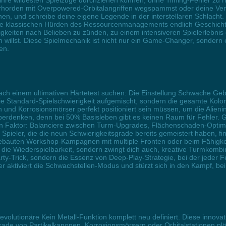
re wildesten Spielzüge durchziehen können, ohne Timing-Fehler zu ris
rhorden mit Overpowered-Orbitalangriffen wegspammst oder deine Vert
n, und schreibe deine eigene Legende in der interstellaren Schlacht. 
ie klassischen Hürden des Ressourcenmanagements endlich Geschichte 
higkeiten nach Belieben zu zünden, zu einem intensiveren Spielerlebni
illst. Diese Spielmechanik ist nicht nur ein Game-Changer, sondern ei
en.
ach einem ultimativen Härtetest suchen: Die Einstellung Schwache Ge
 die Standard-Spielschwierigkeit aufgemischt, sondern die gesamte Kolo
und Korrosionsmörser perfekt positioniert sein müssen, um die Alienin
überdenken, denn bei 50% Basisleben gibt es keinen Raum für Fehler
den Faktor: Balanciere zwischen Turm-Upgrades, Flächenschaden-Opti
 Spieler, die die neun Schwierigkeitsgrade bereits gemeistert haben, 
tgebauten Workshop-Kampagnen mit multiple Fronten oder beim Fähigke
die Wiederspielbarkeit, sondern zwingt dich auch, kreative Turmkombin
rty-Trick, sondern die Essenz von Deep-Play-Strategie, bei der jeder Fe
er aktiviert die Schwachstellen-Modus und stürzt sich in den Kampf, b
evolutionäre Kein Metall-Funktion komplett neu definiert. Diese innova
ade von Partikelkanonen, Korrosionsmörsern oder Orbitalstationen plöt