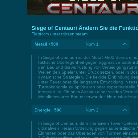
Siege of Centauri Ändern Sie die Funkti
Plattform unterstützen:
steam
Metall +500
Num 1
In Siege of Centauri ist der Metall +500 Bonus e
taktische Überlegenheit gegen aggressive außerirdis
den Bau und die Aufrüstung von Verteidigungstürme
Wellen den Spieler unter Druck setzen, oder in Bo
dynamische Strategien. Die flexible Einbindung d
unter Feuer oder die langsame Entwicklung in ress
Turmökonomie zu optimieren oder experimentelle Bu
integriert ist. Ob beim Ausbau einer soliden Vert
Metallressource-Bonus verwandelt Herausforderungen
Energie +500
Num 2
In Siege of Centauri, dem intensiven Tower-Defense
ultimativen Herausforderung gegen außerirdische Ma
Einheiten oder das Überladen von Türmen einzusetz