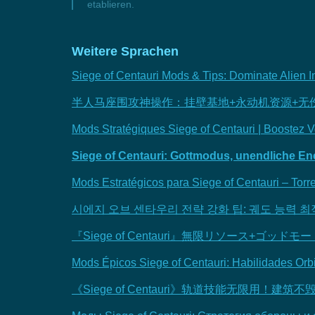
etablieren.
Weitere Sprachen
Siege of Centauri Mods & Tips: Dominate Alien
半人马座围攻神操作：挂壁基地+永动机资源+无
Mods Stratégiques Siege of Centauri | Boostez 
Siege of Centauri: Gottmodus, unendliche En
Mods Estratégicos para Siege of Centauri – Torr
시에지 오브 센타우리 전략 강화 팁: 궤도 능력 최
『Siege of Centauri』無限リソース+
Mods Épicos Siege of Centauri: Habilidades Orbit
《Siege of Centauri》轨道技能无限用！建