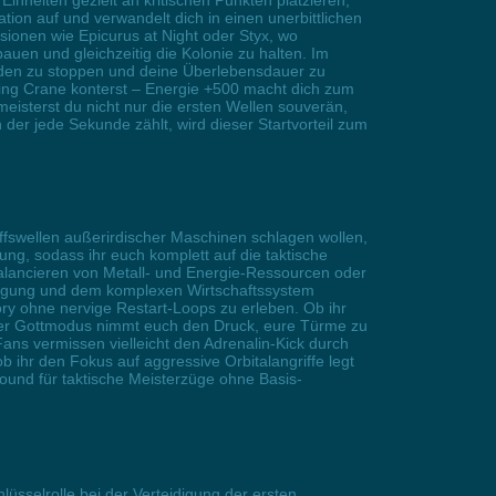
inheiten gezielt an kritischen Punkten platzieren,
ion auf und verwandelt dich in einen unerbittlichen
sionen wie Epicurus at Night oder Styx, wo
bauen und gleichzeitig die Kolonie zu halten. Im
rden zu stoppen und deine Überlebensdauer zu
ding Crane konterst – Energie +500 macht dich zum
isterst du nicht nur die ersten Wellen souverän,
r jede Sekunde zählt, wird dieser Startvorteil zum
riffswellen außerirdischer Maschinen schlagen wollen,
g, sodass ihr euch komplett auf die taktische
Balancieren von Metall- und Energie-Ressourcen oder
idigung und dem komplexen Wirtschaftssystem
ry ohne nervige Restart-Loops zu erleben. Ob ihr
 der Gottmodus nimmt euch den Druck, eure Türme zu
ans vermissen vielleicht den Adrenalin-Kick durch
b ihr den Fokus auf aggressive Orbitalangriffe legt
ound für taktische Meisterzüge ohne Basis-
sselrolle bei der Verteidigung der ersten