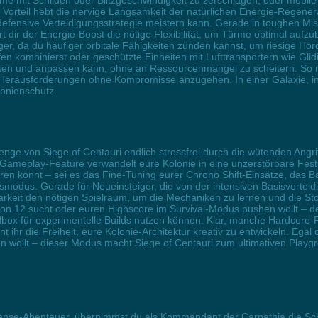
e mit Schilden oder Blitzgeschwindigkeit zu zerschlagen, oder mobile E
Vorteil hebt die nervige Langsamkeit der natürlichen Energie-Regenerat
defensive Verteidigungsstrategie meistern kann. Gerade in toughen Mis
t dir der Energie-Boost die nötige Flexibilität, um Türme optimal aufzu
, da du häufiger orbitale Fähigkeiten zünden kannst, um riesige Ho
en kombinierst oder geschützte Einheiten mit Lufttransportern wie Gli
sten und anpassen kann, ohne an Ressourcenmangel zu scheitern. So me
erausforderungen ohne Kompromisse anzugehen. In einer Galaxie, in de
lonienschutz.
llenge von Siege of Centauri endlich stressfrei durch die wütenden Ang
ameplay-Feature verwandelt eure Kolonie in eine unzerstörbare Festun
eren könnt – sei es das Fine-Tuning eurer Chrono Shift-Einsätze, das 
modus. Gerade für Neueinsteiger, die von der intensiven Basisverte
arkeit den nötigen Spielraum, um die Mechaniken zu lernen und die Sto
sion 12 sucht oder euren Highscore im Survival-Modus pushen wollt –
dbox für experimentelle Builds nutzen können. Klar, manche Hardcore-F
ihr die Freiheit, eure Kolonie-Architektur kreativ zu entwickeln. Egal o
 wollt – dieser Modus macht Siege of Centauri zum ultimativen Playgr
fense-Abenteuer, übernimmst du als Kommandant der Carpathia die Schlü