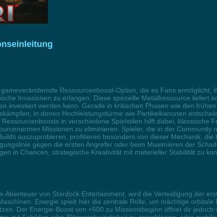
onseinleitung
ine gameverändernde Ressourcenboost-Option, die es Fans ermöglicht,
che Invasionen zu erlangen. Diese spezielle Metallressource liefert sof
n investiert werden kann. Gerade in kritischen Phasen wie den frühen 
sskämpfen, in denen Hochleistungstürme wie Partikelkanonen entscheid
es Ressourcenboosts in verschiedene Spielstilen hilft dabei, klassi
ourcenarmen Missionen zu eliminieren. Spieler, die in der Community 
ilds auszuprobieren, profitieren besonders von dieser Mechanik, die 
eidigungslinie gegen die ersten Angrefer oder beim Maximieren der Sc
 in Chancen, strategische Kreativität mit materieller Stabilität zu ko
-Abenteuer von Stardock Entertainment, wird die Verteidigung der erst
schinen. Energie spielt hier die zentrale Rolle, um mächtige orbitale F
en. Der Energie-Boost von +500 zu Missionsbeginn öffnet dir jedoch vö