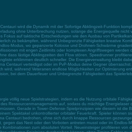
entauri wird die Dynamik mit der Sofortige Abklingzeit-Funktion komplet
berladung ohne Unterbrechung nutzen, solange die Energiequelle nicht 
es Fokus auf taktische Entscheidungen wie den Ausbau von Partikelkan
inuierlich zu bekämpfen, während Unbegrenzte Fähigkeiten kreative Kom
ndlos-Modus, wo gepanzerte Kolosse und Drohnen-Schwärme gnadenlos 
issionen mit engen Zeitlimits oder komplexen Angriffswegen werden 
ohne dass lästige Abklingzeiten den Flow stören. Speedrunner profiti
liste erklimmen deutlich schneller. Die Energieverwaltung bleibt dabe
ma Centauri verteidigst oder im PvP-Modus deine Gegner überraschst. N
ch wird, während Veteranen endlose Möglichkeiten zur Optimierung ent
ision, bei dem Dauerfeuer und Unbegrenzte Fähigkeiten das Spielerleb
ergie völlig neue Spielstrategien, indem es die Nutzung orbitale Fähi
s des Ressourcenmanagements auf, sodass du mächtige Energielaser od
üssen. Gerade in Tower-Defense-Spielprinzipien wie diesem ist die B
nem Spektakel unkontrollierter orbitaler Feuerkraft. Spieler können si
ima Centauri bedrohen, ohne sich durch knappe Ressourcen gezwungen 
t, gegen das Nest oder den Vorboten antreten musst oder im Endlos-Mo
ve Kombinationen zum absoluten Vorteil. Neueinsteiger profitieren von 