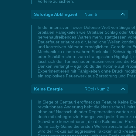
Vorteile zu sichern.
Sofortige Abklingzeit
Num 6
In der intensiven Tower-Defense-Welt von Siege of C
orbitalen Fähigkeiten wie Orbitaler Schlag oder Ü
nervenaufreibendes Warten mehr, stattdessen voll
Dauerfeuer erlaubt es dir, feindliche Wellen kont
und korrosiven Mörsern ermöglichen. Gerade im E
Mechanik zu einem wahren Spektakel. Schwierige M
oder Schildbrechern zum strategischen Highlight, 
lässt sich der Turmschaden maximieren und die Rang
Denken verlangt – egal ob du die Kolonie auf Proxi
Experimentieren mit Fähigkeiten ohne Druck mögli
ein explosives Feuerwerk aus Zerstörung und Präz
Keine Energie
RCtrl+Num 2
In Siege of Centauri eröffnet das Feature Keine En
revolutionäre Änderung hebt die klassischen Limit
ohne auf Nachschub oder Regeneration warten zu m
doch mit unbegrenzte Energie wird jede Runde zu ei
Schwärme konzentrieren, die die Kolonie auf Prox
du im Early-Game die ersten Wellen zerschmetters
wird der Fokus auf aggressive Taktiken und kreati