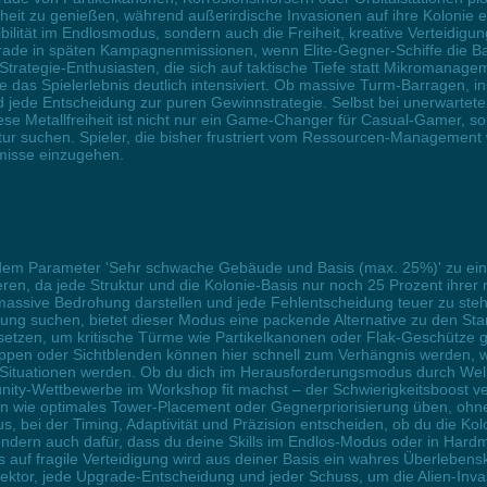
heit zu genießen, während außerirdische Invasionen auf ihre Kolonie e
ilität im Endlosmodus, sondern auch die Freiheit, kreative Verteidigu
rade in späten Kampagnenmissionen, wenn Elite-Gegner-Schiffe die B
Strategie-Enthusiasten, die sich auf taktische Tiefe statt Mikromanage
 das Spielerlebnis deutlich intensiviert. Ob massive Turm-Barragen, 
d jede Entscheidung zur puren Gewinnstrategie. Selbst bei unerwartete
iese Metallfreiheit ist nicht nur ein Game-Changer für Casual-Gamer, s
tur suchen. Spieler, die bisher frustriert vom Ressourcen-Management 
misse einzugehen.
 dem Parameter 'Sehr schwache Gebäude und Basis (max. 25%)' zu einem 
eren, da jede Struktur und die Kolonie-Basis nur noch 25 Prozent ihrer
e massive Bedrohung darstellen und jede Fehlentscheidung teuer zu ste
ung suchen, bietet dieser Modus eine packende Alternative zu den Stan
tzen, um kritische Türme wie Partikelkanonen oder Flak-Geschütze gezi
ppen oder Sichtblenden können hier schnell zum Verhängnis werden, w
n Situationen werden. Ob du dich im Herausforderungsmodus durch Well
unity-Wettbewerbe im Workshop fit machst – der Schwierigkeitsboost ve
gien wie optimales Tower-Placement oder Gegnerpriorisierung üben, ohn
 bei der Timing, Adaptivität und Präzision entscheiden, ob du die Kolo
sondern auch dafür, dass du deine Skills im Endlos-Modus oder in Hard
auf fragile Verteidigung wird aus deiner Basis ein wahres Überleben
r Sektor, jede Upgrade-Entscheidung und jeder Schuss, um die Alien-In