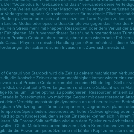
uri. Der *Gottmodus für Gebäude und Basis* verwandelt deine Verteidi
feindliche Wellen außerirdischer Maschinen ohne Angst vor Verlusten 
 zur Verlangsamung oder Korrosionsmörser für maximale Flächenschäde
 Pfaden platzieren oder sich auf ein einzelnes Turm-System zu konzentri
Endlos-Modus oder epische Bosskämpfe wie gegen das 'Herz des Phönix
en. Kein Stress mehr mit knappen Ressourcen oder dem Verlust der Bas
r Fähigkeiten. Mit *unverwundbarer Basis* und *unzerstörbaren Türmen*
lacht um Proxima Centauri übernimmst, ohne durch wiederholte Fehlver
als Casual-Player die epische Handlung genießen möchtest – dieser Mod
forderungen der außerirdischen Invasion mit Zuversicht meisterst.
of Centauri von Stardock wird die Zeit zu deinem mächtigsten Verbünd
s dir, die ikonische Zeitverlangsamungsfähigkeit immer wieder einzus
sion auf Proxima Centauri komplett in deine Hände legt. Stell dir vor
em Klick die Zeit auf 5 % verlangsamen und so die Schlacht wie in Mat
nötige Ruhe, um Türme optimal zu positionieren, Ressourcen effizient zu
Gerade in Bosskämpfen, wo mächtige Gegner mit devastierenden Attack
st deine Verteidigungsstrategie dynamisch an und neutralisierst Bedro
lagbaren Werkzeug, um Türme zu reparieren, Upgrades zu planen oder
 Tempo des Spiels leiden, besonders auf hohen Schwierigkeitsgraden, w
rve wird so zum Kinderspiel, denn selbst Einsteiger können sich in ihr
imieren. Mit Chrono-Shift auffüllen wird aus dem Spieler zum Architekten
n wollen. Ob du Metallressourcen bis zum letzten Krümel ausnutzen mus
e gibt dir die Power, um jedes Szenario mit kühlem Kopf zu meistern un