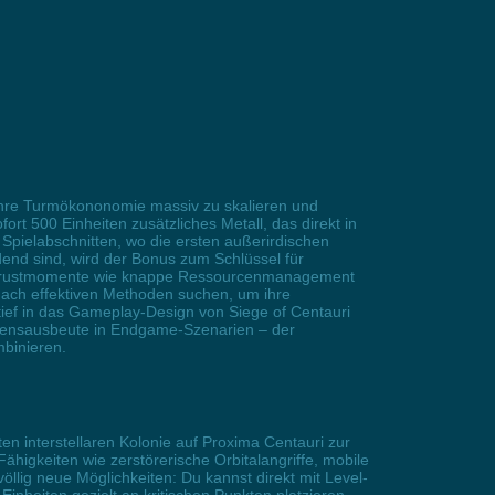
 ihre Turmökononomie massiv zu skalieren und
ort 500 Einheiten zusätzliches Metall, das direkt in
Spielabschnitten, wo die ersten außerirdischen
end sind, wird der Bonus zum Schlüssel für
sche Frustmomente wie knappe Ressourcenmanagement
nach effektiven Methoden suchen, um ihre
tief in das Gameplay-Design von Siege of Centauri
hadensausbeute in Endgame-Szenarien – der
mbinieren.
en interstellaren Kolonie auf Proxima Centauri zur
ähigkeiten wie zerstörerische Orbitalangriffe, mobile
llig neue Möglichkeiten: Du kannst direkt mit Level-