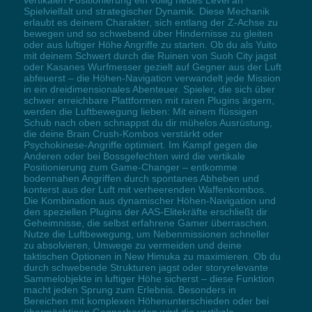
vertikalen Positionierung ein völlig neues Level an
Spielvielfalt und strategischer Dynamik. Diese Mechanik
erlaubt es deinem Charakter, sich entlang der Z-Achse zu
bewegen und so schwebend über Hindernisse zu gleiten
oder aus luftiger Höhe Angriffe zu starten. Ob du als Yuito
mit deinem Schwert durch die Ruinen von Suoh City jagst
oder Kasanes Wurfmesser gezielt auf Gegner aus der Luft
abfeuerst – die Höhen-Navigation verwandelt jede Mission
in ein dreidimensionales Abenteuer. Spieler, die sich über
schwer erreichbare Plattformen mit raren Plugins ärgern,
werden die Luftbewegung lieben: Mit einem flüssigen
Schub nach oben schnappst du dir mühelos Ausrüstung,
die deine Brain Crush-Kombos verstärkt oder
Psychokinese-Angriffe optimiert. Im Kampf gegen die
Anderen oder bei Bossgefechten wird die vertikale
Positionierung zum Game-Changer – entkomme
bodennahen Angriffen durch spontanes Abheben und
konterst aus der Luft mit verheerenden Waffenkombos.
Die Kombination aus dynamischer Höhen-Navigation und
den speziellen Plugins der AAS-Elitekräfte erschließt dir
Geheimnisse, die selbst erfahrene Gamer überraschen.
Nutze die Luftbewegung, um Nebenmissionen schneller
zu absolvieren, Umwege zu vermeiden und deine
taktischen Optionen in New Himuka zu maximieren. Ob du
durch schwebende Strukturen jagst oder storyrelevante
Sammelobjekte in luftiger Höhe sicherst – diese Funktion
macht jeden Sprung zum Erlebnis. Besonders in
Bereichen mit komplexen Höhenunterschieden oder bei