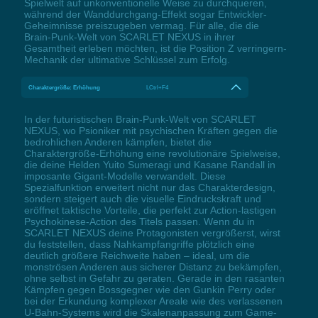
Spielwelt auf unkonventionelle Weise zu durchqueren,
während der Wanddurchgang-Effekt sogar Entwickler-
Geheimnisse preiszugeben vermag. Für alle, die die
Brain-Punk-Welt von SCARLET NEXUS in ihrer
Gesamtheit erleben möchten, ist die Position Z verringern-
Mechanik der ultimative Schlüssel zum Erfolg.
Charaktergröße: Erhöhung
LCtrl+F4
In der futuristischen Brain-Punk-Welt von SCARLET
NEXUS, wo Psioniker mit psychischen Kräften gegen die
bedrohlichen Anderen kämpfen, bietet die
Charaktergröße-Erhöhung eine revolutionäre Spielweise,
die deine Helden Yuito Sumeragi und Kasane Randall in
imposante Gigant-Modelle verwandelt. Diese
Spezialfunktion erweitert nicht nur das Charakterdesign,
sondern steigert auch die visuelle Eindruckskraft und
eröffnet taktische Vorteile, die perfekt zur Action-lastigen
Psychokinese-Action des Titels passen. Wenn du in
SCARLET NEXUS deine Protagonisten vergrößerst, wirst
du feststellen, dass Nahkampfangriffe plötzlich eine
deutlich größere Reichweite haben – ideal, um die
monströsen Anderen aus sicherer Distanz zu bekämpfen,
ohne selbst in Gefahr zu geraten. Gerade in den rasanten
Kämpfen gegen Bossgegner wie den Gunkin Perry oder
bei der Erkundung komplexer Areale wie des verlassenen
U-Bahn-Systems wird die Skalenanpassung zum Game-