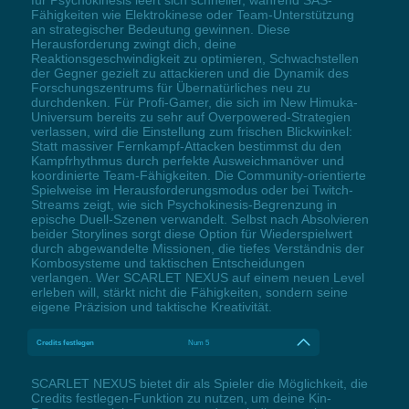
für Psychokinesis leert sich schneller, während SAS-
Fähigkeiten wie Elektrokinese oder Team-Unterstützung
an strategischer Bedeutung gewinnen. Diese
Herausforderung zwingt dich, deine
Reaktionsgeschwindigkeit zu optimieren, Schwachstellen
der Gegner gezielt zu attackieren und die Dynamik des
Forschungszentrums für Übernatürliches neu zu
durchdenken. Für Profi-Gamer, die sich im New Himuka-
Universum bereits zu sehr auf Overpowered-Strategien
verlassen, wird die Einstellung zum frischen Blickwinkel:
Statt massiver Fernkampf-Attacken bestimmst du den
Kampfrhythmus durch perfekte Ausweichmanöver und
koordinierte Team-Fähigkeiten. Die Community-orientierte
Spielweise im Herausforderungsmodus oder bei Twitch-
Streams zeigt, wie sich Psychokinesis-Begrenzung in
epische Duell-Szenen verwandelt. Selbst nach Absolvieren
beider Storylines sorgt diese Option für Wiederspielwert
durch abgewandelte Missionen, die tiefes Verständnis der
Kombosysteme und taktischen Entscheidungen
verlangen. Wer SCARLET NEXUS auf einem neuen Level
erleben will, stärkt nicht die Fähigkeiten, sondern seine
eigene Präzision und taktische Kreativität.
Credits festlegen
Num 5
SCARLET NEXUS bietet dir als Spieler die Möglichkeit, die
Credits festlegen-Funktion zu nutzen, um deine Kin-