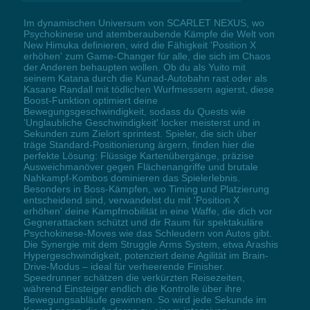
Im dynamischen Universum von SCARLET NEXUS, wo
Psychokinese und atemberaubende Kämpfe die Welt von
New Himuka definieren, wird die Fähigkeit 'Position X
erhöhen' zum Game-Changer für alle, die sich im Chaos
der Anderen behaupten wollen. Ob du als Yuito mit
seinem Katana durch die Kunad-Autobahn rast oder als
Kasane Randall mit tödlichen Wurfmessern agierst, diese
Boost-Funktion optimiert deine
Bewegungsgeschwindigkeit, sodass du Quests wie
'Unglaubliche Geschwindigkeit' locker meisterst und in
Sekunden zum Zielort sprintest. Spieler, die sich über
träge Standard-Positionierung ärgern, finden hier die
perfekte Lösung: Flüssige Kartenübergänge, präzise
Ausweichmanöver gegen Flächenangriffe und brutale
Nahkampf-Kombos dominieren das Spielerlebnis.
Besonders in Boss-Kämpfen, wo Timing und Platzierung
entscheidend sind, verwandelst du mit 'Position X
erhöhen' deine Kampfmobilität in eine Waffe, die dich vor
Gegnerattacken schützt und dir Raum für spektakuläre
Psychokinese-Moves wie das Schleudern von Autos gibt.
Die Synergie mit dem Struggle Arms System, etwa Arashis
Hypergeschwindigkeit, potenziert deine Agilität im Brain-
Drive-Modus – ideal für verheerende Finisher.
Speedrunner schätzen die verkürzten Reisezeiten,
während Einsteiger endlich die Kontrolle über ihre
Bewegungsabläufe gewinnen. So wird jede Sekunde im