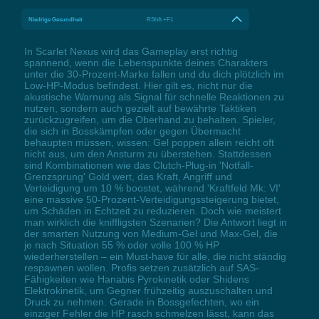
Niedrige Gesundheit
RShift +F1
In Scarlet Nexus wird das Gameplay erst richtig
spannend, wenn die Lebenspunkte deines Charakters
unter die 30-Prozent-Marke fallen und du dich plötzlich im
Low-HP-Modus befindest. Hier gilt es, nicht nur die
akustische Warnung als Signal für schnelle Reaktionen zu
nutzen, sondern auch gezielt auf bewährte Taktiken
zurückzugreifen, um die Oberhand zu behalten. Spieler,
die sich in Bosskämpfen oder gegen Übermacht
behaupten müssen, wissen: Gel poppen allein reicht oft
nicht aus, um den Ansturm zu überstehen. Stattdessen
sind Kombinationen wie das Clutch-Plug-in 'Notfall-
Grenzsprung' Gold wert, das Kraft, Angriff und
Verteidigung um 10 % boostet, während 'Kraftfeld Mk: VI'
eine massive 50-Prozent-Verteidigungssteigerung bietet,
um Schäden in Echtzeit zu reduzieren. Doch wie meistert
man wirklich die kniffligsten Szenarien? Die Antwort liegt in
der smarten Nutzung von Medium-Gel und Max-Gel, die
je nach Situation 55 % oder volle 100 % HP
wiederherstellen – ein Must-have für alle, die nicht ständig
respawnen wollen. Profis setzen zusätzlich auf SAS-
Fähigkeiten wie Hanabis Pyrokinetik oder Shidens
Elektrokinetik, um Gegner frühzeitig auszuschalten und
Druck zu nehmen. Gerade in Bossgefechten, wo ein
einziger Fehler die HP rasch schmelzen lässt, kann das