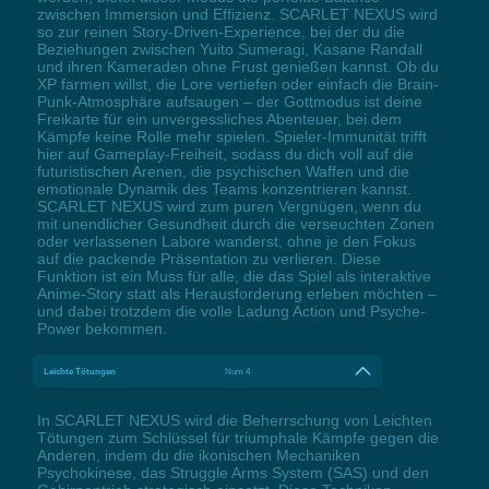
zwischen Immersion und Effizienz. SCARLET NEXUS wird
so zur reinen Story-Driven-Experience, bei der du die
Beziehungen zwischen Yuito Sumeragi, Kasane Randall
und ihren Kameraden ohne Frust genießen kannst. Ob du
XP farmen willst, die Lore vertiefen oder einfach die Brain-
Punk-Atmosphäre aufsaugen – der Gottmodus ist deine
Freikarte für ein unvergessliches Abenteuer, bei dem
Kämpfe keine Rolle mehr spielen. Spieler-Immunität trifft
hier auf Gameplay-Freiheit, sodass du dich voll auf die
futuristischen Arenen, die psychischen Waffen und die
emotionale Dynamik des Teams konzentrieren kannst.
SCARLET NEXUS wird zum puren Vergnügen, wenn du
mit unendlicher Gesundheit durch die verseuchten Zonen
oder verlassenen Labore wanderst, ohne je den Fokus
auf die packende Präsentation zu verlieren. Diese
Funktion ist ein Muss für alle, die das Spiel als interaktive
Anime-Story statt als Herausforderung erleben möchten –
und dabei trotzdem die volle Ladung Action und Psyche-
Power bekommen.
Leichte Tötungen
Num 4
In SCARLET NEXUS wird die Beherrschung von Leichten
Tötungen zum Schlüssel für triumphale Kämpfe gegen die
Anderen, indem du die ikonischen Mechaniken
Psychokinese, das Struggle Arms System (SAS) und den