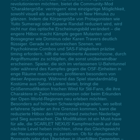
revolutionieren möchten, bietet die Community-Mod
'Charaktergröße: verringern' eine einzigartige Möglichkeit,
sowohl visuell als auch spielerisch in New Himuka zu
glänzen. Indem die Körpergröße von Protagonisten wie
Yuito Sumeragi oder Kasane Randall reduziert wird, wird
nicht nur das optische Erscheinungsbild verändert – die
engere Hitbox macht Kämpfe gegen Mutanten und
Bossgegner wie Dominus oder Karen Travers deutlich
flüssiger. Gerade in actionreichen Szenen, wo
Psychokinese-Combos und SAS-Fähigkeiten präzise
timing erfordern, hilft die verkleinerte Ausweichzone, durch
Angriffsmuster zu schlüpfen, die sonst unüberwindbar
erscheinen. Spieler, die sich im verlassenen U-Bahntunnel
oder während des Kampfes gegen die OSF-Einheiten in
enge Räume manövrieren, profitieren besonders von
dieser Anpassung. Während das Spiel standardmäßig
Kostüme aus Satoris Laden bietet, bringt die
Größenmodifikation frischen Wind für Stil-Fans, die ihre
Charaktere in Zwischensequenzen oder beim Erkunden
der Open-World-Regionen neu erleben möchten.
Besonders auf höheren Schwierigkeitsgraden, wo selbst
erfahrene Spieler an ihre Grenzen kommen, kann die
reduzierte Hitbox den Unterschied zwischen Niederlage
und Sieg ausmachen. Die Modifikation ist ein Must-have
für alle, die SCARLET NEXUS' Kampfmechanik auf das
nächste Level heben möchten, ohne das Gleichgewicht
der Herausforderung zu zerstören. Ob für dynamische
Bossraids oder das Überleben in überfüllten Gegenden –