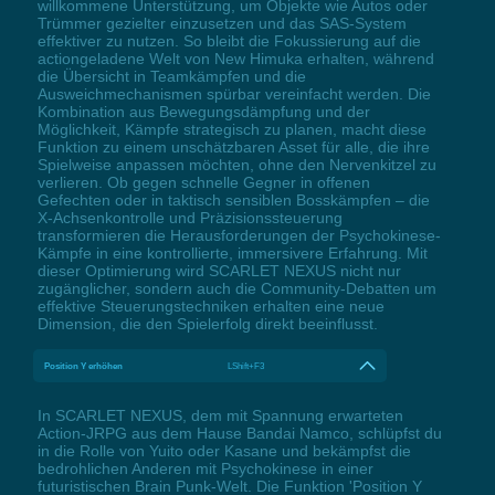
willkommene Unterstützung, um Objekte wie Autos oder
Trümmer gezielter einzusetzen und das SAS-System
effektiver zu nutzen. So bleibt die Fokussierung auf die
actiongeladene Welt von New Himuka erhalten, während
die Übersicht in Teamkämpfen und die
Ausweichmechanismen spürbar vereinfacht werden. Die
Kombination aus Bewegungsdämpfung und der
Möglichkeit, Kämpfe strategisch zu planen, macht diese
Funktion zu einem unschätzbaren Asset für alle, die ihre
Spielweise anpassen möchten, ohne den Nervenkitzel zu
verlieren. Ob gegen schnelle Gegner in offenen
Gefechten oder in taktisch sensiblen Bosskämpfen – die
X-Achsenkontrolle und Präzisionssteuerung
transformieren die Herausforderungen der Psychokinese-
Kämpfe in eine kontrollierte, immersivere Erfahrung. Mit
dieser Optimierung wird SCARLET NEXUS nicht nur
zugänglicher, sondern auch die Community-Debatten um
effektive Steuerungstechniken erhalten eine neue
Dimension, die den Spielerfolg direkt beeinflusst.
Position Y erhöhen
LShift+F3
In SCARLET NEXUS, dem mit Spannung erwarteten
Action-JRPG aus dem Hause Bandai Namco, schlüpfst du
in die Rolle von Yuito oder Kasane und bekämpfst die
bedrohlichen Anderen mit Psychokinese in einer
futuristischen Brain Punk-Welt. Die Funktion 'Position Y