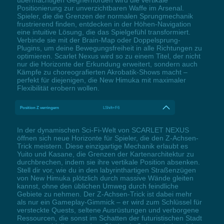
übermächtigen Gegnerhorden wird die vertikale
Positionierung zur unverzichtbaren Waffe im Arsenal.
Spieler, die die Grenzen der normalen Sprungmechanik
frustrierend finden, entdecken in der Höhen-Navigation
eine intuitive Lösung, die das Spielgefühl transformiert.
Verbinde sie mit der Brain-Map oder Doppelsprung-
Plugins, um deine Bewegungsfreiheit in alle Richtungen zu
optimieren. Scarlet Nexus wird so zu einem Titel, der nicht
nur die Horizonte der Erkundung erweitert, sondern auch
Kämpfe zu choreografierten Akrobatik-Shows macht –
perfekt für diejenigen, die New Himuka mit maximaler
Flexibilität erobern wollen.
Position Z verringern
LShift+F6
In der dynamischen Sci-Fi-Welt von SCARLET NEXUS
öffnen sich neue Horizonte für Spieler, die den Z-Achsen-
Trick meistern. Diese einzigartige Mechanik erlaubt es
Yuito und Kasane, die Grenzen der Kartenarchitektur zu
durchbrechen, indem sie ihre vertikale Position absenken.
Stell dir vor, wie du in den labyrinthartigen Straßenzügen
von New Himuka plötzlich durch massive Wände gleiten
kannst, ohne den üblichen Umweg durch feindliche
Gebiete zu nehmen. Der Z-Achsen-Trick ist dabei mehr
als nur ein Gameplay-Gimmick – er wird zum Schlüssel für
versteckte Quests, seltene Ausrüstungen und verborgene
Ressourcen, die sonst im Schatten der futuristischen Stadt