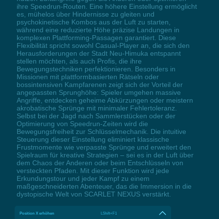
ihre Speedrun-Routen. Eine höhere Einstellung ermöglicht
es, mühelos über Hindernisse zu gleiten und
psychokinetische Kombos aus der Luft zu starten,
während eine reduzierte Höhe präzise Landungen in
komplexen Plattforming-Passagen garantiert. Diese
Flexibilität spricht sowohl Casual-Player an, die sich den
Herausforderungen der Stadt Neu-Himuka entspannt
stellen möchten, als auch Profis, die ihre
Bewegungstechniken perfektionieren. Besonders in
Missionen mit plattformbasierten Rätseln oder
bossintensiven Kampfarenen zeigt sich der Vorteil der
angepassten Sprunghöhe: Spieler umgehen massive
Angriffe, entdecken geheime Abkürzungen oder meistern
akrobatische Sprünge mit minimaler Fehlertoleranz.
Selbst bei der Jagd nach Sammlerstücken oder der
Optimierung von Speedrun-Zeiten wird die
Bewegungsfreiheit zur Schlüsselmechanik. Die intuitive
Steuerung dieser Einstellung eliminiert klassische
Frustmomente wie verpasste Sprünge und erweitert den
Spielraum für kreative Strategien – sei es in der Luft über
dem Chaos der Anderen oder beim Entschlüsseln von
versteckten Pfaden. Mit dieser Funktion wird jede
Erkundungstour und jeder Kampf zu einem
maßgeschneiderten Abenteuer, das die Immersion in die
dystopische Welt von SCARLET NEXUS verstärkt.
Position X erhöhen
LShift+F1