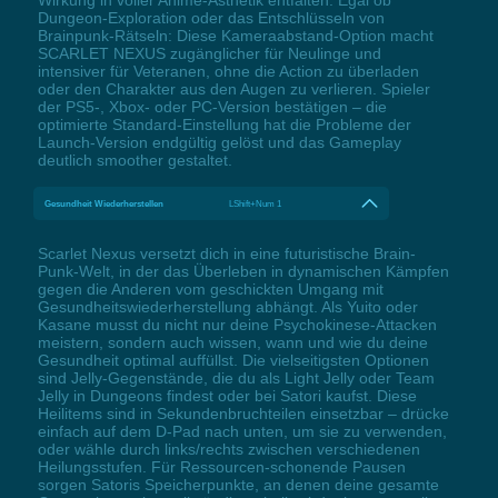
Wirkung in voller Anime-Ästhetik entfalten. Egal ob
Dungeon-Exploration oder das Entschlüsseln von
Brainpunk-Rätseln: Diese Kameraabstand-Option macht
SCARLET NEXUS zugänglicher für Neulinge und
intensiver für Veteranen, ohne die Action zu überladen
oder den Charakter aus den Augen zu verlieren. Spieler
der PS5-, Xbox- oder PC-Version bestätigen – die
optimierte Standard-Einstellung hat die Probleme der
Launch-Version endgültig gelöst und das Gameplay
deutlich smoother gestaltet.
Gesundheit Wiederherstellen
LShift+Num 1
Scarlet Nexus versetzt dich in eine futuristische Brain-
Punk-Welt, in der das Überleben in dynamischen Kämpfen
gegen die Anderen vom geschickten Umgang mit
Gesundheitswiederherstellung abhängt. Als Yuito oder
Kasane musst du nicht nur deine Psychokinese-Attacken
meistern, sondern auch wissen, wann und wie du deine
Gesundheit optimal auffüllst. Die vielseitigsten Optionen
sind Jelly-Gegenstände, die du als Light Jelly oder Team
Jelly in Dungeons findest oder bei Satori kaufst. Diese
Heilitems sind in Sekundenbruchteilen einsetzbar – drücke
einfach auf dem D-Pad nach unten, um sie zu verwenden,
oder wähle durch links/rechts zwischen verschiedenen
Heilungsstufen. Für Ressourcen-schonende Pausen
sorgen Satoris Speicherpunkte, an denen deine gesamte