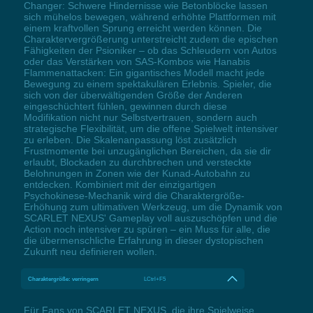
Changer: Schwere Hindernisse wie Betonblöcke lassen
sich mühelos bewegen, während erhöhte Plattformen mit
einem kraftvollen Sprung erreicht werden können. Die
Charaktervergrößerung unterstreicht zudem die epischen
Fähigkeiten der Psioniker – ob das Schleudern von Autos
oder das Verstärken von SAS-Kombos wie Hanabis
Flammenattacken: Ein gigantisches Modell macht jede
Bewegung zu einem spektakulären Erlebnis. Spieler, die
sich von der überwältigenden Größe der Anderen
eingeschüchtert fühlen, gewinnen durch diese
Modifikation nicht nur Selbstvertrauen, sondern auch
strategische Flexibilität, um die offene Spielwelt intensiver
zu erleben. Die Skalenanpassung löst zusätzlich
Frustmomente bei unzugänglichen Bereichen, da sie dir
erlaubt, Blockaden zu durchbrechen und versteckte
Belohnungen in Zonen wie der Kunad-Autobahn zu
entdecken. Kombiniert mit der einzigartigen
Psychokinese-Mechanik wird die Charaktergröße-
Erhöhung zum ultimativen Werkzeug, um die Dynamik von
SCARLET NEXUS' Gameplay voll auszuschöpfen und die
Action noch intensiver zu spüren – ein Muss für alle, die
die übermenschliche Erfahrung in dieser dystopischen
Zukunft neu definieren wollen.
Charaktergröße: verringern
LCtrl+F5
Für Fans von SCARLET NEXUS, die ihre Spielweise