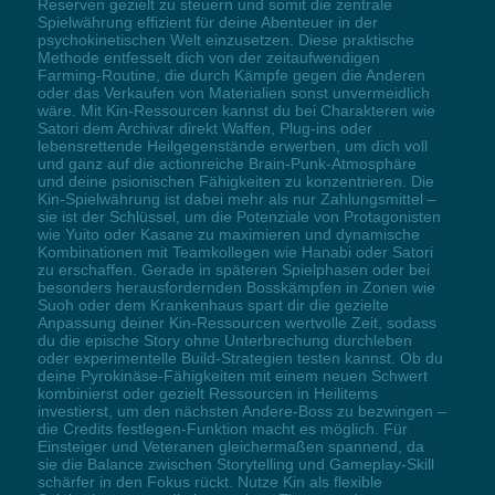
Reserven gezielt zu steuern und somit die zentrale
Spielwährung effizient für deine Abenteuer in der
psychokinetischen Welt einzusetzen. Diese praktische
Methode entfesselt dich von der zeitaufwendigen
Farming-Routine, die durch Kämpfe gegen die Anderen
oder das Verkaufen von Materialien sonst unvermeidlich
wäre. Mit Kin-Ressourcen kannst du bei Charakteren wie
Satori dem Archivar direkt Waffen, Plug-ins oder
lebensrettende Heilgegenstände erwerben, um dich voll
und ganz auf die actionreiche Brain-Punk-Atmosphäre
und deine psionischen Fähigkeiten zu konzentrieren. Die
Kin-Spielwährung ist dabei mehr als nur Zahlungsmittel –
sie ist der Schlüssel, um die Potenziale von Protagonisten
wie Yuito oder Kasane zu maximieren und dynamische
Kombinationen mit Teamkollegen wie Hanabi oder Satori
zu erschaffen. Gerade in späteren Spielphasen oder bei
besonders herausfordernden Bosskämpfen in Zonen wie
Suoh oder dem Krankenhaus spart dir die gezielte
Anpassung deiner Kin-Ressourcen wertvolle Zeit, sodass
du die epische Story ohne Unterbrechung durchleben
oder experimentelle Build-Strategien testen kannst. Ob du
deine Pyrokinäse-Fähigkeiten mit einem neuen Schwert
kombinierst oder gezielt Ressourcen in Heilitems
investierst, um den nächsten Andere-Boss zu bezwingen –
die Credits festlegen-Funktion macht es möglich. Für
Einsteiger und Veteranen gleichermaßen spannend, da
sie die Balance zwischen Storytelling und Gameplay-Skill
schärfer in den Fokus rückt. Nutze Kin als flexible