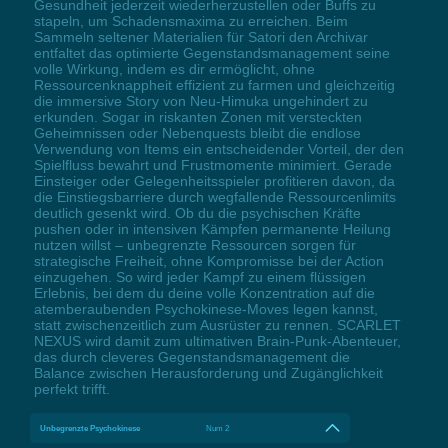
Gesundheit jederzeit wiederherzustellen oder Buffs zu
stapeln, um Schadensmaxima zu erreichen. Beim
Sammeln seltener Materialien für Satori den Archivar
entfaltet das optimierte Gegenstandsmanagement seine
volle Wirkung, indem es dir ermöglicht, ohne
Ressourcenknappheit effizient zu farmen und gleichzeitig
die immersive Story von Neu-Himuka ungehindert zu
erkunden. Sogar in riskanten Zonen mit versteckten
Geheimnissen oder Nebenquests bleibt die endlose
Verwendung von Items ein entscheidender Vorteil, der den
Spielfluss bewahrt und Frustmomente minimiert. Gerade
Einsteiger oder Gelegenheitsspieler profitieren davon, da
die Einstiegsbarriere durch wegfallende Ressourcenlimits
deutlich gesenkt wird. Ob du die psychischen Kräfte
pushen oder in intensiven Kämpfen permanente Heilung
nutzen willst – unbegrenzte Ressourcen sorgen für
strategische Freiheit, ohne Kompromisse bei der Action
einzugehen. So wird jeder Kampf zu einem flüssigen
Erlebnis, bei dem du deine volle Konzentration auf die
atemberaubenden Psychokinese-Moves legen kannst,
statt zwischenzeitlich zum Ausrüster zu rennen. SCARLET
NEXUS wird damit zum ultimativen Brain-Punk-Abenteuer,
das durch cleveres Gegenstandsmanagement die
Balance zwischen Herausforderung und Zugänglichkeit
perfekt trifft.
Unbegrenzte Psychokinese
Num 2