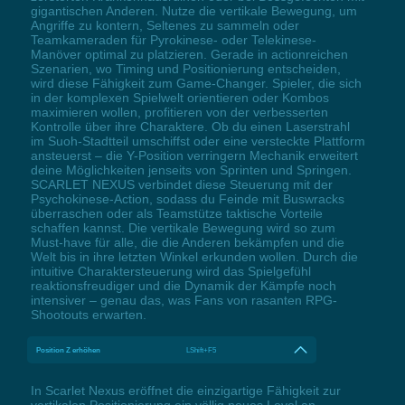
gigantischen Anderen. Nutze die vertikale Bewegung, um
Angriffe zu kontern, Seltenes zu sammeln oder
Teamkameraden für Pyrokinese- oder Telekinese-
Manöver optimal zu platzieren. Gerade in actionreichen
Szenarien, wo Timing und Positionierung entscheiden,
wird diese Fähigkeit zum Game-Changer. Spieler, die sich
in der komplexen Spielwelt orientieren oder Kombos
maximieren wollen, profitieren von der verbesserten
Kontrolle über ihre Charaktere. Ob du einen Laserstrahl
im Suoh-Stadtteil umschiffst oder eine versteckte Plattform
ansteuerst – die Y-Position verringern Mechanik erweitert
deine Möglichkeiten jenseits von Sprinten und Springen.
SCARLET NEXUS verbindet diese Steuerung mit der
Psychokinese-Action, sodass du Feinde mit Buswracks
überraschen oder als Teamstütze taktische Vorteile
schaffen kannst. Die vertikale Bewegung wird so zum
Must-have für alle, die die Anderen bekämpfen und die
Welt bis in ihre letzten Winkel erkunden wollen. Durch die
intuitive Charaktersteuerung wird das Spielgefühl
reaktionsfreudiger und die Dynamik der Kämpfe noch
intensiver – genau das, was Fans von rasanten RPG-
Shootouts erwarten.
Position Z erhöhen
LShift+F5
In Scarlet Nexus eröffnet die einzigartige Fähigkeit zur