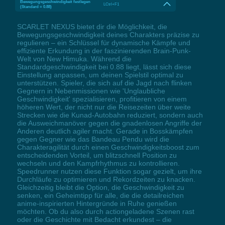
Bewegungsgeschwindigkeit festlegen
LCtrl+F1
(Standard = 0.88)
SCARLET NEXUS bietet dir die Möglichkeit, die
Bewegungsgeschwindigkeit deines Charakters präzise zu
regulieren – ein Schlüssel für dynamische Kämpfe und
effiziente Erkundung in der faszinierenden Brain-Punk-
Welt von New Himuka. Während die
Standardgeschwindigkeit bei 0.88 liegt, lässt sich diese
Einstellung anpassen, um deinen Spielstil optimal zu
unterstützen. Spieler, die sich auf die Jagd nach flinken
Gegnern in Nebenmissionen wie 'Unglaubliche
Geschwindigkeit' spezialisieren, profitieren von einem
höheren Wert, der nicht nur die Reisezeiten über weite
Strecken wie die Kunad-Autobahn reduziert, sondern auch
die Ausweichmanöver gegen die gnadenlosen Angriffe der
Anderen deutlich agiler macht. Gerade in Bosskämpfen
gegen Gegner wie das Bandeau Pendu wird die
Charakteragilität durch einen Geschwindigkeitsboost zum
entscheidenden Vorteil, um blitzschnell Position zu
wechseln und den Kampfrhythmus zu kontrollieren.
Speedrunner nutzen diese Funktion sogar gezielt, um ihre
Durchläufe zu optimieren und Rekordzeiten zu knacken.
Gleichzeitig bleibt die Option, die Geschwindigkeit zu
senken, ein Geheimtipp für alle, die die detailreichen
anime-inspirierten Hintergründe in Ruhe genießen
möchten. Ob du also durch actiongeladene Szenen rast
oder die Geschichte mit Bedacht erkundest – die