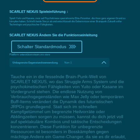
SCARLET NEXUS Spieleinführung：
Spielt Yuito und Kasane, zwei auf Psychokinese spezialisierte Elite-Psioniker, die ihren ganz eigenen Grund zu
kämpfen haben. Schließt beide Storys ab und entschlüsselt die Geheimnisse einer Brainpunk-Zukunft voller
Technologie und psychischer Fähigkeiten.
SCARLET NEXUS Ändern Sie die Funktionseinleitung
Schalter Standardmodus
Plattform unterstützen:
steam,ms-store
Unbegrenzte Gegenstandsverwendung
Num 1
Tauche ein in die fesselnde Brain-Punk-Welt von
SCARLET NEXUS, wo das Struggle Arms System und die
psychokinetischen Fähigkeiten von Yuito oder Kasane im
Vordergrund stehen. Die endlose Nutzung von
Verbrauchsgegenständen wie Max Jelly oder temporären
Buff-Items verändert die Dynamik des futuristischen
JRPGs grundlegend. Statt sich im schnellen
Kampfgetümmel um begrenzte Heilvorräte oder
Abklingzeiten sorgen zu müssen, kannst du dich jetzt voll
auf spektakuläre Kombos und taktische Entscheidungen
konzentrieren. Diese Funktion für unbegrenzte
Ressourcen ist besonders in Bosskämpfen gegen
mächtige Andere ein Game-Changer, da sie es dir erlaubt,