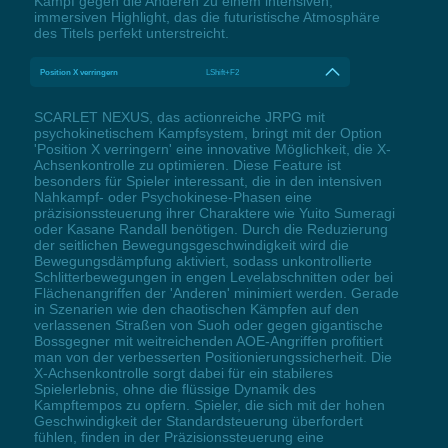
Kampf gegen die Anderen zu einem intensiven,
immersiven Highlight, das die futuristische Atmosphäre
des Titels perfekt unterstreicht.
Position X verringern
LShift+F2
SCARLET NEXUS, das actionreiche JRPG mit
psychokinetischem Kampfsystem, bringt mit der Option
'Position X verringern' eine innovative Möglichkeit, die X-
Achsenkontrolle zu optimieren. Diese Feature ist
besonders für Spieler interessant, die in den intensiven
Nahkampf- oder Psychokinese-Phasen eine
präzisionssteuerung ihrer Charaktere wie Yuito Sumeragi
oder Kasane Randall benötigen. Durch die Reduzierung
der seitlichen Bewegungsgeschwindigkeit wird die
Bewegungsdämpfung aktiviert, sodass unkontrollierte
Schlitterbewegungen in engen Levelabschnitten oder bei
Flächenangriffen der 'Anderen' minimiert werden. Gerade
in Szenarien wie den chaotischen Kämpfen auf den
verlassenen Straßen von Suoh oder gegen gigantische
Bossgegner mit weitreichenden AOE-Angriffen profitiert
man von der verbesserten Positionierungssicherheit. Die
X-Achsenkontrolle sorgt dabei für ein stabileres
Spielerlebnis, ohne die flüssige Dynamik des
Kampftempos zu opfern. Spieler, die sich mit der hohen
Geschwindigkeit der Standardsteuerung überfordert
fühlen, finden in der Präzisionssteuerung eine