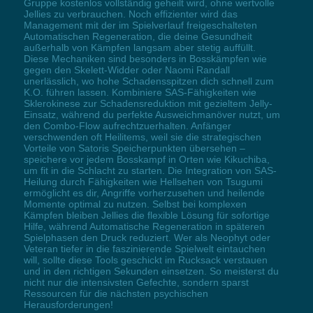
Gruppe kostenlos vollständig geheilt wird, ohne wertvolle
Jellies zu verbrauchen. Noch effizienter wird das
Management mit der im Spielverlauf freigeschalteten
Automatischen Regeneration, die deine Gesundheit
außerhalb von Kämpfen langsam aber stetig auffüllt.
Diese Mechaniken sind besonders in Bosskämpfen wie
gegen den Skelett-Widder oder Naomi Randall
unerlässlich, wo hohe Schadensspitzen dich schnell zum
K.O. führen lassen. Kombiniere SAS-Fähigkeiten wie
Sklerokinese zur Schadensreduktion mit gezieltem Jelly-
Einsatz, während du perfekte Ausweichmanöver nutzt, um
den Combo-Flow aufrechtzuerhalten. Anfänger
verschwenden oft Heilitems, weil sie die strategischen
Vorteile von Satoris Speicherpunkten übersehen –
speichere vor jedem Bosskampf in Orten wie Kikuchiba,
um fit in die Schlacht zu starten. Die Integration von SAS-
Heilung durch Fähigkeiten wie Hellsehen von Tsugumi
ermöglicht es dir, Angriffe vorherzusehen und heilende
Momente optimal zu nutzen. Selbst bei komplexen
Kämpfen bleiben Jellies die flexible Lösung für sofortige
Hilfe, während Automatische Regeneration in späteren
Spielphasen den Druck reduziert. Wer als Neophyt oder
Veteran tiefer in die faszinierende Spielwelt eintauchen
will, sollte diese Tools geschickt im Rucksack verstauen
und in den richtigen Sekunden einsetzen. So meisterst du
nicht nur die intensivsten Gefechte, sondern sparst
Ressourcen für die nächsten psychischen
Herausforderungen!