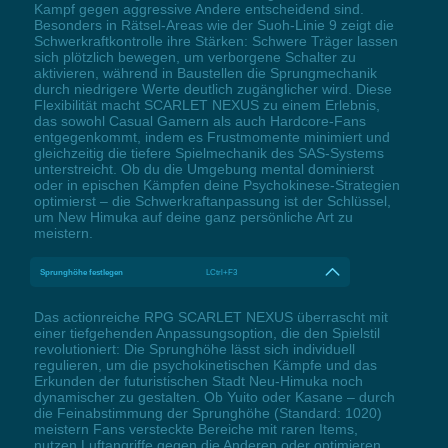
Kampf gegen aggressive Andere entscheidend sind.
Besonders in Rätsel-Areas wie der Suoh-Linie 9 zeigt die
Schwerkraftkontrolle ihre Stärken: Schwere Träger lassen
sich plötzlich bewegen, um verborgene Schalter zu
aktivieren, während in Baustellen die Sprungmechanik
durch niedrigere Werte deutlich zugänglicher wird. Diese
Flexibilität macht SCARLET NEXUS zu einem Erlebnis,
das sowohl Casual Gamern als auch Hardcore-Fans
entgegenkommt, indem es Frustmomente minimiert und
gleichzeitig die tiefere Spielmechanik des SAS-Systems
unterstreicht. Ob du die Umgebung mental dominierst
oder in epischen Kämpfen deine Psychokinese-Strategien
optimierst – die Schwerkraftanpassung ist der Schlüssel,
um New Himuka auf deine ganz persönliche Art zu
meistern.
Sprunghöhe festlegen
LCtrl+F3
Das actionreiche RPG SCARLET NEXUS überrascht mit
einer tiefgehenden Anpassungsoption, die den Spielstil
revolutioniert: Die Sprunghöhe lässt sich individuell
regulieren, um die psychokinetischen Kämpfe und das
Erkunden der futuristischen Stadt Neu-Himuka noch
dynamischer zu gestalten. Ob Yuito oder Kasane – durch
die Feinabstimmung der Sprunghöhe (Standard: 1020)
meistern Fans versteckte Bereiche mit raren Items,
nutzen Luftangriffe gegen die Anderen oder optimieren