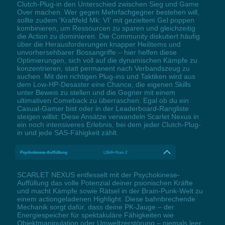
Clutch-Plug-in den Unterschied zwischen Sieg und Game
Over machen. Wer gegen Mehrfachgegner bestehen will,
sollte zudem 'Kraftfeld Mk: VI' mit gezieltem Gel poppen
kombinieren, um Ressourcen zu sparen und gleichzeitig
die Action zu dominieren. Die Community diskutiert häufig
über die Herausforderungen knapper Heilitems und
unvorhersehbarer Bossangriffe – hier helfen diese
Optimierungen, sich voll auf die dynamischen Kämpfe zu
konzentrieren, statt permanent nach Verbandszeug zu
suchen. Mit den richtigen Plug-ins und Taktiken wird aus
dem Low-HP-Desaster eine Chance, die eigenen Skills
unter Beweis zu stellen und die Gegner mit einem
ultimativen Comeback zu überraschen. Egal ob du ein
Casual-Gamer bist oder in der Leaderboard-Rangliste
steigen willst: Diese Ansätze verwandeln Scarlet Nexus in
ein noch intensiveres Erlebnis, bei dem jeder Clutch-Plug-
in und jede SAS-Fähigkeit zählt.
Psychokinese-Auffüllung
LShift+Num 2
SCARLET NEXUS entfesselt mit der Psychokinese-
Auffüllung das volle Potenzial deiner psionischen Kräfte
und macht Kämpfe sowie Rätsel in der Brain-Punk-Welt zu
einem actiongeladenen Highlight. Diese bahnbrechende
Mechanik sorgt dafür, dass deine PK-Jauge – der
Energiespeicher für spektakuläre Fähigkeiten wie
Objektmanipulation oder Umweltzerstörung – niemals leer