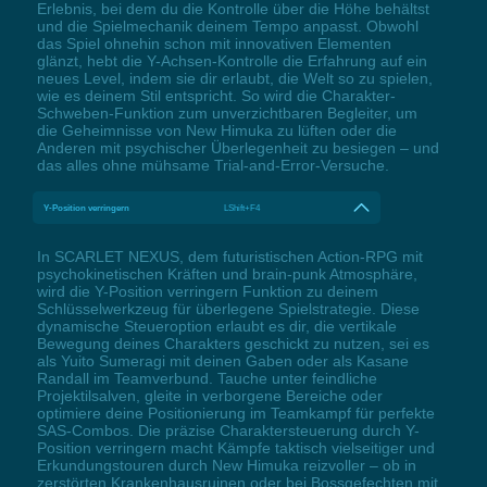
Erlebnis, bei dem du die Kontrolle über die Höhe behältst
und die Spielmechanik deinem Tempo anpasst. Obwohl
das Spiel ohnehin schon mit innovativen Elementen
glänzt, hebt die Y-Achsen-Kontrolle die Erfahrung auf ein
neues Level, indem sie dir erlaubt, die Welt so zu spielen,
wie es deinem Stil entspricht. So wird die Charakter-
Schweben-Funktion zum unverzichtbaren Begleiter, um
die Geheimnisse von New Himuka zu lüften oder die
Anderen mit psychischer Überlegenheit zu besiegen – und
das alles ohne mühsame Trial-and-Error-Versuche.
Y-Position verringern
LShift+F4
In SCARLET NEXUS, dem futuristischen Action-RPG mit
psychokinetischen Kräften und brain-punk Atmosphäre,
wird die Y-Position verringern Funktion zu deinem
Schlüsselwerkzeug für überlegene Spielstrategie. Diese
dynamische Steueroption erlaubt es dir, die vertikale
Bewegung deines Charakters geschickt zu nutzen, sei es
als Yuito Sumeragi mit deinen Gaben oder als Kasane
Randall im Teamverbund. Tauche unter feindliche
Projektilsalven, gleite in verborgene Bereiche oder
optimiere deine Positionierung im Teamkampf für perfekte
SAS-Combos. Die präzise Charaktersteuerung durch Y-
Position verringern macht Kämpfe taktisch vielseitiger und
Erkundungstouren durch New Himuka reizvoller – ob in
zerstörten Krankenhausruinen oder bei Bossgefechten mit