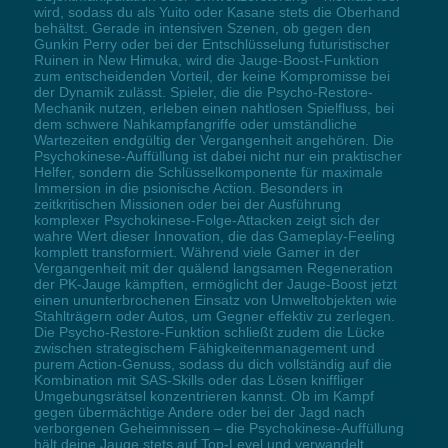
wird, sodass du als Yuito oder Kasane stets die Oberhand
behältst. Gerade in intensiven Szenen, ob gegen den
Gunkin Perry oder bei der Entschlüsselung futuristischer
Ruinen in New Himuka, wird die Jauge-Boost-Funktion
zum entscheidenden Vorteil, der keine Kompromisse bei
der Dynamik zulässt. Spieler, die die Psycho-Restore-
Mechanik nutzen, erleben einen nahtlosen Spielfluss, bei
dem schwere Nahkampfangriffe oder umständliche
Wartezeiten endgültig der Vergangenheit angehören. Die
Psychokinese-Auffüllung ist dabei nicht nur ein praktischer
Helfer, sondern die Schlüsselkomponente für maximale
Immersion in die psionische Action. Besonders in
zeitkritischen Missionen oder bei der Ausführung
komplexer Psychokinese-Folge-Attacken zeigt sich der
wahre Wert dieser Innovation, die das Gameplay-Feeling
komplett transformiert. Während viele Gamer in der
Vergangenheit mit der quälend langsamen Regeneration
der PK-Jauge kämpften, ermöglicht der Jauge-Boost jetzt
einen ununterbrochenen Einsatz von Umweltobjekten wie
Stahlträgern oder Autos, um Gegner effektiv zu zerlegen.
Die Psycho-Restore-Funktion schließt zudem die Lücke
zwischen strategischem Fähigkeitenmanagement und
purem Action-Genuss, sodass du dich vollständig auf die
Kombination mit SAS-Skills oder das Lösen kniffliger
Umgebungsrätsel konzentrieren kannst. Ob im Kampf
gegen übermächtige Andere oder bei der Jagd nach
verborgenen Geheimnissen – die Psychokinese-Auffüllung
hält deine Jauge stets auf Top-Level und verwandelt