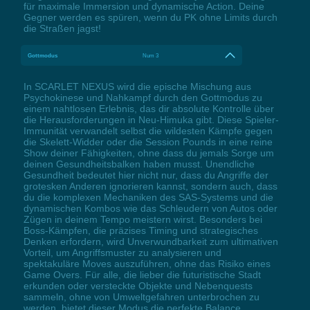
für maximale Immersion und dynamische Action. Deine
Gegner werden es spüren, wenn du PK ohne Limits durch
die Straßen jagst!
Gottmodus
Num 3
In SCARLET NEXUS wird die epische Mischung aus
Psychokinese und Nahkampf durch den Gottmodus zu
einem nahtlosen Erlebnis, das dir absolute Kontrolle über
die Herausforderungen in Neu-Himuka gibt. Diese Spieler-
Immunität verwandelt selbst die wildesten Kämpfe gegen
die Skelett-Widder oder die Session Pounds in eine reine
Show deiner Fähigkeiten, ohne dass du jemals Sorge um
deinen Gesundheitsbalken haben musst. Unendliche
Gesundheit bedeutet hier nicht nur, dass du Angriffe der
grotesken Anderen ignorieren kannst, sondern auch, dass
du die komplexen Mechaniken des SAS-Systems und die
dynamischen Kombos wie das Schleudern von Autos oder
Zügen in deinem Tempo meistern wirst. Besonders bei
Boss-Kämpfen, die präzises Timing und strategisches
Denken erfordern, wird Unverwundbarkeit zum ultimativen
Vorteil, um Angriffsmuster zu analysieren und
spektakuläre Moves auszuführen, ohne das Risiko eines
Game Overs. Für alle, die lieber die futuristische Stadt
erkunden oder versteckte Objekte und Nebenquests
sammeln, ohne von Umweltgefahren unterbrochen zu
werden, bietet dieser Modus die perfekte Balance