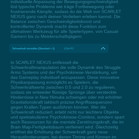
individuelle Anpassung der Bewegungsgeschwindigkeit
löst typische Probleme wie träge Fortbewegung oder
frustrierende Kämpfe, sodass du die Welt von SCARLET
NEXUS ganz nach deinen Vorlieben erleben kannst. Die
Balance zwischen Geschwindigkeitsboost und
kontrollierter Dynamik macht diese Funktion zum
ultimativen Werkzeug für alle Spielertypen, von Casual-
Gamern bis zu Meisterschaftsjägern.
Schwerkraft einstellen (Standard = 1)
LCtrl+F2
In SCARLET NEXUS entfesselt die
Schwerkraftmanipulation die volle Dynamik des Struggle
Arms Systems und der Psychokinese-Verstärkung, um
das Gameplay individuell anzupassen. Diese innovative
Physikanpassung ermöglicht es Spielern, die
Schwerkraftwerte zwischen 0.5 und 2.0 zu regulieren,
sodass sie entweder flüssige Sprünge über versteckte
Hindernisse in New Himuka schwingen oder mit erhöhter
Gravitationskraft taktisch präzise Angriffssequenzen
gegen Krallen-Typen ausführen können. Wer die
Schwerkraft reduziert, erlebt nicht nur leichtere Objekte
und spektakulärere Psychokinese-Combos, sondern spart
auch Ressourcen für die mentale Zerstörungskraft, die im
Brain Map-Fertigkeitsbaum verfeinert wird. Gleichzeitig
eröffnet die Erhöhung der Schwerkraft ganz neue
Herausforderungen, bei denen Timing und Können im