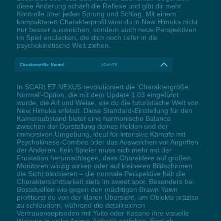
diese Änderung schärft die Reflexe und gibt dir mehr
Kontrolle über jeden Sprung und Schlag. Mit einem
kompakteren Charakterprofil wirst du in New Himuka nicht
nur besser ausweichen, sondern auch neue Perspektiven
im Spiel entdecken, die dich noch tiefer in die
psychokinetische Welt ziehen.
Charaktergröße: Normal
LCtrl+F6
In SCARLET NEXUS revolutioniert die 'Charaktergröße:
Normal'-Option, die mit dem Update 1.03 eingeführt
wurde, die Art und Weise, wie du die futuristische Welt von
New Himuka erlebst. Diese Standard-Einstellung für den
Kameraabstand bietet eine harmonische Balance
zwischen der Darstellung deines Helden und der
immersiven Umgebung, ideal für intensive Kämpfe mit
Psychokinese-Combos oder das Ausweichen vor Angriffen
der Anderen. Kein Spieler muss sich mehr mit der
Frustation herumschlagen, dass Charaktere auf großen
Monitoren winzig wirken oder auf kleineren Bildschirmen
die Sicht blockieren – die normale Perspektive hält die
Charaktersichtbarkeit stets im sweet spot. Besonders bei
Bossduellen wie gegen den mächtigen Brawn Yawn
profitierst du von der klaren Übersicht, um Objekte präzise
zu schleudern, während die detailreichen
Vertrauensepisoden mit Yuito oder Kasane ihre visuelle