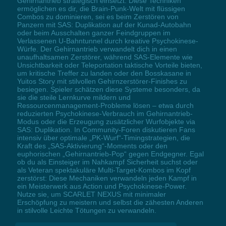
Gehirnantrieb strategisch einsetzt. Diese Techniken
ermöglichen es dir, die Brain-Punk-Welt mit flüssigen
Combos zu dominieren, sei es beim Zerstören von
Panzern mit SAS: Duplikation auf der Kunad-Autobahn
oder beim Ausschalten ganzer Feindgruppen im
Verlassenen U-Bahntunnel durch kreative Psychokinese-
Würfe. Der Gehirnantrieb verwandelt dich in einen
unaufhaltsamen Zerstörer, während SAS-Elemente wie
Unsichtbarkeit oder Teleportation taktische Vorteile bieten,
um kritische Treffer zu landen oder den Bosskasane in
Yuitos Story mit stilvollen Gehirnzerstörer-Finishes zu
besiegen. Spieler schätzen diese Systeme besonders, da
sie die steile Lernkurve mildern und
Ressourcenmanagement-Probleme lösen – etwa durch
reduzierten Psychokinese-Verbrauch im Gehirnantrieb-
Modus oder die Erzeugung zusätzlicher Wurfobjekte via
SAS: Duplikation. In Community-Foren diskutieren Fans
intensiv über optimale „PK-Wurf“-Timingstrategien, die
Kraft des „SAS-Aktivierung“-Moments oder den
euphorischen „Gehirnantrieb-Pop“ gegen Endgegner. Egal
ob du als Einsteiger im Nahkampf Sicherheit suchst oder
als Veteran spektakuläre Multi-Target-Kombos im Kopf
zerstörst: Diese Mechaniken verwandeln jeden Kampf in
ein Meisterwerk aus Action und Psychokinese-Power.
Nutze sie, um SCARLET NEXUS mit minimaler
Erschöpfung zu meistern und selbst die zähesten Anderen
in stilvolle Leichte Tötungen zu verwandeln.