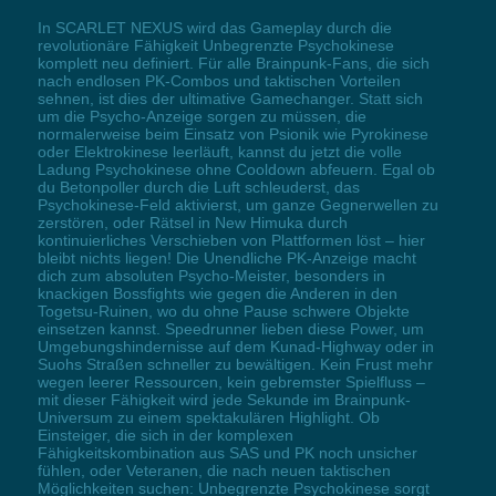
In SCARLET NEXUS wird das Gameplay durch die
revolutionäre Fähigkeit Unbegrenzte Psychokinese
komplett neu definiert. Für alle Brainpunk-Fans, die sich
nach endlosen PK-Combos und taktischen Vorteilen
sehnen, ist dies der ultimative Gamechanger. Statt sich
um die Psycho-Anzeige sorgen zu müssen, die
normalerweise beim Einsatz von Psionik wie Pyrokinese
oder Elektrokinese leerläuft, kannst du jetzt die volle
Ladung Psychokinese ohne Cooldown abfeuern. Egal ob
du Betonpoller durch die Luft schleuderst, das
Psychokinese-Feld aktivierst, um ganze Gegnerwellen zu
zerstören, oder Rätsel in New Himuka durch
kontinuierliches Verschieben von Plattformen löst – hier
bleibt nichts liegen! Die Unendliche PK-Anzeige macht
dich zum absoluten Psycho-Meister, besonders in
knackigen Bossfights wie gegen die Anderen in den
Togetsu-Ruinen, wo du ohne Pause schwere Objekte
einsetzen kannst. Speedrunner lieben diese Power, um
Umgebungshindernisse auf dem Kunad-Highway oder in
Suohs Straßen schneller zu bewältigen. Kein Frust mehr
wegen leerer Ressourcen, kein gebremster Spielfluss –
mit dieser Fähigkeit wird jede Sekunde im Brainpunk-
Universum zu einem spektakulären Highlight. Ob
Einsteiger, die sich in der komplexen
Fähigkeitskombination aus SAS und PK noch unsicher
fühlen, oder Veteranen, die nach neuen taktischen
Möglichkeiten suchen: Unbegrenzte Psychokinese sorgt