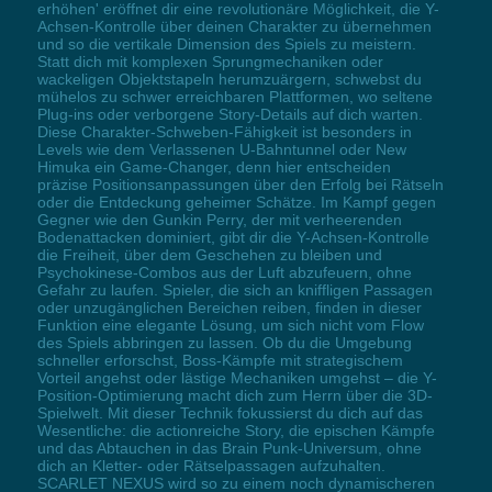
erhöhen' eröffnet dir eine revolutionäre Möglichkeit, die Y-
Achsen-Kontrolle über deinen Charakter zu übernehmen
und so die vertikale Dimension des Spiels zu meistern.
Statt dich mit komplexen Sprungmechaniken oder
wackeligen Objektstapeln herumzuärgern, schwebst du
mühelos zu schwer erreichbaren Plattformen, wo seltene
Plug-ins oder verborgene Story-Details auf dich warten.
Diese Charakter-Schweben-Fähigkeit ist besonders in
Levels wie dem Verlassenen U-Bahntunnel oder New
Himuka ein Game-Changer, denn hier entscheiden
präzise Positionsanpassungen über den Erfolg bei Rätseln
oder die Entdeckung geheimer Schätze. Im Kampf gegen
Gegner wie den Gunkin Perry, der mit verheerenden
Bodenattacken dominiert, gibt dir die Y-Achsen-Kontrolle
die Freiheit, über dem Geschehen zu bleiben und
Psychokinese-Combos aus der Luft abzufeuern, ohne
Gefahr zu laufen. Spieler, die sich an kniffligen Passagen
oder unzugänglichen Bereichen reiben, finden in dieser
Funktion eine elegante Lösung, um sich nicht vom Flow
des Spiels abbringen zu lassen. Ob du die Umgebung
schneller erforschst, Boss-Kämpfe mit strategischem
Vorteil angehst oder lästige Mechaniken umgehst – die Y-
Position-Optimierung macht dich zum Herrn über die 3D-
Spielwelt. Mit dieser Technik fokussierst du dich auf das
Wesentliche: die actionreiche Story, die epischen Kämpfe
und das Abtauchen in das Brain Punk-Universum, ohne
dich an Kletter- oder Rätselpassagen aufzuhalten.
SCARLET NEXUS wird so zu einem noch dynamischeren