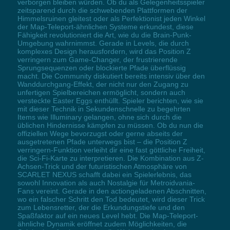
verborgen bleiben würden. Ob du als Gelegenheitsspieler
zeitsparend durch die schwebenden Plattformen der
Himmelsruinen gleitest oder als Perfektionist jeden Winkel
der Map-Teleport-ähnlichen Systeme erkundest, diese
Fähigkeit revolutioniert die Art, wie du die Brain-Punk-
Umgebung wahrnimmst. Gerade in Levels, die durch
komplexes Design herausfordern, wird das Position Z
verringern zum Game-Changer, der frustrierende
Sprungsequenzen oder blockierte Pfade überflüssig
macht. Die Community diskutiert bereits intensiv über den
Wanddurchgang-Effekt, der nicht nur den Zugang zu
unfertigen Spielbereichen ermöglicht, sondern auch
versteckte Easter Eggs enthüllt. Spieler berichten, wie sie
mit dieser Technik in Sekundenschnelle zu begehrten
Items wie Illuminary gelangen, ohne sich durch die
üblichen Hindernisse kämpfen zu müssen. Ob du nun die
offiziellen Wege bevorzugst oder gerne abseits der
ausgetretenen Pfade unterwegs bist – die Position Z
verringern-Funktion verleiht dir eine fast göttliche Freiheit,
die Sci-Fi-Karte zu interpretieren. Die Kombination aus Z-
Achsen-Trick und der futuristischen Atmosphäre von
SCARLET NEXUS schafft dabei ein Spielerlebnis, das
sowohl Innovation als auch Nostalgie für Metroidvania-
Fans vereint. Gerade in den actiongeladenen Abschnitten,
wo ein falscher Schritt den Tod bedeutet, wird dieser Trick
zum Lebensretter, der die Erkundungstiefe und den
Spaßfaktor auf ein neues Level hebt. Die Map-Teleport-
ähnliche Dynamik eröffnet zudem Möglichkeiten, die