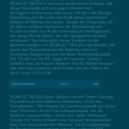
SCARLET NEXUS in ein noch packenderes Erlebnis. Mit
dieser Mechanik wird aus jedem Moment ein
durchgehend intensives Abenteuer, bei dem die flüssige
Erkundung und die explosive Kraft deiner psionischen
Abilities im Mittelpunkt stehen. Spieler der Zielgruppe 20-
30 Jahre schätzen besonders die Eliminierung von
Frustmomenten durch die kontinuierliche Verfügbarkeit
der Jauge-Boost-Option, die das Spielgefühl deutlich
verbessert. Die Integration dieser Funktion in die
Kernmechaniken von SCARLET NEXUS unterstreicht, wie
clever das Entwicklerteam die Balance zwischen
Gameplay-Steigerung und narrativer Einbindung gelöst
hat. Ob du nun die PK-Jauge für massive Combos
auffüllst oder als Psycho-Restore-Tool für Rätsel einsetzt –
hier wird aus Limitation pure Power, die den Titel in ein
ganz neues Licht rückt.
Geringe Psychokinese
RShift +F1
SCARLET NEXUS bietet Spielern mit der Option Geringe
Psychokinese eine taktische Meistertour durch das
Kampfsystem. Wer bislang die Zerstörungskraft von Autos
oder Trümmern durch Psychokinese nutzte, um die
Anderen auszuschalten, merkt nun: Jeder Nahkampf-
Combo mit Yuitos Schwert oder Kasanes Messerwürfen
wird zum entscheidenden Moment. Die Energieanzeige