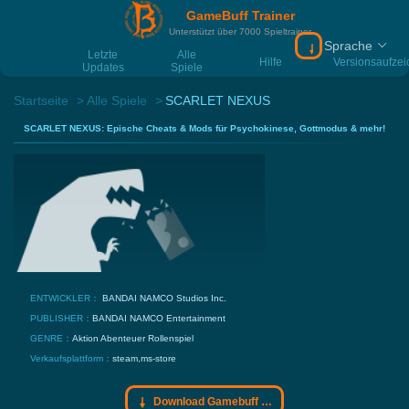
GameBuff Trainer
Unterstützt über 7000 Spieltrainer
Sprache
Download Gamebu
Letzte
Alle
Hilfe
Versionsaufze
Updates
Spiele
Startseite
Alle Spiele
SCARLET NEXUS
SCARLET NEXUS: Epische Cheats & Mods für Psychokinese, Gottmodus & mehr!
ENTWICKLER：
BANDAI NAMCO Studios Inc.
PUBLISHER：
BANDAI NAMCO Entertainment
GENRE：
Aktion
Abenteuer
Rollenspiel
Verkaufsplattform：
steam,ms-store
Download Gamebuff Trainer