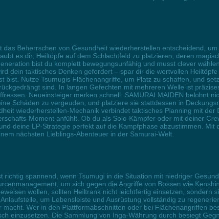
t das Beherrschen von Gesundheit wiederherstellen entscheidend, um 
laubt es dir, Heiltöpfe auf dem Schlachtfeld zu platzieren, deren magi
eneration bist du komplett bewegungsunfähig und musst clever wählen,
 dein taktisches Denken gefordert – spar dir die wertvollen Heiltöpfe
 bist. Nutze Tsumugis Flächenangriffe, um Platz zu schaffen, und set
rückgedrängt sind. In langen Gefechten mit mehreren Welle ist präzis
uffressen. Neueinsteiger merken schnell: SAMURAI MAIDEN belohnt nic
eine Schäden zu vergeuden, und platziere sie stattdessen in Deckung
undheit wiederherstellen-Mechanik verbindet taktisches Planning mit de
erschafts-Moment anfühlt. Ob du als Solo-Kämpfer oder mit deiner Crew 
nd deine LP-Strategie perfekt auf die Kampfphase abzustimmen. Mit de
em nächsten Lieblings-Abenteuer in der Samurai-Welt.
chtig spannend, wenn Tsumugi in die Situation mit niedriger Gesundhei
ourcenmanagement, um sich gegen die Angriffe von Bossen wie Kenshi
beweisen wollen, sollten Heiltrank nicht leichtfertig einsetzen, sondern
 Anlaufstelle, um Lebensleiste und Ausrüstung vollständig zu regeneri
r macht. Wer in den Plattformabschnitten oder bei Flächenangriffen be
isch einzusetzen. Die Sammlung von Inga-Währung durch besiegt Gegn