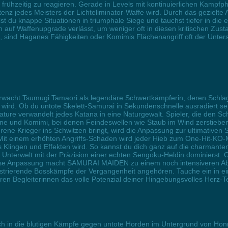
 frühzeitig zu reagieren. Gerade in Levels mit kontinuierlichen Kampf
 jedes Meisters der Lichteliminator-Waffe wird. Durch das gezielte A
t du knappe Situationen in triumphale Siege und tauchst tiefer in die 
h auf Waffenupgrade verlässt, um weniger oft in diesen kritischen Zusta
llt, sind Haganes Fähigkeiten oder Komimis Flächenangriff oft der Un
acht Tsumugi Tamaori als legendäre Schwertkämpferin, deren Schlagkr
 wird. Ob du untote Skelett-Samurai in Sekundenschnelle ausradiert s
eature verwandelt jedes Katana in eine Naturgewalt. Spieler, die den 
ne und Komimi, bei denen Feindeswellen wie Staub im Wind zerstiebe
ene Krieger ins Schwitzen bringt, wird die Anpassung zur ultimativen 
it einem erhöhten Angriffs-Schaden wird jeder Hieb zum One-Hit-KO
lingen und Effekten wird. So kannst du dich ganz auf die charmanten
 Unterwelt mit der Präzision einer echten Sengoku-Heldin dominierst. 
iese Anpassung macht SAMURAI MAIDEN zu einem noch intensiveren Ab
strierende Bosskämpfe der Vergangenheit angehören. Tauche ein in ei
ren Begleiterinnen das volle Potenzial deiner Hingebungsvolles Herz-Te
ich in die blutigen Kämpfe gegen untote Horden im Untergrund von Hon