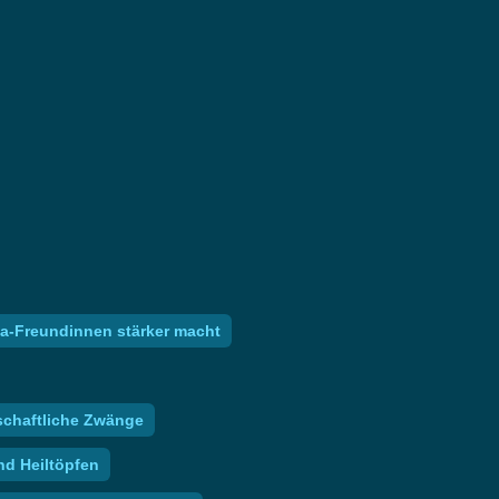
a-Freundinnen stärker macht
schaftliche Zwänge
nd Heiltöpfen