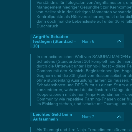
Verständnis für Telegrafen von Angriffsmustern, um
Management niedriger Gesundheit zur Kernkompetenz
von Heiltrank in den richtigen Momenten verwandels
Kontrollpunkte als Rückversicherung nutzt oder dic
dann doch mal die Lebensleiste auf unter 30 % fä
Durchbruch.
Angriffs-Schaden
festlegen (Standard =
Num 6
10)
In der actionreichen Welt von SAMURAI MAIDEN erw
Schadens (Standardwert 10) komplett neu definiert
durch die Unterwelt unter Honnō-ji fegst – diese F
Combos mit den Kunoichi-Begleiterinnen Iyo, Haga
Gegnern und die Zähigkeit von Bossen selbst erfahr
ohne stundenlang Ausrüstung farmen zu müssen. M
Schadensboost und DPS-Burst zu einem Sturm aus K
konzentrieren, während du die finsteren Gänge der
Kooperationen mit deinen Ninja-Freundinnen – d
Community wie repetitive Farming-Phasen oder fru
im Einklang stehen, und schalte mit Tsumugi und ih
Leichtes Geld beim
Num 7
Aufsammeln
Als Tsumugi und ihre Ninja-Freundinnen stürzen s