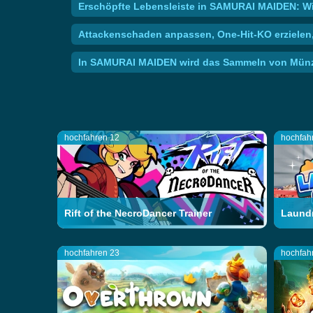
Erschöpfte Lebensleiste in SAMURAI MAIDEN: Wie
Attackenschaden anpassen, One-Hit-KO erzielen,
In SAMURAI MAIDEN wird das Sammeln von Münzen
hochfahren 12
hochfah
Rift of the NecroDancer Trainer
Laundr
hochfahren 23
hochfah