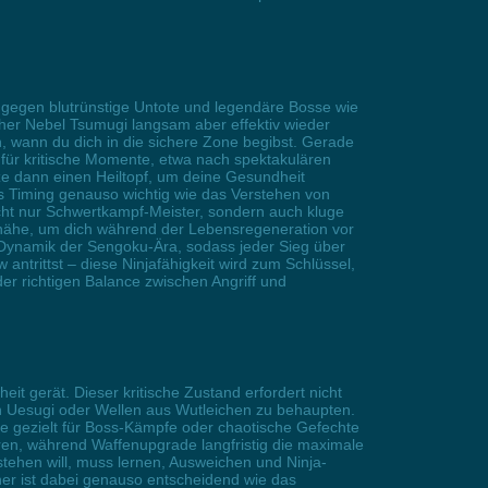
gegen blutrünstige Untote und legendäre Bosse wie
scher Nebel Tsumugi langsam aber effektiv wieder
 wann du dich in die sichere Zone begibst. Gerade
 für kritische Momente, etwa nach spektakulären
ze dann einen Heiltopf, um deine Gesundheit
es Timing genauso wichtig wie das Verstehen von
ht nur Schwertkampf-Meister, sondern auch kluge
snähe, um dich während der Lebensregeneration vor
r Dynamik der Sengoku-Ära, sodass jeder Sieg über
antrittst – diese Ninjafähigkeit wird zum Schlüssel,
r richtigen Balance zwischen Angriff und
t gerät. Dieser kritische Zustand erfordert nicht
n Uesugi oder Wellen aus Wutleichen zu behaupten.
 sie gezielt für Boss-Kämpfe oder chaotische Gefechte
eren, während Waffenupgrade langfristig die maximale
stehen will, muss lernen, Ausweichen und Ninja-
er ist dabei genauso entscheidend wie das