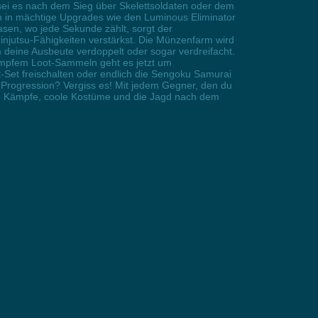
sei es nach dem Sieg über Skelettsoldaten oder dem
en in mächtige Upgrades wie den Luminous Eliminator
en, wo jede Sekunde zählt, sorgt der
injutsu-Fähigkeiten verstärkst. Die Münzenfarm wird
 deine Ausbeute verdoppelt oder sogar verdreifacht.
umpfem Loot-Sammeln geht es jetzt um
-Set freischalten oder endlich die Sengoku Samurai
 Progression? Vergiss es! Mit jedem Gegner, den du
sche Kämpfe, coole Kostüme und die Jagd nach dem