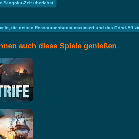
e Sengoku-Zeit überlebst
n, die deinen Ressourcenboost maximiert und das Grind-Effizie
nnen auch diese Spiele genießen