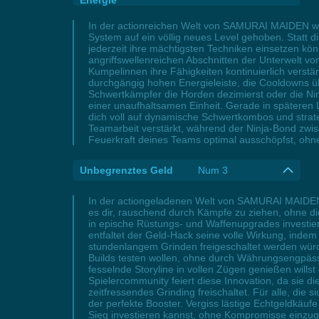
Energie
In der actionreichen Welt von SAMURAI MAIDEN wir
System auf ein völlig neues Level gehoben. Statt d
jederzeit ihre mächtigsten Techniken einsetzen kön
angriffswellenreichen Abschnitten der Unterwelt v
Kumpelinnen ihre Fähigkeiten kontinuierlich verstä
durchgängig hohen Energieleiste, die Cooldowns ü
Schwertkämpfer die Horden dezimierst oder die Ninj
einer unaufhaltsamen Einheit. Gerade in späteren
dich voll auf dynamische Schwertkombos und strate
Teamarbeit verstärkt, während der Ninja-Bond zwis
Feuerkraft deines Teams optimal ausschöpfst, ohne 
Unbegrenztes Geld
Num 3
In der actiongeladenen Welt von SAMURAI MAIDEN w
es dir, rauschend durch Kämpfe zu ziehen, ohne d
in epische Rüstungs- und Waffenupgrades investie
entfaltet der Geld-Hack seine volle Wirkung, indem
stundenlangem Grinden freigeschaltet werden würde
Builds testen wollen, ohne durch Währungsengpäs
fesselnde Storyline in vollen Zügen genießen wills
Spielercommunity feiert diese Innovation, da sie 
zeitfressendes Grinding freischaltet. Für alle, di
der perfekte Booster. Vergiss lästige Echtgeldkä
Sieg investieren kannst, ohne Kompromisse einzug