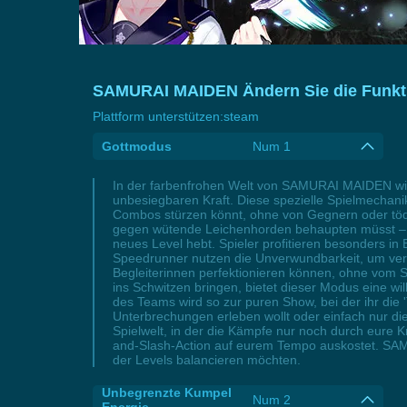
SAMURAI MAIDEN Ändern Sie die Funkti
Plattform unterstützen:
steam
Gottmodus
Num 1
In der farbenfrohen Welt von SAMURAI MAIDEN wir
unbesiegbaren Kraft. Diese spezielle Spielmechani
Combos stürzen könnt, ohne von Gegnern oder tödl
gegen wütende Leichenhorden behaupten müsst – d
neues Level hebt. Spieler profitieren besonders in
Speedrunner nutzen die Unverwundbarkeit, um ver
Begleiterinnen perfektionieren können, ohne vom Sp
ins Schwitzen bringen, bietet dieser Modus eine 
des Teams wird so zur puren Show, bei der ihr die
Unterbrechungen erleben wollt oder einfach nur di
Spielwelt, in der die Kämpfe nur noch durch eure K
and-Slash-Action auf eurem Tempo auskostet. SAM
der Levels balancieren möchten.
Unbegrenzte Kumpel
Num 2