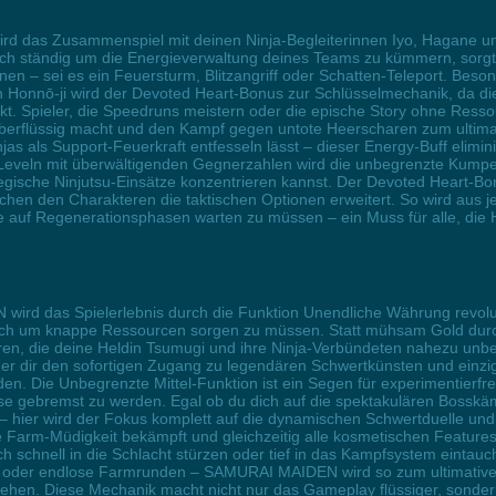
d das Zusammenspiel mit deinen Ninja-Begleiterinnen Iyo, Hagane un
ich ständig um die Energieverwaltung deines Teams zu kümmern, sorgt d
nen – sei es ein Feuersturm, Blitzangriff oder Schatten-Teleport. Bes
on Honnō-ji wird der Devoted Heart-Bonus zur Schlüsselmechanik, da 
rkt. Spieler, die Speedruns meistern oder die epische Story ohne Resso
berflüssig macht und den Kampf gegen untote Heerscharen zum ultimat
as als Support-Feuerkraft entfesseln lässt – dieser Energy-Buff elimin
 Leveln mit überwältigenden Gegnerzahlen wird die unbegrenzte Kumpe
gische Ninjutsu-Einsätze konzentrieren kannst. Der Devoted Heart-Bonu
chen den Charakteren die taktischen Optionen erweitert. So wird aus j
auf Regenerationsphasen warten zu müssen – ein Muss für alle, die Hon
ird das Spielerlebnis durch die Funktion Unendliche Währung revolu
ich um knappe Ressourcen sorgen zu müssen. Statt mühsam Gold durch
ren, die deine Heldin Tsumugi und ihre Ninja-Verbündeten nahezu unb
 er dir den sofortigen Zugang zu legendären Schwertkünsten und einzig
n. Die Unbegrenzte Mittel-Funktion ist ein Segen für experimentierfr
se gebremst zu werden. Egal ob du dich auf die spektakulären Bosskä
t – hier wird der Fokus komplett auf die dynamischen Schwertduelle un
die Farm-Müdigkeit bekämpft und gleichzeitig alle kosmetischen Featu
e sich schnell in die Schlacht stürzen oder tief in das Kampfsystem ein
ufe oder endlose Farmrunden – SAMURAI MAIDEN wird so zum ultimative
ehen. Diese Mechanik macht nicht nur das Gameplay flüssiger, sonder