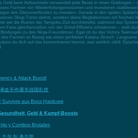
es Geld beim Aufsammeln verwandelt jede Beute in einen Goldregen – 
ndloses Farmen von Wiederholungsmissionen und investieren stattdess
egen den Dämonenfürsten zu meistern. Gerade in den späten Spielphas
ssenen Shop-Türen stehst, sondern deine Begleiterinnen mit frischen N
te wie die Ruinen der Sengoku-Zeit durchstreifst, während das System
ore-Fans gleichermaßen von der Grind-Effizienz schwärmen – statt st
 Bindungen zu den Ninja-Freundinnen. Egal ob du das Victory Swimsuit
ht das Farmen so flüssig wie einen perfekten Katana-Streich. Langsame
sodass du dich auf das konzentrieren kannst, was wirklich zählt: Epi
.
ency & Attack Boost!
/满血无伤通关战国乱世
Survivre aux Boss Hardcore
esundheit, Geld & Kampf-Boosts
ito y Combos Brutales
 조작 팁 총집합