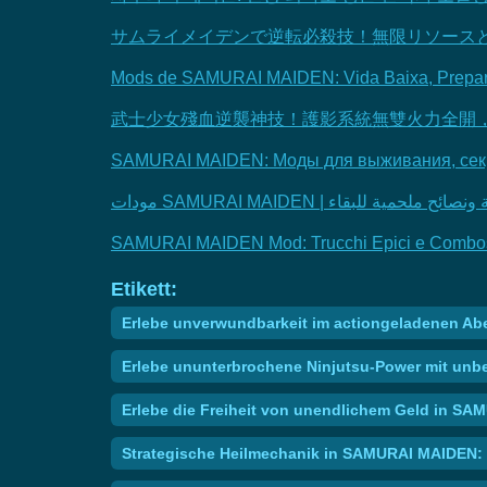
サムライメイデンで逆転必殺技！無限リソース
Mods de SAMURAI MAIDEN: Vida Baixa, Prepara
武士少女殘血逆襲神技！護影系統無雙火力全開
SAMURAI MAIDEN: Моды для выживания, секр
SAMURAI MAIDEN Mod: Trucchi Epici e Combos 
Etikett:
Erlebe unverwundbarkeit im actiongeladenen Ab
Erlebe ununterbrochene Ninjutsu-Power mit un
Erlebe die Freiheit von unendlichem Geld in SA
Strategische Heilmechanik in SAMURAI MAIDEN: S