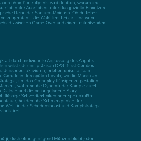
phasen ohne Kontrollpunkt wird deutlich, warum das
ufrüsten der Ausrüstung oder das gezielte Einsetzen
epische Reise der Samurai-Maid ein. Ob du lieber
nd zu geraten – die Wahl liegt bei dir. Und wenn
terschied zwischen Game Over und einem mitreißenden
aft durch individuelle Anpassung des Angriffs-
ehen willst oder mit präzisen DPS-Burst-Combos
Schadensboost aktivieren, erleben epische Team-
n. Gerade in den späten Levels, wo die Masse an
Strategie, um das Gameplay flüssiger zu gestalten,
-Moment, während die Dynamik der Kämpfe durch
 Dialoge und die actiongeladene Story
Ob flüssige Schwerttechniken oder spektakuläre
enteuer, bei dem die Schmerzpunkte der
ne Welt, in der Schadensboost und Kampfstrategie
chnik frei.
nō-ji, doch ohne genügend Münzen bleibt jeder