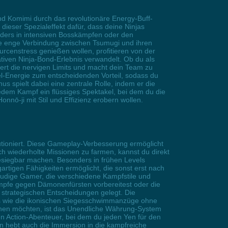
d Komimi durch das revolutionäre Energy-Buff-
ieser Spezialeffekt dafür, dass deine Ninjas
onders in intensiven Bosskämpfen oder den
die enge Verbindung zwischen Tsumugi und ihren
urcenstress genießen wollen, profitieren von der
iven Ninja-Bond-Erlebnis verwandelt. Ob du als
iert die nervigen Limits und macht dein Team zu
l-Energie zum entscheidenden Vorteil, sodass du
s spielt dabei eine zentrale Rolle, indem er die
edem Kampf ein flüssiges Spektakel, bei dem du die
nō-ji mit Stil und Effizienz erobern wollen.
tioniert. Diese Gameplay-Verbesserung ermöglicht
 wiederholte Missionen zu farmen, kannst du direkt
esiegbar machen. Besonders in frühen Levels
artigen Fähigkeiten ermöglicht, die sonst erst nach
eudige Gamer, die verschiedene Kampfstile und
mpfe gegen Dämonenfürsten vorbereitest oder die
d strategischen Entscheidungen gelegt. Die
res wie die ikonischen Siegesschwimmanzüge ohne
tauchen möchten, ist das Unendliche Währung-System
n Action-Abenteuer, bei dem du jeden Yen für den
n hebt auch die Immersion in die kampfreiche