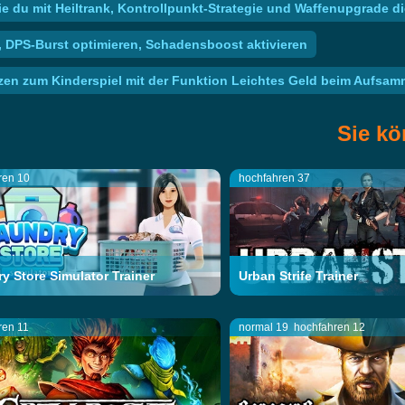
 du mit Heiltrank, Kontrollpunkt-Strategie und Waffenupgrade di
 DPS-Burst optimieren, Schadensboost aktivieren
 zum Kinderspiel mit der Funktion Leichtes Geld beim Aufsammel
Sie kö
ren 10
hochfahren 37
y Store Simulator Trainer
Urban Strife Trainer
ren 11
normal 19
hochfahren 12