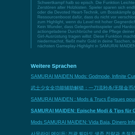
Schwertkampf halb so episch. Die Funktion Leicht
Zerstören alter Holzkisten. Spieler sparen sich e
oder die Devoted Heart-Technik, um Bosskämpfe g
Ressourcenboost dafür, dass du nicht vor verschlo
zum Highlight, wenn du Level mit hoher Gegnerdich
Kein Wunder, dass Gelegenheitsspieler und Hardc
actiongeladene Durchbrüche und die Pflege deiner
Girl-Ausrüstung tragen willst: Diese Funktion mac
niedermachst, fließt mehr Gold in deine Taschen, 
nächsten Gameplay-Highlight in SAMURAI MAIDEN
Weitere Sprachen
SAMURAI MAIDEN Mods: Godmode, Infinite Curr
武士少女全功能辅助解锁：一刀流秒杀/无限金币
SAMURAI MAIDEN : Mods & Trucs Épiques pour 
SAMURAI MAIDEN: Epische Modi & Tips für G
Mods SAMURAI MAIDEN: Vida Baja, Dinero Infin
사무라이 메이든: 전광 퇴마도 생존 전략과 초절정