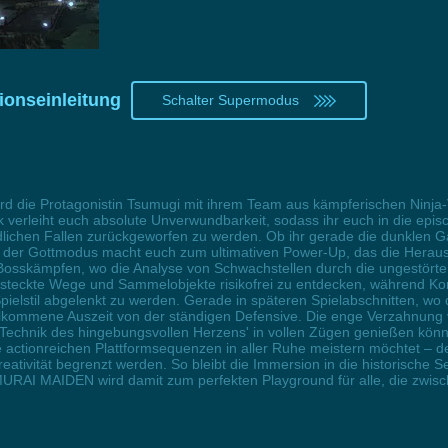
onseinleitung
Schalter Supermodus
d die Protagonistin Tsumugi mit ihrem Team aus kämpferischen Ninja
k verleiht euch absolute Unverwundbarkeit, sodass ihr euch in die ep
ichen Fallen zurückgeworfen zu werden. Ob ihr gerade die dunklen G
er Gottmodus macht euch zum ultimativen Power-Up, das die Herausfo
 Bosskämpfen, wo die Analyse von Schwachstellen durch die ungestörte O
steckte Wege und Sammelobjekte risikofrei zu entdecken, während Kom
ielstil abgelenkt zu werden. Gerade in späteren Spielabschnitten, wo 
willkommene Auszeit von der ständigen Defensive. Die enge Verzahnun
 'Technik des hingebungsvollen Herzens' in vollen Zügen genießen kön
e actionreichen Plattformsequenzen in aller Ruhe meistern möchtet – d
reativität begrenzt werden. So bleibt die Immersion in die historische
URAI MAIDEN wird damit zum perfekten Playground für alle, die zwis