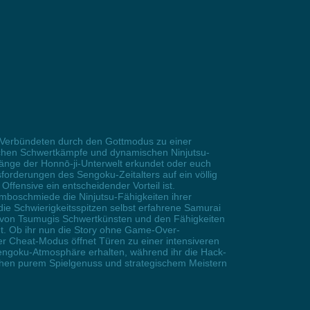
-Verbündeten durch den Gottmodus zu einer
ischen Schwertkämpfe und dynamischen Ninjutsu-
änge der Honnō-ji-Unterwelt erkundet oder euch
rderungen des Sengoku-Zeitalters auf ein völlig
ffensive ein entscheidender Vorteil ist.
boschmiede die Ninjutsu-Fähigkeiten ihrer
die Schwierigkeitsspitzen selbst erfahrene Samurai
g von Tsumugis Schwertkünsten und den Fähigkeiten
nt. Ob ihr nun die Story ohne Game-Over-
er Cheat-Modus öffnet Türen zu einer intensiveren
 Sengoku-Atmosphäre erhalten, während ihr die Hack-
chen purem Spielgenuss und strategischem Meistern