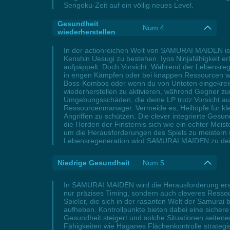
Sengoku-Zeit auf ein völlig neues Level.
Gesundheit
Num 4
wiederherstellen
In der actionreichen Welt von SAMURAI MAIDEN is
Kenshin Uesugi zu bestehen. Iyos Ninjafähigkeit er
aufpäppelt. Doch Vorsicht: Während der Lebensreg
in engen Kämpfen oder bei knappen Ressourcen wird
Boss-Kombos oder wenn du von Untoten eingekreist
wiederherstellen zu aktivieren, während Gegner zu
Umgebungsschäden, die deine LP trotz Vorsicht a
Ressourcenmanager. Vermeide es, Heiltöpfe für kl
Angriffen zu schützen. Die clever integrierte Ges
die Horden der Finsternis sich wie ein echter Meist
um die Herausforderungen des Spiels zu meistern u
Lebensregeneration wird SAMURAI MAIDEN zu dein
Niedrige Gesundheit
Num 5
In SAMURAI MAIDEN wird die Herausforderung erst ri
nur präzises Timing, sondern auch cleveres Ress
Spieler, die sich in der rasanten Welt der Samurai 
aufheben. Kontrollpunkte bieten dabei eine sichere
Gesundheit steigert und solche Situationen seltene
Fähigkeiten wie Haganes Flächenkontrolle strateg