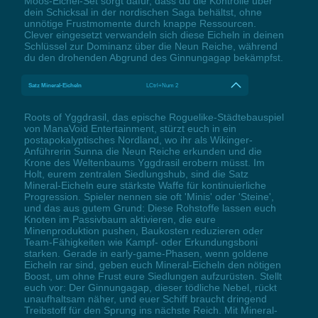
Moos-Eichel-Set sorgt dafür, dass du die Kontrolle über
dein Schicksal in der nordischen Saga behältst, ohne
unnötige Frustmomente durch knappe Ressourcen.
Clever eingesetzt verwandeln sich diese Eicheln in deinen
Schlüssel zur Dominanz über die Neun Reiche, während
du den drohenden Abgrund des Ginnungagap bekämpfst.
Satz Mineral-Eicheln
LCtrl+Num 2
Roots of Yggdrasil, das epische Roguelike-Städtebauspiel
von ManaVoid Entertainment, stürzt euch in ein
postapokalyptisches Nordland, wo ihr als Wikinger-
Anführerin Sunna die Neun Reiche erkunden und die
Krone des Weltenbaums Yggdrasil erobern müsst. Im
Holt, eurem zentralen Siedlungshub, sind die Satz
Mineral-Eicheln eure stärkste Waffe für kontinuierliche
Progression. Spieler nennen sie oft 'Minis' oder 'Steine',
und das aus gutem Grund: Diese Rohstoffe lassen euch
Knoten im Passivbaum aktivieren, die eure
Minenproduktion pushen, Baukosten reduzieren oder
Team-Fähigkeiten wie Kampf- oder Erkundungsboni
starken. Gerade in early-game-Phasen, wenn goldene
Eicheln rar sind, geben euch Mineral-Eicheln den nötigen
Boost, um ohne Frust eure Siedlungen aufzurüsten. Stellt
euch vor: Der Ginnungagap, dieser tödliche Nebel, rückt
unaufhaltsam näher, und euer Schiff braucht dringend
Treibstoff für den Sprung ins nächste Reich. Mit Mineral-