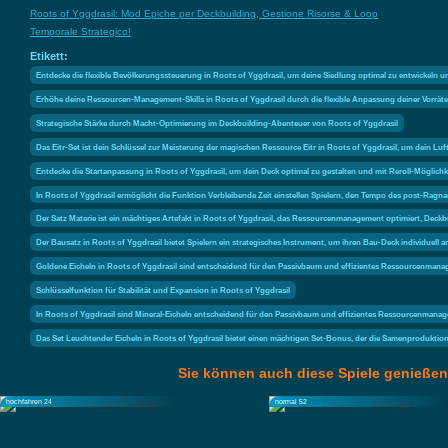
Roots of Yggdrasil: Mod Epiche per Deckbuilding, Gestione Risorse & Loop
Temporale Strategico!
Etikett:
Entdecke die flexible Bevölkerungssteuerung in Roots of Yggdrasil, um deine Siedlung optimal zu entwickeln u
Erhöhe deine Ressourcen-Management-Skills in Roots of Yggdrasil durch die flexible Anpassung deiner Vorräte
Strategische Stärke durch Macht-Optimierung im Deckbuilding-Abenteuer von Roots of Yggdrasil
Das Eitr-Set ist dein Schlüssel zur Meisterung der magischen Ressource Eitr in Roots of Yggdrasil, um dein Lu
Entdecke die Startanpassung in Roots of Yggdrasil, um dein Deck optimal zu gestalten und mit Reroll-Möglich
In Roots of Yggdrasil ermöglicht die Funktion Verbleibende Zeit einstellen Spielern, den Tempo des post-Ragn
Der Satz Materie ist ein mächtiges Artefakt in Roots of Yggdrasil, das Ressourcenmanagement optimiert, Deckb
Der Bausatz in Roots of Yggdrasil bietet Spielern ein strategisches Instrument, um ihren Bau-Deck individuell 
Goldene Eicheln in Roots of Yggdrasil sind entscheidend für den Passivbaum und effizientes Ressourcenmana
Schlüsselfunktion für Stabilität und Expansion in Roots of Yggdrasil
In Roots of Yggdrasil sind Mineral-Eicheln entscheidend für den Passivbaum und effizientes Ressourcenmana
Das Set Leuchtender Eicheln in Roots of Yggdrasil bietet einen mächtigen Set-Bonus, der die Samenprodukti
Sie können auch diese Spiele genießen
hochfahren 24
normal 52