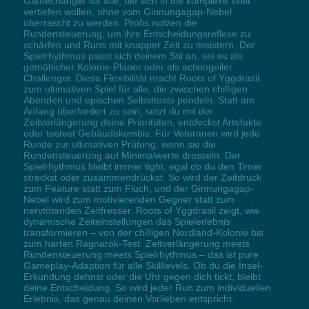
Gamechanger für alle, die sich in die komplexe Welt
vertiefen wollen, ohne vom Ginnungagap-Nebel
überrascht zu werden. Profis nutzen die
Rundensteuerung, um ihre Entscheidungsreflexe zu
schärfen und Runs mit knapper Zeit zu meistern. Der
Spielrhythmus passt sich deinem Stil an, sei es als
gemütlicher Kolonie-Planer oder als actiongeiler
Challenger. Diese Flexibilität macht Roots of Yggdrasil
zum ultimativen Spiel für alle, die zwischen chilligen
Abenden und epischen Selbsttests pendeln. Statt am
Anfang überfordert zu sein, setzt du mit der
Zeitverlängerung deine Prioritäten, entdeckst Artefakte
oder testest Gebäudekombis. Für Veteranen wird jede
Runde zur ultimativen Prüfung, wenn sie die
Rundensteuerung auf Minimalwerte drosseln. Der
Spielrhythmus bleibt immer tight, egal ob du den Timer
streckst oder zusammendrückst. So wird der Zeitdruck
zum Feature statt zum Fluch, und der Ginnungagap-
Nebel wird zum motivierenden Gegner statt zum
nervtötenden Zeitfresser. Roots of Yggdrasil zeigt, wie
dynamische Zeiteinstellungen das Spielerlebnis
transformieren – von der chilligen Nordland-Kolonie bis
zum harten Ragnarök-Test. Zeitverlängerung meets
Rundensteuerung meets Spielrhythmus – das ist pure
Gameplay-Adaption für alle Skilllevels. Ob du die Insel-
Erkundung dehnst oder die Uhr gegen dich tickt, bleibt
deine Entscheidung. So wird jeder Run zum individuellen
Erlebnis, das genau deinen Vorlieben entspricht.