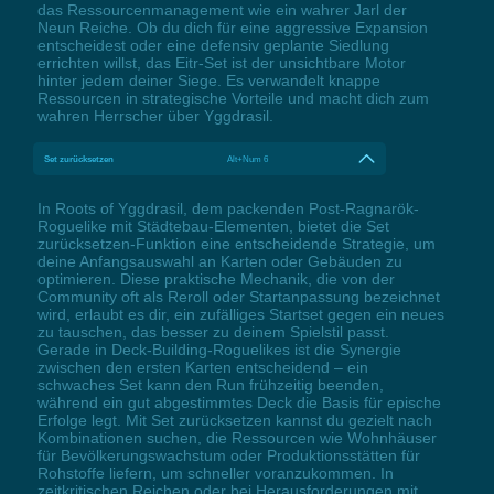
das Ressourcenmanagement wie ein wahrer Jarl der
Neun Reiche. Ob du dich für eine aggressive Expansion
entscheidest oder eine defensiv geplante Siedlung
errichten willst, das Eitr-Set ist der unsichtbare Motor
hinter jedem deiner Siege. Es verwandelt knappe
Ressourcen in strategische Vorteile und macht dich zum
wahren Herrscher über Yggdrasil.
Set zurücksetzen
Alt+Num 6
In Roots of Yggdrasil, dem packenden Post-Ragnarök-
Roguelike mit Städtebau-Elementen, bietet die Set
zurücksetzen-Funktion eine entscheidende Strategie, um
deine Anfangsauswahl an Karten oder Gebäuden zu
optimieren. Diese praktische Mechanik, die von der
Community oft als Reroll oder Startanpassung bezeichnet
wird, erlaubt es dir, ein zufälliges Startset gegen ein neues
zu tauschen, das besser zu deinem Spielstil passt.
Gerade in Deck-Building-Roguelikes ist die Synergie
zwischen den ersten Karten entscheidend – ein
schwaches Set kann den Run frühzeitig beenden,
während ein gut abgestimmtes Deck die Basis für epische
Erfolge legt. Mit Set zurücksetzen kannst du gezielt nach
Kombinationen suchen, die Ressourcen wie Wohnhäuser
für Bevölkerungswachstum oder Produktionsstätten für
Rohstoffe liefern, um schneller voranzukommen. In
zeitkritischen Reichen oder bei Herausforderungen mit