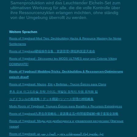
Samenproduktion wird das Leuchtender Eicheln-Set zum
ultimativen Werkzeug für alle, die die volle Kontrolle über
ihre Ressourcenzyklen erlangen möchten, ohne ständig
von der Umgebung überrollt zu werden.
Weitere Sprachen
Roots of Yggdrasil Mod Tips: Deckbuilding Hacks & Resource Mastery for Norse
Settlements
Roots of Yggdrasil硬核操作合集：资源管理+牌组构筑逆天改命
Roots of Yggdrasil : Découvrez les MODS ULTIMES pour une Colonie Viking
DOMINANTE!
Roots of Yggdrasil Modding-Tricks: Deckbuilding & Ressourcen-Optimierung
episch drauf!
Roots of Yggdrasil: Mazos, Eitr y Bellotas - Trucos Épicos para Clans
루츠 오브 이그드라실 전략 가이드: 덱빌딩 정착지 자원 최적화 팁
ユグドラシルの根攻略！デッキ構築×リソース管理の神戦略集
Mods Roots of Yggdrasil: Truques Épicos para Baralho e Recursos Estratégicos
Roots of Yggdrasil九界生存策略站｜資源暴走流×時間循環破解×橡子套裝全攻略
Roots of Yggdrasil: Моды для декбилдинга и управления ресурсами [Эпичные
трюки]
Roots of Yggdrasil: حيل ملحمية لبناء المستوطنات وتعزيز الموارد بسرعة