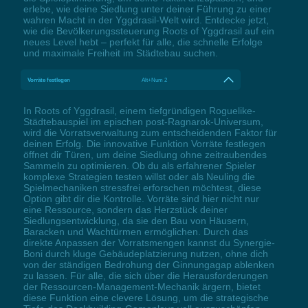
erlebe, wie deine Siedlung unter deiner Führung zu einer
wahren Macht in der Yggdrasil-Welt wird. Entdecke jetzt,
wie die Bevölkerungssteuerung Roots of Yggdrasil auf ein
neues Level hebt – perfekt für alle, die schnelle Erfolge
und maximale Freiheit im Städtebau suchen.
Vorräte festlegen
Alt+Num 2
In Roots of Yggdrasil, einem tiefgründigen Roguelike-
Städtebauspiel im epischen post-Ragnarok-Universum,
wird die Vorratsverwaltung zum entscheidenden Faktor für
deinen Erfolg. Die innovative Funktion Vorräte festlegen
öffnet dir Türen, um deine Siedlung ohne zeitraubendes
Sammeln zu optimieren. Ob du als erfahrener Spieler
komplexe Strategien testen willst oder als Neuling die
Spielmechaniken stressfrei erforschen möchtest, diese
Option gibt dir die Kontrolle. Vorräte sind hier nicht nur
eine Ressource, sondern das Herzstück deiner
Siedlungsentwicklung, da sie den Bau von Häusern,
Baracken und Wachtürmen ermöglichen. Durch das
direkte Anpassen der Vorratsmengen kannst du Synergie-
Boni durch kluge Gebäudeplatzierung nutzen, ohne dich
von der ständigen Bedrohung der Ginnungagap ablenken
zu lassen. Für alle, die sich über die Herausforderungen
der Ressourcen-Management-Mechanik ärgern, bietet
diese Funktion eine clevere Lösung, um die strategische