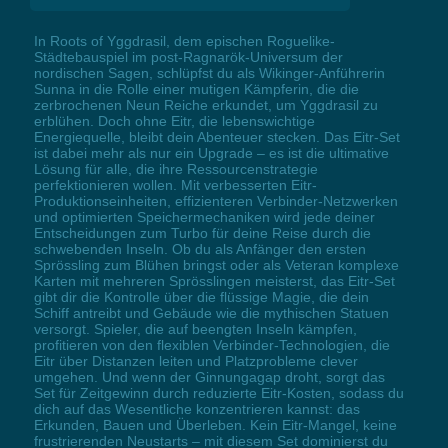
In Roots of Yggdrasil, dem epischen Roguelike-
Städtebauspiel im post-Ragnarök-Universum der
nordischen Sagen, schlüpfst du als Wikinger-Anführerin
Sunna in die Rolle einer mutigen Kämpferin, die die
zerbrochenen Neun Reiche erkundet, um Yggdrasil zu
erblühen. Doch ohne Eitr, die lebenswichtige
Energiequelle, bleibt dein Abenteuer stecken. Das Eitr-Set
ist dabei mehr als nur ein Upgrade – es ist die ultimative
Lösung für alle, die ihre Ressourcenstrategie
perfektionieren wollen. Mit verbesserten Eitr-
Produktionseinheiten, effizienteren Verbinder-Netzwerken
und optimierten Speichermechaniken wird jede deiner
Entscheidungen zum Turbo für deine Reise durch die
schwebenden Inseln. Ob du als Anfänger den ersten
Sprössling zum Blühen bringst oder als Veteran komplexe
Karten mit mehreren Sprösslingen meisterst, das Eitr-Set
gibt dir die Kontrolle über die flüssige Magie, die dein
Schiff antreibt und Gebäude wie die mythischen Statuen
versorgt. Spieler, die auf beengten Inseln kämpfen,
profitieren von den flexiblen Verbinder-Technologien, die
Eitr über Distanzen leiten und Platzprobleme clever
umgehen. Und wenn der Ginnungagap droht, sorgt das
Set für Zeitgewinn durch reduzierte Eitr-Kosten, sodass du
dich auf das Wesentliche konzentrieren kannst: das
Erkunden, Bauen und Überleben. Kein Eitr-Mangel, keine
frustrierenden Neustarts – mit diesem Set dominierst du