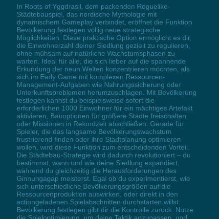
In Roots of Yggdrasil, dem packenden Roguelike-
Städtebauspiel, das nordische Mythologie mit
dynamischem Gameplay verbindet, eröffnet die Funktion
Bevölkerung festlegen völlig neue strategische
Möglichkeiten. Diese praktische Option ermöglicht es dir,
die Einwohnerzahl deiner Siedlung gezielt zu regulieren,
ohne mühsam auf natürliche Wachstumsphasen zu
warten. Ideal für alle, die sich lieber auf die spannende
Erkundung der neun Welten konzentrieren möchten, als
sich im Early Game mit komplexen Ressourcen-
Management-Aufgaben wie Nahrungssicherung oder
Unterkunftsproblemen herumzuschlagen. Mit Bevölkerung
festlegen kannst du beispielsweise sofort die
erforderlichen 1000 Einwohner für ein mächtiges Artefakt
aktivieren, Bauoptionen für größere Städte freischalten
oder Missionen in Rekordzeit abschließen. Gerade für
Spieler, die das langsame Bevölkerungswachstum
frustrierend finden oder ihre Stadtplanung optimieren
wollen, wird diese Funktion zum entscheidenden Vorteil.
Die Städtebau-Strategie wird dadurch revolutioniert – du
bestimmst, wann und wie deine Siedlung expandiert,
während du gleichzeitig die Herausforderungen des
Ginnungagap meisterst. Egal ob du experimentierst, wie
sich unterschiedliche Bevölkerungsgrößen auf die
Ressourcenproduktion auswirken, oder direkt in den
actiongeladenen Spielabschnitten durchstarten willst:
Bevölkerung festlegen gibt dir die Kontrolle zurück. Nutze
die Spieloptimierung, um deine Taktik anzupassen, und