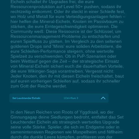
Eicheln schaltet ihr Upgrades frei, die eure
Ressourcenproduktion auf Level 50+ pushen, sodass ihr
rechtzeitig entkommt. Oder ihr steckt in einer Schleife fest,
wo Holz und Metall für eure Verteidigungsanlagen fehlen –
hier helfen die Mineral-Eicheln, Knoten im Passivbaum zu
stärken, die eure Erntegeschwindigkeit optimieren. Die
Community weiß: Diese Ressource ist der Schlüssel, um
Ressourcenmanagement-Probleme zu entschärfen und
euren Spielfluss zu glätten. Im Vergleich zu den seltenen
goldenen Drops sind 'Minis' eure soliden Arbeitstiere, die
eure Schleifen-Performance steigern, ohne wertvolle
Spielzeit zu verschwenden. Ob in PvP-Szenarien oder
beim Wettlauf gegen die Zeit – der strategische Einsatz
von Mineral-Eicheln sichert euch die dauerhaften Vorteile,
die eure Wikinger-Saga vorantreiben. Vergesst nicht:
Jeder Knoten, den ihr mit diesen Eicheln freischaltet, baut
auf euren vorherigen Schleifen auf, sodass ihr schneller
zum Gott der Reiche werdet.
Set Leuchtender Eicheln
LCtrl+Num 3
In den Neun Reichen von Roots of Yggdrasil, wo der
Ginnungagap deine Siedlungen bedroht, entfaltet das Set
Leuchtender Eicheln als strategisch wertvolles Upgrade
seine volle Stärke. Spieler, die sich im Endgame oder in
samenintensiven Regionen wie Muspelheim und Niflheim
durch die dunkle Leere kämpfen, profitieren von der