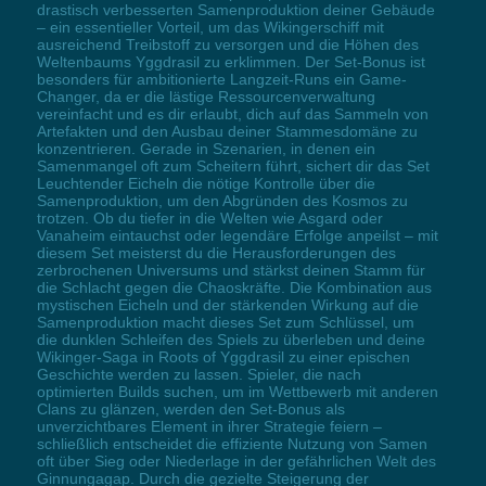
drastisch verbesserten Samenproduktion deiner Gebäude
– ein essentieller Vorteil, um das Wikingerschiff mit
ausreichend Treibstoff zu versorgen und die Höhen des
Weltenbaums Yggdrasil zu erklimmen. Der Set-Bonus ist
besonders für ambitionierte Langzeit-Runs ein Game-
Changer, da er die lästige Ressourcenverwaltung
vereinfacht und es dir erlaubt, dich auf das Sammeln von
Artefakten und den Ausbau deiner Stammesdomäne zu
konzentrieren. Gerade in Szenarien, in denen ein
Samenmangel oft zum Scheitern führt, sichert dir das Set
Leuchtender Eicheln die nötige Kontrolle über die
Samenproduktion, um den Abgründen des Kosmos zu
trotzen. Ob du tiefer in die Welten wie Asgard oder
Vanaheim eintauchst oder legendäre Erfolge anpeilst – mit
diesem Set meisterst du die Herausforderungen des
zerbrochenen Universums und stärkst deinen Stamm für
die Schlacht gegen die Chaoskräfte. Die Kombination aus
mystischen Eicheln und der stärkenden Wirkung auf die
Samenproduktion macht dieses Set zum Schlüssel, um
die dunklen Schleifen des Spiels zu überleben und deine
Wikinger-Saga in Roots of Yggdrasil zu einer epischen
Geschichte werden zu lassen. Spieler, die nach
optimierten Builds suchen, um im Wettbewerb mit anderen
Clans zu glänzen, werden den Set-Bonus als
unverzichtbares Element in ihrer Strategie feiern –
schließlich entscheidet die effiziente Nutzung von Samen
oft über Sieg oder Niederlage in der gefährlichen Welt des
Ginnungagap. Durch die gezielte Steigerung der