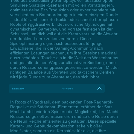
Tiefe des Deckbuilding-Gameplays voll auszuschöpfen.
Simuliere Spätspiel-Szenarien mit vollen Vorratslagern,
optimiere deine Eitr-Produktion oder experimentiere mit
verschiedenen Bauanordnungen in einer einzigen Runde
– ideal für ambitionierte Builds oder schnelle Lernphasen.
Roots of Yggdrasil verbindet nordische Mythologie mit
dynamischem Gameplay, und Vorräte festlegen ist der
Schlüssel, um dich voll auf die Kreativität und die Abwehr
der dunklen Leere zu konzentrieren. Diese
Spieloptimierung eignet sich besonders für junge
Erwachsene, die in der Gaming-Community nach
effizienten Lösungen suchen, um ihre Sessions maximal
auszuschöpfen. Tauche ein in die Welt des Weltenbaums
und gestalte deinen Weg zur ultimativen Siedlung, ohne
durch Ressourcenengpässe gebremst zu werden. Mit der
richtigen Balance aus Vorräten und taktischem Denken
wird jede Runde zum Abenteuer, das sich lohnt.
Satz Macht
Alt+Num 4
In Roots of Yggdrasil, dem packenden Post-Ragnarök-
Roguelike mit Städtebau-Elementen, eröffnet der Satz
Macht ambitionierten Spielern die Möglichkeit, ihre Macht-
Ressource gezielt zu maximieren und so die Reise durch
die Neun Reiche effizienter zu gestalten. Diese spezielle
Karten- und Gebäudekombination ist kein bloßer
Modifikator, sondern ein Kernstück für alle, die ihre