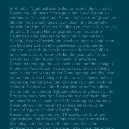
In Roots of Yggdrasil sind Goldene Eicheln die ultimative
Ressource, um deine Strategie in den Neun Welten zu
verfeinern. Diese seltenen Sammlerstücke ermöglichen es
dir, den Passivbaum gezielt zu nutzen und dauerhafte
Vorteile für deine Wikinger-Siedlung zu erschließen, sei es
durch verbesserte Nahrungsproduktion, reduzierte
Baukosten oder stärkere Verteidigungsmechaniken.
Spieler, die den Passivbaum geschickt nutzen, entdecken,
wie Goldene Eicheln ihre Spielweise transformieren
können – egal ob du dich für einen defensiven Aufbau
entscheidest oder riskante Erkundungsmanöver fährst.
Besonders in den frühen Schleifen ist effektives
Ressourcenmanagement entscheidend, um die richtigen
Knoten im Passivbaum freizuschalten und die Siedlung
stabil zu halten, während der Ginnungagap unaufhaltsam
näher kommt. Ein häufiges Problem vieler Spieler ist die
begrenzte Verfügbarkeit der Goldenen Eicheln, doch mit
cleveren Taktiken wie der Exploration eichelfreundlicher
Biome oder optimierter Gebäudeplatzierung lässt sich der
Ertrag steigern. Wer den Passivbaum durchdacht plant,
priorisiert Boni, die schnelle Verbesserungen oder neue
Wege öffnen, und maximiert so jede einzelne Eichel.
Roots of Yggdrasil belohnt Spieler, die
Ressourcenmanagement und Passivbaum-Strategie
kombinieren, mit tieferem Eintauchen in die nordische
Mythologie und höheren Chancen, die Schleifen
erfolgreich zu meistern. Goldene Eicheln sind dabei mehr