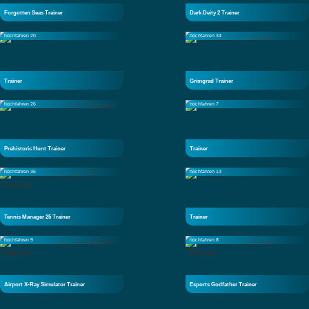
Forgotten Seas Trainer
Dark Deity 2 Trainer
hochfahren 20
hochfahren 34
Trainer
Grimgrad Trainer
hochfahren 26
hochfahren 7
Prehistoric Hunt Trainer
Trainer
hochfahren 36
hochfahren 13
Tennis Manager 25 Trainer
Trainer
hochfahren 9
hochfahren 8
Airport X-Ray Simulator Trainer
Esports Godfather Trainer