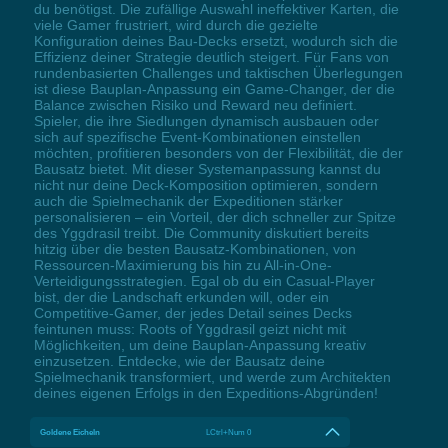
du benötigst. Die zufällige Auswahl ineffektiver Karten, die
viele Gamer frustriert, wird durch die gezielte
Konfiguration deines Bau-Decks ersetzt, wodurch sich die
Effizienz deiner Strategie deutlich steigert. Für Fans von
rundenbasierten Challenges und taktischen Überlegungen
ist diese Bauplan-Anpassung ein Game-Changer, der die
Balance zwischen Risiko und Reward neu definiert.
Spieler, die ihre Siedlungen dynamisch ausbauen oder
sich auf spezifische Event-Kombinationen einstellen
möchten, profitieren besonders von der Flexibilität, die der
Bausatz bietet. Mit dieser Systemanpassung kannst du
nicht nur deine Deck-Komposition optimieren, sondern
auch die Spielmechanik der Expeditionen stärker
personalisieren – ein Vorteil, der dich schneller zur Spitze
des Yggdrasil treibt. Die Community diskutiert bereits
hitzig über die besten Bausatz-Kombinationen, von
Ressourcen-Maximierung bis hin zu All-in-One-
Verteidigungsstrategien. Egal ob du ein Casual-Player
bist, der die Landschaft erkunden will, oder ein
Competitive-Gamer, der jedes Detail seines Decks
feintunen muss: Roots of Yggdrasil geizt nicht mit
Möglichkeiten, um deine Bauplan-Anpassung kreativ
einzusetzen. Entdecke, wie der Bausatz deine
Spielmechanik transformiert, und werde zum Architekten
deines eigenen Erfolgs in den Expeditions-Abgründen!
Goldene Eicheln
LCtrl+Num 0