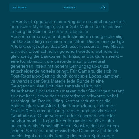
Satz Materie
Alt+Num 8
In Roots of Yggdrasil, einem Roguelike-Städtebauspiel mit
nordischer Mythologie, ist der Satz Materie die ultimative
Lösung für Spieler, die ihre Strategie im
Ressourcenmanagement perfektionieren und gleichzeitig
ihr Deckbuilding maximieren möchten. Dieses einzigartige
Artefakt sorgt dafür, dass Schlüsselressourcen wie Nüsse,
Eitr oder Eisen schneller generiert werden, während es
gleichzeitig die Baukosten für kritische Strukturen senkt –
eine Kombination, die besonders auf prozedural
generierten Inseln mit hohem Ginnungagap-Druck
entscheidende Vorteile bringt. Für Gamers, die sich im
Post-Ragnarok-Setting durch komplexe Loops kämpfen,
verwandelt der Satz Materie jede Runde in eine
Gelegenheit, den Holt, den zentralen Hub, mit
dauerhaften Upgrades zu stärken oder Siedlungen rasant
zu erweitern, bevor der zerstörerische schwarze Nebel
zuschlägt. Im Deckbuilding-Kontext reduziert er die
Abhängigkeit von Glück beim Kartenziehen, indem er
flexible Ressourcenflüsse garantiert und spezialisierte
Gebäude wie Observatorien oder Kasernen schneller
nutzbar macht. Roguelike-Enthusiasten schätzen ihn
besonders als 'Snowball'-Effekt-Booster, der aus einem
soliden Start eine unüberwindliche Dominanz auf Inseln
macht. Egal ob du als Neuling die ersten Sprösslinge