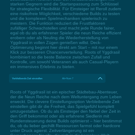
starken Gegnern wird die Startanpassung zum Schlüssel
für strategische Flexibilität. Für Einsteiger ist Reroll zudem
eine risikofreie Möglichkeit, verschiedene Builds zu testen
und die komplexen Spielmechaniken spielerisch zu
meistern. Die Funktion reduziert die Frustfaktoren
zufälliger Schwachstellen und macht jede Runde fairer,
egal ob du als erfahrener Spieler die neun Reiche effizient
erobern oder als Neuling die Wiederherstellung von
Yggdrasil in vollen Zügen genießen willst. Deck-
Optimierung beginnt hier direkt am Start – mit nur einem
Klick zur besseren Chancenverteilung. Roots of Yggdrasil
kombiniert so die beste Balance zwischen Zufall und
Kontrolle, um sowohl Veteranen als auch Casual-Playern
ein immersives Erlebnis zu bieten.
Verbleibende Zeit einstellen
Alt+Num 7
Roots of Yggdrasil ist ein epischer Städtebau-Abenteuer,
der die Neun Reiche nach dem Weltuntergang zum Leben
erweckt. Die clevere Einstellungsoption Verbleibende Zeit
einstellen gibt dir die Freiheit, das Spielgefühl komplett
umzugestalten. Ob du als Einsteiger den Nebel der Zeit in
den Griff bekommst oder als erfahrene Siedlerin mit
Rundensteuerung deine Builds optimierst – hier bestimmst
du, ob du lieber gechillt Ressourcen farmst oder hardcore
unter Druck agierst. Zeitverlängerung ist ein