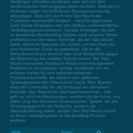
Siedlungen schneller verstärken oder sich vor dem
zerstörerischen Ginnungagap retten möchten. Statt sich in
endlosen Zügen mit ineffizienter Ressourcennutzung
abzuplagen, lässt sich durch den Satz Macht die
Produktion exponentiell steigern – ideal für aggressive
Early-Game-Strategien oder den Aufbau unüberwindlicher
Verteidigungsmechanismen. Gerade Einsteiger, die sich
im komplexen Deckbuilding-System noch unsicher fühlen,
profitieren von der klaren Synergie, die der Satz Macht
bietet, während Veteranen ihn nutzen, um ihre Runs bis
zum mythischen Gimle zu optimieren. Ob ihr die
Weltenbaum-Krone erreicht oder eure Stützpunkte gegen
die Bedrohung des violetten Nebels sichert: Der Satz
Macht verwandelt chaotische Ressourcenmanagement-
Probleme in durchdachte Vorteile. Kombiniert ihn mit
anderen Karten für eine selbstverstärkende
Produktionsschleife, die selbst in den spätesten
Spielsegmenten den Unterschied macht. Kein Wunder,
dass die Community ihn als Schlüssel zur ultimativen
Kontrolle über Ragnaröks Nachspiel bezeichnet – hier
geht es nicht um Abkürzungen, sondern um die Kunst, aus
jedem Zug das Maximum herauszuholen. Spieler, die den
Ginnungagap nicht als Hindernis, sondern als
Herausforderung sehen, werden den Satz Macht schnell
zu ihrem Lieblingssystem im Deckbuilding-Prozess
erklären.
Eitr-Set
Alt+Num 5