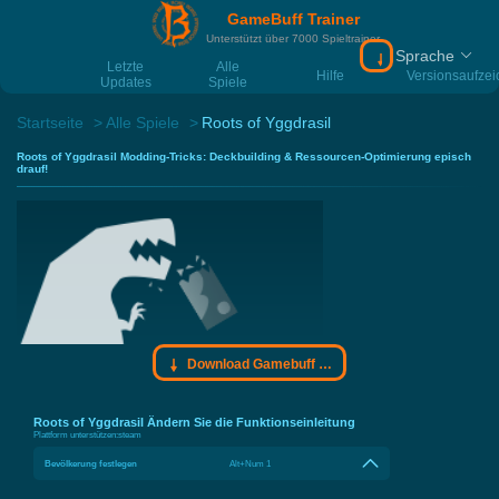
GameBuff Trainer
Unterstützt über 7000 Spieltrainer
Sprache
Download Gamebu
Letzte
Alle
Hilfe
Versionsaufze
Updates
Spiele
Startseite
Alle Spiele
Roots of Yggdrasil
Roots of Yggdrasil Modding-Tricks: Deckbuilding & Ressourcen-Optimierung episch
drauf!
Download Gamebuff Trainer
Roots of Yggdrasil Ändern Sie die Funktionseinleitung
Plattform unterstützen:
steam
Bevölkerung festlegen
Alt+Num 1