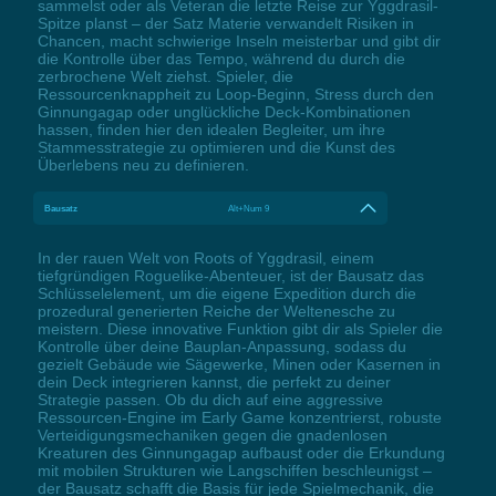
sammelst oder als Veteran die letzte Reise zur Yggdrasil-
Spitze planst – der Satz Materie verwandelt Risiken in
Chancen, macht schwierige Inseln meisterbar und gibt dir
die Kontrolle über das Tempo, während du durch die
zerbrochene Welt ziehst. Spieler, die
Ressourcenknappheit zu Loop-Beginn, Stress durch den
Ginnungagap oder unglückliche Deck-Kombinationen
hassen, finden hier den idealen Begleiter, um ihre
Stammesstrategie zu optimieren und die Kunst des
Überlebens neu zu definieren.
Bausatz
Alt+Num 9
In der rauen Welt von Roots of Yggdrasil, einem
tiefgründigen Roguelike-Abenteuer, ist der Bausatz das
Schlüsselelement, um die eigene Expedition durch die
prozedural generierten Reiche der Weltenesche zu
meistern. Diese innovative Funktion gibt dir als Spieler die
Kontrolle über deine Bauplan-Anpassung, sodass du
gezielt Gebäude wie Sägewerke, Minen oder Kasernen in
dein Deck integrieren kannst, die perfekt zu deiner
Strategie passen. Ob du dich auf eine aggressive
Ressourcen-Engine im Early Game konzentrierst, robuste
Verteidigungsmechaniken gegen die gnadenlosen
Kreaturen des Ginnungagap aufbaust oder die Erkundung
mit mobilen Strukturen wie Langschiffen beschleunigst –
der Bausatz schafft die Basis für jede Spielmechanik, die