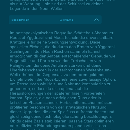
als nur Währung – sie sind der Schlüssel zu deiner
Legende in den Neun Welten.
Moos-Eichel-Set
LCtrl+Num 1
Im postapokalyptischen Roguelike-Städtebau-Abenteuer
Roots of Yggdrasil sind Moos-Eicheln die unverzichtbare
Kraftquelle für deine Siedlungsentwicklung. Diese
speziellen Eicheln, die du durch das Ernten von Yggdrasil-
Sämlingen in den Neun Reichen sammeln kannst,
ermöglichen dir den Aufbau entscheidender Gebäude wie
Sägemühle und Farm sowie das Freischalten von
Fähigkeiten, die deine Anführer stärken und deine
Überlebenschancen in der zerbrochenen Weltenbaum-
Welt erhöhen. Im Gegensatz zu den raren goldenen
Eicheln bieten die Moos-Eicheln eine zuverlässige Option,
um Ressourcen wie Holz und Nahrung kontinuierlich zu
generieren, sodass du dich optimal auf die
Herausforderungen der späteren Inseln vorbereiten
kannst. Spieler, die nach erfolglosen Runs oder in
kritischen Phasen schnelle Fortschritte machen müssen,
profitieren besonders von der strategischen Nutzung
dieser Upgrades, die den Spielfluss aufrechterhalten und
gleichzeitig deine Technologieforschung beschleunigen.
Ob du deine Basis stabilisieren, passive Stats optimieren
oder effiziente Erkundungsrouten planen willst – das