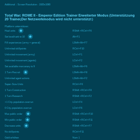
Additional：Screen Resolution - 1920x1080
Total War: ROME II - Emperor Edition Trainer Erweiterter Modus (Unterstützung
20 Trainer,Der Netzwerkmodus wird nicht unterstützt）
Plattform unterstützen:
Heal units
RShift +RCtrl+F6
Set level/rank to 10
Alt+F1
Fill experiences (army + general)
LShift+Alt+F7
Unlimited skillpoints
RCtrl+F10
Unlimited movement (army)
LCtrl+F1
Unlimited movement (agents)
LCtrl+F2
Set available mercenary to 9
LShift+Alt+F6
1 Turn Recruit
LShift+Alt+F8
Unlimited agent actions
LShift+Alt+F2
Super-Size-Units
RCtrl+F6
1 Turn Construction
RShift +RCtrl+F8
1 Turn Research
RShift +RCtrl+F2
+1 City-population-overrun
LCtrl+F4
0 City-population-overrun
LCtrl+F6
Max public order
RShift +RCtrl+F10
Min public order
RShift +RCtrl+F11
Decrease units
RShift +RCtrl+F7
No skillpoints
RCtrl+F11
Geld erhöhen
Num 1