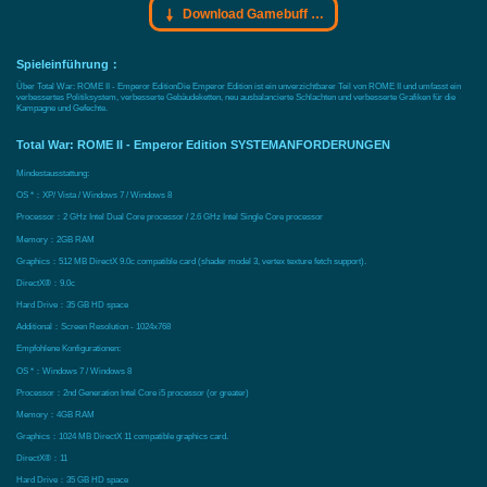
Download Gamebuff Trainer
Spieleinführung：
Über Total War: ROME II - Emperor EditionDie Emperor Edition ist ein unverzichtbarer Teil von ROME II und umfasst ein
verbessertes Politiksystem, verbesserte Gebäudeketten, neu ausbalancierte Schlachten und verbesserte Grafiken für die
Kampagne und Gefechte.
Total War: ROME II - Emperor Edition SYSTEMANFORDERUNGEN
Mindestausstattung:
OS *：XP/ Vista / Windows 7 / Windows 8
Processor：2 GHz Intel Dual Core processor / 2.6 GHz Intel Single Core processor
Memory：2GB RAM
Graphics：512 MB DirectX 9.0c compatible card (shader model 3, vertex texture fetch support).
DirectX®：9.0c
Hard Drive：35 GB HD space
Additional：Screen Resolution - 1024x768
Empfohlene Konfigurationen:
OS *：Windows 7 / Windows 8
Processor：2nd Generation Intel Core i5 processor (or greater)
Memory：4GB RAM
Graphics：1024 MB DirectX 11 compatible graphics card.
DirectX®：11
Hard Drive：35 GB HD space