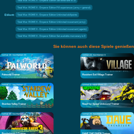
Total War: ROME II - Emperor Edition Set level/rank to 10
Total War: ROME II - Emperor Edition Fill experiences (army + general)
Etikett:
Total War: ROME II - Emperor Edition Unlimited skillpoints
Total War: ROME II - Emperor Edition Unlimited movement (army)
Total War: ROME II - Emperor Edition Unlimited movement (agents)
Total War: ROME II - Emperor Edition Set available mercenary to 9
Sie können auch diese Spiele genießen
normal 39
hochfahren 44
normal 23
hochfahren 9
Palworld Trainer
Resident Evil Village Trainer
normal 17
hochfahren 17
normal 11
hochfahren 32
Stardew Valley Trainer
Need for Speed Unbound Trainer
normal 49
hochfahren 25
normal 24
hochfahren 29
Borderlands 3 Trainer
DAVE THE DIVER Trainer