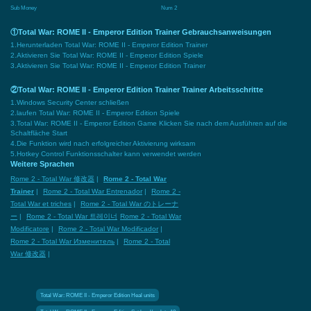
Sub Money
Num 2
①Total War: ROME II - Emperor Edition Trainer Gebrauchsanweisungen
1.Herunterladen Total War: ROME II - Emperor Edition Trainer
2.Aktivieren Sie Total War: ROME II - Emperor Edition Spiele
3.Aktivieren Sie Total War: ROME II - Emperor Edition Trainer
②Total War: ROME II - Emperor Edition Trainer Trainer Arbeitsschritte
1.Windows Security Center schließen
2.laufen Total War: ROME II - Emperor Edition Spiele
3.Total War: ROME II - Emperor Edition Game Klicken Sie nach dem Ausführen auf die
Schaltfläche Start
4.Die Funktion wird nach erfolgreicher Aktivierung wirksam
5.Hotkey Control Funktionsschalter kann verwendet werden
Weitere Sprachen
Rome 2 - Total War 修改器
|
Rome 2 - Total War
Trainer
|
Rome 2 - Total War Entrenador
|
Rome 2 -
Total War et triches
|
Rome 2 - Total War のトレーナ
ー
|
Rome 2 - Total War 트레이너
Rome 2 - Total War
Modificatore
|
Rome 2 - Total War Modificador
|
Rome 2 - Total War Изменитель
|
Rome 2 - Total
War 修改器
|
Total War: ROME II - Emperor Edition Heal units