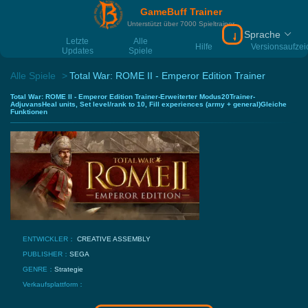
GameBuff Trainer
Unterstützt über 7000 Spieltrainer
Sprache
Download Gamebu
Letzte
Alle
Hilfe
Versionsaufze
Updates
Spiele
Alle Spiele
Total War: ROME II - Emperor Edition Trainer
Total War: ROME II - Emperor Edition Trainer-Erweiterter Modus20Trainer-
AdjuvansHeal units, Set level/rank to 10, Fill experiences (army + general)Gleiche
Funktionen
ENTWICKLER：
CREATIVE ASSEMBLY
PUBLISHER：
SEGA
GENRE：
Strategie
Verkaufsplattform：