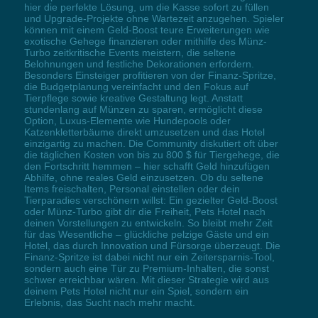
hier die perfekte Lösung, um die Kasse sofort zu füllen
und Upgrade-Projekte ohne Wartezeit anzugehen. Spieler
können mit einem Geld-Boost teure Erweiterungen wie
exotische Gehege finanzieren oder mithilfe des Münz-
Turbo zeitkritische Events meistern, die seltene
Belohnungen und festliche Dekorationen erfordern.
Besonders Einsteiger profitieren von der Finanz-Spritze,
die Budgetplanung vereinfacht und den Fokus auf
Tierpflege sowie kreative Gestaltung legt. Anstatt
stundenlang auf Münzen zu sparen, ermöglicht diese
Option, Luxus-Elemente wie Hundepools oder
Katzenkletterbäume direkt umzusetzen und das Hotel
einzigartig zu machen. Die Community diskutiert oft über
die täglichen Kosten von bis zu 800 $ für Tiergehege, die
den Fortschritt hemmen – hier schafft Geld hinzufügen
Abhilfe, ohne reales Geld einzusetzen. Ob du seltene
Items freischalten, Personal einstellen oder dein
Tierparadies verschönern willst: Ein gezielter Geld-Boost
oder Münz-Turbo gibt dir die Freiheit, Pets Hotel nach
deinen Vorstellungen zu entwickeln. So bleibt mehr Zeit
für das Wesentliche – glückliche pelzige Gäste und ein
Hotel, das durch Innovation und Fürsorge überzeugt. Die
Finanz-Spritze ist dabei nicht nur ein Zeitersparnis-Tool,
sondern auch eine Tür zu Premium-Inhalten, die sonst
schwer erreichbar wären. Mit dieser Strategie wird aus
deinem Pets Hotel nicht nur ein Spiel, sondern ein
Erlebnis, das Sucht nach mehr macht.