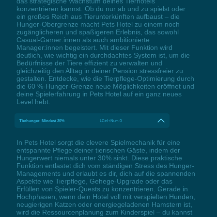
das strategische Wachstum deines Tierhotels
konzentrieren kannst. Ob du nur ab und zu spielst oder
ein großes Reich aus Tierunterkünften aufbaust – die
Hunger-Obergrenze macht Pets Hotel zu einem noch
zugänglicheren und spaßigeren Erlebnis, das sowohl
Casual-Gamer:innen als auch ambitionierte
Manager:innen begeistert. Mit dieser Funktion wird
deutlich, wie wichtig ein durchdachtes System ist, um die
Bedürfnisse der Tiere effizient zu verwalten und
gleichzeitig den Alltag in deiner Pension stressfreier zu
gestalten. Entdecke, wie die Tierpflege-Optimierung durch
die 60 %-Hunger-Grenze neue Möglichkeiten eröffnet und
deine Spielerfahrung in Pets Hotel auf ein ganz neues
Level hebt.
Tierhunger: Mindest 30%
LCtrl+Num 0
In Pets Hotel sorgt die clevere Spielmechanik für eine
entspannte Pflege deiner tierischen Gäste, indem der
Hungerwert niemals unter 30% sinkt. Diese praktische
Funktion entlastet dich vom ständigen Stress des Hunger-
Managements und erlaubt es dir, dich auf die spannenden
Aspekte wie Tierpflege, Gehege-Upgrade oder das
Erfüllen von Spieler-Quests zu konzentrieren. Gerade in
Hochphasen, wenn dein Hotel voll mit verspielten Hunden,
neugierigen Katzen oder energiegeladenen Hamstern ist,
wird die Ressourcenplanung zum Kinderspiel – du kannst