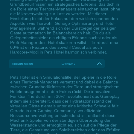
Grundbedürfnissen ein strategisches Erlebnis, das dich in
die Rolle eines Tierhotel-Managers eintauchen lässt, ohne
die Mikroverwaltung zur Last zu werden. Mit dieser
Einstellung bleibt der Fokus auf den wirklich spannenden
Aspekten wie Tierwohl, Gehege-Optimierung und Hotel-
Management, während sich der Durstpegel der pelzigen
Gäste automatisch im Balancebereich hält. Ob du als
Gelegenheitsspieler ein chilliges Erlebnis suchst oder als
Profi-Manager dein Hotel skalieren willst – Tierdurst: max
60% ist ein Feature, das sowohl Casual als auch
Hardcore-Modi in Pets Hotel harmonisch verbindet.
Tierdurst: min 30%
LCtrl+Num 3
Pets Hotel ist ein Simulationstitle, der Spieler in die Rolle
eines Tierhotel-Managers versetzt und dabei die Balance
zwischen Grundbedürfnissen der Tiere und strategischem
Hotelmanagement in den Fokus rückt. Die innovative
Funktion 'Tierdurst: min 30%' revolutioniert das Gameplay,
indem sie sicherstellt, dass der Hydratationsstand der
virtuellen Gäste niemals unter eine kritische Schwelle fällt.
Gerade in der Gaming-Community, wo effiziente
Ressourcenverwaltung entscheidend ist, entlastet diese
Mechanik Spieler von der ständigen Überprüfung der
Wasserstände und ermöglicht es, sich auf die Pflege der
Tiere, die Gestaltung von Spielbereichen oder das Erfüllen