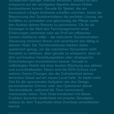
Schildkröten weniger intensiv verlaufen, sodass du dich
entspannt auf die wichtigsten Aspekte deines Hotels
konzentrieren kannst. Gerade für Spieler, die ein
thematisch ruhiges Ambiente schaffen möchten, bietet die
Begrenzung des Sozialverhaltens die perfekte Lösung, um
Konflikte zu vermeiden und gleichzeitig die Pflege sowie
den Ausbau deines Resorts zu priorisieren. Ob du als
Einsteiger in die Welt des Tiermanagements erste
Erfahrungen sammelst oder als Profi ein effizientes
System etablieren willst – die reduzierte Sozialverhalten-
Steuerung minimiert Stress und vereinfacht den Alltag in
deinem Hotel. Die Tierinteraktionen bleiben dabei
spielerisch genug, um die natürlichen Dynamiken nicht
komplett zu verlieren, aber gerade so entspannt, dass du
dich auf kreative Gestaltungsideen oder strategische
Entscheidungen konzentrieren kannst. Gerade in
vollbelegten Hotels mit einer bunten Mischung aus aktiven
und zurückhaltenden Tieren wird die 60%-Grenze zum
wahren Game-Changer, der die Zufriedenheit deiner
tierischen Gäste auf ein neues Level hebt. So bleibt mehr
Zeit für die spannenden Aufgaben wie das Design
personalisierter Zimmer oder das Optimieren deiner
Serviceabläufe, während die Tiere harmonisch
miteinander leben. Pets Hotel kombiniert mit dieser
Funktion tierische niedlichkeit mit smarter Simulation,
sodass du dein Traumhotel ohne Overload verwirklichen
kannst.