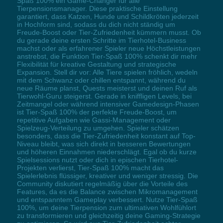
Spaß 100% ein Game-Changer für alle
Tierpensionsmanager. Diese praktische Einstellung
garantiert, dass Katzen, Hunde und Schildkröten jederzeit
in Hochform sind, sodass du dich nicht ständig um
Freude-Boost oder Tier-Zufriedenheit kümmern musst. Ob
du gerade deine ersten Schritte im Tierhotel-Business
machst oder als erfahrener Spieler neue Höchstleistungen
anstrebst, die Funktion Tier-Spaß 100% schenkt dir mehr
Flexibilität für kreative Gestaltung und strategische
Expansion. Stell dir vor: Alle Tiere spielen fröhlich, wedeln
mit dem Schwanz oder chillen entspannt, während du
neue Räume planst, Quests meisterst und deinen Ruf als
Tierwohl-Guru steigerst. Gerade in kniffligen Levels, bei
Zeitmangel oder während intensiver Gamedesign-Phasen
ist Tier-Spaß 100% der perfekte Freude-Boost, um
repetitive Aufgaben wie Gassi-Management oder
Spielzeug-Verteilung zu umgehen. Spieler schätzen
besonders, dass die Tier-Zufriedenheit konstant auf Top-
Niveau bleibt, was sich direkt in besseren Bewertungen
und höheren Einnahmen niederschlägt. Egal ob du kurze
Spielsessions nutzt oder dich in epischen Tierhotel-
Projekten verlierst, Tier-Spaß 100% macht das
Spielerlebnis flüssiger, kreativer und weniger stressig. Die
Community diskutiert regelmäßig über die Vorteile des
Features, da es die Balance zwischen Mikromanagement
und entspanntem Gameplay verbessert. Nutze Tier-Spaß
100%, um deine Tierpension zum ultimativen Wohlfühlort
zu transformieren und gleichzeitig deine Gaming-Strategie