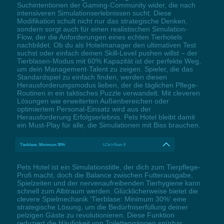
Suchintentionen der Gaming-Community wider, die nach
intensiveren Simulationserlebnissen sucht. Diese
Modifikation schult nicht nur das strategische Denken,
sondern sorgt auch für einen realistischen Simulation-
Flow, der die Anforderungen eines echten Tierhotels
nachbildet. Ob du als Hotelmanager den ultimativen Test
suchst oder einfach deinen Skill-Level pushen willst – der
Tierblasen-Modus mit 60% Kapazität ist der perfekte Weg,
um dein Management-Talent zu zeigen. Spieler, die das
Standardspiel zu einfach finden, werden diesen
Herausforderungsmodus lieben, der die täglichen Pflege-
Routinen in ein taktisches Puzzle verwandelt. Mit cleveren
Lösungen wie erweiterten Außenbereichen oder
optimiertem Personal-Einsatz wird aus der
Herausforderung Erfolgserlebnis. Pets Hotel bleibt damit
ein Must-Play für alle, die Simulationen mit Biss brauchen.
Tierblase: Minimum 30%
LCtrl+Num 6
Pets Hotel ist ein Simulationstitle, der dich zum Tierpflege-
Profi macht, doch die Balance zwischen Futterausgabe,
Spielzeiten und der nervenaufreibenden Tierhygiene kann
schnell zum Albtraum werden. Glücklicherweise bietet die
clevere Spielmechanik 'Tierblase: Minimum 30%' eine
strategische Lösung, um die Bedürfniserfüllung deiner
pelzigen Gäste zu revolutionieren. Diese Funktion
reduziert die Häufigkeit von Toilettengängen spürbar,