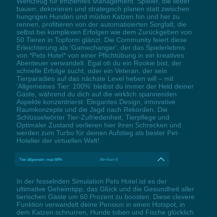
Werkzeug für effizientes Management. Spieler, die lieber
bauen, dekorieren und strategisch planen statt zwischen
hungrigen Hunden und müden Katzen hin und her zu
rennen, profitieren von der automatisierten Sorgfalt, die
selbst bei komplexen Erfolgen wie dem Zurückgeben von
50 Tieren in Topform glänzt. Die Community feiert diese
Erleichterung als 'Gamechanger', der das Spielerlebnis
von *Pets Hotel* von einer Pflichtübung in ein kreatives
Abenteuer verwandelt. Egal ob du ein Rookie bist, der
schnelle Erfolge sucht, oder ein Veteran, der sein
Tierparadies auf das nächste Level heben will – mit
'Allgemeines Tier: 100%' bleibst du immer der Held deiner
Gäste, während du dich auf die wirklich spannenden
Aspekte konzentrierst: Elegantes Design, innovative
Raumkonzepte und die Jagd nach Rekorden. Die
Schlüsselwörter Tier-Zufriedenheit, Tierpflege und
Optimaler Zustand verlieren hier ihren Schrecken und
werden zum Turbo für deinen Aufstieg als bester Pet-
Hotelier der virtuellen Welt!
Tier allgemein: max 60%
Alt+Num 6
In der fesselnden Simulation Pets Hotel ist es der
ultimative Geheimtipp, das Glück und die Gesundheit aller
tierischen Gäste um 60 Prozent zu boosten. Diese clevere
Funktion verwandelt deine Pension in einen Hotspot, in
dem Katzen schnurren, Hunde toben und Fische glücklich