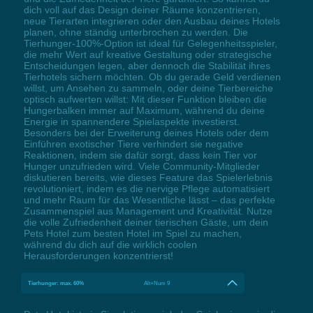
dich voll auf das Design deiner Räume konzentrieren,
neue Tierarten integrieren oder den Ausbau deines Hotels
planen, ohne ständig unterbrochen zu werden. Die
Tierhunger-100%-Option ist ideal für Gelegenheitsspieler,
die mehr Wert auf kreative Gestaltung oder strategische
Entscheidungen legen, aber dennoch die Stabilität ihres
Tierhotels sichern möchten. Ob du gerade Geld verdienen
willst, um Ansehen zu sammeln, oder deine Tierbereiche
optisch aufwerten willst: Mit dieser Funktion bleiben die
Hungerbalken immer auf Maximum, während du deine
Energie in spannendere Spielaspekte investierst.
Besonders bei der Erweiterung deines Hotels oder dem
Einführen exotischer Tiere verhindert sie negative
Reaktionen, indem sie dafür sorgt, dass kein Tier vor
Hunger unzufrieden wird. Viele Community-Mitglieder
diskutieren bereits, wie dieses Feature das Spielerlebnis
revolutioniert, indem es die nervige Pflege automatisiert
und mehr Raum für das Wesentliche lässt – das perfekte
Zusammenspiel aus Management und Kreativität. Nutze
die volle Zufriedenheit deiner tierischen Gäste, um dein
Pets Hotel zum besten Hotel im Spiel zu machen,
während du dich auf die wirklich coolen
Herausforderungen konzentrierst!
Tierhunger: max. 60%
Alt+Num 9