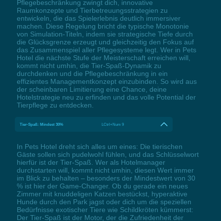
Pflegebeschränkung zwingt dich, innovative
Raumkonzepte und Tierbetreuungsstrategien zu
entwickeln, die das Spielerlebnis deutlich immersiver
machen. Diese Regelung bricht die typische Monotonie
von Simulation-Titeln, indem sie strategische Tiefe durch
die Glücksgrenze erzeugt und gleichzeitig den Fokus auf
das Zusammenspiel aller Pflegesysteme legt. Wer in Pets
Hotel die nächste Stufe der Meisterschaft erreichen will,
kommt nicht umhin, die Tier-Spaß-Dynamik zu
durchdenken und die Pflegebeschränkung in ein
effizientes Managementkonzept einzubinden. So wird aus
der scheinbaren Limitierung eine Chance, deine
Hotelstrategie neu zu erfinden und das volle Potential der
Tierpflege zu entdecken.
Tier-Spaß: Mindest 30%
LCtrl+Num 9
In Pets Hotel dreht sich alles um eines: Die tierischen
Gäste sollen sich pudelwohl fühlen, und das Schlüsselwort
hierfür ist der Tier-Spaß. Wer als Hotelmanager
durchstarten will, kommt nicht umhin, diesen Wert immer
im Blick zu behalten – besonders der Mindestwert von 30
% ist hier der Game-Changer. Ob du gerade ein neues
Zimmer mit knuddeligen Katzen bestückst, hyperaktive
Hunde durch den Park jagst oder dich um die speziellen
Bedürfnisse exotischer Tiere wie Schildkröten kümmerst:
Der Tier-Spaß ist der Motor, der die Zufriedenheit der