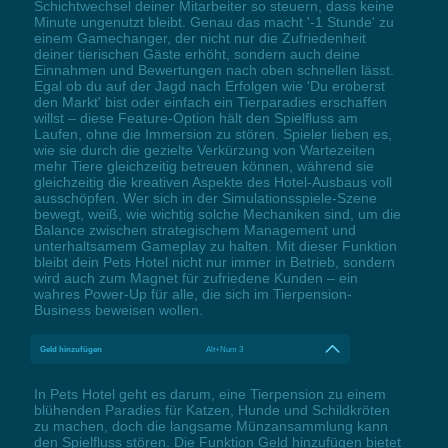
Schichtwechsel deiner Mitarbeiter so steuern, dass keine
Minute ungenutzt bleibt. Genau das macht '-1 Stunde' zu
einem Gamechanger, der nicht nur die Zufriedenheit
deiner tierischen Gäste erhöht, sondern auch deine
Einnahmen und Bewertungen nach oben schnellen lässt.
Egal ob du auf der Jagd nach Erfolgen wie 'Du eroberst
den Markt' bist oder einfach ein Tierparadies erschaffen
willst – diese Feature-Option hält den Spielfluss am
Laufen, ohne die Immersion zu stören. Spieler lieben es,
wie sie durch die gezielte Verkürzung von Wartezeiten
mehr Tiere gleichzeitig betreuen können, während sie
gleichzeitig die kreativen Aspekte des Hotel-Ausbaus voll
ausschöpfen. Wer sich in der Simulationsspiele-Szene
bewegt, weiß, wie wichtig solche Mechaniken sind, um die
Balance zwischen strategischem Management und
unterhaltsamem Gameplay zu halten. Mit dieser Funktion
bleibt dein Pets Hotel nicht nur immer in Betrieb, sondern
wird auch zum Magnet für zufriedene Kunden – ein
wahres Power-Up für alle, die sich im Tierpension-
Business beweisen wollen.
Geld hinzufügen
Alt+Num 3
In Pets Hotel geht es darum, eine Tierpension zu einem
blühenden Paradies für Katzen, Hunde und Schildkröten
zu machen, doch die langsame Münzansammlung kann
den Spielfluss stören. Die Funktion Geld hinzufügen bietet