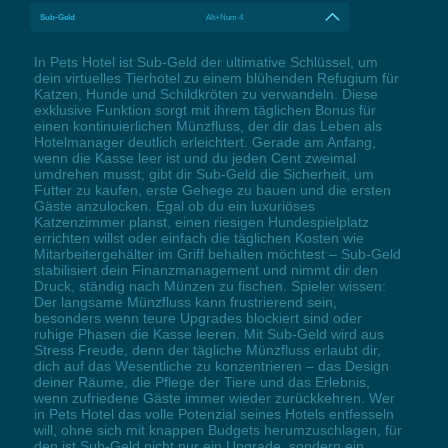
Sub-Geld
Alt+Num 4
In Pets Hotel ist Sub-Geld der ultimative Schlüssel, um
dein virtuelles Tierhotel zu einem blühenden Refugium für
Katzen, Hunde und Schildkröten zu verwandeln. Diese
exklusive Funktion sorgt mit ihrem täglichen Bonus für
einen kontinuierlichen Münzfluss, der dir das Leben als
Hotelmanager deutlich erleichtert. Gerade am Anfang,
wenn die Kasse leer ist und du jeden Cent zweimal
umdrehen musst, gibt dir Sub-Geld die Sicherheit, um
Futter zu kaufen, erste Gehege zu bauen und die ersten
Gäste anzulocken. Egal ob du ein luxuriöses
Katzenzimmer planst, einen riesigen Hundespielplatz
errichten willst oder einfach die täglichen Kosten wie
Mitarbeitergehälter im Griff behalten möchtest – Sub-Geld
stabilisiert dein Finanzmanagement und nimmt dir den
Druck, ständig nach Münzen zu fischen. Spieler wissen:
Der langsame Münzfluss kann frustrierend sein,
besonders wenn teure Upgrades blockiert sind oder
ruhige Phasen die Kasse leeren. Mit Sub-Geld wird aus
Stress Freude, denn der tägliche Münzfluss erlaubt dir,
dich auf das Wesentliche zu konzentrieren – das Design
deiner Räume, die Pflege der Tiere und das Erlebnis,
wenn zufriedene Gäste immer wieder zurückkehren. Wer
in Pets Hotel das volle Potenzial seines Hotels entfesseln
will, ohne sich mit knappen Budgets herumzuschlagen, für
den ist Sub-Geld nicht nur ein Upgrade, sondern ein