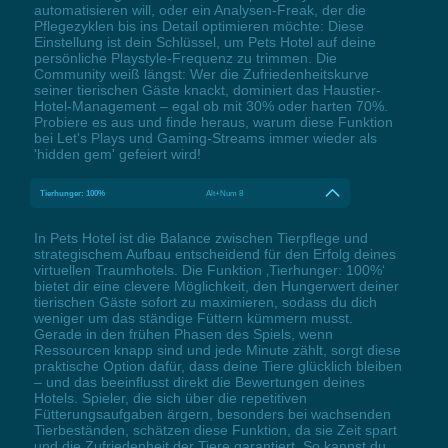
automatisieren will, oder ein Analysen-Freak, der die
Pflegezyklen bis ins Detail optimieren möchte: Diese
Einstellung ist dein Schlüssel, um Pets Hotel auf deine
persönliche Playstyle-Frequenz zu trimmen. Die
Community weiß längst: Wer die Zufriedenheitskurve
seiner tierischen Gäste knackt, dominiert das Haustier-
Hotel-Management – egal ob mit 30% oder harten 70%.
Probiere es aus und finde heraus, warum diese Funktion
bei Let's Plays und Gaming-Streams immer wieder als
'hidden gem' gefeiert wird!
Tierhunger: 100%
Alt+Num 8
In Pets Hotel ist die Balance zwischen Tierpflege und
strategischem Aufbau entscheidend für den Erfolg deines
virtuellen Traumhotels. Die Funktion ‚Tierhunger: 100%‘
bietet dir eine clevere Möglichkeit, den Hungerwert deiner
tierischen Gäste sofort zu maximieren, sodass du dich
weniger um das ständige Füttern kümmern musst.
Gerade in den frühen Phasen des Spiels, wenn
Ressourcen knapp sind und jede Minute zählt, sorgt diese
praktische Option dafür, dass deine Tiere glücklich bleiben
– und das beeinflusst direkt die Bewertungen deines
Hotels. Spieler, die sich über die repetitiven
Fütterungsaufgaben ärgern, besonders bei wachsenden
Tierbeständen, schätzen diese Funktion, da sie Zeit spart
und die Zufriedenheit der Tiere garantiert. So kannst du