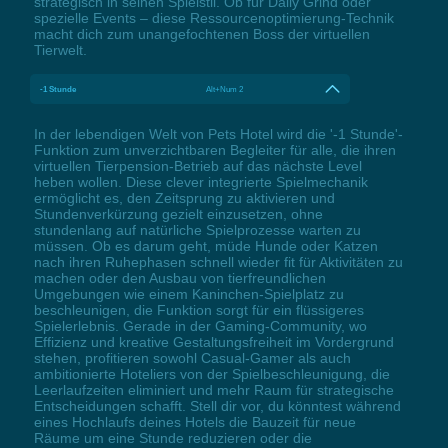
strategisch in seinen Spielstil. Ob für Daily Grind oder
spezielle Events – diese Ressourcenoptimierung-Technik
macht dich zum unangefochtenen Boss der virtuellen
Tierwelt.
-1 Stunde
Alt+Num 2
In der lebendigen Welt von Pets Hotel wird die '-1 Stunde'-
Funktion zum unverzichtbaren Begleiter für alle, die ihren
virtuellen Tierpension-Betrieb auf das nächste Level
heben wollen. Diese clever integrierte Spielmechanik
ermöglicht es, den Zeitsprung zu aktivieren und
Stundenverkürzung gezielt einzusetzen, ohne
stundenlang auf natürliche Spielprozesse warten zu
müssen. Ob es darum geht, müde Hunde oder Katzen
nach ihren Ruhephasen schnell wieder fit für Aktivitäten zu
machen oder den Ausbau von tierfreundlichen
Umgebungen wie einem Kaninchen-Spielplatz zu
beschleunigen, die Funktion sorgt für ein flüssigeres
Spielerlebnis. Gerade in der Gaming-Community, wo
Effizienz und kreative Gestaltungsfreiheit im Vordergrund
stehen, profitieren sowohl Casual-Gamer als auch
ambitionierte Hoteliers von der Spielbeschleunigung, die
Leerlaufzeiten eliminiert und mehr Raum für strategische
Entscheidungen schafft. Stell dir vor, du könntest während
eines Hochlaufs deines Hotels die Bauzeit für neue
Räume um eine Stunde reduzieren oder die