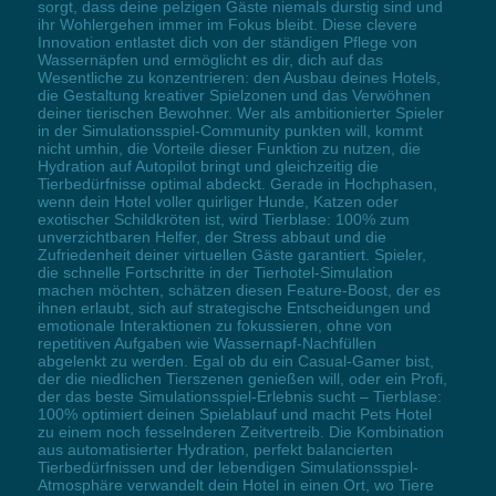
sorgt, dass deine pelzigen Gäste niemals durstig sind und
ihr Wohlergehen immer im Fokus bleibt. Diese clevere
Innovation entlastet dich von der ständigen Pflege von
Wassernäpfen und ermöglicht es dir, dich auf das
Wesentliche zu konzentrieren: den Ausbau deines Hotels,
die Gestaltung kreativer Spielzonen und das Verwöhnen
deiner tierischen Bewohner. Wer als ambitionierter Spieler
in der Simulationsspiel-Community punkten will, kommt
nicht umhin, die Vorteile dieser Funktion zu nutzen, die
Hydration auf Autopilot bringt und gleichzeitig die
Tierbedürfnisse optimal abdeckt. Gerade in Hochphasen,
wenn dein Hotel voller quirliger Hunde, Katzen oder
exotischer Schildkröten ist, wird Tierblase: 100% zum
unverzichtbaren Helfer, der Stress abbaut und die
Zufriedenheit deiner virtuellen Gäste garantiert. Spieler,
die schnelle Fortschritte in der Tierhotel-Simulation
machen möchten, schätzen diesen Feature-Boost, der es
ihnen erlaubt, sich auf strategische Entscheidungen und
emotionale Interaktionen zu fokussieren, ohne von
repetitiven Aufgaben wie Wassernapf-Nachfüllen
abgelenkt zu werden. Egal ob du ein Casual-Gamer bist,
der die niedlichen Tierszenen genießen will, oder ein Profi,
der das beste Simulationsspiel-Erlebnis sucht – Tierblase:
100% optimiert deinen Spielablauf und macht Pets Hotel
zu einem noch fesselnderen Zeitvertreib. Die Kombination
aus automatisierter Hydration, perfekt balancierten
Tierbedürfnissen und der lebendigen Simulationsspiel-
Atmosphäre verwandelt dein Hotel in einen Ort, wo Tiere