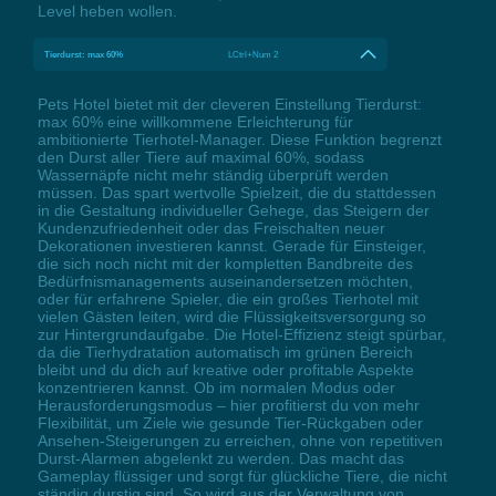
Level heben wollen.
Tierdurst: max 60%
LCtrl+Num 2
Pets Hotel bietet mit der cleveren Einstellung Tierdurst:
max 60% eine willkommene Erleichterung für
ambitionierte Tierhotel-Manager. Diese Funktion begrenzt
den Durst aller Tiere auf maximal 60%, sodass
Wassernäpfe nicht mehr ständig überprüft werden
müssen. Das spart wertvolle Spielzeit, die du stattdessen
in die Gestaltung individueller Gehege, das Steigern der
Kundenzufriedenheit oder das Freischalten neuer
Dekorationen investieren kannst. Gerade für Einsteiger,
die sich noch nicht mit der kompletten Bandbreite des
Bedürfnismanagements auseinandersetzen möchten,
oder für erfahrene Spieler, die ein großes Tierhotel mit
vielen Gästen leiten, wird die Flüssigkeitsversorgung so
zur Hintergrundaufgabe. Die Hotel-Effizienz steigt spürbar,
da die Tierhydratation automatisch im grünen Bereich
bleibt und du dich auf kreative oder profitable Aspekte
konzentrieren kannst. Ob im normalen Modus oder
Herausforderungsmodus – hier profitierst du von mehr
Flexibilität, um Ziele wie gesunde Tier-Rückgaben oder
Ansehen-Steigerungen zu erreichen, ohne von repetitiven
Durst-Alarmen abgelenkt zu werden. Das macht das
Gameplay flüssiger und sorgt für glückliche Tiere, die nicht
ständig durstig sind. So wird aus der Verwaltung von