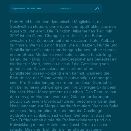
Allgemeines Tier: min. 30%
Alt+Num 7
Pets Hotel bietet eine dynamische Möglichkeit, die
Spielwelt zu steuern, ohne dabei den Spaßfaktor aus den
Augen zu verlieren. Die Funktion 'Allgemeines Tier: min.
30%' ist ein Game-Changer, der dir hilft, die Balance
zwischen Tier-Zufriedenheit und kreativem Hotel-Aufbau
zu finden. Wenn du dich fragst, wie du Katzen, Hunde und
Schildkröten effizienter unterbringen kannst, ohne ständig
in den Stress-Modus zu wechseln, ist diese Einstellung
genau dein Ding. Für Chill-Out-Session-Fans bedeutet ein
niedrigerer Wert, dass du dich auf die Gestaltung von
gemütlichen Katzensalons oder farbenfrohen
Schildkrötenoasen konzentrieren kannst, während die
Bedürfnisse der Gäste weniger aufwendig zu managen
sind. Pro-Spieler hingegen drehen an dieser Schraube,
um bei höheren Schwierigkeiten ihre Strategie-Skills beim
Haustier-Hotel-Management zu pushen. Das Feature löst
den nervigen Moment, wenn die Gästeanforderungen
plötzlich zu einem Overload führen, besonders wenn dein
Hotel langsam zur Mega-Unterkunft mutiert. Wer das Spiel
als zu eintönig empfindet, kann hier die Challenge
aufdrehen – schließlich ist es kein Geheimnis, dass die
Tier-Zufriedenheit direkt die Profitmaximierung und die
Entwicklung deines Hotels beeinflusst. Ob du also ein
relaxter Designer bist, der die Tierpflege-Systeme