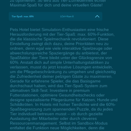
zu optimieren. So wird aus Tier-Zufriedenheit echter
Maximal-Spaß für dich und deine virtuellen Gäste!
Tier-Spaß: max. 60%
LCtrl+Num 8
Pets Hotel bietet Simulation-Enthusiasten eine frische
Herausforderung mit der Tier-Spaß: max. 60%-Funktion,
die die klassische Spielmechanik revolutioniert. Diese
Einstellung zwingt dich dazu, deine Prioritäten neu zu
ordnen, denn egal wie viele interaktive Spielzeuge oder
abwechslungsreiche Spaziergänge du anbietest, der
Spaßfaktor der Tiere bleibt unter der Glücksgrenze von
60%. Anstatt dich auf simple Unterhaltungstaktiken zu
verlassen, musst du jetzt kreative Lösungen entwickeln,
um die Pflegebeschränkung zu umgehen und gleichzeitig
die Zufriedenheit deiner pelzigen Gäste zu maximieren.
Gerade für erfahrene Spieler, die das Basisgame
durchschaut haben, wird das Tier-Spaß-System zum
ultimativen Skill-Test: Investiere in premium
Futterstationen, optimiere Gesundheitschecks oder
designe spezialisierte Pflegeräume für Katzen, Hunde und
Schildkröten. In Hotels mit hoher Tierdichte wird die 60%-
Spaßbegrenzung zum spannenden Puzzle, da du jedes
Tier individuell betreuen musst – ob durch gezielte
Auslastung der Mitarbeiter oder durch cleveres
Ressourcenmanagement. Selbst im Sandbox-Modus
entfaltet die Funktion neue Möglichkeiten, denn die