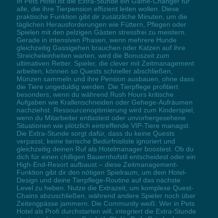
In Pets Hotel ist die Extra-Stunde ein Game-Changer für
alle, die ihre Tierpension effizient leiten wollen. Diese
praktische Funktion gibt dir zusätzliche Minuten, um die
täglichen Herausforderungen wie Füttern, Pflegen oder
Spielen mit den pelzigen Gästen stressfrei zu meistern.
Gerade in intensiven Phasen, wenn mehrere Hunde
gleichzeitig Gassigehen brauchen oder Katzen auf ihre
Streicheleinheiten warten, wird die Bonuszeit zum
ultimativen Retter. Spieler, die clever mit Zeitmanagement
arbeiten, können so Quests schneller abschließen,
Münzen sammeln und ihre Pension ausbauen, ohne dass
die Tiere ungeduldig werden. Die Tierpflege profitiert
besonders, wenn du während Rush Hours kritische
Aufgaben wie Krallenschneiden oder Gehege-Aufräumen
nachziehst. Ressourcenoptimierung wird zum Kinderspiel,
wenn du Mitarbeiter entlastest oder unvorhergesehene
Situationen wie plötzlich eintreffende VIP-Tiere managst.
Die Extra-Stunde sorgt dafür, dass du keine Quests
verpasst, keine tierische Bedürfnisliste ignoriert und
gleichzeitig deinen Ruf als Hotelmanager boostest. Ob du
dich für einen chilligen Bauernhofstil entscheidest oder ein
High-End-Resort aufbaust – diese Zeitmanagement-
Funktion gibt dir den nötigen Spielraum, um dein Hotel-
Design und deine Tierpflege-Routine auf das nächste
Level zu heben. Nutze die Extrazeit, um komplexe Quest-
Chains abzuschließen, während andere Spieler noch über
Zeitengpässe jammern. Die Community weiß: Wer in Pets
Hotel als Profi durchstarten will, integriert die Extra-Stunde