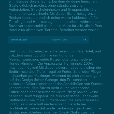
ein flüssiges Spielerlebnis, bei dem du deine tierischen
Gäste glücklich machst, ohne ständig zwischen
Futterstation, Streicheleinheiten und Gruppenaktivitäten
hin und her zu wechseln. Mit dieser Sicherheitsgrenze im
Rücken kannst du endlich deine wahre Leidenschaft für
Tierpflege und Hotelmanagement ausleben, während das
Sozialverhalten stabil bleibt – ein Muss für alle, die in Pets
Hotel zum ultimativen Tierhotel-Betreiber werden wollen.
Tierreinheit: 100%
LCtrl+Alt+Num 3
Stell dir vor: Du leitest eine Tierpension in Pets Hotel, und
trotzdem musst du dich nie um hungrige
Meerschweinchen, müde Katzen oder unzufriedene
Hunde kümmern. Die Anpassung 'Tierreinheit: 100%'
macht es möglich! Mit dieser cleveren Lösung bleiben die
Bedürfnisse aller Tiere – egal ob Futter, Spiel oder Pflege
– dauerhaft auf Maximum, während du dich voll und ganz
auf das Design deiner Gehege, das Freischalten
exklusiver Dekorationen oder das Abschließen von Quests
konzentrierst. Kein Stress mehr durch vergessene
Fütterungen oder heruntergeklickte Pflegebalken, keine
nervigen Bewertungsabzüge durch tierische Langeweile.
Stattdessen maximale Zufriedenheit, die sich in Münzen
und Quest-Fortschritt niederschlägt. Gerade bei
Hochbetrieb, wenn dutzende Tierbesitzer gleichzeitig ihre
Schützlinge abliefern, oder bei Quest-Challenges, die