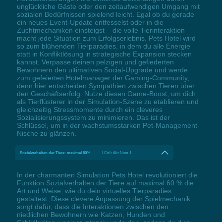
unglückliche Gäste oder den zeitaufwendigen Umgang mit
sozialen Bedürfnissen spielend leicht. Egal ob du gerade
ein neues Event-Update entfesselst oder in die
Zuchtmechaniken einsteigst – die volle Tierinteraktion
macht jede Situation zum Erfolgserlebnis. Pets Hotel wird
so zum blühenden Tierparadies, in dem du alle Energie
statt in Konfliktlösung in strategische Expansion stecken
kannst. Verpasse deinen pelzigen und gefiederten
Bewohnern den ultimativen Social-Upgrade und werde
zum gefeierten Hotelmanager der Gaming-Community,
denn hier entscheiden Sympathien zwischen Tieren über
den Geschäftserfolg. Nutze diesen Game-Boost, um dich
als Tierflüsterer in der Simulation-Szene zu etablieren und
gleichzeitig Stressmomente durch ein cleveres
Sozialisierungssystem zu minimieren. Das ist der
Schlüssel, um in der wachstumsstarken Pet-Management-
Nische zu glänzen.
Sozialverhalten der Tiere: maximal 60%
LCtrl+Alt+Num 1
In der charmanten Simulation Pets Hotel revolutioniert die
Funktion Sozialverhalten der Tiere auf maximal 60 % die
Art und Weise, wie du dein virtuelles Tierparadies
gestaltest. Diese clevere Anpassung der Spielmechanik
sorgt dafür, dass die Interaktionen zwischen den
niedlichen Bewohnern wie Katzen, Hunden und