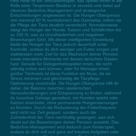
Pets Hotel ist ein Simulationsspiel, das Spieler:innen in die
Rolle einer Tierpension-Besitzer:in versetzt und dabei auf
cleveres Bedürfnis-Management und strategische
Entscheidungen angewiesen ist. Die Hunger-Obergrenze
von maximal 60 % revolutioniert das Gameplay, indem sie
die Pflege der Tiere deutlich vereinfacht. Normalerweise
steigt der Hunger der Hunde, Katzen und Schildkröten bis
zu 100 %, was zu Unzufriedenheit und negativen
Bewertungen führt. Mit dieser intelligenten Einstellung
bleibt der Hunger der Tiere jedoch dauerhaft unter
Kontrolle, sodass du dich weniger um Futter sorgen und
stattdessen mehr Zeit für das Wachstum deiner Pension
sowie interaktive Momente mit deinen tierischen Gästen
hast. Gerade für Gelegenheitsspieler:innen, die nicht
ständig online sein können, oder für Manager:innen
großer Tierhotels ist diese Funktion ein Muss, da sie
Stress minimiert und gleichzeitig die Tierpflege-
Optimierung vorantreibt. Die Hunger-Obergrenze hilft dir
dabei, die Balance zwischen spielerischen
Herausforderungen und Entspannung zu finden, während
du luxuriöse Gehege gestaltest, mit Hunden spielst oder
Katzen streichelst, ohne permanente Hungerwarnungen
zu fürchten. Durch die Reduzierung der Fütterfrequenz
wird nicht nur Zeit gespart, sondern auch die
Zufriedenheit der Tiere nachhaltig gesteigert, was sich
direkt auf die Bewertungen deiner Pension auswirkt. Das
Bedürfnis-Management wird dadurch zum Kinderspiel,
sodass du dich voll und ganz auf kreative Aufgaben oder