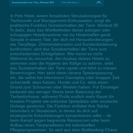
Sozialverhalten der Tiere: Mindest 30%
LCtrl+Alt+Num 2
In Pets Hotel, einem fesselnden Simulationsspiel für
Tierfreunde und Management-Enthusiasten, sorgt die
praktische Funktion Sozialverhalten der Tiere: Mindest 30
% dafür, dass das Wohlbefinden deiner pelzigen oder
schuppigen Hotelbewohner nie ins Hintertreffen gerät.
Gerade in einem Titel, der dich mit Herausforderungen
wie Tierpflege, Zimmerdekoration und Kundenbedienung
konfrontiert, wird das Sozialverhalten der Tiere zum
entscheidenden Erfolgsfaktor. Wer kennt es nicht:
Während du versuchst, den Ausbau deines Hotels zu
stemmen oder die Hygiene der Käfige zu wahren, sinkt
das Sozialverhalten der Tiere rapide und führt zu miesen
Bewertungen. Hier setzt diese clevere Spielanpassung
ein, die selbst bei intensivem Gameplay oder knapper Zeit
sicherstellt, dass Katzen, Hunde und Co. stets einen
Grund zum Schnurren oder Wedeln haben. Für Einsteiger
bedeutet das weniger Stress beim Balancing der
Tierbedürfnisse, während Profis endlich mehr Raum für
kreative Projekte wie exklusive Spielplätze oder exotische
Gehege gewinnen. Die Funktion entfaltet ihre Stärke
besonders in Situationen, in denen du dich auf
strategische Entscheidungen konzentrieren willst – ob
beim Kampf gegen begrenzte Ressourcen oder beim
Aufbau eines Tierparadieses mit individuellen
Pflegeprogrammen. So wird aus dem Multitasking-Chaos