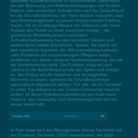
spezieller Kundenwünsche zu konzentrieren. Besonders
bei der Betreuung von Mehrfachbelegungen mit Hunden,
Katzen oder exotischen Schildkröten wird der Zeitaufwand
für die Grundbedürfnisse der Tiere deutlich reduziert, was
das Hotelmanagement zu einem entspannteren Erlebnis
macht. Ob im Challenge-Modus mit Zeitdruck oder beim
Ausbau des Hotels zu einer luxuriösen Anlage - die
garantierte Mindesthydration verhindert
Zufriedenheitsverluste bei den tierischen Gästen und
sichert damit stabile Einnahmen. Spieler, die bisher mit
den repetitiven Aspekten der Mikroverwaltung haderten
oder Probleme mit unzuverlässigen Pflegern hatten,
profitieren von dieser cleveren Systemanpassung, die wie
ein Sicherheitsnetz wirkt. Die Funktion integriert sich
nahtlos in die Bedürfnispyramide des Spiels und erlaubt
es, den Fokus auf die kreativen und strategischen
Elemente zu legen, während die Grundbedürfnisse
automatisch abgedeckt werden. Für alle, die ihr Tierhotel
zu einer Top-Adresse in der Zocker-Community machen
wollen, ist diese Hydrationsoptimierung ein must-have
Feature, das Gameplay und Hotelmanagement auf ein
neues Level hebt.
Tierblase: 100%
LCtrl+Num 4
In Pets Hotel wird das Management deines Tierhotels mit
der Funktion Tierblase: 100% revolutioniert, die dafür