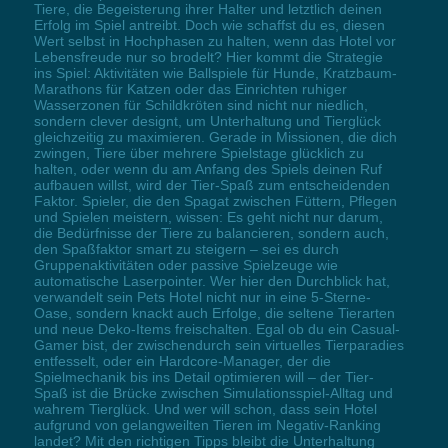
Tiere, die Begeisterung ihrer Halter und letztlich deinen
Erfolg im Spiel antreibt. Doch wie schaffst du es, diesen
Wert selbst in Hochphasen zu halten, wenn das Hotel vor
Lebensfreude nur so brodelt? Hier kommt die Strategie
ins Spiel: Aktivitäten wie Ballspiele für Hunde, Kratzbaum-
Marathons für Katzen oder das Einrichten ruhiger
Wasserzonen für Schildkröten sind nicht nur niedlich,
sondern clever designt, um Unterhaltung und Tierglück
gleichzeitig zu maximieren. Gerade in Missionen, die dich
zwingen, Tiere über mehrere Spielstage glücklich zu
halten, oder wenn du am Anfang des Spiels deinen Ruf
aufbauen willst, wird der Tier-Spaß zum entscheidenden
Faktor. Spieler, die den Spagat zwischen Füttern, Pflegen
und Spielen meistern, wissen: Es geht nicht nur darum,
die Bedürfnisse der Tiere zu balancieren, sondern auch,
den Spaßfaktor smart zu steigern – sei es durch
Gruppenaktivitäten oder passive Spielzeuge wie
automatische Laserpointer. Wer hier den Durchblick hat,
verwandelt sein Pets Hotel nicht nur in eine 5-Sterne-
Oase, sondern knackt auch Erfolge, die seltene Tierarten
und neue Deko-Items freischalten. Egal ob du ein Casual-
Gamer bist, der zwischendurch sein virtuelles Tierparadies
entfesselt, oder ein Hardcore-Manager, der die
Spielmechanik bis ins Detail optimieren will – der Tier-
Spaß ist die Brücke zwischen Simulationsspiel-Alltag und
wahrem Tierglück. Und wer will schon, dass sein Hotel
aufgrund von gelangweilten Tieren im Negativ-Ranking
landet? Mit den richtigen Tipps bleibt die Unterhaltung