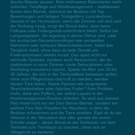
durchs Wasser sausen. Kein mühsames Balancieren mehr
zwischen Tierpflege und Hotelmanagement – stattdessen
floriert dein Betrieb, während die Besitzer mit Top-
Bewertungen und fettigen Trinkgeldern zurückkehren.
Gerade in der Hochsaison, wenn die Zimmer voll sind und
der Andrang riesig, sorgt der Boost dafür, dass keine
Fellnase oder Federgestalt unterfordert bleibt. Selbst bei
Langzeitgästen, die tagelang in deiner Obhut sind, oder
bei exotischen Neuankömmlingen wie verspielten
Hamstern oder scheuen Meerschweinchen, bleibt das
Tierglück stabil, ohne dass du jede Stunde am
Futterautomaten kleben musst. Das spart nicht nur
wertvolle Spielzeit, sondern auch Ressourcen, die du
stattdessen in neue Zimmer, coole Dekorationen oder
Marketing investieren kannst. Spieler im Alter von 20 bis
30 Jahren, die sich in der Tierhotellerie beweisen wollen,
ohne vom Pflegechaos überrollt zu werden, werden
diesen Trick lieben. Kleine Pannen wie vergessene
Streicheleinheiten oder falsches Futter? Kein Problem
mehr, dank des Puffers, der selbst Lapsen in der
Hotelmanagement-Routine abfedert. So wird aus deinem
Pets Hotel nicht nur ein Drei-Sterne-Betrieb, sondern ein
wahres Five-Star-Paradies für Haustiere, in dem die
Besitzer schwärmen und die Tiere strahlen. Egal ob du ein
Veteran in der Simulation bist oder gerade die ersten
Schritte wagst – dieser Boost ist der Schlüssel, um dein
Tierhotel zum Trendspot zu machen, ohne sich im
Alltagstrott zu verlieren.