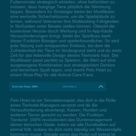
Futtervorräte strategisch einteilen, ohne befürchten zu
müssen, dass hungrige Tiere plötzlich die Stimmung
kippen. Besonders für Einsteiger bietet der Modifikator
eine wertvolle Sicherheitszone, um die Spielabläufe zu
lernen, während Veteranen ihre Multitasking-Fähigkeiten
in Stoßzeiten unter Beweis stellen können. Obwohl die
kostenlose Version durch Werbung und In-App-Käufe
Herausforderungen bringt, bleibt der Spielfluss dank
dieser Funktion flüssiger und spielerfreundlicher. So wird
jede Sitzung zum entspannten Erlebnis, bei dem die
Zufriedenheit der Tiere im Vordergrund steht und du mehr
Zeit für das liebevolle Design deines Tierhotels hast. Der
Modifikator passt perfekt zu Spielern, die Wert auf eine
ausgewogene Kombination aus strategischem Denken
und tierischem Spaß legen, und macht Pets Hotel zu
einem Must-Play für alle Animal-Care-Fans.
Durst des Tieres: 100%
LCtrl+Num 1
Pets Hotel ist ein Simulationsspiel, das dich in die Rolle
eines Tierhotel-Managers versetzt und dir die
Herausforderung abverlangt, Katzen, Hunden und
anderen Tieren gerecht zu werden. Die Funktion
Tierdurst: 100% revolutioniert das Durstmanagement
deiner tierischen Gäste, indem sie alle Durstbalken auf
einmal füllt, sodass du dich nicht ständig um Wassernäpfe
kümmern musst. Gerade wenn das Hotel voll belegt ist