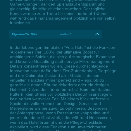
Game-Changer, der den Spielablauf entspannt und
gleichzeitig die Möglichkeiten erweitert. Der tägliche
Bonus wird so zum Turbo für deine Tierhotel-Träume,
während das Finanzmanagement plötzlich wie von selbst
funktioniert.
Allgemeines Tier: 100%
Alt+Num 5
In der lebendigen Simulation *Pets Hotel* ist die Funktion
'Allgemeines Tier: 100%' der ultimative Boost für
ambitionierte Spieler, die sich auf strategische Expansion
und kreative Gestaltung statt nervige Mikromanagement-
Details konzentrieren wollen. Diese durchschlagende
Innovation sorgt dafür, dass Tier-Zufriedenheit, Tierpflege
und der Optimaler Zustand aller Gäste in deinem
virtuellen Paradies immer perfekt sind – egal ob du
gerade die ersten Räume dekorierst oder ein riesiges
Hotel mit Dutzenden Tieren betreibst. Kein mehrfaches
Füttern, kein Stress vor plötzlichen Bedürfnisanstiegen,
kein Verlust wertvoller Zeit: Mit einem Klick entfesseln
Spieler die volle Freiheit, um Design, Service und
Meilensteine wie nie zuvor zu optimieren. Besonders in
der Anfangsphase, wenn Ressourcen knapp sind und
jeder zufriedene Gast zählt, oder während Hochsaison,
wenn das Hotel brummt und die Pflege-Checkliste
explodiert, wird diese Funktion zum unverzichtbaren