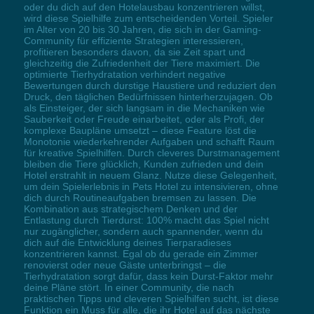
oder du dich auf den Hotelausbau konzentrieren willst,
wird diese Spielhilfe zum entscheidenden Vorteil. Spieler
im Alter von 20 bis 30 Jahren, die sich in der Gaming-
Community für effiziente Strategien interessieren,
profitieren besonders davon, da sie Zeit spart und
gleichzeitig die Zufriedenheit der Tiere maximiert. Die
optimierte Tierhydratation verhindert negative
Bewertungen durch durstige Haustiere und reduziert den
Druck, den täglichen Bedürfnissen hinterherzujagen. Ob
als Einsteiger, der sich langsam in die Mechaniken wie
Sauberkeit oder Freude einarbeitet, oder als Profi, der
komplexe Baupläne umsetzt – diese Feature löst die
Monotonie wiederkehrender Aufgaben und schafft Raum
für kreative Spielhilfen. Durch cleveres Durstmanagement
bleiben die Tiere glücklich, Kunden zufrieden und dein
Hotel erstrahlt in neuem Glanz. Nutze diese Gelegenheit,
um dein Spielerlebnis in Pets Hotel zu intensivieren, ohne
dich durch Routineaufgaben bremsen zu lassen. Die
Kombination aus strategischem Denken und der
Entlastung durch Tierdurst: 100% macht das Spiel nicht
nur zugänglicher, sondern auch spannender, wenn du
dich auf die Entwicklung deines Tierparadieses
konzentrieren kannst. Egal ob du gerade ein Zimmer
renovierst oder neue Gäste unterbringst – die
Tierhydratation sorgt dafür, dass kein Durst-Faktor mehr
deine Pläne stört. In einer Community, die nach
praktischen Tipps und cleveren Spielhilfen sucht, ist diese
Funktion ein Muss für alle, die ihr Hotel auf das nächste