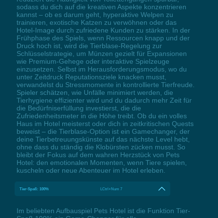
sodass du dich auf die kreativen Aspekte konzentrieren
kannst – ob es darum geht, hyperaktive Welpen zu
trainieren, exotische Katzen zu verwöhnen oder das
Hotel-Image durch zufriedene Kunden zu stärken. In der
Frühphase des Spiels, wenn Ressourcen knapp und der
Druck hoch ist, wird die Tierblase-Regelung zur
Schlüsselstrategie, um Münzen gezielt für Expansionen
wie Premium-Gehege oder interaktive Spielzeuge
einzusetzen. Selbst im Herausforderungsmodus, wo du
unter Zeitdruck Reputationsziele knacken musst,
verwandelst du Stressmomente in kontrollierte Tierfreude.
Spieler schätzen, wie Unfälle minimiert werden, die
Tierhygiene effizienter wird und du dadurch mehr Zeit für
die Bedürfniserfüllung investierst, die die
Zufriedenheitsmeter in die Höhe treibt. Ob du ein volles
Haus im Hotel meisterst oder dich in zeitkritischen Quests
beweist – die Tierblase-Option ist ein Gamechanger, der
deine Tierbetreuungskünste auf das nächste Level hebt,
ohne dass du ständig die Klobürsten zücken musst. So
bleibt der Fokus auf dem wahren Herzstück von Pets
Hotel: den emotionalen Momenten, wenn Tiere spielen,
kuscheln oder neue Abenteuer im Hotel erleben.
Tier-Spaß: 100%
LCtrl+Num 7
Im beliebten Aufbauspiel Pets Hotel ist die Funktion Tier-