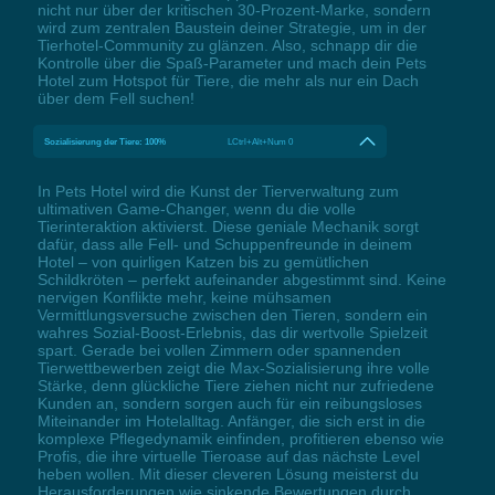
nicht nur über der kritischen 30-Prozent-Marke, sondern
wird zum zentralen Baustein deiner Strategie, um in der
Tierhotel-Community zu glänzen. Also, schnapp dir die
Kontrolle über die Spaß-Parameter und mach dein Pets
Hotel zum Hotspot für Tiere, die mehr als nur ein Dach
über dem Fell suchen!
Sozialisierung der Tiere: 100%
LCtrl+Alt+Num 0
In Pets Hotel wird die Kunst der Tierverwaltung zum
ultimativen Game-Changer, wenn du die volle
Tierinteraktion aktivierst. Diese geniale Mechanik sorgt
dafür, dass alle Fell- und Schuppenfreunde in deinem
Hotel – von quirligen Katzen bis zu gemütlichen
Schildkröten – perfekt aufeinander abgestimmt sind. Keine
nervigen Konflikte mehr, keine mühsamen
Vermittlungsversuche zwischen den Tieren, sondern ein
wahres Sozial-Boost-Erlebnis, das dir wertvolle Spielzeit
spart. Gerade bei vollen Zimmern oder spannenden
Tierwettbewerben zeigt die Max-Sozialisierung ihre volle
Stärke, denn glückliche Tiere ziehen nicht nur zufriedene
Kunden an, sondern sorgen auch für ein reibungsloses
Miteinander im Hotelalltag. Anfänger, die sich erst in die
komplexe Pflegedynamik einfinden, profitieren ebenso wie
Profis, die ihre virtuelle Tieroase auf das nächste Level
heben wollen. Mit dieser cleveren Lösung meisterst du
Herausforderungen wie sinkende Bewertungen durch