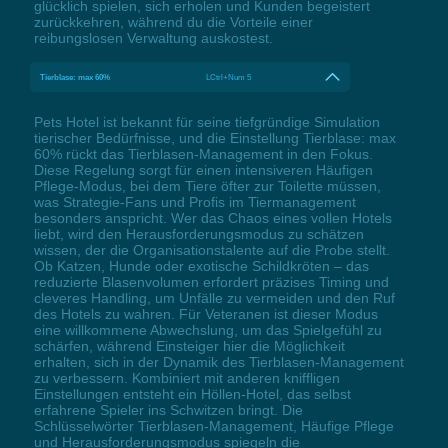
glücklich spielen, sich erholen und Kunden begeistert
zurückkehren, während du die Vorteile einer
reibungslosen Verwaltung auskostest.
Tierblase: max 60%
LCtrl+Num 5
Pets Hotel ist bekannt für seine tiefgründige Simulation
tierischer Bedürfnisse, und die Einstellung Tierblase: max
60% rückt das Tierblasen-Management in den Fokus.
Diese Regelung sorgt für einen intensiveren Häufigen
Pflege-Modus, bei dem Tiere öfter zur Toilette müssen,
was Strategie-Fans und Profis im Tiermanagement
besonders anspricht. Wer das Chaos eines vollen Hotels
liebt, wird den Herausforderungsmodus zu schätzen
wissen, der die Organisationstalente auf die Probe stellt.
Ob Katzen, Hunde oder exotische Schildkröten – das
reduzierte Blasenvolumen erfordert präzises Timing und
cleveres Handling, um Unfälle zu vermeiden und den Ruf
des Hotels zu wahren. Für Veteranen ist dieser Modus
eine willkommene Abwechslung, um das Spielgefühl zu
schärfen, während Einsteiger hier die Möglichkeit
erhalten, sich in der Dynamik des Tierblasen-Management
zu verbessern. Kombiniert mit anderen kniffligen
Einstellungen entsteht ein Höllen-Hotel, das selbst
erfahrene Spieler ins Schwitzen bringt. Die
Schlüsselwörter Tierblasen-Management, Häufige Pflege
und Herausforderungsmodus spiegeln die