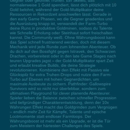
Gegner oder geöffnet Truhen. Ein Skelett, das
normalerweise 1 Gold spendiert, lässt dich plötzlich mit 10
Gold belohnt, während der Gold-Multiplikator deine
Ressourcen in Rekordzeit anschwellen lässt. Gerade in
den early Game Phasen, wo die Gegner gnadenlos und
die Ausrüstung knapp ist, verwandelt der Farm-Turbo
deine Runs in produktive Goldminen, sodass du Talente
wie Schnelle Erholung oder Steinhaut sofort freischalten
kannst. Die Community weiß: Ohne Währungsboost kann
das Spiel schnell frustrierend werden, doch mit diesem
Mechanik wird jede Runde zum lohnenden Abenteuer. Ob
du dich auf den Bossfight gegen Istravek, den Schwarzen
Drachen, vorbereitest oder in den late Game Stages nach
teuren Upgrades jagst – der Gold-Multiplikator spart Zeit
und erlaubt kreative Builds, die deine Strategie
revolutionieren. Kombiniere den Effekt mit Passivs wie
Glückspilz für extra Truhen-Drops und nutze den Farm-
Turbo auf Ebenen mit hohen Gegnerdichten, um
maximale Ausbeute zu sichern. Pathfinder: Gallowspire
Survivors wird so nicht nur überlebbar, sondern zum
ultimativen Playground für clever planende Abenteurer.
Spieler lieben die Balance zwischen schneller Progression
und tiefgründiger Charakterentwicklung, denn der 10x
Währungen Effekt macht das Goldgrinden zum Vergnügen
– endlich mehr Zeit für Kämpfe, Talente und epische
Lootmomente statt endloser Farmloops. Der
Währungsboost ist mehr als ein Upgrade, er ist die Tür
zum Meistern der härtesten Challenges des Spiels.