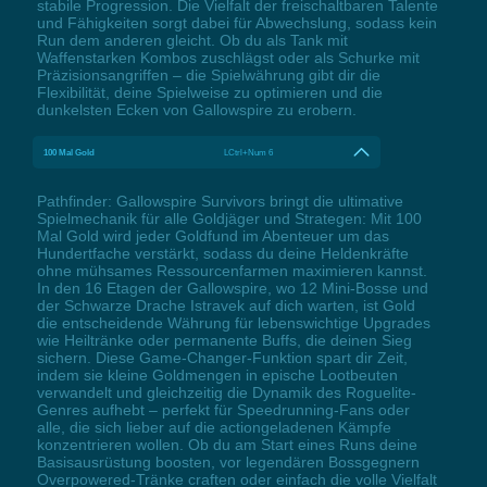
stabile Progression. Die Vielfalt der freischaltbaren Talente
und Fähigkeiten sorgt dabei für Abwechslung, sodass kein
Run dem anderen gleicht. Ob du als Tank mit
Waffenstarken Kombos zuschlägst oder als Schurke mit
Präzisionsangriffen – die Spielwährung gibt dir die
Flexibilität, deine Spielweise zu optimieren und die
dunkelsten Ecken von Gallowspire zu erobern.
100 Mal Gold
LCtrl+Num 6
Pathfinder: Gallowspire Survivors bringt die ultimative
Spielmechanik für alle Goldjäger und Strategen: Mit 100
Mal Gold wird jeder Goldfund im Abenteuer um das
Hundertfache verstärkt, sodass du deine Heldenkräfte
ohne mühsames Ressourcenfarmen maximieren kannst.
In den 16 Etagen der Gallowspire, wo 12 Mini-Bosse und
der Schwarze Drache Istravek auf dich warten, ist Gold
die entscheidende Währung für lebenswichtige Upgrades
wie Heiltränke oder permanente Buffs, die deinen Sieg
sichern. Diese Game-Changer-Funktion spart dir Zeit,
indem sie kleine Goldmengen in epische Lootbeuten
verwandelt und gleichzeitig die Dynamik des Roguelite-
Genres aufhebt – perfekt für Speedrunning-Fans oder
alle, die sich lieber auf die actiongeladenen Kämpfe
konzentrieren wollen. Ob du am Start eines Runs deine
Basisausrüstung boosten, vor legendären Bossgegnern
Overpowered-Tränke craften oder einfach die volle Vielfalt