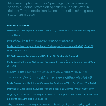
Mit dieser Option wird das Spiel zugänglicher denn je,
sodass du deine Strategien optimieren und die Welt in
deinem Tempo entdecken kannst, ohne dich ständig neu
starten zu müssen.
Weitere Sprachen
Pathfinder: Gallowspire Survivors – 100x XP, Godmode & MODs for Unstoppable
Tower Runs!
开拓者绞架尖塔幸存者100倍经验+金币暴击+无冷却连招核武器
Mods de Puissance pour Pathfinder: Gallowspire Survivors – XP x100, Or x100,
Mode Dieu & Plus
Pf: Gallowspire Survivors – XP/Gold x100, Godmode & mehr!
Mods para Pathfinder: Gallowspire Survivors | Trucos Épicos, Experiencia x100 y
Oro x25
패스파인더 갤로우스파이어 서바이버스: 초반 빌드 최적화로 언데드 탑 정복!
『Pathfinder: ギャロウスパイア生存者』ゴッドモード&経験値100倍で最速無双！
Mods Épicos para Pathfinder: Gallowspire Survivors – XP x100, Ouro x25 e Mais!
Pathfinder: Gallowspire Survivors 神级BUFF解锁！100倍经验+无限连发让速通更狂
Моды для Pathfinder: Gallowspire Survivors — Ускоренная прокачка, золото x100
и режим бога для эпичных забегов
مودات Pathfinder: Gallowspire Survivors | تعزيز الخبرة والذهب وتسريع الترقية للحركات