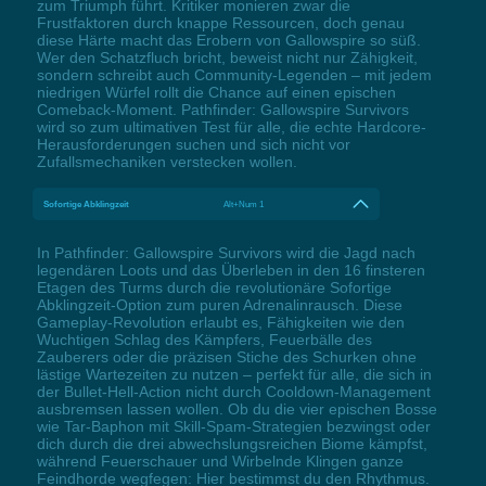
zum Triumph führt. Kritiker monieren zwar die
Frustfaktoren durch knappe Ressourcen, doch genau
diese Härte macht das Erobern von Gallowspire so süß.
Wer den Schatzfluch bricht, beweist nicht nur Zähigkeit,
sondern schreibt auch Community-Legenden – mit jedem
niedrigen Würfel rollt die Chance auf einen epischen
Comeback-Moment. Pathfinder: Gallowspire Survivors
wird so zum ultimativen Test für alle, die echte Hardcore-
Herausforderungen suchen und sich nicht vor
Zufallsmechaniken verstecken wollen.
Sofortige Abklingzeit
Alt+Num 1
In Pathfinder: Gallowspire Survivors wird die Jagd nach
legendären Loots und das Überleben in den 16 finsteren
Etagen des Turms durch die revolutionäre Sofortige
Abklingzeit-Option zum puren Adrenalinrausch. Diese
Gameplay-Revolution erlaubt es, Fähigkeiten wie den
Wuchtigen Schlag des Kämpfers, Feuerbälle des
Zauberers oder die präzisen Stiche des Schurken ohne
lästige Wartezeiten zu nutzen – perfekt für alle, die sich in
der Bullet-Hell-Action nicht durch Cooldown-Management
ausbremsen lassen wollen. Ob du die vier epischen Bosse
wie Tar-Baphon mit Skill-Spam-Strategien bezwingst oder
dich durch die drei abwechslungsreichen Biome kämpfst,
während Feuerschauer und Wirbelnde Klingen ganze
Feindhorde wegfegen: Hier bestimmst du den Rhythmus.