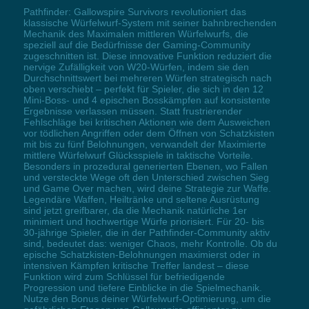
Pathfinder: Gallowspire Survivors revolutioniert das
klassische Würfelwurf-System mit seiner bahnbrechenden
Mechanik des Maximalen mittleren Würfelwurfs, die
speziell auf die Bedürfnisse der Gaming-Community
zugeschnitten ist. Diese innovative Funktion reduziert die
nervige Zufälligkeit von W20-Würfen, indem sie den
Durchschnittswert bei mehreren Würfen strategisch nach
oben verschiebt – perfekt für Spieler, die sich in den 12
Mini-Boss- und 4 epischen Bosskämpfen auf konsistente
Ergebnisse verlassen müssen. Statt frustrierender
Fehlschläge bei kritischen Aktionen wie dem Ausweichen
vor tödlichen Angriffen oder dem Öffnen von Schatzkisten
mit bis zu fünf Belohnungen, verwandelt der Maximierte
mittlere Würfelwurf Glücksspiele in taktische Vorteile.
Besonders in prozedural generierten Ebenen, wo Fallen
und versteckte Wege oft den Unterschied zwischen Sieg
und Game Over machen, wird deine Strategie zur Waffe.
Legendäre Waffen, Heiltränke und seltene Ausrüstung
sind jetzt greifbarer, da die Mechanik natürliche 1er
minimiert und hochwertige Würfe priorisiert. Für 20- bis
30-jährige Spieler, die in der Pathfinder-Community aktiv
sind, bedeutet das: weniger Chaos, mehr Kontrolle. Ob du
epische Schatzkisten-Belohnungen maximierst oder in
intensiven Kämpfen kritische Treffer landest – diese
Funktion wird zum Schlüssel für befriedigende
Progression und tiefere Einblicke in die Spielmechanik.
Nutze den Bonus deiner Würfelwurf-Optimierung, um die