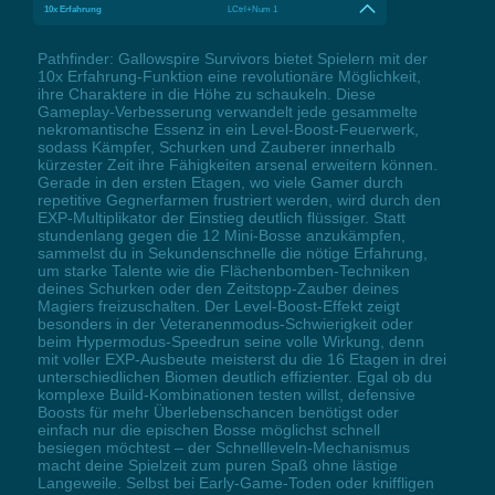
10x Erfahrung
LCtrl+Num 1
Pathfinder: Gallowspire Survivors bietet Spielern mit der
10x Erfahrung-Funktion eine revolutionäre Möglichkeit,
ihre Charaktere in die Höhe zu schaukeln. Diese
Gameplay-Verbesserung verwandelt jede gesammelte
nekromantische Essenz in ein Level-Boost-Feuerwerk,
sodass Kämpfer, Schurken und Zauberer innerhalb
kürzester Zeit ihre Fähigkeiten arsenal erweitern können.
Gerade in den ersten Etagen, wo viele Gamer durch
repetitive Gegnerfarmen frustriert werden, wird durch den
EXP-Multiplikator der Einstieg deutlich flüssiger. Statt
stundenlang gegen die 12 Mini-Bosse anzukämpfen,
sammelst du in Sekundenschnelle die nötige Erfahrung,
um starke Talente wie die Flächenbomben-Techniken
deines Schurken oder den Zeitstopp-Zauber deines
Magiers freizuschalten. Der Level-Boost-Effekt zeigt
besonders in der Veteranenmodus-Schwierigkeit oder
beim Hypermodus-Speedrun seine volle Wirkung, denn
mit voller EXP-Ausbeute meisterst du die 16 Etagen in drei
unterschiedlichen Biomen deutlich effizienter. Egal ob du
komplexe Build-Kombinationen testen willst, defensive
Boosts für mehr Überlebenschancen benötigst oder
einfach nur die epischen Bosse möglichst schnell
besiegen möchtest – der Schnellleveln-Mechanismus
macht deine Spielzeit zum puren Spaß ohne lästige
Langeweile. Selbst bei Early-Game-Toden oder kniffligen