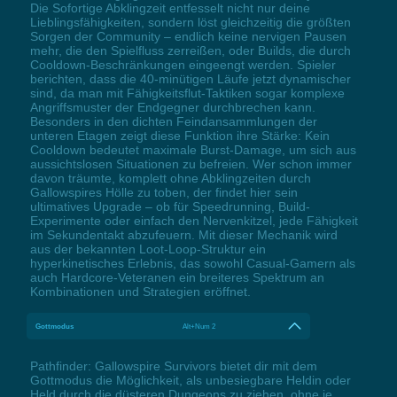
Die Sofortige Abklingzeit entfesselt nicht nur deine
Lieblingsfähigkeiten, sondern löst gleichzeitig die größten
Sorgen der Community – endlich keine nervigen Pausen
mehr, die den Spielfluss zerreißen, oder Builds, die durch
Cooldown-Beschränkungen eingeengt werden. Spieler
berichten, dass die 40-minütigen Läufe jetzt dynamischer
sind, da man mit Fähigkeitsflut-Taktiken sogar komplexe
Angriffsmuster der Endgegner durchbrechen kann.
Besonders in den dichten Feindansammlungen der
unteren Etagen zeigt diese Funktion ihre Stärke: Kein
Cooldown bedeutet maximale Burst-Damage, um sich aus
aussichtslosen Situationen zu befreien. Wer schon immer
davon träumte, komplett ohne Abklingzeiten durch
Gallowspires Hölle zu toben, der findet hier sein
ultimatives Upgrade – ob für Speedrunning, Build-
Experimente oder einfach den Nervenkitzel, jede Fähigkeit
im Sekundentakt abzufeuern. Mit dieser Mechanik wird
aus der bekannten Loot-Loop-Struktur ein
hyperkinetisches Erlebnis, das sowohl Casual-Gamern als
auch Hardcore-Veteranen ein breiteres Spektrum an
Kombinationen und Strategien eröffnet.
Gottmodus
Alt+Num 2
Pathfinder: Gallowspire Survivors bietet dir mit dem
Gottmodus die Möglichkeit, als unbesiegbare Heldin oder
Held durch die düsteren Dungeons zu ziehen, ohne je