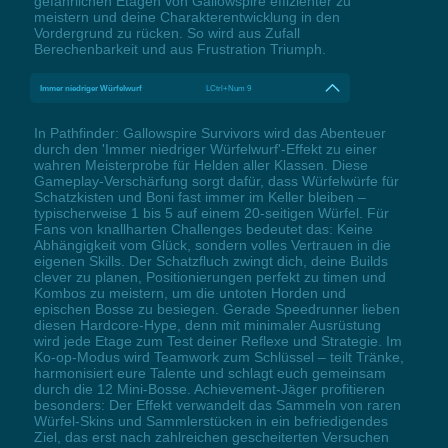
gefährlichen Etagen von Gallowspire effizienter zu
meistern und deine Charakterentwicklung in den
Vordergrund zu rücken. So wird aus Zufall
Berechenbarkeit und aus Frustration Triumph.
Immer niedriger Würfelwurf
LCtrl+Num 9
In Pathfinder: Gallowspire Survivors wird das Abenteuer
durch den 'Immer niedriger Würfelwurf'-Effekt zu einer
wahren Meisterprobe für Helden aller Klassen. Diese
Gameplay-Verschärfung sorgt dafür, dass Würfelwürfe für
Schatzkisten und Boni fast immer im Keller bleiben –
typischerweise 1 bis 5 auf einem 20-seitigen Würfel. Für
Fans von knallharten Challenges bedeutet das: Keine
Abhängigkeit vom Glück, sondern volles Vertrauen in die
eigenen Skills. Der Schatzfluch zwingt dich, deine Builds
clever zu planen, Positionierungen perfekt zu timen und
Kombos zu meistern, um die untoten Horden und
epischen Bosse zu besiegen. Gerade Speedrunner lieben
diesen Hardcore-Hype, denn mit minimaler Ausrüstung
wird jede Etage zum Test deiner Reflexe und Strategie. Im
Ko-op-Modus wird Teamwork zum Schlüssel – teilt Tränke,
harmonisiert eure Talente und schlagt euch gemeinsam
durch die 12 Mini-Bosse. Achievement-Jäger profitieren
besonders: Der Effekt verwandelt das Sammeln von raren
Würfel-Skins und Sammlerstücken in ein befriedigendes
Ziel, das erst nach zahlreichen gescheiterten Versuchen