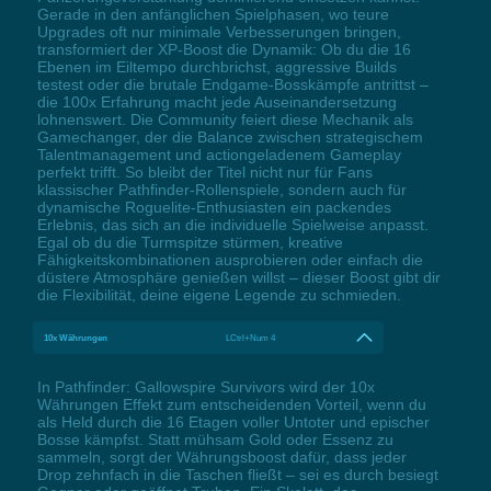
Gerade in den anfänglichen Spielphasen, wo teure
Upgrades oft nur minimale Verbesserungen bringen,
transformiert der XP-Boost die Dynamik: Ob du die 16
Ebenen im Eiltempo durchbrichst, aggressive Builds
testest oder die brutale Endgame-Bosskämpfe antrittst –
die 100x Erfahrung macht jede Auseinandersetzung
lohnenswert. Die Community feiert diese Mechanik als
Gamechanger, der die Balance zwischen strategischem
Talentmanagement und actiongeladenem Gameplay
perfekt trifft. So bleibt der Titel nicht nur für Fans
klassischer Pathfinder-Rollenspiele, sondern auch für
dynamische Roguelite-Enthusiasten ein packendes
Erlebnis, das sich an die individuelle Spielweise anpasst.
Egal ob du die Turmspitze stürmen, kreative
Fähigkeitskombinationen ausprobieren oder einfach die
düstere Atmosphäre genießen willst – dieser Boost gibt dir
die Flexibilität, deine eigene Legende zu schmieden.
10x Währungen
LCtrl+Num 4
In Pathfinder: Gallowspire Survivors wird der 10x
Währungen Effekt zum entscheidenden Vorteil, wenn du
als Held durch die 16 Etagen voller Untoter und epischer
Bosse kämpfst. Statt mühsam Gold oder Essenz zu
sammeln, sorgt der Währungsboost dafür, dass jeder
Drop zehnfach in die Taschen fließt – sei es durch besiegt