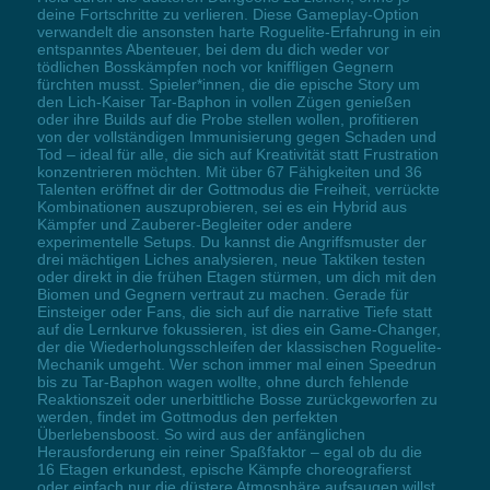
deine Fortschritte zu verlieren. Diese Gameplay-Option
verwandelt die ansonsten harte Roguelite-Erfahrung in ein
entspanntes Abenteuer, bei dem du dich weder vor
tödlichen Bosskämpfen noch vor kniffligen Gegnern
fürchten musst. Spieler*innen, die die epische Story um
den Lich-Kaiser Tar-Baphon in vollen Zügen genießen
oder ihre Builds auf die Probe stellen wollen, profitieren
von der vollständigen Immunisierung gegen Schaden und
Tod – ideal für alle, die sich auf Kreativität statt Frustration
konzentrieren möchten. Mit über 67 Fähigkeiten und 36
Talenten eröffnet dir der Gottmodus die Freiheit, verrückte
Kombinationen auszuprobieren, sei es ein Hybrid aus
Kämpfer und Zauberer-Begleiter oder andere
experimentelle Setups. Du kannst die Angriffsmuster der
drei mächtigen Liches analysieren, neue Taktiken testen
oder direkt in die frühen Etagen stürmen, um dich mit den
Biomen und Gegnern vertraut zu machen. Gerade für
Einsteiger oder Fans, die sich auf die narrative Tiefe statt
auf die Lernkurve fokussieren, ist dies ein Game-Changer,
der die Wiederholungsschleifen der klassischen Roguelite-
Mechanik umgeht. Wer schon immer mal einen Speedrun
bis zu Tar-Baphon wagen wollte, ohne durch fehlende
Reaktionszeit oder unerbittliche Bosse zurückgeworfen zu
werden, findet im Gottmodus den perfekten
Überlebensboost. So wird aus der anfänglichen
Herausforderung ein reiner Spaßfaktor – egal ob du die
16 Etagen erkundest, epische Kämpfe choreografierst
oder einfach nur die düstere Atmosphäre aufsaugen willst.