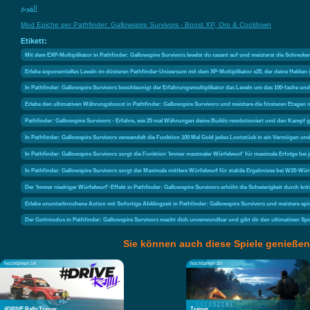
القوية
Mod Epiche per Pathfinder: Gallowspire Survivors - Boost XP, Oro & Cooldown
Etikett:
Mit dem EXP-Multiplikator in Pathfinder: Gallowspire Survivors levelst du rasant auf und meisterst die Schreck
Erlebe exponentielles Leveln im düsteren Pathfinder-Universum mit dem XP-Multiplikator x25, der deine Helden 
In Pathfinder: Gallowspire Survivors beschleunigt der Erfahrungsmultiplikator das Leveln um das 100-fache u
Erlebe den ultimativen Währungsboost in Pathfinder: Gallowspire Survivors und meistere die finsteren Etagen 
Pathfinder: Gallowspire Survivors - Erfahre, wie 25 mal Währungen deine Builds revolutioniert und den Kampf g
In Pathfinder: Gallowspire Survivors verwandelt die Funktion 100 Mal Gold jedes Lootstück in ein Vermögen und
In Pathfinder: Gallowspire Survivors sorgt die Funktion 'Immer maximaler Würfelwurf' für maximale Erfolge bei
In Pathfinder: Gallowspire Survivors sorgt der Maximale mittlere Würfelwurf für stabile Ergebnisse bei W20
Der 'Immer niedriger Würfelwurf'-Effekt in Pathfinder: Gallowspire Survivors erhöht die Schwierigkeit durch kr
Erlebe ununterbrochene Action mit Sofortige Abklingzeit in Pathfinder: Gallowspire Survivors und meistere e
Der Gottmodus in Pathfinder: Gallowspire Survivors macht dich unverwundbar und gibt dir den ultimativen Spiel
Sie können auch diese Spiele genießen
hochfahren 14
hochfahren 20
#DRIVE Rally Trainer
Trainer