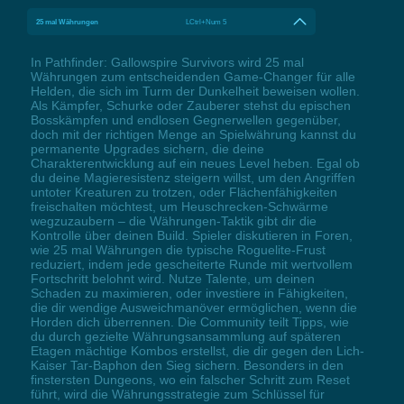
25 mal Währungen
LCtrl+Num 5
In Pathfinder: Gallowspire Survivors wird 25 mal
Währungen zum entscheidenden Game-Changer für alle
Helden, die sich im Turm der Dunkelheit beweisen wollen.
Als Kämpfer, Schurke oder Zauberer stehst du epischen
Bosskämpfen und endlosen Gegnerwellen gegenüber,
doch mit der richtigen Menge an Spielwährung kannst du
permanente Upgrades sichern, die deine
Charakterentwicklung auf ein neues Level heben. Egal ob
du deine Magieresistenz steigern willst, um den Angriffen
untoter Kreaturen zu trotzen, oder Flächenfähigkeiten
freischalten möchtest, um Heuschrecken-Schwärme
wegzuzaubern – die Währungen-Taktik gibt dir die
Kontrolle über deinen Build. Spieler diskutieren in Foren,
wie 25 mal Währungen die typische Roguelite-Frust
reduziert, indem jede gescheiterte Runde mit wertvollem
Fortschritt belohnt wird. Nutze Talente, um deinen
Schaden zu maximieren, oder investiere in Fähigkeiten,
die dir wendige Ausweichmanöver ermöglichen, wenn die
Horden dich überrennen. Die Community teilt Tipps, wie
du durch gezielte Währungsansammlung auf späteren
Etagen mächtige Kombos erstellst, die dir gegen den Lich-
Kaiser Tar-Baphon den Sieg sichern. Besonders in den
finstersten Dungeons, wo ein falscher Schritt zum Reset
führt, wird die Währungsstrategie zum Schlüssel für