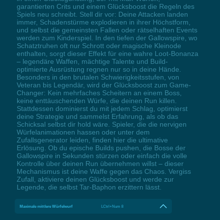
garantierten Crits und einem Glücksboost die Regeln des
Spiels neu schreibt. Stell dir vor: Deine Attacken landen
immer, Schadenstürme explodieren in ihrer Höchstform,
und selbst die gemeinsten Fallen oder rätselhaften Events
werden zum Kinderspiel. In den tiefen der Gallowspire, wo
Schatztruhen oft nur Schrott oder magische Kleinode
enthalten, sorgt dieser Effekt für eine wahre Loot-Bonanza
– legendäre Waffen, mächtige Talente und Build-
optimierte Ausrüstung regnen nur so in deine Hände.
Besonders in den brutalen Schwierigkeitsstufen, von
Veteran bis Legendär, wird der Glücksboost zum Game-
Changer: Kein mehrfaches Scheitern an einem Boss,
keine enttäuschenden Würfe, die deinen Run killen.
Stattdessen dominierst du mit jedem Schlag, optimierst
deine Strategie und sammelst Erfahrung, als ob das
Schicksal selbst dir hold wäre. Spieler, die die nervigen
Würfelanimationen hassen oder unter dem
Zufallsgenerator leiden, finden hier die ultimative
Erlösung. Ob du epische Builds pushen, die Bosse der
Gallowspire in Sekunden stürzen oder einfach die volle
Kontrolle über deinen Run übernehmen willst – dieser
Mechanismus ist deine Waffe gegen das Chaos. Vergiss
Zufall, aktiviere deinen Glücksboost und werde zur
Legende, die selbst Tar-Baphon erzittern lässt.
Maximale mittlere Würfelwurf
LCtrl+Num 8