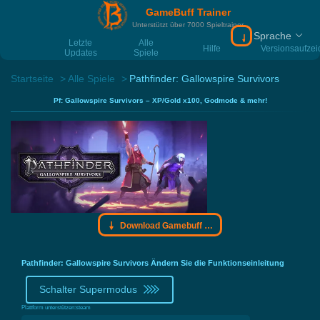
GameBuff Trainer
Unterstützt über 7000 Spieltrainer
Sprache
Download Gamebu
Letzte
Alle
Hilfe
Versionsaufze
Updates
Spiele
Startseite
Alle Spiele
Pathfinder: Gallowspire Survivors
Pf: Gallowspire Survivors – XP/Gold x100, Godmode & mehr!
Download Gamebuff Trainer
Pathfinder: Gallowspire Survivors Ändern Sie die Funktionseinleitung
Schalter Supermodus
Plattform unterstützen:
steam