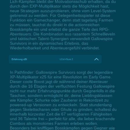
Lich-Kämpfen bleibt der Motivationsschub erhalten, da du
durch den EXP-Multiplikator stets die Möglichkeit hast,
neue Strategien auszuprobieren, ohne vom Level-System
gebremst zu werden. Für Gelegenheitsspieler ist diese
Funktion ein Gamechanger, denn statt tagelang Farmen
zu müssen, tauchst du direkt in die actionreichen
Bosskämpfe ein und erlebst die ganze Tiefe des RPG-
Abenteuers. Die Kombination aus rasantem Schnellleveln
und taktischen Talent-Synergien verwandelt Gallowspire
Survivors in ein dynamisches Erlebnis, das
Wiederholbarkeit und Abenteuergefühl verbindet.
Erfahrung x25
LCtrl+Num 2
In Pathfinder: Gallowspire Survivors sorgt der legendäre
XP-Multiplikator x25 für eine Revolution im Early Game.
Dieser coole Boost jagt dir während deiner Abenteuer
durch die 16 Etagen der verfluchten Festung Gallowspire
nicht nur mehr Erfahrungspunkte durch Gegnerkills in die
Taschen, sondern ermöglicht dir, deine Lieblingsklassen
wie Kämpfer, Schurke oder Zauberer in Rekordzeit zu
powered-up Versionen zu entwickeln. Statt stundenlang
gegen Skelettscharen oder Ghule zu grinden, schaltest du
innerhalb kürzester Zeit die 67 verfügbaren Fähigkeiten
und 36 Talente frei – perfekt für alle, die lieber krachende
Combos als monotones Farmen erleben wollen.
Besonders bei kniffligen Bosskämpfen gegen Gegner wie