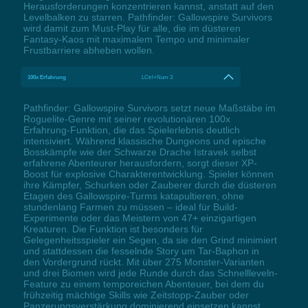
Herausforderungen konzentrieren kannst, anstatt auf den
Levelbalken zu starren. Pathfinder: Gallowspire Survivors
wird damit zum Must-Play für alle, die im düsteren
Fantasy-Kaos mit maximalem Tempo und minimaler
Frustbarriere abheben wollen.
100x Erfahrung
LCtrl+Num 3
Pathfinder: Gallowspire Survivors setzt neue Maßstäbe im
Roguelite-Genre mit seiner revolutionären 100x
Erfahrung-Funktion, die das Spielerlebnis deutlich
intensiviert. Während klassische Dungeons und epische
Bosskämpfe wie der Schwarze Drache Istravek selbst
erfahrene Abenteurer herausfordern, sorgt dieser XP-
Boost für explosive Charakterentwicklung. Spieler können
ihre Kämpfer, Schurken oder Zauberer durch die düsteren
Etagen des Gallowspire-Turms katapultieren, ohne
stundenlang Farmen zu müssen – ideal für Build-
Experimente oder das Meistern von 47+ einzigartigen
Kreaturen. Die Funktion ist besonders für
Gelegenheitsspieler ein Segen, da sie den Grind minimiert
und stattdessen die fesselnde Story um Tar-Baphon in
den Vordergrund rückt. Mit über 275 Monster-Varianten
und drei Biomen wird jede Runde durch das Schnellleveln-
Feature zu einem temporeichen Abenteuer, bei dem du
frühzeitig mächtige Skills wie Zeitstopp-Zauber oder
Panzerungsverstärkung dominierend einsetzen kannst.