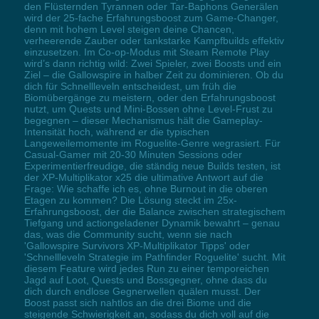
den Flüsternden Tyrannen oder Tar-Baphons Generälen
wird der 25-fache Erfahrungsboost zum Game-Changer,
denn mit hohem Level steigen deine Chancen,
verheerende Zauber oder tankstarke Kampfbuilds effektiv
einzusetzen. Im Co-op-Modus mit Steam Remote Play
wird’s dann richtig wild: Zwei Spieler, zwei Boosts und ein
Ziel – die Gallowspire in halber Zeit zu dominieren. Ob du
dich für Schnellleveln entscheidest, um früh die
Biomübergänge zu meistern, oder den Erfahrungsboost
nutzt, um Quests und Mini-Bossen ohne Level-Frust zu
begegnen – dieser Mechanismus hält die Gameplay-
Intensität hoch, während er die typischen
Langeweilemomente im Roguelite-Genre wegrasiert. Für
Casual-Gamer mit 20-30 Minuten Sessions oder
Experimentierfreudige, die ständig neue Builds testen, ist
der XP-Multiplikator x25 die ultimative Antwort auf die
Frage: Wie schaffe ich es, ohne Burnout in die oberen
Etagen zu kommen? Die Lösung steckt im 25x-
Erfahrungsboost, der die Balance zwischen strategischem
Tiefgang und actiongeladener Dynamik bewahrt – genau
das, was die Community sucht, wenn sie nach
'Gallowspire Survivors XP-Multiplikator Tipps' oder
'Schnellleveln Strategie im Pathfinder Roguelite' sucht. Mit
diesem Feature wird jedes Run zu einer temporeichen
Jagd auf Loot, Quests und Bossgegner, ohne dass du
dich durch endlose Gegnerwellen quälen musst. Der
Boost passt sich nahtlos an die drei Biome und die
steigende Schwierigkeit an, sodass du dich voll auf die