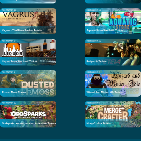
hochfahren 20
hochfahren 10
Vagrus - The Riven Realms Trainer
Aquatic Store Simulator Trainer
hochfahren 9
hochfahren 10
Liquor Store Simulator Trainer
Peripeteia Trainer
hochfahren 9
hochfahren 4
Rusted Moss Trainer
Wizard And Minion Idle Trainer
hochfahren 12
hochfahren 8
Oddsparks: An Automation Adventure Trainer
MergeCrafter Trainer