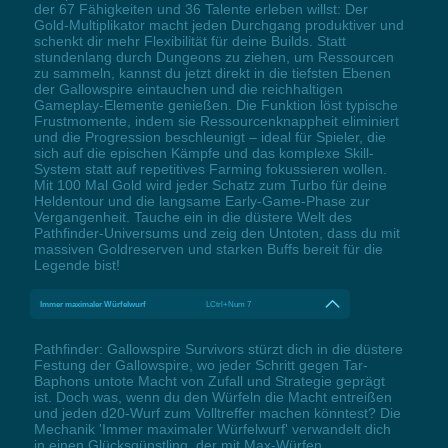
der 67 Fähigkeiten und 36 Talente erleben willst: Der
Gold-Multiplikator macht jeden Durchgang produktiver und
schenkt dir mehr Flexibilität für deine Builds. Statt
stundenlang durch Dungeons zu ziehen, um Ressourcen
zu sammeln, kannst du jetzt direkt in die tiefsten Ebenen
der Gallowspire eintauchen und die reichhaltigen
Gameplay-Elemente genießen. Die Funktion löst typische
Frustmomente, indem sie Ressourcenknappheit eliminiert
und die Progression beschleunigt – ideal für Spieler, die
sich auf die epischen Kämpfe und das komplexe Skill-
System statt auf repetitives Farming fokussieren wollen.
Mit 100 Mal Gold wird jeder Schatz zum Turbo für deine
Heldentour und die langsame Early-Game-Phase zur
Vergangenheit. Tauche ein in die düstere Welt des
Pathfinder-Universums und zeig den Untoten, dass du mit
massiven Goldreserven und starken Buffs bereit für die
Legende bist!
Immer maximaler Würfelwurf
LCtrl+Num 7
Pathfinder: Gallowspire Survivors stürzt dich in die düstere
Festung der Gallowspire, wo jeder Schritt gegen Tar-
Baphons untote Macht von Zufall und Strategie geprägt
ist. Doch was, wenn du den Würfeln die Macht entreißen
und jeden d20-Wurf zum Volltreffer machen könntest? Die
Mechanik 'Immer maximaler Würfelwurf' verwandelt dich
in einen Glücksgünstling, der mit Max-Würfen,