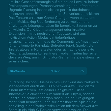
um ihre Geschäftsstrategie auf ein neues Level zu heben:
Preisanpassungen, Personalverwaltung und Infrastruktur-
Upgrade-Planung lassen sich so perfekt durchdacht
umsetzen, ohne Einnahmen durch Zeitverlust zu riskieren.
Das Feature wird zum Game-Changer, wenn es darum
geht, Multitasking-Überforderung zu vermeiden und
effizienteste Lösungsansätze für komplexe Szenarien zu
entwickeln. Ob Krisenmanagement oder kreative
Expansion – mit eingefrorener Tageszeit wird aus
hektischem Action-Modus ein tiefgründiges
Effizienzmanagement, das die Community als 'must-have'
für ambitionierte Parkplatz-Betreiber feiert. Spieler, die
ihre Strategie in Ruhe testen oder sich auf die perfekte
Geschäftsplanung konzentrieren wollen, finden hier einen
cleveren Weg, um im Simulator-Genre ihre Ziele stressfrei
zu erreichen.
+30% Schwerkraft
Alt+Num 4
In Parking Tycoon: Business Simulator wird das Parkplatz-
Management durch die +30% Schwerkraft-Funktion zu
einem ultimativen Test deiner Fähigkeiten. Diese
innovative Spielmechanik verändert die Physik, sodass
Fahrzeuge schneller bergab rasen und bei Steigungen
mehr Kraft benötigen. Ideal für ambitionierte Spieler, die
den Alltag in der Parkplatzsimulation mit dem Schwerkraft-
Boost in ein High-G-Parken verwandeln wollen. Die