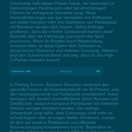
Community liebt diesen Physik-Tweak, der besonders in
mehrstöckigen Parkhäusern oder bei abschüssigen
Flächen für aufregende Momente sorgt. Neue
Herausforderungen wie das Vermeiden von Kollisionen
auf steilen Rampen oder das Optimieren von Parklayouts
mit Barrieren werden dich fesseln. Selbst Anfänger
profitieren, denn die erhöhte Schwerkraft trainiert deine
Kontrolle über die Fahrzeuge und macht das Spiel
immersiver. Wenn du Routine durch Abwechslung
ersetzen willst, ist diese Option dein Schlüssel zu
dynamischen Szenarien und tieferem Gameplay. Aktiviere
jetzt den Schwerkraft-Boost und zeig, dass du das High-
G-Parken meistern kannst!
Schwerkraft -30%
Alt+Num 5
In Parking Tycoon: Business Simulator verändert das
spezielle Feature die Gravitationskraft um 30 Prozent, was
die Fahrzeugdynamik und Parkphysik revolutioniert. Autos
bewegen sich deutlich kontrollierbarer durch Rampen und
Gleitflächen, wodurch komplexe Parkhäuser mit mehreren
Ebenen weniger chaotisch werden. Die niedrige
Schwerkraft sorgt dafür, dass Fahrzeuge nicht mehr so
schnell kippen oder an engen Stellen blockieren, sodass
du dich auf kreative Parklayouts und effiziente
Raumausnutzung konzentrieren kannst. Besonders im
Basketball-Minispiel, das für das NBA-Star-Achievement