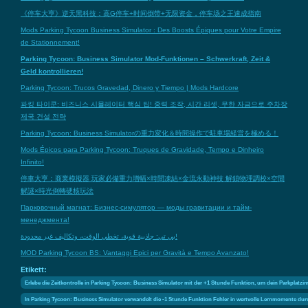
《停车大亨》逆天黑科技：高G停车+时间倒带+无限资金，停车场之王速成指南
Mods Parking Tycoon Business Simulator : Des Boosts Épiques pour Votre Empire
de Stationnement!
Parking Tycoon: Business Simulator Mod-Funktionen – Schwerkraft, Zeit &
Geld kontrollieren!
Parking Tycoon: Trucos Gravedad, Dinero y Tiempo | Mods Hardcore
파킹 타이쿤: 비즈니스 시뮬레이터 핵심 팁! 중력 조작, 시간 리셋, 무한 자금으로 주차장
제국 건설 전략
Parking Tycoon: Business Simulatorの重力変化＆時間操作で駐車場経営を極める！
Mods Épicos para Parking Tycoon: Truques de Gravidade, Tempo e Dinheiro
Infinito!
停車大亨：商業模擬器 玩家必備重力增幅×時間凍結×金流永動神技 解鎖物理調校×空間
解謎×時光倒轉硬核玩法
Парковочный магнат: Бизнес-симулятор — моды гравитации и тайм-
менеджмента!
بي تي: جاذبية قوية، تخطي الوقت، وتكاليف غير محدودة!
MOD Parking Tycoon BS: Vantaggi Epici per Gravità e Tempo Avanzato!
Etikett:
Erlebe die Zeitkontrolle in Parking Tycoon: Business Simulator mit der +1 Stunde Funktion, um dein Parkplatzi
In Parking Tycoon: Business Simulator verwandelt die -1 Stunde Funktion Fehler in wertvolle Lernmomente durch