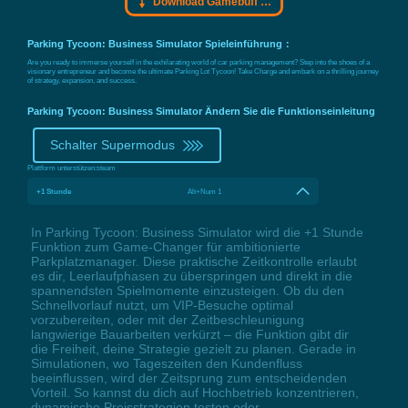
Download Gamebuff Trainer
Parking Tycoon: Business Simulator Spieleinführung：
Are you ready to immerse yourself in the exhilarating world of car parking management? Step into the shoes of a
visionary entrepreneur and become the ultimate Parking Lot Tycoon! Take Charge and embark on a thrilling journey
of strategy, expansion, and success.
Parking Tycoon: Business Simulator Ändern Sie die Funktionseinleitung
Schalter Supermodus
Plattform unterstützen:
steam
+1 Stunde
Alt+Num 1
In Parking Tycoon: Business Simulator wird die +1 Stunde
Funktion zum Game-Changer für ambitionierte
Parkplatzmanager. Diese praktische Zeitkontrolle erlaubt
es dir, Leerlaufphasen zu überspringen und direkt in die
spannendsten Spielmomente einzusteigen. Ob du den
Schnellvorlauf nutzt, um VIP-Besuche optimal
vorzubereiten, oder mit der Zeitbeschleunigung
langwierige Bauarbeiten verkürzt – die Funktion gibt dir
die Freiheit, deine Strategie gezielt zu planen. Gerade in
Simulationen, wo Tageszeiten den Kundenfluss
beeinflussen, wird der Zeitsprung zum entscheidenden
Vorteil. So kannst du dich auf Hochbetrieb konzentrieren,
dynamische Preisstrategien testen oder