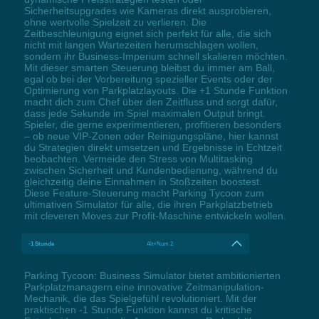
Sicherheitsupgrades wie Kameras direkt ausprobieren,
ohne wertvolle Spielzeit zu verlieren. Die
Zeitbeschleunigung eignet sich perfekt für alle, die sich
nicht mit langen Wartezeiten herumschlagen wollen,
sondern ihr Business-Imperium schnell skalieren möchten.
Mit dieser smarten Steuerung bleibst du immer am Ball,
egal ob bei der Vorbereitung spezieller Events oder der
Optimierung von Parkplatzlayouts. Die +1 Stunde Funktion
macht dich zum Chef über den Zeitfluss und sorgt dafür,
dass jede Sekunde im Spiel maximalen Output bringt.
Spieler, die gerne experimentieren, profitieren besonders
– ob neue VIP-Zonen oder Reinigungspläne, hier kannst
du Strategien direkt umsetzen und Ergebnisse in Echtzeit
beobachten. Vermeide den Stress von Multitasking
zwischen Sicherheit und Kundenbedienung, während du
gleichzeitig deine Einnahmen in Stoßzeiten boostest.
Diese Feature-Steuerung macht Parking Tycoon zum
ultimativen Simulator für alle, die ihren Parkplatzbetrieb
mit cleveren Moves zur Profit-Maschine entwickeln wollen.
-1 Stunde
Alt+Num 2
Parking Tycoon: Business Simulator bietet ambitionierten
Parkplatzmanagern eine innovative Zeitmanipulation-
Mechanik, die das Spielgefühl revolutioniert. Mit der
praktischen -1 Stunde Funktion kannst du kritische