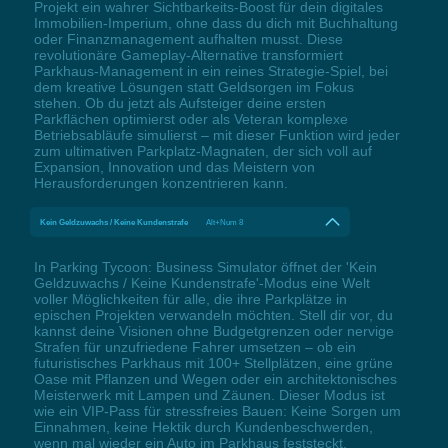
Projekt ein wahrer Sichtbarkeits-Boost für dein digitales
Immobilien-Imperium, ohne dass du dich mit Buchhaltung
oder Finanzmanagement aufhalten musst. Diese
revolutionäre Gameplay-Alternative transformiert
Parkhaus-Management in ein reines Strategie-Spiel, bei
dem kreative Lösungen statt Geldsorgen im Fokus
stehen. Ob du jetzt als Aufsteiger deine ersten
Parkflächen optimierst oder als Veteran komplexe
Betriebsabläufe simulierst – mit dieser Funktion wird jeder
zum ultimativen Parkplatz-Magnaten, der sich voll auf
Expansion, Innovation und das Meistern von
Herausforderungen konzentrieren kann.
Kein Geldzuwachs / Keine Kundenstrafe
Alt+Num 8
In Parking Tycoon: Business Simulator öffnet der 'Kein
Geldzuwachs / Keine Kundenstrafe'-Modus eine Welt
voller Möglichkeiten für alle, die ihre Parkplätze in
epischen Projekten verwandeln möchten. Stell dir vor, du
kannst deine Visionen ohne Budgetgrenzen oder nervige
Strafen für unzufriedene Fahrer umsetzen – ob ein
futuristisches Parkhaus mit 100+ Stellplätzen, eine grüne
Oase mit Pflanzen und Wegen oder ein architektonisches
Meisterwerk mit Lampen und Zäunen. Dieser Modus ist
wie ein VIP-Pass für stressfreies Bauen: Keine Sorgen um
Einnahmen, keine Hektik durch Kundenbeschwerden,
wenn mal wieder ein Auto im Parkhaus feststeckt.