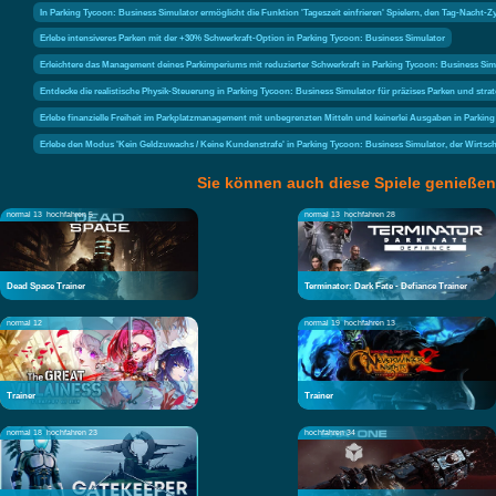
In Parking Tycoon: Business Simulator ermöglicht die Funktion 'Tageszeit einfrieren' Spielern, den Tag-Nacht
Erlebe intensiveres Parken mit der +30% Schwerkraft-Option in Parking Tycoon: Business Simulator
Erleichtere das Management deines Parkimperiums mit reduzierter Schwerkraft in Parking Tycoon: Business Sim
Entdecke die realistische Physik-Steuerung in Parking Tycoon: Business Simulator für präzises Parken und stra
Erlebe finanzielle Freiheit im Parkplatzmanagement mit unbegrenzten Mitteln und keinerlei Ausgaben in Parkin
Erlebe den Modus 'Kein Geldzuwachs / Keine Kundenstrafe' in Parking Tycoon: Business Simulator, der Wirtsch
Sie können auch diese Spiele genießen
normal 13
hochfahren 5
normal 13
hochfahren 28
Dead Space Trainer
Terminator: Dark Fate - Defiance Trainer
normal 12
normal 19
hochfahren 13
Trainer
Trainer
normal 18
hochfahren 23
hochfahren 34