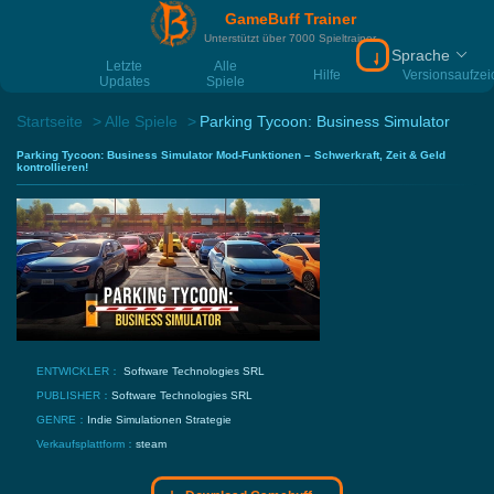
GameBuff Trainer
Unterstützt über 7000 Spieltrainer
Sprache
Download Gamebu
Letzte
Alle
Hilfe
Versionsaufze
Updates
Spiele
Startseite
Alle Spiele
Parking Tycoon: Business Simulator
Parking Tycoon: Business Simulator Mod-Funktionen – Schwerkraft, Zeit & Geld
kontrollieren!
ENTWICKLER：
Software Technologies SRL
PUBLISHER：
Software Technologies SRL
GENRE：
Indie
Simulationen
Strategie
Verkaufsplattform：
steam