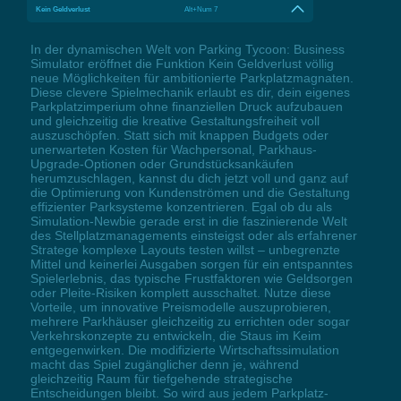
Kein Geldverlust
Alt+Num 7
In der dynamischen Welt von Parking Tycoon: Business
Simulator eröffnet die Funktion Kein Geldverlust völlig
neue Möglichkeiten für ambitionierte Parkplatzmagnaten.
Diese clevere Spielmechanik erlaubt es dir, dein eigenes
Parkplatzimperium ohne finanziellen Druck aufzubauen
und gleichzeitig die kreative Gestaltungsfreiheit voll
auszuschöpfen. Statt sich mit knappen Budgets oder
unerwarteten Kosten für Wachpersonal, Parkhaus-
Upgrade-Optionen oder Grundstücksankäufen
herumzuschlagen, kannst du dich jetzt voll und ganz auf
die Optimierung von Kundenströmen und die Gestaltung
effizienter Parksysteme konzentrieren. Egal ob du als
Simulation-Newbie gerade erst in die faszinierende Welt
des Stellplatzmanagements einsteigst oder als erfahrener
Stratege komplexe Layouts testen willst – unbegrenzte
Mittel und keinerlei Ausgaben sorgen für ein entspanntes
Spielerlebnis, das typische Frustfaktoren wie Geldsorgen
oder Pleite-Risiken komplett ausschaltet. Nutze diese
Vorteile, um innovative Preismodelle auszuprobieren,
mehrere Parkhäuser gleichzeitig zu errichten oder sogar
Verkehrskonzepte zu entwickeln, die Staus im Keim
entgegenwirken. Die modifizierte Wirtschaftssimulation
macht das Spiel zugänglicher denn je, während
gleichzeitig Raum für tiefgehende strategische
Entscheidungen bleibt. So wird aus jedem Parkplatz-