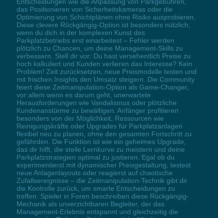
Entscheidungen wie die Anpassung von Parkgebühren,
das Positionieren von Sicherheitskameras oder die
Optimierung von Schichtplänen ohne Risiko ausprobieren.
Diese clevere Rückgängig-Option ist besonders nützlich,
wenn du dich in der komplexen Kunst des
Parkplatzbetriebs erst einarbeitest – Fehler werden
plötzlich zu Chancen, um deine Management-Skills zu
verbessern. Stell dir vor: Du hast versehentlich Preise zu
hoch kalkuliert und Kunden verlieren das Interesse? Kein
Problem! Zeit zurücksetzen, neue Preismodelle testen und
mit frischen Insights den Umsatz steigern. Die Community
feiert diese Zeitmanipulation-Option als Game-Changer,
vor allem wenn es darum geht, unerwartete
Herausforderungen wie Vandalismus oder plötzliche
Kundenanstürme zu bewältigen. Anfänger profitieren
besonders von der Möglichkeit, Ressourcen wie
Reinigungskräfte oder Upgrades für Parkplatzanlagen
flexibel neu zu planen, ohne den gesamten Fortschritt zu
gefährden. Die Funktion ist wie ein geheimes Upgrade,
das dir hilft, die steile Lernkurve zu meistern und deine
Parkplatzstrategien optimal zu justieren. Egal ob du
experimentierst mit dynamischer Preisgestaltung, testest
neue Anlagenlayouts oder reagierst auf chaotische
Zufallsereignisse – die Zeitmanipulation-Technik gibt dir
die Kontrolle zurück, um smarte Entscheidungen zu
treffen. Spieler in Foren beschreiben diese Rückgängig-
Mechanik als unverzichtbaren Begleiter, der das
Management-Erlebnis entspannt und gleichzeitig die