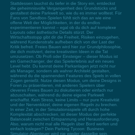
Stattdessen tauchst du tiefer in die Story ein, entdeckst
die geheimnisvolle Vergangenheit des Grundstücks und
gestaltest deine Parkwelt so, wie du es immer wolltest. Für
Fans von Sandbox-Spielen fühlt sich das an wie eine
offene Welt der Möglichkeiten, in der du endlos
experimentieren kannst – egal ob du dich auf komplexe
Layouts oder ästhetische Details stürzt. Der
Wirtschaftsstopp gibt dir die Freiheit, Risiken einzugehen,
während Kundenstrafe aufheben dich von der Last der
Kritik befreit. Freies Bauen wird hier zur Grundphilosophie,
die dich motiviert, deine kreativsten Ideen in die Tat
umzusetzen. Ob Profi oder Einsteiger – dieser Modus ist
ein Gamechanger, der das Spielerlebnis auf ein neues
Level hebt. Du kannst deine Parkanlagen jetzt nicht nur
als Manager, sondern als wahrer Architekt gestalten,
während du die spannenden Features des Spiels in vollen
Zügen genießt. Nutze diesen Modus, um deine Designs in
Foren zu präsentieren, mit anderen Spielern über
cleveres Freies Bauen zu diskutieren oder einfach nur
abzuschalten, während du deine eigene Parkwelt
erschaffst. Kein Stress, keine Limits – nur pure Kreativität
und der Nervenkitzel, deine eigenen Regeln zu brechen.
In einer Zeit, in der Simulationsspiele oft durch hohe
Komplexität abschrecken, ist dieser Modus der perfekte
Balanceakt zwischen Entspannung und Herausforderung.
Also, warum nicht mal alle Regeln über Bord werfen und
einfach loslegen? Dein Parking Tycoon: Business
Simulator-Abenteuer wird nie wieder dasselbe sein.