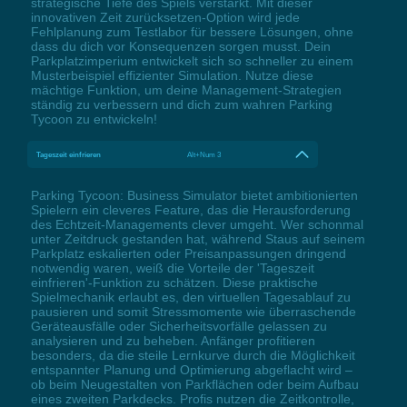
strategische Tiefe des Spiels verstärkt. Mit dieser
innovativen Zeit zurücksetzen-Option wird jede
Fehlplanung zum Testlabor für bessere Lösungen, ohne
dass du dich vor Konsequenzen sorgen musst. Dein
Parkplatzimperium entwickelt sich so schneller zu einem
Musterbeispiel effizienter Simulation. Nutze diese
mächtige Funktion, um deine Management-Strategien
ständig zu verbessern und dich zum wahren Parking
Tycoon zu entwickeln!
Tageszeit einfrieren
Alt+Num 3
Parking Tycoon: Business Simulator bietet ambitionierten
Spielern ein cleveres Feature, das die Herausforderung
des Echtzeit-Managements clever umgeht. Wer schonmal
unter Zeitdruck gestanden hat, während Staus auf seinem
Parkplatz eskalierten oder Preisanpassungen dringend
notwendig waren, weiß die Vorteile der 'Tageszeit
einfrieren'-Funktion zu schätzen. Diese praktische
Spielmechanik erlaubt es, den virtuellen Tagesablauf zu
pausieren und somit Stressmomente wie überraschende
Geräteausfälle oder Sicherheitsvorfälle gelassen zu
analysieren und zu beheben. Anfänger profitieren
besonders, da die steile Lernkurve durch die Möglichkeit
entspannter Planung und Optimierung abgeflacht wird –
ob beim Neugestalten von Parkflächen oder beim Aufbau
eines zweiten Parkdecks. Profis nutzen die Zeitkontrolle,