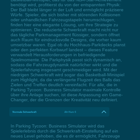
benötigt wird, profitierst du von der entspannten Physik:
Der Ball bleibt länger in der Luft und ermöglicht präzisere
Würfe. Spieler, die sich bisher mit störenden Kollisionen
oder unhandlichen Fahrzeugstapeln herumschlugen,
finden hier eine elegante Lösung, um ihre Strategie zu
optimieren. Die reduzierte Schwerkraft macht nicht nur
das tägliche Parkmanagement flüssiger, sondern öffnet
auch Raum für eindrucksvolle Designs, die vorher kaum
umsetzbar waren. Egal ob du Hochhaus-Parkdecks planst
oder den perfekten Korbwurf landest – dieses Feature
verwandelt Herausforderungen in befriedigende
Spielmomente. Die Parkphysik passt sich dynamisch an,
sodass die Fahrzeugdynamik natürlicher wirkt und die
Spielerfahrung insgesamt geschmeidiger wird. Mit der
niedrigen Schwerkraft wird sogar das Basketball-Minispiel
zum Highlight, da die verlängerte Flugzeit des Balls das
Zielen und Treffen deutlich vereinfacht. Für alle, die in
Parking Tycoon: Business Simulator maximale Kontrolle
über ihre Anlage suchen, ist diese Anpassung ein Game-
Changer, der die Grenzen der Kreativität neu definiert.
Normale Schwerkraft
Alt+Num 6
In Parking Tycoon: Business Simulator wird das
Spielerlebnis durch die Schwerkraft-Einstellung auf ein
neues Level gehoben, die es dir ermöglicht, Fahrzeuge