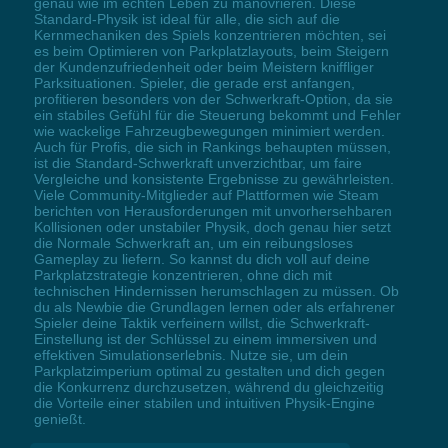
genau wie im echten Leben zu manövrieren. Diese
Standard-Physik ist ideal für alle, die sich auf die
Kernmechaniken des Spiels konzentrieren möchten, sei
es beim Optimieren von Parkplatzlayouts, beim Steigern
der Kundenzufriedenheit oder beim Meistern kniffliger
Parksituationen. Spieler, die gerade erst anfangen,
profitieren besonders von der Schwerkraft-Option, da sie
ein stabiles Gefühl für die Steuerung bekommt und Fehler
wie wackelige Fahrzeugbewegungen minimiert werden.
Auch für Profis, die sich in Rankings behaupten müssen,
ist die Standard-Schwerkraft unverzichtbar, um faire
Vergleiche und konsistente Ergebnisse zu gewährleisten.
Viele Community-Mitglieder auf Plattformen wie Steam
berichten von Herausforderungen mit unvorhersehbaren
Kollisionen oder unstabiler Physik, doch genau hier setzt
die Normale Schwerkraft an, um ein reibungsloses
Gameplay zu liefern. So kannst du dich voll auf deine
Parkplatzstrategie konzentrieren, ohne dich mit
technischen Hindernissen herumschlagen zu müssen. Ob
du als Newbie die Grundlagen lernen oder als erfahrener
Spieler deine Taktik verfeinern willst, die Schwerkraft-
Einstellung ist der Schlüssel zu einem immersiven und
effektiven Simulationserlebnis. Nutze sie, um dein
Parkplatzimperium optimal zu gestalten und dich gegen
die Konkurrenz durchzusetzen, während du gleichzeitig
die Vorteile einer stabilen und intuitiven Physik-Engine
genießt.