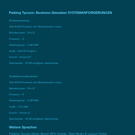
Parking Tycoon: Business Simulator SYSTEMANFORDERUNGEN
Mindestausstattung:
Setzt 64-Bit-Prozessor und -Betriebssystem voraus
Betriebssystem：Win 10
Prozessor：i3
Arbeitsspeicher：4 GB RAM
Grafik：Intel HD Graphics
DirectX：Version 9.0
Speicherplatz：20 GB verfügbarer Speicherplatz
Empfohlene Konfigurationen:
Setzt 64-Bit-Prozessor und -Betriebssystem voraus
Betriebssystem：Win 10
Prozessor：i5
Arbeitsspeicher：8 GB RAM
Grafik：GTX 1060
DirectX：Version 12
Speicherplatz：20 GB verfügbarer Speicherplatz
Weitere Sprachen
Parking Tycoon Mods: Boost 30% Gravity, Time Reset & Layout Tricks!