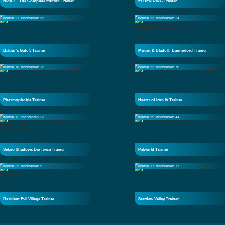
Nioh 2 – The Complete Edition Trainer
ELDEN RING Trainer
normal 21
hochfahren 33
normal 33
hochfahren 24
Baldur's Gate 3 Trainer
Mount & Blade II: Bannerlord Trainer
normal 18
hochfahren 13
normal 33
hochfahren 70
Phasmophobia Trainer
Hearts of Iron IV Trainer
normal 11
hochfahren 12
normal 39
hochfahren 44
Sekiro Shadows Die Twice Trainer
Palworld Trainer
normal 23
hochfahren 9
normal 17
hochfahren 17
Resident Evil Village Trainer
Stardew Valley Trainer