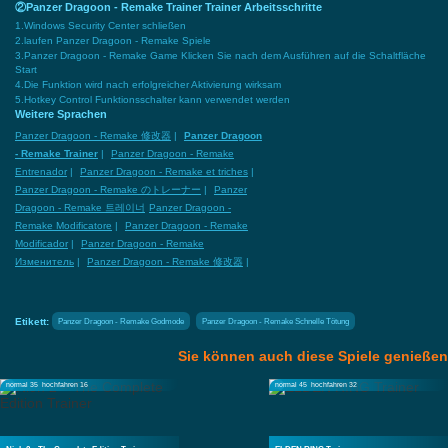
②Panzer Dragoon - Remake Trainer Trainer Arbeitsschritte
1.Windows Security Center schließen
2.laufen Panzer Dragoon - Remake Spiele
3.Panzer Dragoon - Remake Game Klicken Sie nach dem Ausführen auf die Schaltfläche
Start
4.Die Funktion wird nach erfolgreicher Aktivierung wirksam
5.Hotkey Control Funktionsschalter kann verwendet werden
Weitere Sprachen
Panzer Dragoon - Remake 修改器
|
Panzer Dragoon
- Remake Trainer
|
Panzer Dragoon - Remake
Entrenador
|
Panzer Dragoon - Remake et triches
|
Panzer Dragoon - Remake のトレーナー
|
Panzer
Dragoon - Remake 트레이너
Panzer Dragoon -
Remake Modificatore
|
Panzer Dragoon - Remake
Modificador
|
Panzer Dragoon - Remake
Изменитель
|
Panzer Dragoon - Remake 修改器
|
Etikett:
Panzer Dragoon - Remake Godmode
Panzer Dragoon - Remake Schnelle Tötung
Sie können auch diese Spiele genießen
normal 35
hochfahren 16
normal 45
hochfahren 32