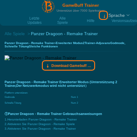
GameBuff Trainer
Unterstützt über 7000 Spieltrainer
Sprache
Download Gamebu
Letzte
Alle
Hilfe
Versionsaufze
Updates
Spiele
Alle Spiele
Panzer Dragoon - Remake Trainer
Panzer Dragoon - Remake Trainer-Erweiterter Modus2Trainer-AdjuvansGodmode,
Schnelle TötungGleiche Funktionen
Download Gamebuff Trainer
Panzer Dragoon - Remake Trainer Erweiterter Modus (Unterstützung 2
Trainer,Der Netzwerkmodus wird nicht unterstützt）
Plattform unterstützen:
Godmode
Num 1
Schnelle Tötung
Num 2
①Panzer Dragoon - Remake Trainer Gebrauchsanweisungen
1.Herunterladen Panzer Dragoon - Remake Trainer
2.Aktivieren Sie Panzer Dragoon - Remake Spiele
3.Aktivieren Sie Panzer Dragoon - Remake Trainer