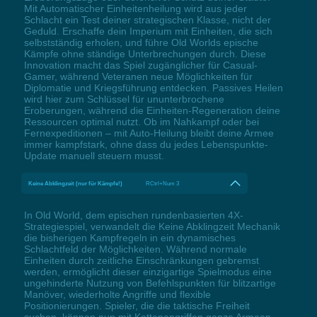
Mit Automatischer Einheitenheilung wird aus jeder
Schlacht ein Test deiner strategischen Klasse, nicht der
Geduld. Erschaffe dein Imperium mit Einheiten, die sich
selbstständig erholen, und führe Old Worlds epische
Kämpfe ohne ständige Unterbrechungen durch. Diese
Innovation macht das Spiel zugänglicher für Casual-
Gamer, während Veteranen neue Möglichkeiten für
Diplomatie und Kriegsführung entdecken. Passives Heilen
wird hier zum Schlüssel für ununterbrochene
Eroberungen, während die Einheiten-Regeneration deine
Ressourcen optimal nutzt. Ob im Nahkampf oder bei
Fernexpeditionen – mit Auto-Heilung bleibt deine Armee
immer kampfstark, ohne dass du jedes Lebenspunkte-
Update manuell steuern musst.
Keine Abklingzeit (nur für Kämpfe!)
RCtrl+Num 3
In Old World, dem epischen rundenbasierten 4X-
Strategiespiel, verwandelt die Keine Abklingzeit Mechanik
die bisherigen Kampfregeln in ein dynamisches
Schlachtfeld der Möglichkeiten. Während normale
Einheiten durch zeitliche Einschränkungen gebremst
werden, ermöglicht dieser einzigartige Spielmodus eine
ungehinderte Nutzung von Befehlspunkten für blitzartige
Manöver, wiederholte Angriffe und flexible
Positionierungen. Spieler, die die taktische Freiheit