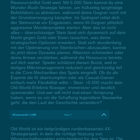
Ressourcenflut Gold wert: Mit 5.000 Stein kannst du eine
Wunder-Rush-Strategie fahren, um frühzeitig langfristige
Befehlsboni zu aktivieren, während deine Gegner noch mit
der Grundversorgung kämpfen. Im Spätspiel rettet dich
der Steinvorrat vor Engpässen, wenn KI-Gegner plötzlich
aggressive Wunderprojekte starten. Aber das ist nicht
alles – überschüssiger Stein lässt sich dynamisch auf dem
Markt gegen Gold oder Eisen tauschen, was deine
strategischen Optionen erweitert. Statt sich stundenlang
mit der Optimierung von Steinbrüchen abzuquälen, kannst
du jetzt deine Dynastie planen, Allianzen schmieden oder
deine Armee verstärken, während die Ressource bereits
auf dich wartet. Spieler schätzen diesen Boost, weil er
lästiges Mikromanagement reduziert und gleichzeitig tief
in die Core-Mechaniken des Spiels eingreift. Ob du als
Experte die KI übertrumpfen oder als Casual-Gamer
einfach mehr Flexibilität willst – Stein: +5.000 macht dein
Old-World-Erlebnis flüssiger, immersiver und deutlich
spannender. Und wer will nicht mal einen Vorsprung
haben, wenn es um die Schaffung legendärer Bauwerke
geht, die den Lauf der Geschichte verändern?
Wissenschaft +1,000
Num 7
Old World ist ein tiefgründiges rundenbasiertes 4X-
Strategiespiel, in dem die richtige Nutzung von
Wissenschaftspunkten entscheidend für den Sieg ist. Die