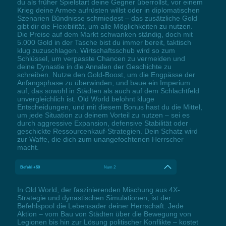
du als früher Spielstart deine Gegner überrollst, vor einem
Krieg deine Armee aufrüsten willst oder in diplomatischen
Szenarien Bündnisse schmiedest – das zusätzliche Gold
gibt dir die Flexibilität, um alle Möglichkeiten zu nutzen.
Die Preise auf dem Markt schwanken ständig, doch mit
5.000 Gold in der Tasche bist du immer bereit, taktisch
klug zuzuschlagen. Wirtschaftsschub wird so zum
Schlüssel, um verpasste Chancen zu vermeiden und
deine Dynastie in die Annalen der Geschichte zu
schreiben. Nutze den Gold-Boost, um die Engpässe der
Anfangsphase zu überwinden, und baue ein Imperium
auf, das sowohl in Städten als auch auf dem Schlachtfeld
unvergleichlich ist. Old World belohnt kluge
Entscheidungen, und mit diesem Bonus hast du die Mittel,
um jede Situation zu deinem Vorteil zu nutzen – sei es
durch aggressive Expansion, defensive Stabilität oder
geschickte Ressourcenkauf-Strategien. Dein Schatz wird
zur Waffe, die dich zum unangefochtenen Herrscher
macht.
Befehl +50
Num 2
In Old World, der faszinierenden Mischung aus 4X-
Strategie und dynastischen Simulationen, ist der
Befehlspool die Lebensader deiner Herrschaft. Jede
Aktion – vom Bau von Städten über die Bewegung von
Legionen bis hin zur Lösung politischer Konflikte – kostet