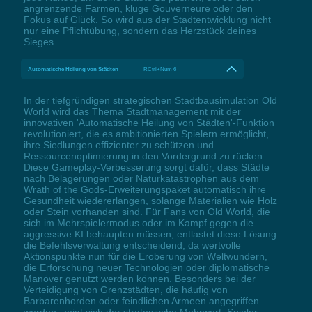
angrenzende Farmen, kluge Gouverneure oder den
Fokus auf Glück. So wird aus der Stadtentwicklung nicht
nur eine Pflichtübung, sondern das Herzstück deines
Sieges.
Automatische Heilung von Städten
RCtrl+Num 6
In der tiefgründigen strategischen Stadtbausimulation Old
World wird das Thema Stadtmanagement mit der
innovativen 'Automatische Heilung von Städten'-Funktion
revolutioniert, die es ambitionierten Spielern ermöglicht,
ihre Siedlungen effizienter zu schützen und
Ressourcenoptimierung in den Vordergrund zu rücken.
Diese Gameplay-Verbesserung sorgt dafür, dass Städte
nach Belagerungen oder Naturkatastrophen aus dem
Wrath of the Gods-Erweiterungspaket automatisch ihre
Gesundheit wiedererlangen, solange Materialien wie Holz
oder Stein vorhanden sind. Für Fans von Old World, die
sich im Mehrspielermodus oder im Kampf gegen die
aggressive KI behaupten müssen, entlastet diese Lösung
die Befehlsverwaltung entscheidend, da wertvolle
Aktionspunkte nun für die Eroberung von Weltwundern,
die Erforschung neuer Technologien oder diplomatische
Manöver genutzt werden können. Besonders bei der
Verteidigung von Grenzstädten, die häufig von
Barbarenhorden oder feindlichen Armeen angegriffen
werden, zeigt sich der strategische Mehrwert: Spieler