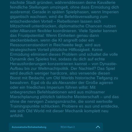
nächste Stadt gründen, währenddessen deine Kavallerie
feindliche Stellungen umzingelt, ohne dass Ermüdung dich
ausbremst. Gerade in späten Spielphasen, wenn Imperien
gigantisch wachsen, wird die Befehlsverwaltung zum
entscheidenden Vorteil – Rebellionen lassen sich
blitzschnell unterdrücken, diplomatische Chancen nutzen
oder Allianzen flexibler koordinieren. Viele Spieler kennen
das Frustpotential: Wenn Einheiten genau dann
steckenbleiben, wenn die KI angreift oder ein
Ressourcenstandort in Reichweite liegt, wird aus
strategischem Vorteil plötzliche Hilflosigkeit. Keine
Ermüdung eliminiert dieses Problem und schaltet die volle
Dynamik des Spieles frei, sodass du dich auf echte
Herausforderungen konzentrieren kannst – von Dynastie-
Aufbau bis zur Weltmachtpolitik. Der Nachteil? Das Spiel
wird deutlich weniger hardcore, also verwende diesen
Boost mit Bedacht, um Old Worlds historische Tiefgang zu
bewahren. Egal ob du als Alexander der Große agieren
oder ein friedliches Imperium führen willst: Mit
unbegrenzten Befehlsaktionen wird aus mühsamer
Marschplanung plötzlich taktische Meisterschaft – und das
ohne die nervigen Zwangsmärsche, die sonst wertvolle
Trainingspunkte schlucken. Probiere es aus und entdecke,
wie sich Old World mit dieser Mechanik komplett neu
anfühlt.
Automatische Einheitenheilung
RCtrl+Num 2