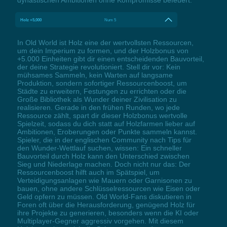
dynastischen Ambitionen ohne Kompromisse befeuert.
Holz +5,000
Num 5
In Old World ist Holz eine der wertvollsten Ressourcen,
um dein Imperium zu formen, und der Holzbonus von
+5.000 Einheiten gibt dir einen entscheidenden Bauvorteil,
der deine Strategie revolutioniert. Stell dir vor: Kein
mühsames Sammeln, kein Warten auf langsame
Produktion, sondern sofortiger Ressourcenboost, um
Städte zu erweitern, Festungen zu errichten oder die
Große Bibliothek als Wunder deiner Zivilisation zu
realisieren. Gerade in den frühen Runden, wo jede
Ressource zählt, spart dir dieser Holzbonus wertvolle
Spielzeit, sodass du dich statt auf Holzfarmen lieber auf
Ambitionen, Eroberungen oder Punkte sammeln kannst.
Spieler, die in der englischen Community nach Tips für
den Wunder-Wettlauf suchen, wissen: Ein schneller
Bauvorteil durch Holz kann den Unterschied zwischen
Sieg und Niederlage machen. Doch nicht nur das: Der
Ressourcenboost hilft auch im Spätspiel, um
Verteidigungsanlagen wie Mauern oder Garnisonen zu
bauen, ohne andere Schlüsselressourcen wie Eisen oder
Geld opfern zu müssen. Old World-Fans diskutieren in
Foren oft über die Herausforderung, genügend Holz für
ihre Projekte zu generieren, besonders wenn die KI oder
Multiplayer-Gegner aggressiv vorgehen. Mit diesem