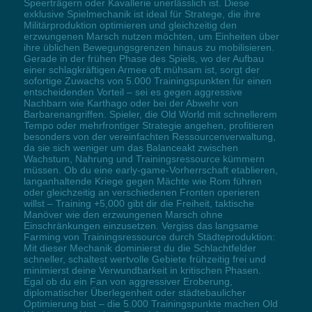
Speerträgern oder Kavallerie unerlässlich ist. Diese
exklusive Spielmechanik ist ideal für Stratege, die ihre
Militärproduktion optimieren und gleichzeitig den
erzwungenen Marsch nutzen möchten, um Einheiten über
ihre üblichen Bewegungsgrenzen hinaus zu mobilisieren.
Gerade in der frühen Phase des Spiels, wo der Aufbau
einer schlagkräftigen Armee oft mühsam ist, sorgt der
sofortige Zuwachs von 5.000 Trainingspunkten für einen
entscheidenden Vorteil – sei es gegen aggressive
Nachbarn wie Karthago oder bei der Abwehr von
Barbarenangriffen. Spieler, die Old World mit schnellerem
Tempo oder mehrfrontiger Strategie angehen, profitieren
besonders von der vereinfachten Ressourcenverwaltung,
da sie sich weniger um das Balanceakt zwischen
Wachstum, Nahrung und Trainingsressource kümmern
müssen. Ob du eine early-game-Vorherrschaft etablieren,
langanhaltende Kriege gegen Mächte wie Rom führen
oder gleichzeitig an verschiedenen Fronten operieren
willst – Training +5,000 gibt dir die Freiheit, taktische
Manöver wie den erzwungenen Marsch ohne
Einschränkungen einzusetzen. Vergiss das langsame
Farming von Trainingsressource durch Städteproduktion:
Mit dieser Mechanik dominierst du die Schlachtfelder
schneller, schaltest wertvolle Gebiete frühzeitig frei und
minimierst deine Verwundbarkeit in kritischen Phasen.
Egal ob du ein Fan von aggressiver Eroberung,
diplomatischer Überlegenheit oder städtebaulicher
Optimierung bist – die 5.000 Trainingspunkte machen Old