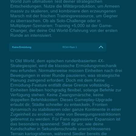
World zum ultimativen Test deiner strategischen
Entscheidungen. Nutze die Militärproduktion, um Armeen
massiv zu skalieren, und kombiniere den erzwungenen
Marsch mit der frischen Trainingsressource, um Gegner
zu überraschen. Ob als Solo-Challenge oder in
Multiplayer-Szenarien: Training +5,000 ist der Game-
Changer, der deine Old World-Erfahrung von der ersten
Runde an intensiviert.
Keine Ermüdung
RCtrl+Num 1
In Old World, dem epischen rundenbasierten 4X-
Strategiespiel, wird die klassische Ermüdungsmechanik
neu erfunden. Normalerweise müssen Einheiten nach drei
Bewegungen in einer Runde pausieren, was strategische
Planung zwingend erfordert. Doch mit dem Keine
Ermüdung-Feature entfällt diese Grenze vollständig –
Einheiten bleiben hochgradig flexibel, solange Befehle zur
Verfügung stehen. Keine Zwangsmärsche, keine
doppelten Befehlskosten: Dieses Gameplay-Upgrade
erlaubt dir, Städte schneller zu entwickeln, Fronten
dynamisch zu stabilisieren oder ganze Kontinente in einer
Zugeinheit zu erobern, ohne von Bewegungsrestriktionen
gebremst zu werden. Für Fans aggressiver Expansion ist
das besonders spannend: Stell dir vor, wie deine
Kundschafter in Sekundenschnelle unerschlossenes
Terrain kartografieren, während Siedler bereits die