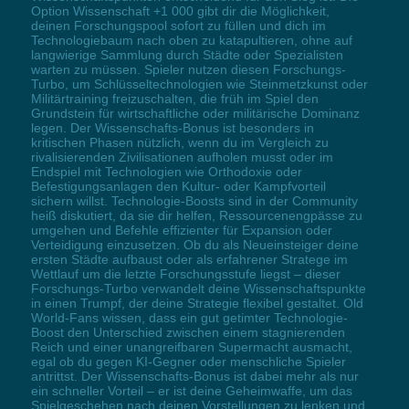
Option Wissenschaft +1 000 gibt dir die Möglichkeit,
deinen Forschungspool sofort zu füllen und dich im
Technologiebaum nach oben zu katapultieren, ohne auf
langwierige Sammlung durch Städte oder Spezialisten
warten zu müssen. Spieler nutzen diesen Forschungs-
Turbo, um Schlüsseltechnologien wie Steinmetzkunst oder
Militärtraining freizuschalten, die früh im Spiel den
Grundstein für wirtschaftliche oder militärische Dominanz
legen. Der Wissenschafts-Bonus ist besonders in
kritischen Phasen nützlich, wenn du im Vergleich zu
rivalisierenden Zivilisationen aufholen musst oder im
Endspiel mit Technologien wie Orthodoxie oder
Befestigungsanlagen den Kultur- oder Kampfvorteil
sichern willst. Technologie-Boosts sind in der Community
heiß diskutiert, da sie dir helfen, Ressourcenengpässe zu
umgehen und Befehle effizienter für Expansion oder
Verteidigung einzusetzen. Ob du als Neueinsteiger deine
ersten Städte aufbaust oder als erfahrener Stratege im
Wettlauf um die letzte Forschungsstufe liegst – dieser
Forschungs-Turbo verwandelt deine Wissenschaftspunkte
in einen Trumpf, der deine Strategie flexibel gestaltet. Old
World-Fans wissen, dass ein gut getimter Technologie-
Boost den Unterschied zwischen einem stagnierenden
Reich und einer unangreifbaren Supermacht ausmacht,
egal ob du gegen KI-Gegner oder menschliche Spieler
antrittst. Der Wissenschafts-Bonus ist dabei mehr als nur
ein schneller Vorteil – er ist deine Geheimwaffe, um das
Spielgeschehen nach deinen Vorstellungen zu lenken und