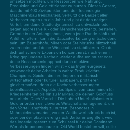
umsetzen möchten, um Ressourcen wie Nahrung,
Produktion und Gold effizienter zu nutzen. Dieses Gesetz,
das du mit 400 Zivikpunkten und der Technologie
Maschinenbau freischaltest, verkürzt die Bauzeit aller
Verbesserungen um ein Jahr und gibt dir den nötigen
Vorteil, um deine Städte dynamisch zu entwickeln oder
gegen aggressive KI- oder Menschengegner zu bestehen.
Gerade in der Anfangsphase, wenn jede Runde zählt und
Anführer altern, kann die Bauzeitverkürzung entscheidend
sein, um Bauernhöfe, Minen oder Steinbrüche blitzschnell
zu errichten und deine Wirtschaft zu stabilisieren. Ob du
dich auf schnelle Expansion konzentrierst, nach einem
Krieg geplünderte Kacheln wieder aufbauen musst oder
deine Ressourcenknappheit durch effektive
Verbesserungen lindern willst – das Ingenieurgesetz
verwandelt deine Arbeiter in wahre Produktivitäts-
Champions. Spieler, die ihre Imperien militärisch,
wirtschaftlich oder kulturell ausbauen, profitieren
gleichermaßen, denn die Kachelverbesserungen
beeinflussen alle Aspekte des Spiels: von Eisenminen für
Kriegseinheiten bis hin zu Märkten, die deinen Goldfluss
ankurbeln. Doch Vorsicht: Die hohen Unterhaltskosten in
Gold erfordern ein cleveres Wirtschaftsmanagement, um
den Vorteil langfristig zu nutzen. Besonders in
Mehrspielerszenarien, wo der Wettbewerbsdruck hoch ist,
oder bei der Stabilisierung nach Barbarenangriffen, wird
das Ingenieurgesetz zum Schlüssel für deine Dominanz.
Wer als Imperiumsbauer in Old World bestehen will, sollte