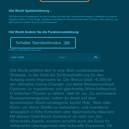
Old World Spieleinführung：
Old World ist ein Strategiespiel, bei dem du deine Dynastie über Generationen hinweg im Wettstreit mit anderen
Regenten anführst. Führe Kriege, organisiere das Leben am Hof und errichte deine Dynastie – oder schau zu, wie
dein Imperium zerfällt. Was wirst du hinterlassen?
Old World Ändern Sie die Funktionseinleitung
Schalter Standardmodus
Plattform unterstützen:
steam,epic
Geld +5,000
Num 1
Old World entführt dich in eine Welt rundenbasierter
Strategie, in der Gold die Schlüsselwährung für den
Aufstieg eines Imperiums ist. Der Bonus Geld +5.000 ist
der ultimative Game-Changer, um deine Ressourcenkauf-
Optionen zu maximieren und gleichzeitig Wirtschaftsschub
in kritischen Phasen zu liefern. Stell dir vor: Du vermeidest
Ressourcenengpässe, indem du direkt auf dem
dynamischen Markt einsteigerst, kaufst Holz, Stein oder
Eisen, um deine Städte zu verbessern, und investierst
strategisch in Elite-Einheiten oder diplomatische Allianzen.
Mit diesem Gold-Boost dominierst du nicht nur den
Wirtschafts-Aspekt, sondern schaffst auch die Basis für
militärische Überlegenheit oder kulturelle Expansion. Ob