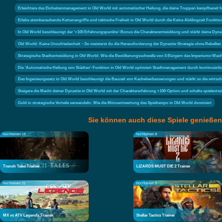
Erleichtere das Einheitenmanagement in Old World mit automatischer Heilung, die deine Truppen kampfbereit häl
Erlebe atemberaubende Kettenangriffe und taktische Freiheit in Old World durch die Keine Abklingzeit Funktio
In Old World beschleunigt der '+100 Erfahrungspunkte'-Bonus die Charakterentwicklung und stärkt deine Dyna
Old World: Keine Unzufriedenheit – So meisterst du die Herausforderung der Dynastie-Strategie ohne Rebellen
Strategische Stadtentwicklung in Old World: Wie die Bevölkerungsschwelle von 5 Bürgern das Imperiums-Wach
Die 'Automatische Heilung von Städten'-Funktion in Old World optimiert Stadtmanagement durch kontinuierlic
Das Ingenieurgesetz in Old World beschleunigt die Bauzeit von Kachelverbesserungen und stärkt so die wirtsch
Steigere die Macht deiner Dynastie in Old World mit der Charaktererfahrung +100-Option und schalte spielentsc
Gold in strategische Vorteile verwandeln: Wie die Münzentwertung das Spieltempo in Old World dominiert
Sie können auch diese Spiele genießen
hochfahren 18
hochfahren 8
Trench Tales Trainer
LIZARDS MUST DIE 2 Trainer
hochfahren 21
hochfahren 9
MX vs ATV Legends Trainer
Stellar Tactics Trainer