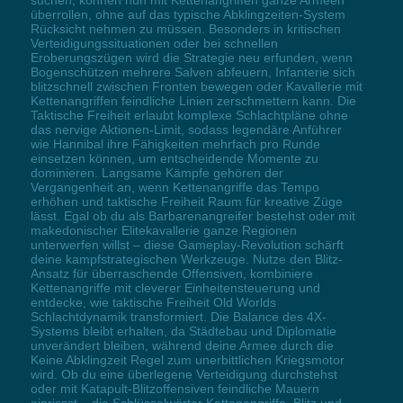
suchen, können nun mit Kettenangriffen ganze Armeen
überrollen, ohne auf das typische Abklingzeiten-System
Rücksicht nehmen zu müssen. Besonders in kritischen
Verteidigungssituationen oder bei schnellen
Eroberungszügen wird die Strategie neu erfunden, wenn
Bogenschützen mehrere Salven abfeuern, Infanterie sich
blitzschnell zwischen Fronten bewegen oder Kavallerie mit
Kettenangriffen feindliche Linien zerschmettern kann. Die
Taktische Freiheit erlaubt komplexe Schlachtpläne ohne
das nervige Aktionen-Limit, sodass legendäre Anführer
wie Hannibal ihre Fähigkeiten mehrfach pro Runde
einsetzen können, um entscheidende Momente zu
dominieren. Langsame Kämpfe gehören der
Vergangenheit an, wenn Kettenangriffe das Tempo
erhöhen und taktische Freiheit Raum für kreative Züge
lässt. Egal ob du als Barbarenangreifer bestehst oder mit
makedonischer Elitekavallerie ganze Regionen
unterwerfen willst – diese Gameplay-Revolution schärft
deine kampfstrategischen Werkzeuge. Nutze den Blitz-
Ansatz für überraschende Offensiven, kombiniere
Kettenangriffe mit cleverer Einheitensteuerung und
entdecke, wie taktische Freiheit Old Worlds
Schlachtdynamik transformiert. Die Balance des 4X-
Systems bleibt erhalten, da Städtebau und Diplomatie
unverändert bleiben, während deine Armee durch die
Keine Abklingzeit Regel zum unerbittlichen Kriegsmotor
wird. Ob du eine überlegene Verteidigung durchstehst
oder mit Katapult-Blitzoffensiven feindliche Mauern