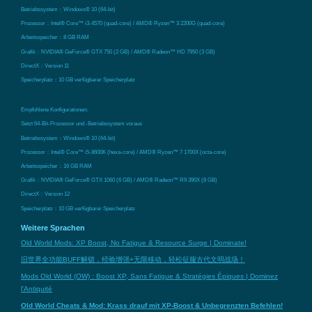
Betriebssystem：Windows® 10 (64-bit)
Prozessor：Intel® Core™ i3-4570 (quad-core) / AMD® Ryzen™ 3 2200G (quad-core)
Arbeitsspeicher：8 GB RAM
Grafik：NVIDIA® GeForce® GTX 750 (2 GB) / AMD® Radeon™ HD 7950 (3 GB)
DirectX：Version 11
Speicherplatz：10 GB verfügbarer Speicherplatz
Empfohlene Konfigurationen:
Setzt 64-Bit-Prozessor und -Betriebssystem voraus
Betriebssystem：Windows® 10 (64-bit)
Prozessor：Intel® Core™ i5-8600K (hexa-core) / AMD® Ryzen™ 7 1700X (octa-core)
Arbeitsspeicher：16 GB RAM
Grafik：NVIDIA® GeForce® GTX 1060 (6 GB) / AMD® Radeon™ R9 390X (8 GB)
DirectX：Version 12
Speicherplatz：10 GB verfügbarer Speicherplatz
Weitere Sprachen
Old World Mods: XP Boost, No Fatigue & Resource Surge | Dominate!
旧世界全功能BUFF解锁，经验增强+无限移动，轻松征服古代文明战场！
Mods Old World (OW) : Boost XP, Sans Fatigue & Stratégies Épiques | Dominez
l'Antiquité
Old World Cheats & Mod: Krass drauf mit XP-Boost & Unbegrenzten Befehlen!