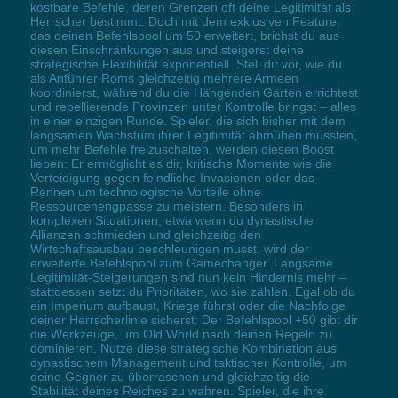
kostbare Befehle, deren Grenzen oft deine Legitimität als
Herrscher bestimmt. Doch mit dem exklusiven Feature,
das deinen Befehlspool um 50 erweitert, brichst du aus
diesen Einschränkungen aus und steigerst deine
strategische Flexibilität exponentiell. Stell dir vor, wie du
als Anführer Roms gleichzeitig mehrere Armeen
koordinierst, während du die Hängenden Gärten errichtest
und rebellierende Provinzen unter Kontrolle bringst – alles
in einer einzigen Runde. Spieler, die sich bisher mit dem
langsamen Wachstum ihrer Legitimität abmühen mussten,
um mehr Befehle freizuschalten, werden diesen Boost
lieben: Er ermöglicht es dir, kritische Momente wie die
Verteidigung gegen feindliche Invasionen oder das
Rennen um technologische Vorteile ohne
Ressourcenengpässe zu meistern. Besonders in
komplexen Situationen, etwa wenn du dynastische
Allianzen schmieden und gleichzeitig den
Wirtschaftsausbau beschleunigen musst, wird der
erweiterte Befehlspool zum Gamechanger. Langsame
Legitimität-Steigerungen sind nun kein Hindernis mehr –
stattdessen setzt du Prioritäten, wo sie zählen. Egal ob du
ein Imperium aufbaust, Kriege führst oder die Nachfolge
deiner Herrscherlinie sicherst: Der Befehlspool +50 gibt dir
die Werkzeuge, um Old World nach deinen Regeln zu
dominieren. Nutze diese strategische Kombination aus
dynastischem Management und taktischer Kontrolle, um
deine Gegner zu überraschen und gleichzeitig die
Stabilität deines Reiches zu wahren. Spieler, die ihre