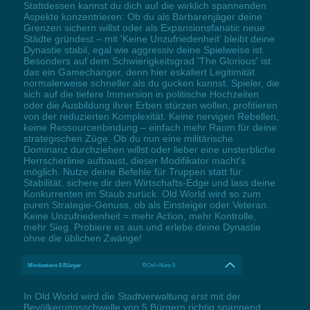
Stattdessen kannst du dich auf die wirklich spannenden
Aspekte konzentrieren: Ob du als Barbarenjäger deine
Grenzen sichern willst oder als Expansionsfanatic neue
Städte gründest – mit 'Keine Unzufriedenheit' bleibt deine
Dynastie stabil, egal wie aggressiv deine Spielweise ist.
Besonders auf dem Schwierigkeitsgrad 'The Glorious' ist
das ein Gamechanger, denn hier eskaliert Legitimität
normalerweise schneller als du gucken kannst. Spieler, die
sich auf die tiefere Immersion in politische Hochzeiten
oder die Ausbildung ihrer Erben stürzen wollen, profitieren
von der reduzierten Komplexität. Keine nervigen Rebellen,
keine Ressourcenbindung – einfach mehr Raum für deine
strategischen Züge. Ob du nun eine militärische
Dominanz durchziehen willst oder lieber eine unsterbliche
Herrscherlinie aufbaust, dieser Modifikator macht's
möglich. Nutze deine Befehle für Truppen statt für
Stabilität, sichere dir den Wirtschafts-Edge und lass deine
Konkurrenten im Staub zurück. Old World wird so zum
puren Strategie-Genuss, ob als Einsteiger oder Veteran.
Keine Unzufriedenheit = mehr Action, mehr Kontrolle,
mehr Sieg. Probiere es aus und erlebe deine Dynastie
ohne die üblichen Zwänge!
Mindestens 5 Bürger
RCtrl+Num 5
In Old World wird die Stadtverwaltung erst mit der
Bevölkerungsschwelle von 5 Bürgern richtig spannend.