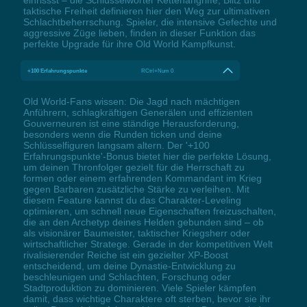
einrissst – die Schlüsselwörter Kettenangriffe, Blitz und
taktische Freiheit definieren hier den Weg zur ultimativen
Schlachtbeherrschung. Spieler, die intensive Gefechte und
aggressive Züge lieben, finden in dieser Funktion das
perfekte Upgrade für ihre Old World Kampfkunst.
+100 Erfahrungspunkte
RCtrl+Num 0
Old World-Fans wissen: Die Jagd nach mächtigen
Anführern, schlagkräftigen Generälen und effizienten
Gouverneuren ist eine ständige Herausforderung,
besonders wenn die Runden ticken und deine
Schlüsselfiguren langsam altern. Der '+100
Erfahrungspunkte'-Bonus bietet hier die perfekte Lösung,
um deinen Thronfolger gezielt für die Herrschaft zu
formen oder einem erfahrenden Kommandant im Krieg
gegen Barbaren zusätzliche Stärke zu verleihen. Mit
diesem Feature kannst du das Charakter-Leveling
optimieren, um schnell neue Eigenschaften freizuschalten,
die an den Archetyp deines Helden gebunden sind – ob
als visionärer Baumeister, taktischer Kriegsherr oder
wirtschaftlicher Stratege. Gerade in der kompetitiven Welt
rivalisierender Reiche ist ein gezielter XP-Boost
entscheidend, um deine Dynastie-Entwicklung zu
beschleunigen und Schlachten, Forschung oder
Stadtproduktion zu dominieren. Viele Spieler kämpfen
damit, dass wichtige Charaktere oft sterben, bevor sie ihr