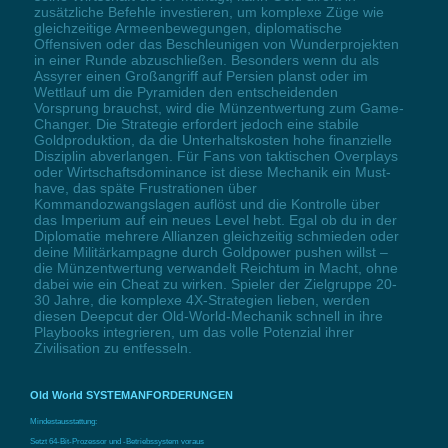
zusätzliche Befehle investieren, um komplexe Züge wie
gleichzeitige Armeenbewegungen, diplomatische
Offensiven oder das Beschleunigen von Wunderprojekten
in einer Runde abzuschließen. Besonders wenn du als
Assyrer einen Großangriff auf Persien planst oder im
Wettlauf um die Pyramiden den entscheidenden
Vorsprung brauchst, wird die Münzentwertung zum Game-
Changer. Die Strategie erfordert jedoch eine stabile
Goldproduktion, da die Unterhaltskosten hohe finanzielle
Disziplin abverlangen. Für Fans von taktischen Overplays
oder Wirtschaftsdominance ist diese Mechanik ein Must-
have, das späte Frustrationen über
Kommandozwangslagen auflöst und die Kontrolle über
das Imperium auf ein neues Level hebt. Egal ob du in der
Diplomatie mehrere Allianzen gleichzeitig schmieden oder
deine Militärkampagne durch Goldpower pushen willst –
die Münzentwertung verwandelt Reichtum in Macht, ohne
dabei wie ein Cheat zu wirken. Spieler der Zielgruppe 20-
30 Jahre, die komplexe 4X-Strategien lieben, werden
diesen Deepcut der Old-World-Mechanik schnell in ihre
Playbooks integrieren, um das volle Potenzial ihrer
Zivilisation zu entfesseln.
Old World SYSTEMANFORDERUNGEN
Mindestausstattung:
Setzt 64-Bit-Prozessor und -Betriebssystem voraus