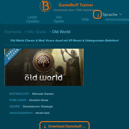
GameBuff Trainer
Unterstützt über 7000 Spieltrainer
Sprache
Download Gamebu
Letzte
Alle
Hilfe
Versionsaufze
Updates
Spiele
Startseite
Alle Spiele
Old World
Old World Cheats & Mod: Krass drauf mit XP-Boost & Unbegrenzten Befehlen!
ENTWICKLER：
Mohawk Games
PUBLISHER：
Hooded Horse
GENRE：
Simulationen
Strategie
Verkaufsplattform：
steam,epic
Download Gamebuff Trainer