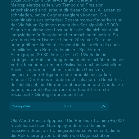
Sozialpolitik zum Game-Changer. Gerade in
Mehrspielerszenarien, wo Tempo und Präzision
entscheidend sind, erlaubt dir dieser Bonus, Allianzen zu
schmieden, bevor Gegner reagieren können. Die
Kombination aus sofortiger Ressourcenverfügbarkeit und
der Vielfalt an Optionen macht den Sozialpolitik +5,000
Schub zur ultimativen Lösung für alle, die sich nicht mit
langwierigen Aufbauphasen herumschlagen wollen. So
wird aus deiner Dynastie binnen kürzester Zeit eine
unangreifbare Macht, die sowohl im kulturellen als auch
im militärischen Bereich dominiert. Spieler der
Altersgruppe 20-30 Jahre, die in Old World tief in
strategische Entscheidungen eintauchen, schätzen diesen
Vorteil besonders, um ihre Zivilisation nach individuellem
Spielstil zu formen – ob mit radikalen Gesetzen,
einflussreichen Religionen oder produktionsstarken
Städten. Der Bonus ist dabei mehr als nur ein Boost: Er ist
der Schlüssel, um Hürden zu überwinden und Wunder zu
bauen, bevor die Konkurrenz überhaupt ihre erste
Sozialpolitik-Strategie durchdacht hat.
Training +5,000
Num 9
Old World-Fans aufgepasst! Die Funktion Training +5,000
revolutioniert dein Gameplay, indem sie dir einen
massiven Boost an Trainingsressource verschafft, die für
die Rekrutierung von Einheiten wie Bogenschützen,