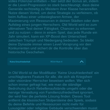
volles Potenzial entfalten – hier setzt der Bonus an, indem
er die Level-Progression so stark beschleunigt, dass deine
Generäle rechtzeitig zu Meistern ihrer Klasse heranreifen.
Nutze diesen Vorteil, um deine Strategie zu verfeinern, ob
beim Aufbau einer unbesiegbaren Armee, der
Maximierung von Ressourcen in deinen Städten oder dem
Aufstieg eines jungen Herrschers. Old World wird so zum
ultimativen Test deiner Fähigkeit, Chancen zu erkennen
und zu nutzen – denn in einem Spiel, das jede Runde ein
Jahr simuliert, kann ein XP-Boost den Unterschied
zwischen Triumph und Niedergang bedeuten. So bleibt
deine Dynastie immer einen Level-Vorsprung vor den
Konkurrenten und sichert dir die Kontrolle über das
historische Geschehen.
Keine Unzufriedenheit
RCtrl+Num 4
In Old World ist der Modifikator 'Keine Unzufriedenheit' ein
unschlagbares Feature für alle, die sich als Kriegsherr
oder visionärer Herrscher beweisen wollen. Wer sich
schon immer gefragt hat, wie man die ständige
Bedrohung durch Rebellenaufstände umgeht oder die
nervige Verwaltung von Familienzufriedenheit ignoriert,
der wird hier die perfekte Lösung finden. Dieses Tool
entfernt die klassischen Stolpersteine des Spiels, sodass
du deine Befehle und Ressourcen nicht mehr für
Luxusgüter oder religiöse Gebäude verschwenden musst.