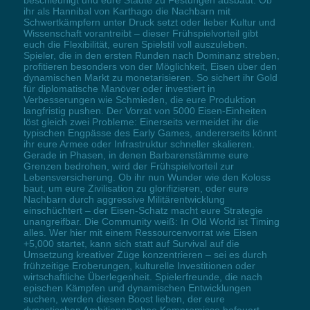
beschleunigt und eure Städte zu Festungen ausbaut. Ob
ihr als Hannibal von Karthago die Nachbarn mit
Schwertkämpfern unter Druck setzt oder lieber Kultur und
Wissenschaft vorantreibt – dieser Frühspielvorteil gibt
euch die Flexibilität, euren Spielstil voll auszuleben.
Spieler, die in den ersten Runden nach Dominanz streben,
profitieren besonders von der Möglichkeit, Eisen über den
dynamischen Markt zu monetarisieren. So sichert ihr Gold
für diplomatische Manöver oder investiert in
Verbesserungen wie Schmieden, die eure Produktion
langfristig pushen. Der Vorrat von 5000 Eisen-Einheiten
löst gleich zwei Probleme: Einerseits vermeidet ihr die
typischen Engpässe des Early Games, andererseits könnt
ihr eure Armee oder Infrastruktur schneller skalieren.
Gerade in Phasen, in denen Barbarenstämme eure
Grenzen bedrohen, wird der Frühspielvorteil zur
Lebensversicherung. Ob ihr nun Wunder wie den Koloss
baut, um eure Zivilisation zu glorifizieren, oder eure
Nachbarn durch aggressive Militärentwicklung
einschüchtert – der Eisen-Schatz macht eure Strategie
unangreifbar. Die Community weiß: In Old World ist Timing
alles. Wer hier mit einem Ressourcenvorrat wie Eisen
+5,000 startet, kann sich statt auf Survival auf die
Umsetzung kreativer Züge konzentrieren – sei es durch
frühzeitige Eroberungen, kulturelle Investitionen oder
wirtschaftliche Überlegenheit. Spielerfreunde, die nach
epischen Kämpfen und dynamischen Entwicklungen
suchen, werden diesen Boost lieben, der eure