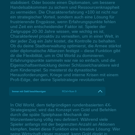
stabilisiert. Oder booste einen Diplomaten, um bessere
Handelsabkommen zu sichern und Ressourcenknappheit
zu vermeiden. Die Charaktererfahrung +100 ist nicht nur
ein strategischer Vorteil, sondern auch eine Lösung für
frustrierende Engpässe, wenn Erfahrungspunkte fehlen
und Zeit ein entscheidender Faktor ist. Spieler der
Zielgruppe 20-30 Jahre wissen, wie wichtig es ist,
Charakterlevel proaktiv zu verwalten, um in einer Welt, in
der jeder Zug ein Jahr kostet, die Kontrolle zu behalten.
Ob du deine Stadtverwaltung optimierst, die Armee stärkst
oder diplomatische Allianzen festigst – diese Funktion gibt
dir die Flexibilität, um in Old World zu dominieren.
Erfahrungspunkte sammeln war nie so einfach, und die
Eigenschaftsentwicklung deiner Schlüsselcharaktere wird
zum Kinderspiel. So meisterst du dynastische
Herausforderungen, Kriege und interne Krisen mit einem
Profi-Edge, der deine Spielstrategie revolutioniert.
Immer mit Geld beschleunigen
RCtrl+Num 9
In Old World, dem tiefgründigen rundenbasierten 4X-
Strategiespiel, wird das Konzept von Gold und Befehlen
durch die späte Spielphase-Mechanik der
Münzentwertung völlig neu definiert. Während viele
Spieler anfangs mit der begrenzten Anzahl an Aktionen
kämpfen, bietet diese Funktion eine kreative Lösung: Wer
seine Wirtschaft clever managt, kann Gold direkt in