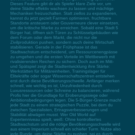
Dieses Feature gibt dir als Spieler klare Ziele vor, um
deine Städte effektiv wachsen zu lassen und mächtige
Mechaniken freizuschalten. Statt ziellos zu expandieren,
kannst du jetzt gezielt Farmen optimieren, fruchtbare
Standorte ansteuern oder Gouverneure clever einsetzen,
um die kritische Marke zu erreichen. Sobald eine Stadt 5
Bürger hat, öffnen sich Türen zu Schlüsselgebäuden wie
dem Forum oder dem Markt, die nicht nur die
Zivilproduktion pushen, sondern auch deine Wirtschaft
stabilisieren. Gerade in der Frühphase ist das
Stadtwachstum entscheidend, um Ressourcenengpässe
zu umgehen und die ersten Vorteile im Wettbewerb mit
rivalisierenden Reichen zu sichern. Doch auch im Mitt-
und Spätspiel zeigt die Stadtentwicklung ihre Stärke:
Werkstätten für Militäreinheiten, Trainingslager für
Elitekräfte oder sogar Wissenschaftszentren entstehen
erst durch diese Bevölkerungsschwelle. Anfänger merken
schnell, wie wichtig es ist, Unzufriedenheit durch
Luxusressourcen oder Schreine zu balancieren, während
Profis hier die Grundlage für Eroberungssiege oder
Ambitionsbedingungen legen. Die 5-Bürger-Grenze macht
jede Stadt zu einem strategischen Puzzle, bei dem du
zwischen Spezialisten, Ertragsverbesserungen und
Stabilität abwägen musst. Wer Old World auf
Expertenniveau spielt, weiß: Ohne kontrolliertes
Stadtwachstum und die nötige Bevölkerungsschwelle wird
aus einem Imperium schnell ein schiefer Turm. Nutze also
jede Runde, um deine Städte zu pushen, sei es durch