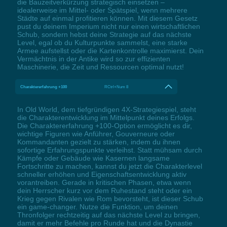
die Bauzeitverkürzung strategisch einsetzen –
idealerweise im Mittel- oder Spätspiel, wenn mehrere
Städte auf einmal profitieren können. Mit diesem Gesetz
pust du deinem Imperium nicht nur einen wirtschaftlichen
Schub, sondern hebst deine Strategie auf das nächste
Level, egal ob du Kulturpunkte sammelst, eine starke
Armee aufstellst oder die Kartenkontrolle maximierst. Dein
Vermächtnis in der Antike wird so zur effizienten
Maschinerie, die Zeit und Ressourcen optimal nutzt!
Charaktererfahrung +100
RCtrl+Num 8
In Old World, dem tiefgründigen 4X-Strategiespiel, steht
die Charakterentwicklung im Mittelpunkt deines Erfolgs.
Die Charaktererfahrung +100-Option ermöglicht es dir,
wichtige Figuren wie Anführer, Gouverneure oder
Kommandanten gezielt zu stärken, indem du ihnen
sofortige Erfahrungspunkte verleihst. Statt mühsam durch
Kämpfe oder Gebäude wie Kasernen langsame
Fortschritte zu machen, kannst du jetzt die Charakterlevel
schneller erhöhen und Eigenschaftsentwicklung aktiv
vorantreiben. Gerade in kritischen Phasen, etwa wenn
dein Herrscher kurz vor dem Ruhestand steht oder ein
Krieg gegen Rivalen wie Rom bevorsteht, ist dieser Schub
ein game-changer. Nutze die Funktion, um deinen
Thronfolger rechtzeitig auf das nächste Level zu bringen,
damit er mehr Befehle pro Runde hat und die Dynastie