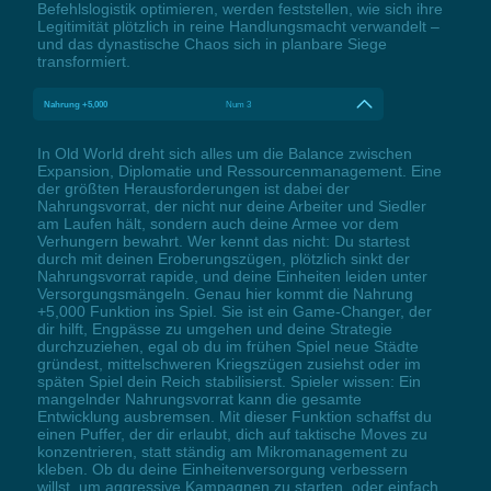
Befehlslogistik optimieren, werden feststellen, wie sich ihre
Legitimität plötzlich in reine Handlungsmacht verwandelt –
und das dynastische Chaos sich in planbare Siege
transformiert.
Nahrung +5,000
Num 3
In Old World dreht sich alles um die Balance zwischen
Expansion, Diplomatie und Ressourcenmanagement. Eine
der größten Herausforderungen ist dabei der
Nahrungsvorrat, der nicht nur deine Arbeiter und Siedler
am Laufen hält, sondern auch deine Armee vor dem
Verhungern bewahrt. Wer kennt das nicht: Du startest
durch mit deinen Eroberungszügen, plötzlich sinkt der
Nahrungsvorrat rapide, und deine Einheiten leiden unter
Versorgungsmängeln. Genau hier kommt die Nahrung
+5,000 Funktion ins Spiel. Sie ist ein Game-Changer, der
dir hilft, Engpässe zu umgehen und deine Strategie
durchzuziehen, egal ob du im frühen Spiel neue Städte
gründest, mittelschweren Kriegszügen zusiehst oder im
späten Spiel dein Reich stabilisierst. Spieler wissen: Ein
mangelnder Nahrungsvorrat kann die gesamte
Entwicklung ausbremsen. Mit dieser Funktion schaffst du
einen Puffer, der dir erlaubt, dich auf taktische Moves zu
konzentrieren, statt ständig am Mikromanagement zu
kleben. Ob du deine Einheitenversorgung verbessern
willst, um aggressive Kampagnen zu starten, oder einfach