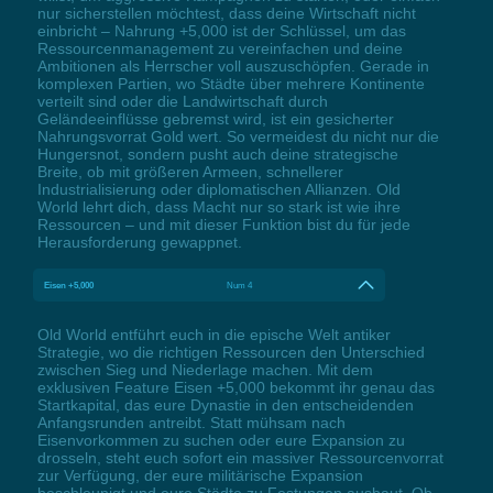
nur sicherstellen möchtest, dass deine Wirtschaft nicht
einbricht – Nahrung +5,000 ist der Schlüssel, um das
Ressourcenmanagement zu vereinfachen und deine
Ambitionen als Herrscher voll auszuschöpfen. Gerade in
komplexen Partien, wo Städte über mehrere Kontinente
verteilt sind oder die Landwirtschaft durch
Geländeeinflüsse gebremst wird, ist ein gesicherter
Nahrungsvorrat Gold wert. So vermeidest du nicht nur die
Hungersnot, sondern pusht auch deine strategische
Breite, ob mit größeren Armeen, schnellerer
Industrialisierung oder diplomatischen Allianzen. Old
World lehrt dich, dass Macht nur so stark ist wie ihre
Ressourcen – und mit dieser Funktion bist du für jede
Herausforderung gewappnet.
Eisen +5,000
Num 4
Old World entführt euch in die epische Welt antiker
Strategie, wo die richtigen Ressourcen den Unterschied
zwischen Sieg und Niederlage machen. Mit dem
exklusiven Feature Eisen +5,000 bekommt ihr genau das
Startkapital, das eure Dynastie in den entscheidenden
Anfangsrunden antreibt. Statt mühsam nach
Eisenvorkommen zu suchen oder eure Expansion zu
drosseln, steht euch sofort ein massiver Ressourcenvorrat
zur Verfügung, der eure militärische Expansion