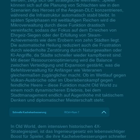
können sich auf die Planung von Schlachten wie in den
Szenarien des Heroes of the Aegean-DLC konzentrieren,
während die Infrastruktur automatisch stabil bleibt. In
späten Spielphasen mit weitläufigen Reichen wird die
Mikroverwaltung durch diese Funktion drastisch
vereinfacht, sodass der Fokus auf dem Erreichen von
Ehrgeiz-Siegen oder der Erfüllung von Steam-
Achievements wie dem Erobern von zehn Städten liegt.
Die automatische Heilung reduziert auch die Frustration
durch wiederholte Zerstörung durch Naturgewalten oder
KI-Angriffe, da Städte schneller wieder kampfbereit sind.
Mit dieser Ressourcenoptimierung wird die Balance
zwischen Verteidigung und Expansion gestärkt, was die
Befehlsverwaltung für Anfänger wie Veteranen
gleichermaßen zugänglicher macht. Ob im Wettlauf gegen
Vulkan-Ausbrüche oder im Überlebenskampf gegen
feindliche Heere – diese Funktion macht Old World zu
einem noch dynamischeren Erlebnis, bei dem
Stadtmanagement endlich auf Augenhöhe mit taktischem
Denken und diplomatischer Meisterschaft steht.
Schnelle Kachelverbesserung
RCtrl+Num 7
In Old World, dem intensiven historischen 4X-
Strategiespiel, ist das Ingenieurgesetz ein lebenswichtiger
Boost für Spieler, die ihre Kachelverbesserungen schneller