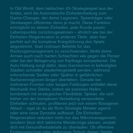
In Old World, dem taktischen 4X-Strategiespiel aus der
Antike, wird die Automatische Einheitenheilung zum
Game-Changer, der deine Legionen, Speerträger oder
Streitwagen effizienter denn je macht. Diese Funktion
ermöglicht es deinen Einheiten, jede Runde passiv
Lebenspunkte zurückzugewinnen – ähnlich wie bei der
Einheiten-Regeneration in anderen Titeln, aber hier
perfekt auf die komplexe Kriegsführung des Spiels
abgestimmt. Statt mühsam Befehle für das
Rückzugsmanagement zu verschwenden, bleibt deine
Armee auch nach harten Schlachten wie gegen die Perser
oder bei der Belagerung von Karthago einsatzbereit. Die
Auto-Heilung sorgt dafür, dass Garnisonen in befestigten
Städten schneller wiederhergestellt werden, während
erforschende Siedler oder Späher in gefährlichen
Barbarenregionen länger überleben. Gerade bei
mehreren Fronten oder langen Feldzügen entfaltet diese
Mechanik ihre Stärke, indem sie passives Heilen
kombiniert mit strategischer Flexibilität. Spieler, die sich
bisher vor der komplexen Verwaltung verwundeter
Einheiten scheuten, profitieren jetzt von einem flüssigeren
Ablauf – egal ob du als Rom-Strategie Meister agierst
oder eine neue Dynastie aufbaust. Die Einheiten-
Regeneration reduziert nicht nur das Mikromanagement,
sondern lässt dich taktische Meisterzüge planen, anstatt
dich mit Gesundheitsdetails zu überladen. Ob offensive
Eroberungszüge oder defensiver Schutz deiner Städte: