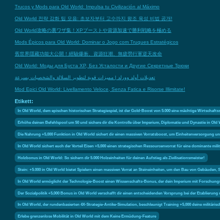
Trucos y Mods para Old World: Impulsa tu Civilización al Máximo
Old World 전략 강화 팁 모음: 초보자부터 고수까지 왕조 육성 비법 공개!
Old World攻略の裏ワザ集！XPブーストや資源加速で勝利戦略を極める
Mods Épicos para Old World: Dominar o Jogo com Truques Estratégicos
舊世界隱藏功能大公開！經驗爆衝、資源狂潮、無疲勞行軍逆天改命
Old World: Моды для Буста XP, Без Усталости и Другие Секретные Трюки
تعديلات أولد وورلد | مميزات قوية لتطوير السلالة والشخصيات بسرعة
Mod Epici Old World: Livellamento Veloce, Senza Fatica e Risorse Illimitate!
Etikett:
In Old World, dem epischen historischen Strategiespiel, ist der Gold-Boost von 5.000 eine mächtige Wirtschaft
Erhöhe deinen Befehlspool um 50 und sichere dir die Kontrolle über Imperium, Diplomatie und Dynastie in Old
Die Nahrung +5,000 Funktion in Old World sichert dir einen massiven Vorratsboost, um Einheitenversorgung u
In Old World sichert euch der Vorteil Eisen +5,000 einen strategischen Ressourcenvorrat für eine dominante mi
Holzbonus in Old World: So sichern dir 5.000 Holzeinheiten für deinen Aufstieg als Zivilisationsmeister!
Stein: +5.000 in Old World bietet Spielern einen massiven Vorrat an Steineinheiten, um den Bau von Gebäuden,
In Old World ermöglicht der Technologie-Boost einen Wissenschafts-Bonus, der dein Imperium mit Forschungs-T
Der Sozialpolitik +5,000 Bonus in Old World verschafft dir einen entscheidenden Vorsprung bei der Etablierun
In Old World, der rundenbasierten 4X-Strategie-Antike-Simulation, beschleunigt Training +5,000 deine militärisch
Erlebe grenzenlose Mobilität in Old World mit dem Keine Ermüdung-Feature