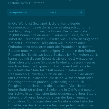
Historie aktiv zu formen.
Sozialpolitik +5,000
Num 8
In Old World ist Sozialpolitik die entscheidende
Ressource, um deine Zivilisation strategisch zu formen
und langfristig zum Sieg zu führen. Der Sozialpolitik
+5,000 Bonus gibt dir einen fulminanten Start, der dir
sofort die Freiheit bietet, Gesetze wie Zentralisierung oder
Freiheit zu erlassen, Religionen wie Toleranz oder
Orthodoxie zu etablieren oder die Produktion in deinen
Städten massiv zu beschleunigen. Gerade in den frühen
Phasen des Spiels, wo jedes Sozialpolitik-Pünktchen zählt,
kannst du mit diesem Boost rivalisierende Zivilisationen
überholen und deine Strategie flexibel anpassen – sei es
durch militärische Expansion, kulturellen Einfluss oder
wirtschaftliche Stabilität. Statt mühsam Jahre auf
Ressourcen zu warten, nutzt du die 5,000 Punkte direkt,
um Gesetze zu aktivieren, die deine Wissenschaft oder
Befehlsgeneration pushen, gleichzeitig aber auch
Religionen etablierst, die diplomatische Vorteile oder
innere Stabilität sichern. Spieler, die in Old World stets an
der Schwelle zur nächsten Entwicklungsstufe ihrer Städte
stehen, profitieren besonders von der beschleunigten
Produktion: Ob Spezialisten wie Gelehrte oder kritische
Projekte wie das Apadana – hier wird jede Investition in