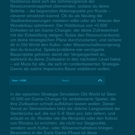
Holzbonus lässt sich die Schmerzgrenze der
Ressourcenknappheit überwinden, sodass du deine
Befehle – die begrenzten Aktionspunkte pro Runde –
cleverer einsetzen kannst. Ob du als Neuling die
Stadtverbesserungen meistern willst oder als Veteran den
Wunderbau optimieren: Der Holzbonus von +5.000
Einheiten ist ein Game-Changer, der deine Zufriedenheit
mit der Entwicklung steigert. Nutze den Ressourcenboost,
um deine strategischen Pläne durchzustarten, und sichere
dir in Old World den Kultur- oder Wissenschaftsvorsprung,
den du brauchst. Spielerprobleme wie verzögerte
Bauprojekte gehören damit der Vergangenheit an,
während du deine Zivilisation in den nächsten Level hebst
– ein Muss für alle, die sich im rundenbasierten Strategie-
Genre als wahre Imperiums-Bauer etablieren wollen.
Stein: +5,000
Num 6
In der epischen Strategie-Simulation Old World ist Stein:
+5.000 ein Game-Changer für ambitionierte Spieler, die
ihre Zivilisation schnell aufblühen lassen wollen. Dieser
Vorrat an Steineinheiten hebt die übliche Langsamkeit der
Steinbrüche auf, die nur 5–8 Stein pro Jahr liefern, und
erlaubt es dir, Wunder wie die Akropolis oder den Koloss
von Rhodos zu errichten, die nicht nur Siegpunkte,
sondern auch Kultur- oder Wissenschaftsboni bringen.
Besonders in der Early Game-Phase ist diese