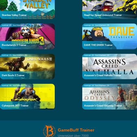
Stardew Valley Trainer
Need for Speed Unbound Trainer
normal 49
hochfahren 25
normal 24
hochfahren 29
Borderlands 3 Trainer
DAVE THE DIVER Trainer
normal 21
hochfahren 20
normal 20
hochfahren 16
Dark Souls 3 Trainer
Assassin's Creed Valhalla Trainer
normal 46
hochfahren 34
normal 14
hochfahren 24
Cyberpunk 2077 Trainer
Assassin's Creed Odyssey Trainer
GameBuff Trainer
Unterstützt über 7000