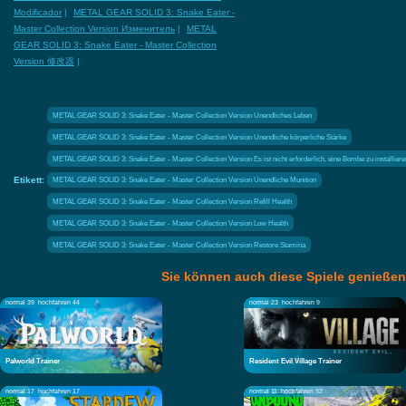
Modificador
|
METAL GEAR SOLID 3: Snake Eater -
Master Collection Version Изменитель
|
METAL
GEAR SOLID 3: Snake Eater - Master Collection
Version 修改器
|
METAL GEAR SOLID 3: Snake Eater - Master Collection Version Unendliches Leben
METAL GEAR SOLID 3: Snake Eater - Master Collection Version Unendliche körperliche Stärke
METAL GEAR SOLID 3: Snake Eater - Master Collection Version Es ist nicht erforderlich, eine Bombe zu installiere
Etikett:
METAL GEAR SOLID 3: Snake Eater - Master Collection Version Unendliche Munition
METAL GEAR SOLID 3: Snake Eater - Master Collection Version Refill Health
METAL GEAR SOLID 3: Snake Eater - Master Collection Version Low Health
METAL GEAR SOLID 3: Snake Eater - Master Collection Version Restore Stamina
Sie können auch diese Spiele genießen
normal 39
hochfahren 44
normal 23
hochfahren 9
Palworld Trainer
Resident Evil Village Trainer
normal 17
hochfahren 17
normal 11
hochfahren 32