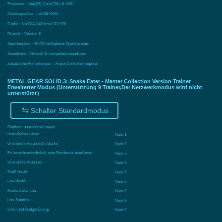
Prozessor：Intel(R) Core(TM) i5-7600
Arbeitsspeicher：16 GB RAM
Grafik：NVIDIA GeForce GTX 980
DirectX：Version 11
Speicherplatz：15 GB verfügbarer Speicherplatz
Soundkarte：DirectX 11 compatible sound card
Zusätzliche Anmerkungen：Xinput Controller required
METAL GEAR SOLID 3: Snake Eater - Master Collection Version Trainer
Erweiterter Modus (Unterstützung 9 Trainer,Der Netzwerkmodus wird nicht
unterstützt）
Schalter Standardmodus
Plattform unterstützen:
steam
Unendliches Leben
Num 1
Unendliche körperliche Stärke
Num 2
Es ist nicht erforderlich, eine Bombe zu installieren
Num 3
Unendliche Munition
Num 4
Refill Health
Num 5
Low Health
Num 6
Restore Stamina
Num 7
Low Stamina
Num 8
Unlimited Gadget Energy
Num 9