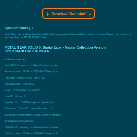
Download Gamebuff Trainer
Spieleinführung：
Metal Gear Solid 3: Snake Eater behandelt die Ursprungsgeschichte von Naked Snake und seinem Mentor The Boss und ist
der fünfte Titel der METAL GEAR-Reihe.
METAL GEAR SOLID 3: Snake Eater - Master Collection Version
SYSTEMANFORDERUNGEN
Mindestausstattung:
Setzt 64-Bit-Prozessor und -Betriebssystem voraus
Betriebssystem：Windows 10(64-bit OS required)
Prozessor：Intel(R) Core(TM) i5-7500
Arbeitsspeicher：8 GB RAM
Grafik：NVIDIA GeForce GTX 970
DirectX：Version 11
Speicherplatz：15 GB verfügbarer Speicherplatz
Soundkarte：DirectX 11 compatible sound card
Zusätzliche Anmerkungen：Xinput Controller required
Empfohlene Konfigurationen:
Setzt 64-Bit-Prozessor und -Betriebssystem voraus
Betriebssystem：Windows 10(64-bit OS required)