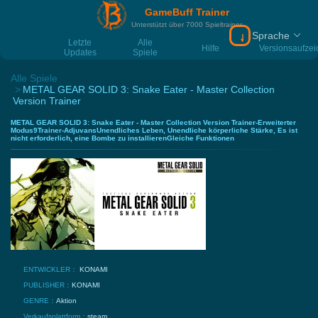
GameBuff Trainer
Unterstützt über 7000 Spieltrainer
Sprache
Download Gamebu
Letzte
Alle
Hilfe
Versionsaufze
Updates
Spiele
Alle Spiele
METAL GEAR SOLID 3: Snake Eater - Master Collection
Version Trainer
METAL GEAR SOLID 3: Snake Eater - Master Collection Version Trainer-Erweiterter
Modus9Trainer-AdjuvansUnendliches Leben, Unendliche körperliche Stärke, Es ist
nicht erforderlich, eine Bombe zu installierenGleiche Funktionen
ENTWICKLER：
KONAMI
PUBLISHER：
KONAMI
GENRE：
Aktion
Verkaufsplattform：
steam