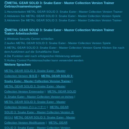
①METAL GEAR SOLID 3: Snake Eater - Master Collection Version Trainer
Gebrauchsanweisungen
1.Herunterladen METAL GEAR SOLID 3: Snake Eater - Master Collection Version Trainer
2.Aktivieren Sie METAL GEAR SOLID 3: Snake Eater - Master Collection Version Spiele
3.Aktivieren Sie METAL GEAR SOLID 3: Snake Eater - Master Collection Version Trainer
②METAL GEAR SOLID 3: Snake Eater - Master Collection Version Trainer
Trainer Arbeitsschritte
1.Windows Security Center schließen
2.laufen METAL GEAR SOLID 3: Snake Eater - Master Collection Version Spiele
3.METAL GEAR SOLID 3: Snake Eater - Master Collection Version Game Klicken Sie nach
dem Ausführen auf die Schaltfläche Start
4.Die Funktion wird nach erfolgreicher Aktivierung wirksam
5.Hotkey Control Funktionsschalter kann verwendet werden
Weitere Sprachen
METAL GEAR SOLID 3: Snake Eater - Master
Collection Version 修改器
|
METAL GEAR SOLID 3:
Snake Eater - Master Collection Version Trainer
|
METAL GEAR SOLID 3: Snake Eater - Master
Collection Version Entrenador
|
METAL GEAR SOLID
3: Snake Eater - Master Collection Version et triches
|
METAL GEAR SOLID 3: Snake Eater - Master
Collection Version のトレーナー
|
METAL GEAR
SOLID 3: Snake Eater - Master Collection Version 트
레이너
METAL GEAR SOLID 3: Snake Eater - Master
Collection Version Modificatore
|
METAL GEAR
SOLID 3: Snake Eater - Master Collection Version