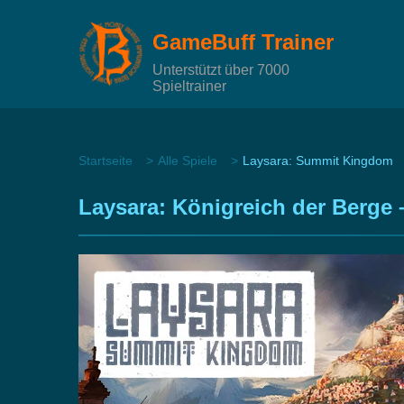
GameBuff Trainer
Unterstützt über 7000
Spieltrainer
Startseite
Alle Spiele
Laysara: Summit Kingdom
Laysara: Königreich der Berge