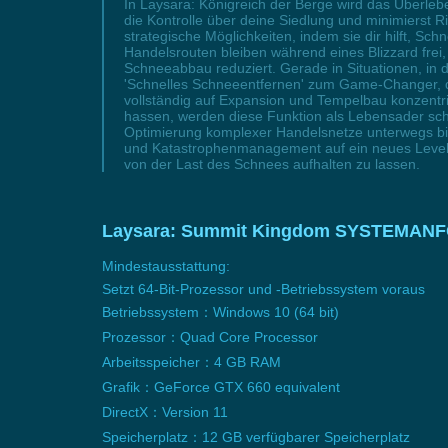
In Laysara: Königreich der Berge wird das Überlebe
die Kontrolle über deine Siedlung und minimierst
strategische Möglichkeiten, indem sie dir hilft, 
Handelsrouten bleiben während eines Blizzard frei
Schneeabbau reduziert. Gerade in Situationen, in
'Schnelles Schneeentfernen' zum Game-Changer, der
vollständig auf Expansion und Tempelbau konzentr
hassen, werden diese Funktion als Lebensader sch
Optimierung komplexer Handelsnetze unterwegs bis
und Katastrophenmanagement auf ein neues Level z
von der Last des Schnees aufhalten zu lassen.
Laysara: Summit Kingdom SYSTEMA
Mindestausstattung:
Setzt 64-Bit-Prozessor und -Betriebssystem voraus
Betriebssystem：Windows 10 (64 bit)
Prozessor：Quad Core Processor
Arbeitsspeicher：4 GB RAM
Grafik：GeForce GTX 660 equivalent
DirectX：Version 11
Speicherplatz：12 GB verfügbarer Speicherplatz