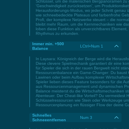
Schlüssel, um die malerischen Bergpanoramen zu ge
'Geschwindigkeit zurücksetzen', um Produktionske
Herausforderungs-Modus, wo jeder Schritt genau über
wie schneebedeckte Plateaus und farbenfrohe Gebäu
Profi, der komplexe Netzwerke steuert – die norm
bleibt mehr Raum, um die Kernmechaniken wie das 
loben diese Funktion als unverzichtbares Element,
Rhythmus zu erkunden.
Immer min. +500
LCtrl+Num 1
Balance
In Laysara: Königreich der Berge wird die Heraus
Diese clevere Spielmechanik garantiert dir eine k
für Spieler die sich in der rauen Bergwelt nicht s
Ressourcenbalance ein Game-Changer: Du baust Geb
Lawinen oder beim Aufbau komplexer Wirtschaftsnet
Spieler lieben dieses Feature besonders für die 
aus Ressourcenmanagement und dynamischen Produk
Balance meisterst du die Wirtschaftsmechaniken s
Abenteuer. Der Cheat-like Vorteil? Du vermeidest H
Schlüsselressourcen wie Stein oder Werkzeuge um K
Ressourcenplanung ein flüssiger Flow der deine Ga
Schnelles
Num 3
Schneeentfernen