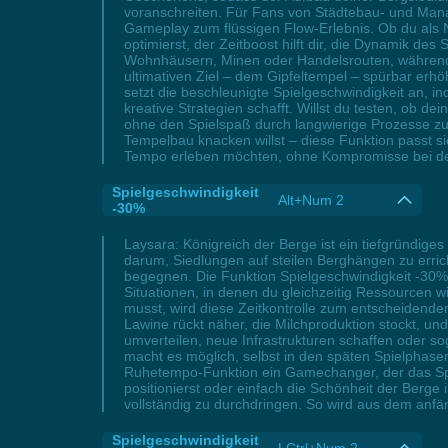
voranschreiten. Für Fans von Städtebau- und Man
Gameplay zum flüssigen Flow-Erlebnis. Ob du als N
optimierst, der Zeitboost hilft dir, die Dynamik de
Wohnhäusern, Minen oder Handelsrouten, während
ultimativen Ziel – dem Gipfeltempel – spürbar erh
setzt die beschleunigte Spielgeschwindigkeit an,
kreative Strategien schafft. Willst du testen, ob d
ohne den Spielspaß durch langwierige Prozesse zu 
Tempelbau knacken willst – diese Funktion passt si
Tempo erleben möchten, ohne Kompromisse bei der
Spielgeschwindigkeit
Alt+Num 2
-30%
Laysara: Königreich der Berge ist ein tiefgründige
darum, Siedlungen auf steilen Berghängen zu erri
begegnen. Die Funktion Spielgeschwindigkeit -30% 
Situationen, in denen du gleichzeitig Ressourcen
musst, wird diese Zeitkontrolle zum entscheidende
Lawine rückt näher, die Milchproduktion stockt, und
umverteilen, neue Infrastrukturen schaffen oder so
macht es möglich, selbst in den späten Spielphasen
Ruhetempo-Funktion ein Gamechanger, der das Spie
positionierst oder einfach die Schönheit der Berg
vollständig zu durchdringen. So wird aus dem anfä
Spielgeschwindigkeit