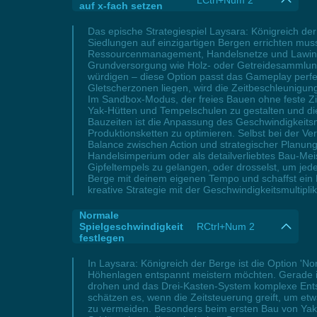
LCtrl+Num 2
auf x-fach setzen
Das epische Strategiespiel Laysara: Königreich de
Siedlungen auf einzigartigen Bergen errichten muss
Ressourcenmanagement, Handelsnetze und Lawinenris
Grundversorgung wie Holz- oder Getreidesammlung
würdigen – diese Option passt das Gameplay perfekt
Gletscherzonen liegen, wird die Zeitbeschleunigu
Im Sandbox-Modus, der freies Bauen ohne feste Zie
Yak-Hütten und Tempelschulen zu gestalten und die 
Bauzeiten ist die Anpassung des Geschwindigkeitsmu
Produktionsketten zu optimieren. Selbst bei der Ve
Balance zwischen Action und strategischer Planung
Handelsimperium oder als detailverliebtes Bau-Me
Gipfeltempels zu gelangen, oder drosselst, um jed
Berge mit deinem eigenen Tempo und schaffst ein Kö
kreative Strategie mit der Geschwindigkeitsmultipli
Normale
Spielgeschwindigkeit
RCtrl+Num 2
festlegen
In Laysara: Königreich der Berge ist die Option 'N
Höhenlagen entspannt meistern möchten. Gerade in
drohen und das Drei-Kasten-System komplexe Entsch
schätzen es, wenn die Zeitsteuerung greift, um et
zu vermeiden. Besonders beim ersten Bau von Yak-