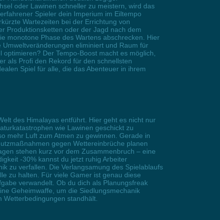
el oder Lawinen schneller zu meistern, wird das
 erfahrener Spieler dein Imperium im Eiltempo
erkürzte Wartezeiten bei der Errichtung von
r Produktionsketten oder der Jagd nach dem
n die monotone Phase des Wartens abschrecken. Hier
ge Umweltveränderungen eliminiert und Raum für
andel optimieren? Der Tempo-Boost macht es möglich,
 als Profi den Rekord für den schnellsten
alen Spiel für alle, die das Abenteuer in ihrem
elt des Himalayas entführt. Hier geht es nicht nur
aturkatastrophen wie Lawinen geschickt zu
d so mehr Luft zum Atmen zu gewinnen. Gerade in
d Schutzmaßnahmen gegen Wettereinbrüche planen
henlagen stehen kurz vor dem Zusammenbruch – eine
gkeit -30% kannst du jetzt ruhig Arbeiter
nik zu verfallen. Die Verlangsamung des Spielablaufs
le zu halten. Für viele Gamer ist genau diese
gabe verwandelt. Ob du dich als Planungsfreak
 deine Geheimwaffe, um die Siedlungsmechanik
en Wetterbedingungen standhält.