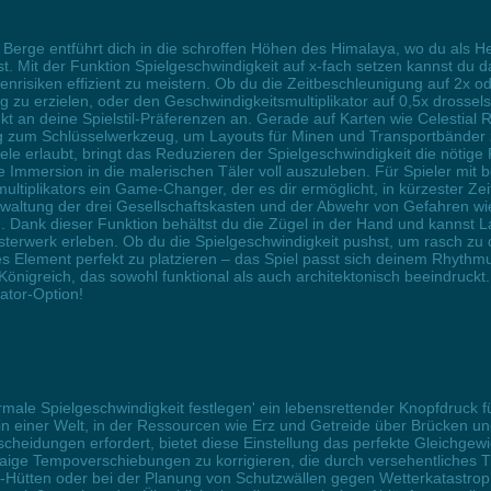
r Berge entführt dich in die schroffen Höhen des Himalaya, wo du als 
t. Mit der Funktion Spielgeschwindigkeit auf x-fach setzen kannst du 
iken effizient zu meistern. Ob du die Zeitbeschleunigung auf 2x oder 
 zu erzielen, oder den Geschwindigkeitsmultiplikator auf 0,5x dross
 an deine Spielstil-Präferenzen an. Gerade auf Karten wie Celestial Ri
ng zum Schlüsselwerkzeug, um Layouts für Minen und Transportbänder 
le erlaubt, bringt das Reduzieren der Spielgeschwindigkeit die nötige
Immersion in die malerischen Täler voll auszuleben. Für Spieler mit b
ltiplikators ein Game-Changer, der es dir ermöglicht, in kürzester Ze
rwaltung der drei Gesellschaftskasten und der Abwehr von Gefahren wie
. Dank dieser Funktion behältst du die Zügel in der Hand und kannst L
isterwerk erleben. Ob du die Spielgeschwindigkeit pushst, um rasch 
es Element perfekt zu platzieren – das Spiel passt sich deinem Rhythm
nigreich, das sowohl funktional als auch architektonisch beeindruckt.
kator-Option!
ormale Spielgeschwindigkeit festlegen' ein lebensrettender Knopfdruck f
 einer Welt, in der Ressourcen wie Erz und Getreide über Brücken u
eidungen erfordert, bietet diese Einstellung das perfekte Gleichgewi
waige Tempoverschiebungen zu korrigieren, die durch versehentliches 
Hütten oder bei der Planung von Schutzwällen gegen Wetterkatastrophe