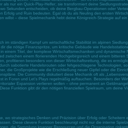
hr als nur ein Quick-Play-Helfer; sie transformiert deine Siedlungsstra
 wo Sekunden entscheiden, ob deine Bergbau-Operationen oder Verteidi
n Erfolg und Ruin bedeuten. Egal ob du als Neuling den ersten Wirtsch
 willst – diese Spielmechanik hebt deine Königreich-Strategie auf ein
h im ständigen Kampf um wirtschaftliche Stabilität im alpinen Siedlungs
dir die nötige Finanzspritze, um kritische Gebäude wie Handelsstatio
 in einem Titel, der komplexe Wirtschaftsmechaniken und dynamische 
ed zwischen einem florierenden Hochgebirgsreich und einem bitteren Sp
, profitieren besonders von dieser Wirtschaftsrettung, die es ermögli
urch sabotierte Handelsrouten oder fehgeschlagene Technologien, sorgt
mer, die Großprojekte wie die Erschließung neuer Gipfel oder die Einr
sionspläne. Die Community diskutiert diese Mechanik oft als „Lebensve
 in Foren und Let’s Plays regelmäßig auftauchen. Besonders der Wirtsc
torialer Expansion verlieren wollen – ohne permanent an Geldmangel 
Diese Funktion gibt dir den nötigen finanziellen Spielraum, um deine Vi
e, wo strategisches Denken und Präzision über Erfolg oder Scheitern e
 lassen. Diese clevere Funktion beschleunigt nicht nur die interne Spielze
ngen, die Sammlung knapper Ressourcen und die Organisation riskant