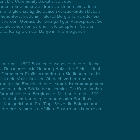
n. Die Community diskutiert oft über
auen, ohne unter Zeitdruck zu stehen. Gerade im
en und gleichzeitig die optisch verzückenden Details
enunterschiede im Tutorial-Berg erlernt, oder ein
en und dem Genuss der einzigartigen Atmosphäre. So
e zwischen Tempo und Tiefe zu opfern. Spieler
sara: Königreich der Berge in ihrem eigenen
mmer min. +500 Balance entscheidend vereinfacht.
lte Ressourcen wie Nahrung Holz oder Stein – ideal
y Game oder Profis mit mehreren Siedlungen ist die
st dein Volk glücklich. Ob nach verheerenden
 strategische Entscheidungen statt Krisenmanagement.
Ausbau deiner Städte beschleunigt. Die Kombination
 ambitionierte Bergkönige. Mit Immer min. +500
chs – egal ob im Kampagnenmodus oder Sandbox-
s Königreich auf. Pro-Tipp: Setze die Balance auf
der drei Kasten zu erfüllen. So wird aus komplexer