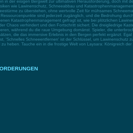
n in der eisigen Bergwelt zur ultimativen Herausforderung, doch mit d
 Risiken wie Lawinenschutz, Schneeabbau und Katastrophenmanagement.
Schneestürme zu überstehen, ohne wertvolle Zeit für mühsames Schneem
, Ressourcenpunkte sind jederzeit zugänglich, und die Bedrohung durc
 denen Katastrophenmanagement gefragt ist, wie bei plötzlichen Lawin
 Chaos verhindert und den Fortschritt sichert. Die dreigliedrige Kast
ieren, während du die raue Umgebung domänst. Spieler, die unterbroc
ätzen, die das immersive Erlebnis in den Bergen perfekt ergänzt. Ega
t, 'Schnelles Schneeentfernen' ist der Schlüssel, um Lawinenschutz z
u heben. Tauche ein in die frostige Welt von Laysara: Königreich de
NFORDERUNGEN