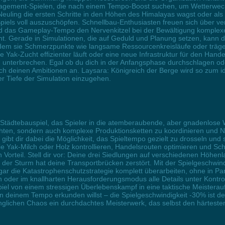
agement-Spielen, die nach einem Tempo-Boost suchen, um Wetterwechs
euling die ersten Schritte in den Höhen des Himalayas wagst oder als
s Spiels voll auszuschöpfen. Schnellbau-Enthusiasten freuen sich über v
 das Gameplay-Tempo den Nervenkitzel bei der Bewältigung komplexe
öht. Gerade in Simulationen, die auf Geduld und Planung setzen, kan
 indem sie Schmerzpunkte wie langsame Ressourcenkreisläufe oder trä
eine Yak-Zucht effizienter läuft oder eine neue Infrastruktur für den H
unterbrechen. Egal ob du dich in der Anfangsphase durchschlagen oder
ch deinen Ambitionen an. Laysara: Königreich der Berge wird so zum ide
 Tiefe der Simulation einzugehen.
s Städtebauspiel, das Spieler in die atemberaubende, aber gnadenlose W
chten, sondern auch komplexe Produktionsketten zu koordinieren und N
gibt dir dabei die Möglichkeit, das Spieltempo gezielt zu drosseln un
 wie Yak-Milch oder Holz kontrollieren, Handelsrouten optimieren un
n Vorteil. Stell dir vor: Deine drei Siedlungen auf verschiedenen Hö
 der Sturm hat deine Transportbrücken zerstört. Mit der Spielgeschwindi
gar die Katastrophenschutzstrategie komplett überarbeiten, ohne in Pa
 oder im knallharten Herausforderungsmodus alle Details unter Kontrol
l von einem stressigen Überlebenskampf in eine taktische Meisterauf
e in deinem Tempo erkunden willst – die Spielgeschwindigkeit -30% ist
nglichen Chaos ein durchdachtes Meisterwerk, das selbst den härtest