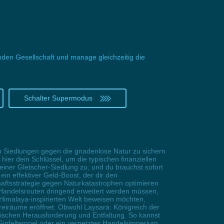
nden Gesellschaft und manage gleichzeitig die
Schalter Supermodus
en Siedlungen gegen die gnadenlose Natur zu sichern
hier dein Schlüssel, um die typischen finanziellen
deiner Gletscher-Siedlung zu, und du brauchst sofort
in effektiver Geld-Boost, der dir den
haftsstrategie gegen Naturkatastrophen optimieren
r Handelsrouten dringend erweitert werden müssen,
 Himalaya-inspirierten Welt beweisen möchten,
Freiräume eröffnet. Obwohl Laysara: Königreich der
zwischen Herausforderung und Entfaltung. So kannst
Gipfeltempel oder ein vernetztes Handelsimperium.