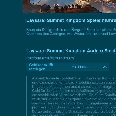
Laysara: Summit Kingdom Spieleinfüh
Baue ein Königreich in den Bergen! Plane komplexe Pr
Gefahren des Gebirges, wie Wettereinbrüche und Lawi
Laysara: Summit Kingdom Ändern Sie di
Plattform unterstützen:
steam
Geldkapazität
Alt+Num 1
festlegen
Als ambitionierter Städtebauer in Laysara: Königr
und gleichzeitig komplexe Produktionsketten sowie H
Engpässe zu umgehen und dich voll auf strategische
Gold für Schutzmauern oder Aufforstungsprojekte. M
entscheidenden Vorteil verschafft. Ob du im Sandb
willst, der Münzen-Hack spart dir wertvolle Spiel
sorgt der Ressourcen-Overflow für ungehinderten B
profitieren von dieser intuitiven Steuerungsmöglic
Berge auf realistische Simulationen setzt, bietet 
du dich statt auf mühsame Sammelarbeit auf die Ge