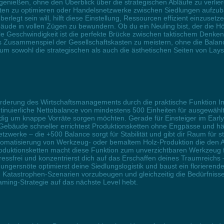
nießen, ohne den Überblick über die strategischen Abläufe zu verliere
tten zu optimieren oder Handelsnetzwerke zwischen Siedlungen aufzub
legt sein will, hilft diese Einstellung, Ressourcen effizient einzusetz
de in vollen Zügen zu bewundern. Ob du ein Neuling bist, der die Höh
ale Geschwindigkeit ist die perfekte Brücke zwischen taktischem Denk
Zusammenspiel der Gesellschaftskasten zu meistern, ohne die Balanc
 um sowohl die strategischen als auch die ästhetischen Seiten von Lay
forderung des Wirtschaftsmanagements durch die praktische Funktion I
ontinuierliche Nettobalance von mindestens 500 Einheiten für ausgewäh
tändig um knappe Vorräte sorgen möchten. Gerade für Einsteiger im Earl
äude schneller errichtest Produktionsketten ohne Engpässe und hält
zwerke – die +500 Balance sorgt für Stabilität und gibt dir Raum für
Automatisierung von Werkzeug- oder bemaltem Holz-Produktion die den 
tionsketten macht diese Funktion zum unverzichtbaren Werkzeug für
tressfrei und konzentrierst dich auf das Erschaffen deines Traumrei
ungersnöte optimierst deine Siedlungslogistik und baust ein florierende
atastrophen-Szenarien vorzubeugen und gleichzeitig die Bedürfnisse 
ming-Strategie auf das nächste Level hebt.