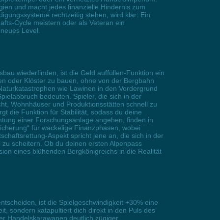
tegien und macht jedes finanzielle Hindernis zum
gungssysteme rechtzeitig stehen, wird klar: Ein
afts-Cycle meistern oder als Veteran ein
 neues Level.
bau wiederfinden, ist die Geld auffüllen-Funktion ein
nen oder Klöster zu bauen, ohne von der Bergbahn
Naturkatastrophen wie Lawinen in den Vordergrund
ielabbruch bedeuten. Spieler, die sich in der
cht, Wohnhäuser und Produktionsstätten schnell zu
 die Funktion für Stabilität, sodass du deine
ichtung einer Forschungsanlage angehen, finden in
rsicherung“ für wackelige Finanzphasen, wobei
haftsrettung-Aspekt spricht jene an, die sich in der
zu scheitern. Ob du deinen ersten Alpenpass
sion eines blühenden Bergkönigreichs in die Realität
ntscheiden, ist die Spielgeschwindigkeit +30% eine
it, sondern katapultiert dich direkt in den Puls des
er Handelskarawanen deutlich zügiger