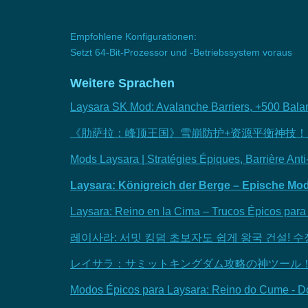
Empfohlene Konfigurationen:
Setzt 64-Bit-Prozessor und -Betriebssystem voraus
Weitere Sprachen
Laysara SK Mod: Avalanche Barriers, +500 Bala
《肋萨拉：峰顶王国》雪崩防护+资源平衡神技
Mods Laysara | Stratégies Épiques, Barrière Ant
Laysara: Königreich der Berge – Epische Mo
Laysara: Reino en la Cima – Trucos Épicos para 
레이사라: 서밋 킹덤 초보자도 쉽게 왕국 건설! 
レイサラ：サミットキングダム攻略の神ツール
Modos Épicos para Laysara: Reino do Cume - D