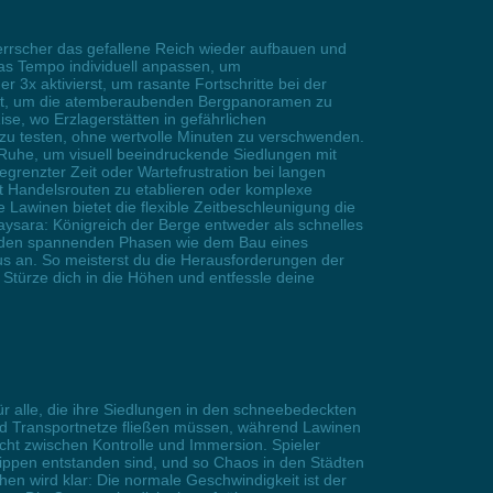
Herrscher das gefallene Reich wieder aufbauen und
das Tempo individuell anpassen, um
3x aktivierst, um rasante Fortschritte bei der
elst, um die atemberaubenden Bergpanoramen zu
se, wo Erzlagerstätten in gefährlichen
zu testen, ohne wertvolle Minuten zu verschwenden.
 Ruhe, um visuell beeindruckende Siedlungen mit
egrenzter Zeit oder Wartefrustration bei langen
it Handelsrouten zu etablieren oder komplexe
 Lawinen bietet die flexible Zeitbeschleunigung die
aysara: Königreich der Berge entweder als schnelles
zu den spannenden Phasen wie dem Bau eines
us an. So meisterst du die Herausforderungen der
 Stürze dich in die Höhen und entfessle deine
ür alle, die ihre Siedlungen in den schneebedeckten
nd Transportnetze fließen müssen, während Lawinen
cht zwischen Kontrolle und Immersion. Spieler
Tippen entstanden sind, und so Chaos in den Städten
n wird klar: Die normale Geschwindigkeit ist der