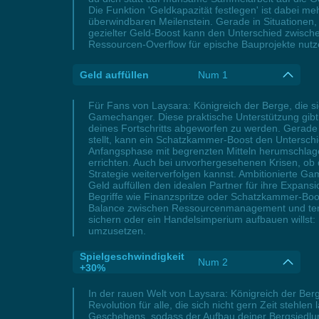
Die Funktion 'Geldkapazität festlegen' ist dabei me
überwindbaren Meilenstein. Gerade in Situationen,
gezielter Geld-Boost kann den Unterschied zwische
Ressourcen-Overflow für epische Bauprojekte nutzen
Geld auffüllen
Num 1
Für Fans von Laysara: Königreich der Berge, die sic
Gamechanger. Diese praktische Unterstützung gibt 
deines Fortschritts abgeworfen zu werden. Gerade
stellt, kann ein Schatzkammer-Boost den Unterschi
Anfangsphase mit begrenzten Mitteln herumschlagen
errichten. Auch bei unvorhergesehenen Krisen, ob d
Strategie weiterverfolgen kannst. Ambitionierte Ga
Geld auffüllen den idealen Partner für ihre Expan
Begriffe wie Finanzspritze oder Schatzkammer-Boost
Balance zwischen Ressourcenmanagement und terri
sichern oder ein Handelsimperium aufbauen willst: 
umzusetzen.
Spielgeschwindigkeit
Num 2
+30%
In der rauen Welt von Laysara: Königreich der Berg
Revolution für alle, die sich nicht gern Zeit stehlen
Geschehens, sodass der Aufbau deiner Bergsiedlu