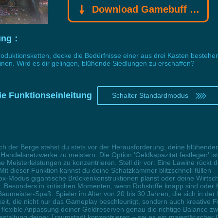
Download Gamebuff Trainer
rung：
oduktionsketten, decke die Bedürfnisse einer aus drei Kasten bestehe
nen. Wird es dir gelingen, blühende Siedlungen zu erschaffen?
e Funktionseinleitung
Schalter Standardmodus
eich der Berge stehst du stets vor der Herausforderung, deine blühend
andelsnetzwerke zu meistern. Die Option 'Geldkapazität festlegen' ist 
 Meisterleistungen zu konzentrieren. Stell dir vor: Eine Lawine rückt 
it dieser Funktion kannst du deine Schatzkammer blitzschnell füllen – e
ox-Modus gigantische Brückenkonstruktionen planst oder deine Wirtsc
zeit. Besonders in kritischen Momenten, wenn Rohstoffe knapp sind ode
aumeister-Spaß. Spieler im Alter von 20 bis 30 Jahren, die sich in der
hkeit, die nicht nur das Gameplay beschleunigt, sondern auch kreative 
die flexible Anpassung deiner Geldreserven genau die richtige Balance 
staltung deiner Traumstadt konzentrieren – sei es ein majestätischer 