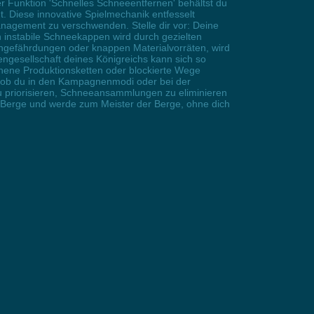
er Funktion 'Schnelles Schneeentfernen' behältst du
 Diese innovative Spielmechanik entfesselt
anagement zu verschwenden. Stelle dir vor: Deine
h instabile Schneekappen wird durch gezielten
engefährdungen oder knappen Materialvorräten, wird
engesellschaft deines Königreichs kann sich so
hene Produktionsketten oder blockierte Wege
l ob du in den Kampagnenmodi oder bei der
u priorisieren, Schneeansammlungen zu eliminieren
r Berge und werde zum Meister der Berge, ohne dich