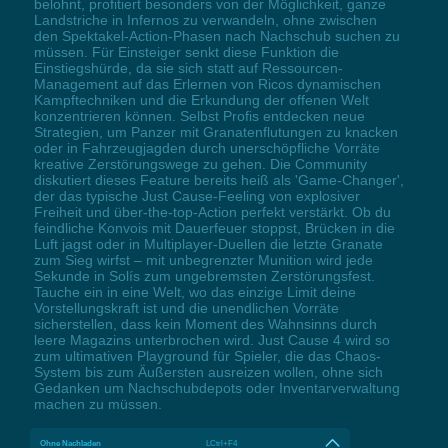
belohnt, profitiert besonders von der Möglichkeit, ganze
Landstriche in Infernos zu verwandeln, ohne zwischen
den Spektakel-Action-Phasen nach Nachschub suchen zu
müssen. Für Einsteiger senkt diese Funktion die
Einstiegshürde, da sie sich statt auf Ressourcen-
Management auf das Erlernen von Ricos dynamischen
Kampftechniken und die Erkundung der offenen Welt
konzentrieren können. Selbst Profis entdecken neue
Strategien, um Panzer mit Granatenflutungen zu knacken
oder in Fahrzeugjagden durch unerschöpfliche Vorräte
kreative Zerstörungswege zu gehen. Die Community
diskutiert dieses Feature bereits heiß als 'Game-Changer',
der das typische Just Cause-Feeling von explosiver
Freiheit und über-the-top-Action perfekt verstärkt. Ob du
feindliche Konvois mit Dauerfeuer stoppst, Brücken in die
Luft jagst oder in Multiplayer-Duellen die letzte Granate
zum Sieg wirfst – mit unbegrenzter Munition wird jede
Sekunde in Solís zum ungebremsten Zerstörungsfest.
Tauche ein in eine Welt, wo das einzige Limit deine
Vorstellungskraft ist und die unendlichen Vorräte
sicherstellen, dass kein Moment des Wahnsinns durch
leere Magazins unterbrochen wird. Just Cause 4 wird so
zum ultimativen Playground für Spieler, die das Chaos-
System bis zum Äußersten ausreizen wollen, ohne sich
Gedanken um Nachschubdepots oder Inventarverwaltung
machen zu müssen.
Ohne Nachladen
LCtrl+F4