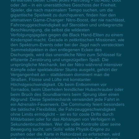
oder Jet – in ein unersättliches Geschoss der Freiheit.
Spieler, die nach maximalem Tempo suchen, um die
gigantische Spielwelt zu durchqueren, finden hier den
ultimativen Game-Changer: Nitro-Boost, der nie nachlässt,
Fahrzeuggeschwindigkeit auf Steroiden und unbegrenzte
Beschleunigung, die selbst die wildesten
Verfolgungsjagden gegen die Black Hand-Eliten zu einem
Kinderspiel macht. Gerade in zeitkritischen Missionen, wie
den Spektrum-Events oder bei der Jagd nach versteckten
Sammelobjekten in den entlegenen Ecken des
Dschungels, wird das unendliche Nitro zum Schlüssel für
effiziente Zerstörung und ungezügelten Spaß. Die
ursprüngliche Mechanik, bei der Nitro während intensiver
Kämpfe oder spektakulärer Stunts ausgeht, gehört der
Vergangenheit an – stattdessen dominiert man die
Straßen, Flüsse und Lüfte mit konstanter
Höchstgeschwindigkeit. Ob beim Entkommen vor
Tornados, beim Überholen feindlicher Hubschrauber oder
beim Bruch des Soundbarriers beim Sprung über einen
Abgrund: Diese Spielmechanik verwandelt jede Fahrt in
ein Adrenalin-Feuerwerk. Die Community feiert besonders
die taktische Flexibilität, die Fahrzeuggeschwindigkeit
ohne Limits ermöglicht – sei es für coole Drifts durch
Militärbasen oder für das Abhängen von Verfolgern in
Sekundenbruchteilen. Wer die volle Kontrolle über seine
Bewegung sucht, um Solís' wilde Physik-Engine zu
pushen oder die Karte in Rekordzeit zu erforschen, wird
mit unbegrenzter Beschleunigung belohnt. So wird aus