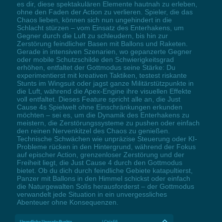
es dir, diese spektakulären Elemente hautnah zu erleben,
ohne den Faden der Action zu verlieren. Spieler, die das
Chaos lieben, können sich nun ungehindert in die
Schlacht stürzen – vom Einsatz des Enterhakens, um
Gegner durch die Luft zu schleudern, bis hin zur
Zerstörung feindlicher Basen mit Ballons und Raketen.
Gerade in intensiven Szenarien, wo gepanzerte Gegner
oder mobile Schutzschilde den Schwierigkeitsgrad
erhöhen, entfaltet der Gottmodus seine Stärke: Du
experimentierst mit kreativen Taktiken, testest riskante
Stunts im Wingsuit oder jagst ganze Militärstützpunkte in
die Luft, während die Apex-Engine ihre visuellen Effekte
voll entfaltet. Dieses Feature spricht alle an, die Just
Cause 4s Spielwelt ohne Einschränkungen erkunden
möchten – sei es, um die Dynamik des Enterhakens zu
meistern, die Zerstörungssysteme zu pushen oder einfach
den reinen Nervenkitzel des Chaos zu genießen.
Technische Schwächen wie unpräzise Steuerung oder KI-
Probleme rücken in den Hintergrund, während der Fokus
auf epischer Action, grenzenloser Zerstörung und der
Freiheit liegt, die Just Cause 4 durch den Gottmodus
bietet. Ob du dich durch feindliche Gebiete katapultierst,
Panzer mit Ballons in den Himmel schickst oder einfach
die Naturgewalten Solís herausforderst – der Gottmodus
verwandelt jede Situation in ein unvergessliches
Abenteuer ohne Konsequenzen.
Unendliche Upgrade-Punkte
LCtrl+F6