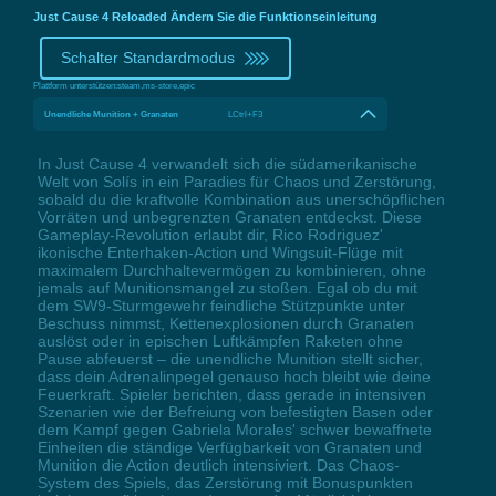
Just Cause 4 Reloaded Ändern Sie die Funktionseinleitung
Schalter Standardmodus
Plattform unterstützen:
steam,ms-store,epic
Unendliche Munition + Granaten
LCtrl+F3
In Just Cause 4 verwandelt sich die südamerikanische
Welt von Solís in ein Paradies für Chaos und Zerstörung,
sobald du die kraftvolle Kombination aus unerschöpflichen
Vorräten und unbegrenzten Granaten entdeckst. Diese
Gameplay-Revolution erlaubt dir, Rico Rodriguez'
ikonische Enterhaken-Action und Wingsuit-Flüge mit
maximalem Durchhaltevermögen zu kombinieren, ohne
jemals auf Munitionsmangel zu stoßen. Egal ob du mit
dem SW9-Sturmgewehr feindliche Stützpunkte unter
Beschuss nimmst, Kettenexplosionen durch Granaten
auslöst oder in epischen Luftkämpfen Raketen ohne
Pause abfeuerst – die unendliche Munition stellt sicher,
dass dein Adrenalinpegel genauso hoch bleibt wie deine
Feuerkraft. Spieler berichten, dass gerade in intensiven
Szenarien wie der Befreiung von befestigten Basen oder
dem Kampf gegen Gabriela Morales' schwer bewaffnete
Einheiten die ständige Verfügbarkeit von Granaten und
Munition die Action deutlich intensiviert. Das Chaos-
System des Spiels, das Zerstörung mit Bonuspunkten