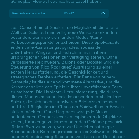
Gameplay-Flow auf das nächste Level heben.
Keine Verbesserungspunkte
LCtrl+F7
Just Cause 4 bietet Spielern die Möglichkeit, die offene
Welt von Solís auf eine völlig neue Weise zu erkunden,
besonders wenn sie sich für den Modus 'Keine
Verbesserungspunkte' entscheiden. Diese Spielvariante
entfernt alle Ausrüstungsupgrades, sodass der
Enterhaken, Wingsuit und Fallschirm nur in ihren
ursprünglichen Versionen zur Verfügung stehen. Ohne
verbesserte Reichweiten, Ballons oder Booster wird die
Steuerung von Rico Rodríguez' Ausrüstung zu einer
echten Herausforderung, die Geschicklichkeit und
strategisches Denken erfordert. Für Fans von reinem
Gameplay ist dies eine willkommene Alternative, um die
Kernmechaniken des Spiels in ihrer unverfälschten Form
zu meistern. Die Hardcore-Herausforderung, die durch
diesen Modus entsteht, lockt insbesondere ambitionierte
Spieler, die sich nach intensiveren Erlebnissen sehnen
und ihre Fähigkeiten im Chaos der Spielwelt unter Beweis
stellen möchten. Ohne Upgrades wird jede Aktion
bedeutender: Gegner clever an explodierende Objekte zu
ketten, Fahrzeuge zu kapern oder das Gelände geschickt
für Manöver zu nutzen, wird zur Überlebensstrategie.
Besonders bei Befreiungsmissionen der Schwarzen Hand
oder in Speedrunning-Szenarien zeigt sich der Reiz dieser