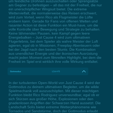
um feindliche Drohnen auszuschalten oder Sprengsätze
am Gegner zu befestigen – all das mit der Freiheit, die nur
ein unerschöpflicher Wingsuit bietet. Die extreme
Wettervielfalt, die normalerweise das Reisen erschwert,
wird zum Vorteil, wenn Rico als Flugmeister die Lüfte
erobern kann. Gerade für Fans von offenen Welten und
rasanter Action ist diese Funktion ein Must-have, um die
volle Kontrolle über Bewegung und Strategie zu behalten.
Keine lähmenden Pausen, kein Kampf gegen leere
Energiebalken – Just Cause 4 wird zum ultimativen
Flugerlebnis, bei dem Spieler als wahre Meister der Luft
agieren, egal ob in Missionen, Freeplay-Abenteuern oder
bei der Jagd nach den besten Stunts. Die Kombination
aus unendlicher Energie und der ikonischen Ausrüstung
macht jeden Moment zum filmreifen Highlight, bei dem die
Freiheit im Spiel erst wirklich ihre volle Wirkung entfaltet.
Gottmodus
LCtrl+F5
In der turbulenten Open-World von Just Cause 4 wird der
Gottmodus zu deinem ultimativen Begleiter, um die wilde
Spielmechanik voll auszuschöpfen. Mit dieser mächtigen
Funktion bleibt Rico Rodriguez unverwundbar, egal ob er
sich Stürzen aus großer Höhe, Explosionen oder den
gnadenlosen Angriffen der Schwarzen Hand aussetzt. Die
Landschaft Solís bietet extreme Wetterphänomene wie
Tornados und Sandstürme, doch der Gottmodus erlaubt