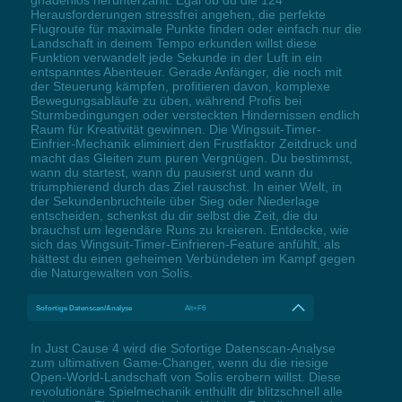
Herausforderungen stressfrei angehen, die perfekte
Flugroute für maximale Punkte finden oder einfach nur die
Landschaft in deinem Tempo erkunden willst diese
Funktion verwandelt jede Sekunde in der Luft in ein
entspanntes Abenteuer. Gerade Anfänger, die noch mit
der Steuerung kämpfen, profitieren davon, komplexe
Bewegungsabläufe zu üben, während Profis bei
Sturmbedingungen oder versteckten Hindernissen endlich
Raum für Kreativität gewinnen. Die Wingsuit-Timer-
Einfrier-Mechanik eliminiert den Frustfaktor Zeitdruck und
macht das Gleiten zum puren Vergnügen. Du bestimmst,
wann du startest, wann du pausierst und wann du
triumphierend durch das Ziel rauschst. In einer Welt, in
der Sekundenbruchteile über Sieg oder Niederlage
entscheiden, schenkst du dir selbst die Zeit, die du
brauchst um legendäre Runs zu kreieren. Entdecke, wie
sich das Wingsuit-Timer-Einfrieren-Feature anfühlt, als
hättest du einen geheimen Verbündeten im Kampf gegen
die Naturgewalten von Solís.
Sofortige Datenscan/Analyse
Alt+F6
In Just Cause 4 wird die Sofortige Datenscan-Analyse
zum ultimativen Game-Changer, wenn du die riesige
Open-World-Landschaft von Solís erobern willst. Diese
revolutionäre Spielmechanik enthüllt dir blitzschnell alle