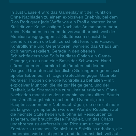
In Just Cause 4 wird das Gameplay mit der Funktion
Ohne Nachladen zu einem explosiven Erlebnis, bei dem
Rico Rodriguez jede Waffe wie ein Profi einsetzen kann.
Stell dir vor: Keine lästigen Nachlade-Animationen mehr,
keine Sekunden, in denen du verwundbar bist, weil die
Munition ausgegangen ist. Stattdessen schießt du
unendlich durch die Luft, zerschießt feindliche Panzer,
Kontrolltürme und Generatoren, während das Chaos um
dich herum eskaliert. Gerade in den offenen
Schlachtfeldern von Solís ist diese Option ein Game-
Changer, ob du nun eine Basis der Schwarzen Hand
stürmst oder in filmreifen Luftkämpfen mit deinem
Wingsuit Granaten auf feindliche Stellungen regnen lässt.
Spieler lieben es, in hitzigen Gefechten gegen Gabriela
Morales‘ Truppen die volle Kontrolle zu behalten – mit
explosiver Munition, die nie zur Neige geht, und der
Freiheit, jede Strategie bis zum Limit auszuleben. Ohne
Nachladen macht aus den ohnehin spektakulären Stunts
und Zerstörungsfesten noch mehr Dynamik, ob in
Hauptmissionen oder Nebenaufträgen, die so nicht mehr
als langweilig empfunden werden. Wer die Rebellion auf
die nächste Stufe heben will, ohne an Ressourcen zu
scheitern, der braucht diese Fähigkeit, um das Chaos
ungebremst zu entfesseln und Rico zum ultimativen
Zerstörer zu machen. So bleibt der Spielfluss erhalten, die
Immersion wird nicht gestört, und du kannst dich voll auf