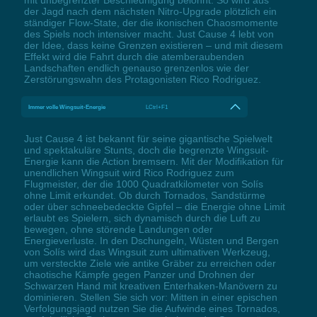
der Jagd nach dem nächsten Nitro-Upgrade plötzlich ein
ständiger Flow-State, der die ikonischen Chaosmomente
des Spiels noch intensiver macht. Just Cause 4 lebt von
der Idee, dass keine Grenzen existieren – und mit diesem
Effekt wird die Fahrt durch die atemberaubenden
Landschaften endlich genauso grenzenlos wie der
Zerstörungswahn des Protagonisten Rico Rodriguez.
Immer volle Wingsuit-Energie
LCtrl+F1
Just Cause 4 ist bekannt für seine gigantische Spielwelt
und spektakuläre Stunts, doch die begrenzte Wingsuit-
Energie kann die Action bremsern. Mit der Modifikation für
unendlichen Wingsuit wird Rico Rodriguez zum
Flugmeister, der die 1000 Quadratkilometer von Solís
ohne Limit erkundet. Ob durch Tornados, Sandstürme
oder über schneebedeckte Gipfel – die Energie ohne Limit
erlaubt es Spielern, sich dynamisch durch die Luft zu
bewegen, ohne störende Landungen oder
Energieverluste. In den Dschungeln, Wüsten und Bergen
von Solís wird das Wingsuit zum ultimativen Werkzeug,
um versteckte Ziele wie antike Gräber zu erreichen oder
chaotische Kämpfe gegen Panzer und Drohnen der
Schwarzen Hand mit kreativen Enterhaken-Manövern zu
dominieren. Stellen Sie sich vor: Mitten in einer epischen
Verfolgungsjagd nutzen Sie die Aufwinde eines Tornados,