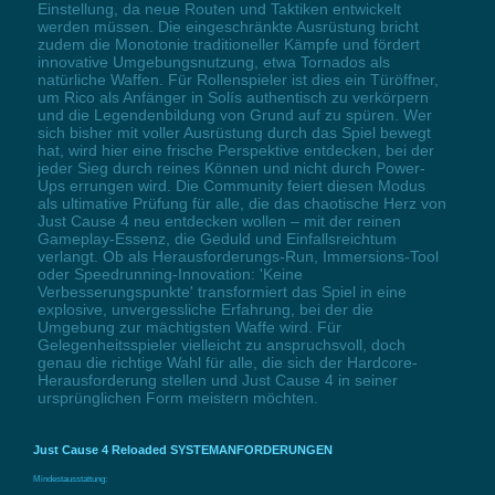
Einstellung, da neue Routen und Taktiken entwickelt
werden müssen. Die eingeschränkte Ausrüstung bricht
zudem die Monotonie traditioneller Kämpfe und fördert
innovative Umgebungsnutzung, etwa Tornados als
natürliche Waffen. Für Rollenspieler ist dies ein Türöffner,
um Rico als Anfänger in Solís authentisch zu verkörpern
und die Legendenbildung von Grund auf zu spüren. Wer
sich bisher mit voller Ausrüstung durch das Spiel bewegt
hat, wird hier eine frische Perspektive entdecken, bei der
jeder Sieg durch reines Können und nicht durch Power-
Ups errungen wird. Die Community feiert diesen Modus
als ultimative Prüfung für alle, die das chaotische Herz von
Just Cause 4 neu entdecken wollen – mit der reinen
Gameplay-Essenz, die Geduld und Einfallsreichtum
verlangt. Ob als Herausforderungs-Run, Immersions-Tool
oder Speedrunning-Innovation: 'Keine
Verbesserungspunkte' transformiert das Spiel in eine
explosive, unvergessliche Erfahrung, bei der die
Umgebung zur mächtigsten Waffe wird. Für
Gelegenheitsspieler vielleicht zu anspruchsvoll, doch
genau die richtige Wahl für alle, die sich der Hardcore-
Herausforderung stellen und Just Cause 4 in seiner
ursprünglichen Form meistern möchten.
Just Cause 4 Reloaded SYSTEMANFORDERUNGEN
Mindestausstattung: