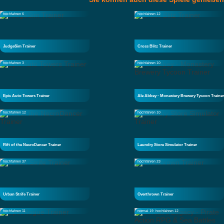
hochfahren 6
hochfahren 12
JudgeSim Trainer
Cross Blitz Trainer
hochfahren 3
hochfahren 10
Epic Auto Towers Trainer
Ale Abbey - Monastery Brewery Tycoon Trainer
hochfahren 12
hochfahren 10
Rift of the NecroDancer Trainer
Laundry Store Simulator Trainer
hochfahren 37
hochfahren 23
Urban Strife Trainer
Overthrown Trainer
hochfahren 11
normal 19
hochfahren 12