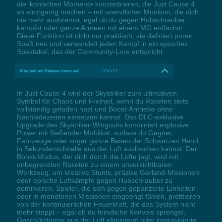
die ikonischen Momente konzentrieren, die Just Cause 4
so einzigartig machen – mit unendlicher Munition, die dich
nie mehr ausbremst, egal ob du gegen Hubschrauber
kämpfst oder ganze Armeen mit einem MG entfachst.
Diese Funktion ist nicht nur praktisch, sie definiert puren
Spaß neu und verwandelt jeden Kampf in ein episches
Spektakel, das der Community-Lore entspricht.
Wingsuit mit Raketen immer voll
LCtrl+F2
In Just Cause 4 wird der Skystriker zum ultimativen
Symbol für Chaos und Freiheit, wenn du Raketen stets
vollständig geladen hast und Boost-Antriebe ohne
Nachladezeiten einsetzen kannst. Das DLC-exklusive
Upgrade des Skystriker-Wingsuits kombiniert explosive
Power mit fließender Mobilität, sodass du Gegner,
Fahrzeuge oder sogar ganze Basen der Schwarzen Hand
in Sekundenschnelle aus der Luft auslöschen kannst. Der
Boost-Modus, der dich durch die Lüfte jagt, wird mit
unbegrenzten Raketen zu einem unverzichtbaren
Werkzeug, um kreative Stunts, präzise Garland-Missionen
oder epische Luftkämpfe gegen Hubschrauber zu
dominieren. Spieler, die sich gegen gepanzerte Einheiten
oder in monotonen Missionen eingeengt fühlen, profitieren
von der kontinuierlichen Feuerkraft, die das System nicht
mehr stoppt – egal ob du feindliche Konvois sprengst,
Geschütztürme aus der Luft eliminierst oder improvisierte