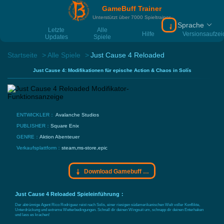
GameBuff Trainer
Unterstützt über 7000 Spieltrainer
Sprache
Download Gamebu
Letzte
Alle
Hilfe
Versionsaufze
Updates
Spiele
Startseite
Alle Spiele
Just Cause 4 Reloaded
Just Cause 4: Modifikationen für epische Action & Chaos in Solís
ENTWICKLER：
Avalanche Studios
PUBLISHER：
Square Enix
GENRE：
Aktion
Abenteuer
Verkaufsplattform：
steam,ms-store,epic
Download Gamebuff Trainer
Just Cause 4 Reloaded Spieleinführung：
Der abtrünnige Agent Rico Rodriguez reist nach Solís, einer riesigen südamerikanischen Welt voller Konflikte,
Unterdrückung und extreme Wetterbedingungen. Schnall dir deinen Wingsuit um, schnapp dir deinen Enterhaken
und lass es krachen!