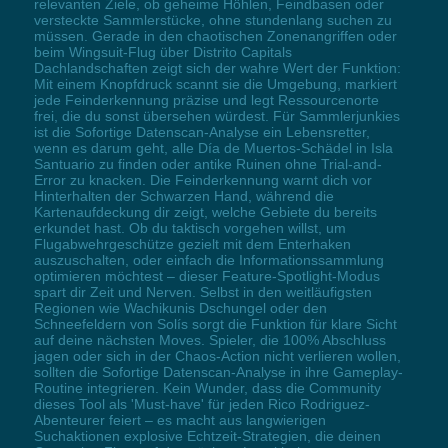
relevanten Ziele, ob geheime Höhlen, Feindbasen oder
versteckte Sammlerstücke, ohne stundenlang suchen zu
müssen. Gerade in den chaotischen Zonenangriffen oder
beim Wingsuit-Flug über Distrito Capitals
Dachlandschaften zeigt sich der wahre Wert der Funktion:
Mit einem Knopfdruck scannt sie die Umgebung, markiert
jede Feinderkennung präzise und legt Ressourcenorte
frei, die du sonst übersehen würdest. Für Sammlerjunkies
ist die Sofortige Datenscan-Analyse ein Lebensretter,
wenn es darum geht, alle Día de Muertos-Schädel in Isla
Santuario zu finden oder antike Ruinen ohne Trial-and-
Error zu knacken. Die Feinderkennung warnt dich vor
Hinterhalten der Schwarzen Hand, während die
Kartenaufdeckung dir zeigt, welche Gebiete du bereits
erkundet hast. Ob du taktisch vorgehen willst, um
Flugabwehrgeschütze gezielt mit dem Enterhaken
auszuschalten, oder einfach die Informationssammlung
optimieren möchtest – dieser Feature-Spotlight-Modus
spart dir Zeit und Nerven. Selbst in den weitläufigsten
Regionen wie Wachikunis Dschungel oder den
Schneefeldern von Solís sorgt die Funktion für klare Sicht
auf deine nächsten Moves. Spieler, die 100% Abschluss
jagen oder sich in der Chaos-Action nicht verlieren wollen,
sollten die Sofortige Datenscan-Analyse in ihre Gameplay-
Routine integrieren. Kein Wunder, dass die Community
dieses Tool als 'Must-have' für jeden Rico Rodriguez-
Abenteurer feiert – es macht aus langwierigen
Suchaktionen explosive Echtzeit-Strategien, die deinen