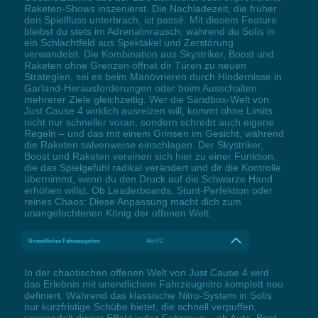
Raketen-Shows inszenierst. Die Nachladezeit, die früher
den Spielfluss unterbrach, ist passé: Mit diesem Feature
bleibst du stets im Adrenalinrausch, während du Solís in
ein Schlachtfeld aus Spektakel und Zerstörung
verwandelst. Die Kombination aus Skystriker, Boost und
Raketen ohne Grenzen öffnet dir Türen zu neuen
Strategien, sei es beim Manövrieren durch Hindernisse in
Garland-Herausforderungen oder beim Ausschalten
mehrerer Ziele gleichzeitig. Wer die Sandbox-Welt von
Just Cause 4 wirklich ausreizen will, kommt ohne Limits
nicht nur schneller voran, sondern schreibt auch eigene
Regeln – und das mit einem Grinsen im Gesicht, während
die Raketen salvenweise einschlagen. Der Skystriker,
Boost und Raketen vereinen sich hier zu einer Funktion,
die das Spielgefühl radikal verändert und dir die Kontrolle
übernimmt, wenn du den Druck auf die Schwarze Hand
erhöhen willst. Ob Leaderboards, Stunt-Perfektion oder
reines Chaos: Diese Anpassung macht dich zum
unangefochtenen König der offenen Welt.
Unendliches Fahrzeugnitro
Alt+F2
In der chaotischen offenen Welt von Just Cause 4 wird
das Erlebnis mit unendlichem Fahrzeugnitro komplett neu
definiert. Während das klassische Nitro-System in Solís
nur kurzfristige Schübe bietet, die schnell verpuffen,
verwandelt dieser Effekt jedes Fahrzeug – ob Auto, Boot