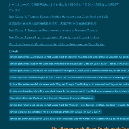
ジャストコーズ4で無限弾薬&カオスを極める！初心者もベテランも制限なしの戦闘ア
クション
Just Cause 4: Truques Épicos e Modos Hardcore para Caos Total em Solís
正當防衛4 索里斯大陆终极骚操作指南：无限弹药/永动推进/抓钩乱斗
Just Cause 4: Моды для Бесконечного Хаоса и Эпичных Трюков
Just Cause 4 مودات | فوضى لا حدود لها وحركات قوية في سوليس المفتوح
Mod Just Cause 4: Munizioni Infinite, Sblocco Istantaneo e Caos Totale!
Etikett:
Erlebe grenzenlose Zerstörung in Just Cause 4 mit unendlicher Munition und unbegrenzten Granaten für spek
Erlebe grenzenlose Action mit unendlicher Munition und maximalem Chaos in Just Cause 4 – schieße ohne Un
Erlebe grenzenlose Zerstörung mit dem Skystriker-Wingsuit in Just Cause 4: Raketen immer voll, Boost ohne Li
Erlebe explosive Geschwindigkeit in Just Cause 4 mit unendlichem Fahrzeugnitro – Nitro-Boost, Fahrzeuggesc
In Just Cause 4 verwandelt die immer volle Wingsuit-Energie Rico Rodriguez in einen wahren Flugmeister und 
Erlebe epische Action ohne Grenzen: Just Cause 4s Gottmodus macht Rico Rodriguez unverwundbar und entfes
Unendliche Upgrade-Punkte in Just Cause 4: Maximiere Chaos und Kreativität
Erlebe die Freiheit des Fliegens in Just Cause 4 mit der Wingsuit-Timer-Einfrier-Funktion, die deine Herausford
Erlebe explosive Spielstrategie mit der Sofortigen Datenscan-Analyse in Just Cause 4
Erlebe das pure Gameplay von Just Cause 4 ohne Upgrades und mit Hardcore-Herausforderung durch die Einstel
Sie können auch diese Spiele genießen