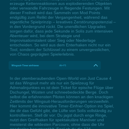
erzeuge Kettenreaktionen aus explodierenden Objekten
oder verwandle Fahrzeuge in fliegende Festungen. Mit
dieser Freiheit wird das Sammeln von Mod Points
endgültig zum Relikt der Vergangenheit, während das
eigentliche Spielprinzip – kreatives Zerstörungspotenzial –
in den Vordergrund rückt. Die unendlichen Upgrades
sorgen dafür, dass jede Sekunde in Solís zum intensiven
Abenteuer wird, bei dem Strategie und
Improvisationstalent über Sieg oder Niederlage
entscheiden. So wird aus dem Enterhaken nicht nur ein
Tool, sondern der Schlüssel zu einem unvergesslichen,
von Chaos geprägten Spielerlebnis.
Wingsuit-Timer einfrieren
Alt+F5
In der atemberaubenden Open-World von Just Cause 4
ist das Wingsuit mehr als nur ein Spielzeug für
Adrenalinjunkies es ist dein Ticket für epische Flüge über
Dschungel, Wüsten und schneebedeckte Berge. Doch
selbst die erfahrensten Piloten können an den knackigen
Zeitlimits der Wingsuit-Herausforderungen verzweifeln.
Hier kommt die innovative Timer-Einfrier-Option ins Spiel,
die dir das Gefühl gibt, die Lüfte von Solís vollständig zu
kontrollieren. Stell dir vor: Du jagst durch enge Ringe,
nutzt den Greifhaken für spektakuläre Manöver und
meisterst die wildesten Parcours, ohne dass die Uhr
gnadenlos herunterzählt. Egal ob du die 124