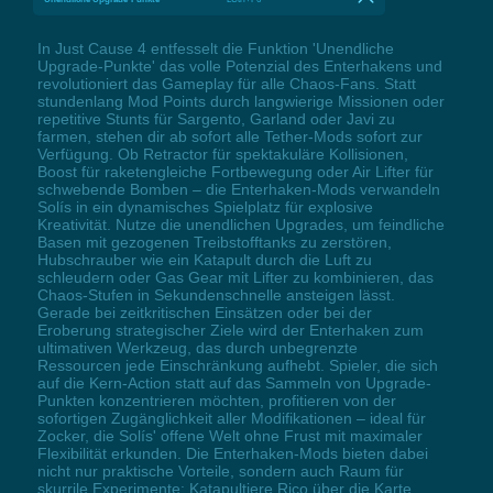
In Just Cause 4 entfesselt die Funktion 'Unendliche
Upgrade-Punkte' das volle Potenzial des Enterhakens und
revolutioniert das Gameplay für alle Chaos-Fans. Statt
stundenlang Mod Points durch langwierige Missionen oder
repetitive Stunts für Sargento, Garland oder Javi zu
farmen, stehen dir ab sofort alle Tether-Mods sofort zur
Verfügung. Ob Retractor für spektakuläre Kollisionen,
Boost für raketengleiche Fortbewegung oder Air Lifter für
schwebende Bomben – die Enterhaken-Mods verwandeln
Solís in ein dynamisches Spielplatz für explosive
Kreativität. Nutze die unendlichen Upgrades, um feindliche
Basen mit gezogenen Treibstofftanks zu zerstören,
Hubschrauber wie ein Katapult durch die Luft zu
schleudern oder Gas Gear mit Lifter zu kombinieren, das
Chaos-Stufen in Sekundenschnelle ansteigen lässt.
Gerade bei zeitkritischen Einsätzen oder bei der
Eroberung strategischer Ziele wird der Enterhaken zum
ultimativen Werkzeug, das durch unbegrenzte
Ressourcen jede Einschränkung aufhebt. Spieler, die sich
auf die Kern-Action statt auf das Sammeln von Upgrade-
Punkten konzentrieren möchten, profitieren von der
sofortigen Zugänglichkeit aller Modifikationen – ideal für
Zocker, die Solís' offene Welt ohne Frust mit maximaler
Flexibilität erkunden. Die Enterhaken-Mods bieten dabei
nicht nur praktische Vorteile, sondern auch Raum für
skurrile Experimente: Katapultiere Rico über die Karte,