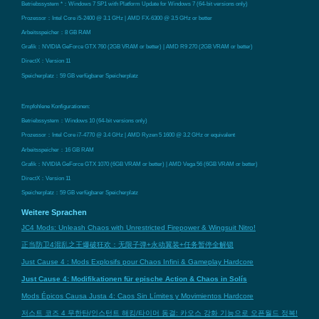
Betriebssystem *：Windows 7 SP1 with Platform Update for Windows 7 (64-bit versions only)
Prozessor：Intel Core i5-2400 @ 3.1 GHz | AMD FX-6300 @ 3.5 GHz or better
Arbeitsspeicher：8 GB RAM
Grafik：NVIDIA GeForce GTX 760 (2GB VRAM or better) | AMD R9 270 (2GB VRAM or better)
DirectX：Version 11
Speicherplatz：59 GB verfügbarer Speicherplatz
Empfohlene Konfigurationen:
Betriebssystem：Windows 10 (64-bit versions only)
Prozessor：Intel Core i7-4770 @ 3.4 GHz | AMD Ryzen 5 1600 @ 3.2 GHz or equivalent
Arbeitsspeicher：16 GB RAM
Grafik：NVIDIA GeForce GTX 1070 (6GB VRAM or better) | AMD Vega 56 (6GB VRAM or better)
DirectX：Version 11
Speicherplatz：59 GB verfügbarer Speicherplatz
Weitere Sprachen
JC4 Mods: Unleash Chaos with Unrestricted Firepower & Wingsuit Nitro!
正当防卫4混乱之王爆破狂欢：无限子弹+永动翼装+任务暂停全解锁
Just Cause 4 : Mods Explosifs pour Chaos Infini & Gameplay Hardcore
Just Cause 4: Modifikationen für epische Action & Chaos in Solís
Mods Épicos Causa Justa 4: Caos Sin Límites y Movimientos Hardcore
저스트 코즈 4 무한탄/인스턴트 해킹/타이머 동결: 카오스 강화 기능으로 오픈월드 정복!