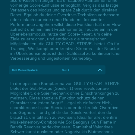
Score-Reset ein Segen, da er saubere Aufnahmen ohne
vorherige Score-Einflüsse ermöglicht. Vergiss das lästige
Verlassen des Modus und spare Zeit durch den direkten
Reset. Egal ob du deine Overdrive-Techniken verbessern
oder einfach nur eine neue Runde mit fokusierter
Performance angehen willst, diese Funktion hält den Flow
aufrecht und minimiert Frustmomente. Tauche ein in den
Überlebensmodus, nutze den Score-Reset, um deine
Ziele zu erreichen, und entdecke die strategischen
Möglichkeiten, die GUILTY GEAR -STRIVE- bietet. Ob für
Training, Wettkampf oder kreative Streams – der Neustart
im Überlebensmodus ist dein Schlüssel zu kontinuierlicher
Verbesserung und ungestörtem Gameplay.
Gott-Modus (Spieler 1)
Num 1
In der epischen Kampfarena von GUILTY GEAR -STRIVE-
bietet der Gott-Modus (Spieler 1) eine revolutionäre
Möglichkeit, die Spielmechanik ohne Einschränkungen zu
meistern. Diese spezielle Funktion schützt deinen
Charakter vor jedem Angriff – egal ob einfacher Hieb,
charakterspezifische Specials oder der brutale Overdrive
des Gegners – und gibt dir den Spielervorteil, den du
brauchst, um taktisch zu wachsen. Ideal für alle, die ihre
Muskelmemory-Combos wie Sol Badguys Gun Flame in
Bandit Revolver perfektionieren, Ramlethal Valentines
Schwertkunst ausloten oder Nagoriyukis Blutmechanik