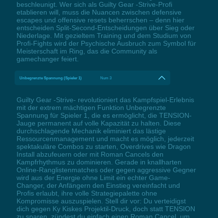
beschleunigt. Wer sich als Guilty Gear -Strive-Profi
etablieren will, muss die Nuancen zwischen defensive
escapes und offensive resets beherrschen – denn hier
entscheiden Split-Second-Entscheidungen über Sieg oder
Niederlage. Mit gezieltem Training und dem Studium von
Profi-Fights wird der Psychische Ausbruch zum Symbol für
Meisterschaft im Ring, das die Community als
gamechanger feiert.
Unbegrenzte Spannung (Spieler 1)
Num 3
Guilty Gear -Strive- revolutioniert das Kampfspiel-Erlebnis
mit der extrem mächtigen Funktion Unbegrenzte
Spannung für Spieler 1, die es ermöglicht, die TENSION-
Jauge permanent auf volle Kapazität zu halten. Diese
durchschlagende Mechanik eliminiert das lästige
Ressourcenmanagement und macht es möglich, jederzeit
spektakuläre Combos zu starten, Overdrives wie Dragon
Install abzufeuern oder mit Roman Cancels den
Kampfrhythmus zu dominieren. Gerade in knallharten
Online-Ranglistenmatches oder gegen aggressive Gegner
wird aus der Energie ohne Limit ein echter Game-
Changer, der Anfängern den Einstieg vereinfacht und
Profis erlaubt, ihre volle Strategiepalette ohne
Kompromisse auszuspielen. Stell dir vor: Du verteidigst
dich gegen Ky Kiskes Projektil-Druck, doch statt TENSION
zu sparen, zündest du einfach einen Roman Cancel, um