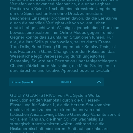
Vertiefen von Advanced Mechanics, die unbesiegbare
Position von Spieler 1 schafft eine stressfreie Umgebung,
um die Spielmechaniken ohne Druck zu meistern.
Besonders Einsteiger profitieren davon, da die Lernkurve
durch die ständige Verfügbarkeit von vollem Leben
deutlich abgeflacht wird. Wichtig ist jedoch, diese Funktion
bewusst einzusetzen – im Online-Modus gegen fremde
Gegner könnte das zu unfairen Situationen führen. Für
alle, die ihre Skills pushen wollen, sei es durch Frame
Trap Drills, Burst Timing Übungen oder Setplay Tests, ist
das Feature ein Game Changer, der den Fokus auf das
Wesentliche legt: Verbesserung durch ungestörtes
Gameplay. So wird aus Frustration über fehlgeschlagene
Chains plötzlich pure Motivation, die Meta-Strategien zu
durchbrechen und kreative Approaches zu entwickeln.
0 Herzen (Spieler 1)
RCtrl+F1
GUILTY GEAR -STRIVE- von Arc System Works
revolutioniert den Kampfstil durch die 0 Herzen-
Einstellung für Spieler 1, die die Herzen-Stat komplett
deaktiviert und zu einem extrem defensiven und
taktischen Ansatz zwingt. Diese Gameplay-Variante spricht
vor allem Fans an, die ihren Stil von waghalsig zu
strategisch transformieren wollen, während sie die
Risikobereitschaft minimieren. Statt auf spektakuläre