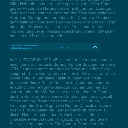
Millia Hohenheim agiert, sollte speziell in der 10er-Runde
gegen Mysteriöse Herausforderer nicht nur auf Damage
Output achten, sondern auch auf das Zusammenspiel von
Proration-Management und Insta-Kill-Chancen. Mit dieser
ganzheitlichen Überlebensmodus-Taktik wird aus der Jagd
nach dem Highscore nicht nur ein Ziel, sondern ein
Training, das deine Reaktionsgeschwindigkeit und Match-
Intuition auf Profi-Niveau hebt.
Score auf 0 zurücksetzen
RCtrl+F3
(Überlebensmodus)
In GUILTY GEAR -STRIVE- bietet der Überlebensmodus
eine intensive Herausforderung, bei der du gegen endlose
CPU-Gegner antrittst und deinen Score mit jedem Sieg
steigerst. Doch was, wenn du mitten im Flow bist, aber ein
Reset nötig ist, um deine Taktik zu optimieren? Die
praktische Score-Reset-Funktion im Überlebensmodus
erlaubt dir, deine Punkte direkt zu löschen und neu zu
starten, ohne den Modus zu verlassen. Ideal für Gamer,
die ihre Runs perfektionieren, Combos üben oder gezielt
Speedrunning-Strategien testen wollen. Ob du als
Einsteiger die Grundlagen wie Roman Cancels meistern
oder als Profi-Spieler die Leaderboards stürmen willst,
dieser Neustart gibt dir die Freiheit, verschiedene
Charaktere wie Sol oder Ky auszuprobieren und deine
Spielweise anzupassen. Für Content-Creator ist der