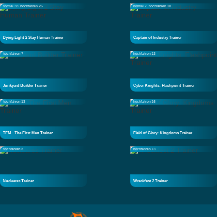
normal 33
hochfahren 26
normal 7
hochfahren 18
Dying Light 2 Stay Human Trainer
Captain of Industry Trainer
hochfahren 7
hochfahren 13
Junkyard Builder Trainer
Cyber Knights: Flashpoint Trainer
hochfahren 13
hochfahren 16
TFM - The First Men Trainer
Field of Glory: Kingdoms Trainer
hochfahren 3
hochfahren 13
Nucleares Trainer
Wreckfest 2 Trainer