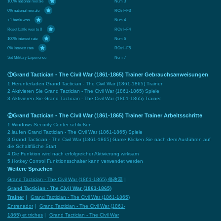
100% national morale
Num 3
0% national morale
RCtrl+F3
+1 battle won
Num 4
Reset battle won to 0
RCtrl+F4
100% interest rate
Num 5
0% interest rate
RCtrl+F5
Set Military Experience
Num 7
①Grand Tactician - The Civil War (1861-1865) Trainer Gebrauchsanweisungen
1.Herunterladen Grand Tactician - The Civil War (1861-1865) Trainer
2.Aktivieren Sie Grand Tactician - The Civil War (1861-1865) Spiele
3.Aktivieren Sie Grand Tactician - The Civil War (1861-1865) Trainer
②Grand Tactician - The Civil War (1861-1865) Trainer Trainer Arbeitsschritte
1.Windows Security Center schließen
2.laufen Grand Tactician - The Civil War (1861-1865) Spiele
3.Grand Tactician - The Civil War (1861-1865) Game Klicken Sie nach dem Ausführen auf
die Schaltfläche Start
4.Die Funktion wird nach erfolgreicher Aktivierung wirksam
5.Hotkey Control Funktionsschalter kann verwendet werden
Weitere Sprachen
Grand Tactician - The Civil War (1861-1865) 修改器
|
Grand Tactician - The Civil War (1861-1865)
Trainer
|
Grand Tactician - The Civil War (1861-1865)
Entrenador
|
Grand Tactician - The Civil War (1861-
1865) et triches
|
Grand Tactician - The Civil War