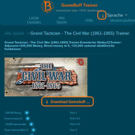
GameBuff Trainer
Unterstützt über 7000 Spieltrainer
Sprache
Download Gamebu
Letzte
Alle
Hilfe
Versionsaufze
Updates
Spiele
Alle Spiele
Grand Tactician - The Civil War (1861-1865) Trainer
Grand Tactician - The Civil War (1861-1865) Trainer-Erweiterter Modus11Trainer-
Adjuvans+100,000 Money, Reset money to 0, +10,000 national debtGleiche
Funktionen
Download Gamebuff Trainer
+100,000 Money
Num 1
Reset money to 0
RCtrl+F1
+10,000 national debt
RCtrl+F2
Reset national debt to 0
Num 2