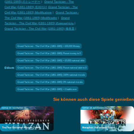
(1861-1865) のトレーナー
|
Grand Tactician - The
Civil War (1861-1865) 트레이너
Grand Tactician - The
Civil War (1861-1865) Modificatore
|
Grand Tactician -
The Civil War (1861-1865) Modificador
|
Grand
Tactician - The Civil War (1861-1865) Изменитель
|
Grand Tactician - The Civil War (1861-1865) 修改器
|
Grand Tactician - The Civil War (1861-1865) +100,000 Money
Grand Tactician - The Civil War (1861-1865) Reset money to 0
Grand Tactician - The Civil War (1861-1865) +10,000 national debt
Etikett:
Grand Tactician - The Civil War (1861-1865) Reset national debt to 0
Grand Tactician - The Civil War (1861-1865) 100% national morale
Grand Tactician - The Civil War (1861-1865) 0% national morale
Grand Tactician - The Civil War (1861-1865) +1 battle won
Sie können auch diese Spiele genießen
normal 33
hochfahren 32
normal 18
hochfahren 21
The First Berserker: Khazan Trainer
Metaphor: ReFantazio Trainer