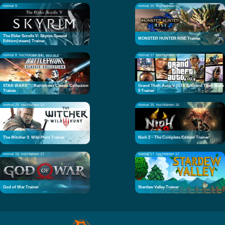
normal 9
normal 20
hochfahren 15
The Elder Scrolls V: Skyrim Special
MONSTER HUNTER RISE Trainer
Edition(steam) Trainer
normal 8
hochfahren 14
normal 17
hochfahren 10
STAR WARS™: Battlefront Classic Collection
Grand Theft Auto V (GTA 5)/Grand Theft Auto
Trainer
5 Trainer
normal 25
hochfahren 19
normal 35
hochfahren 16
The Witcher 3: Wild Hunt Trainer
Nioh 2 – The Complete Edition Trainer
normal 15
hochfahren 17
normal 17
hochfahren 17
God of War Trainer
Stardew Valley Trainer