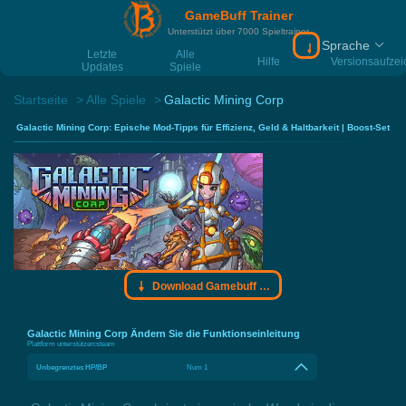
GameBuff Trainer
Unterstützt über 7000 Spieltrainer
Sprache
Download Gamebu
Letzte
Alle
Hilfe
Versionsaufze
Updates
Spiele
Startseite
Alle Spiele
Galactic Mining Corp
Galactic Mining Corp: Epische Mod-Tipps für Effizienz, Geld & Haltbarkeit | Boost-Set
Download Gamebuff Trainer
Galactic Mining Corp Ändern Sie die Funktionseinleitung
Plattform unterstützen:
steam
Unbegrenztes HP/BP
Num 1