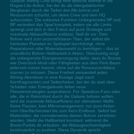
Galactic Mining Corp bringt eine epische Wende in die
Rogue-Lite-Action, bei der du als intergalaktischer
Bergbauer durch die Tiefen des Alls bohrst und
Ressourcen schürfst, um deine Crew und dein HQ
aufzurüsten. Die exklusive Funktion Unbegrenztes HP und
BP verändert das Spiel komplett, indem sie alle Limits
sprengt und dich in den Fokus auf pure Strategie und
maximale Abbaueffizienz entlässt. Stell dir vor: Dein
Bohrer wird zum unzerstörbaren Titan, der selbst die
härtesten Planeten im Spätspiel durchdringt, ohne
Reparaturen oder Materialauswahl zu benötigen – das ist
unendliche Bohrer-Haltbarkeit in Aktion. Gleichzeitig sorgt
die unbegrenzte Energieversorgung dafür, dass du Boosts
wie Overclock-Modi oder Fähigkeiten aus dem Perk-Baum
jederzeit nutzen kannst, ohne auf die Ressourcenbilanz
starren zu müssen. Diese Freiheit verwandelt jedes
Mining-Abenteuer in eine flüssige Jagd nach
Kernfragmenten und Seltenheiten, bei der du statt über
Schäden oder Energielevels lieber neue
Planetenstrategien ausprobierst. Für Speedrun-Fans oder
alle, die in Rekordzeit durch die Galaxie bohren wollen,
wird die maximale Abbaueffizienz zur ultimativen Waffe:
Keine Pausen, kein Mikromanagement, nur pure Action
vom Oberflächenstart bis zum Kern-Endboss. Selbst bei
Materialien, die normalerweise deinen Bohrer zerstören
würden, bleibt die Haltbarkeit konstant, während die
Boost-Punkte dir erlauben, die Abbaugeschwindigkeit
kontinuierlich zu pushen. Diese Dynamik spricht