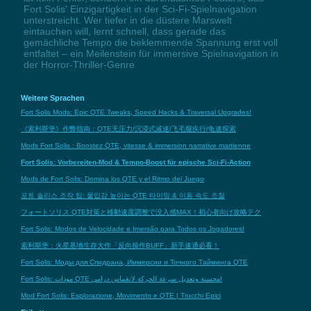
Fort Solis' Einzigartigkeit in der Sci-Fi-Spielnavigation
unterstreicht. Wer tiefer in die düstere Marswelt
eintauchen will, lernt schnell, dass gerade das
gemächliche Tempo die beklemmende Spannung erst voll
entfaltet – ein Meilenstein für immersive Spielnavigation in
der Horror-Thriller-Genre.
Weitere Sprachen
Fort Solis Mods: Epic QTE Tweaks, Speed Hacks & Traversal Upgrades!
《索利斯堡》作弊指南：QTE无压力/沉浸式减速/飞毛腿疾行/龟速探索
Mods Fort Solis : Boostez QTE, vitesse & immersion narrative martienne
Fort Solis: Vorbereiten-Mod & Tempo-Boost für epische Sci-Fi-Action
Mods de Fort Solis: Domina los QTE y el Ritmo del Juego
포트 솔리스 조작 팁: 몰입감 높이는 QTE 타이밍 & 이동 속도 조절
フォートソリス QTE対策と移動速度調整で没入感MAX！初心者向け攻略テク
Fort Solis: Modos de Velocidade e Imersão para Todos os Jogadores!
索利斯堡：火星基地生存大作「反向操作BUFF」新手速通必看！
Fort Solis: Моды для Спидрана, Иммерсии и Точного Тайминга QTE
Fort Solis: مودات QTE محسنة وتعديل سرعة الحركة لانغماس درامي!
Mod Fort Solis: Esplorazione, Movimento e QTE | Trucchi Epici