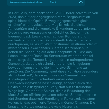
Bewegungsgeschwindigkeit erhöhen
Num 1
In Fort Solis, dem packenden Sci-Fi-Horror-Adventure von
2023, das auf der abgelegenen Mars-Bergbaustation
spielt, bietet die Option 'Bewegungsgeschwindigkeit
erhöhen' eine revolutionäre Möglichkeit, die dichte
Atmosphäre und die komplexe Erkundung zu optimieren.
Diese clevere Anpassung ermöglicht es Spielern, als
Ingenieur Jack Leary die schaurigen Korridore und
weitläufigen Zonen der Station deutlich dynamischer zu
durchqueren, sei es im Wartungstunnel, im Atrium oder im
mysteriösen Gewächshaus. Gerade in Szenarien, in
denen die Spannung auf dem Höhepunkt ist – wie das
Lösen kritischer Rätsel im Serverraum während Kapitel
drei – sorgt das Tempo-Upgrade für ein aufregenderes
Gameplay, da du dich schneller durch die Umgebung
bewegen kannst, ohne die immersive Stimmung zu
zerstören. Die Community feiert diese Funktion besonders
als 'Schnelllauf', da sie nicht nur das Sammeln von
Audiotagebüchern, Sicherheitskarten oder
Überwachungsvideos beschleunigt, sondern auch den
Fokus auf die tiefgründige Story statt auf zeitraubende
Wege legt. Gerade für Spieler, die die Erkundung der
Mars-Station effizient gestalten oder als Speedrunner die
fünf Stunden dauernde Handlung in Rekordzeit meistern
wollen, ist das optimierte Tempo ein Game-Changer. Die
langsame Fortbewegung, die viele Nutzer als