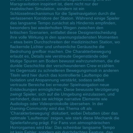
Marsgravitation inspiriert ist, dient nicht nur der
realistischen Simulation, sondern ist ein
Schlüsselmechanismus für die Spielnavigation durch die
verlassenen Korridore der Station. Während einige Spieler
das langsame Tempo zunächst als Hindernis empfinden,
besonders bei wiederholten Wegen zwischen den
kritischen Szenarien, entfaltet diese Designentscheidung
ihre volle Wirkung in den spannungsladensten Momenten
– etwa beim Durchschreiten der medizinischen Station, wo
flackernde Lichter und unheimliche Geräusche die
Bedrohung greifbar machen. Die Charakterbewegung
erlaubt es, Details wie verstreute Gegenstände oder
blutige Spuren am Boden bewusst wahrzunehmen, die die
dunkle Geschichte der verschwundenen Crew erzählen.
Im Gegensatz zu schnelleren Bewegungsmodi in anderen
Titeln wird hier durch das kontrollierte Lauftempo die
Isolation und Anspannung verstärkt, sodass selbst
vertraute Bereiche bei erneuter Spielnavigation neue
Entdeckungen ermöglichen. Diese bewusste Verzögerung
zwingt Spieler, sich auf die Umgebung einzulassen, und
verhindert, dass sie wichtige narrative Elemente wie
Audiologs oder Videoprotokolle übersehen. In der
Gaming-Community wird das Thema oft als
'Charakterbewegung' diskutiert, wobei Debatten über das
optimale 'Lauftempo' zeigen, wie stark diese Mechanik die
Spielerfahrung prägt. Für Fans von atmosphärischen
Horrorgames wird klar: Das scheinbar langsame Tempo
ist kein Fehler, sondern ein durchdachtes Feature, das