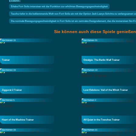
Etikett:
Erlebe Fort Solis intensiver mit der Funktion zur erhöhten Bewegungsgeschwindigkeit
Tauche tiefer in die beklemmende Welt von Fort Solis ein mit der Option Jack Learys Schritte zu verlangsamen
Die normale Bewegungsgeschwindigkeit in Fort Solis ist ein zentrales Designelement, das die immersiven Sci-Fi-
Sie können auch diese Spiele genießen
hochfahren 15
hochfahren 31
Trainer
Ostalgie: The Berlin Wall Trainer
hochfahren 33
hochfahren 10
Ziggurat 2 Trainer
Lost Eidolons: Veil of the Witch Trainer
hochfahren 5
hochfahren 2
Heart of the Machine Trainer
All Quiet in the Trenches Trainer
hochfahren 33
hochfahren 21