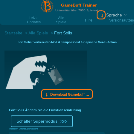
GameBuff Trainer
Unterstützt über 7000 Spieltrainer
Sprache
Download Gamebu
Letzte
Alle
Hilfe
Versionsaufze
Updates
Spiele
Startseite
Alle Spiele
Fort Solis
Fort Solis: Vorbereiten-Mod & Tempo-Boost für epische Sci-Fi-Action
Download Gamebuff Trainer
Fort Solis Ändern Sie die Funktionseinleitung
Schalter Supermodus
Plattform unterstützen:
steam