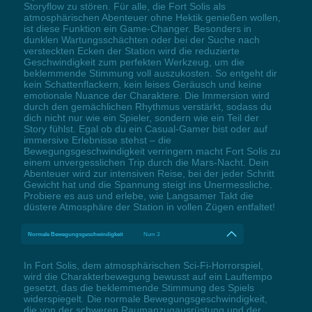
Storyflow zu stören. Für alle, die Fort Solis als
atmosphärischen Abenteuer ohne Hektik genießen wollen,
ist diese Funktion ein Game-Changer. Besonders in
dunklen Wartungsschächten oder bei der Suche nach
versteckten Ecken der Station wird die reduzierte
Geschwindigkeit zum perfekten Werkzeug, um die
beklemmende Stimmung voll auszukosten. So entgeht dir
kein Schattenflackern, kein leises Geräusch und keine
emotionale Nuance der Charaktere. Die Immersion wird
durch den gemächlichen Rhythmus verstärkt, sodass du
dich nicht nur wie ein Spieler, sondern wie ein Teil der
Story fühlst. Egal ob du ein Casual-Gamer bist oder auf
immersive Erlebnisse stehst – die
Bewegungsgeschwindigkeit verringern macht Fort Solis zu
einem unvergesslichen Trip durch die Mars-Nacht. Dein
Abenteuer wird zur intensiven Reise, bei der jeder Schritt
Gewicht hat und die Spannung steigt ins Unermessliche.
Probiere es aus und erlebe, wie Langsamer Takt die
düstere Atmosphäre der Station in vollen Zügen entfaltet!
Normale Bewegungsgeschwindigkeit
Num 3
In Fort Solis, dem atmosphärischen Sci-Fi-Horrorspiel,
wird die Charakterbewegung bewusst auf ein Lauftempo
gesetzt, das die beklemmende Stimmung des Spiels
widerspiegelt. Die normale Bewegungsgeschwindigkeit,
die von der schweren Raumanzugausrüstung und der