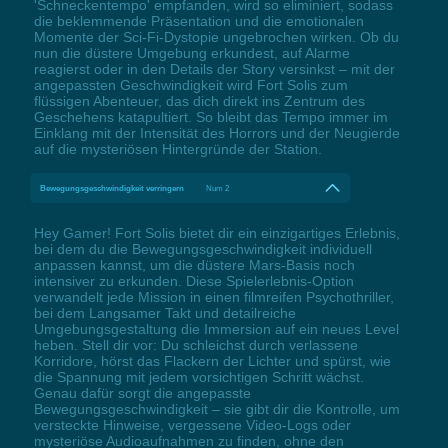
'Schneckentempo' empfanden, wird so eliminiert, sodass
die beklemmende Präsentation und die emotionalen
Momente der Sci-Fi-Dystopie ungebrochen wirken. Ob du
nun die düstere Umgebung erkundest, auf Alarme
reagierst oder in den Details der Story versinkst – mit der
angepassten Geschwindigkeit wird Fort Solis zum
flüssigen Abenteuer, das dich direkt ins Zentrum des
Geschehens katapultiert. So bleibt das Tempo immer im
Einklang mit der Intensität des Horrors und der Neugierde
auf die mysteriösen Hintergründe der Station.
Bewegungsgeschwindigkeit verringern
Num 2
Hey Gamer! Fort Solis bietet dir ein einzigartiges Erlebnis,
bei dem du die Bewegungsgeschwindigkeit individuell
anpassen kannst, um die düstere Mars-Basis noch
intensiver zu erkunden. Diese Spielerlebnis-Option
verwandelt jede Mission in einen filmreifen Psychothriller,
bei dem Langsamer Takt und detailreiche
Umgebungsgestaltung die Immersion auf ein neues Level
heben. Stell dir vor: Du schleichst durch verlassene
Korridore, hörst das Flackern der Lichter und spürst, wie
die Spannung mit jedem vorsichtigen Schritt wächst.
Genau dafür sorgt die angepasste
Bewegungsgeschwindigkeit – sie gibt dir die Kontrolle, um
versteckte Hinweise, vergessene Video-Logs oder
mysteriöse Audioaufnahmen zu finden, ohne den