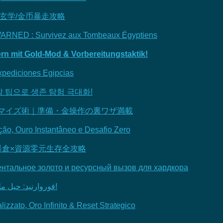
备玄学/金币暴走攻略
EWARNED : Survivez aux Tombeaux Égyptiens
 mit Gold-Mod & Vorbereitungstaktik!
ediciones Egipcias
조작 팁으로 생존 탐험 극대화!
タマイズ術｜準備・金操作の裏ワザ満載
, Ouro Instantâneo e Desafio Zero
爆倉×資源零元生存全攻略
тальное золото и ресурсный вызов для хардкора
فوروارنيد: حيل ملحمية لتعديل الصعوبة وتكديس الذهب وتصفيير الموارد!
to, Oro Infinito & Reset Strategico