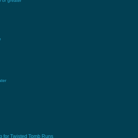
 or greater
e
ater
 for Twisted Tomb Runs