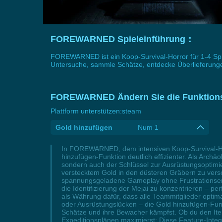
FOREWARNED Spieleinführung：
FOREWARNED ist ein Koop-Survival-Horror für 1-4 Spie
Untersuche, sammle Schätze, entdecke Überlieferunge
FOREWARNED Ändern Sie die Funktions
Plattform unterstützen:
steam
Gold hinzufügen
Num 1
In FOREWARNED, dem intensiven Koop-Survival-Horro
hinzufügen-Funktion deutlich effizienter. Als Archäo
sondern auch der Schlüssel zur Ausrüstungsoptimie
verstecktem Gold in den düsteren Gräbern zu versch
spannungsgeladene Gameplay ohne Frustrationserle
die Identifizierung der Mejai zu konzentrieren – p
als Währung dafür, dass alle Teammitglieder optima
oder Ausrüstungslücken – die Gold hinzufügen-Fun
Schätze und ihre Bewacher kämpfst. Ob du den Ite
Expeditionsplänen maximierst: Diese Feature-Inte