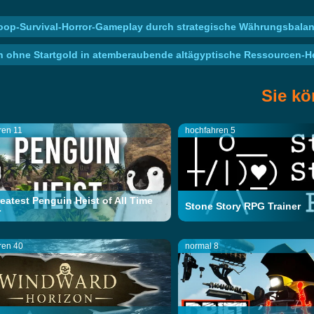
op-Survival-Horror-Gameplay durch strategische Währungsbala
ohne Startgold in atemberaubende altägyptische Ressourcen-H
Sie kö
ren 11
hochfahren 5
eatest Penguin Heist of All Time
Stone Story RPG Trainer
r
ren 40
normal 8