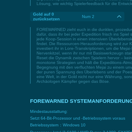
Lösung, wie wichtig Spielerfeedback für die Entwic
Gold auf 0
Num 2
zurücksetzen
FOREWARNED zieht euch in die dunklen, prozedura
dafür, dass ihr bei jeder Expedition frisch ins Sp
jede Koop-Session in einen intensiven Überlebensk
findet. Die Ressourcen-Herausforderung wird zur 
investiert ihr in Lore-Transkriptionen, um die Me
Nervenkitzel, wenn ihr nur mit Basiswerkzeugn sta
Reset die Dynamik zwischen Spielern hervor – kei
monotone Strategien und hält die Expeditions-Atmo
Begegnung mit den verfluchten Mejai zu einem unve
der puren Spannung des Überlebens und der Poesie 
eine Welt, in der Gold nicht nur eine Währung, 
Archäologen Kämpfer gegen das Böse.
FOREWARNED SYSTEMANFORDERUN
Mindestausstattung:
Setzt 64-Bit-Prozessor und -Betriebssystem voraus
Betriebssystem：Windows 10