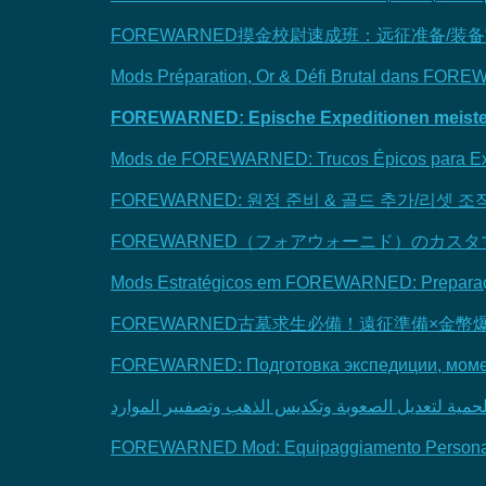
FOREWARNED摸金校尉速成班：远征准备/装
Mods Préparation, Or & Défi Brutal dans FOR
FOREWARNED: Epische Expeditionen meistern
Mods de FOREWARNED: Trucos Épicos para Exp
FOREWARNED: 원정 준비 & 골드 추가/리셋 
FOREWARNED（フォアウォーニド）のカス
Mods Estratégicos em FOREWARNED: Preparação
FOREWARNED古墓求生必備！遠征準備×金幣
FOREWARNED: Подготовка экспедиции, момен
FOREWARNED Mod: Equipaggiamento Personalizza