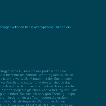
logenkollegen tief in altägyptische Ruinen ein.
ltägyptische Ruinen mit der praktischen Gold
Gold nicht nur die zentrale Währung des Spiels ist,
eln, ohne wertvolle Minuten mit der Suche nach
rker Ausrüstung starten und den Einstieg in das
ich auf die Jagd nach der heiligen Reliquie oder
er-Runden sorgt die gleichmäßige Verteilung von Gold
ing verhindert. Schluss mit nervigen Farming-Loops
rien, in denen du als Team gegen die uralten
n Gold als strategische Währung in deinen
nötige Hindernisse. FOREWARNED zeigt mit dieser