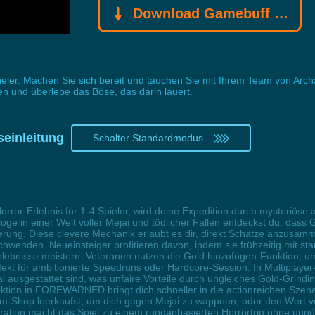
Download Gamebuff Trainer
ler. Machen Sie sich bereit und tauchen Sie mit Ihrem Team von Archäo
n und überlebe das Böse, das darin lauert.
einleitung
Schalter Standardmodus
r-Erlebnis für 1-4 Spieler, wird deine Expedition durch mysteriöse a
loge in einer Welt voller Mejai und tödlicher Fallen entdeckst du, dass 
rung. Diese clevere Mechanik erlaubt es dir, direkt Schätze anzusamm
wenden. Neueinsteiger profitieren davon, indem sie frühzeitig mit sta
bnisse meistern. Veteranen nutzen die Gold hinzufügen-Funktion, um s
erfekt für ambitionierte Speedruns oder Hardcore-Session. In Multiplay
l ausgestattet sind, was unfaire Vorteile durch ungleiches Gold-Grind
ktion in FOREWARNED bringt dich schneller in die actionreichen Szena
m-Shop leerkaufst, um dich gegen Mejai zu wappnen, oder den Wert vo
gration macht das Spiel zu einem rundenbasierten Horrortrip ohne un