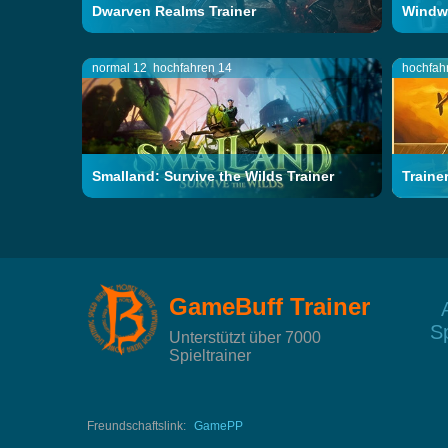
Dwarven Realms Trainer
Windwa
normal 12
hochfahren 14
hochfah
Smalland: Survive the Wilds Trainer
Traine
GameBuff Trainer
Sp
Unterstützt über 7000
Spieltrainer
Freundschaftslink:
GamePP