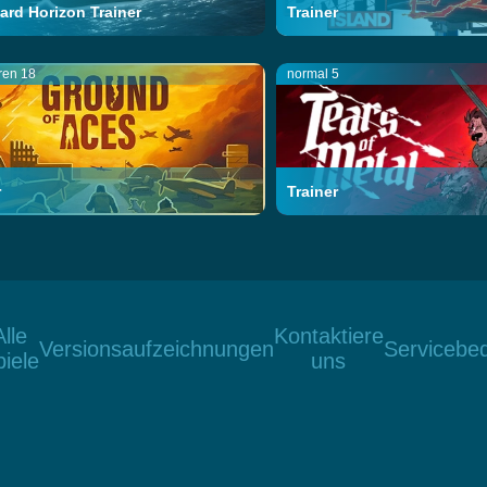
rd Horizon Trainer
Trainer
ren 18
normal 5
r
Trainer
Alle
Kontaktiere
Versionsaufzeichnungen
Servicebe
iele
uns