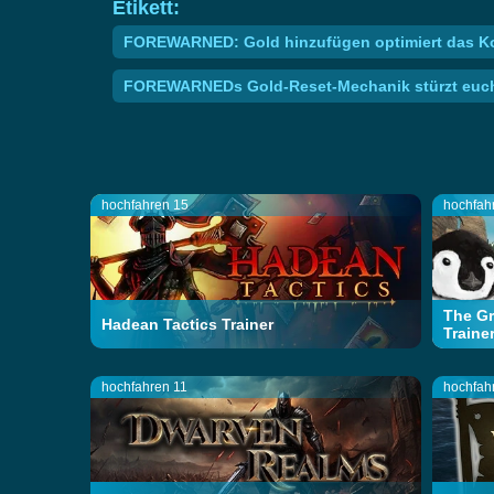
Etikett:
FOREWARNED: Gold hinzufügen optimiert das Ko
FOREWARNEDs Gold-Reset-Mechanik stürzt euch 
hochfahren 15
hochfah
The Gr
Hadean Tactics Trainer
Traine
hochfahren 11
hochfah