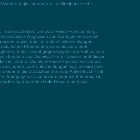
und Währung gleichermaßen im Mittelpunkt steht.
Tod entscheidet. Die Gold-Reset-Funktion sorgt
Dieses bewusste Weglassen von Startgold verwandelt
rlassen müsst, das ihr in den finsteren Gängen
ernatürlichen Phänomene zu entdecken, oder
erigkeit wird der Kampf gegen Gegner wie Rathos zum
von kooperativen Survival-Horror-Spielen hebt dieser
leicher Ebene. Die Gold-Reset-Funktion verhindert
erraschende Loot-Entscheidungen legt. So wird jede
 wieder in die Schatzkammern der Antike lockt – mit
e Teamplay-Skills zu testen, oder die Immersion in
sforderung durch den Gold-Reset macht aus