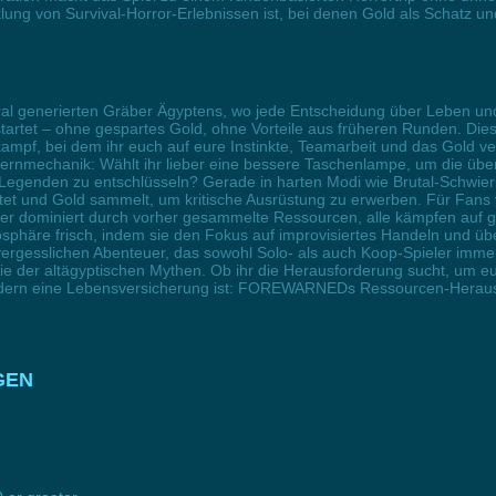
klung von Survival-Horror-Erlebnissen ist, bei denen Gold als Schatz 
l generierten Gräber Ägyptens, wo jede Entscheidung über Leben und 
iel startet – ohne gespartes Gold, ohne Vorteile aus früheren Runden. 
ampf, bei dem ihr euch auf eure Instinkte, Teamarbeit und das Gold ve
Kernmechanik: Wählt ihr lieber eine bessere Taschenlampe, um die üb
jai-Legenden zu entschlüsseln? Gerade in harten Modi wie Brutal-Schwi
rtet und Gold sammelt, um kritische Ausrüstung zu erwerben. Für Fans 
ner dominiert durch vorher gesammelte Ressourcen, alle kämpfen auf g
sphäre frisch, indem sie den Fokus auf improvisiertes Handeln und üb
rgesslichen Abenteuer, das sowohl Solo- als auch Koop-Spieler immer
der altägyptischen Mythen. Ob ihr die Herausforderung sucht, um eur
sondern eine Lebensversicherung ist: FOREWARNEDs Ressourcen-Herau
GEN