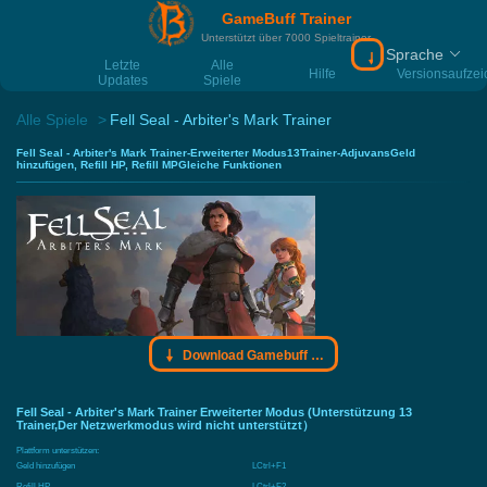
GameBuff Trainer
Unterstützt über 7000 Spieltrainer
Sprache
Download Gamebu
Letzte
Alle
Hilfe
Versionsaufze
Updates
Spiele
Alle Spiele
Fell Seal - Arbiter's Mark Trainer
Fell Seal - Arbiter's Mark Trainer-Erweiterter Modus13Trainer-AdjuvansGeld
hinzufügen, Refill HP, Refill MPGleiche Funktionen
Download Gamebuff Trainer
Fell Seal - Arbiter's Mark Trainer Erweiterter Modus (Unterstützung 13
Trainer,Der Netzwerkmodus wird nicht unterstützt）
Plattform unterstützen:
Geld hinzufügen
LCtrl+F1
Refill HP
LCtrl+F2