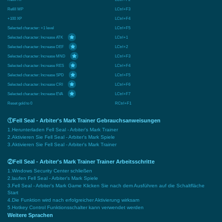
Refill MP
LCtrl+F3
+100 XP
LCtrl+F4
Selected character: +1 level
LCtrl+F5
Selected character: Increase ATK
LCtrl+1
Selected character: Increase DEF
LCtrl+2
Selected character: Increase MND
LCtrl+F3
Selected character: Increase RES
LCtrl+F4
Selected character: Increase SPD
LCtrl+F5
Selected character: Increase CRI
LCtrl+F6
Selected character: Increase EVA
LCtrl+F7
Reset gold to 0
RCtrl+F1
①Fell Seal - Arbiter's Mark Trainer Gebrauchsanweisungen
1.Herunterladen Fell Seal - Arbiter's Mark Trainer
2.Aktivieren Sie Fell Seal - Arbiter's Mark Spiele
3.Aktivieren Sie Fell Seal - Arbiter's Mark Trainer
②Fell Seal - Arbiter's Mark Trainer Trainer Arbeitsschritte
1.Windows Security Center schließen
2.laufen Fell Seal - Arbiter's Mark Spiele
3.Fell Seal - Arbiter's Mark Game Klicken Sie nach dem Ausführen auf die Schaltfläche
Start
4.Die Funktion wird nach erfolgreicher Aktivierung wirksam
5.Hotkey Control Funktionsschalter kann verwendet werden
Weitere Sprachen