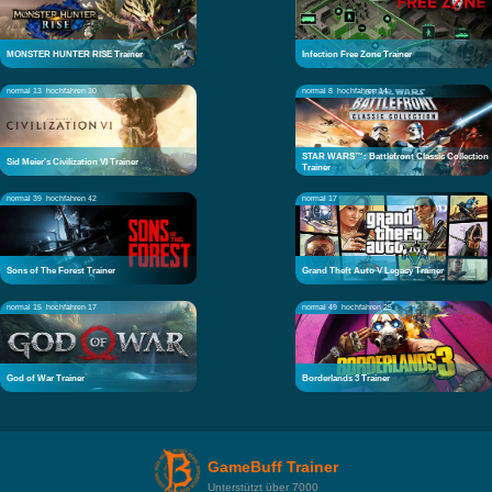
MONSTER HUNTER RISE Trainer
Infection Free Zone Trainer
normal 13
hochfahren 30
normal 8
hochfahren 14
STAR WARS™: Battlefront Classic Collection
Sid Meier's Civilization VI Trainer
Trainer
normal 39
hochfahren 42
normal 17
Sons of The Forest Trainer
Grand Theft Auto V Legacy Trainer
normal 15
hochfahren 17
normal 49
hochfahren 25
God of War Trainer
Borderlands 3 Trainer
GameBuff Trainer
Unterstützt über 7000