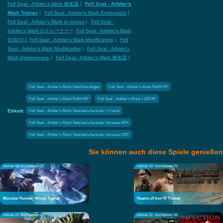
Fell Seal - Arbiter's Mark 修改器
|
Fell Seal - Arbiter's
Mark Trainer
|
Fell Seal - Arbiter's Mark Entrenador
|
Fell Seal - Arbiter's Mark et triches
|
Fell Seal -
Arbiter's Mark のトレーナー
|
Fell Seal - Arbiter's Mark
트레이너
Fell Seal - Arbiter's Mark Modificatore
|
Fell
Seal - Arbiter's Mark Modificador
|
Fell Seal - Arbiter's
Mark Изменитель
|
Fell Seal - Arbiter's Mark 修改器
|
Fell Seal - Arbiter's Mark Geld hinzufügen
Fell Seal - Arbiter's Mark Refill HP
Fell Seal - Arbiter's Mark Refill MP
Fell Seal - Arbiter's Mark +100 XP
Etikett:
Fell Seal - Arbiter's Mark Selected character: +1 level
Fell Seal - Arbiter's Mark Selected character: Increase ATK
Fell Seal - Arbiter's Mark Selected character: Increase DEF
Sie können auch diese Spiele genießen
normal 49
hochfahren 13
normal 33
hochfahren 70
Monster Hunter: World Trainer
Hearts of Iron IV Trainer
normal 20
hochfahren 15
normal 32
hochfahren 38