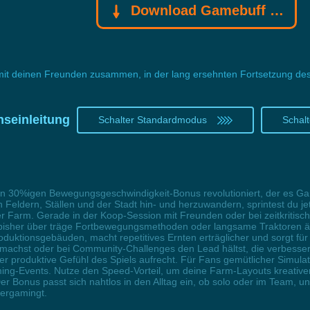
Download Gamebuff Trainer
e mit deinen Freunden zusammen, in der lang ersehnten Fortsetzung d
nseinleitung
Schalter Standardmodus
Schal
en 30%igen Bewegungsgeschwindigkeit-Bonus revolutioniert, der es Gam
 Feldern, Ställen und der Stadt hin- und herzuwandern, sprintest du jet
 Farm. Gerade in der Koop-Session mit Freunden oder bei zeitkritische
ich bisher über träge Fortbewegungsmethoden oder langsame Traktoren
 Produktionsgebäuden, macht repetitives Ernten erträglicher und sorgt
h machst oder bei Community-Challenges den Lead hältst, die verbesser
produktive Gefühl des Spiels aufrecht. Für Fans gemütlicher Simulation
ng-Events. Nutze den Speed-Vorteil, um deine Farm-Layouts kreativer
r Bonus passt sich nahtlos in den Alltag ein, ob solo oder im Team, u
itergamingt.