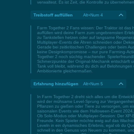
verwaltest. Es ist Zeit, die Kontrolle zu übernehm
Treibstoff auffüllen
Alt+Num 4
Farm Together 2 Fans wissen: Der Traktor ist das H
auffüllen wird deine Farm zum ungebremsten Erlebni
zu Tankstellen hetzen oder auf langsame Regenerati
Multiplayer-Events die Ähren schneiden oder Dekorat
Gerade bei zeitkritischen Challenges oder beim Au
keine Designkompromisse – nur pure Farming-Action
Together 2 noch süchtig machender. Spielerfreundl
Schmerzpunkte der Original-Mechanik entschärft und
Tank voll bleibt, während du dich auf Belohnungen 
Ambitionierte gleichermaßen.
Erfahrung hinzufügen
Alt+Num 5
In Farm Together 2 dreht sich alles um die Entwick
wird der mühsame Level-Sprung zur Vergangenheit, 
Pflanzen zu gießen oder Tiere zu versorgen, um ei
saisonalen Events wie dem Halloween-Event 2024, 
Ob Solo-Modus oder Multiplayer-Session: Der XP-Bo
Freunde. Kein Spieler möchte ewig auf das Wachst
Leveln in ein dynamisches Erlebnis, egal ob du Que
schnell in den Genuss von Neuem zu kommen, und ge