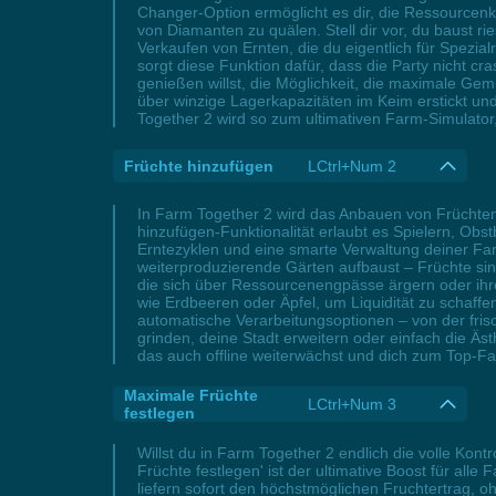
Changer-Option ermöglicht es dir, die Ressource
von Diamanten zu quälen. Stell dir vor, du baust r
Verkaufen von Ernten, die du eigentlich für Spezi
sorgt diese Funktion dafür, dass die Party nicht c
genießen willst, die Möglichkeit, die maximale Gem
über winzige Lagerkapazitäten im Keim erstickt un
Together 2 wird so zum ultimativen Farm-Simulato
Früchte hinzufügen
LCtrl+Num 2
In Farm Together 2 wird das Anbauen von Früchten
hinzufügen-Funktionalität erlaubt es Spielern, Obs
Erntezyklen und eine smarte Verwaltung deiner Far
weiterproduzierende Gärten aufbaust – Früchte sin
die sich über Ressourcenengpässe ärgern oder ihr
wie Erdbeeren oder Äpfel, um Liquidität zu schaffe
automatische Verarbeitungsoptionen – von der fris
grinden, deine Stadt erweitern oder einfach die Äs
das auch offline weiterwächst und dich zum Top-
Maximale Früchte
LCtrl+Num 3
festlegen
Willst du in Farm Together 2 endlich die volle Ko
Früchte festlegen' ist der ultimative Boost für all
liefern sofort den höchstmöglichen Fruchtertrag, 