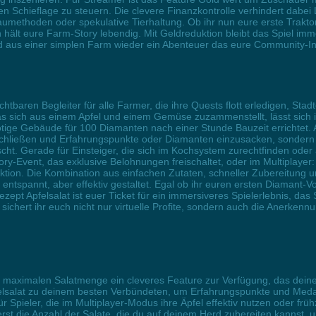
 Schieflage zu steuern. Die clevere Finanzkontrolle verhindert dabei 
umethoden oder spekulative Tierhaltung. Ob ihr nun eure erste Trakto
n hält eure Farm-Story lebendig. Mit Geldreduktion bleibt das Spiel im
d aus einer simplen Farm wieder ein Abenteuer das eure Community-Int
chtbaren Begleiter für alle Farmer, die ihre Quests flott erledigen, 
as sich aus einem Apfel und einem Gemüse zuzammenstellt, lässt sich
ige Gebäude für 100 Diamanten nach einer Stunde Bauzeit errichtet. Als 
ließen und Erfahrungspunkte oder Diamanten einzusacken, sondern auc
. Gerade für Einsteiger, die sich im Kochsystem zurechtfinden oder an
Story-Event, das exklusive Belohnungen freischaltet, oder im Multiplaye
raktion. Die Kombination aus einfachen Zutaten, schneller Zubereitun
entspannt, aber effektiv gestaltet. Egal ob ihr euren ersten Diamant-Vo
zept Apfelsalat ist euer Ticket für ein immersiveres Spielerlebnis, das
sichert ihr euch nicht nur virtuelle Profite, sondern auch die Anerken
er maximalen Salatmenge ein cleveres Feature zur Verfügung, das dein
felsalat zu deinem besten Verbündeten, um Erfahrungspunkte und Medail
Spieler, die im Multiplayer-Modus ihre Äpfel effektiv nutzen oder früh
erst die Anzahl der Salate, die du auf deinem Herd zubereiten kannst, 