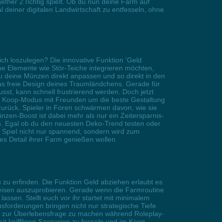
ther 2 richtig spielt. Ob du nun deine Farm auf
 deiner digitalen Landwirtschaft zu entfesseln, ohne
ch loszulegen? Die innovative Funktion 'Geld
sche Elemente wie Stör-Teiche integrieren möchten,
u deine Münzen direkt anpassen und so direkt in den
as freie Design deines Traumländchens. Gerade für
t, kann schnell frustrierend werden. Doch jetzt
 im Koop-Modus mit Freunden um die beste Gestaltung
 zurück. Spieler in Foren schwärmen davon, wie sie
nzen-Boost ist dabei mehr als nur ein Zeitersparnis-
en. Egal ob du den neuesten Deko-Trend testen oder
as Spiel nicht nur spannend, sondern wird zum
edes Detail ihrer Farm genießen wollen.
 zu erfinden. Die Funktion Geld abziehen erlaubt es
weisen auszuprobieren. Gerade wenn die Farmroutine
lassen. Stellt euch vor ihr startet mit minimalem
sforderungen bringen nicht nur strategische Tiefe
te zur Überlebensfrage zu machen während Roleplay-
t kniffligen Szenarien zu fesseln und im Koop-