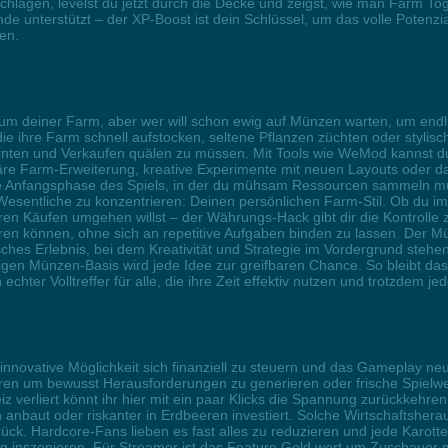
lagen, levelst du jetzt durch die Decke und zeigst, wie man Farm Toge
 unterstützt – der XP-Boost ist dein Schlüssel, um das volle Potenzial
en.
um deiner Farm, aber wer will schon ewig auf Münzen warten, um endli
, die ihre Farm schnell aufstocken, seltene Pflanzen züchten oder styli
Ernten und Verkaufen quälen zu müssen. Mit Tools wie WeMod kannst d
läre Farm-Erweiterung, kreative Experimente mit neuen Layouts oder d
ie Anfangsphase des Spiels, in der du mühsam Ressourcen sammeln muss
 Wesentliche zu konzentrieren: Deinen persönlichen Farm-Stil. Ob du
euren Käufen umgehen willst – der Währungs-Hack gibt dir die Kontrolle
ren können, ohne sich an repetitive Aufgaben binden zu lassen. Der Mü
sches Erlebnis, bei dem Kreativität und Strategie im Vordergrund steh
ichtigen Münzen-Basis wird jede Idee zur greifbaren Chance. So bleibt d
chter Volltreffer für alle, die ihre Zeit effektiv nutzen und trotzdem j
innovative Möglichkeit sich finanziell zu steuern und das Gameplay neu
zieren um bewusst Herausforderungen zu generieren oder frische Spiel
z verliert könnt ihr hier mit ein paar Klicks die Spannung zurückkehren 
anbaut oder riskanter in Erdbeeren investiert. Solche Wirtschaftsherau
ck. Hardcore-Fans lieben es fast alles zu reduzieren und jede Karot
eg inszenieren. Für Streamer ist das Feature Gold wert um Zuschauer mi