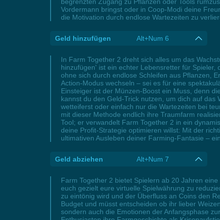
begrenzten Zugang zu Pflanzen oder Tools rumzusch
Vordermann bringst oder in Coop-Modi deine Freunde
die Motivation durch endlose Wartezeiten zu verlier
Geld hinzufügen
Alt+Num 6
In Farm Together 2 dreht sich alles um das Wachst
hinzufügen' ist ein echter Lebensretter für Spieler
ohne sich durch endlose Schleifen aus Pflanzen, 
Action-Modus wechseln – sei es für eine spektaku
Einsteiger ist der Münzen-Boost ein Muss, denn d
kannst du den Geld-Trick nutzen, um dich auf das
wetteiferst oder einfach nur die Wartezeiten bei t
mit dieser Methode endlich ihre Traumfarm realisie
Tool; er verwandelt Farm Together 2 in ein dynami
deine Profit-Strategie optimieren willst: Mit der r
ultimativen Ausleben deiner Farming-Fantasie – ein e
Geld abziehen
Alt+Num 7
Farm Together 2 bietet Spielern ab 20 Jahren eine 
euch gezielt eure virtuelle Spielwährung zu redu
zu eintönig wird und der Überfluss an Coins den Rei
Budget und müsst entscheiden ob ihr lieber Weizen 
sondern auch die Emotionen der Anfangsphase zurü
Enthusiasten ihre Farmgeschichte als Krisenaufsti