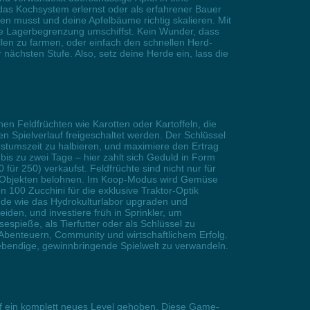
das Kochsystem erlernst oder als erfahrener Bauer
en musst und deine Apfelbäume richtig skalieren. Mit
ige Lagerbegrenzung umschiffst. Kein Wunder, dass
llen zu farmen, oder einfach den schnellen Herd-
nächsten Stufe. Also, setz deine Herde ein, lass die
hen Feldfrüchten wie Karotten oder Kartoffeln, die
n Spielverlauf freigeschaltet werden. Der Schlüssel
chstumszeit zu halbieren, und maximiere den Ertrag
bis zu zwei Tage – hier zahlt sich Geduld in Form
 250) verkaufst. Feldfrüchte sind nicht nur für
ko-Objekten belohnen. Im Koop-Modus wird Gemüse
100 Zucchini für die exklusive Traktor-Optik
bäude wie das Hydrokulturlabor upgraden und
iden, und investiere früh in Sprinkler, um
pieße, als Tierfutter oder als Schlüssel zu
Abenteuern, Community und wirtschaftlichem Erfolg.
 lebendige, gewinnbringende Spielwelt zu verwandeln.
f ein komplett neues Level gehoben. Diese Game-