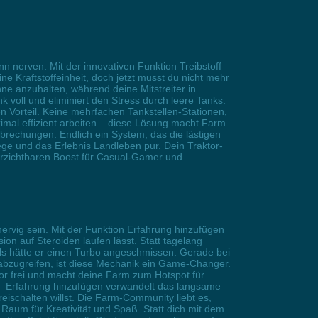
n nerven. Mit der innovativen Funktion Treibstoff
e Kraftstoffeinheit, doch jetzt musst du nicht mehr
hne anzuhalten, während deine Mitstreiter in
k voll und eliminiert den Stress durch leere Tanks.
 Vorteil. Keine mehrfachen Tankstellen-Stationen,
imal effizient arbeiten – diese Lösung macht Farm
brechungen. Endlich ein System, das die lästigen
ege und das Erlebnis Landleben pur. Dein Traktor-
verzichtbaren Boost für Casual-Gamer und
ervig sein. Mit der Funktion Erfahrung hinzufügen
n auf Steroiden laufen lässt. Statt tagelang
als hätte er einen Turbo angeschmissen. Gerade bei
abzugreifen, ist diese Mechanik ein Game-Changer.
tor frei und macht deine Farm zum Hotspot für
 – Erfahrung hinzufügen verwandelt das langsame
eischalten willst. Die Farm-Community liebt es,
aum für Kreativität und Spaß. Statt dich mit dem