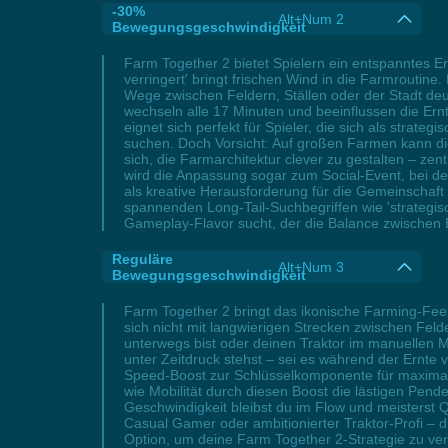
-30%
Alt+Num 2
Bewegungsgeschwindigkeit
Farm Together 2 bietet Spielern ein entspanntes E
verringert' bringt frischen Wind in die Farmroutin
Wege zwischen Feldern, Ställen oder der Stadt deu
wechseln alle 17 Minuten und beeinflussen die Ern
eignet sich perfekt für Spieler, die sich als strat
suchen. Doch Vorsicht: Auf großen Farmen kann di
sich, die Farmarchitektur clever zu gestalten – z
wird die Anpassung sogar zum Social-Event, bei 
als kreative Herausforderung für die Gemeinschaft 
spannenden Long-Tail-Suchbegriffen wie 'strategi
Gameplay-Flavor sucht, der die Balance zwischen 
Reguläre
Alt+Num 3
Bewegungsgeschwindigkeit
Farm Together 2 bringt das ikonische Farming-Fee
sich nicht mit langwierigen Strecken zwischen Fel
unterwegs bist oder deinen Traktor im manuellen M
unter Zeitdruck stehst – sei es während der Ernt
Speed-Boost zur Schlüsselkomponente für maximale 
wie Mobilität durch diesen Boost die lästigen Pend
Geschwindigkeit bleibst du im Flow und meisterst
Casual Gamer oder ambitionierter Traktor-Profi – 
Option, um deine Farm Together 2-Strategie zu ver