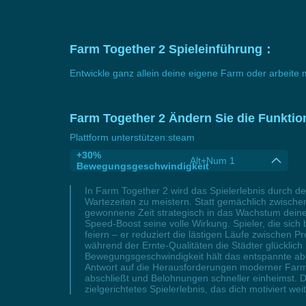
Farm Together 2 Spieleinführung：
Entwickle ganz allein deine eigene Farm oder arbeit
Farm Together 2 Ändern Sie die Funktio
Plattform unterstützen:
steam
+30%
Alt+Num 1
Bewegungsgeschwindigkeit
In Farm Together 2 wird das Spielerlebnis durch d
Wartezeiten zu meistern. Statt gemächlich zwischen
gewonnene Zeit strategisch in das Wachstum deiner
Speed-Boost seine volle Wirkung. Spieler, die s
feiern – er reduziert die lästigen Läufe zwischen
während der Ernte-Qualitäten die Städter glücklic
Bewegungsgeschwindigkeit hält das entspannte aber 
Antwort auf die Herausforderungen moderner Farmi
abschließt und Belohnungen schneller einheimst. De
zielgerichtetes Spielerlebnis, das dich motiviert we