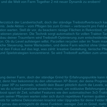
en und die Welt von Farm Together 2 mit neuer Dynamik zu erobern!
erzstück der Landwirtschaft, doch der ständige Treibstoffverbrauch kan
s. Jede Aktion – vom Pflügen bis zum Ernten – verbraucht pro Feld ein
on warten. Stell dir vor, du beackern riesige Flächen in Rekordzeit, o
ionen platzieren. Die Technik sorgt automatisch für vollen Traktor-Tan
sbau deiner Traumfarm wird Treibstoff-Optimierung zum entscheidenden
. Ob du Level aufsteigen willst, Parzellen recyclen oder im Team max
iche Steuerung, keine Wartezeiten, und deine Farm wächst ohne Unter
 den Fokus auf das legt, was zählt: kreative Gestaltung, tierische Pfl
und Spielstrategien konzentrierst. So wird Treibstoff auffüllen zum un
lung deiner Farm, doch der ständige Grind für Erfahrungspunkte kann n
denn hier bekommst du den ultimativen XP-Boost, der deine Progressio
n paar XP zu sammeln, schießt dein Bauer plötzlich durch die Levels, 
wo du schnell Levelziele erreichen musst, um exklusive Belohnungen 
ost spart dir Zeit, schaltet Features wie den automatischen 3x3-Trak
um seiner Pflanzen warten oder sich durch repetitives Farmen quälen
sts für seltene Dekorationen knackst oder Upgrades für deine Felder fr
nau das ermöglicht dir diese Funktion: weniger Zeit im Grind, mehr R