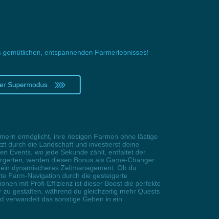
es gemütlichen, entspannenden Farmerlebnisses!
ter Supermodus
ern ermöglicht, ihre riesigen Farmen ohne lästige
zt durch die Landschaft und investierst deine
n Events, wo jede Sekunde zählt, entfaltet der
 ärgerten, werden diesen Bonus als Game-Changer
 für ein dynamischeres Zeitmanagement. Ob du
te Farm-Navigation durch die gesteigerte
en mit Profi-Effizienz ist dieser Boost die perfekte
 zu gestalten, während du gleichzeitig mehr Quests
nd verwandelt das sonstige Gehen in ein