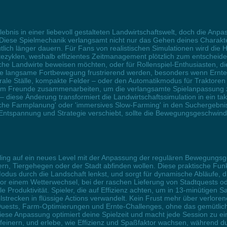
rlebnis in einer liebevoll gestalteten Landwirtschaftswelt, doch die 
e. Diese Spielmechanik verlangsamt nicht nur das Gehen deines Charakt
tlich länger dauern. Für Fans von realistischen Simulationen wird di
tezyklen, weshalb effizientes Zeitmanagement plötzlich zum entscheide
egische Landwirte beweisen möchten, oder für Rollenspiel-Enthusiasten, 
e langsame Fortbewegung frustrierend werden, besonders wenn Ernten 
entrale Ställe, kompakte Felder – oder den Automatikmodus für Traktor
dem Freunde zusammenarbeiten, um die verlangsamte Spielanpassung zu
– diese Änderung transformiert die Landwirtschaftssimulation in ein t
sche Farmplanung' oder 'immersives Slow-Farming' in den Suchergebni
Entspannung und Strategie verschiebt, sollte die Bewegungsgeschwindi
ling auf ein neues Level mit der Anpassung der regulären Bewegungsge
dern, Tiergehegen oder der Stadt abfinden wollen. Diese praktische Fu
odus durch die Landschaft lenkst, und sorgt für dynamische Abläufe, 
e vor einem Wetterwechsel, bei der raschen Lieferung von Stadtquest
Produktivität. Spieler, die auf Effizienz achten, um in 13-minütigen 
elstrecken in flüssige Actions verwandelt. Kein Frust mehr über verlor
 Quests, Farm-Optimierungen und Ernte-Challenges, ohne das gemütlich
diese Anpassung optimiert deine Spielzeit und macht jede Session zu e
feinern, und erlebe, wie Effizienz und Spaßfaktor wachsen, während d