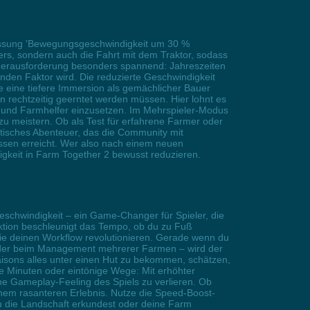
Anpassung 'Bewegungsgeschwindigkeit um 30 %
ers, sondern auch die Fahrt mit dem Traktor, sodass
e Herausforderung besonders spannend: Jahreszeiten
nden Faktor wird. Die reduzierte Geschwindigkeit
die eine tiefere Immersion als gemächlicher Bauer
rechtzeitig geerntet werden müssen. Hier lohnt es
en und Farmhelfer einzusetzen. Im Mehrspieler-Modus
 meistern. Ob als Test für erfahrene Farmer oder
aktisches Abenteuer, das die Community mit
ssen erreicht. Wer also nach einem neuen
gkeit in Farm Together 2 bewusst reduzieren.
schwindigkeit – ein Game-Changer für Spieler, die
nktion beschleunigt das Tempo, ob du zu Fuß
die deinen Workflow revolutionieren. Gerade wenn du
s oder beim Management mehrerer Farmen – wird der
Saisons alles unter einen Hut zu bekommen, schätzen,
ene Minuten oder eintönige Wege: Mit erhöhter
e Gameplay-Feeling des Spiels zu verlieren. Ob
inem rasanteren Erlebnis. Nutze die Speed-Boost-
u die Landschaft erkundest oder deine Farm