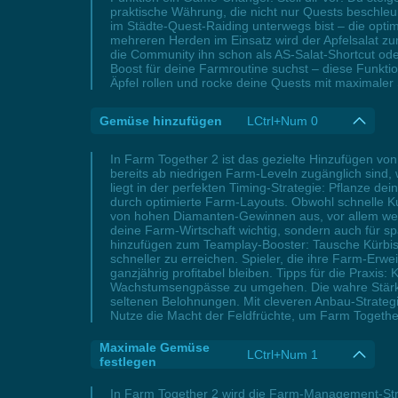
praktische Währung, die nicht nur Quests beschle
im Städte-Quest-Raiding unterwegs bist – die optim
mehreren Herden im Einsatz wird der Apfelsalat zu
die Community ihn schon als AS-Salat-Shortcut oder
Boost für deine Farmroutine suchst – diese Funktio
Äpfel rollen und rocke deine Quests mit maximaler
Gemüse hinzufügen
LCtrl+Num 0
In Farm Together 2 ist das gezielte Hinzufügen von 
bereits ab niedrigen Farm-Leveln zugänglich sind, 
liegt in der perfekten Timing-Strategie: Pflanze d
durch optimierte Farm-Layouts. Obwohl schnelle Kul
von hohen Diamanten-Gewinnen aus, vor allem wenn
deine Farm-Wirtschaft wichtig, sondern auch für
hinzufügen zum Teamplay-Booster: Tausche Kürbisse
schneller zu erreichen. Spieler, die ihre Farm-Erw
ganzjährig profitabel bleiben. Tipps für die Praxis
Wachstumsengpässe zu umgehen. Die wahre Stärke v
seltenen Belohnungen. Mit cleveren Anbau-Strateg
Nutze die Macht der Feldfrüchte, um Farm Together 
Maximale Gemüse
LCtrl+Num 1
festlegen
In Farm Together 2 wird die Farm-Management-Str