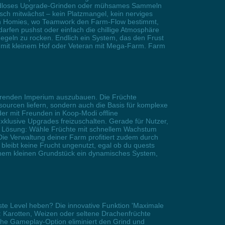
 endloses Upgrade-Grinden oder mühsames Sammeln
isch mitwächst – kein Platzmangel, kein nerviges
einen Homies, wo Teamwork den Farm-Flow bestimmt,
darfen pushst oder einfach die chillige Atmosphäre
Regeln zu rocken. Endlich ein System, das den Frust
er mit kleinem Hof oder Veteran mit Mega-Farm. Farm
ierenden Imperium auszubauen. Die Früchte
ssourcen liefern, sondern auch die Basis für komplexe
er mit Freunden in Koop-Modi offline
klusive Upgrades freizuschalten. Gerade für Nutzer,
re Lösung: Wähle Früchte mit schnellem Wachstum
 Die Verwaltung deiner Farm profitiert zudem durch
bleibt keine Frucht ungenutzt, egal ob du quests
deinem kleinen Grundstück ein dynamisches System,
ste Level heben? Die innovative Funktion 'Maximale
or: Karotten, Weizen oder seltene Drachenfrüchte
che Gameplay-Option eliminiert den Grind und