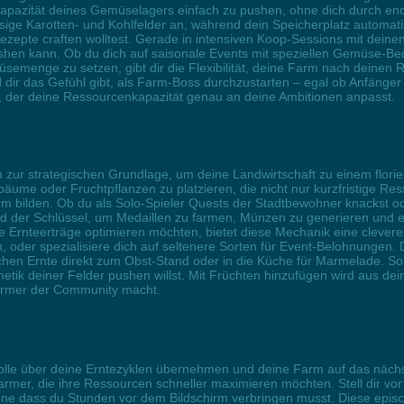
nkapazität deines Gemüselagers einfach zu pushen, ohne dich durch
iesige Karotten- und Kohlfelder an, während dein Speicherplatz automat
alrezepte craften wolltest. Gerade in intensiven Koop-Sessions mit d
rashen kann. Ob du dich auf saisonale Events mit speziellen Gemüse-Be
üsemenge zu setzen, gibt dir die Flexibilität, deine Farm nach deinen 
d dir das Gefühl gibt, als Farm-Boss durchzustarten – egal ob Anfäng
r, der deine Ressourcenkapazität genau an deine Ambitionen anpasst.
 zur strategischen Grundlage, um deine Landwirtschaft zu einem flor
tbäume oder Fruchtpflanzen zu platzieren, die nicht nur kurzfristige Re
m bilden. Ob du als Solo-Spieler Quests der Stadtbewohner knackst od
d der Schlüssel, um Medaillen zu farmen, Münzen zu generieren und ex
e Ernteerträge optimieren möchten, bietet diese Mechanik eine cleve
n, oder spezialisiere dich auf seltenere Sorten für Event-Belohnungen.
chen Ernte direkt zum Obst-Stand oder in die Küche für Marmelade. So 
thetik deiner Felder pushen willst. Mit Früchten hinzufügen wird aus 
Farmer der Community macht.
ntrolle über deine Erntezyklen übernehmen und deine Farm auf das näch
e Farmer, die ihre Ressourcen schneller maximieren möchten. Stell dir v
ohne dass du Stunden vor dem Bildschirm verbringen musst. Diese epis