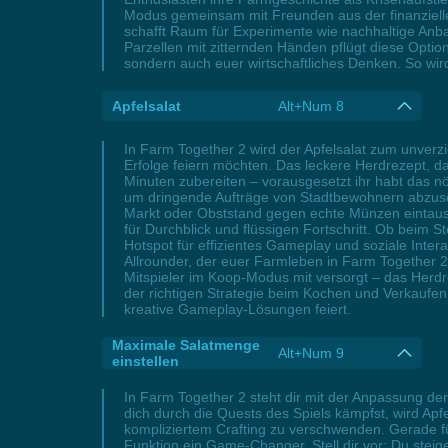
Modus gemeinsam mit Freunden aus der finanziellen
schafft Raum für Experimente wie nachhaltige Anba
Parzellen mit zitternden Händen pflügt diese Optio
sondern auch euer wirtschaftliches Denken. So wir
Apfelsalat
Alt+Num 8
In Farm Together 2 wird der Apfelsalat zum unverzi
Erfolge feiern möchten. Das leckere Herdrezept, d
Minuten zubereiten – vorausgesetzt ihr habt das nöt
um dringende Aufträge von Stadtbewohnern abzusch
Markt oder Obststand gegen echte Münzen eintauscht
für Durchblick und flüssigen Fortschritt. Ob beim 
Hotspot für effizientes Gameplay und soziale Inte
Allrounder, der euer Farmleben in Farm Together 2 
Mitspieler im Koop-Modus mit versorgt – das Herdre
der richtigen Strategie beim Kochen und Verkaufen 
kreative Gameplay-Lösungen feiert.
Maximale Salatmenge
Alt+Num 9
einstellen
In Farm Together 2 steht dir mit der Anpassung d
dich durch die Quests des Spiels kämpfst, wird Ap
kompliziertem Crafting zu verschwenden. Gerade für 
Funktion ein Game-Changer. Stell dir vor: Du steig