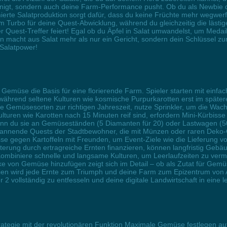
unigt, sondern auch deine Farm-Performance pusht. Ob du als Newbie 
ierte Salatproduktion sorgt dafür, dass du keine Früchte mehr wegwerf
m Turbo für deine Quest-Abwicklung, während du gleichzeitig die läst
 Quest-Treffer feiert! Egal ob du Äpfel in Salat umwandelst, um Medai
n macht aus Salat mehr als nur ein Gericht, sondern dein Schlüssel zur 
 Salatpower!
Gemüse die Basis für eine florierende Farm. Spieler starten mit einfac
während seltene Kulturen wie kosmische Purpurkarotten erst im spätere
eine Gemüsesorten zur richtigen Jahreszeit, nutze Sprinkler, um die Wa
turen wie Karotten nach 15 Minuten reif sind, erfordern Mini-Kürbisse 
 du sie an Gemüseständen (5 Diamanten für 20) oder Lastwagen (50 für
 spannende Quests der Stadtbewohner, die mit Münzen oder raren De
 gegen Kartoffeln mit Freunden, um Event-Ziele wie die Lieferung von 
eiterung durch ertragreiche Ernten finanzieren, können langfristig Ge
: Kombiniere schnelle und langsame Kulturen, um Leerlaufzeiten zu verme
on Gemüse hinzufügen zeigt sich im Detail – ob als Zutat für Gemüses
ien wird jede Ernte zum Triumph und deine Farm zum Epizentrum von 
2 vollständig zu entfesseln und deine digitale Landwirtschaft in eine
ategie mit der revolutionären Funktion Maximale Gemüse festlegen au