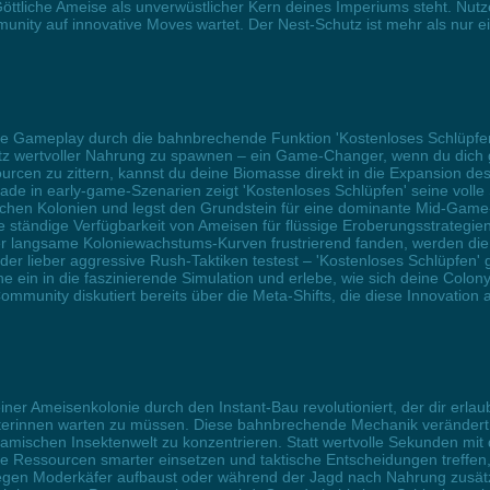
 Göttliche Ameise als unverwüstlicher Kern deines Imperiums steht. Nu
nity auf innovative Moves wartet. Der Nest-Schutz ist mehr als nur ei
he Gameplay durch die bahnbrechende Funktion 'Kostenloses Schlüpfen'
atz wertvoller Nahrung zu spawnen – ein Game-Changer, wenn du dich
rcen zu zittern, kannst du deine Biomasse direkt in die Expansion de
rade in early-game-Szenarien zeigt 'Kostenloses Schlüpfen' seine volle
ichen Kolonien und legst den Grundstein für eine dominante Mid-Game-P
 ständige Verfügbarkeit von Ameisen für flüssige Eroberungsstrategie
r langsame Koloniewachstums-Kurven frustrierend fanden, werden die Fr
 lieber aggressive Rush-Taktiken testest – 'Kostenloses Schlüpfen' gibt
e ein in die faszinierende Simulation und erlebe, wie sich deine Colo
ommunity diskutiert bereits über die Meta-Shifts, die diese Innovation a
iner Ameisenkolonie durch den Instant-Bau revolutioniert, der dir erl
iterinnen warten zu müssen. Diese bahnbrechende Mechanik verändert de
namischen Insektenwelt zu konzentrieren. Statt wertvolle Sekunden mi
deine Ressourcen smarter einsetzen und taktische Entscheidungen treffe
gegen Moderkäfer aufbaust oder während der Jagd nach Nahrung zusätzl