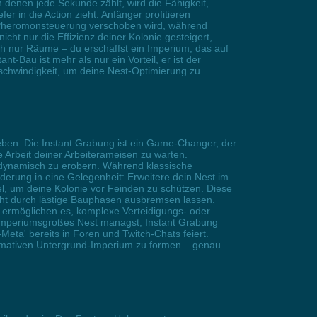
 denen jede Sekunde zählt, wird die Fähigkeit,
r in die Action zieht. Anfänger profitieren
 Pheromonsteuerung verschoben wird, während
t nur die Effizienz deiner Kolonie gesteigert,
ach nur Räume – du erschaffst ein Imperium, das auf
-Bau ist mehr als nur ein Vorteil, er ist der
schwindigkeit, um deine Nest-Optimierung zu
eben. Die Instant Grabung ist ein Game-Changer, der
e Arbeit deiner Arbeiterameisen zu warten.
 dynamisch zu erobern. Während klassische
derung in eine Gelegenheit: Erweitere dein Nest im
l, um deine Kolonie vor Feinden zu schützen. Diese
nicht durch lästige Bauphasen ausbremsen lassen.
 ermöglichen es, komplexe Verteidigungs- oder
 imperiumsgroßes Nest managst, Instant Grabung
-Meta' bereits in Foren und Twitch-Chats feiert.
imativen Untergrund-Imperium zu formen – genau