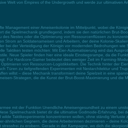
ersive Welt von Empires of the Undergrowth und werde zur ultimativen A
fte Management einer Ameisenkolonie im Mittelpunkt, wobei die Königi
ert die Spielmechanik grundlegend, indem sie den natürlichen Brut-Boo
au des Nestes oder die Optimierung von Ressourcenflüssen zu konzentr
chen Strom an Soldatenameisen und Arbeitern, der deine Kolonie-Skalie
der bei der Verteidigung der Königin vor modernden Bedrohungen wie
telle Taktiken testen möchten: Mit Eier-Automatisierung wird das Auspr
lstile. Neue Spieler finden hier eine ideale Einstiegsrampe, da die F
legt. Für Hardcore-Gamer bedeutet dies weniger Zeit im Farming-Modus
ptimieren von Ressourcen-Logistikketten. Die Technik hinter der Eier-
h Türen zu tiefgreifenden Experimenten mit Nestarchitektur und Trup
ffen willst – diese Mechanik transformiert deine Spielzeit in eine span
meisen-Strategen, die die Kunst der Brut-Boost-Maximierung und die Ma
armee mit der Funktion Unendliche Ameisengesundheit zu einem unstop
ese Spielmechanik bietet dir die ultimative Godmode-Erfahrung, bei der
 wilde Taktikexperimente konzentrieren wollen, ohne ständig Verluste zu 
-ähnlichen Gegnern, die deine Arbeiterinnen dezimieren – deine Kolo
tt stressfrei zu erobern. Gerade in der Kampagne, wo dich die skorpio