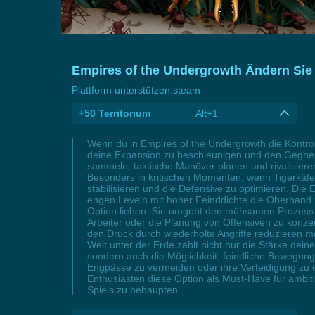
Empires of the Undergrowth Ändern Sie 
Plattform unterstützen:
steam
+50 Territorium
Alt+1
Wenn du in Empires of the Undergrowth die Kontroll
deine Expansion zu beschleunigen und den Gegner 
sammeln, taktische Manöver planen und rivalisierend
Besonders in kritischen Momenten, wenn Tigerkäfer 
stabilisieren und die Defensive zu optimieren. Die 
engen Leveln mit hoher Feinddichte die Oberhand
Option lieben: Sie umgeht den mühsamen Prozess de
Arbeiter oder die Planung von Offensiven zu konze
den Druck durch wiederholte Angriffe reduzieren möc
Welt unter der Erde zählt nicht nur die Stärke dei
sondern auch die Möglichkeit, feindliche Bewegun
Engpässe zu vermeiden oder ihre Verteidigung zu opti
Enthusiasten diese Option als Must-Have für ambit
Spiels zu behaupten.