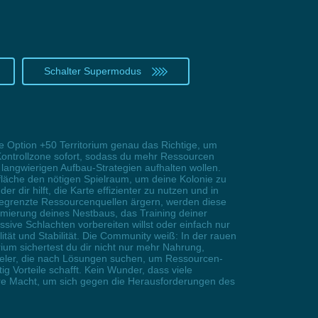
Schalter Supermodus
ie Option +50 Territorium genau das Richtige, um
Kontrollzone sofort, sodass du mehr Ressourcen
t langwierigen Aufbau-Strategien aufhalten wollen.
lfläche den nötigen Spielraum, um deine Kolonie zu
 dir hilft, die Karte effizienter zu nutzen und in
begrenzte Ressourcenquellen ärgern, werden diese
timierung deines Nestbaus, das Training deiner
ive Schlachten vorbereiten willst oder einfach nur
ität und Stabilität. Die Community weiß: In der rauen
rium sichertest du dir nicht nur mehr Nahrung,
pieler, die nach Lösungen suchen, um Ressourcen-
tig Vorteile schafft. Kein Wunder, dass viele
pure Macht, um sich gegen die Herausforderungen des