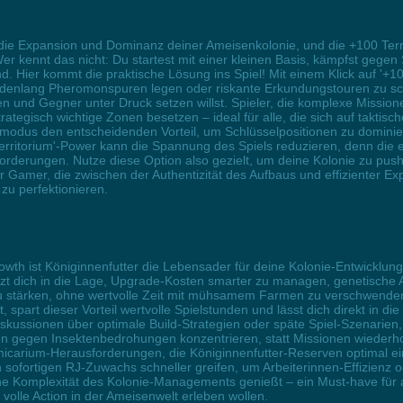
 die Expansion und Dominanz deiner Ameisenkolonie, und die +100 Terri
. Wer kennt das nicht: Du startest mit einer kleinen Basis, kämpfst ge
. Hier kommt die praktische Lösung ins Spiel! Mit einem Klick auf '+10
tundenlang Pheromonspuren legen oder riskante Erkundungstouren zu sc
 und Gegner unter Druck setzen willst. Spieler, die komplexe Missionen
ategisch wichtige Zonen besetzen – ideal für alle, die sich auf taktisc
rmodus den entscheidenden Vorteil, um Schlüsselpositionen zu dominie
erritorium'-Power kann die Spannung des Spiels reduzieren, denn die e
rderungen. Nutze diese Option also gezielt, um deine Kolonie zu pu
amer, die zwischen der Authentizität des Aufbaus und effizienter Expa
zu perfektionieren.
wth ist Königinnenfutter die Lebensader für deine Kolonie-Entwicklun
tzt dich in die Lage, Upgrade-Kosten smarter zu managen, genetische
r zu stärken, ohne wertvolle Zeit mit mühsamem Farmen zu verschwend
 spart dieser Vorteil wertvolle Spielstunden und lässt dich direkt in di
iskussionen über optimale Build-Strategien oder späte Spiel-Szenarien
en gegen Insektenbedrohungen konzentrieren, statt Missionen wieder
icarium-Herausforderungen, die Königinnenfutter-Reserven optimal einz
fortigen RJ-Zuwachs schneller greifen, um Arbeiterinnen-Effizienz ode
e Komplexität des Kolonie-Managements genießt – ein Must-have für all
olle Action in der Ameisenwelt erleben wollen.