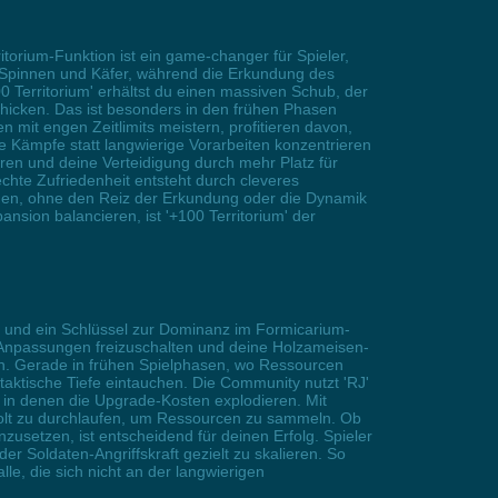
torium-Funktion ist ein game-changer für Spieler,
gen Spinnen und Käfer, während die Erkundung des
0 Territorium' erhältst du einen massiven Schub, der
hicken. Das ist besonders in den frühen Phasen
 mit engen Zeitlimits meistern, profitieren davon,
he Kämpfe statt langwierige Vorarbeiten konzentrieren
ren und deine Verteidigung durch mehr Platz für
chte Zufriedenheit entsteht durch cleveres
shen, ohne den Reiz der Erkundung oder die Dynamik
nsion balancieren, ist '+100 Territorium' der
g und ein Schlüssel zur Dominanz im Formicarium-
 Anpassungen freizuschalten und deine Holzameisen-
en. Gerade in frühen Spielphasen, wo Ressourcen
e taktische Tiefe eintauchen. Die Community nutzt 'RJ'
, in denen die Upgrade-Kosten explodieren. Mit
holt zu durchlaufen, um Ressourcen zu sammeln. Ob
usetzen, ist entscheidend für deinen Erfolg. Spieler
r Soldaten-Angriffskraft gezielt zu skalieren. So
e, die sich nicht an der langwierigen