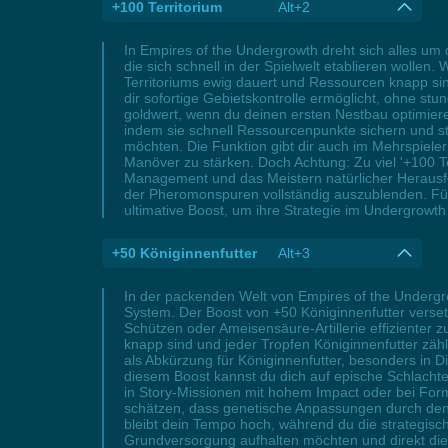
+100 Territorium
Alt+2
In Empires of the Undergrowth dreht sich alles um
die sich schnell in der Spielwelt etablieren wollen
Territoriums ewig dauert und Ressourcen knapp sind
dir sofortige Gebietskontrolle ermöglicht, ohne s
goldwert, wenn du deinen ersten Nestbau optimieren
indem sie schnell Ressourcenpunkte sichern und str
möchten. Die Funktion gibt dir auch im Mehrspiele
Manöver zu stärken. Doch Achtung: Zu viel '+100 T
Management und das Meistern natürlicher Herausfo
der Pheromonspuren vollständig auszublenden. Für G
ultimative Boost, um ihre Strategie im Undergrowth 
+50 Königinnenfutter
Alt+3
In der packenden Welt von Empires of the Undergro
System. Der Boost von +50 Königinnenfutter verse
Schützen oder Ameisensäure-Artillerie effiziente
knapp sind und jeder Tropfen Königinnenfutter zählt,
als Abkürzung für Königinnenfutter, besonders in D
diesem Boost kannst du dich auf epische Schlacht
in Story-Missionen mit hohem Impact oder bei Form
schätzen, dass genetische Anpassungen durch den so
bleibt dein Tempo hoch, während du die strategisch
Grundversorgung aufhalten möchten und direkt die v