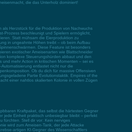
meisenmacht, die das Unterholz dominiert!
n als Herzstück für die Produktion von Nachwuchs
st-Prozess beschleunigt und Spielern ermöglicht,
ieren. Statt mühsam die Eierproduktion zu
rung in ungeahnte Höhen treibt – ob beim Aufbau
 Spinnenschwärmen. Diese Feature ist besonders
obieren exotischer Ameisenarten wie Blattschneider
unktion komplexe Steuerungshürden abbaut und den
 und mehr Action in kritischen Momenten – sei es
Automatisierung entlastet nicht nur die
penkomposition. Ob du dich für massive Offensiven
nungsgeladene Partie Evolutionstaktik. Empires of the
cht einer nahtlos skalierten Kolonie in vollen Zügen
bbaren Kraftpaket, das selbst die härtesten Gegner
 jede Einheit praktisch unbesiegbar bleibt – perfekt
fürchten. Stell dir vor: Kein nerviges
nie wird zum Ameisen-Tank, der jede Attacke
nkrebse-artigen KI-Gegner des Wissenschaftlers