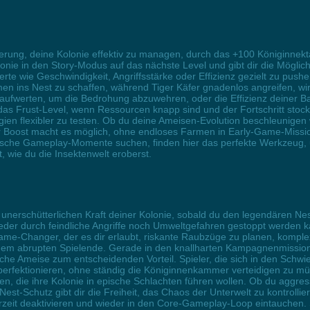
erung, deine Kolonie effektiv zu managen, durch das +100 Königinnekta
nie in den Story-Modus auf das nächste Level und gibt dir die Möglic
rte wie Geschwindigkeit, Angriffsstärke oder Effizienz gezielt zu push
men ins Nest zu schaffen, während Tiger Käfer gnadenlos angreifen, w
aufwerten, um die Bedrohung abzuwehren, oder die Effizienz deiner Bau
das Frust-Level, wenn Ressourcen knapp sind und der Fortschritt stock
tegien flexibler zu testen. Ob du deine Ameisen-Evolution beschleunigen 
r Boost macht es möglich, ohne endloses Farmen in Early-Game-Mission
che Gameplay-Momente suchen, finden hier das perfekte Werkzeug, um
t, wie du die Insektenwelt eroberst.
 unerschütterlichen Kraft deiner Kolonie, sobald du den legendären Nes
der durch feindliche Angriffe noch Umweltgefahren gestoppt werden kann
 Game-Changer, der es dir erlaubt, riskante Raubzüge zu planen, komp
einem abrupten Spielende. Gerade in den knallharten Kampagnenmissi
che Ameise zum entscheidenden Vorteil. Spieler, die sich in den Schwi
ektionieren, ohne ständig die Königinnenkammer verteidigen zu müsse
en, die ihre Kolonie in epische Schlachten führen wollen. Ob du aggres
st-Schutz gibt dir die Freiheit, das Chaos der Unterwelt zu kontroll
zeit deaktivieren und wieder in den Core-Gameplay-Loop eintauchen. 