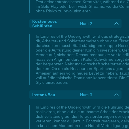
Test deiner strategischen Kreativität, während die
im Solo-Play oder bei Twitch-Streams, wo die Commu
ohne Risiko zu revolutionieren.
Kostenloses
Num 2
Schlüpfen
In Empires of the Undergrowth wird das strategisc
dir, Arbeiter- und Soldatenameisen ohne den Eins
durchsetzen musst. Statt ständig um knappe Ressou
oder die Aufrüstung deiner Königin investieren. Ge
Armee auf, sichertest Ressourcenpunkte vor feindl
massiven Angriffen durch Käfer-Schwärme sorgt die
der begrenzten Nahrungswirtschaft scheiterten ode
denken. Ob du als Ressourcen-Sparfuchs agierst oder
Ameisen auf ein völlig neues Level zu heben. Tauch
voll auf die taktische Dominanz konzentrierst. Die C
Style einzubauen.
Instant-Bau
Num 3
In Empires of the Undergrowth wird die Führung de
realisieren, ohne auf die mühsame Arbeit der Arbe
dich vollständig auf die Herausforderungen der dy
verlieren, kannst du jetzt in Echtzeit reagieren, 
in kritischen Momenten eine Notfall-Verteidigung 