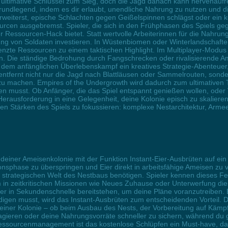
r ultimative Schlüssel zum Sieg, doch die Jagd danach kann nervenauf
ndlegend, indem es dir erlaubt, unendliche Nahrung zu nutzen und di
weiterst, epische Schlachten gegen Geißelspinnen schlägst oder ein 
ourcen ausgebremst. Spieler, die sich in den Frühphasen des Spiels g
r Ressourcen-Hack bietet. Statt wertvolle Arbeiterinnen für die Nahrung
ung von Soldaten investieren. In Wüstenbiomen oder Winterlandschafte
zte Ressourcen zu einem taktischen Highlight. Im Multiplayer-Modus 
n. Die ständige Bedrohung durch Fangschrecken oder rivalisierende Ame
s dem anfänglichen Überlebenskampf ein kreatives Strategie-Abenteuer
entfernt nicht nur die Jagd nach Blattläusen oder Sammelrouten, sonde
 machen. Empires of the Undergrowth wird dadurch zum ultimativen Tes
musst. Ob Anfänger, die das Spiel entspannt genießen wollen, oder 
rausforderung in eine Gelegenheit, deine Kolonie episch zu skalieren
hren Stärken des Spiels zu fokussieren: komplexe Nestarchitektur, Arm
 deiner Ameisenkolonie mit der Funktion Instant-Eier-Ausbrüten auf e
ionsphase zu überspringen und Eier direkt in arbeitsfähige Ameisen zu 
 strategischen Welt des Nestbaus benötigen. Spieler kennen dieses Fea
m in zeitkritischen Missionen wie Neues Zuhause oder Unterwerfung die 
 in Sekundenschnelle bereitstehen, um deine Pläne voranzutreiben. 
igen musst, wird das Instant-Ausbrüten zum entscheidenden Vorteil. Die
deiner Kolonie – ob beim Ausbau des Nests, der Vorbereitung auf Kämp
gieren oder deine Nahrungsvorräte schneller zu sichern, während du gle
sourcenmanagement ist das kostenlose Schlüpfen ein Must-have, das