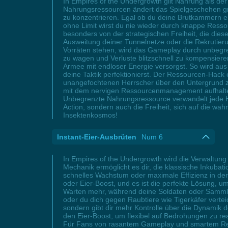
In Empires of the Undergrowth gilt Nahrung als de
Nahrungsressourcen ändert das Spielgeschehen gru
zu konzentrieren. Egal ob du deine Brutkammern er
ohne Limit wirst du nie wieder durch knappe Ress
besonders von der strategischen Freiheit, die diese
Ausweitung deiner Tunnelnetze oder die Rekrutier
Vorräten stehen, wird das Gameplay durch unbegren
zu wagen und Verluste blitzschnell zu kompensiere
Armee mit endloser Energie versorgst. So wird au
deine Taktik perfektionierst. Der Ressourcen-Hack 
unangefochtenen Herrscher über den Untergrund zu
mit dem nervigen Ressourcenmanagement aufhalten 
Unbegrenzte Nahrungsressource verwandelt jede He
Action, sondern auch die Freiheit, sich auf die wa
Insektenkosmos!
Instant-Eier-Ausbrüten
Num 6
In Empires of the Undergrowth wird die Verwaltung
Mechanik ermöglicht es dir, die klassische Inkubat
schnelles Wachstum oder maximale Effizienz in der
oder Eier-Boost, und es ist die perfekte Lösung, u
Warten mehr, während deine Soldaten oder Sammler
oder du dich gegen Raubtiere wie Tigerkäfer verteid
sondern gibt dir mehr Kontrolle über die Dynamik 
den Eier-Boost, um flexibel auf Bedrohungen zu rea
Für Fans von rasantem Gameplay und smartem Res