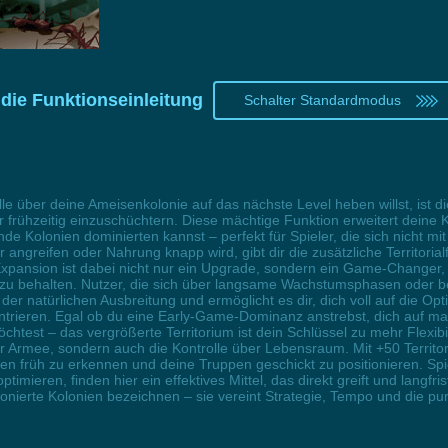
die Funktionseinleitung
Schalter Standardmodus
e über deine Ameisenkolonie auf das nächste Level heben willst, ist d
frühzeitig einzuschüchtern. Diese mächtige Funktion erweitert deine 
e Kolonien dominierten kannst – perfekt für Spieler, die sich nicht mi
angreifen oder Nahrung knapp wird, gibt dir die zusätzliche Territoria
Expansion ist dabei nicht nur ein Upgrade, sondern ein Game-Changer, der
 zu behalten. Nutzer, die sich über langsame Wachstumsphasen oder 
r natürlichen Ausbreitung und ermöglicht es dir, dich voll auf die Op
ntrieren. Egal ob du eine Early-Game-Dominanz anstrebst, dich auf mass
htest – das vergrößerte Territorium ist dein Schlüssel zu mehr Flexibil
ner Armee, sondern auch die Kontrolle über Lebensraum. Mit +50 Territo
gen früh zu erkennen und deine Truppen geschickt zu positionieren. S
mieren, finden hier ein effektives Mittel, das direkt greift und langfris
ionierte Kolonien bezeichnen – sie vereint Strategie, Tempo und die 