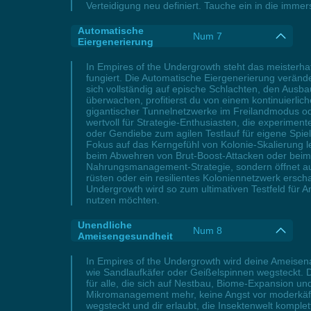
Verteidigung neu definiert. Tauche ein in die imm
Automatische
Num 7
Eiergenerierung
In Empires of the Undergrowth steht das meisterha
fungiert. Die Automatische Eiergenerierung veränd
sich vollständig auf epische Schlachten, den Ausb
überwachen, profitierst du von einem kontinuierli
gigantischer Tunnelnetzwerke im Freilandmodus o
wertvoll für Strategie-Enthusiasten, die experimen
oder Gendiebe zum agilen Testlauf für eigene Spie
Fokus auf das Kerngefühl von Kolonie-Skalierung 
beim Abwehren von Brut-Boost-Attacken oder beim O
Nahrungsmanagement-Strategie, sondern öffnet auc
rüsten oder ein resilientes Koloniennetzwerk erscha
Undergrowth wird so zum ultimativen Testfeld für A
nutzen möchten.
Unendliche
Num 8
Ameisengesundheit
In Empires of the Undergrowth wird deine Ameisen
wie Sandlaufkäfer oder Geißelspinnen wegsteckt. Di
für alle, die sich auf Nestbau, Biome-Expansion und
Mikromanagement mehr, keine Angst vor moderkäfer
wegsteckt und dir erlaubt, die Insektenwelt komple