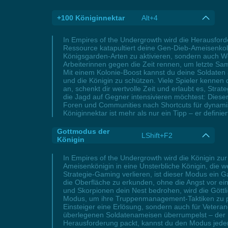
+100 Königinnektar
Alt+4
In Empires of the Undergrowth wird die Herausford
Ressource katapultiert deine Gen-Dieb-Ameisenkolo
Königsgarden-Arten zu aktivieren, sondern auch We
Arbeiterinnen gegen die Zeit rennen, um letzte Sa
Mit einem Kolonie-Boost kannst du deine Soldaten 
und die Königin zu schützen. Viele Spieler kennen 
an, schenkt dir wertvolle Zeit und erlaubt es, Stra
die Jagd auf Gegner intensivieren möchtest: Diese
Foren und Communities nach Shortcuts für dynamis
Königinnektar ist mehr als nur ein Tipp – er definier
Gottmodus der
LShift+F2
Königin
In Empires of the Undergrowth wird die Königin zur
Ameisenkönigin in eine Unsterbliche Königin, die we
Strategie-Gaming verlieren, ist dieser Modus ein
die Oberfläche zu erkunden, ohne die Angst vor 
und Skorpionen dein Nest bedrohen, wird die Göttli
Modus, um ihre Truppenmanagement-Taktiken zu perf
Einsteiger eine Erlösung, sondern auch für Veteran
überlegenen Soldatenameisen überrumpelst – der Ne
Herausforderung packt, kannst du den Modus jeder