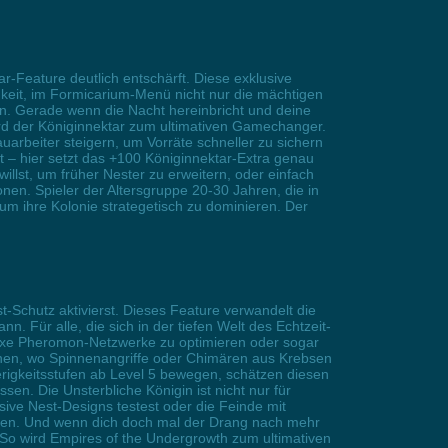
r-Feature deutlich entschärft. Diese exklusive
hkeit, im Formicarium-Menü nicht nur die mächtigen
en. Gerade wenn die Nacht hereinbricht und deine
ird der Königinnektar zum ultimativen Gamechanger.
arbeiter steigern, um Vorräte schneller zu sichern
t – hier setzt das +100 Königinnektar-Extra genau
willst, um früher Nester zu erweitern, oder einfach
en. Spieler der Altersgruppe 20-30 Jahren, die in
 ihre Kolonie strategetisch zu dominieren. Der
t-Schutz aktivierst. Dieses Feature verwandelt die
. Für alle, die sich in der tiefen Welt des Echtzeit-
lexe Pheromon-Netzwerke zu optimieren oder sogar
onen, wo Spinnenangriffe oder Chimären aus Krebsen
erigkeitsstufen ab Level 5 bewegen, schätzen diesen
n. Die Unsterbliche Königin ist nicht nur für
sive Nest-Designs testest oder die Feinde mit
ieren. Und wenn dich doch mal der Drang nach mehr
So wird Empires of the Undergrowth zum ultimativen