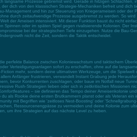
ch langsame Prozesse gebremst wird. Gerade in hitzigen Schlachten, in
er dich von den klassischen Strategie-Mechaniken befreit und dich tiefe
Bau-Management und hin zur Steuerung von Kriegerameisen oder der
ne durch zeitaufwendige Prozesse ausgebremst zu werden. So wird nich
elt der Ameisen intensiviert. Mit dieser Funktion baust du nicht einf
Spinnen oder im späten Spiel gegen rivalisierende Kolonien. Der Instant
Kompromisse bei der strategischen Tiefe einzugehen. Nutze die Bau-Ge
Undergrowth nicht die Zeit, sondern die Taktik entscheidet.
m die perfekte Balance zwischen Koloniewachstum und taktischem Überl
 oder Verteidigungsanlagen sofort zu erschaffen, ohne auf die langsam
-Fiction mehr, sondern deine ultimativen Werkzeuge, um die Spielwelt
llem Anfänger frustrieren, verwandelt Instant Grabung jede Herausfor
ern, bevor Konkurrenten zuschlagen, oder baue im Notfall neue Tunne
ggressive Rush-Strategien lieben oder sich in zeitkritischen Missionen 
Komfortfeatures – sie definieren das Tempo deiner Ameisenkolonie und
 du als Rookie deine ersten Brutkammern planst oder als Veteran ein
mmunity mit Begriffen wie 'zeitloses Nest-Boosting' oder 'Schnellgrabung
aschen, Ressourcenengpässe zu vermeiden und deine Kolonie zum ult
n, um ihre Strategien auf das nächste Level zu heben.