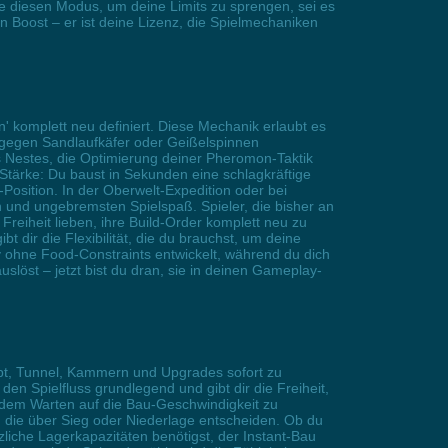
tze diesen Modus, um deine Limits zu sprengen, sei es
n Boost – er ist deine Lizenz, die Spielmechaniken
 komplett neu definiert. Diese Mechanik erlaubt es
 gegen Sandlaufkäfer oder Geißelspinnen
s Nestes, die Optimierung deiner Pheromon-Taktik
 Stärke: Du baust in Sekunden eine schlagkräftige
osition. In der Oberwelt-Expedition oder bei
n und ungebremsten Spielspaß. Spieler, die bisher an
eiheit lieben, ihre Build-Order komplett neu zu
 dir die Flexibilität, die du brauchst, um deine
ny ohne Food-Constraints entwickelt, während du dich
uslöst – jetzt bist du dran, sie in deinen Gameplay-
aubt, Tunnel, Kammern und Upgrades sofort zu
n Spielfluss grundlegend und gibt dir die Freiheit,
t dem Warten auf die Bau-Geschwindigkeit zu
n, die über Sieg oder Niederlage entscheiden. Ob du
iche Lagerkapazitäten benötigst, der Instant-Bau