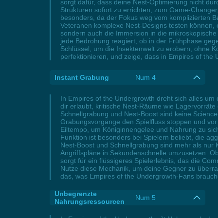
sorgt dafür, dass deine Nest-Optimierung nicht dur
Strukturen sofort zu errichten, zum Game-Changer, d
besonders, da der Fokus weg vom komplizierten 
Veteranen komplexe Nest-Designs testen können, oh
sondern auch die Immersion in die mikroskopische W
jede Bedrohung reagiert, ob in der Frühphase gegen 
Schlüssel, um die Insektenwelt zu erobern, ohne 
perfektionieren, und zeige, dass in Empires of the 
Instant Grabung
Num 4
In Empires of the Undergrowth dreht sich alles u
dir erlaubt, kritische Nest-Räume wie Lagervorräte
Schnellgrabung und Nest-Boost sind keine Science
Grabungsvorgänge den Spielfluss stoppen und vor a
Eiltempo, um Königinnengelee und Nahrung zu sich
Funktion ist besonders bei Spielern beliebt, die a
Nest-Boost und Schnellgrabung sind mehr als nur 
Angriffspläne in Sekundenschnelle umzusetzen. Ob
sorgt für ein flüssigeres Spielerlebnis, das die Co
Nutze diese Mechanik, um deine Gegner zu überr
das, was Empires of the Undergrowth-Fans brauche
Unbegrenzte
Num 5
Nahrungsressourcen