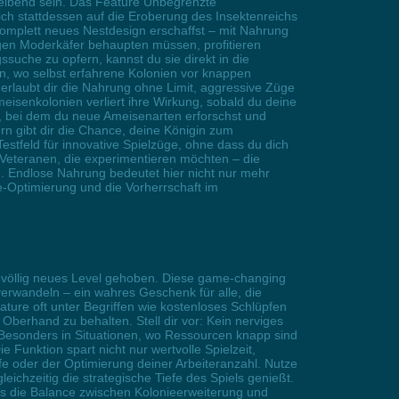
reibend sein. Das Feature Unbegrenzte
ch stattdessen auf die Eroberung des Insektenreichs
komplett neues Nestdesign erschaffst – mit Nahrung
egen Moderkäfer behaupten müssen, profitieren
ssuche zu opfern, kannst du sie direkt in die
n, wo selbst erfahrene Kolonien vor knappen
erlaubt dir die Nahrung ohne Limit, aggressive Züge
isenkolonien verliert ihre Wirkung, sobald du deine
, bei dem du neue Ameisenarten erforschst und
rn gibt dir die Chance, deine Königin zum
tfeld für innovative Spielzüge, ohne dass du dich
Veteranen, die experimentieren möchten – die
. Endlose Nahrung bedeutet hier nicht nur mehr
ee-Optimierung und die Vorherrschaft im
in völlig neues Level gehoben. Diese game-changing
verwandeln – ein wahres Geschenk für alle, die
ture oft unter Begriffen wie kostenloses Schlüpfen
Oberhand zu behalten. Stell dir vor: Kein nerviges
Besonders in Situationen, wo Ressourcen knapp sind
 Funktion spart nicht nur wertvolle Spielzeit,
fe oder der Optimierung deiner Arbeiteranzahl. Nutze
ichzeitig die strategische Tiefe des Spiels genießt.
 die Balance zwischen Kolonieerweiterung und