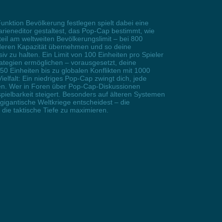
unktion Bevölkerung festlegen spielt dabei eine
rieneditor gestaltest, das Pop-Cap bestimmt, wie
teil am weltweiten Bevölkerungslimit – bei 800
 deren Kapazität übernehmen und so deine
v zu halten. Ein Limit von 100 Einheiten pro Spieler
ategien ermöglichen – vorausgesetzt, deine
50 Einheiten bis zu globalen Konflikten mit 1000
ielfalt: Ein niedriges Pop-Cap zwingt dich, jede
sen. Wer in Foren über Pop-Cap-Diskussionen
pielbarkeit steigert. Besonders auf älteren Systemen
 gigantische Weltkriege entscheidest – die
die taktische Tiefe zu maximieren.