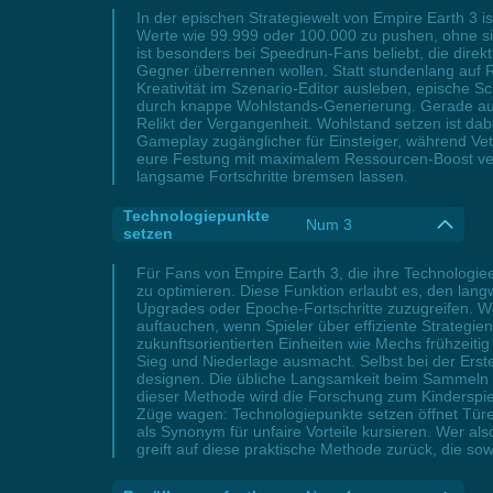
In der epischen Strategiewelt von Empire Earth 3 
Werte wie 99.999 oder 100.000 zu pushen, ohne s
ist besonders bei Speedrun-Fans beliebt, die direk
Gegner überrennen wollen. Statt stundenlang auf
Kreativität im Szenario-Editor ausleben, episch
durch knappe Wohlstands-Generierung. Gerade auf
Relikt der Vergangenheit. Wohlstand setzen ist dabe
Gameplay zugänglicher für Einsteiger, während Vet
eure Festung mit maximalem Ressourcen-Boost verstä
langsame Fortschritte bremsen lassen.
Technologiepunkte
Num 3
setzen
Für Fans von Empire Earth 3, die ihre Technologi
zu optimieren. Diese Funktion erlaubt es, den lan
Upgrades oder Epoche-Fortschritte zuzugreifen. We
auftauchen, wenn Spieler über effiziente Strategien
zukunftsorientierten Einheiten wie Mechs frühzeiti
Sieg und Niederlage ausmacht. Selbst bei der Erst
designen. Die übliche Langsamkeit beim Sammeln v
dieser Methode wird die Forschung zum Kinderspiel
Züge wagen: Technologiepunkte setzen öffnet Türen
als Synonym für unfaire Vorteile kursieren. Wer al
greift auf diese praktische Methode zurück, die sow