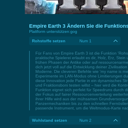
Empire Earth 3 Ändern Sie die Funktions
Plattform unterstützen:
gog
Rohstoffe setzen
Num 1
Für Fans von Empire Earth 3 ist die Funktion 'Roh
praktische Spielerei erlaubt es dir, Holz, Erz, St
frühen Phasen der Antike oder auf ressourcenarmen
dich jetzt voll auf die Entwicklung deiner Zivilisat
Moderne. Die cleveren Befehle wie 'my name is meth
Experimente im LAN-Modus ohne Limitierungen dur
diese Innovation jede Partie in ein dynamisches S
und Fraktionsboni testen willst – hier wird die K
Funktion eignet sich perfekt für Speedruns durch 
der Fokus auf fairer Ressourcenverteilung weiterhi
ihrer Hilfe wird aus der mühsamen Grundversorgung
Panzermechaniken bis zu den schnellen Fernöstlern.
passende Instrument, um die Weltmodus-Karte nac
Wohlstand setzen
Num 2