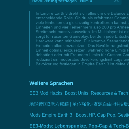
Bevölkerung festlegen
Num 4
In Empire Earth 3 dreht sich alles um die Balance
entscheidende Rolle. Ob du als erfahrener Command
viele Einheiten du gleichzeitig kontrollieren kanns
Einheiten und vier Teilnehmern also 200 pro Arme
Streitmacht massiv ausweiten. Im Multiplayer ist e
sorgt für rasanten Gameplay, bei dem jede Entsch
Hardware kann mithalten. Für kreative Szenariendes
Einheiten alles umzusetzen. Das Bevölkerungslimit i
Einheit optimal einzusetzen, während hohe Limits
debattiert oder mit Freunden Limits für Custom-Gam
reduziert ein moderates Bevölkerungslimit Lags und
Bevölkerung festlegen in Empire Earth 3 ist deine 
Weitere Sprachen
EE3 Mod Hacks: Boost Units, Resources & Tech 
地球帝国3老六秘籍 | 单位强化+资源自由+科技
Mods Empire Earth 3 | Boost HP, Cap Pop, Gesti
EE3-Mods: Lebenspunkte, Pop-Cap & Tech-Bo