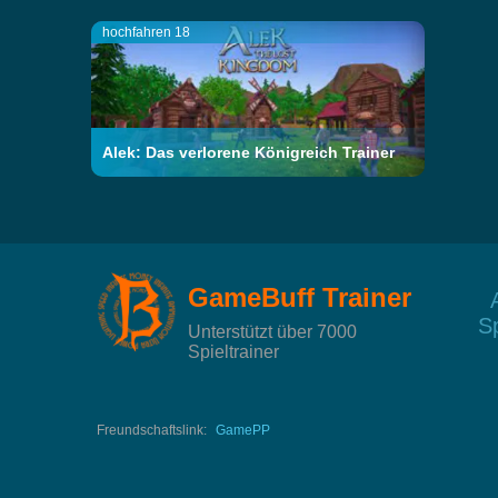
hochfahren 18
Alek: Das verlorene Königreich Trainer
GameBuff Trainer
Sp
Unterstützt über 7000
Spieltrainer
Freundschaftslink:
GamePP