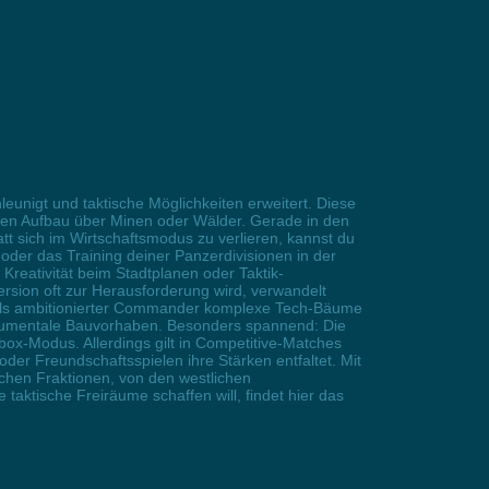
unigt und taktische Möglichkeiten erweitert. Diese
rigen Aufbau über Minen oder Wälder. Gerade in den
tt sich im Wirtschaftsmodus zu verlieren, kannst du
e oder das Training deiner Panzerdivisionen in der
Kreativität beim Stadtplanen oder Taktik-
ion oft zur Herausforderung wird, verwandelt
er als ambitionierter Commander komplexe Tech-Bäume
 monumentale Bauvorhaben. Besonders spannend: Die
box-Modus. Allerdings gilt in Competitive-Matches
der Freundschaftsspielen ihre Stärken entfaltet. Mit
chen Fraktionen, von den westlichen
aktische Freiräume schaffen will, findet hier das