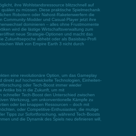
licht, ihre Wohlstandsressource blitzschnell auf
 quälen zu müssen. Diese praktische Spielmechanik
estlichen Robotern oder Nahost-Raketenwerfern die
n Community-Modder und Casual-Player jetzt ihre
ochenwechsel dominieren – alles ohne Frustmomente
ken wird die lästige Wirtschaftsverwaltung zum
t, eröffnet neue Strategie-Optionen und macht das
die Zukunftsepoche abhebt oder als Basisbau-Profi
mischen Welt von Empire Earth 3 nicht durch
nkten eine revolutionäre Option, um das Gameplay
 direkt auf hochentwickelte Technologien, Einheiten-
ortforschung oder Tech-Boost immer wieder
 Antike bis in die Zukunft, um mit
ein schneller Tech-Boost den Unterschied zwischen
eativen Werkzeug, um unkonventionelle Kämpfe zu
artien oder bei knappen Ressourcen – doch mit
möchten, oder Competitive-Enthusiasten, die mutige
eler Tipps zur Sofortforschung, während Tech-Boosts
hmen und die Dynamik des Spiels neu definieren will,