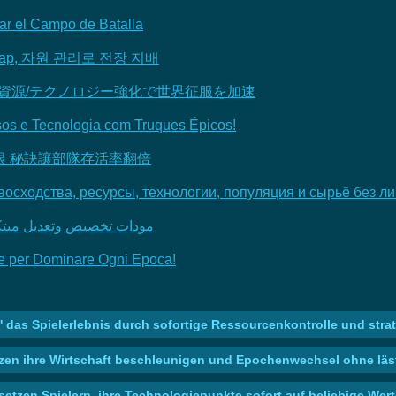
ar el Campo de Batalla
cap, 자원 관리로 전장 지배
P/資源/テクノロジー強化で世界征服を加速
sos e Tecnologia com Truques Épicos!
限 秘訣讓部隊存活率翻倍
евосходства, ресурсы, технологии, популяция и сырьё без л
مودات تخصيص وتعديل مبتكر للألعاب الاسترا
ate per Dominare Ogni Epoca!
n' das Spielerlebnis durch sofortige Ressourcenkontrolle und strat
etzen ihre Wirtschaft beschleunigen und Epochenwechsel ohne lä
setzen Spielern, ihre Technologiepunkte sofort auf beliebige Wer