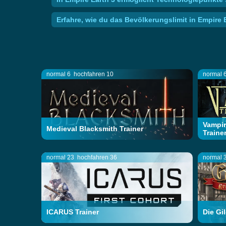
Erfahre, wie du das Bevölkerungslimit in Empire 
normal 6
hochfahren 10
normal 
Vampir
Medieval Blacksmith Trainer
Traine
normal 23
hochfahren 36
normal 
ICARUS Trainer
Die Gi