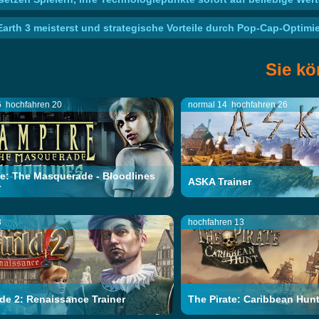
Earth 3 meisterst und strategische Vorteile durch Pop-Cap-Optimi
Sie kö
6
hochfahren 20
normal 14
hochfahren 26
e: The Masquerade - Bloodlines
ASKA Trainer
r
3
hochfahren 13
lde 2: Renaissance Trainer
The Pirate: Caribbean Hunt