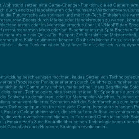
ist Wohlstand setzen eine Game-Changer-Funktion, die es Gamern ermög
ich durch endlose Handelskarren oder mühsame Wirtschaftsverwaltung
t in die Futuristische Ära springen und mit High-Tech-Einheiten wie w
 Ressourcen-Boosts durch Märkte oder Handelsrouten zu warten, könne
e Schlachten testen oder im Mehrspielermodus über LAN/NeoEE den Ep
 ressourcenarmen Maps oder bei Experimenten mit Spät-Epochen-Takti
i mehr als nur ein Quick-Fix: Es spart Zeit für taktische Meisterschaf
eranen ihre Builds optimieren können. Ob ihr als Mecha-Fan direkt in 
rkt – diese Funktion ist ein Must-have für alle, die sich in der dyna
eentwicklung beschleunigen möchten, ist das Setzen von Technologiepu
gwierigen Prozess der Punktgenerierung durch Gelehrte zu umgehen und
r sich in der Community umhört, merkt schnell, dass Begriffe wie Sof
 diskutieren. Technologiepunkte setzen ist ideal für Speedruns durch die
g die Schlacht zu dominieren, oder für Mehrspieler-Matches, in denen 
ellung benutzerdefinierter Szenarien wird die Sofortforschung zum kr
on Technologiepunkten frustriert viele Gamer, besonders in langen P
. Egal ob Gelegenheitsspieler, die sich auf den Aufbau konzentrieren 
, die vorher verschlossen blieben. In Foren und Chats teilen sich Spi
so in Empire Earth 3 die Kontrolle über seinen Technologiebaum überne
ohl Casual als auch Hardcore-Strategien revolutioniert.