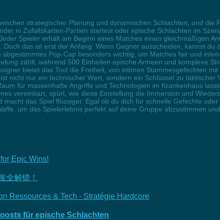
 zwischen strategischer Planung und dynamischen Schlachten, und die F
er in Zufallskarten-Partien startest oder epische Schlachten im Szena
t. Jeder Spieler erhält am Beginn eines Matches einen gleichmäßigen An
e. Doch das ist erst der Anfang: Wenn Gegner ausscheiden, kannst du
in abgestimmtes Pop-Cap besonders wichtig, um Matches fair und intensi
eidung zählt, während 500 Einheiten epische Armeen und komplexe Str
igner bietet das Tool die Freiheit, von intimen Stammesgefechten mit 
st nicht nur ein technischer Wert, sondern ein Schlüssel zu taktischer V
 Raum für massenhafte Angriffe und Technologien im Krankenhaus las
es vereinbart, spürt, wie diese Einstellung die Immersion und Wieders
 macht das Spiel flüssiger. Egal ob du dich für schnelle Gefechte oder
Waffe, um das Spielerlebnis perfekt auf deine Gruppe abzustimmen und 
for Epic Wins!
爆发全解锁！
on Ressources & Tech - Stratégie Hardcore
osts für epische Schlachten