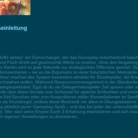
einleitung
stoffe setzen' ein Gamechanger, der das Gameplay entscheidend beschle
ein und Fisch direkt auf gewünschte Werte zu pushen, ohne den langwie
 Karten wird so jede Sekunde zur strategischen Offensive genutzt. Sta
ion konzentrieren – sei es die Expansion zu einer futuristischen Metropol
os' machen das System besonders attraktiv für Einzelspieler, die ihre 
chziehen wollen. Während Ressourcenmanagement in der Standardvers
trategiespektakel. Egal ob du als Gelegenheitsspieler Zeit sparen od
ontrolle über deine Vorräte zum Schlüssel für epische Schlachten und
die fünf Epochen oder zum Ausprobieren wilder Konstellationen im Sand
n als Grundregel, sodass diese Mechanik vor allem in Übungssessions o
 plötzlich purer Gameplay-Spaß – und das bei jeder der unterschiedli
 Wer also seine Empire Earth 3-Erfahrung intensivieren und sich neue t
h eigenen Vorstellungen zu dominieren.