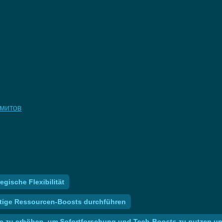
имитов
egische Flexibilität
stige Ressourcen-Boosts durchführen
te zu erhöhen, um Sofortforschung und Tech-Boosts zu nutzen und