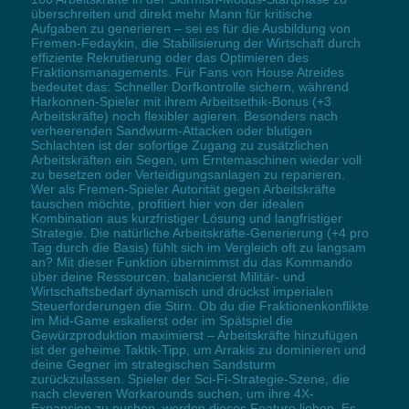
überschreiten und direkt mehr Mann für kritische
Aufgaben zu generieren – sei es für die Ausbildung von
Fremen-Fedaykin, die Stabilisierung der Wirtschaft durch
effiziente Rekrutierung oder das Optimieren des
Fraktionsmanagements. Für Fans von House Atreides
bedeutet das: Schneller Dorfkontrolle sichern, während
Harkonnen-Spieler mit ihrem Arbeitsethik-Bonus (+3
Arbeitskräfte) noch flexibler agieren. Besonders nach
verheerenden Sandwurm-Attacken oder blutigen
Schlachten ist der sofortige Zugang zu zusätzlichen
Arbeitskräften ein Segen, um Erntemaschinen wieder voll
zu besetzen oder Verteidigungsanlagen zu reparieren.
Wer als Fremen-Spieler Autorität gegen Arbeitskräfte
tauschen möchte, profitiert hier von der idealen
Kombination aus kurzfristiger Lösung und langfristiger
Strategie. Die natürliche Arbeitskräfte-Generierung (+4 pro
Tag durch die Basis) fühlt sich im Vergleich oft zu langsam
an? Mit dieser Funktion übernimmst du das Kommando
über deine Ressourcen, balancierst Militär- und
Wirtschaftsbedarf dynamisch und drückst imperialen
Steuerforderungen die Stirn. Ob du die Fraktionenkonflikte
im Mid-Game eskalierst oder im Spätspiel die
Gewürzproduktion maximierst – Arbeitskräfte hinzufügen
ist der geheime Taktik-Tipp, um Arrakis zu dominieren und
deine Gegner im strategischen Sandsturm
zurückzulassen. Spieler der Sci-Fi-Strategie-Szene, die
nach cleveren Workarounds suchen, um ihre 4X-
Expansion zu pushen, werden dieses Feature lieben. Es