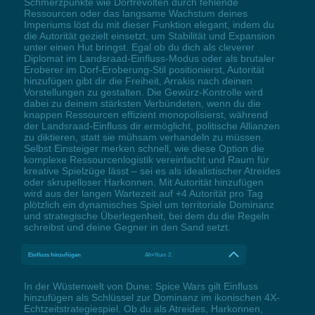
Schmerzpunkte wie Dorfrevolten durch fehlende
Ressourcen oder das langsame Wachstum deines
Imperiums löst du mit dieser Funktion elegant, indem du
die Autorität gezielt einsetzt, um Stabilität und Expansion
unter einen Hut bringst. Egal ob du dich als cleverer
Diplomat im Landsraad-Einfluss-Modus oder als brutaler
Eroberer im Dorf-Eroberung-Stil positionierst, Autorität
hinzufügen gibt dir die Freiheit, Arrakis nach deinen
Vorstellungen zu gestalten. Die Gewürz-Kontrolle wird
dabei zu deinem stärksten Verbündeten, wenn du die
knappen Ressourcen effizient monopolisierst, während
der Landsraad-Einfluss dir ermöglicht, politische Allianzen
zu diktieren, statt sie mühsam verhandeln zu müssen.
Selbst Einsteiger merken schnell, wie diese Option die
komplexe Ressourcenlogistik vereinfacht und Raum für
kreative Spielzüge lässt – sei es als idealistischer Atreides
oder skrupelloser Harkonnen. Mit Autorität hinzufügen
wird aus der langen Wartezeit auf +4 Autorität pro Tag
plötzlich ein dynamisches Spiel um territoriale Dominanz
und strategische Überlegenheit, bei dem du die Regeln
schreibst und deine Gegner in den Sand setzt.
Einfluss hinzufügen
Alt+Num 2
In der Wüstenwelt von Dune: Spice Wars gilt Einfluss
hinzufügen als Schlüssel zur Dominanz im ikonischen 4X-
Echtzeitstrategiespiel. Ob du als Atreides, Harkonnen,