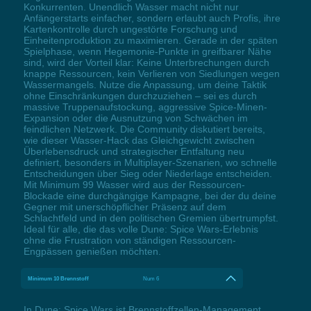
Konkurrenten. Unendlich Wasser macht nicht nur
Anfängerstarts einfacher, sondern erlaubt auch Profis, ihre
Kartenkontrolle durch ungestörte Forschung und
Einheitenproduktion zu maximieren. Gerade in der späten
Spielphase, wenn Hegemonie-Punkte in greifbarer Nähe
sind, wird der Vorteil klar: Keine Unterbrechungen durch
knappe Ressourcen, kein Verlieren von Siedlungen wegen
Wassermangels. Nutze die Anpassung, um deine Taktik
ohne Einschränkungen durchzuziehen – sei es durch
massive Truppenaufstockung, aggressive Spice-Minen-
Expansion oder die Ausnutzung von Schwächen im
feindlichen Netzwerk. Die Community diskutiert bereits,
wie dieser Wasser-Hack das Gleichgewicht zwischen
Überlebensdruck und strategischer Entfaltung neu
definiert, besonders in Multiplayer-Szenarien, wo schnelle
Entscheidungen über Sieg oder Niederlage entscheiden.
Mit Minimum 99 Wasser wird aus der Ressourcen-
Blockade eine durchgängige Kampagne, bei der du deine
Gegner mit unerschöpflicher Präsenz auf dem
Schlachtfeld und in den politischen Gremien übertrumpfst.
Ideal für alle, die das volle Dune: Spice Wars-Erlebnis
ohne die Frustration von ständigen Ressourcen-
Engpässen genießen möchten.
Minimum 10 Brennstoff
Num 6
In Dune: Spice Wars ist Brennstoffzellen-Management