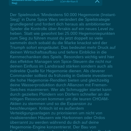
Mindestens 50.000 Hegemonie (Instant-
LCtrl+Alt+Num 8
Sieg)
Der Spielmodus 'Mindestens 50.000 Hegemonie (Instant-
Sieg)' in Dune Spice Wars verändert die Spielstrategie
grundlegend und fordert dich heraus als ambitionierter
Spieler die Kontrolle über Arrakis auf ein neues Level zu
heben. Statt wie gewohnt bei 25.000 Hegemoniepunkten
zum Sieg zu führen musst du jetzt doppelt so viele
sammeln doch sobald du die Marke knackst wird der
Triumph sofort eingeläutet. Das bedeutet mehr Druck auf
deinen Wirtschaftsaufbau und tiefere Einblicke in die
Kernmechaniken des Spiels. Besonders wichtig wird hier
das effektive Managen von Spice-Steuern die nicht nur
deinen Einfluss im Landsraad stärken sondern auch als
indirekte Quelle für Hegemonie dienen. Als cleverer
Commander solltest du frühzeitig in Gebiete investieren
die hohe Hegemonie-Renditen bieten und gleichzeitig
deine Wasserproduktion durch Allianzen mit Fremen-
Sietches maximieren. Wer als Schmuggler startet kann
durch gezieltes Plündern von Dörfern schneller an die
nötigen Ressourcen kommen um die teuren CHOAM-
Aktien zu stemmen und so die Expansion zu
beschleunigen. Kritisch ist es außerdem
Verteidigungsanlagen zu priorisieren um nicht von
rivalisierenden Häusern wie Harkonnen oder Ordos
überrannt zu werden während du dich auf deine
Hegemonie-Engine konzentrierst. Der Bau von