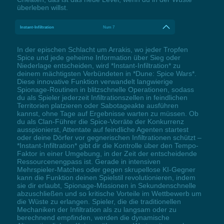
überleben willst.
Instant-Infiltration
Num 7
In der epischen Schlacht um Arrakis, wo jeder Tropfen
Spice und jede geheime Information über Sieg oder
Niederlage entscheiden, wird *Instant-Infiltration* zu
deinem mächtigsten Verbündeten in *Dune: Spice Wars*.
Diese innovative Funktion verwandelt langwierige
Spionage-Routinen in blitzschnelle Operationen, sodass
du als Spieler jederzeit Infiltrationszellen in feindlichen
Territorien platzieren oder Sabotageakte ausführen
kannst, ohne Tage auf Ergebnisse warten zu müssen. Ob
du als Clan-Führer die Spice-Vorräte der Konkurrenz
ausspionierst, Attentate auf feindliche Agenten startest
oder deine Dörfer vor gegnerischen Infiltrationen schützt –
*Instant-Infiltration* gibt dir die Kontrolle über den Tempo-
Faktor in einer Umgebung, in der Zeit der entscheidende
Ressourcenengpass ist. Gerade in intensiven
Mehrspieler-Matches oder gegen skrupellose KI-Gegner
kann die Funktion deinen Spielstil revolutionieren, indem
sie dir erlaubt, Spionage-Missionen in Sekundenschnelle
abzuschließen und so kritische Vorteile im Wettbewerb um
die Wüste zu erlangen. Spieler, die die traditionellen
Mechaniken der Infiltration als zu langsam oder zu
berechnend empfinden, werden die dynamische