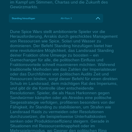
im Kampf um Stimmen, Chartas und die Zukunft des
Gewürzmarkts.
Standing hinzufügen
Alt+Num 3
Dune Spice Wars stellt ambitionierte Spieler vor die
Herausforderung, Arrakis durch geschicktes Management
von Ressourcen wie Spice, Solari und Wasser zu
dominieren. Der Befehl Standing hinzufügen bietet hier
eine revolutionäre Möglichkeit, das Landsraad Standing
deiner Fraktion ohne Umwege zu boosten – ein
Gamechanger für alle, die politischen Einfluss und
Fraktionsvorteile schnell maximieren möchten. Während
traditionelle Methoden wie das Zahlen der Imperialsteuer
oder das Durchführen von politischen Audits Zeit und
Ressourcen binden, sorgt dieser Befehl für einen direkten
Schub im Landsraad, dem mächtigen Rat des Imperiums,
und gibt dir die Kontrolle über entscheidende
Resolutionen. Spieler, die als Haus Harkonnen gegen
Sandwürmer kämpfen oder als Atreides eine politische
Siegesstrategie verfolgen, profitieren besonders von der
Fähigkeit, ihr Standing zu stabilisieren, um Strafen wie
Landsraad Raids zu vermeiden oder Resolutionen
durchzusetzen, die beispielsweise Unterhaltskosten
senken oder Produktionseffizienz steigern. Gerade in
Situationen mit Ressourcenknappheit oder im
Mehrspielermodus, wo Gegner den politischen Ring