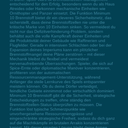
entscheidend für den Erfolg, besonders wenn du als Haus
Atreides oder Harkonnen mechanische Einheiten wie
Ornithopter und Panzer einsetzt. Die Funktion Minimum
10 Brennstoff bietet dir ein cleveres Sicherheitsnetz, das
sicherstellt, dass deine Brennstoffzellen nie unter die
kritische Marke von 10 Einheiten sinken. So vermeidest du
nicht nur das Defizitverhinderung-Problem, sondern
behältst auch die volle Kampfkraft deiner Einheiten und
die Produktivität deiner Gebäude wie Raffinerien und
Flugfelder. Gerade in intensiven Schlachten oder bei der
Expansion deines Imperiums kann ein plötzlicher
Brennstoffmangel deine Pläne zerstören – mit dieser
Mechanik bleibst du flexibel und vermeidest
nervenaufreibende Überraschungen. Spieler, die sich auf
Spice-Ernte oder diplomatische Manöver konzentrieren,
profitieren von der automatischen
Ressourcenmanagement-Unterstützung, während
Anfänger die steile Lernkurve des Spiels entspannter
meistern können. Ob du deine Dörfer verteidigst,
feindliche Gebiete einnimmst oder wirtschaftlich dominiert:
Minimum 10 Brennstoff gibt dir die Sicherheit, strategische
Entscheidungen zu treffen, ohne ständig den
Brennstoffzellen-Status überprüfen zu müssen. Die
Funktion löst typische Schmerzpunkte wie
unvorhergesehene Ressourcenengpässe und
eingeschränkte strategische Freiheit, sodass du dich ganz
auf die Machtkämpfe im brutalen Arrakis konzentrieren
kannst. Mit dieser smarten Lösung bleibt deine Armee