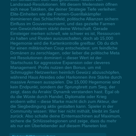
Landsraad-Resolutionen. Mit diesem Meilenstein öffnen
sich neue Taktiken, die deiner Strategie Tiefe verleihen:
Elite-Einheiten wie die Fremen-Guerillakämpfer
dominieren das Schlachtfeld, politische Allianzen sichern
Einfluss im Gouverneursamt, und das gezielte Farmen
von Gewürzfeldern stärkt deine Wirtschaft. Gerade
Einsteiger merken schnell, wie schwer es ist, Ressourcen
zu halten und Rivalen auszuschalten, doch ab 15,000
Hegemonie wird die Kartenkontrolle greifbar. Ob du dich
für einen militärischen Coup entscheidest, um feindliche
Domänen zu zerschlagen, oder lieber die politische Meta
mit Resolutionen dominiert – dieser Wert ist der
Startschuss für aggressive Expansion oder cleveres
Management. Profis nutzen den Bonus, um mit
Schmuggler-Netzwerken heimlich Gewürz abzuschöpfen,
während Haus Atreides oder Harkonnen ihre Stärke durch
massive Armeen ausspielen. Die 15,000 Hegemonie sind
kein Endpunkt, sondern der Sprungbrett zum Sieg, der
zeigt, dass du Arrakis‘ Dynamik verstanden hast. Egal ob
du die Wüste durch Handel, Diplomatie oder Krieg
erobern willst – diese Marke macht dich zum Akteur, der
die Siegbedingung aktiv gestalten kann. Spieler in der
Community wissen: Wer hier nicht mithält, bleibt im Sand
zurück. Also schalte deine Erntemaschinen auf Maximum,
sichere die Schlüsselregionen und zeige, dass du mehr
als nur ein Überlebender auf diesem Planeten bist.