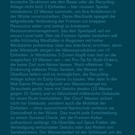
ikonische Strukturen wie den Basar oder die Recycling-
Anlage nicht bloß 3 Einheiten – hier müssen Spieler
mindestens 10 Wasser sammeln, um ihre Ambitionen in
der Wüste voranzutreiben. Diese Mechanik spiegelt die
tiefgreifende Verbindung der Fremen zur knappen
Ressource wider und zwingt zu kreativem
Ressourcenmanagement, das den Spielspaß auf ein
neues Level hebt. Wer als Fremen-Spieler bestehen will,
sollte frühzeitig Windfallen in Regionen mit hoher
Windstärke (erkennbar über das Interface) errichten, denn
jede Windstufe steigert die Wasserproduktion um +3
Einheiten. In Windstärke 3-Zonen klopft man fast an die
magischen 10 Wasser ran – ein Pro-Tip für Build-Orders,
die keine Zeit zum Atmen lassen. Noch effektiver: Die
Eroberung seltener Polar-Senken, die Wasser im
Überfluss liefern und es ermöglichen, die Recycling-
Anlage schon im Early-Game zu bauen. Wer aber in der
Mid-Game-Phase aufgrund von Wassermangel ins
Straucheln gerät, kann mit Sietchs dealen (10 Wasser
gegen 10 Solari) und so blitzschnell militärische Gebäude
für einen Rush hochziehen. Der Clou? Wasser sichert
nicht nur Gebäude, sondern auch die Mobilität der
Einheiten – ohne ausreichend Nachschub verlieren sie
Gesundheit in der Wüste. Das macht jede Entscheidung
zu einem Survival-Check, der die Fremen-Kultur
authentisch einfängt. Ob Überfälle auf Spice-Felder, die
Verteidigung verbündeter Sietchs oder das Reiten von
Sandwürmern: Der Wasserbedarf ist der Schlüssel, um die