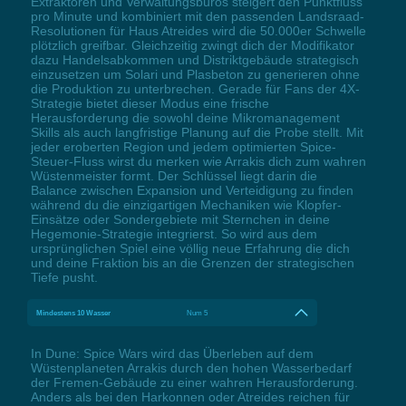
Extraktoren und Verwaltungsbüros steigert den Punktfluss
pro Minute und kombiniert mit den passenden Landsraad-
Resolutionen für Haus Atreides wird die 50.000er Schwelle
plötzlich greifbar. Gleichzeitig zwingt dich der Modifikator
dazu Handelsabkommen und Distriktgebäude strategisch
einzusetzen um Solari und Plasbeton zu generieren ohne
die Produktion zu unterbrechen. Gerade für Fans der 4X-
Strategie bietet dieser Modus eine frische
Herausforderung die sowohl deine Mikromanagement
Skills als auch langfristige Planung auf die Probe stellt. Mit
jeder eroberten Region und jedem optimierten Spice-
Steuer-Fluss wirst du merken wie Arrakis dich zum wahren
Wüstenmeister formt. Der Schlüssel liegt darin die
Balance zwischen Expansion und Verteidigung zu finden
während du die einzigartigen Mechaniken wie Klopfer-
Einsätze oder Sondergebiete mit Sternchen in deine
Hegemonie-Strategie integrierst. So wird aus dem
ursprünglichen Spiel eine völlig neue Erfahrung die dich
und deine Fraktion bis an die Grenzen der strategischen
Tiefe pusht.
Mindestens 10 Wasser
Num 5
In Dune: Spice Wars wird das Überleben auf dem
Wüstenplaneten Arrakis durch den hohen Wasserbedarf
der Fremen-Gebäude zu einer wahren Herausforderung.
Anders als bei den Harkonnen oder Atreides reichen für