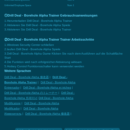
Unlimited Employee Space
Num 1
①Drill Deal - Borehole Alpha Trainer Gebrauchsanweisungen
1.Herunterladen Drill Deal - Borehole Alpha Trainer
2.Aktivieren Sie Drill Deal - Borehole Alpha Spiele
3.Aktivieren Sie Drill Deal - Borehole Alpha Trainer
②Drill Deal - Borehole Alpha Trainer Trainer Arbeitsschritte
1.Windows Security Center schließen
2.laufen Drill Deal - Borehole Alpha Spiele
3.Drill Deal - Borehole Alpha Game Klicken Sie nach dem Ausführen auf die Schaltfläche
Start
4.Die Funktion wird nach erfolgreicher Aktivierung wirksam
5.Hotkey Control Funktionsschalter kann verwendet werden
Weitere Sprachen
Drill Deal - Borehole Alpha 修改器
|
Drill Deal -
Borehole Alpha Trainer
|
Drill Deal - Borehole Alpha
Entrenador
|
Drill Deal - Borehole Alpha et triches
|
Drill Deal - Borehole Alpha のトレーナー
|
Drill Deal -
Borehole Alpha 트레이너
Drill Deal - Borehole Alpha
Modificatore
|
Drill Deal - Borehole Alpha
Modificador
|
Drill Deal - Borehole Alpha
Изменитель
|
Drill Deal - Borehole Alpha 修改器
|