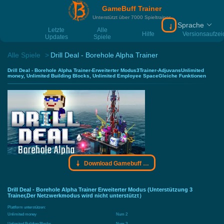
GameBuff Trainer
Unterstützt über 7000 Spieltrainer
Sprache
Download Gamebu
Letzte
Alle
Hilfe
Versionsaufze
Updates
Spiele
Alle Spiele
Drill Deal - Borehole Alpha Trainer
Drill Deal - Borehole Alpha Trainer-Erweiterter Modus3Trainer-AdjuvansUnlimited
money, Unlimited Building Blocks, Unlimited Employee SpaceGleiche Funktionen
Download Gamebuff Trainer
Drill Deal - Borehole Alpha Trainer Erweiterter Modus (Unterstützung 3
Trainer,Der Netzwerkmodus wird nicht unterstützt）
Plattform unterstützen:
Unlimited money
Num 2
Unlimited Building Blocks
Num 3