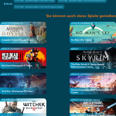
Drill Deal - Borehole Alpha Unlimited money
Drill Deal - Borehole Alpha Unlimited Building Blocks
Etikett:
Drill Deal - Borehole Alpha Unlimited Employee Space
Sie können auch diese Spiele genießen
normal 14
hochfahren 24
normal 28
hochfahren 29
Assassin's Creed Odyssey Trainer
No Man's Sky Trainer
normal 11
hochfahren 12
normal 9
The Elder Scrolls V: Skyrim Special
Red Dead Redemption 2 Trainer
Edition(steam) Trainer
normal 37
hochfahren 30
normal 25
hochfahren 51
Horizon Forbidden West Complete Edition
Total War: Warhammer III Trainer
Trainer
normal 25
hochfahren 19
normal 8
hochfahren 14
STAR WARS™: Battlefront Classic Collection