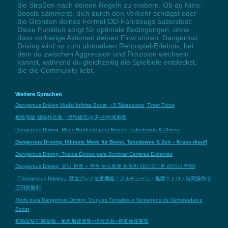
die Straßen nach deinen Regeln zu erobern. Ob du Nitro-
Boosts sammelst, dich durch den Verkehr schlägst oder
die Grenzen deines Formel-DD-Fahrzeugs austestest:
Diese Funktion sorgt für optimale Bedingungen, ohne
dass vorherige Aktionen deinen Flow stören. Dangerous
Driving wird so zum ultimativen Rennspiel-Erlebnis, bei
dem du zwischen Aggression und Präzision wechseln
kannst, während du gleichzeitig die Spieltiefe entdeckst,
die die Community liebt.
Weitere Sprachen
Dangerous Driving Mods: Infinite Boost, +5 Takedowns, Timer Tricks
危险驾驶 骚操作合集：撞毁碾压/AI开挂/时间刺客
Dangerous Driving: Mods Hardcore pour Boosts, Takedowns & Chrono
Dangerous Driving: Ultimate Mods für Boost, Takedowns & Zeit – Krass drauf!
Dangerous Driving: Trucos Épicos para Dominar Carreras Extremas
Dangerous Driving: 튜닝 완료 + 무한 부스트로 짜릿한 테이크다운 레이싱 전략!
『Dangerous Driving』最強プレイ改善機能！フルチューン・無限ニトロ・時間操作で
圧倒的勝利
Mods para Dangerous Driving: Truques Tunados e Vantagens de Derrubadas e
Boost
危險駕駛狂飆秘籍：氮氣加速連擊×撞毀反殺×賽道極速重置