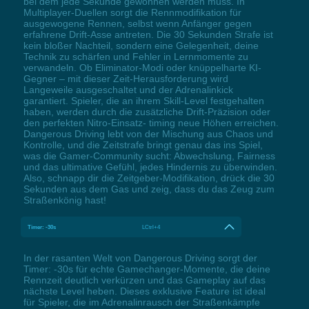
bei dem jede Sekunde gewonnen werden muss. In
Multiplayer-Duellen sorgt die Rennmodifikation für
ausgewogene Rennen, selbst wenn Anfänger gegen
erfahrene Drift-Asse antreten. Die 30 Sekunden Strafe ist
kein bloßer Nachteil, sondern eine Gelegenheit, deine
Technik zu schärfen und Fehler in Lernmomente zu
verwandeln. Ob Eliminator-Modi oder knüppelharte KI-
Gegner – mit dieser Zeit-Herausforderung wird
Langeweile ausgeschaltet und der Adrenalinkick
garantiert. Spieler, die an ihrem Skill-Level festgehalten
haben, werden durch die zusätzliche Drift-Präzision oder
den perfekten Nitro-Einsatz- timing neue Höhen erreichen.
Dangerous Driving lebt von der Mischung aus Chaos und
Kontrolle, und die Zeitstrafe bringt genau das ins Spiel,
was die Gamer-Community sucht: Abwechslung, Fairness
und das ultimative Gefühl, jedes Hindernis zu überwinden.
Also, schnapp dir die Zeitgeber-Modifikation, drück die 30
Sekunden aus dem Gas und zeig, dass du das Zeug zum
Straßenkönig hast!
Timer: -30s
LCtrl+4
In der rasanten Welt von Dangerous Driving sorgt der
Timer: -30s für echte Gamechanger-Momente, die deine
Rennzeit deutlich verkürzen und das Gameplay auf das
nächste Level heben. Dieses exklusive Feature ist ideal
für Spieler, die im Adrenalinrausch der Straßenkämpfe