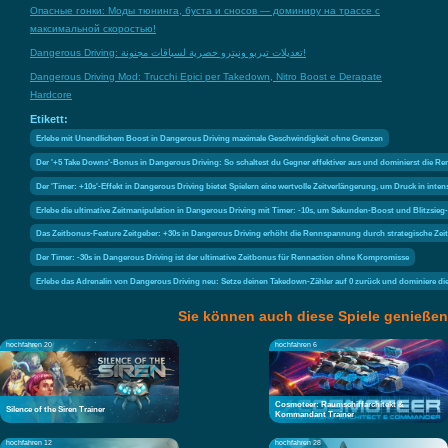
Опасные гонки: Моды тюнинга, буста и сносов — доминиру на трассе с
максимальной скоростью!
Dangerous Driving: تعديلات تيربو ونيترو حصرية لسباقات مجنونة!
Dangerous Driving Mod: Trucchi Epici per Takedown, Nitro Boost e Derapate
Hardcore
Etikett:
Erlebe mit Unendlichem Boost in Dangerous Driving maximale Geschwindigkeit ohne Grenzen
Der '+5 Take Downs'-Bonus in Dangerous Driving: So schaltest du Gegner effektiver aus und dominierst die R
Der 'Timer: +10s'-Effekt in Dangerous Driving bietet Spielern eine wertvolle Zeitverlängerung, um Druck in in
Erlebe die ultimative Zeitmanipulation in Dangerous Driving mit Timer: -10s, um Sekunden-Boost und Blitzsie
Das Zeitbonus-Feature Zeitgeber: +30s in Dangerous Driving erhöht die Rennspannung durch strategische Zei
Der Timer: -30s in Dangerous Driving ist der ultimative Zeitbonus für Rennaction ohne Kompromisse
Erlebe das Adrenalin von Dangerous Driving neu: Setze deinen Takedown-Zähler auf 0 zurück und dominiere 
Sie können auch diese Spiele genießen
hochfahren 20
hochfahren 6
Cosmoteer: Raumschiffarchitekt &
Silence of the Siren Trainer
Kommandant Trainer
hochfahren 12
hochfahren 28