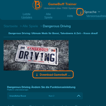
GameBuff Trainer
Unterstützt über 7000 Spieltrainer
Sprache
Download Gamebu
Letzte
Alle
Hilfe
Versionsaufze
Updates
Spiele
Startseite
Alle Spiele
Dangerous Driving
Dangerous Driving: Ultimate Mods für Boost, Takedowns & Zeit – Krass drauf!
Download Gamebuff Trainer
Dangerous Driving Ändern Sie die Funktionseinleitung
Plattform unterstützen:
epic
Unendlicher Boost
Num 2