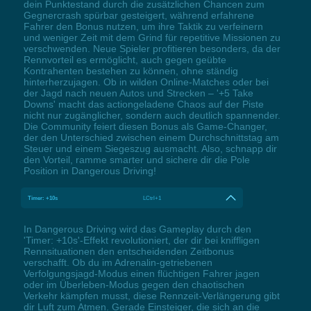
dein Punktestand durch die zusätzlichen Chancen zum
Gegnercrash spürbar gesteigert, während erfahrene
Fahrer den Bonus nutzen, um ihre Taktik zu verfeinern
und weniger Zeit mit dem Grind für repetitive Missionen zu
verschwenden. Neue Spieler profitieren besonders, da der
Rennvorteil es ermöglicht, auch gegen geübte
Kontrahenten bestehen zu können, ohne ständig
hinterherzujagen. Ob in wilden Online-Matches oder bei
der Jagd nach neuen Autos und Strecken – '+5 Take
Downs' macht das actiongeladene Chaos auf der Piste
nicht nur zugänglicher, sondern auch deutlich spannender.
Die Community feiert diesen Bonus als Game-Changer,
der den Unterschied zwischen einem Durchschnittstag am
Steuer und einem Siegeszug ausmacht. Also, schnapp dir
den Vorteil, ramme smarter und sichere dir die Pole
Position in Dangerous Driving!
Timer: +10s
LCtrl+1
In Dangerous Driving wird das Gameplay durch den
'Timer: +10s'-Effekt revolutioniert, der dir bei kniffligen
Rennsituationen den entscheidenden Zeitbonus
verschafft. Ob du im Adrenalin-getriebenen
Verfolgungsjagd-Modus einen flüchtigen Fahrer jagen
oder im Überleben-Modus gegen den chaotischen
Verkehr kämpfen musst, diese Rennzeit-Verlängerung gibt
dir Luft zum Atmen. Gerade Einsteiger, die sich an die