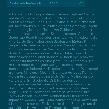
Zurücksetzen der Take-downs auf 0
RCtrl+F1
In Dangerous Driving ist die aggressive Jagd auf Gegner
und das Meistern spektakulärer Strecken das ultimative
Ziel für Rennspiel-Fans. Die Funktion zum Zurücksetzen
der Take-downs auf 0 revolutioniert das Gameplay, indem
sie dir ermöglicht, den Takedown-Zähler zu leeren und
Rennen mit einem frischen Setup zu starten. Gerade in
Modus wie Road Rage oder Eliminator, wo Takedowns die
Nitro-Leiste füllen, aber auch Strafen wie härtere KI-
Gegner oder reduzierte Boosts auslösen können, ist das
Zurücksetzen ein Game-Changer. So bleibst du flexibel,
ob du dich für einen rücksichtslosen Takedown-Stil
entscheidest oder lieber saubere Runden mit Heatwave-
Combos für maximales Nitro jagst. Die 31 Strecken und
26 Fahrzeuge bieten jede Menge Raum für Experimente,
doch die Last früherer Kollisionen kann dich im Wettkampf
bremsen. Mit dieser Mechanik startest du jedes Rennen
wie ein Profi, egal ob du im 5vs5-Online-Multiplayer die
Rangliste stürmst oder die Drift-Kurve deines
Supersportlers perfektionierst. Anfänger schätzen die
Option, sich stressfrei an die Dynamik der 270 Meilen
langen Kurse zu gewöhnen, während Veteranen ihre
Taktik zwischen Takedown-Rennen und Pursuit-Modi
anpassen können. Das Zurücksetzen der Take-downs auf
0 ist mehr als nur ein Trick – es ist deine Strategie, um die
pure Adrenalin-Action des Rennspiels zu kontrollieren und