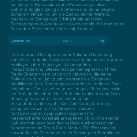
um die pure Rennaction ohne Pause zu genießen,
während du gleichzeitig die Strecke und deine Gegner
dominiert. Nutze ihn, um die Zeit zu deiner Waffe zu
machen und Dangerous Driving in ein episches
Zeitmanagement-Abenteuer zu verwandeln, bei dem jeder
Sekunden-Boost einen Unterschied macht.
Zeitgeber: +30s
LCtrl+3
In Dangerous Driving wird jeder Sekunde Bedeutung
verliehen – und die Zeitstrafe sorgt für ein echtes Burnout-
Feeling mit ihrer knackigen 30-Sekunden-
Herausforderung. Dieses rassige Rennspiel von Three
Fields Entertainment packt dich mit Action, die deine
Reflexe bis zum Limit pusht, während die Zeitgeber-
Modifikation dein Renntempo vollends neu definiert. Statt
einfach nur Gas zu geben, musst du jetzt Takedowns wie
ein Profi durchziehen, Drift-Perfektion abliefern und Nitro-
Boosts genau dann zünden, wenn es um
Sekundenbruchteile geht. Die Zeit-Herausforderung
zwingt dich dazu, die 31 Strecken in sieben
nordamerikanisch geprägten Regionen mit
messerscharfer Strategie anzugehen, ob durch riskante
Nahüberholungen oder das gezielte Ausbremsen von
Kontrahenten im Road-Rage-Modus. Für Einzelspieler
verwandelt sie Zeitrennen in ein Training der Extraklasse,