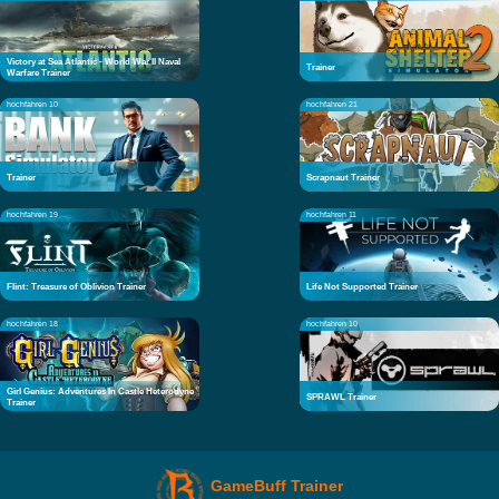
Victory at Sea Atlantic - World War II Naval
Trainer
Warfare Trainer
hochfahren 10
hochfahren 21
Trainer
Scrapnaut Trainer
hochfahren 19
hochfahren 11
Flint: Treasure of Oblivion Trainer
Life Not Supported Trainer
hochfahren 18
hochfahren 10
Girl Genius: Adventures In Castle Heterodyne
SPRAWL Trainer
Trainer
GameBuff Trainer