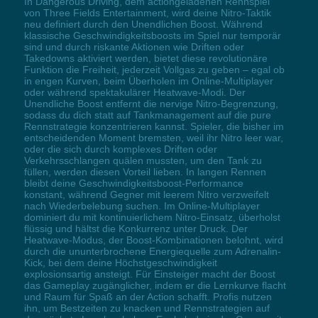
In Dangerous Driving, dem actiongeladenen Rennspiel
von Three Fields Entertainment, wird deine Nitro-Taktik
neu definiert durch den Unendlichen Boost. Während
klassische Geschwindigkeitsboosts im Spiel nur temporär
sind und durch riskante Aktionen wie Driften oder
Takedowns aktiviert werden, bietet diese revolutionäre
Funktion die Freiheit, jederzeit Vollgas zu geben – egal ob
in engen Kurven, beim Überholen im Online-Multiplayer
oder während spektakulärer Heatwave-Modi. Der
Unendliche Boost entfernt die nervige Nitro-Begrenzung,
sodass du dich statt auf Tankmanagement auf die pure
Rennstrategie konzentrieren kannst. Spieler, die bisher im
entscheidenden Moment bremsten, weil ihr Nitro leer war,
oder die sich durch komplexes Driften oder
Verkehrsschlangen quälen mussten, um den Tank zu
füllen, werden diesen Vorteil lieben. In langen Rennen
bleibt deine Geschwindigkeitsboost-Performance
konstant, während Gegner mit leerem Nitro verzweifelt
nach Wiederbelebung suchen. Im Online-Multiplayer
dominiert du mit kontinuierlichem Nitro-Einsatz, überholst
flüssig und hältst die Konkurrenz unter Druck. Der
Heatwave-Modus, der Boost-Kombinationen belohnt, wird
durch die ununterbrochene Energiequelle zum Adrenalin-
Kick, bei dem deine Höchstgeschwindigkeit
explosionsartig ansteigt. Für Einsteiger macht der Boost
das Gameplay zugänglicher, indem er die Lernkurve flacht
und Raum für Spaß an der Action schafft. Profis nutzen
ihn, um Bestzeiten zu knacken und Rennstrategien auf