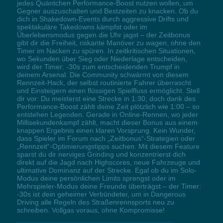
jedes Quäntchen Performance-Boost nutzen wollen, um
Gegner auszuschalten und Bestzeiten zu knacken. Ob du
dich in Shakedown-Events durch aggressive Drifts und
spektakuläre Takedowns kämpfst oder im
Überlebensmodus gegen die Uhr jagst – der Zeitbonus
gibt dir die Freiheit, riskante Manöver zu wagen, ohne den
Timer im Nacken zu spüren. In zeitkritischen Situationen,
wo Sekunden über Sieg oder Niederlage entscheiden,
wird der Timer: -30s zum entscheidenden Trumpf in
deinem Arsenal. Die Community schwärmt von diesem
Rennzeit-Hack, der selbst routinierte Fahrer überrascht
und Einsteigern einen flüssigen Spielfluss ermöglicht. Stell
dir vor: Du meisterst eine Strecke in 1:30, doch dank des
Performance-Boost zählt deine Zeit plötzlich wie 1:00 – so
entstehen Legenden. Gerade in Online-Rennen, wo jeder
Millisekundenkampf zählt, macht dieser Bonus aus einem
knappen Ergebnis einen klaren Vorsprung. Kein Wunder,
dass Spieler im Forum nach „Zeitbonus“-Strategien oder
„Rennzeit“-Optimierungstipps suchen. Mit diesem Feature
sparst du dir nerviges Grinding und konzentrierst dich
direkt auf die Jagd nach Highscores, neue Fahrzeuge und
ultimative Dominanz auf der Strecke. Egal ob du im Solo-
Modus deine persönlichen Limits sprengst oder im
Mehrspieler-Modus deine Freunde überträgst – der Timer:
-30s ist dein geheimer Verbündeter, um in Dangerous
Driving alle Regeln des Straßenrennsports neu zu
schreiben. Vollgas voraus, ohne Kompromisse!