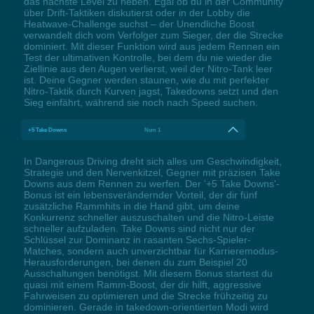
das nächste Level zu heben. Egal ob du in der Community
über Drift-Taktiken diskutierst oder in der Lobby die
Heatwave-Challenge suchst – der Unendliche Boost
verwandelt dich vom Verfolger zum Sieger, der die Strecke
dominiert. Mit dieser Funktion wird aus jedem Rennen ein
Test der ultimativen Kontrolle, bei dem du nie wieder die
Ziellinie aus den Augen verlierst, weil der Nitro-Tank leer
ist. Deine Gegner werden staunen, wie du mit perfekter
Nitro-Taktik durch Kurven jagst, Takedowns setzt und den
Sieg einfährt, während sie noch nach Speed suchen.
+5 Take Downs
Num 1
In Dangerous Driving dreht sich alles um Geschwindigkeit,
Strategie und den Nervenkitzel, Gegner mit präzisen Take
Downs aus dem Rennen zu werfen. Der '+5 Take Downs'-
Bonus ist ein lebensverändernder Vorteil, der dir fünf
zusätzliche Rammhits in die Hand gibt, um deine
Konkurrenz schneller auszuschalten und die Nitro-Leiste
schneller aufzuladen. Take Downs sind nicht nur der
Schlüssel zur Dominanz in rasanten Sechs-Spieler-
Matches, sondern auch unverzichtbar für Karrieremodus-
Herausforderungen, bei denen du zum Beispiel 20
Ausschaltungen benötigst. Mit diesem Bonus startest du
quasi mit einem Ramm-Boost, der dir hilft, aggressive
Fahrweisen zu optimieren und die Strecke frühzeitig zu
dominieren. Gerade in takedown-orientierten Modi wird