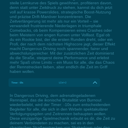
steile Lernkurve des Spiels gewöhnen, profitieren davon,
denn statt unter Zeitdruck zu stehen, kannst du dich jetzt
voll auf krasse Powerslides, strategische Boost-Nutzung
und präzise Drift-Manöver konzentrieren. Die
Zeitverlängerung ist mehr als nur ein Vorteil – sie
verwandelt frustrierende Niederlagen in triumphale
Comebacks, ob beim Kompensieren eines Crashes oder
beim Meistern von engen Kurven unter Volllast. Egal ob
du ein Rookie bist, der die ersten Runden dreht, oder ein
Profi, der nach dem nächsten Highscore jagt, dieser Effekt
macht Dangerous Driving noch spannender, fairer und
abwechslungsreicher. Mit der zusätzlichen Zeit dominierst
du die Straße, steigerst deine Performance und erlebst
mehr Spaß ohne Limits – ein Muss für alle, die das Chaos
der Rennstrecken lieben, aber endlich die Zeit im Griff
haben wollen.
Timer: -10s
LCtrl+2
In Dangerous Driving, dem adrenalingeladenen
Rennspiel, das die ikonische Brutalität von Burnout
wiederbelebt, wird der Timer: -10s zum entscheidenden
Begleiter für alle, die sich in den Wirbeln spektakulärer
Verfolgungsjagden und Zeitrennen behaupten wollen.
Diese einzigartige Spielmechanik erlaubt es dir, die Zeit zu
deinem Verbündeten zu machen, sei es in den
chaotischen Straßenstrecken von Shakedown oder den