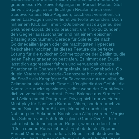
gnadenlosen Polizeiverfolgungen im Pursuit-Modus. Stell
dir vor: Du jagst einen flüchtigen Rivalen durch eine
Staubwolke aus Nitro-Abgasen, touchierst versehentlich
einen Lastwagen und verlierst wertvolle Sekunden. Doch
mit einem Klick auf Timer: -10s bekommst du genau den
Sekunden-Boost, den du brauchst, um Nitro zu zünden,
den Gegner auszuschalten und mit einem epischen
Blitzsieg abzuräumen. Gerade für Spieler, die nach
Goldmedaillen jagen oder die mächtigsten Hypercars
freischalten möchten, ist dieses Feature die perfekte
Lösung für die typischen Schmerzpunkte der Zeitlimits, die
jeden Fehler gnadenlos bestrafen. Es nimmt den Druck,
lässt dich aggressiver fahren und verwandelt knappe
Situationen in Chancen für spektakuläre Comebacks. Ob
du ein Veteran der Arcade-Rennszene bist oder einfach
die Straße als Kampfplatz für Takedowns nutzen willst, die
Zeitmanipulation durch Timer: -10s gibt dir das Gefühl, die
Kontrolle zurückzugewinnen, selbst wenn der Countdown
dich zu verschlingen droht. Diese Balance aus Strategie
und Action macht Dangerous Driving nicht nur zu einem
Must-play für Fans von Burnout-Vibes, sondern auch zu
einem Spiel, in dem Blitzsieg-Momente durch kluge
Nutzung des Sekunden-Boosts zum Alltag werden. Vergiss
das Schema von 'Fahrfehler gleich Game Over' – hier
schreibst du deine eigenen Regeln, wenn du den Timer:
-10s in deinen Runs einbaust. Egal ob du als Jäger im
Pursuit-Modus agierst oder als Rebell in Shakedown die
Zeit zerschießt, dieser Zeitlupen-Effekt ist der Schlüssel,