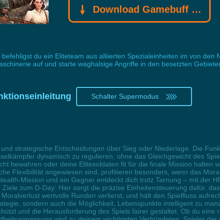
Download Gamebuff Trainer
befehligst du ein Eliteteam aus alliierten Spezialeinheiten im von den
chinerie auf und starte waghalsige Angriffe in den besetzten Gebiete
nktionseinleitung
Schalter Supermodus
 und strategische Entscheidungen über Sieg oder Niederlage. Die Funkti
üsselkämpfer dynamisch zu regulieren, ohne das Gleichgewicht des Spie
bewahren oder deine Elitesoldaten fit für die finale Mission halten will
sche Flexibilität angewiesen sind, profitieren besonders, wenn das Mor
r Stealth-Mission und ein Gegner entdeckt dich trotz Tarnung – mit der H
n Ziele zum D-Day: Hier sorgt die präzise Einheitensteuerung dafür, da
Moralverlust wertvolle Runden verlierst, und hält den Spielfluss aufrech
trategie, sondern auch die Möglichkeit, Lebenspunkte intelligent zu man
ützt und die Herausforderung des Spiels fairer gestaltet. Ob du eine 
heitsanpassung wird zu deinem wichtigsten Verbündeten. Spieler der 