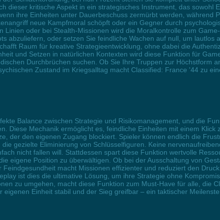
ch dieser kritische Aspekt in ein strategisches Instrument, das sowohl 
enn ihre Einheiten unter Dauerbeschuss zermürbt werden, während Pro
ankenangriff neue Kampfmoral schöpft oder ein Gegner durch psycho
en Linien oder bei Stealth-Missionen wird die Moralkontrolle zum Game
abzuliefern, oder setzen Sie feindliche Wachen auf null, um lautlos a
hafft Raum für kreative Strategieentwicklung, ohne dabei die Authentizi
inheit und Setzen in natürlichen Kontexten wird diese Funktion für Gam
hodischen Durchbrüchen suchen. Ob Sie Ihre Truppen zur Höchstform a
sychischen Zustand im Kriegsalltag macht Classified: France '44 zu eine
perfekte Balance zwischen Strategie und Risikomanagement, und die Fun
en. Diese Mechanik ermöglicht es, feindliche Einheiten mit einem Klick z
ütze, der den eigenen Zugang blockiert. Spieler können endlich die Fr
in die gezielte Eliminierung von Schlüsselfiguren. Keine nervenaufrei
ch nicht fallen will. Stattdessen spart diese Funktion wertvolle Ressou
ie eigene Position zu überwältigen. Ob bei der Ausschaltung von Gest
r Feindgesundheit macht Missionen effizienter und reduziert den Druc
play ist dies die ultimative Lösung, um ihre Strategie ohne Kompromi
ionen zu umgehen, macht diese Funktion zum Must-Have für alle, die Cl
r eigenen Einheit stabil und der Sieg greifbar – ein taktischer Meilenst