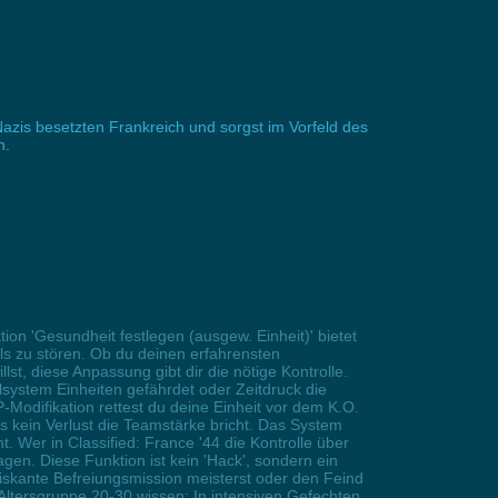
 Nazis besetzten Frankreich und sorgst im Vorfeld des
n.
on 'Gesundheit festlegen (ausgew. Einheit)' bietet
ls zu stören. Ob du deinen erfahrensten
st, diese Anpassung gibt dir die nötige Kontrolle.
alsystem Einheiten gefährdet oder Zeitdruck die
P-Modifikation rettest du deine Einheit vor dem K.O.
ss kein Verlust die Teamstärke bricht. Das System
t. Wer in Classified: France '44 die Kontrolle über
agen. Diese Funktion ist kein 'Hack', sondern ein
riskante Befreiungsmission meisterst oder den Feind
Altersgruppe 20-30 wissen: In intensiven Gefechten