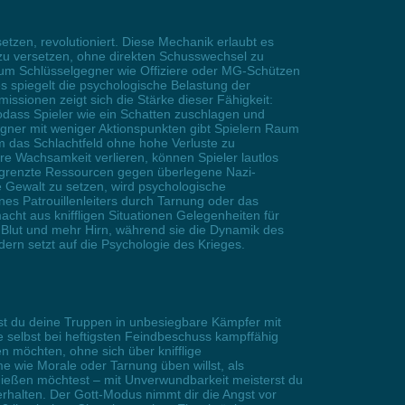
setzen, revolutioniert. Diese Mechanik erlaubt es
 zu versetzen, ohne direkten Schusswechsel zu
n, um Schlüsselgegner wie Offiziere oder MG-Schützen
es spiegelt die psychologische Belastung der
issionen zeigt sich die Stärke dieser Fähigkeit:
odass Spieler wie ein Schatten zuschlagen und
ner mit weniger Aktionspunkten gibt Spielern Raum
m das Schlachtfeld ohne hohe Verluste zu
e Wachsamkeit verlieren, können Spieler lautlos
begrenzte Ressourcen gegen überlegene Nazi-
te Gewalt zu setzen, wird psychologische
nes Patrouillenleiters durch Tarnung oder das
acht aus kniffligen Situationen Gelegenheiten für
r Blut und mehr Hirn, während sie die Dynamik des
ndern setzt auf die Psychologie des Krieges.
lst du deine Truppen in unbesiegbare Kämpfer mit
 selbst bei heftigsten Feindbeschuss kampffähig
ren möchten, ohne sich über knifflige
wie Morale oder Tarnung üben willst, als
ießen möchtest – mit Unverwundbarkeit meisterst du
rhalten. Der Gott-Modus nimmt dir die Angst vor