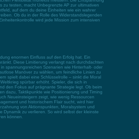
ischen Flexibilität mühelos meistern. Die Entspannung
s zu testen, macht Unbegrenzte AP zur ultimativen
tfeld, auf dem du deine Einheiten wie ein wahrer
hreiben. Ob du in der Rolle des Widerstandslegenden
 Einheitenkontrolle wird jede Mission zum intensiven
idung enormen Einfluss auf den Erfolg hat. Ein
chränkt. Diese Limitierung verlangt nach durchdachten
n spannungsreichen Szenarien wie Hinterhalt- oder
autlose Manöver zu wählen, um feindliche Linien zu
 spielt dabei eine Schlüsselrolle – sinkt die Moral
eltkrieg spürbar erhöht. Spieler, die sich in
 und den Fokus auf prägnante Strategie legt. Ob beim
en dazu, Taktikpunkte wie Positionierung und Timing
auch Neueinsteigern zeigt, wie wenig Ressourcen
ement und historischem Flair sucht, wird hier
e Verzahnung von Aktionspunkten, Moralsystem und
 Dynamik zu verlieren. So wird selbst der kleinste
ren können.