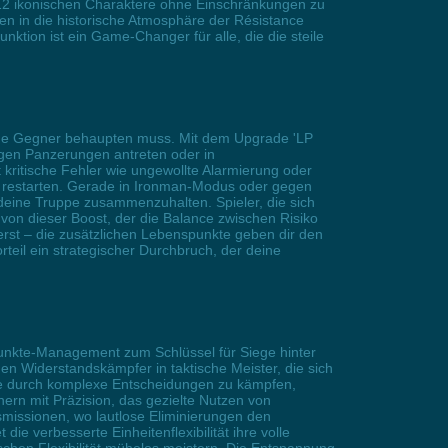
nd 12 ikonischen Charaktere ohne Einschränkungen zu
hen in die historische Atmosphäre der Résistance
ktion ist ein Game-Changer für alle, die die steile
htige Gegner behaupten muss. Mit dem Upgrade 'LP
gen Panzerungen antreten oder in
 kritische Fehler wie ungewollte Alarmierung oder
zu restarten. Gerade in Ironman-Modus oder gegen
eine Truppe zusammenzuhalten. Spieler, die sich
von dieser Boost, der die Balance zwischen Risiko
erst – die zusätzlichen Lebenspunkte geben dir den
teil ein strategischer Durchbruch, der deine
spunkte-Management zum Schlüssel für Siege hinter
hen Widerstandskämpfer in taktische Meister, die sich
de durch komplexe Entscheidungen zu kämpfen,
ern mit Präzision, das gezielte Nutzen von
smissionen, wo lautlose Eliminierungen den
 verbesserte Einheitenflexibilität ihre volle