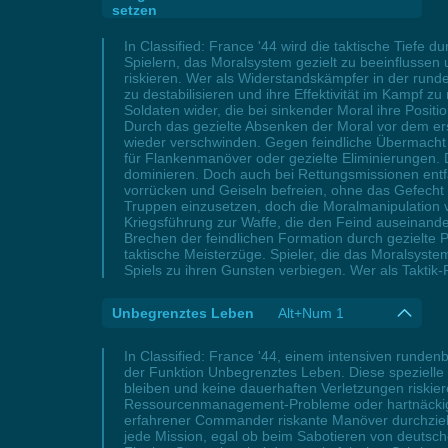
setzen
In Classified: France '44 wird die taktische Tiefe 
Spielern, das Moralsystem gezielt zu beeinflussen
riskieren. Wer als Widerstandskämpfer in der rund
zu destabilisieren und ihre Effektivität im Kampf 
Soldaten wider, die bei sinkender Moral ihre Posit
Durch das gezielte Absenken der Moral vor dem ers
wieder verschwinden. Gegen feindliche Übermacht
für Flankenmanöver oder gezielte Eliminierungen. 
dominieren. Doch auch bei Rettungsmissionen entfa
vorrücken und Geiseln befreien, ohne das Gefecht
Truppen einzusetzen, doch die Moralmanipulation ve
Kriegsführung zur Waffe, die den Feind auseinande
Brechen der feindlichen Formation durch gezielte P
taktische Meisterzüge. Spieler, die das Moralsyst
Spiels zu ihren Gunsten verbiegen. Wer als Taktik-P
Unbegrenztes Leben
Alt+Num 1
In Classified: France '44, einem intensiven runde
der Funktion Unbegrenztes Leben. Diese spezielle 
bleiben und keine dauerhaften Verletzungen riskieren
Ressourcenmanagement-Probleme oder hartnäckige 
erfahrener Commander riskante Manöver durchzieh
jede Mission, egal ob beim Sabotieren von deutsch