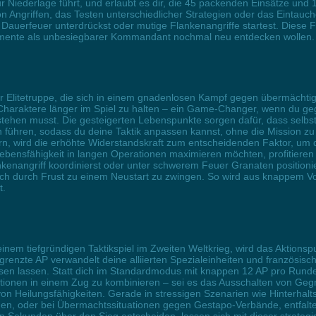
zur Niederlage führt, und erlaubt es dir, die 45 packenden Einsätze u
n Angriffen, das Testen unterschiedlicher Strategien oder das Eintauc
Dauerfeuer unterdrückst oder mutige Flankenangriffe startest. Diese Fun
omente als unbesiegbarer Kommandant nochmal neu entdecken wollen.
einer Elitetruppe, die sich in einem gnadenlosen Kampf gegen übermäc
haraktere länger im Spiel zu halten – ein Game-Changer, wenn du ge
rstehen musst. Die gesteigerten Lebenspunkte sorgen dafür, dass selbst
en führen, sodass du deine Taktik anpassen kannst, ohne die Mission 
, wird die erhöhte Widerstandskraft zum entscheidenden Faktor, um d
ensfähigkeit in langen Operationen maximieren möchten, profitieren 
nkenangriff koordinierst oder unter schwerem Feuer Granaten positioni
ich durch Frust zu einem Neustart zu zwingen. So wird aus knappem Vor
t.
einem tiefgründigen Taktikspiel im Zweiten Weltkrieg, wird das Aktion
grenzte AP verwandelt deine alliierten Spezialeinheiten und französisc
sen lassen. Statt dich im Standardmodus mit knappen 12 AP pro Run
tionen in einem Zug zu kombinieren – sei es das Ausschalten von Gegn
on Heilungsfähigkeiten. Gerade in stressigen Szenarien wie Hinterhalt
 oder bei Übermachtssituationen gegen Gestapo-Verbände, entfaltet die