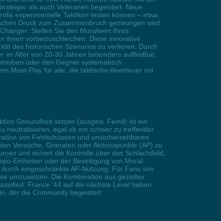
Einsteiger als auch Veteranen begeistert. Neue
fis experimentelle Taktiken testen können – etwa
logischen Druck zum Zusammenbruch gezwungen wird.
-Changer: Stellen Sie den Moralwert Ihres
n ihnen vorbeizuschleichen. Diese innovative
tät des historischen Szenarios zu verlieren. Durch
er im Alter von 20-30 Jahren besonders auffindbar,
ntreiben oder den Gegner systematisch
m Must-Play für alle, die taktische Abenteuer mit
ktion Gesundheit setzen (ausgew. Feind) ist ein
u neutralisieren, egal ob ein schwer zu treffender
ustration von Fehlschüssen und unvorhersehbaren
benden Versuche, Granaten oder Aktionspunkte (AP) zu
rcen und sichert die Kontrolle über das Schlachtfeld,
apo-Einheiten oder der Beseitigung von Moral-
k durch eingeschränkte AP-Nutzung. Für Fans von
sse umzusetzen. Die Kombination aus gezielter
assified: France '44 auf die nächste Level heben
ein, der die Community begeistert.