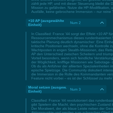
zählt jede HP, und mit dieser Steuerung bleibt die 
Mission zu gefährden. Nutze die HP-Modifikation, um
Ausfälle, keine gebrochene Immersion – nur reine
+10 AP (ausgewählte
Num 2
Einheit)
In Classified: France '44 sorgt der Effekt +10 AP f
Ressourcenmechanismus dieses rundenbasierten Stra
taktische Planung deutlich dynamischer: Eine Einh
kritische Positionen wechseln, ohne die Kontrolle 
Wachtposten in engen Stealth-Missionen, das Rettun
AP den Unterschied zwischen Scheitern und triumph
Vorteil besonders, wenn sich feindliche Verstärkun
der Möglichkeit, knifflige Missionen wie Sabotage- 
Ob du als Anführer der alliierten Spezialeinheiten 
epische Spielzüge. Die Community diskutiert intens
die Immersion in die Rolle des Kommandanten verst
Feature nicht vorbei – es ist der Schlüssel zu meh
Moral setzen (ausgew.
Num 3
Einheit)
Classified: France '44 revolutioniert das rundenbas
gibt Spielern die Macht, den psychischen Zustand i
Der Moralwert, der als blaue Leiste neben der Gesun
Aktionspunkte und werden zum schwachen Glied in d