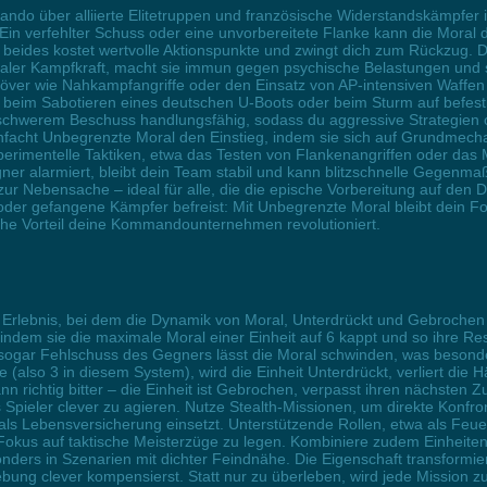
ndo über alliierte Elitetruppen und französische Widerstandskämpfer 
 Ein verfehlter Schuss oder eine unvorbereitete Flanke kann die Moral 
– beides kostet wertvolle Aktionspunkte und zwingt dich zum Rückzug. 
imaler Kampfkraft, macht sie immun gegen psychische Belastungen und 
er wie Nahkampfangriffe oder den Einsatz von AP-intensiven Waffen d
beim Sabotieren eines deutschen U-Boots oder beim Sturm auf befestigt
r schwerem Beschuss handlungsfähig, sodass du aggressive Strategie
infacht Unbegrenzte Moral den Einstieg, indem sie sich auf Grundme
perimentelle Taktiken, etwa das Testen von Flankenangriffen oder das
Gegner alarmiert, bleibt dein Team stabil und kann blitzschnelle Gegen
 zur Nebensache – ideal für alle, die die epische Vorbereitung auf de
der gefangene Kämpfer befreist: Mit Unbegrenzte Moral bleibt dein F
sche Vorteil deine Kommandounternehmen revolutioniert.
ves Erlebnis, bei dem die Dynamik von Moral, Unterdrückt und Gebrochen
indem sie die maximale Moral einer Einheit auf 6 kappt und so ihre Re
r sogar Fehlschuss des Gegners lässt die Moral schwinden, was beson
 (also 3 in diesem System), wird die Einheit Unterdrückt, verliert die H
ann richtig bitter – die Einheit ist Gebrochen, verpasst ihren nächsten
ls Spieler clever zu agieren. Nutze Stealth-Missionen, um direkte Konf
 Lebensversicherung einsetzt. Unterstützende Rollen, etwa als Feuers
 Fokus auf taktische Meisterzüge zu legen. Kombiniere zudem Einheite
ders in Szenarien mit dichter Feindnähe. Die Eigenschaft transformier
g clever kompensierst. Statt nur zu überleben, wird jede Mission zur