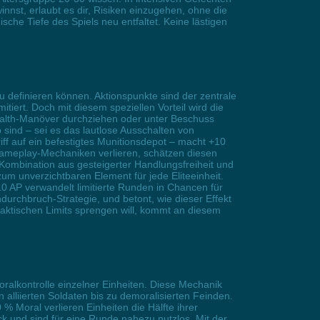
innst, erlaubt es dir, Risiken einzugehen, ohne die
sche Tiefe des Spiels neu entfaltet. Keine lästigen
eu definieren können. Aktionspunkte sind der zentrale
iert. Doch mit diesem speziellen Vorteil wird die
tealth-Manöver durchziehen oder unter Beschuss
 sind – sei es das lautlose Ausschalten von
iff auf ein befestigtes Munitionsdepot – macht +10
 Gameplay-Mechaniken verlieren, schätzen diesen
 Kombination aus gesteigerter Handlungsfreiheit und
zum unverzichtbaren Element für jede Eliteeinheit.
+10 AP verwandelt limitierte Runden in Chancen für
durchbruch-Strategie, und betont, wie dieser Effekt
taktischen Limits sprengen will, kommt an diesem
Moralkontrolle einzelner Einheiten. Diese Mechanik
alliierten Soldaten bis zu demoralisierten Feinden.
% Moral verlieren Einheiten die Hälfte ihrer
k und sind für eine Runde nahezu nutzlos. Mit der