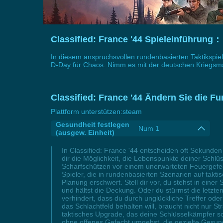
Classified: France '44 Spieleinführung：
In diesem anspruchsvollen rundenbasierten Taktikspiel 
D-Day für Chaos. Nimm es mit der deutschen Kriegsmas
Classified: France '44 Ändern Sie die Fu
Plattform unterstützen:
steam
Gesundheit festlegen
Num 1
(ausgew. Einheit)
In Classified: France '44 entscheiden oft Sekunden
dir die Möglichkeit, die Lebenspunkte deiner Schl
Scharfschützen vor einem unerwarteten Feuergefecht 
Spieler, die in rundenbasierten Szenarien auf takti
Planung erschwert. Stell dir vor, du stehst in eine
und hältst die Deckung. Oder du stürmst die letzte
verhindert, dass du durch unglückliche Treffer oder 
das Schlachtfeld behalten will, braucht nicht nur S
taktisches Upgrade, das deine Schlüsselkämpfer sch
ohne offenes Gefecht umgehst, die gezielte Gesund