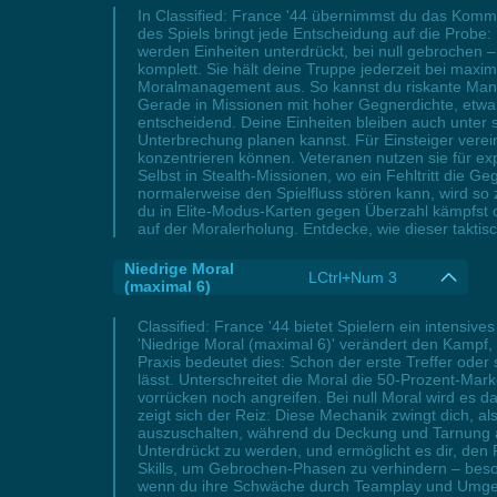
In Classified: France '44 übernimmst du das Komma
des Spiels bringt jede Entscheidung auf die Probe:
werden Einheiten unterdrückt, bei null gebrochen 
komplett. Sie hält deine Truppe jederzeit bei max
Moralmanagement aus. So kannst du riskante Manöv
Gerade in Missionen mit hoher Gegnerdichte, etwa 
entscheidend. Deine Einheiten bleiben auch unte
Unterbrechung planen kannst. Für Einsteiger vere
konzentrieren können. Veteranen nutzen sie für ex
Selbst in Stealth-Missionen, wo ein Fehltritt die 
normalerweise den Spielfluss stören kann, wird so
du in Elite-Modus-Karten gegen Überzahl kämpfst o
auf der Moralerholung. Entdecke, wie dieser takti
Niedrige Moral
LCtrl+Num 3
(maximal 6)
Classified: France '44 bietet Spielern ein intensi
'Niedrige Moral (maximal 6)' verändert den Kampf, 
Praxis bedeutet dies: Schon der erste Treffer ode
lässt. Unterschreitet die Moral die 50-Prozent-Marke
vorrücken noch angreifen. Bei null Moral wird es d
zeigt sich der Reiz: Diese Mechanik zwingt dich, a
auszuschalten, während du Deckung und Tarnung als
Unterdrückt zu werden, und ermöglicht es dir, den
Skills, um Gebrochen-Phasen zu verhindern – beson
wenn du ihre Schwäche durch Teamplay und Umgebun