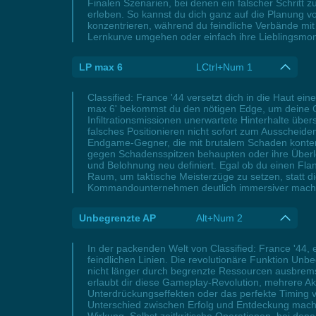
Finalen Szenarien, bei denen ein falscher Schritt 
erleben. So kannst du dich ganz auf die Planung vo
konzentrieren, während du feindliche Verbände mit 
Lernkurve umgehen oder einfach ihre Lieblingsm
LP max 6
LCtrl+Num 1
Classified: France '44 versetzt dich in die Haut 
max 6' bekommst du den nötigen Edge, um deine C
Infiltrationsmissionen unerwartete Hinterhalte übe
falsches Positionieren nicht sofort zum Ausscheid
Endgame-Gegner, die mit brutalem Schaden kontern
gegen Schadensspitzen behaupten oder ihre Überleb
und Belohnung neu definiert. Egal ob du einen Fla
Raum, um taktische Meisterzüge zu setzen, statt d
Kommandounternehmen deutlich immersiver mach
Unbegrenzte AP
Alt+Num 2
In der packenden Welt von Classified: France '44, 
feindlichen Linien. Die revolutionäre Funktion Unbe
nicht länger durch begrenzte Ressourcen ausbrem
erlaubt dir diese Gameplay-Revolution, mehrere Ak
Unterdrückungseffekten oder das perfekte Timing v
Unterschied zwischen Erfolg und Entdeckung machen,