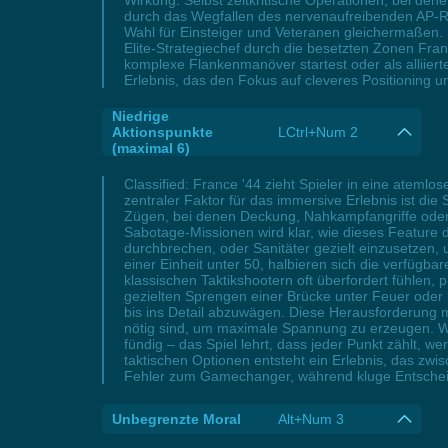
Wirkung. Selbst zeitkritische Operationen, bei den
durch das Wegfallen des nervenaufreibenden AP-Rat
Wahl für Einsteiger und Veteranen gleichermaßen. 
Elite-Strategiechef durch die besetzten Zonen Fra
komplexe Flankenmanöver startest oder als alliierte
Erlebnis, das den Fokus auf cleveres Positioning un
Niedrige
Aktionspunkte
LCtrl+Num 2
(maximal 6)
Classified: France '44 zieht Spieler in eine ateml
zentraler Faktor für das immersive Erlebnis ist di
Zügen, bei denen Deckung, Nahkampfangriffe oder
Sabotage-Missionen wird klar, wie dieses Feature 
durchbrechen, oder Sanitäter gezielt einzusetzen, 
einer Einheit unter 50, halbieren sich die verfügba
klassischen Taktikshootern oft überfordert fühlen, 
gezielten Sprengen einer Brücke unter Feuer oder 
bis ins Detail abzuwägen. Diese Herausforderung m
nötig sind, um maximale Spannung zu erzeugen. W
fündig – das Spiel lehrt, dass jeder Punkt zählt, 
taktischen Optionen entsteht ein Erlebnis, das zwi
Fehler zum Gamechanger, während kluge Entschei
Unbegrenzte Moral
Alt+Num 3