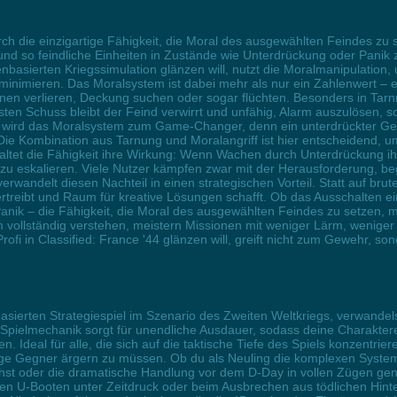
durch die einzigartige Fähigkeit, die Moral des ausgewählten Feindes zu 
 und so feindliche Einheiten in Zustände wie Unterdrückung oder Panik
enbasierten Kriegssimulation glänzen will, nutzt die Moralmanipulatio
zu minimieren. Das Moralsystem ist dabei mehr als nur ein Zahlenwert – 
ionen verlieren, Deckung suchen oder sogar flüchten. Besonders in Tarnm
ten Schuss bleibt der Feind verwirrt und unfähig, Alarm auszulösen, s
 wird das Moralsystem zum Game-Changer, denn ein unterdrückter Geg
Die Kombination aus Tarnung und Moralangriff ist hier entscheidend, u
ltet die Fähigkeit ihre Wirkung: Wenn Wachen durch Unterdrückung ihr
 zu eskalieren. Viele Nutzer kämpfen zwar mit der Herausforderung, 
rwandelt diesen Nachteil in einen strategischen Vorteil. Statt auf bru
rtreibt und Raum für kreative Lösungen schafft. Ob das Ausschalten ei
anik – die Fähigkeit, die Moral des ausgewählten Feindes zu setzen, m
em vollständig verstehen, meistern Missionen mit weniger Lärm, wenige
rofi in Classified: France '44 glänzen will, greift nicht zum Gewehr, so
nbasierten Strategiespiel im Szenario des Zweiten Weltkriegs, verwande
Spielmechanik sorgt für unendliche Ausdauer, sodass deine Charaktere
. Ideal für alle, die sich auf die taktische Tiefe des Spiels konzentrie
Gegner ärgern zu müssen. Ob du als Neuling die komplexen Systeme 
st oder die dramatische Handlung vor dem D-Day in vollen Zügen gen
en U-Booten unter Zeitdruck oder beim Ausbrechen aus tödlichen Hinte