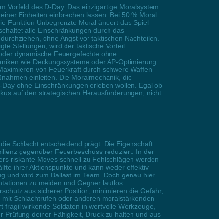
im Vorfeld des D-Day. Das einzigartige Moralsystem
deiner Einheiten einbrechen lassen. Bei 50 % Moral
Die Funktion Unbegrenzte Moral ändert das Spiel
schaltet alle Einschränkungen durch das
urchziehen, ohne Angst vor taktischen Nachteilen.
e Stellungen, wird der taktische Vorteil
n oder dynamische Feuergefechte ohne
chaniken wie Deckungssysteme oder AP-Optimierung
 Maximieren von Feuerkraft durch schwere Waffen.
maßnahmen einleiten. Die Moralmechanik, die
n D-Day ohne Einschränkungen erleben wollen. Egal ob
okus auf den strategischen Herausforderungen, nicht
 die Schlacht entscheidend prägt. Die Eigenschaft
silienz gegenüber Feuerbeschuss reduziert. In der
ders riskante Moves schnell zu Fehlschlägen werden
älfte ihrer Aktionspunkte und kann weder effektiv
 Zug und wird zum Ballast im Team. Doch genau hier
rontationen zu meiden und Gegner lautlos
chutz aus sicherer Position, minimieren die Gefahr,
n mit Schlachtrufen oder anderen moralstärkenden
t fragil wirkende Soldaten in wertvolle Werkzeuge,
 Prüfung deiner Fähigkeit, Druck zu halten und aus