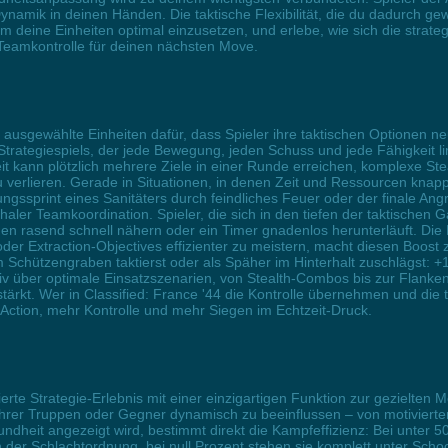
Dynamik in deinen Händen. Die taktische Flexibilität, die du dadurch gew
 deine Einheiten optimal einzusetzen, und erlebe, wie sich die strategi
 Teamkontrolle für deinen nächsten Move.
ür ausgewählte Einheiten dafür, dass Spieler ihre taktischen Optionen n
tegiespiels, der jede Bewegung, jeden Schuss und jede Fähigkeit limit
eit kann plötzlich mehrere Ziele in einer Runde erreichen, komplexe S
zu verlieren. Gerade in Situationen, in denen Zeit und Ressourcen knapp
gssprint eines Sanitäters durch feindliches Feuer oder der finale Angr
aler Teamkoordination. Spieler, die sich in den tiefen der taktischen
gen rasend schnell nähern oder ein Timer gnadenlos herunterläuft. Die
oder Extraction-Objectives effizienter zu meistern, macht diesen Boost 
im Schützengraben taktierst oder als Späher im Hinterhalt zuschlägst: 
iv über optimale Einsatzszenarien, von Stealth-Combos bis zur Flanken
ärkt. Wer in Classified: France '44 die Kontrolle übernehmen und die 
r Action, mehr Kontrolle und mehr Siegen im Echtzeit-Druck.
ierte Strategie-Erlebnis mit einer einzigartigen Funktion zur gezielten 
hrer Truppen oder Gegner dynamisch zu beeinflussen – von motivierten 
dheit angezeigt wird, bestimmt direkt die Kampfeffizienz: Bei unter 50 
er Schlachtordnung, bei null Prozent stehen sie komplett unter Schoc