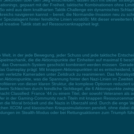
en Sekunden über den Sieg entscheiden, lassen sich mit dieser strateg
ionings, gepaart mit der Freiheit, taktische Kombinationen ohne Limit
So wird aus dem knallharten Taktik-Challenge ein dynamisches Schlach
nkreichs navigieren kannst – bereit, die Normandie-Invasion neu zu sc
r Spezialagent hinter feindliche Linien vorstößt: Mit dieser erweiterten
d kreative Taktik statt auf Ressourcenknappheit legt.
ose Welt, in der jede Bewegung, jeder Schuss und jede taktische Entsche
e Spielmechanik, die die Aktionspunkte der Einheiten auf maximal 6 bes
 das Overwatch-System geschickt kombiniert werden müssen. Gerade i
das Gameplay prägt: Mit knappen Aktionspunkten ist es entscheidend, l
um verletzte Kameraden unter Zeitdruck zu reanimieren. Das Moralsystem
ren Aktionspunkte, was die Spannung hinter den Nazi-Linien im Zweiten W
profitieren von dieser klaren Struktur, die komplexe Optionen reduziert
beim Schleichen durch feindliche Sichtkegel, die 6 Aktionspunkte zwing
acht Classified: France '44 zu einem Titel, der sowohl Veteranen als 
er in der Gaming-Community nach Titeln mit knappen Ressourcenmanag
wenn die Moral bröckelt und die Nazis in Überzahl sind. Durch die eng
schen XCOM und klassischen Kriegssimulationen pendelt, ohne dabei die
dungen im Stealth-Modus oder bei Rettungsaktionen zum Triumph füh