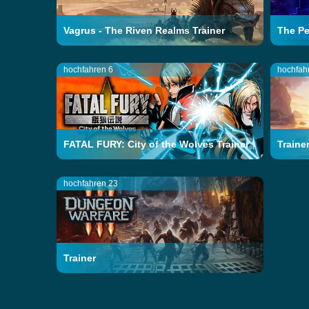
Vagrus - The Riven Realms Trainer
The Pe
hochfahren 6
hochfah
FATAL FURY: City of the Wolves Trainer
Traine
hochfahren 23
Trainer