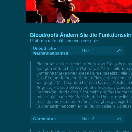
Bloodroots Ändern Sie die Funktionsein
Plattform unterstützen:
ms-store,epic
Unendliche
Num 1
Waffenhaltbarkeit
Bloodroots ist ein rasantes Hack-and-Slash-Actions
zwingen zerbrechliche Waffen wie Äxte, Leitern ode
Waffenhaltbarkeit wird diese Hürde beseitigt: Alle
Das Feature hebt den Kombo-Flow auf ein neues Le
wie gegen Mr. Boar durchziehen kannst. Spieler, die
Angriffe, kreative Strategien und maximale Zerstö
Immersion, da du dich nicht mehr um Ressourcenm
oder einfach nur Mr. Wolfs brutale Rache in vollen 
noch dynamischeres Erlebnis. Langfristig steigert d
Suchmaschinenoptimierung durch gezielte Schlüssel
Gottmodus
Num 2
In Bloodroots wird die gnadenlose Ein-Treffer-Mec