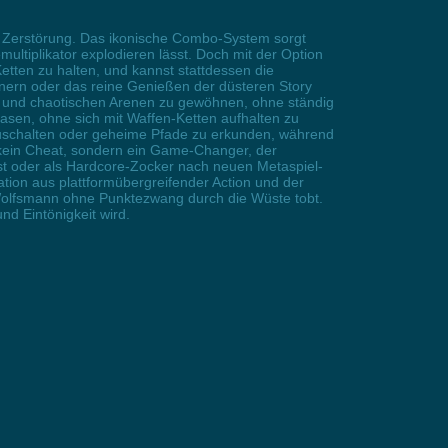
er Zerstörung. Das ikonische Combo-System sorgt
ultiplikator explodieren lässt. Doch mit der Option
etten zu halten, und kannst stattdessen die
nern oder das reine Genießen der düsteren Story
lls und chaotischen Arenen zu gewöhnen, ohne ständig
sen, ohne sich mit Waffen-Ketten aufhalten zu
zuschalten oder geheime Pfade zu erkunden, während
t kein Cheat, sondern ein Game-Changer, der
lst oder als Hardcore-Zocker nach neuen Metaspiel-
tion aus plattformübergreifender Action und der
n Wolfsmann ohne Punktezwang durch die Wüste tobt.
nd Eintönigkeit wird.