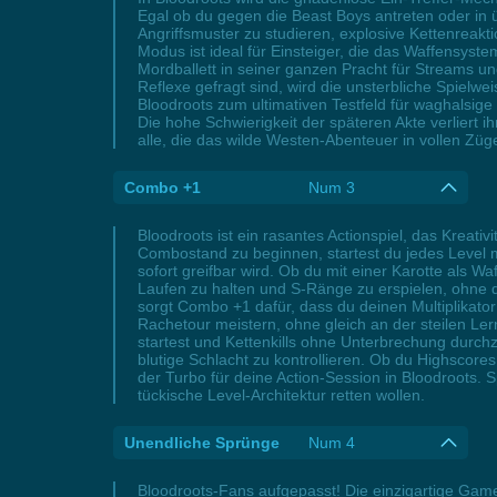
Egal ob du gegen die Beast Boys antreten oder in ü
Angriffsmuster zu studieren, explosive Kettenreak
Modus ist ideal für Einsteiger, die das Waffensyst
Mordballett in seiner ganzen Pracht für Streams 
Reflexe gefragt sind, wird die unsterbliche Spiel
Bloodroots zum ultimativen Testfeld für waghalsige S
Die hohe Schwierigkeit der späteren Akte verliert i
alle, die das wilde Westen-Abenteuer in vollen Zü
Combo +1
Num 3
Bloodroots ist ein rasantes Actionspiel, das Kreati
Combostand zu beginnen, startest du jedes Level mi
sofort greifbar wird. Ob du mit einer Karotte als W
Laufen zu halten und S-Ränge zu erspielen, ohne d
sorgt Combo +1 dafür, dass du deinen Multiplikator
Rachetour meistern, ohne gleich an der steilen L
startest und Kettenkills ohne Unterbrechung durchzi
blutige Schlacht zu kontrollieren. Ob du Highscor
der Turbo für deine Action-Session in Bloodroots. S
tückische Level-Architektur retten wollen.
Unendliche Sprünge
Num 4
Bloodroots-Fans aufgepasst! Die einzigartige Gam