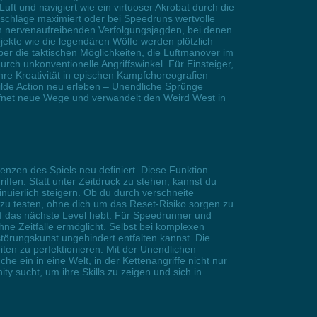
ft und navigiert wie ein virtuoser Akrobat durch die
schläge maximiert oder bei Speedruns wertvolle
n nervenaufreibenden Verfolgungsjagden, bei denen
jekte wie die legendären Wölfe werden plötzlich
ber die taktischen Möglichkeiten, die Luftmanöver im
rch unkonventionelle Angriffswinkel. Für Einsteiger,
ihre Kreativität in epischen Kampfchoreografien
wilde Action neu erleben – Unendliche Sprünge
ffnet neue Wege und verwandelt den Weird West in
enzen des Spiels neu definiert. Diese Funktion
ffen. Statt unter Zeitdruck zu stehen, kannst du
inuierlich steigern. Ob du durch verschneite
 zu testen, ohne dich um das Reset-Risiko sorgen zu
f das nächste Level hebt. Für Speedrunner und
e Zeitfalle ermöglicht. Selbst bei komplexen
örungskunst ungehindert entfalten kannst. Die
ten zu perfektionieren. Mit der Unendlichen
e ein in eine Welt, in der Kettenangriffe nicht nur
 sucht, um ihre Skills zu zeigen und sich in