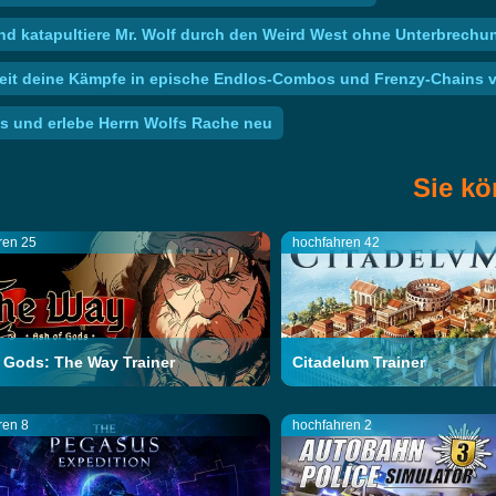
nd katapultiere Mr. Wolf durch den Weird West ohne Unterbrechu
eit deine Kämpfe in epische Endlos-Combos und Frenzy-Chains vo
s und erlebe Herrn Wolfs Rache neu
Sie kö
ren 25
hochfahren 42
 Gods: The Way Trainer
Citadelum Trainer
ren 8
hochfahren 2