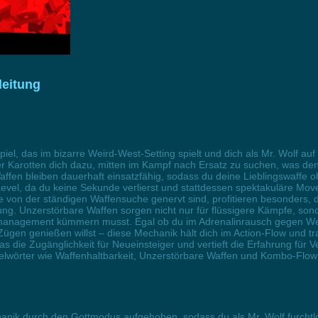
leitung
piel, das im bizarre Weird-West-Setting spielt und dich als Mr. Wolf au
r Karotten dich dazu, mitten im Kampf nach Ersatz zu suchen, was den 
 Waffen bleiben dauerhaft einsatzfähig, sodass du deine Lieblingswaffe
vel, da du keine Sekunde verlierst und stattdessen spektakuläre Mo
 von der ständigen Waffensuche genervt sind, profitieren besonders, den
rung. Unzerstörbare Waffen sorgen nicht nur für flüssigere Kämpfe, son
anagement kümmern musst. Egal ob du im Adrenalinrausch gegen Well
Zügen genießen willst – diese Mechanik hält dich im Action-Flow und tra
as die Zugänglichkeit für Neueinsteiger und vertieft die Erfahrung für 
wörter wie Waffenhaltbarkeit, Unzerstörbare Waffen und Kombo-Flow o
hanik durch den Gottmodus aufgehoben, sodass du als Mr. Wolf furchtl