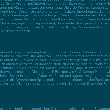
berfüllten Arenen mit Speerträgern und Schützen experimentieren wills
tionen mit Fässern auszulösen oder sogar absurde Kills mit Karotten z
em und Level-Design stressfrei erkunden möchten, Speedrunner, die ihr
und Videos einfangen. Gerade in langen Phasen mit mehrfachen Bossph
weise zum Game-Changer, der den Spielfluss bewahrt und Raum für kreat
trategien, egal ob du improvisierst, die skurrile Story genießt oder ein
hren Schrecken, sodass du dich voll auf die flüssige Action und das ch
gen erleben möchten.
vität und Präzision im Kampf belohnt, und der Combo +1-Bonus macht dich
t einem Punktemultiplikator von 1, sodass dein erster Treffer bereits
affe durch die Luft wirbelst oder Fallenmechaniken geschickt nutzt – di
ich durch fehlerhafte Startphasen zu frustrieren. Gerade in Levels m
 schneller in die Höhe treibst und die Bestenliste knackst, während An
ernkurve zu scheitern. Die Jagd nach Erfolgen wie C-C-Combo Maker! 
ehst. Selbst in späteren Akten, wo Fallen und aggressive Gegner drohen
es jagst, die Dynamik des Spiels meisterst oder einfach nur den Spaß a
pielerfreundlich, strategisch und perfekt für alle, die den Druck der 
eplay-Mechanik der Unendlichen Sprünge revolutioniert eure Bewegungs