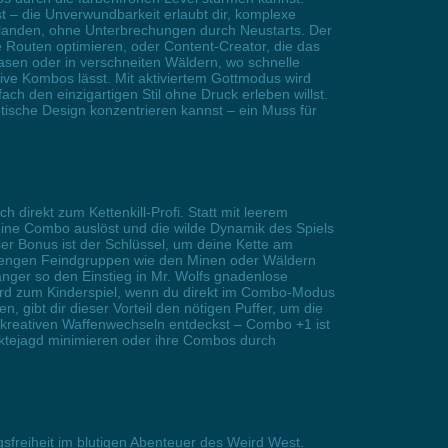
t – die Unverwundbarkeit erlaubt dir, komplexe
u landen, ohne Unterbrechungen durch Neustarts. Der
e Routen optimieren, oder Content-Creator, die das
asen oder in verschneiten Wäldern, wo schnelle
ive Kombos lässt. Mit aktiviertem Gottmodus wird
fach den einzigartigen Stil ohne Druck erleben willst.
aotische Design konzentrieren kannst – ein Muss für
 direkt zum Kettenkill-Profi. Statt mit leerem
 eine Combo auslöst und die wilde Dynamik des Spiels
eser Bonus ist der Schlüssel, um deine Kette am
it engen Feindgruppen wie den Minen oder Wäldern
fänger so den Einstieg in Mr. Wolfs gnadenlose
wird zum Kinderspiel, wenn du direkt im Combo-Modus
, gibt dir dieser Vorteil den nötigen Puffer, um die
n kreativen Waffenwechseln entdeckst – Combo +1 ist
Punktejagd minimieren oder ihre Combos durch
freiheit im blutigen Abenteuer des Weird West.