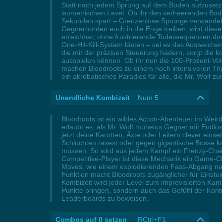
Statt nach jedem Sprung auf dem Boden aufzusetzen,
isometrischen Level. Ob ihr den verheerenden Bod
Sekunden spart – Grenzenlose Sprünge verwandeln 
Gegnerhorden euch in die Enge treiben, wird diese
erreichbar, ohne frustrierende Todessequenzen durc
One-Hit-Kill-System bieten – sei es das Ausweichen
die mit der präzisen Steuerung hadern, sorgt die ko
ausspielen können. Ob ihr nun die 100-Prozent-Voll
machen Bloodroots zu einem noch intensiveren Tri
ein akrobatisches Paradies für alle, die Mr. Wolf 
Unendliche Kombizeit
Num 5
Bloodroots ist ein wildes Action-Abenteuer im Weir
erlaubt es, als Mr. Wolf mühelos Gegner mit Endlo
jetzt deine Karotten, Äxte oder Leitern clever eins
Schluchten rasest oder gegen gigantische Bosse kä
müssen. So wird aus jedem Kampf ein Frenzy-Chain
Competitive-Player ist diese Mechanik ein Game-C
Moves, wie einem explodierenden Fass-Abgang nach
Funktion macht Bloodroots zugänglicher für Einstei
Kombizeit wird jeder Level zum improvisierten Kampf
Punkte bringen, sondern auch das Gefühl der Kontr
Leaderboards zu beweisen.
Combos auf 0 setzen
RCtrl+F1