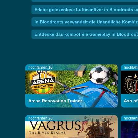
Erlebe grenzenlose Luftmanöver in Bloodroots u
In Bloodroots verwandelt die Unendliche Kombiz
Entdecke das kombofreie Gameplay in Bloodroot
hochfahren 10
hochfah
Arena Renovation Trainer
Ash of
hochfahren 20
hochfah