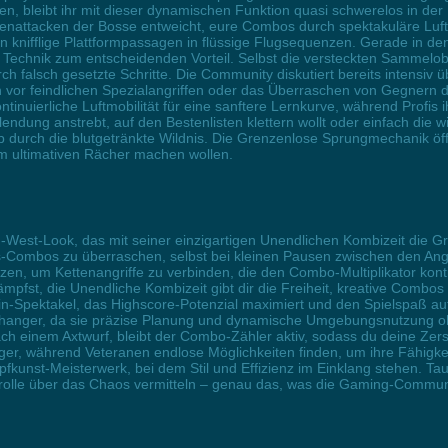
 bleibt ihr mit dieser dynamischen Funktion quasi schwerelos in der Lu
enattacken der Bosse entweicht, eure Combos durch spektakuläre Luft
knifflige Plattformpassagen in flüssige Flugsequenzen. Gerade in de
 Technik zum entscheidenden Vorteil. Selbst die versteckten Sammelob
h falsch gesetzte Schritte. Die Community diskutiert bereits intensiv ü
 vor feindlichen Spezialangriffen oder das Überraschen von Gegnern du
ntinuierliche Luftmobilität für eine sanftere Lernkurve, während Profis 
endung anstrebt, auf den Bestenlisten klettern wollt oder einfach die 
p durch die blutgetränkte Wildnis. Die Grenzenlose Sprungmechanik ö
zum ultimativen Rächer machen wollen.
d-West-Look, das mit seiner einzigartigen Unendlichen Kombizeit die Gr
s-Combos zu überraschen, selbst bei kleinen Pausen zwischen den Angri
etzen, um Kettenangriffe zu verbinden, die den Combo-Multiplikator kont
mpfst, die Unendliche Kombizeit gibt dir die Freiheit, kreative Combos
-Spektakel, das Highscore-Potenzial maximiert und den Spielspaß au
hanger, da sie präzise Planung und dynamische Umgebungsnutzung ohn
 einem Axtwurf, bleibt der Combo-Zähler aktiv, sodass du deine Zerst
ger, während Veteranen endlose Möglichkeiten finden, um ihre Fähigkei
kunst-Meisterwerk, bei dem Stil und Effizienz im Einklang stehen. Tauch
olle über das Chaos vermitteln – genau das, was die Gaming-Community