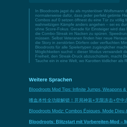
In Bloodroots jagst du als mysteriöser Wolfsmann 
normalerweise dafür, dass jeder perfekt getimte Hi
Combos auf 0 setzen öffnest du eine Tür zu völlig 
wahnwitzigen Kämpfe anders angehen – sei es durc
ohne Score-Fokus. Gerade für Einsteiger wird das 
die Combo-Streak im Nacken zu spüren. Speedrunne
müssen. Selbst Veteranen finden hier neue Heraus
die Story in zerstörten Dörfern oder verfluchten 
Bloodroots für alle Spielertypen zugänglicher mac
Möglichkeiten suchst – dieser Modus verwandelt di
Freiheit, den Streak-Druck abzuschütteln, macht Bl
Tauche ein in eine Welt, wo Karotten tödlicher als
Weitere Sprachen
Bloodroots Mod Tips: Infinite Jumps, Weapons
嗜血本性全功能解锁！开局神装+无限连击+空中
Bloodroots Modz: Combos Épiques, Mode Dieu & D
Bloodroots: Blitzstart mit Vorbereiten-Mod 