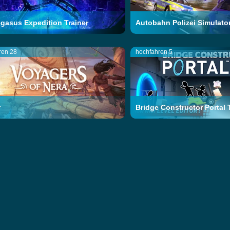
gasus Expedition Trainer
Autobahn Polizei Simulator
ren 28
hochfahren 5
r
Bridge Constructor Portal 