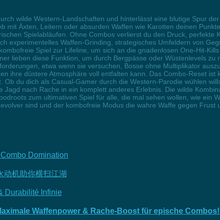
durch wilde Western-Landschaften und hinterlässt eine blutige Spur d
eb mit Äxten, Leitern oder absurden Waffen wie Karotten deinen Punktem
frischen Spielabläufen. Ohne Combos verlierst du den Druck, perfekte K
h experimentelles Waffen-Grinding, strategisches Umfeldern von Geg
kombofreie Spiel zur Lifeline, um sich an die gnadenlosen One-Hit-Ki
r lieben diese Funktion, um durch Bergpässe oder Wüstenlevels zu ra
forderungen, etwa wenn sie versuchen, Bosse ohne Multiplikator aus
Minen ihre düstere Atmosphäre voll entfalten kann. Das Combo-Reset is
ht. Ob du dich als Casual-Gamer durch die Western-Parodie wühlen wil
e Jagd nach Rache in ein komplett anderes Erlebnis. Die wilde Kombina
oodroots zum ultimativen Spiel für alle, die mal sehen wollen, wie ei
 Revolver sind und der kombofreie Modus die wahre Waffe gegen Frust u
 & Combo Domination
永动机助你横扫江湖
urabilité Infinie
– Maximale Waffenpower & Rache-Boost für epische Combos!