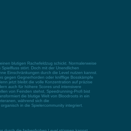
f einen blutigen Rachefeldzug schickt. Normalerweise
Spielfluss stört. Doch mit der Unendlichen
 ohne Einschränkungen durch die Level nutzen kannst.
ves gegen Gegnerhorden oder knifflige Bosskämpfe
n jetzt bleibt die volle Konzentration auf präzise
dern auch für höhere Scores und intensivere
en von Feinden stehst, Speedrunning-Profi bist
nsformiert die blutige Welt von Bloodroots in ein
Veteranen, während sich die
rganisch in die Spielercommunity integriert.
os durch die farbenfrohen Level stürmen kannst.