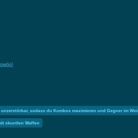
комбо!
fen unzerstörbar, sodass du Kombos maximieren und Gegner im W
t skurrilen Waffen