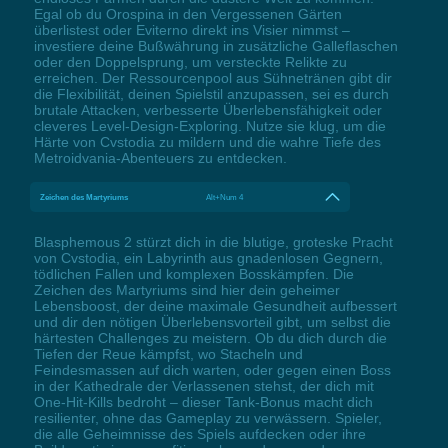
Egal ob du Orospina in den Vergessenen Gärten
überlistest oder Eviterno direkt ins Visier nimmst –
investiere deine Bußwährung in zusätzliche Galleflaschen
oder den Doppelsprung, um versteckte Relikte zu
erreichen. Der Ressourcenpool aus Sühnetränen gibt dir
die Flexibilität, deinen Spielstil anzupassen, sei es durch
brutale Attacken, verbesserte Überlebensfähigkeit oder
cleveres Level-Design-Exploring. Nutze sie klug, um die
Härte von Cvstodia zu mildern und die wahre Tiefe des
Metroidvania-Abenteuers zu entdecken.
Zeichen des Martyriums
Alt+Num 4
Blasphemous 2 stürzt dich in die blutige, groteske Pracht
von Cvstodia, ein Labyrinth aus gnadenlosen Gegnern,
tödlichen Fallen und komplexen Bosskämpfen. Die
Zeichen des Martyriums sind hier dein geheimer
Lebensboost, der deine maximale Gesundheit aufbessert
und dir den nötigen Überlebensvorteil gibt, um selbst die
härtesten Challenges zu meistern. Ob du dich durch die
Tiefen der Reue kämpfst, wo Stacheln und
Feindesmassen auf dich warten, oder gegen einen Boss
in der Kathedrale der Verlassenen stehst, der dich mit
One-Hit-Kills bedroht – dieser Tank-Bonus macht dich
resilienter, ohne das Gameplay zu verwässern. Spieler,
die alle Geheimnisse des Spiels aufdecken oder ihre