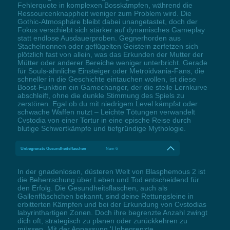
Fehlerquote in komplexen Bosskämpfen, während die
Ressourcenknappheit weniger zum Problem wird. Die
Gothic-Atmosphäre bleibt dabei unangetastet, doch der
Fokus verschiebt sich stärker auf dynamisches Gameplay
statt endlose Ausdauerproben. Gegnerhorden aus
Stachelnonnen oder geflügelten Geistern zerfetzen sich
plötzlich fast von allein, was das Erkunden der Mutter der
Mütter oder anderer Bereiche weniger unterbricht. Gerade
für Souls-ähnliche Einsteiger oder Metroidvania-Fans, die
schneller in die Geschichte eintauchen wollen, ist diese
Boost-Funktion ein Gamechanger, der die steile Lernkurve
abschleift, ohne die dunkle Stimmung des Spiels zu
zerstören. Egal ob du mit niedrigem Level kämpfst oder
schwache Waffen nutzt – Leichte Tötungen verwandelt
Cvstodia von einer Tortur in eine epische Reise durch
blutige Schwertkämpfe und tiefgründige Mythologie.
Unbegrenzte Gesundheitsflaschen
Num 6
In der gnadenlosen, düsteren Welt von Blasphemous 2 ist
die Beherrschung über Leben und Tod entscheidend für
den Erfolg. Die Gesundheitsflaschen, auch als
Gallenfläschchen bekannt, sind deine Rettungsleine in
erbitterten Kämpfen und bei der Erkundung von Cvstodias
labyrinthartigen Zonen. Doch ihre begrenzte Anzahl zwingt
dich oft, strategisch zu planen oder zurückkehren zu
müssen. Mit der Anpassung 'Unbegrenzte