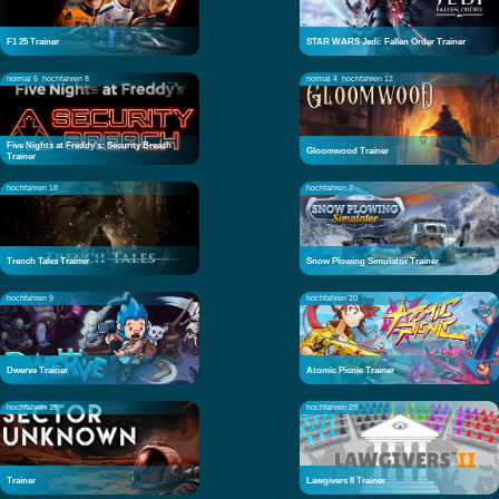
F1 25 Trainer
STAR WARS Jedi: Fallen Order Trainer
normal 6
hochfahren 8
normal 4
hochfahren 12
Five Nights at Freddy's: Security Breach
Gloomwood Trainer
Trainer
hochfahren 18
hochfahren 3
Trench Tales Trainer
Snow Plowing Simulator Trainer
hochfahren 9
hochfahren 20
Dwerve Trainer
Atomic Picnic Trainer
hochfahren 19
hochfahren 28
Trainer
Lawgivers II Trainer