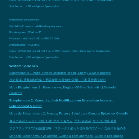
Speicherplatz：4 GB verfügbarer Speicherplatz
Empfohlene Konfigurationen:
Setzt 64-Bit-Prozessor und -Betriebssystem voraus
Betriebssystem：Windows 10
Prozessor：Intel Core i3-550 or AMD FX-4100
Arbeitsspeicher：6 GB RAM
Grafik：NVIDIA GeForce GT 710, 1 GB or AMD Radeon R7 240, 1 GB or Intel HD Graphics 530
Speicherplatz：4 GB verfügbarer Speicherplatz
Weitere Sprachen
Blasphemous 2 Mods: Unlock Unlimited Health, Energy & MoM Boosts!
神之亵渎2硬核辅助合集：无限能量/血量锁/处决流，扭曲圣殿通关秘技
Mods Blasphemous 2 : Boost de vie, Dégâts +50% et Soin infini | Cvstodia
Hardcore
Blasphemous 2: Krass drauf mit Modifikationen für endlose Inbrunst,
Lebensboost & mehr!
Mods de Blasphemous 2: Marcas, Fervor y Salud para Combos Épicos en Cvstodia
블라스페머스 2 하드코어 조작: 무기 스킬트리, 무한 에너지, 보스전 전략 강화
ブラスフェマス2の高難度攻略！ステータス強化＆無限熱情でクールな操作を極める
Mods de Blasphemous 2: Domine Cvstodia com Upgrades, Builds e Exploração