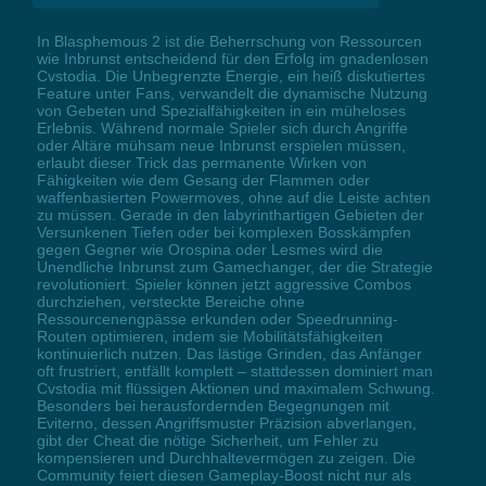
In Blasphemous 2 ist die Beherrschung von Ressourcen
wie Inbrunst entscheidend für den Erfolg im gnadenlosen
Cvstodia. Die Unbegrenzte Energie, ein heiß diskutiertes
Feature unter Fans, verwandelt die dynamische Nutzung
von Gebeten und Spezialfähigkeiten in ein müheloses
Erlebnis. Während normale Spieler sich durch Angriffe
oder Altäre mühsam neue Inbrunst erspielen müssen,
erlaubt dieser Trick das permanente Wirken von
Fähigkeiten wie dem Gesang der Flammen oder
waffenbasierten Powermoves, ohne auf die Leiste achten
zu müssen. Gerade in den labyrinthartigen Gebieten der
Versunkenen Tiefen oder bei komplexen Bosskämpfen
gegen Gegner wie Orospina oder Lesmes wird die
Unendliche Inbrunst zum Gamechanger, der die Strategie
revolutioniert. Spieler können jetzt aggressive Combos
durchziehen, versteckte Bereiche ohne
Ressourcenengpässe erkunden oder Speedrunning-
Routen optimieren, indem sie Mobilitätsfähigkeiten
kontinuierlich nutzen. Das lästige Grinden, das Anfänger
oft frustriert, entfällt komplett – stattdessen dominiert man
Cvstodia mit flüssigen Aktionen und maximalem Schwung.
Besonders bei herausfordernden Begegnungen mit
Eviterno, dessen Angriffsmuster Präzision abverlangen,
gibt der Cheat die nötige Sicherheit, um Fehler zu
kompensieren und Durchhaltevermögen zu zeigen. Die
Community feiert diesen Gameplay-Boost nicht nur als