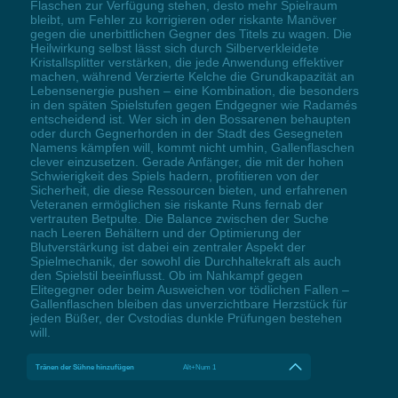
Flaschen zur Verfügung stehen, desto mehr Spielraum
bleibt, um Fehler zu korrigieren oder riskante Manöver
gegen die unerbittlichen Gegner des Titels zu wagen. Die
Heilwirkung selbst lässt sich durch Silberverkleidete
Kristallsplitter verstärken, die jede Anwendung effektiver
machen, während Verzierte Kelche die Grundkapazität an
Lebensenergie pushen – eine Kombination, die besonders
in den späten Spielstufen gegen Endgegner wie Radamés
entscheidend ist. Wer sich in den Bossarenen behaupten
oder durch Gegnerhorden in der Stadt des Gesegneten
Namens kämpfen will, kommt nicht umhin, Gallenflaschen
clever einzusetzen. Gerade Anfänger, die mit der hohen
Schwierigkeit des Spiels hadern, profitieren von der
Sicherheit, die diese Ressourcen bieten, und erfahrenen
Veteranen ermöglichen sie riskante Runs fernab der
vertrauten Betpulte. Die Balance zwischen der Suche
nach Leeren Behältern und der Optimierung der
Blutverstärkung ist dabei ein zentraler Aspekt der
Spielmechanik, der sowohl die Durchhaltekraft als auch
den Spielstil beeinflusst. Ob im Nahkampf gegen
Elitegegner oder beim Ausweichen vor tödlichen Fallen –
Gallenflaschen bleiben das unverzichtbare Herzstück für
jeden Büßer, der Cvstodias dunkle Prüfungen bestehen
will.
Tränen der Sühne hinzufügen
Alt+Num 1