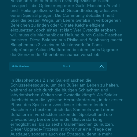
Bosse antretet oder durch niveauspezifische Fallen
navigiert – die Optimierung eurer Galle-Flaschen-Anzahl
und -Heilungseffizienz durch Gesundheitsupgrades wird
euren Spielstil prägen. Die Community debattiert heiß
über die besten Wege, um Leere Gefäße in verborgenen
Bereichen zu finden oder Ornate Kelche effizient
einzusetzen, doch eines ist klar: Wer Cvstodia erobern
will, muss die Mechanik der Heilung durch Galle-Flaschen
meistern. Diese Balance aus Risiko und Belohnung macht
Blasphemous 2 zu einem Meisterwerk für Fans
tiefgründiger Action-Plattformer, bei dem jedes Upgrade
die Grenzen der Überlebenschance verschiebt.
Gallenflaschen
Num 8
In Blasphemous 2 sind Gallenflaschen die
Schlüsselressource, um den Büßer am Leben zu halten,
während er sich durch die blutigen Schlachten und
labyrinthischen Welten von Cvstodia kämpft. Als Spieler
durchlebt man die typische Herausforderung, in der ersten
Phase des Spiels nur zwei dieser lebensrettenden
Flaschen zu besitzen, doch das Sammeln von Leeren
Behältern in versteckten Ecken der Spielwelt und die
Umwandlung bei der Dame der Blutverstärkung
ermöglicht es, bis zu sechs Gallenflaschen zu nutzen.
Dieser Upgrade-Prozess ist nicht nur eine Frage der
Ausdauer, sondern auch der Strategie, denn je mehr