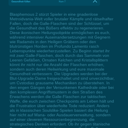
Gesundheit füllen
Num 7
Blasphemous 2 stürzt Spieler in eine gnadenlose
Metroidvania-Welt voller brutaler Kämpfe und rätselhafter
Fallen, doch die Galle-Flaschen sind der Schlüssel, um
die Gesundheit des Büßers effektiv zu regenerieren.
Diese ikonischen Heilungsobjekte ermöglichen es euch,
während intensiver Auseinandersetzungen mit Gegnern
wie Radamés in den Heiligen Gräbern oder den
blutrünstigen Horden im Profundo Lamento rasch
Lebenspunkte wiederherzustellen. Zu Beginn startet ihr
mit zwei Galle-Flaschen, doch durch das Sammeln von
Leeren Gefäßen, Ornaten Kelchen und Kristallsplittern
könnt ihr nicht nur die Anzahl der Flaschen erhöhen,
sondern auch deren Heilwirkung und eure maximale
Gesundheit verbessern. Die Upgrades werden bei der
Blut-Upgrade-Dame freigeschaltet und sind unverzichtbar,
um Cvstodias grausame Mechaniken zu überstehen. In
den engen Gängen der Versunkenen Kathedrale oder bei
den komplexen Angriffsmustern in den Straßen des
Erwachens werden die Galle-Flaschen zur taktischen
Waffe, die euch zwischen Checkpoints am Leben hält und
die Frustration über wiederholte Tode reduziert. Anders
als in klassischen Soulslike-Spielen basiert die Heilung
hier nicht auf Mana- oder Ausdauerverwaltung, sondern
auf einer cleveren Ressourcenbegrenzung, die
strategisches Denken erfordert. Ob ihr gegen titanische