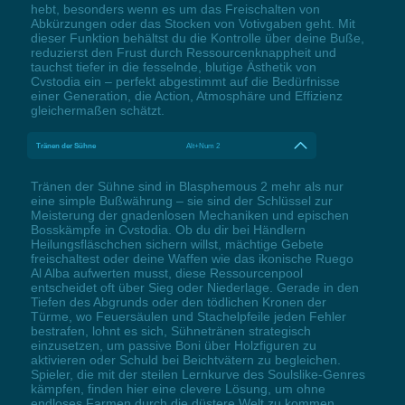
hebt, besonders wenn es um das Freischalten von
Abkürzungen oder das Stocken von Votivgaben geht. Mit
dieser Funktion behältst du die Kontrolle über deine Buße,
reduzierst den Frust durch Ressourcenknappheit und
tauchst tiefer in die fesselnde, blutige Ästhetik von
Cvstodia ein – perfekt abgestimmt auf die Bedürfnisse
einer Generation, die Action, Atmosphäre und Effizienz
gleichermaßen schätzt.
Tränen der Sühne
Alt+Num 2
Tränen der Sühne sind in Blasphemous 2 mehr als nur
eine simple Bußwährung – sie sind der Schlüssel zur
Meisterung der gnadenlosen Mechaniken und epischen
Bosskämpfe in Cvstodia. Ob du dir bei Händlern
Heilungsfläschchen sichern willst, mächtige Gebete
freischaltest oder deine Waffen wie das ikonische Ruego
Al Alba aufwerten musst, diese Ressourcenpool
entscheidet oft über Sieg oder Niederlage. Gerade in den
Tiefen des Abgrunds oder den tödlichen Kronen der
Türme, wo Feuersäulen und Stachelpfeile jeden Fehler
bestrafen, lohnt es sich, Sühnetränen strategisch
einzusetzen, um passive Boni über Holzfiguren zu
aktivieren oder Schuld bei Beichtvätern zu begleichen.
Spieler, die mit der steilen Lernkurve des Soulslike-Genres
kämpfen, finden hier eine clevere Lösung, um ohne
endloses Farmen durch die düstere Welt zu kommen.