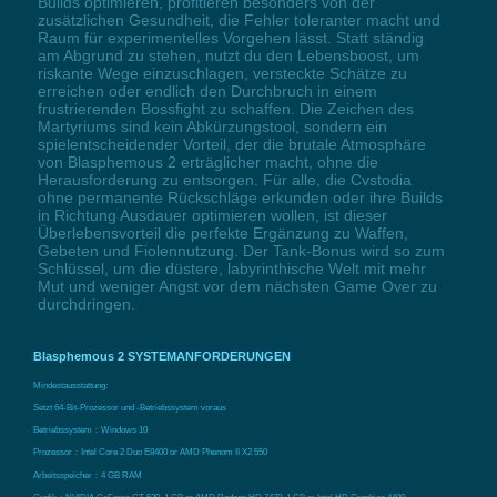
Builds optimieren, profitieren besonders von der
zusätzlichen Gesundheit, die Fehler toleranter macht und
Raum für experimentelles Vorgehen lässt. Statt ständig
am Abgrund zu stehen, nutzt du den Lebensboost, um
riskante Wege einzuschlagen, versteckte Schätze zu
erreichen oder endlich den Durchbruch in einem
frustrierenden Bossfight zu schaffen. Die Zeichen des
Martyriums sind kein Abkürzungstool, sondern ein
spielentscheidender Vorteil, der die brutale Atmosphäre
von Blasphemous 2 erträglicher macht, ohne die
Herausforderung zu entsorgen. Für alle, die Cvstodia
ohne permanente Rückschläge erkunden oder ihre Builds
in Richtung Ausdauer optimieren wollen, ist dieser
Überlebensvorteil die perfekte Ergänzung zu Waffen,
Gebeten und Fiolennutzung. Der Tank-Bonus wird so zum
Schlüssel, um die düstere, labyrinthische Welt mit mehr
Mut und weniger Angst vor dem nächsten Game Over zu
durchdringen.
Blasphemous 2 SYSTEMANFORDERUNGEN
Mindestausstattung:
Setzt 64-Bit-Prozessor und -Betriebssystem voraus
Betriebssystem：Windows 10
Prozessor：Intel Core 2 Duo E8400 or AMD Phenom II X2 550
Arbeitsspeicher：4 GB RAM
Grafik：NVIDIA GeForce GT 520, 1 GB or AMD Radeon HD 7470, 1 GB or Intel HD Graphics 4400