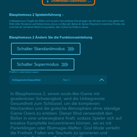
Download Gamebuff Trainer
Blasphemous 2 Spieleinführung：
In Blasphemous 2 begibt der Büßer sich erneut in den endlosen Kampf gegen das Mirakel und in eine gefahrvolle
Welt voller Mysterien und Geheimnisse, die es zu lüften gilt. Bahne dir deinen Weg durch monströse Horden, die
zwischen dir und deiner Bestimmung stehen, dem Zyklus ein Ende zu setzen.
Blasphemous 2 Ändern Sie die Funktionseinleitung
Schalter Standardmodus
Schalter Supermodus
Plattform unterstützen:
steam
Unbegrenzte Gesundheit
Num 1
In Blasphemous 2, einem souls-like-Game mit
gnadenloser Schwierigkeit, wird die Unbegrenzte
Gesundheit zum Schlüssel, um die komplexen
Mechaniken und die gotische Atmosphäre ohne ständige
Game Overs zu erleben. Dieser Mod verwandelt den
Büßer in eine unbesiegbare Kraft, sodass Spieler sich auf
kreative Kampfstile konzentrieren können, sei es mit
Parierklingen oder Blutmagie-Waffen. God Mode verleiht
die Freiheit, Fallen wie Stacheln zu ignorieren und