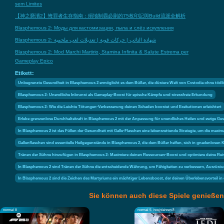
sem Limites
【神之褻瀆2】悔罪者生存指南：殞地制霸必刷的75枚印記與Build流派全解析
Blasphemous 2: Моды для кастомизации, пыла и слёз искупления
Blasphemous 2: شهادة التائب | حركات قوية | تعديلات لعب ملحمية
Blasphemous 2: Mod Marchi Martirio, Stamina Infinita & Salute Estrema per
Gameplay Epico
Etikett:
Unbegrenzte Gesundheit in Blasphemous 2 ermöglicht es dem Büßer, die düstere Welt von Cvstodia ohne töd
Blasphemous 2: Unendliche Inbrunst als Gameplay-Boost für epische Kämpfe und stressfreie Erkundung
Blasphemous 2: Wie die Leichte Tötungen-Verbesserung deinen Schaden boostet und Exekutionen erleichtert
Erlebe grenzenlose Durchhaltekraft in Blasphemous 2 mit der Anpassung für unendliches Heilen und ewige Gesu
In Blasphemous 2 ist das Füllen der Gesundheit mit Galle-Flaschen eine lebensrettende Strategie, um die maxi
Gallenflaschen sind essentielle Heilgegenstände in Blasphemous 2, die dem Büßer helfen, sich in gnadenlosen
Tränen der Sühne hinzufügen in Blasphemous 2: Maximiere deinen Ressourcen-Boost und optimiere deine Rei
In Blasphemous 2 sind Tränen der Sühne die entscheidende Währung, um Fähigkeiten zu verbessern, Ausrüstu
In Blasphemous 2 sind die Zeichen des Martyriums ein mächtiger Lebensboost, der deinen Überlebensvorteil in
Sie können auch diese Spiele genießen
normal 8
normal 5
hochfahren 8