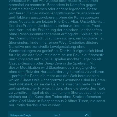
versteckte Relikte wie Gebete oder Rosenkranzperlen
stressfrei zu sammeln. Besonders in Kämpfen gegen
Großmeister Radamés oder andere legendäre Bosse
profitieren Gamer davon, Angriffsmuster zu analysieren
und Taktiken auszuprobieren, ohne die Konsequenzen
eines Neustarts am letzten Prie-Dieu-Altar. Unsterblichkeit
löst das Problem der hohen Lernkurve, indem sie Frust
reduziert und die Erkundung der epischen Landschaften
ohne Ressourcenmanagement ermöglicht. Spieler, die in
der Community nach Lösungen suchen, um Blockaden zu
überwinden, finden hier einen Weg, Cvstodias düstere
Narrative und kunstvolle Levelgestaltung ohne
Wiederholungen zu genießen. Der Hack eignet sich ideal
für alle, die das Spiel mit einem neuen Fokus auf Ästhetik
und Story statt auf Survival spielen möchten, egal ob als
Casual-Session oder Deep-Dive in die Spielwelt. Mit
dieser Modifikation wird Blasphemous 2 zugänglicher,
ohne den Reiz der Herausforderung komplett zu verlieren
– perfekt für Fans, die mehr aus der Welt herausholen
wollen. Cheats wie Unbegrenzte Gesundheit sind in Foren
heiß diskutiert, da sie die Balance zwischen harter Kritik
und spielerischer Freiheit finden, ohne die Seele des Titels
zu zerstören. Egal ob du nach einem Shortcut suchst oder
einfach nur die Kunst des Todes ohne Strafe erforschen
willst: God Mode in Blasphemous 2 öffnet Türen, die sonst
nur Profis durchqueren würden.
Unbegrenzte Energie
Num 2