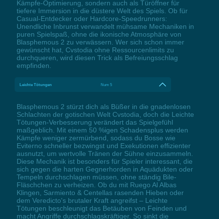
Kämpfe-Optimierung, sondern auch als Türöffner für
tiefere Immersion in die düstere Welt des Spiels. Ob für
Casual-Entdecker oder Hardcore-Speedrunners:
Unendliche Inbrunst verwandelt mühsame Mechaniken in
puren Spielspaß, ohne die ikonische Atmosphäre von
Blasphemous 2 zu verwässern. Wer sich schon immer
gewünscht hat, Cvstodia ohne Ressourcenlimits zu
durchqueren, wird diesen Trick als Befreiungsschlag
empfinden.
Leichte Tötungen
Num 5
Blasphemous 2 stürzt dich als Büßer in die gnadenlosen
Schlachten der gotischen Welt Cvstodia, doch die Leichte
Tötungen-Verbesserung verändert das Spielgefühl
maßgeblich. Mit einem 50 %igen Schadensplus werden
Kämpfe weniger zermürbend, sodass du Bosse wie
Eviterno schneller bezwingst und Exekutionen effizienter
ausnutzt, um wertvolle Tränen der Sühne einzusammeln.
Diese Mechanik ist besonders für Spieler interessant, die
sich gegen die harten Gegnerhorden in Aquädukten oder
Tempeln durchschlagen müssen, ohne ständig Bile-
Fläschchen zu verheizen. Ob du mit Ruego Al Albas
Klingen, Sarmiento & Centellas rasenden Hieben oder
dem Veredicto's brutaler Kraft angreifst – Leichte
Tötungen beschleunigt das Betäuben von Feinden und
macht Angriffe durchschlagskräftiger. So sinkt die