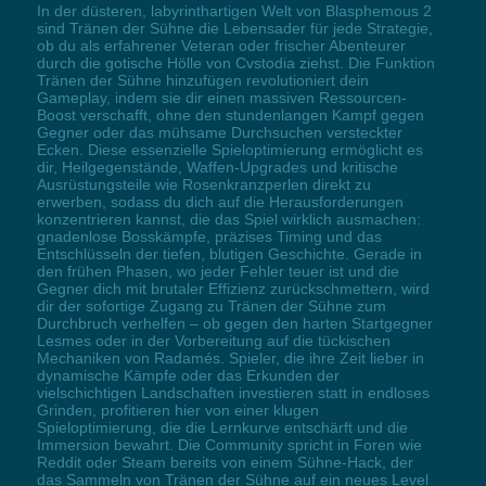
In der düsteren, labyrinthartigen Welt von Blasphemous 2
sind Tränen der Sühne die Lebensader für jede Strategie,
ob du als erfahrener Veteran oder frischer Abenteurer
durch die gotische Hölle von Cvstodia ziehst. Die Funktion
Tränen der Sühne hinzufügen revolutioniert dein
Gameplay, indem sie dir einen massiven Ressourcen-
Boost verschafft, ohne den stundenlangen Kampf gegen
Gegner oder das mühsame Durchsuchen versteckter
Ecken. Diese essenzielle Spieloptimierung ermöglicht es
dir, Heilgegenstände, Waffen-Upgrades und kritische
Ausrüstungsteile wie Rosenkranzperlen direkt zu
erwerben, sodass du dich auf die Herausforderungen
konzentrieren kannst, die das Spiel wirklich ausmachen:
gnadenlose Bosskämpfe, präzises Timing und das
Entschlüsseln der tiefen, blutigen Geschichte. Gerade in
den frühen Phasen, wo jeder Fehler teuer ist und die
Gegner dich mit brutaler Effizienz zurückschmettern, wird
dir der sofortige Zugang zu Tränen der Sühne zum
Durchbruch verhelfen – ob gegen den harten Startgegner
Lesmes oder in der Vorbereitung auf die tückischen
Mechaniken von Radamés. Spieler, die ihre Zeit lieber in
dynamische Kämpfe oder das Erkunden der
vielschichtigen Landschaften investieren statt in endloses
Grinden, profitieren hier von einer klugen
Spieloptimierung, die die Lernkurve entschärft und die
Immersion bewahrt. Die Community spricht in Foren wie
Reddit oder Steam bereits von einem Sühne-Hack, der
das Sammeln von Tränen der Sühne auf ein neues Level