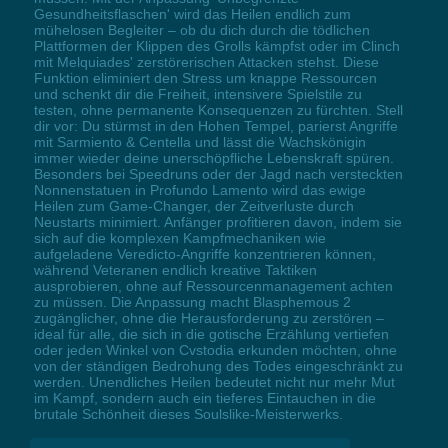
Gesundheitsflaschen' wird das Heilen endlich zum
mühelosen Begleiter – ob du dich durch die tödlichen
Plattformen der Klippen des Grolls kämpfst oder im Clinch
mit Melquiades' zerstörerischen Attacken stehst. Diese
Funktion eliminiert den Stress um knappe Ressourcen
und schenkt dir die Freiheit, intensivere Spielstile zu
testen, ohne permanente Konsequenzen zu fürchten. Stell
dir vor: Du stürmst in den Hohen Tempel, parierst Angriffe
mit Sarmiento & Centella und lässt die Wachskönigin
immer wieder deine unerschöpfliche Lebenskraft spüren.
Besonders bei Speedruns oder der Jagd nach versteckten
Nonnenstatuen in Profundo Lamento wird das ewige
Heilen zum Game-Changer, der Zeitverluste durch
Neustarts minimiert. Anfänger profitieren davon, indem sie
sich auf die komplexen Kampfmechaniken wie
aufgeladene Veredicto-Angriffe konzentrieren können,
während Veteranen endlich kreative Taktiken
ausprobieren, ohne auf Ressourcenmanagement achten
zu müssen. Die Anpassung macht Blasphemous 2
zugänglicher, ohne die Herausforderung zu zerstören –
ideal für alle, die sich in die gotische Erzählung vertiefen
oder jeden Winkel von Cvstodia erkunden möchten, ohne
von der ständigen Bedrohung des Todes eingeschränkt zu
werden. Unendliches Heilen bedeutet nicht nur mehr Mut
im Kampf, sondern auch ein tieferes Eintauchen in die
brutale Schönheit dieses Soulslike-Meisterwerks.