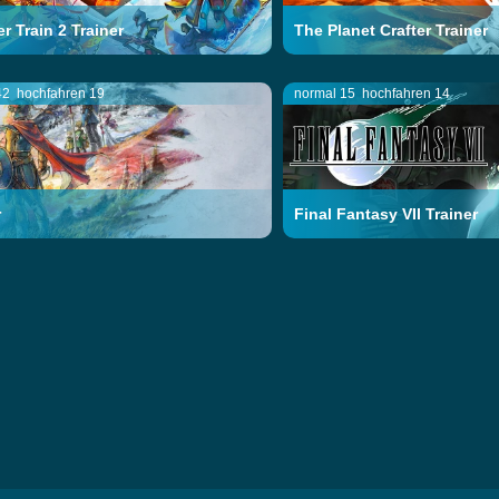
r Train 2 Trainer
The Planet Crafter Trainer
42
hochfahren 19
normal 15
hochfahren 14
r
Final Fantasy VII Trainer