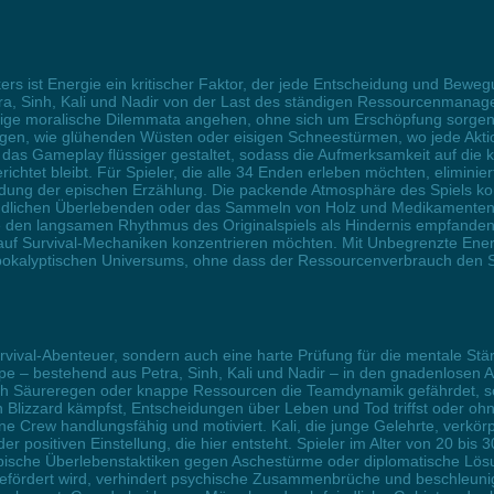
ers ist Energie ein kritischer Faktor, der jede Entscheidung und Bewe
ra, Sinh, Kali und Nadir von der Last des ständigen Ressourcenmanage
ige moralische Dilemmata angehen, ohne sich um Erschöpfung sorgen 
ngen, wie glühenden Wüsten oder eisigen Schneestürmen, wo jede Akti
s Gameplay flüssiger gestaltet, sodass die Aufmerksamkeit auf die
htet bleibt. Für Spieler, die alle 34 Enden erleben möchten, eliminie
dung der epischen Erzählung. Die packende Atmosphäre des Spiels ko
indlichen Überlebenden oder das Sammeln von Holz und Medikamenten 
e den langsamen Rhythmus des Originalspiels als Hindernis empfanden
att auf Survival-Mechaniken konzentrieren möchten. Mit Unbegrenzte Ener
kalyptischen Universums, ohne dass der Ressourcenverbrauch den Spi
urvival-Abenteuer, sondern auch eine harte Prüfung für die mentale Stär
uppe – bestehend aus Petra, Sinh, Kali und Nadir – in den gnadenlosen
urch Säureregen oder knappe Ressourcen die Teamdynamik gefährdet, so
en Blizzard kämpfst, Entscheidungen über Leben und Tod triffst oder oh
ine Crew handlungsfähig und motiviert. Kali, die junge Gelehrte, verkör
 der positiven Einstellung, die hier entsteht. Spieler im Alter von 20 bi
epische Überlebenstaktiken gegen Aschestürme oder diplomatische L
 gefördert wird, verhindert psychische Zusammenbrüche und beschleuni