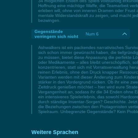
34 möglichen Enden des Spiels vollständig erkund
Hoffnung eine mächtige Waffe, die Teamarbeit verbe
erleben will, ohne von inneren Dramen oder Frust 
mentale Widerstandskraft zu zeigen, und macht jed
bezwingen.
Gegenstände
Num 6
verringern sich nicht
Ashwalkers ist ein packendes narrativisches Surviva
sich schon immer gewünscht haben, die tiefgründi
zu müssen, bietet diese Anpassung die perfekte Lö
oder Medikamente – alles bleibt unerschöpflich, 
konzentrieren, statt sich mit Vorratsverwaltung her
reinen Erlebnis, ohne den Druck knapper Ressource
Varianten werden mit dieser Änderung zum Kinders
stärker in den Vordergrund rücken. Ob ihr eine zwe
Zeitdruck genießen möchtet – hier wird eure Strat
Vergangenheit an, sodass ihr die 34 Enden ohne 
ein intensiveres Spielerlebnis, das sowohl Hardc
durch ständige Inventar-Sorgen? Geschichte. Jetz
die Beziehungen zwischen den Protagonisten verti
Spielraum. Unbegrenzte Gegenstände? Kein Problem.
Weitere Sprachen