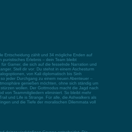
ede Entscheidung zählt und 34 mögliche Enden auf
n puristisches Erlebnis – dein Team bleibt
r Gamer, die sich auf die fesselnde Narration und
anger. Stell dir vor: Du stehst in einem Aschesturm
alogoptionen, von Kali diplomatisch bis Sinh
d so jeder Durchgang zu einem neuen Abenteuer –
e Atmosphäre genießen möchten, ohne sich ständig um
e stürzen wollen. Der Gottmodus macht die Jagd nach
d von Teammitgliedern eliminiert. So bleibt mehr
il und Life is Strange. Für alle, die Ashwalkers als
ingen und die Tiefe der moralischen Dilemmata voll