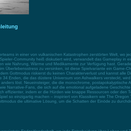
leitung
erteams in einer von vulkanischen Katastrophen zerstörten Welt, wo j
 Spieler-Community heiß diskutiert wird, verwandelt das Gameplay in ei
 wie Nahrung, Wärme und Medikamente zur Verfügung hast. Gerade fü
 im Überlebensstress zu versinken, ist diese Spielvariante ein Game-Ch
dem Gottmodus riskierst du keinen Charakterverlust und kannst alle Di
e 34 Enden, die das düstere Universum von Ashwalkers versteckt, wir
e anders löst. Neueinsteiger, die die monochrome, postapokalyptisch
wie Narrative-Fans, die sich auf die emotional aufgeladene Geschicht
ch effizienter, indem er die Hürden wie knappe Ressourcen oder den To
l so einzigartig machen – inspiriert von Klassikern wie The Oregon Tra
ottmodus die ultimative Lösung, um die Schatten der Einöde zu durchdr