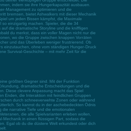
od deiner vierköpfigen Gruppe entscheidet. Die
mmen, indem sie ihre Hungerkapazität ausbauen.
nger-Management zu optimieren und die
itt bremsen, bietet Ashwalkers mit dieser Mechanik
Spiel um jeden Bissen kämpfst, die Maximale
so einzigartig machen. Spieler, die die 34
f die dramatische Storyline und die kniffligen
bald du merkst, dass ein voller Magen nicht nur die
ationen, wo die Gruppe zwischen knappen Vorräten
icher und das Überleben weniger frustrierend. Ob
alkers einzutauchen, ohne vom ständigen Hunger-Druck
ne Survival-Geschichte – mit mehr Zeit für die
ine größten Gegner sind. Mit der Funktion
e Erkundung, dramatische Entscheidungen und die
en. Diese clevere Anpassung macht das Spiel
en Enden, die Interaktion mit feindlichen Gruppen
Märschen durch schneeverwehte Zonen oder während
tterlich. So kannst du in der aschebedeckten Ödnis
 die narrative Tiefe und die emotionalen
teranen, die alle Spielvarianten erleben wollen,
-Mechanik in einen flüssigen Part, sodass die
n. Egal ob du die düstere Welt erkundest oder dich
elt.