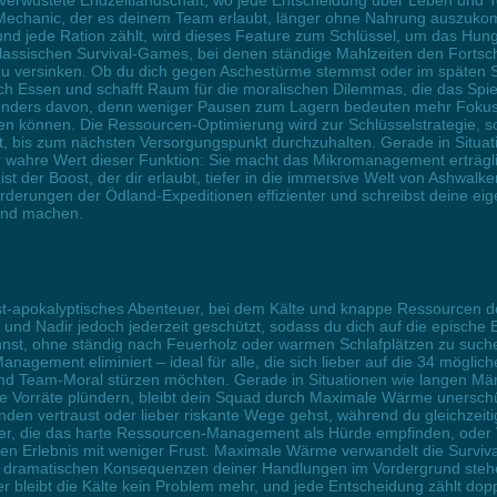
n verwüstete Endzeitlandschaft, wo jede Entscheidung über Leben und T
-Mechanic, der es deinem Team erlaubt, länger ohne Nahrung auszuko
nd jede Ration zählt, wird dieses Feature zum Schlüssel, um das Hu
assischen Survival-Games, bei denen ständige Mahlzeiten den Fortschr
s zu versinken. Ob du dich gegen Aschestürme stemmst oder im späten 
ch Essen und schafft Raum für die moralischen Dilemmas, die das Spiel 
onders davon, denn weniger Pausen zum Lagern bedeuten mehr Fokus au
en können. Die Ressourcen-Optimierung wird zur Schlüsselstrategie, so
öht, bis zum nächsten Versorgungspunkt durchzuhalten. Gerade in Situ
er wahre Wert dieser Funktion: Sie macht das Mikromanagement erträgl
ist der Boost, der dir erlaubt, tiefer in die immersive Welt von Ashw
derungen der Ödland-Expeditionen effizienter und schreibst deine eige
kend machen.
st-apokalyptisches Abenteuer, bei dem Kälte und knappe Ressourcen de
 und Nadir jedoch jederzeit geschützt, sodass du dich auf die episch
nnst, ohne ständig nach Feuerholz oder warmen Schlafplätzen zu such
agement eliminiert – ideal für alle, die sich lieber auf die 34 möglich
und Team-Moral stürzen möchten. Gerade in Situationen wie langen 
ne Vorräte plündern, bleibt dein Squad durch Maximale Wärme unerschü
en vertraust oder lieber riskante Wege gehst, während du gleichzeitig
er, die das harte Ressourcen-Management als Hürde empfinden, oder Ve
en Erlebnis mit weniger Frust. Maximale Wärme verwandelt die Survival
die dramatischen Konsequenzen deiner Handlungen im Vordergrund stehe
 bleibt die Kälte kein Problem mehr, und jede Entscheidung zählt dopp