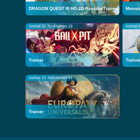
DRAGON QUEST III HD-2D Remake Trainer
Monste
normal 32
hochfahren 19
normal 
Trainer
Traine
normal 33
hochfahren 44
Trainer