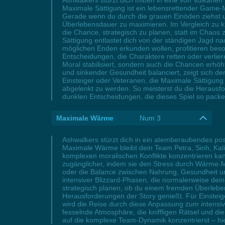
Ashwalkers stürzt dich mitten in eine von Vulkane
Maximale Sättigung ist ein lebensrettender Game
Gerade wenn du durch die grauen Einöden ziehst u
Überlebensdauer zu maximieren. Im Vergleich zu kl
die Chance, strategisch zu planen, statt im Chao
Sättigung entlastet dich von der ständigen Jagd na
möglichen Enden erkunden wollen, profitieren bes
Entscheidungen, die Charaktere retten oder verlier
Moral stabilisiert, sondern auch die Chancen erh
und sinkender Gesundheit balanciert, zeigt sich d
Einsteiger oder Veteranen, die Maximale Sättigung 
abgelenkt zu werden. So meisterst du die Herausfor
dunklen Entscheidungen, die dieses Spiel so pac
Maximale Wärme
Num 3
Ashwalkers stürzt dich in ein atemberaubendes po
Maximale Wärme bleibt dein Team Petra, Sinh, Kali
komplexen moralischen Konflikte konzentrieren ka
zugänglicher, indem sie den Stress durch Wärme-Man
oder die Balance zwischen Nahrung, Gesundheit 
intensiver Blizzard-Phasen, die normalerweise dei
strategisch planen, ob du einem fremden Überlebend
Herausforderungen der Story genießt. Für Einsteig
wird die Reise durch diese Anpassung zum intensiv
fesselnde Atmosphäre, die kniffligen Rätsel und 
auf die komplexe Team-Dynamik konzentrierst – hier