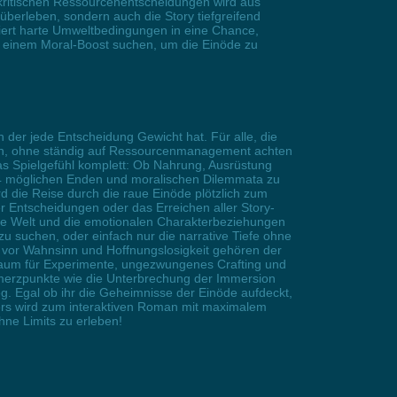
 kritischen Ressourcenentscheidungen wird aus
überleben, sondern auch die Story tiefgreifend
miert harte Umweltbedingungen in eine Chance,
ch einem Moral-Boost suchen, um die Einöde zu
n der jede Entscheidung Gewicht hat. Für alle, die
chen, ohne ständig auf Ressourcenmanagement achten
das Spielgefühl komplett: Ob Nahrung, Ausrüstung
 34 möglichen Enden und moralischen Dilemmata zu
ird die Reise durch die raue Einöde plötzlich zum
 Entscheidungen oder das Erreichen aller Story-
he Welt und die emotionalen Charakterbeziehungen
zu suchen, oder einfach nur die narrative Tiefe ohne
st vor Wahnsinn und Hoffnungslosigkeit gehören der
Raum für Experimente, ungezwungenes Crafting und
hmerzpunkte wie die Unterbrechung der Immersion
. Egal ob ihr die Geheimnisse der Einöde aufdeckt,
ers wird zum interaktiven Roman mit maximalem
hne Limits zu erleben!