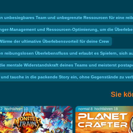
ein unbesiegbares Team und unbegrenzte Ressourcen für eine re
unger-Management und Ressourcen-Optimierung, um die Überleben
Wärme der ultimative Überlebensvorteil für deine Crew
en reibungslosen Überlebensfluss und erlaubt es Spielern, sich a
 die mentale Widerstandskraft deines Teams und meisterst postap
 und tauche in die packende Story ein, ohne Gegenstände zu ve
Sie kö
12
hochfahren 10
normal 8
hochfahren 18