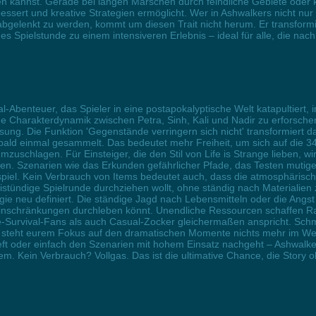
en kannst. Gerade bei langen Märschen durch feindliche Gebiete oder
ssert und kreative Strategien ermöglicht. Wer in Ashwalkers nicht nur 
abgelenkt zu werden, kommt um diesen Trait nicht herum. Er transfor
es Spielstunde zu einem intensiveren Erlebnis – ideal für alle, die na
l-Abenteuer, das Spieler in eine postapokalyptische Welt katapultiert, i
ge Charakterdynamik zwischen Petra, Sinh, Kali und Nadir zu erfors
sung. Die Funktion 'Gegenstände verringern sich nicht' transformiert 
sobald einmal gesammelt. Das bedeutet mehr Freiheit, um sich auf die
umzuschlagen. Für Einsteiger, die den Stil von Life is Strange lieben, w
n. Szenarien wie das Erkunden gefährlicher Pfade, das Testen mutiger
piel. Kein Verbrauch von Items bedeutet auch, dass die atmosphärisc
istündige Spielrunde durchziehen wollt, ohne ständig nach Materialien 
egie neu definiert. Die ständige Jagd nach Lebensmitteln oder die Ang
Einschränkungen durchleben könnt. Unendliche Ressourcen schaffen 
ore-Survival-Fans als auch Casual-Zocker gleichermaßen anspricht. Sc
t steht eurem Fokus auf den dramatischen Momente nichts mehr im Weg
eft oder einfach den Szenarien mit hohem Einsatz nachgeht – Ashwalk
 Kein Verbrauch? Vollgas. Das ist die ultimative Chance, die Story o