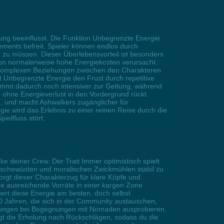
gung beeinflusst. Die Funktion Unbegrenzte Energie
ments befreit. Spieler können endlos durch
zu müssen. Dieser Überlebensvorteil ist besonders
on normalerweise hohe Energiekosten verursacht.
 komplexen Beziehungen zwischen den Charakteren
rt Unbegrenzte Energie den Frust durch repetitive
mmt dadurch noch intensiver zur Geltung, während
ohne Energieverlust in den Vordergrund rückt.
, und macht Ashwalkers zugänglicher für
gie wird das Erlebnis zu einer reinen Reise durch die
elfluss stört.
ke deiner Crew. Der Trait Immer optimistisch spielt
 Aschewüsten und moralischen Zwickmühlen stabil zu
rgt dieser Charakterzug für klare Köpfe und
ne ausreichende Vorräte in einer kargen Zone
pert diese Energie am besten, doch selbst
s 30 Jahren, die sich in der Community austauschen,
ösungen bei Begegnungen mit Nomaden ausprobieren.
gt die Erholung nach Rückschlägen, sodass du die