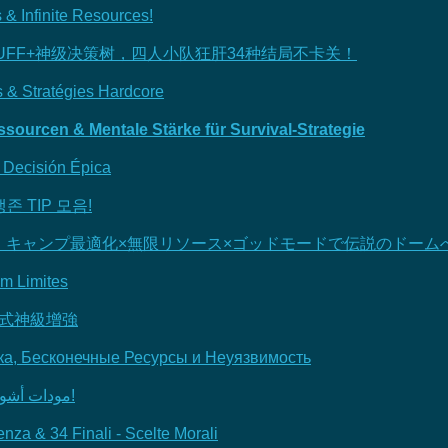
 & Infinite Resources!
FF+神级决策树，四人小队狂肝34种结局不卡关！
s & Stratégies Hardcore
sourcen & Mentale Stärke für Survival-Strategie
 Decisión Épica
존 TIP 모음!
キャンプ最適化×無限リソース×ゴッドモードで伝説のドーム
m Limites
模式神級增強
вка, Бесконечные Ресурсы и Неуязвимость
مودات أشواكرز | حيل قوية وتعزيزات ملحمية لتجربة بقاء لا تُنسى!
za & 34 Finali - Scelte Morali