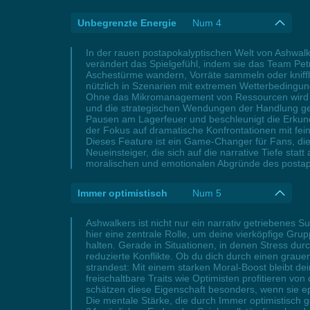
Unbegrenzte Energie
Num 4
In der rauen postapokalyptischen Welt von Ashwalk
verändert das Spielgefühl, indem sie das Team Pet
Aschestürme wandern, Vorräte sammeln oder kniffl
nützlich in Szenarien mit extremen Wetterbedingu
Ohne das Mikromanagement von Ressourcen wird da
und die strategischen Wendungen der Handlung geric
Pausen am Lagerfeuer und beschleunigt die Erkun
der Fokus auf dramatische Konfrontationen mit fe
Dieses Feature ist ein Game-Changer für Fans, di
Neueinsteiger, die sich auf die narrative Tiefe st
moralischen und emotionalen Abgründe des postapo
Immer optimistisch
Num 5
Ashwalkers ist nicht nur ein narrativ getriebenes S
hier eine zentrale Rolle, um deine vierköpfige Gr
halten. Gerade in Situationen, in denen Stress d
reduzierte Konflikte. Ob du dich durch einen grau
strandest: Mit einem starken Moral-Boost bleibt de
freischaltbare Traits wie Optimisten profitieren von
schätzen diese Eigenschaft besonders, wenn sie 
Die mentale Stärke, die durch Immer optimistisch