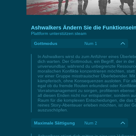
Ashwalkers Ändern Sie die Funktionsein
Plattform unterstützen:
steam
Gottmodus
Num 1
In Ashwalkers wirst du zum Anführer eines Überleb
dich warten. Der Gottmodus, ein Begriff, der in der
unverwundbar, während du unbegrenzte Ressourcen
moralischen Konflikte konzentrieren möchten, statt
vor einer Gruppe misstrauischer Überlebender. Mit 
kämpferisch, ohne Konsequenzen ausloten. Für all
egal ob du fremde Routen erkundest oder Konflikt
Vorratsmanagement zu sorgen, profitieren ebenso 
all diesen Enden nicht nur entspannter, sondern au
Raum für die komplexen Entscheidungen, die das Spie
reines Story-Abenteuer erleben möchten, ist der G
auszuschöpfen.
Maximale Sättigung
Num 2