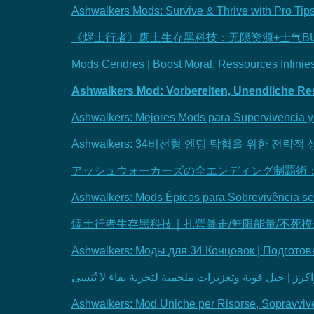
Ashwalkers Mods: Survive & Thrive with Pro Tips
《烬土行者》废土生存黑科技：无限资源+士气BU
Mods Cendres | Boost Moral, Ressources Infinie
Ashwalkers Mod: Vorbereiten, Unendliche Res
Ashwalkers: Mejores Mods para Supervivencia y
Ashwalkers: 34비선형 엔딩 탐험을 위한 전략적 생
アッシュウォーカーズの全エンディング制覇術：
Ashwalkers: Mods Épicos para Sobrevivência se
燼土行者生存黑科技｜扎營暴走/無限能量/不死
Ashwalkers: Моды для 34 Концовок | Подгото
Ashwalkers: Mod Uniche per Risorse, Sopravviven