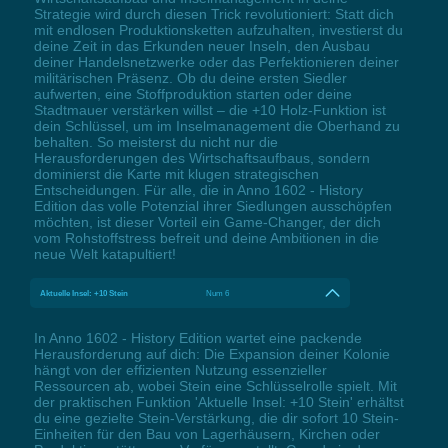
Strategie wird durch diesen Trick revolutioniert: Statt dich
mit endlosen Produktionsketten aufzuhalten, investierst du
deine Zeit in das Erkunden neuer Inseln, den Ausbau
deiner Handelsnetzwerke oder das Perfektionieren deiner
militärischen Präsenz. Ob du deine ersten Siedler
aufwerten, eine Stoffproduktion starten oder deine
Stadtmauer verstärken willst – die +10 Holz-Funktion ist
dein Schlüssel, um im Inselmanagement die Oberhand zu
behalten. So meisterst du nicht nur die
Herausforderungen des Wirtschaftsaufbaus, sondern
dominierst die Karte mit klugen strategischen
Entscheidungen. Für alle, die in Anno 1602 - History
Edition das volle Potenzial ihrer Siedlungen ausschöpfen
möchten, ist dieser Vorteil ein Game-Changer, der dich
vom Rohstoffstress befreit und deine Ambitionen in die
neue Welt katapultiert!
Aktuelle Insel: +10 Stein
Num 6
In Anno 1602 - History Edition wartet eine packende
Herausforderung auf dich: Die Expansion deiner Kolonie
hängt von der effizienten Nutzung essenzieller
Ressourcen ab, wobei Stein eine Schlüsselrolle spielt. Mit
der praktischen Funktion 'Aktuelle Insel: +10 Stein' erhältst
du eine gezielte Stein-Verstärkung, die dir sofort 10 Stein-
Einheiten für den Bau von Lagerhäusern, Kirchen oder