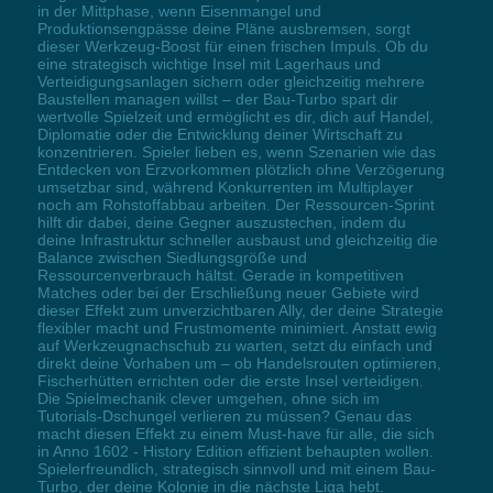
in der Mittphase, wenn Eisenmangel und
Produktionsengpässe deine Pläne ausbremsen, sorgt
dieser Werkzeug-Boost für einen frischen Impuls. Ob du
eine strategisch wichtige Insel mit Lagerhaus und
Verteidigungsanlagen sichern oder gleichzeitig mehrere
Baustellen managen willst – der Bau-Turbo spart dir
wertvolle Spielzeit und ermöglicht es dir, dich auf Handel,
Diplomatie oder die Entwicklung deiner Wirtschaft zu
konzentrieren. Spieler lieben es, wenn Szenarien wie das
Entdecken von Erzvorkommen plötzlich ohne Verzögerung
umsetzbar sind, während Konkurrenten im Multiplayer
noch am Rohstoffabbau arbeiten. Der Ressourcen-Sprint
hilft dir dabei, deine Gegner auszustechen, indem du
deine Infrastruktur schneller ausbaust und gleichzeitig die
Balance zwischen Siedlungsgröße und
Ressourcenverbrauch hältst. Gerade in kompetitiven
Matches oder bei der Erschließung neuer Gebiete wird
dieser Effekt zum unverzichtbaren Ally, der deine Strategie
flexibler macht und Frustmomente minimiert. Anstatt ewig
auf Werkzeugnachschub zu warten, setzt du einfach und
direkt deine Vorhaben um – ob Handelsrouten optimieren,
Fischerhütten errichten oder die erste Insel verteidigen.
Die Spielmechanik clever umgehen, ohne sich im
Tutorials-Dschungel verlieren zu müssen? Genau das
macht diesen Effekt zu einem Must-have für alle, die sich
in Anno 1602 - History Edition effizient behaupten wollen.
Spielerfreundlich, strategisch sinnvoll und mit einem Bau-
Turbo, der deine Kolonie in die nächste Liga hebt.