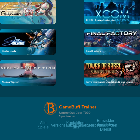
XCOM: Enemy Unknown
Stellar Blade
Final Factory
Nuclear Option
Turm von Babel: Überlebende des Chaos
GameBuff Trainer
Unterstützt über 7000
Spieltrainer
Entwickler
Alle
Kontaktiere
deaktiviert
Versionsaufzeichnungen
Servicebedingungen
Spiele
uns
Dienst