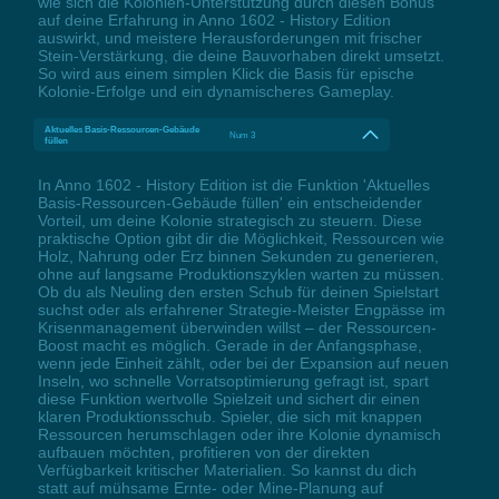
wie sich die Kolonien-Unterstützung durch diesen Bonus
auf deine Erfahrung in Anno 1602 - History Edition
auswirkt, und meistere Herausforderungen mit frischer
Stein-Verstärkung, die deine Bauvorhaben direkt umsetzt.
So wird aus einem simplen Klick die Basis für epische
Kolonie-Erfolge und ein dynamischeres Gameplay.
Aktuelles Basis-Ressourcen-Gebäude
Num 3
füllen
In Anno 1602 - History Edition ist die Funktion 'Aktuelles
Basis-Ressourcen-Gebäude füllen' ein entscheidender
Vorteil, um deine Kolonie strategisch zu steuern. Diese
praktische Option gibt dir die Möglichkeit, Ressourcen wie
Holz, Nahrung oder Erz binnen Sekunden zu generieren,
ohne auf langsame Produktionszyklen warten zu müssen.
Ob du als Neuling den ersten Schub für deinen Spielstart
suchst oder als erfahrener Strategie-Meister Engpässe im
Krisenmanagement überwinden willst – der Ressourcen-
Boost macht es möglich. Gerade in der Anfangsphase,
wenn jede Einheit zählt, oder bei der Expansion auf neuen
Inseln, wo schnelle Vorratsoptimierung gefragt ist, spart
diese Funktion wertvolle Spielzeit und sichert dir einen
klaren Produktionsschub. Spieler, die sich mit knappen
Ressourcen herumschlagen oder ihre Kolonie dynamisch
aufbauen möchten, profitieren von der direkten
Verfügbarkeit kritischer Materialien. So kannst du dich
statt auf mühsame Ernte- oder Mine-Planung auf