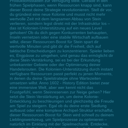
Produktionsstätten zur Verfügung stellt. Gerade in den
frühen Spielphasen, wenn Ressourcen knapp sind, kann
dieser Boost deine Strategie revolutionieren. Stell dir vor,
du gründest eine neue Kolonie und musst nicht mehr
wertvolle Zeit mit dem langsamen Abbau von Stein
verlieren, sondern legst direkt mit der Infrastruktur los –
das ist Kolonien-Unterstützung auf ein neues Level
gehoben! Ob du dich gegen Konkurrenten behaupten,
Inseln vernetzen oder eine stabile Wirtschaft aufbauen
willst, dieser Ressourcen-Boost für Stein spart dir
wertvolle Minuten und gibt dir die Freiheit, dich auf
taktische Entscheidungen zu konzentrieren. Spieler lieben
es, Engpässe zu umgehen, und genau das ermöglicht dir
diese Stein-Verstärkung, sei es bei der Erkundung
unbekannter Gebiete oder der Optimierung deiner
Handelsrouten. Die Kolonien-Unterstützung durch instant
verfügbare Ressourcen passt perfekt zu jenen Moments,
in denen du deine Spielstrategie ohne Wartezeiten
umsetzen willst. Anno 1602 - History Edition bietet zwar
eine immersive Welt, aber wer kennt nicht das
Frustgefühl, wenn Steinreserven zur Neige gehen? Hier
setzt die Stein-Verstärkung an, um deine Kolonie-
Entwicklung zu beschleunigen und gleichzeitig die Freude
am Spiel zu steigern. Egal ob du deine erste Siedlung
aufbaust oder eine komplexe Archipel-Struktur erschaffst,
dieser Ressourcen-Boost für Stein wird schnell zu deinem
Lieblingswerkzeug, um Spielprozesse zu optimieren –
natürlich im Einklang mit der Spielmechanik. Entdecke,