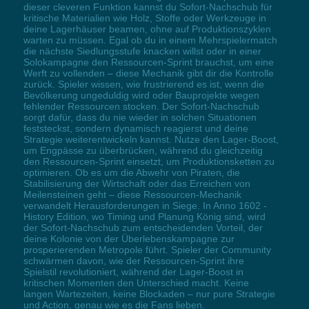
dieser cleveren Funktion kannst du Sofort-Nachschub für
kritische Materialien wie Holz, Stoffe oder Werkzeuge in
deine Lagerhäuser beamen, ohne auf Produktionszyklen
warten zu müssen. Egal ob du in einem Mehrspielermatch
die nächste Siedlungsstufe knacken willst oder in einer
Solokampagne den Ressourcen-Sprint brauchst, um eine
Werft zu vollenden – diese Mechanik gibt dir die Kontrolle
zurück. Spieler wissen, wie frustrierend es ist, wenn die
Bevölkerung ungeduldig wird oder Bauprojekte wegen
fehlender Ressourcen stocken. Der Sofort-Nachschub
sorgt dafür, dass du nie wieder in solchen Situationen
feststeckst, sondern dynamisch reagierst und deine
Strategie weiterentwickeln kannst. Nutze den Lager-Boost,
um Engpässe zu überbrücken, während du gleichzeitig
den Ressourcen-Sprint einsetzt, um Produktionsketten zu
optimieren. Ob es um die Abwehr von Piraten, die
Stabilisierung der Wirtschaft oder das Erreichen von
Meilensteinen geht – diese Ressourcen-Mechanik
verwandelt Herausforderungen in Siege. In Anno 1602 -
History Edition, wo Timing und Planung König sind, wird
der Sofort-Nachschub zum entscheidenden Vorteil, der
deine Kolonie von der Überlebenskampagne zur
prosperierenden Metropole führt. Spieler der Community
schwärmen davon, wie der Ressourcen-Sprint ihre
Spielstil revolutioniert, während der Lager-Boost in
kritischen Momenten den Unterschied macht. Keine
langen Wartezeiten, keine Blockaden – nur pure Strategie
und Action, genau wie es die Fans lieben.