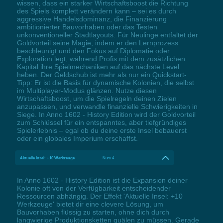
wissen, dass ein starker Wirtschaftsboost die Richtung
des Spiels komplett verändern kann – sei es durch
aggressive Handelsdominanz, die Finanzierung
ambitionierter Bauvorhaben oder das Testen
unkonventioneller Stadtlayouts. Für Neulinge entfaltet der
Goldvorteil seine Magie, indem er den Lernprozess
beschleunigt und den Fokus auf Diplomatie oder
Exploration legt, während Profis mit dem zusätzlichen
Kapital ihre Spielmechaniken auf das nächste Level
heben. Der Geldschub ist mehr als nur ein Quickstart-
Tipp: Er ist die Basis für dynamische Kolonien, die selbst
im Multiplayer-Modus glänzen. Nutze diesen
Wirtschaftsboost, um die Spielregeln deinen Zielen
anzupassen, und verwandle finanzielle Schwierigkeiten in
Siege. In Anno 1602 - History Edition wird der Goldvorteil
zum Schlüssel für ein entspanntes, aber tiefgründiges
Spielerlebnis – egal ob du deine erste Insel bebauerst
oder ein globales Imperium erschaffst.
Aktuelle Insel: +10 Werkzeuge
Num 4
In Anno 1602 - History Edition ist die Expansion deiner
Kolonie oft von der Verfügbarkeit entscheidender
Ressourcen abhängig. Der Effekt 'Aktuelle Insel: +10
Werkzeuge' bietet dir eine clevere Lösung, um
Bauvorhaben flüssig zu starten, ohne dich durch
langwierige Produktionsketten quälen zu müssen. Gerade