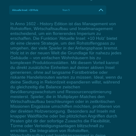
Aktuelle Insel: +10 Holz
Num 5
In Anno 1602 - History Edition ist das Management von
Rohstoffen, Wirtschaftsaufbau und Inselmanagement
entscheidend, um ein florierendes Imperium zu
erschaffen. Die Funktion 'Aktuelle Insel: +10 Holz' bietet
dir eine clevere Strategie, um den Rohstoffengpass zu
umgehen, der viele Spieler in der Anfangsphase bremst.
Holz ist in der neuen Welt die Grundlage für nahezu jedes
Gebäude – von einfachen Wohnhäusern bis zu
komplexen Produktionsstätten. Mit diesem Vorteil kannst
du direkt zusätzliche Einheiten auf deiner aktiven Insel
generieren, ohne auf langsame Forstbetriebe oder
riskante Handelsrouten warten zu müssen. Ideal, wenn du
deine Siedlung in Rekordzeit expandieren willst, während
du gleichzeitig die Balance zwischen
Bevölkerungswachstum und Ressourcenoptimierung
meisterst. Spieler, die in Multiplayer-Matches den
Wirtschaftsaufbau beschleunigen oder in zeitkritischen
Missionen Engpässe umschiffen möchten, profitieren von
der direkten Holzversorgung. Besonders auf Inseln mit
knapper Waldfläche oder bei plötzlichen Angriffen durch
Piraten gibt dir der sofortige Zuwachs die Flexibilität,
Türme oder Verteidigungsanlagen blitzschnell zu
errichten. Die Integration von Rohstoffen,
Wirtschaftsaufbau und Inselmanagement in deine