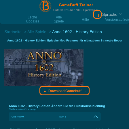
GameBuff Trainer
Unterstützt über 7000 Spieltrainer
Sprache
Download Gamebu
Letzte
Alle
Hilfe
Versionsaufze
Updates
Spiele
Startseite
Alle Spiele
Anno 1602 - History Edition
Anno 1602 - History Edition: Epische Mod-Features für ultimativen Strategie-Boost
Download Gamebuff Trainer
Anno 1602 - History Edition Ändern Sie die Funktionseinleitung
Plattform unterstützen:
uplay
Geld +5,000
Num 1