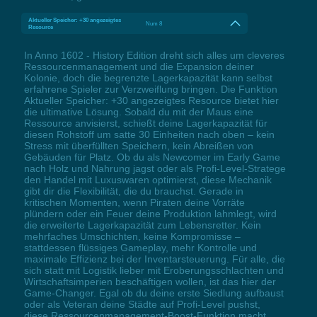
Aktueller Speicher: +30 angezeigtes
Num 8
Resource
In Anno 1602 - History Edition dreht sich alles um cleveres
Ressourcenmanagement und die Expansion deiner
Kolonie, doch die begrenzte Lagerkapazität kann selbst
erfahrene Spieler zur Verzweiflung bringen. Die Funktion
Aktueller Speicher: +30 angezeigtes Resource bietet hier
die ultimative Lösung. Sobald du mit der Maus eine
Ressource anvisierst, schießt deine Lagerkapazität für
diesen Rohstoff um satte 30 Einheiten nach oben – kein
Stress mit überfüllten Speichern, kein Abreißen von
Gebäuden für Platz. Ob du als Newcomer im Early Game
nach Holz und Nahrung jagst oder als Profi-Level-Stratege
den Handel mit Luxuswaren optimierst, diese Mechanik
gibt dir die Flexibilität, die du brauchst. Gerade in
kritischen Momenten, wenn Piraten deine Vorräte
plündern oder ein Feuer deine Produktion lahmlegt, wird
die erweiterte Lagerkapazität zum Lebensretter. Kein
mehrfaches Umschichten, keine Kompromisse –
stattdessen flüssiges Gameplay, mehr Kontrolle und
maximale Effizienz bei der Inventarsteuerung. Für alle, die
sich statt mit Logistik lieber mit Eroberungsschlachten und
Wirtschaftsimperien beschäftigen wollen, ist das hier der
Game-Changer. Egal ob du deine erste Siedlung aufbaust
oder als Veteran deine Städte auf Profi-Level pushst,
diese Ressourcenmanagement-Boost-Funktion macht