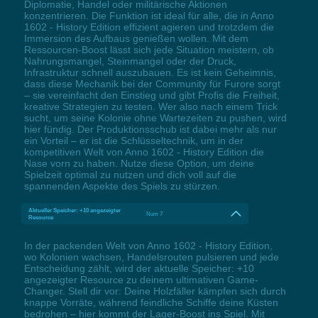
Diplomatie, Handel oder militärische Aktionen
konzentrieren. Die Funktion ist ideal für alle, die in Anno
1602 - History Edition effizient agieren und trotzdem die
Immersion des Aufbaus genießen wollen. Mit dem
Ressourcen-Boost lässt sich jede Situation meistern, ob
Nahrungsmangel, Steinmangel oder der Druck,
Infrastruktur schnell auszubauen. Es ist kein Geheimnis,
dass diese Mechanik bei der Community für Furore sorgt
– sie vereinfacht den Einstieg und gibt Profis die Freiheit,
kreative Strategien zu testen. Wer also nach einem Trick
sucht, um seine Kolonie ohne Wartezeiten zu pushen, wird
hier fündig. Der Produktionsschub ist dabei mehr als nur
ein Vorteil – er ist die Schlüsseltechnik, um in der
kompetitiven Welt von Anno 1602 - History Edition die
Nase vorn zu haben. Nutze diese Option, um deine
Spielzeit optimal zu nutzen und dich voll auf die
spannenden Aspekte des Spiels zu stürzen.
Aktueller Speicher: +10 angezeigter
Num 7
Resource
In der packenden Welt von Anno 1602 - History Edition,
wo Kolonien wachsen, Handelsrouten pulsieren und jede
Entscheidung zählt, wird der aktuelle Speicher: +10
angezeigter Resource zu deinem ultimativen Game-
Changer. Stell dir vor: Deine Holzfäller kämpfen sich durch
knappe Vorräte, während feindliche Schiffe deine Küsten
bedrohen – hier kommt der Lager-Boost ins Spiel. Mit