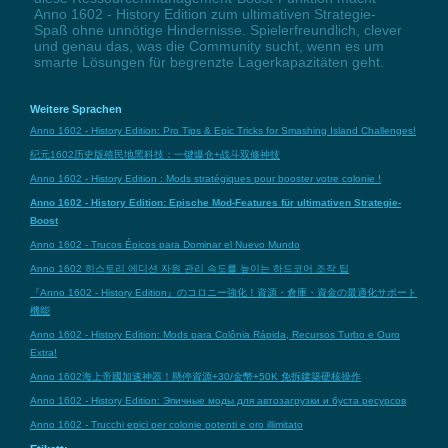
Anno 1602 - History Edition zum ultimativen Strategie-
Spaß ohne unnötige Hindernisse. Spielerfreundlich, clever
und genau das, was die Community sucht, wenn es um
smarte Lösungen für begrenzte Lagerkapazitäten geht.
Weitere Sprachen
Anno 1602 - History Edition: Pro Tips & Epic Tricks for Smashing Island Challenges!
纪元1602历史版殖民地黑科技：一键爆仓+战斗双修神技
Anno 1602 - History Edition : Mods stratégiques pour booster votre colonie !
Anno 1602 - History Edition: Epische Mod-Features für ultimativen Strategie-
Boost
Anno 1602 - Trucos Épicos para Dominar el Nuevo Mundo
Anno 1602 히스토리 에디션 자원 관리 속도를 높이는 하드코어 조작 팁
『Anno 1602 - History Edition』のコロニー強化！資源・倉庫・資金の最適化サポート
機能
Anno 1602 - History Edition: Mods para Colônia Rápida, Recursos Turbo e Ouro
Extra!
Anno 1602海上帝國加速神器！懸停資源+30/金幣+50K 免拆建築硬核操作
Anno 1602 - History Edition: Эпичные моды для автозагрузки и буста ресурсов
Anno 1602 - Trucchi epici per colonie potenti e oro illimitato