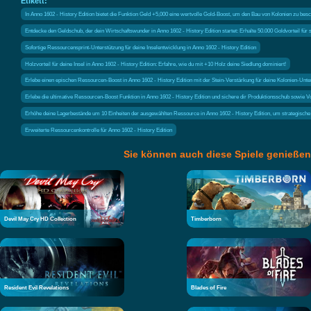
Etikett:
In Anno 1602 - History Edition bietet die Funktion Geld +5,000 eine wertvolle Gold-Boost, um den Bau von Kolonien zu bes
Entdecke den Geldschub, der dein Wirtschaftswunder in Anno 1602 - History Edition startet: Erhalte 50.000 Goldvorteil für 
Sofortige Ressourcensprint-Unterstützung für deine Inselentwicklung in Anno 1602 - History Edition
Holzvorteil für deine Insel in Anno 1602 - History Edition: Erfahre, wie du mit +10 Holz deine Siedlung dominiert!
Erlebe einen epischen Ressourcen-Boost in Anno 1602 - History Edition mit der Stein-Verstärkung für deine Kolonien-Unte
Erlebe die ultimative Ressourcen-Boost Funktion in Anno 1602 - History Edition und sichere dir Produktionsschub sowie Vo
Erhöhe deine Lagerbestände um 10 Einheiten der ausgewählten Ressource in Anno 1602 - History Edition, um strategische
Erweiterte Ressourcenkontrolle für Anno 1602 - History Edition
Sie können auch diese Spiele genießen
Devil May Cry HD Collection
Timberborn
Resident Evil Revelations
Blades of Fire