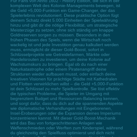
Für Fans von Anno 1602 - History Edition, die sich in der
komplexen Welt des Kolonie-Managements bewegen, ist
die Geld +5,000-Funktion ein Game-Changer, der das
Spielerlebnis revolutioniert. Diese praktische Option fügt
deinem Schatz direkt 5.000 Einheiten der Spielwährung
hinzu und gibt dir die nötige Flexibilität, um strategische
Meisterzüge zu setzen, ohne sich ständig um knappe
Goldreserven sorgen zu müssen. Besonders in den
frühen Phasen des Spiels, wenn die Wirtschaft noch
wackelig ist und jede Investition genau kalkuliert werden
muss, ermöglicht dir dieser Gold-Boost, sofort in
Schlüsselprojekte wie Getreidefarmen, Märkte oder
Handelsrouten zu investieren, um deine Kolonie auf
Wachstumskurs zu bringen. Egal ob du nach einer
Naturkatastrophe oder einem Piratenangriff deine
Strukturen wieder aufbauen musst, oder einfach deine
kreativen Visionen für prächtige Städte mit Kathedralen
und Flotten verwirklichen willst – die Geld +5,000-Funktion
ist dein Schlüssel zu mehr Spielkontrolle. Sie löst effektiv
die typischen Probleme, die Spieler im Umgang mit
begrenztem Budget und Ressourcen-Balancing kennen,
und sorgt dafür, dass du dich auf die spannenden Aspekte
wie diplomatische Verhandlungen mit Eingeborenen,
Insel-Eroberungen oder die Expansion deines Imperiums
konzentrieren kannst. Mit dieser Gold-Boost-Mechanik
wird das Bau von fortgeschrittenen Anlagen wie
Waffenschmieden oder Werften zum Kinderspiel, während
du gleichzeitig den Spielfluss optimierst und dich nicht