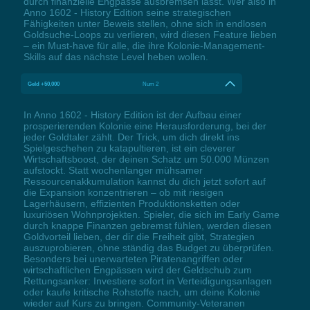
durch finanzielle Engpässe ausbremsen lässt. Wer also in
Anno 1602 - History Edition seine strategischen
Fähigkeiten unter Beweis stellen, ohne sich in endlosen
Goldsuche-Loops zu verlieren, wird diesen Feature lieben
– ein Must-have für alle, die ihre Kolonie-Management-
Skills auf das nächste Level heben wollen.
Geld +50,000
Num 2
In Anno 1602 - History Edition ist der Aufbau einer
prosperierenden Kolonie eine Herausforderung, bei der
jeder Goldtaler zählt. Der Trick, um dich direkt ins
Spielgeschehen zu katapultieren, ist ein cleverer
Wirtschaftsboost, der deinen Schatz um 50.000 Münzen
aufstockt. Statt wochenlanger mühsamer
Ressourcenakkumulation kannst du dich jetzt sofort auf
die Expansion konzentrieren – ob mit riesigen
Lagerhäusern, effizienten Produktionsketten oder
luxuriösen Wohnprojekten. Spieler, die sich im Early Game
durch knappe Finanzen gebremst fühlen, werden diesen
Goldvorteil lieben, der dir die Freiheit gibt, Strategien
auszuprobieren, ohne ständig das Budget zu überprüfen.
Besonders bei unerwarteten Piratenangriffen oder
wirtschaftlichen Engpässen wird der Geldschub zum
Rettungsanker: Investiere sofort in Verteidigungsanlagen
oder kaufe kritische Rohstoffe nach, um deine Kolonie
wieder auf Kurs zu bringen. Community-Veteranen