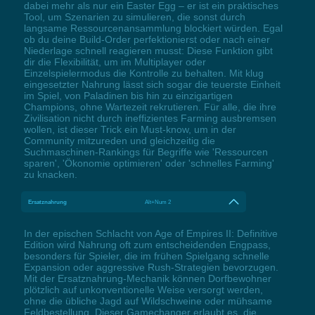
dabei mehr als nur ein Easter Egg – er ist ein praktisches
Tool, um Szenarien zu simulieren, die sonst durch
langsame Ressourcenansammlung blockiert würden. Egal
ob du deine Build-Order perfektionierst oder nach einer
Niederlage schnell reagieren musst: Diese Funktion gibt
dir die Flexibilität, um im Multiplayer oder
Einzelspielermodus die Kontrolle zu behalten. Mit klug
eingesetzter Nahrung lässt sich sogar die teuerste Einheit
im Spiel, von Paladinen bis hin zu einzigartigen
Champions, ohne Wartezeit rekrutieren. Für alle, die ihre
Zivilisation nicht durch ineffizientes Farming ausbremsen
wollen, ist dieser Trick ein Must-know, um in der
Community mitzureden und gleichzeitig die
Suchmaschinen-Rankings für Begriffe wie 'Ressourcen
sparen', 'Ökonomie optimieren' oder 'schnelles Farming'
zu knacken.
Ersatznahrung
Alt+Num 2
In der epischen Schlacht von Age of Empires II: Definitive
Edition wird Nahrung oft zum entscheidenden Engpass,
besonders für Spieler, die im frühen Spielgang schnelle
Expansion oder aggressive Rush-Strategien bevorzugen.
Mit der Ersatznahrung-Mechanik können Dorfbewohner
plötzlich auf unkonventionelle Weise versorgt werden,
ohne die übliche Jagd auf Wildschweine oder mühsame
Feldbestellung. Dieser Gamechanger erlaubt es, die