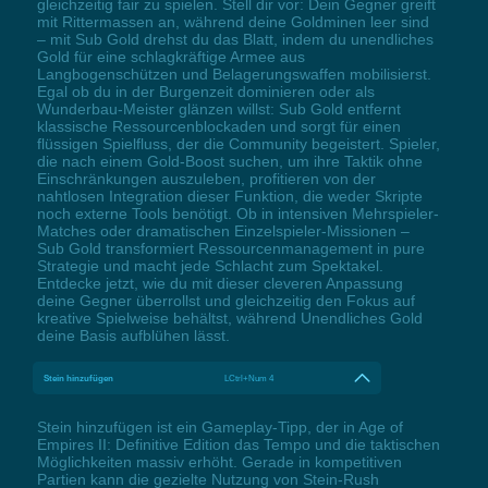
gleichzeitig fair zu spielen. Stell dir vor: Dein Gegner greift
mit Rittermassen an, während deine Goldminen leer sind
– mit Sub Gold drehst du das Blatt, indem du unendliches
Gold für eine schlagkräftige Armee aus
Langbogenschützen und Belagerungswaffen mobilisierst.
Egal ob du in der Burgenzeit dominieren oder als
Wunderbau-Meister glänzen willst: Sub Gold entfernt
klassische Ressourcenblockaden und sorgt für einen
flüssigen Spielfluss, der die Community begeistert. Spieler,
die nach einem Gold-Boost suchen, um ihre Taktik ohne
Einschränkungen auszuleben, profitieren von der
nahtlosen Integration dieser Funktion, die weder Skripte
noch externe Tools benötigt. Ob in intensiven Mehrspieler-
Matches oder dramatischen Einzelspieler-Missionen –
Sub Gold transformiert Ressourcenmanagement in pure
Strategie und macht jede Schlacht zum Spektakel.
Entdecke jetzt, wie du mit dieser cleveren Anpassung
deine Gegner überrollst und gleichzeitig den Fokus auf
kreative Spielweise behältst, während Unendliches Gold
deine Basis aufblühen lässt.
Stein hinzufügen
LCtrl+Num 4
Stein hinzufügen ist ein Gameplay-Tipp, der in Age of
Empires II: Definitive Edition das Tempo und die taktischen
Möglichkeiten massiv erhöht. Gerade in kompetitiven
Partien kann die gezielte Nutzung von Stein-Rush