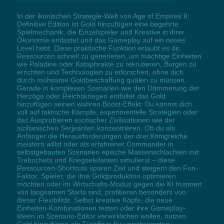
In der ikonischen Strategie-Welt von Age of Empires II:
Definitive Edition ist Gold hinzufügen eine begehrte
Spielmechanik, die Einzelspieler und Kreative in ihrer
Ökonomie entlastet und das Gameplay auf ein neues
Level hebt. Diese praktische Funktion erlaubt es dir,
Ressourcen schnell zu generieren, um mächtige Einheiten
wie Paladine oder Kataphrakte zu rekrutieren, Burgen zu
errichten und Technologien zu erforschen, ohne dich
durch mühsame Goldbeschaffung quälen zu müssen.
Gerade in komplexen Szenarien wie den Dämmerung der
Herzöge oder Reichskriegen entfaltet das Gold
hinzufügen seinen wahren Boost-Effekt: Du kannst dich
voll auf taktische Kämpfe, experimentelle Strategien oder
das Ausprobieren exotischer Zivilisationen wie der
sizilianischen Serjeanten konzentrieren. Ob du als
Anfänger die Herausforderungen der drei Königreiche
meistern willst oder als erfahrener Commander in
selbstgebauten Szenarien epische Massenschlachten mit
Trebuchets und Kriegselefanten simulierst – diese
Ressourcen-Shortcuts sparen Zeit und steigern den Fun-
Faktor. Spieler, die ihre Goldproduktion optimieren
möchten oder im Wirtschafts-Modus gegen die KI frustriert
von langsamen Starts sind, profitieren besonders von
dieser Flexibilität. Selbst kreative Köpfe, die neue
Einheiten-Kombinationen testen oder ihre Gameplay-
Ideen im Szenario-Editor verwirklichen wollen, nutzen
Gold hinzufügen als Türöffner für ungebremsten