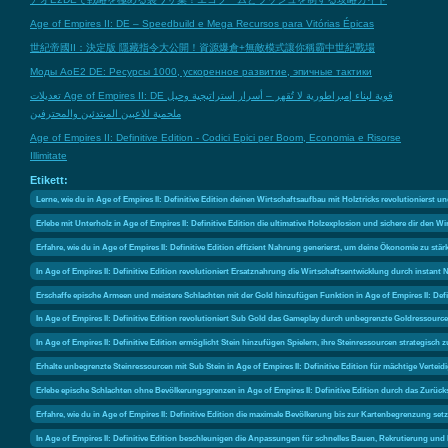
Age of Empires II: DE – Speedbuild e Mega Recursos para Vitórias Épicas
世紀帝國II：決定版 隱藏指令大公開！資源爆倉+無敵模式讓你稱霸中世紀戰場
Моды AoE2 DE: Ресурсы 1000, ускоренное развитие, эпичные тактики
تعديلات Age of Empires II: DE قوية لبناء إمبراطورية لا تُقهر – أسرار استراتيجية وحيل
ملحمية للاعبين المبتدئين والمحترفين
Age of Empires II: Definitive Edition - Codici Epici per Boom, Economia e Risorse
Illimitate
Etikett:
Lerne, wie du in Age of Empires II: Definitive Edition deinen Wirtschaftsaufbau mit Holztricks revolutionierst un
Erlebe mit Unterholz in Age of Empires II: Definitive Edition die ultimative Holzexplosion und sichere dir den 
Erfahre, wie du in Age of Empires II: Definitive Edition effizient Nahrung generierst, um deine Ökonomie zu st
In Age of Empires II: Definitive Edition revolutioniert Ersatznahrung die Wirtschaftsentwicklung durch instant 
Erschaffe epische Armeen und meistere Schlachten mit der Gold hinzufügen Funktion in Age of Empires II: Defin
In Age of Empires II: Definitive Edition revolutioniert Sub Gold das Gameplay durch unbegrenzte Goldresso
In Age of Empires II: Definitive Edition ermöglicht Stein hinzufügen Spielern, ihre Steinressourcen strategisc
Erhalte unbegrenzte Steinressourcen mit Sub Stein in Age of Empires II: Definitive Edition für mächtige Vertei
Erlebe epische Schlachten ohne Bevölkerungsgrenzen in Age of Empires II: Definitive Edition durch das Zurüc
Erfahre, wie du in Age of Empires II: Definitive Edition die maximale Bevölkerung bis zur Kartenbegrenzung se
In Age of Empires II: Definitive Edition beschleunigen die Anpassungen für schnelles Bauen, Rekrutierung un