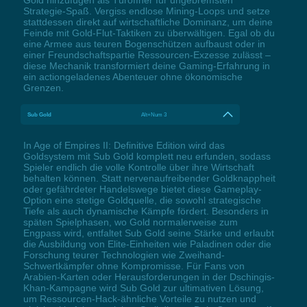
Strategie-Spaß. Vergiss endlose Mining-Loops und setze
stattdessen direkt auf wirtschaftliche Dominanz, um deine
Feinde mit Gold-Flut-Taktiken zu überwältigen. Egal ob du
eine Armee aus teuren Bogenschützen aufbaust oder in
einer Freundschaftspartie Ressourcen-Exzesse zulässt –
diese Mechanik transformiert deine Gaming-Erfahrung in
ein actiongeladenes Abenteuer ohne ökonomische
Grenzen.
Sub Gold
Alt+Num 3
In Age of Empires II: Definitive Edition wird das
Goldsystem mit Sub Gold komplett neu erfunden, sodass
Spieler endlich die volle Kontrolle über ihre Wirtschaft
behalten können. Statt nervenaufreibender Goldknappheit
oder gefährdeter Handelswege bietet diese Gameplay-
Option eine stetige Goldquelle, die sowohl strategische
Tiefe als auch dynamische Kämpfe fördert. Besonders in
späten Spielphasen, wo Gold normalerweise zum
Engpass wird, entfaltet Sub Gold seine Stärke und erlaubt
die Ausbildung von Elite-Einheiten wie Paladinen oder die
Forschung teurer Technologien wie Zweihand-
Schwertkämpfer ohne Kompromisse. Für Fans von
Arabien-Karten oder Herausforderungen in der Dschingis-
Khan-Kampagne wird Sub Gold zur ultimativen Lösung,
um Ressourcen-Hack-ähnliche Vorteile zu nutzen und