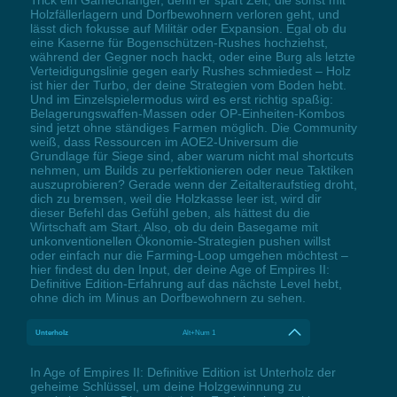
Holzfällerlagern und Dorfbewohnern verloren geht, und
lässt dich fokusse auf Militär oder Expansion. Egal ob du
eine Kaserne für Bogenschützen-Rushes hochziehst,
während der Gegner noch hackt, oder eine Burg als letzte
Verteidigungslinie gegen early Rushes schmiedest – Holz
ist hier der Turbo, der deine Strategien vom Boden hebt.
Und im Einzelspielermodus wird es erst richtig spaßig:
Belagerungswaffen-Massen oder OP-Einheiten-Kombos
sind jetzt ohne ständiges Farmen möglich. Die Community
weiß, dass Ressourcen im AOE2-Universum die
Grundlage für Siege sind, aber warum nicht mal shortcuts
nehmen, um Builds zu perfektionieren oder neue Taktiken
auszuprobieren? Gerade wenn der Zeitalteraufstieg droht,
dich zu bremsen, weil die Holzkasse leer ist, wird dir
dieser Befehl das Gefühl geben, als hättest du die
Wirtschaft am Start. Also, ob du dein Basegame mit
unkonventionellen Ökonomie-Strategien pushen willst
oder einfach nur die Farming-Loop umgehen möchtest –
hier findest du den Input, der deine Age of Empires II:
Definitive Edition-Erfahrung auf das nächste Level hebt,
ohne dich im Minus an Dorfbewohnern zu sehen.
Unterholz
Alt+Num 1
In Age of Empires II: Definitive Edition ist Unterholz der
geheime Schlüssel, um deine Holzgewinnung zu