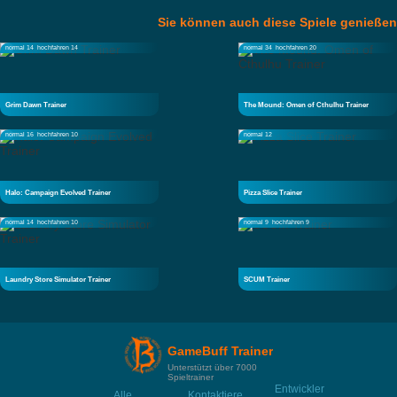
Sie können auch diese Spiele genießen
normal 14
hochfahren 14
normal 34
hochfahren 20
Grim Dawn Trainer
The Mound: Omen of Cthulhu Trainer
normal 16
hochfahren 10
normal 12
Halo: Campaign Evolved Trainer
Pizza Slice Trainer
normal 14
hochfahren 10
normal 9
hochfahren 9
Laundry Store Simulator Trainer
SCUM Trainer
GameBuff Trainer
Unterstützt über 7000
Spieltrainer
Entwickler
Alle
Kontaktiere