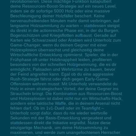
revolutionieren. Diese mächtige Funktion katapultiert
deine Ressourcen-Boost-Strategie auf ein neues Level,
indem sie dir sofortige 5000 Holz oder eine massive
Beschleunigung deiner Holzfäller beschert. Keine
nervenaufreibenden Minuten mehr damit verbringen, auf
langsame Holzsammlung zu warten – stattdessen steigst
du direkt in die actionreiche Phase ein, in der du Burgen,
Bogenschützen und Kriegsflotten aufbaust. Gerade auf
Karten wie Schwarzwald oder Arabien wird Unterholz zum
Game-Changer, wenn du deinen Gegner mit einer
Holzexplosion überraschst und gleichzeitig deine
Wirtschaftliche Entwicklung optimierst. Spieler, die in der
Frühphase oft unter Holzknappheit leiden, profitieren
besonders von der schnellen Holzgewinnung, die es dir
ermöglicht, Palisaden und Wehrtürme zu bauen, bevor
der Feind angreifen kann. Egal ob du eine aggressive
Rush-Strategie fährst oder dich gegen Early-Game-
Offensiven wehren musst: Mit Unterholz verwandelst du
Holz in einen strategischen Vorteil, der deine Gegner ins
Straucheln bringt. Die Kombination aus Ressourcen-Boost
und Holzexplosion ist dabei nicht nur ein Wirtschafts-Hack,
sondern eine taktische Waffe, die in deinem Arsenal nicht
fehlen darf. Ob im 1v1-Duell oder im Teamfight –
Unterholz sorgt dafür, dass du nie wieder wertvolle
Sekunden mit der Basis-Entwicklung vergeudest und
stattdessen direkt die Initiative ergreifst. Nutze diese
einzigartige Mechanik, um deine Holzsammlung zu
maximieren, und werde zum unangefochtenen Herrscher