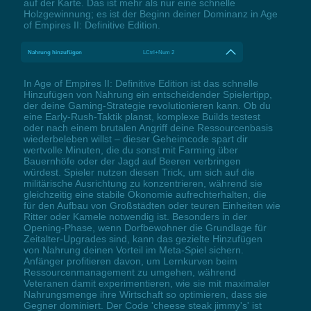
auf der Karte. Das ist mehr als nur eine schnelle
Holzgewinnung; es ist der Beginn deiner Dominanz in Age
of Empires II: Definitive Edition.
Nahrung hinzufügen
LCtrl+Num 2
In Age of Empires II: Definitive Edition ist das schnelle
Hinzufügen von Nahrung ein entscheidender Spielertipp,
der deine Gaming-Strategie revolutionieren kann. Ob du
eine Early-Rush-Taktik planst, komplexe Builds testest
oder nach einem brutalen Angriff deine Ressourcenbasis
wiederbeleben willst – dieser Geheimcode spart dir
wertvolle Minuten, die du sonst mit Farming über
Bauernhöfe oder der Jagd auf Beeren verbringen
würdest. Spieler nutzen diesen Trick, um sich auf die
militärische Ausrichtung zu konzentrieren, während sie
gleichzeitig eine stabile Ökonomie aufrechterhalten, die
für den Aufbau von Großstädten oder teuren Einheiten wie
Ritter oder Kamele notwendig ist. Besonders in der
Opening-Phase, wenn Dorfbewohner die Grundlage für
Zeitalter-Upgrades sind, kann das gezielte Hinzufügen
von Nahrung deinen Vorteil im Meta-Spiel sichern.
Anfänger profitieren davon, um Lernkurven beim
Ressourcenmanagement zu umgehen, während
Veteranen damit experimentieren, wie sie mit maximaler
Nahrungsmenge ihre Wirtschaft so optimieren, dass sie
Gegner dominiert. Der Code 'cheese steak jimmy's' ist