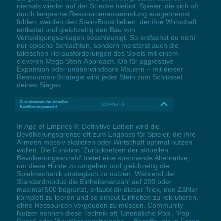
niemals wieder auf der Strecke bleibst. Spieler, die sich oft
durch langsame Ressourcenansammlung ausgebremst
fühlen, werden den Stein-Boost lieben, der ihre Wirtschaft
entlastet und gleichzeitig den Bau von
Verteidigungsanlagen beschleunigt. So entfachst du nicht
nur epische Schlachten, sondern meisterst auch die
taktischen Herausforderungen des Spiels mit einem
cleveren Mega-Stein-Approach. Ob für aggressive
Expansion oder unüberwindbare Mauern – mit dieser
Ressourcen-Strategie wird jeder Stein zum Schlüssel
deines Sieges.
Zurücksetzen der aktuellen
LCtrl+Num 5
Bevölkerungsanzahl
In Age of Empires II: Definitive Edition wird die
Bevölkerungsgrenze oft zum Engpass für Spieler, die ihre
Armeen massiv skalieren oder Wirtschaft optimal nutzen
wollen. Die Funktion 'Zurücksetzen der aktuellen
Bevölkerungsanzahl' bietet eine spannende Alternative,
um diese Hürde zu umgehen und gleichzeitig die
Spielmechanik strategisch zu nutzen. Während der
Standardmodus die Einheitenanzahl auf 200 oder
maximal 500 begrenzt, erlaubt dir dieser Trick, den Zähler
komplett zu leeren und so erneut Einheiten zu rekrutieren,
ohne Ressourcen vergeuden zu müssen. Community-
Nutzer nennen diese Technik oft 'Unendliche Pop', 'Pop-
Reset' oder 'Bevölkerungsfreigabe' – Begriffe, die in Foren