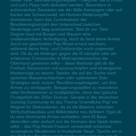
und Let's Plays heiß diskutiert werden. Besonders in
actionreichen Szenarien wie der Attila-Kampagne oder auf
Karten wie Schwarzwald, wo Hunnen-Reiterangriffe
dominieren, kann das Zurücksetzen der
Bevölkerungsanzahl den Unterschied zwischen
Niederlage und Sieg ausmachen. Stell dir vor: Dein
Gegner baut mit Burgen und Mauern eine
unüberwindbare Verteidigung, doch du lässt deine Armee
durch ein geschicktes Pop-Reset erneut wachsen,
während deine Holz- und Goldvorräte noch ungenutzt
sind. Ob du als Anfänger gegen die KI kämpfst oder als
erfahrener Commander in Mehrspielermatches die
Oberhand gewinnen willst – diese Methode gibt dir die
Freiheit, Ressourcen voll auszuschöpfen und strategische
Meisterzüge zu setzen. Spieler, die auf der Suche nach
epischen Massenschlachten oder optimierten Solo-
Strategien sind, nutzen 'Bevölkerungsfreigabe', um ihre
Armee zu verdoppeln, Belagerungswaffen zu massieren
oder Dorfbewohner zu multiplizieren, ohne das typische
Frustgefühl der 200er-Grenze. Gerade in der deutschen
Gaming-Community ist das Thema 'Unendliche Pop' ein
Magnet für Diskussionen, da es die Balance zwischen
Wirtschaftsausbau und Militärstärke neu definiert. Egal ob
du eine dominante Armee aufstellen, eine KI-Base
überrollen oder einfach nur die Grenzen des Spiels testen
willst – das Pop-Reset-Feature verwandelt scheinbar
ausweglose Situationen in triumphale Siege. Tauche ein in
die Welt der Bevölkerungsfreigabe und entdecke, wie du