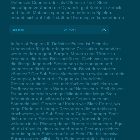
Defensive-Counter oder als Offensive-Tool: Stein
hinzufügen verändert die Dynamik, gibt Kontrolle zurück
und macht Matches spannender, indem es Spielern
erlaubt, sich auf Taktik statt auf Farming zu konzentrieren.
Sub Stein
Alt+Num 4
In Age of Empires II: Definitive Edition ist Stein die
Lebensader für jede erfolgreiche Zivilisation, besonders
wenn es darum geht, Burgen, Mauern und Türme zu
errichten, die deine Basis schützen. Doch was, wenn du
die lästige Jagd nach Steinminen überspringen und
stattdessen direkt mit einem Stein-Boost durchstarten
könntest? Der Sub Stein-Mechanismus revolutioniert dein
Gameplay, indem er dir Zugang zu Unendliche
Ressourcen bietet – kein mehrfaches Ausschicken von
Dorfbewohnern, kein Warten auf Nachschub. Stell dir vor:
Du baust innerhalb weniger Minuten eine Mega-Stein-
Infrastruktur auf, während deine Gegner noch am
Sammeln sind. Gerade auf Karten wie Black Forest, wo
enge Pfade und knappe Ressourcen die Verteidigung
erschweren, wird Sub Stein zum Game-Changer. Statt
dich um leere Steinlager zu sorgen, kannst du jetzt
vollends in die Planung deiner Strategie eintauchen. Egal
ob du frühzeitig eine uneinnehmbare Festung errichten
oder im späten Spielverlauf eine Stein-Flut für massive
Burgen nutzen willst – Sub Stein sorgt dafür, dass du