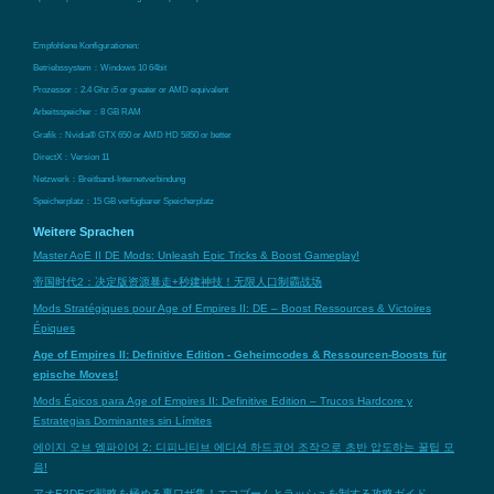
Empfohlene Konfigurationen:
Betriebssystem：Windows 10 64bit
Prozessor：2.4 Ghz i5 or greater or AMD equivalent
Arbeitsspeicher：8 GB RAM
Grafik：Nvidia® GTX 650 or AMD HD 5850 or better
DirectX：Version 11
Netzwerk：Breitband-Internetverbindung
Speicherplatz：15 GB verfügbarer Speicherplatz
Weitere Sprachen
Master AoE II DE Mods: Unleash Epic Tricks & Boost Gameplay!
帝国时代2：决定版资源暴走+秒建神技！无限人口制霸战场
Mods Stratégiques pour Age of Empires II: DE – Boost Ressources & Victoires
Épiques
Age of Empires II: Definitive Edition - Geheimcodes & Ressourcen-Boosts für
epische Moves!
Mods Épicos para Age of Empires II: Definitive Edition – Trucos Hardcore y
Estrategias Dominantes sin Límites
에이지 오브 엠파이어 2: 디피니티브 에디션 하드코어 조작으로 초반 압도하는 꿀팁 모
음!
アオE2DEで戦略を極める裏ワザ集！エコブームとラッシュを制する攻略ガイド