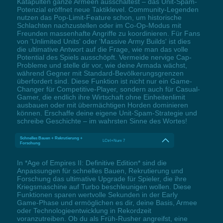
Katapulten ganze Armeen ausschaltest – das Unit-Spam-
Potenzial eröffnet neue Taktiklevel. Community-Legenden
nutzen das Pop-Limit-Feature schon, um historische
Schlachten nachzustellen oder im Co-Op-Modus mit
Freunden massenhafte Angriffe zu koordinieren. Für Fans
von 'Unlimited Units' oder 'Massive Army Builds' ist dies
die ultimative Antwort auf die Frage, wie man das volle
Potential des Spiels ausschöpft. Vermeide nervige Cap-
Probleme und stelle dir vor, wie deine Armada wächst,
während Gegner mit Standard-Bevölkerungsgrenzen
überfordert sind. Diese Funktion ist nicht nur ein Game-
Changer für Competitive-Player, sondern auch für Casual-
Gamer, die endlich ihre Wirtschaft ohne Einheitenlimit
ausbauen oder mit übermächtigen Horden dominieren
können. Erschaffe deine eigene Unit-Spam-Strategie und
schreibe Geschichte – im wahrsten Sinne des Wortes!
Schnelles Bauen + Rekrutierung +
LCtrl+Num 7
Forschung
In *Age of Empires II: Definitive Edition* sind die
Anpassungen für schnelles Bauen, Rekrutierung und
Forschung das ultimative Upgrade für Spieler, die ihre
Kriegsmaschine auf Turbo beschleunigen wollen. Diese
Funktionen sparen wertvolle Sekunden in der Early
Game-Phase und ermöglichen es dir, deine Basis, Armee
oder Technologieentwicklung in Rekordzeit
voranzutreiben. Ob du als Früh-Rusher angreifst, eine