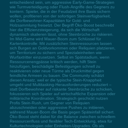
entscheidend sein, um aggressive Early-Game-Strategien
wie Turmverteidigung oder Flush-Angriffe des Gegners zu
kontern. Spieler, die in der Feudalzeit ihre Basis sichern
wollen, profitieren von der sofortigen Steinverfügbarkeit,
die Dorfbewohner-Kapazitäten für Gold- und
Holzsammlung freisetzt. Der Begriff Öko-Boost beschreibt
hier die Effizienzsteigerung, da sich die Wirtschaft
dynamisch skalieren lässt, ohne Steinbrüche zu riskieren.
Im Mid-Game wird Mauer-Boom zum Schlüssel für
Kartenkontrolle: Mit zusätzlichen Steinressourcen lassen
sich Burgen an Goldvorkommen oder Reliquien platzieren,
um Territorium zu sichern und Spezialeinheiten wie
Wurfaxtritter einzusetzen. Selbst im Spätstadium, wenn
Ressourcenengpässe kritisch werden, hilft Stein
hinzufügen, beschädigte Befestigungen schnell zu
reaktivieren oder neue Türme als Druckmittel gegen
feindliche Armeen zu bauen. Die Community schätzt
diesen Ansatz, weil er die typische Stein-Knappheit
umgeht und Multitasking-Herausforderungen reduziert –
statt Dorfbewohner auf riskante Steinbrüche zu schicken,
fokussieren sich Spieler auf wirtschaftliche Expansion oder
militärische Koordination. Strategisch geschickt nutzen
Profis Stein-Rush, um Gegner von Reliquien
abzuschneiden oder aggressive Pushes zu initiieren,
während Mauer-Boom die Basis gegen Späteinfall sichert.
Öko-Boost steht dabei für die Balance zwischen schnellem
Ressourcenfluss und flexibler Tech-Entwicklung, etwa für
Kulturtechnologien oder Einheiten-Upgrades. Ob als