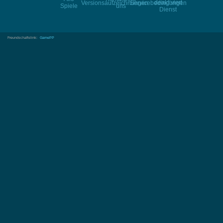
deaktiviert
Versionsaufzeichnungen
Servicebedingungen
Spiele
uns
Dienst
Freundschaftslink:
GamePP