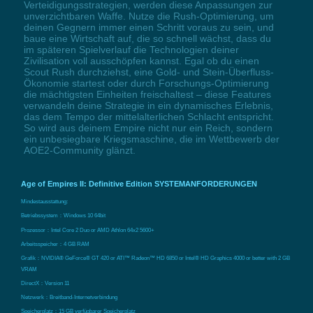
Verteidigungsstrategien, werden diese Anpassungen zur
unverzichtbaren Waffe. Nutze die Rush-Optimierung, um
deinen Gegnern immer einen Schritt voraus zu sein, und
baue eine Wirtschaft auf, die so schnell wächst, dass du
im späteren Spielverlauf die Technologien deiner
Zivilisation voll ausschöpfen kannst. Egal ob du einen
Scout Rush durchziehst, eine Gold- und Stein-Überfluss-
Ökonomie startest oder durch Forschungs-Optimierung
die mächtigsten Einheiten freischaltest – diese Features
verwandeln deine Strategie in ein dynamisches Erlebnis,
das dem Tempo der mittelalterlichen Schlacht entspricht.
So wird aus deinem Empire nicht nur ein Reich, sondern
ein unbesiegbare Kriegsmaschine, die im Wettbewerb der
AOE2-Community glänzt.
Age of Empires II: Definitive Edition SYSTEMANFORDERUNGEN
Mindestausstattung:
Betriebssystem：Windows 10 64bit
Prozessor：Intel Core 2 Duo or AMD Athlon 64x2 5600+
Arbeitsspeicher：4 GB RAM
Grafik：NVIDIA® GeForce® GT 420 or ATI™ Radeon™ HD 6850 or Intel® HD Graphics 4000 or better with 2 GB
VRAM
DirectX：Version 11
Netzwerk：Breitband-Internetverbindung
Speicherplatz：15 GB verfügbarer Speicherplatz