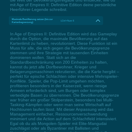
mit Age of Empires II: Definitive Edition deine persönliche
Heerführer-Legende schreibst.
Maximale Bevölkerung setzen (bis zur
LCtrl+Num 6
Kartenbegrenzung)
In Age of Empires II: Definitive Edition wird das Gameplay
durch die Option, die maximale Bevölkerung auf das
Kartenlimit zu heben, revolutioniert. Diese Funktion ist ein
Muss für alle, die sich gegen die Bevölkerungsgrenze
stemmen und ihre Strategie mit tausenden Einheiten
dominieren wollen. Statt sich an die
Standardbeschränkung von 200 Einheiten zu halten,
kannst du jetzt alle Dorfbewohner, Krieger und
Belagerungsmaschinen rekrutieren, die die Karte hergibt –
perfekt für epische Schlachten oder intensive Mehrspieler-
Konflikte. Spieler, die Pop-Limit umgehen möchten,
profitieren besonders in der Kaiserzeit, wenn riesige
Armeen erforderlich sind, um Burgen oder komplex
verteidigte Basen zu überrennen. Die Bevölkerungsgrenze
war früher ein großer Stolperstein, besonders bei Multi-
Tasking-Kämpfen oder wenn man seine Wirtschaft auf
Hochtouren laufen lässt. Mit dieser Anpassung wird das
Management einfacher, Ressourcenverschwendung
minimiert und die Action auf dem Schlachtfeld intensiviert.
Egal ob du als Mongolen-Spieler mit Elite-Mangudai
zuschlägst oder als Byzantiner mit Ballisten und