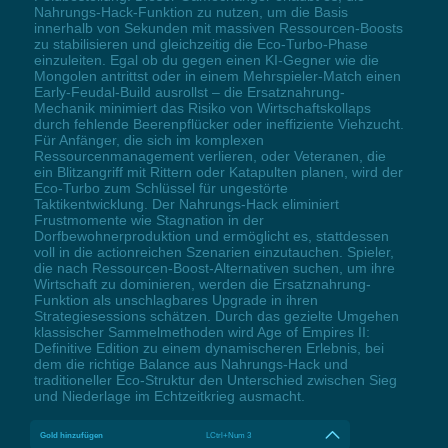
Nahrungs-Hack-Funktion zu nutzen, um die Basis
innerhalb von Sekunden mit massiven Ressourcen-Boosts
zu stabilisieren und gleichzeitig die Eco-Turbo-Phase
einzuleiten. Egal ob du gegen einen KI-Gegner wie die
Mongolen antrittst oder in einem Mehrspieler-Match einen
Early-Feudal-Build ausrollst – die Ersatznahrung-
Mechanik minimiert das Risiko von Wirtschaftskollaps
durch fehlende Beerenpflücker oder ineffiziente Viehzucht.
Für Anfänger, die sich im komplexen
Ressourcenmanagement verlieren, oder Veteranen, die
ein Blitzangriff mit Rittern oder Katapulten planen, wird der
Eco-Turbo zum Schlüssel für ungestörte
Taktikentwicklung. Der Nahrungs-Hack eliminiert
Frustmomente wie Stagnation in der
Dorfbewohnerproduktion und ermöglicht es, stattdessen
voll in die actionreichen Szenarien einzutauchen. Spieler,
die nach Ressourcen-Boost-Alternativen suchen, um ihre
Wirtschaft zu dominieren, werden die Ersatznahrung-
Funktion als unschlagbares Upgrade in ihren
Strategiesessions schätzen. Durch das gezielte Umgehen
klassischer Sammelmethoden wird Age of Empires II:
Definitive Edition zu einem dynamischeren Erlebnis, bei
dem die richtige Balance aus Nahrungs-Hack und
traditioneller Eco-Struktur den Unterschied zwischen Sieg
und Niederlage im Echtzeitkrieg ausmacht.
Gold hinzufügen
LCtrl+Num 3