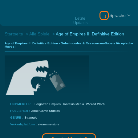
Sprache
Download Gamebu
Letzte
Updates
Startseite
Alle Spiele
Age of Empires II: Definitive Edition
Age of Empires II: Definitive Edition - Geheimcodes & Ressourcen-Boosts für epische
Moves!
ENTWICKLER：
Forgotten Empires, Tantalus Media, Wicked Witch,
PUBLISHER：
Xbox Game Studios
GENRE：
Strategie
Verkaufsplattform：
steam,ms-store