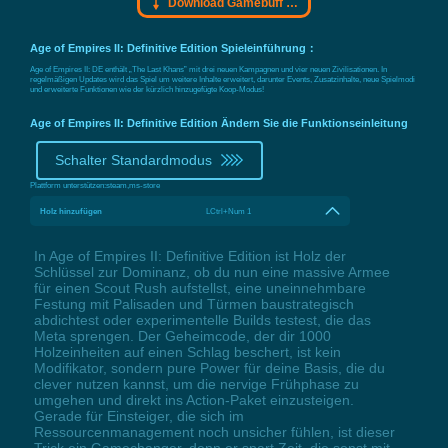
Download Gamebuff Trainer
Age of Empires II: Definitive Edition Spieleinführung：
Age of Empires II: DE enthält „The Last Khans” mit drei neuen Kampagnen und vier neuen Zivilisationen. In
regelmäßigen Updates wird das Spiel um weitere Inhalte erweitert, darunter Events, Zusatzinhalte, neue Spielmodi
und erweiterte Funktionen wie der kürzlich hinzugefügte Koop-Modus!
Age of Empires II: Definitive Edition Ändern Sie die Funktionseinleitung
Schalter Standardmodus
Plattform unterstützen:
steam,ms-store
Holz hinzufügen
LCtrl+Num 1
In Age of Empires II: Definitive Edition ist Holz der
Schlüssel zur Dominanz, ob du nun eine massive Armee
für einen Scout Rush aufstellst, eine uneinnehmbare
Festung mit Palisaden und Türmen baustrategisch
abdichtest oder experimentelle Builds testest, die das
Meta sprengen. Der Geheimcode, der dir 1000
Holzeinheiten auf einen Schlag beschert, ist kein
Modifikator, sondern pure Power für deine Basis, die du
clever nutzen kannst, um die nervige Frühphase zu
umgehen und direkt ins Action-Paket einzusteigen.
Gerade für Einsteiger, die sich im
Ressourcenmanagement noch unsicher fühlen, ist dieser
Trick ein Gamechanger, denn er spart Zeit, die sonst mit