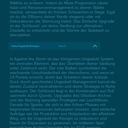
Wildnis zu erobern. Indem du Meta-Progression clever
nutzt und Ressourcenmanagement zu deiner Stärke
machst, verwandelst du frühere Schwächen in Siege. Egal
ob du die Effizienz deiner Herde steigerst oder mit
Dekorationen die Stimmung hebst: Das Einfache Upgrade
ist der Schlüssel, um deine Siedlung zur ultimativen
Zitadelle zu entwickeln und die Stürme der Spielwelt zu
überstehen.
Keine Ungeduld (Königin)
Num 4
In Against the Storm ist das Königinnen Ungeduld System
ein zentrales Element, das das Überleben deiner Siedlung
unter Zeitdruck setzt. Der rote Balken symbolisiert die
wachsende Unzufriedenheit der Herrscherin, und wenn er
14 Punkte erreicht, droht das Scheitern deiner Kolonie.
Doch durch geschicktes Ungeduld Management kannst du
diesen Zustand neutralisieren und deine Strategie in Ruhe
ausbauen. Der Schlüssel liegt in der Kombination aus Ruf
sammeln durch Quests, Upgrades des Obsidian-Archivs
und der Nutzung spezieller Privilegien wie Leuchtfeuer.
Gerade für Spieler, die sich in den frühen Phasen mit
begrenzten Ressourcen behaupten müssen, sind einfache
Aufträge wie die Produktion von Holzplanken ein effektiver
Weg, um die Ungeduld der Königin zu reduzieren und
Raum für Expansion zu gewinnen. Im mittleren Spiel
ermöglichen Archiv-Upgrades bis zu 40 % weniger