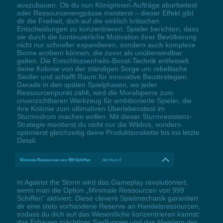
auszubauen. Ob du nun Königinnen-Aufträge abarbeitest
oder Ressourcenengpässe meisterst – dieser Effekt gibt
dir die Freiheit, dich auf die wirklich kritischen
Entscheidungen zu konzentrieren. Spieler berichten, dass
sie durch die kontinuierliche Motivation ihrer Bevölkerung
nicht nur schneller expandieren, sondern auch komplexe
Biome erobern können, die zuvor als unüberwindbar
galten. Die Entschlossenheits-Boost-Technik entfesselt
deine Kolonie von der ständigen Sorge um rebellische
Siedler und schafft Raum für innovative Baustrategien.
Gerade in den späten Spielphasen, wo jeder
Ressourcenpunkt zählt, wird die Moralsperre zum
unverzichtbaren Werkzeug für ambitionierte Spieler, die
ihre Kolonie zum ultimativen Überlebenstest im
Sturmodrom machen wollen. Mit dieser Sturmresistenz-
Strategie meisterst du nicht nur die Wildnis, sondern
optimierst gleichzeitig deine Produktionskette bis ins letzte
Detail.
Minimale Ressourcen von 999 Schiffen
Alt+Num 8
In Against the Storm wird das Gameplay revolutioniert,
wenn man die Option „Minimale Ressourcen von 999
Schiffen“ aktiviert. Diese clevere Spielmechanik garantiert
dir eine stets vorhandene Reserve an Handelsressourcen,
sodass du dich auf das Wesentliche konzentrieren kannst:
das Erbauen mächtiger Siedlungen und das Meistern der