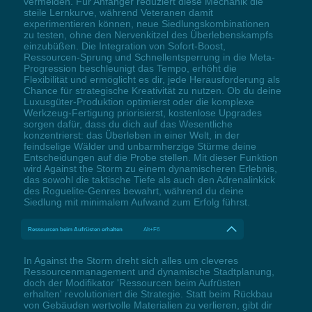
vermeiden. Für Anfänger reduziert diese Mechanik die
steile Lernkurve, während Veteranen damit
experimentieren können, neue Siedlungskombinationen
zu testen, ohne den Nervenkitzel des Überlebenskampfs
einzubüßen. Die Integration von Sofort-Boost,
Ressourcen-Sprung und Schnellentsperrung in die Meta-
Progression beschleunigt das Tempo, erhöht die
Flexibilität und ermöglicht es dir, jede Herausforderung als
Chance für strategische Kreativität zu nutzen. Ob du deine
Luxusgüter-Produktion optimierst oder die komplexe
Werkzeug-Fertigung priorisierst, kostenlose Upgrades
sorgen dafür, dass du dich auf das Wesentliche
konzentrierst: das Überleben in einer Welt, in der
feindselige Wälder und unbarmherzige Stürme deine
Entscheidungen auf die Probe stellen. Mit dieser Funktion
wird Against the Storm zu einem dynamischeren Erlebnis,
das sowohl die taktische Tiefe als auch den Adrenalinkick
des Roguelite-Genres bewahrt, während du deine
Siedlung mit minimalem Aufwand zum Erfolg führst.
Ressourcen beim Aufrüsten erhalten
Alt+F6
In Against the Storm dreht sich alles um cleveres
Ressourcenmanagement und dynamische Stadtplanung,
doch der Modifikator 'Ressourcen beim Aufrüsten
erhalten' revolutioniert die Strategie. Statt beim Rückbau
von Gebäuden wertvolle Materialien zu verlieren, gibt dir