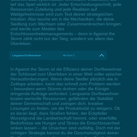
tief das Spiel wirklich ist: Jeder Entscheidungsschritt, jede
Ressourcen-Zuteilung und jede Reaktion auf
Waldgeheimnisse wird zum Test deiner strategischen
Intuition. Also tauche ein in die Mechaniken, die deine
Siedlung zum Wachsen oder Zusammenbrechen bringen,
und werde zum Meister des
Entschlossenheitsmanagements – denn in Against the
Storm zählt nicht nur der Sieg, sondern vor allem das
Überleben.
Langsame Dorfbewohner
Alt+Num 5
In Against the Storm ist die Effizienz deiner Dorfbewohner
der Schlüssel zum Überleben in einer Welt voller epischer
Herausforderungen. Wenn deine Siedler plötzlich wie in
Zeitlupe arbeiten, kann das schnell zum Problem werden
– besonders wenn Stürme drohen oder die Königin
dringende Aufträge einfordert. Langsame Dorfbewohner
kosten wertvolle Ressourcen, gefährden die Stabilität
deiner Gemeinschaft und zwingen dich, kreative
Lösungen zu finden, um die Produktivität zu steigern. Ob
es daran liegt, dass Straßen fehlen, der Eckpfeiler
Wurzelgrund die Landwirtschaft hemmt, oder unerfüllte
Bedürfnisse wie Hunger und Stress die Entschlossenheit
sinken lassen – die Ursachen sind vielfältig. Doch mit der
richtigen Strategie kannst du die Geschwindigkeit deiner