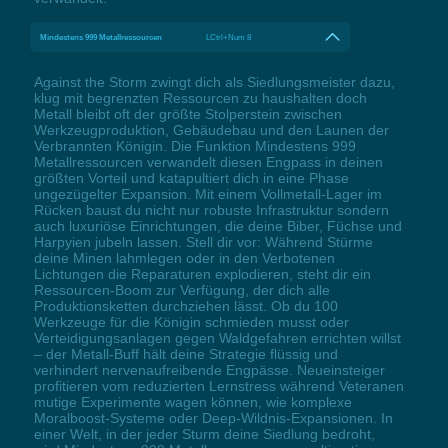
Mindestens 999 Metallressourcen
LCtrl+Num 8
Against the Storm zwingt dich als Siedlungsmeister dazu,
klug mit begrenzten Ressourcen zu haushalten doch
Metall bleibt oft der größte Stolperstein zwischen
Werkzeugproduktion, Gebäudebau und den Launen der
Verbrannten Königin. Die Funktion Mindestens 999
Metallressourcen verwandelt diesen Engpass in deinen
größten Vorteil und katapultiert dich in eine Phase
ungezügelter Expansion. Mit einem Vollmetall-Lager im
Rücken baust du nicht nur robuste Infrastruktur sondern
auch luxuriöse Einrichtungen, die deine Biber, Füchse und
Harpyien jubeln lassen. Stell dir vor: Während Stürme
deine Minen lahmlegen oder in den Verbotenen
Lichtungen die Reparaturen explodieren, steht dir ein
Ressourcen-Boom zur Verfügung, der dich alle
Produktionsketten durchziehen lässt. Ob du 100
Werkzeuge für die Königin schmieden musst oder
Verteidigungsanlagen gegen Waldgefahren errichten willst
– der Metall-Buff hält deine Strategie flüssig und
verhindert nervenaufreibende Engpässe. Neueinsteiger
profitieren vom reduzierten Lernstress während Veteranen
mutige Experimente wagen können, wie komplexe
Moralboost-Systeme oder Deep-Wildnis-Expansionen. In
einer Welt, in der jeder Sturm deine Siedlung bedroht,