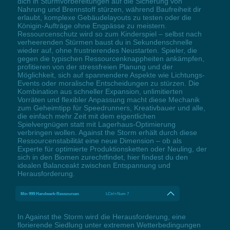
dich in Sturmvorbereitungen auf die Sicherung von
Nahrung und Brennstoff stürzen, während Baufreiheit dir
erlaubt, komplexe Gebäudelayouts zu testen oder die
Königin-Aufträge ohne Engpässe zu meistern.
Ressourcenschutz wird so zum Kinderspiel – selbst nach
verheerenden Stürmen baust du in Sekundenschnelle
wieder auf, ohne frustrierendes Neustarten. Spieler, die
gegen die typischen Ressourcenknappheiten ankämpfen,
profitieren von der stressfreien Planung und der
Möglichkeit, sich auf spannendere Aspekte wie Lichtungs-
Events oder moralische Entscheidungen zu stürzen. Die
Kombination aus schneller Expansion, unlimitierten
Vorräten und flexibler Anpassung macht diese Mechanik
zum Geheimtipp für Speedrunners, Kreativbauer und alle,
die einfach mehr Zeit mit dem eigentlichen
Spielvergnügen statt mit Lagerhaus-Optimierung
verbringen wollen. Against the Storm erhält durch diese
Ressourcenstabilität eine neue Dimension – ob als
Experte für optimierte Produktionsketten oder Neuling, der
sich in den Biomen zurechtfindet, hier findest du den
idealen Balanceakt zwischen Entspannung und
Herausforderung.
Min 999 Handwerk-Ressourcen
LCtrl+Num 7
In Against the Storm wird die Herausforderung, eine
florierende Siedlung unter extremen Wetterbedingungen