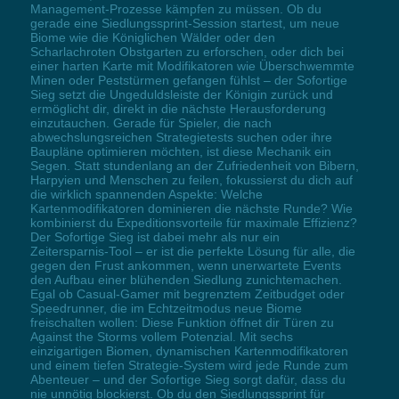
Management-Prozesse kämpfen zu müssen. Ob du
gerade eine Siedlungssprint-Session startest, um neue
Biome wie die Königlichen Wälder oder den
Scharlachroten Obstgarten zu erforschen, oder dich bei
einer harten Karte mit Modifikatoren wie Überschwemmte
Minen oder Peststürmen gefangen fühlst – der Sofortige
Sieg setzt die Ungeduldsleiste der Königin zurück und
ermöglicht dir, direkt in die nächste Herausforderung
einzutauchen. Gerade für Spieler, die nach
abwechslungsreichen Strategietests suchen oder ihre
Baupläne optimieren möchten, ist diese Mechanik ein
Segen. Statt stundenlang an der Zufriedenheit von Bibern,
Harpyien und Menschen zu feilen, fokussierst du dich auf
die wirklich spannenden Aspekte: Welche
Kartenmodifikatoren dominieren die nächste Runde? Wie
kombinierst du Expeditionsvorteile für maximale Effizienz?
Der Sofortige Sieg ist dabei mehr als nur ein
Zeitersparnis-Tool – er ist die perfekte Lösung für alle, die
gegen den Frust ankommen, wenn unerwartete Events
den Aufbau einer blühenden Siedlung zunichtemachen.
Egal ob Casual-Gamer mit begrenztem Zeitbudget oder
Speedrunner, die im Echtzeitmodus neue Biome
freischalten wollen: Diese Funktion öffnet dir Türen zu
Against the Storms vollem Potenzial. Mit sechs
einzigartigen Biomen, dynamischen Kartenmodifikatoren
und einem tiefen Strategie-System wird jede Runde zum
Abenteuer – und der Sofortige Sieg sorgt dafür, dass du
nie unnötig blockierst. Ob du den Siedlungssprint für