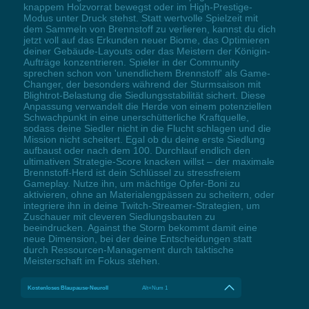
knappem Holzvorrat bewegst oder im High-Prestige-
Modus unter Druck stehst. Statt wertvolle Spielzeit mit
dem Sammeln von Brennstoff zu verlieren, kannst du dich
jetzt voll auf das Erkunden neuer Biome, das Optimieren
deiner Gebäude-Layouts oder das Meistern der Königin-
Aufträge konzentrieren. Spieler in der Community
sprechen schon von 'unendlichem Brennstoff' als Game-
Changer, der besonders während der Sturmsaison mit
Blightrot-Belastung die Siedlungsstabilität sichert. Diese
Anpassung verwandelt die Herde von einem potenziellen
Schwachpunkt in eine unerschütterliche Kraftquelle,
sodass deine Siedler nicht in die Flucht schlagen und die
Mission nicht scheitert. Egal ob du deine erste Siedlung
aufbaust oder nach dem 100. Durchlauf endlich den
ultimativen Strategie-Score knacken willst – der maximale
Brennstoff-Herd ist dein Schlüssel zu stressfreiem
Gameplay. Nutze ihn, um mächtige Opfer-Boni zu
aktivieren, ohne an Materialengpässen zu scheitern, oder
integriere ihn in deine Twitch-Streamer-Strategien, um
Zuschauer mit cleveren Siedlungsbauten zu
beeindrucken. Against the Storm bekommt damit eine
neue Dimension, bei der deine Entscheidungen statt
durch Ressourcen-Management durch taktische
Meisterschaft im Fokus stehen.
Kostenloses Blaupause-Neuroll
Alt+Num 1