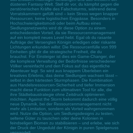
düsteren Fantasy-Welt. Stell dir vor, du kämpfst gegen die
zerstörerischen Kräfte des Falschsturms, während deine
Vorratskammern gefüllt sind – kein Stress wegen knapper
Ressourcen, keine logistischen Engpässe. Besonders in
Hochschwierigkeitsmodi oder beim Aufbau eines
Siedlungsnetzwerks wird dir diese Option zu einem
entscheidenden Vorteil, da sie Ressourcenmanagement
auf ein komplett neues Level hebt. Egal ob du rasante
Aufträge der Versengten Königin erledigen oder riskante
Lichtungen erkunden willst: Die Ressourcenfülle von 999
Einheiten gibt dir die strategische Freiheit, die du
brauchst. Für Einsteiger ist dies ein Game-Changer, der
die komplexe Verwaltung der Bedürfnisse verschiedener
Völker vereinfacht und den Fokus auf das eigentliche
Abenteuer legt. So wird aus knappem Überleben ein
kreatives Erlebnis, das deine Siedlungen wachsen lässt –
selbst in den härtesten Sturmphasen. Die Kombination
aus Handelsressourcen-Sicherheit und tiefer Immersion
macht diese Funktion zum ultimativen Tool für alle, die
ihre Städtebaustrategie ohne Zeitdruck optimieren
möchten. Against the Storm bekommt dadurch eine völlig
neue Dynamik, bei der Ressourcenmanagement nicht
mehr als Limitation, sondern als Vorteil wahrgenommen
wird. Nutze die Option, um Siedlungsdesigns zu testen,
seltene Güter zu tauschen oder deine Kolonien in
feindseligen Biomen zu stabilisieren – und erlebe, wie sich
der Druck der Ungeduld der Königin in puren Spielgenuss
verwandelt.