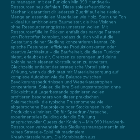
zu managen, mit der Funktion Min 999 Handwerk-
Ressourcen neu definiert. Diese spielerfreundliche
Mechanik garantiert dir jederzeit Zugriff auf eine riesige
Menge an essentiellen Materialien wie Holz, Stein und Ton
– ideal für ambitionierte Baumeister, die ihre Visionen
ohne Ressourcenengpässe umsetzen wollen. Mit
Ressourcenfülle im Rücken entfällt das nervige Farmen
von Rohstoffen komplett, sodass du dich voll auf die
Gestaltung deiner Siedlung konzentrieren kannst. Ob
epische Festungen, effiziente Produktionsketten oder
kreative Architektur – die Baufreiheit, die diese Funktion
bietet, erlaubt es dir, Grenzen zu sprengen und deine
Kolonie nach eigenen Vorstellungen zu erweitern.
Gleichzeitig entfaltet der strategische Vorteil seine
Wirkung, wenn du dich statt mit Materialbesorgung auf
komplexe Aufgaben wie die Balance zwischen
Bevölkerungsbedürfnissen und Wetterkatastrophen
konzentrierst. Spieler, die ihre Siedlungsstrategien ohne
Rücksicht auf Lagerbestände optimieren wollen,
profitieren besonders von dieser praktischen
Spielmechanik, die typische Frustmomente wie
abgebrochene Bauprojekte oder Stockungen in der
Produktion eliminiert. Ob für Speedrun-Versuche,
experimentelles Building oder die Erfüllung
anspruchsvoller Quests der Königin – Min 999 Handwerk-
Ressourcen verwandeln das Siedlungsmanagement in ein
reines Strategie-Spiel mit maximalem
Kreativitätsspielraum. Die Kombination aus