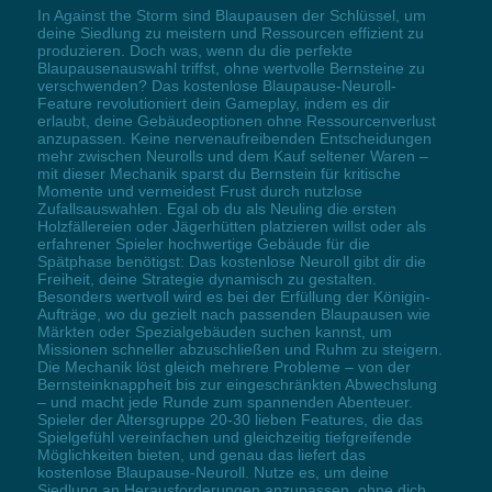
In Against the Storm sind Blaupausen der Schlüssel, um
deine Siedlung zu meistern und Ressourcen effizient zu
produzieren. Doch was, wenn du die perfekte
Blaupausenauswahl triffst, ohne wertvolle Bernsteine zu
verschwenden? Das kostenlose Blaupause-Neuroll-
Feature revolutioniert dein Gameplay, indem es dir
erlaubt, deine Gebäudeoptionen ohne Ressourcenverlust
anzupassen. Keine nervenaufreibenden Entscheidungen
mehr zwischen Neurolls und dem Kauf seltener Waren –
mit dieser Mechanik sparst du Bernstein für kritische
Momente und vermeidest Frust durch nutzlose
Zufallsauswahlen. Egal ob du als Neuling die ersten
Holzfällereien oder Jägerhütten platzieren willst oder als
erfahrener Spieler hochwertige Gebäude für die
Spätphase benötigst: Das kostenlose Neuroll gibt dir die
Freiheit, deine Strategie dynamisch zu gestalten.
Besonders wertvoll wird es bei der Erfüllung der Königin-
Aufträge, wo du gezielt nach passenden Blaupausen wie
Märkten oder Spezialgebäuden suchen kannst, um
Missionen schneller abzuschließen und Ruhm zu steigern.
Die Mechanik löst gleich mehrere Probleme – von der
Bernsteinknappheit bis zur eingeschränkten Abwechslung
– und macht jede Runde zum spannenden Abenteuer.
Spieler der Altersgruppe 20-30 lieben Features, die das
Spielgefühl vereinfachen und gleichzeitig tiefgreifende
Möglichkeiten bieten, und genau das liefert das
kostenlose Blaupause-Neuroll. Nutze es, um deine
Siedlung an Herausforderungen anzupassen, ohne dich