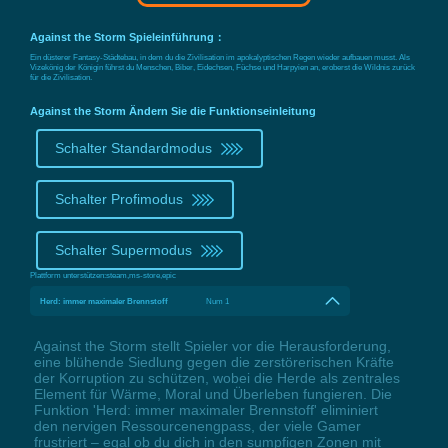
Against the Storm Spieleinführung：
Ein düsterer Fantasy-Städtebau, in dem du die Zivilisation im apokalyptischen Regen wieder aufbauen musst. Als
Vizekönig der Königin führst du Menschen, Biber, Eidechsen, Füchse und Harpyien an, eroberst die Wildnis zurück
für die Zivilisation.
Against the Storm Ändern Sie die Funktionseinleitung
Schalter Standardmodus
Schalter Profimodus
Schalter Supermodus
Plattform unterstützen:
steam,ms-store,epic
Herd: immer maximaler Brennstoff
Num 1
Against the Storm stellt Spieler vor die Herausforderung,
eine blühende Siedlung gegen die zerstörerischen Kräfte
der Korruption zu schützen, wobei die Herde als zentrales
Element für Wärme, Moral und Überleben fungieren. Die
Funktion 'Herd: immer maximaler Brennstoff' eliminiert
den nervigen Ressourcenengpass, der viele Gamer
frustriert – egal ob du dich in den sumpfigen Zonen mit