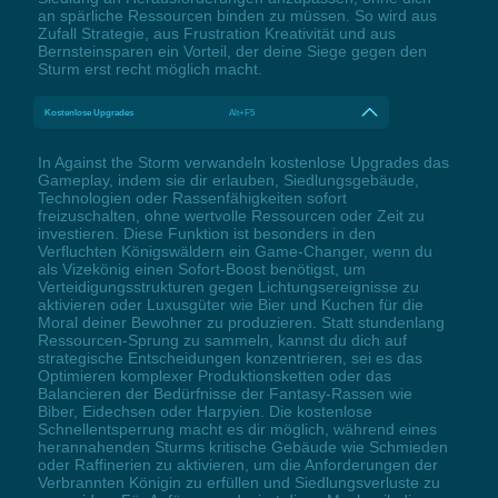
an spärliche Ressourcen binden zu müssen. So wird aus
Zufall Strategie, aus Frustration Kreativität und aus
Bernsteinsparen ein Vorteil, der deine Siege gegen den
Sturm erst recht möglich macht.
Kostenlose Upgrades
Alt+F5
In Against the Storm verwandeln kostenlose Upgrades das
Gameplay, indem sie dir erlauben, Siedlungsgebäude,
Technologien oder Rassenfähigkeiten sofort
freizuschalten, ohne wertvolle Ressourcen oder Zeit zu
investieren. Diese Funktion ist besonders in den
Verfluchten Königswäldern ein Game-Changer, wenn du
als Vizekönig einen Sofort-Boost benötigst, um
Verteidigungsstrukturen gegen Lichtungsereignisse zu
aktivieren oder Luxusgüter wie Bier und Kuchen für die
Moral deiner Bewohner zu produzieren. Statt stundenlang
Ressourcen-Sprung zu sammeln, kannst du dich auf
strategische Entscheidungen konzentrieren, sei es das
Optimieren komplexer Produktionsketten oder das
Balancieren der Bedürfnisse der Fantasy-Rassen wie
Biber, Eidechsen oder Harpyien. Die kostenlose
Schnellentsperrung macht es dir möglich, während eines
herannahenden Sturms kritische Gebäude wie Schmieden
oder Raffinerien zu aktivieren, um die Anforderungen der
Verbrannten Königin zu erfüllen und Siedlungsverluste zu