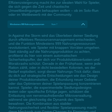
Effizienzsteigerung macht ihn zur idealen Wahl für Spieler,
die sich gegen die Zeit und chaotische
Umweltbedingungen behaupten wollen – ob im Solo-Run
oder im Wettbewerb mit der Community.
Mindestens 999 Nahrungsressourcen
Num 7
In Against the Storm wird das Überleben deiner Siedlung
durch effektives Ressourcenmanagement entschieden,
und die Funktion Mindestens 999 Nahrungsressourcen
revolutioniert, wie Spieler mit knappen Vorräten umgehen.
Statt ständig auf die Nahrungsproduktion zu achten,
profitierst du hier von einem automatischen
Sicherheitspuffer, der dich vor Produktivitätsverlusten und
Moralcrashs schützt. Gerade in der Frühphase, wenn jede
Ration zählt, oder in dicht besiedelten Kolonien, wo der
Bedarf explodiert, sorgt dieser Nahrungs-Trick dafür, dass
du dich auf strategische Entscheidungen wie das Design
deiner Produktionsketten, die Erkundung neuer Gebiete
oder das Optimieren deiner Spielanpassung konzentrieren
kannst. Spieler, die experimentelle Siedlungsdesigns
testen oder spezifische Erfolge jagen, schätzen die
Entlastung von nervenaufreibender Mikroverwaltung,
während sie gleichzeitig die Dynamik des Spiels
bewahren. Die Kombination aus stabiler
Nahrungssicherheit und flexibler Spielanpassung macht
diese Mechanik zum Game-Changer für Einsteiger und