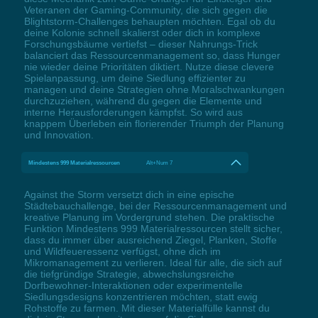
Veteranen der Gaming-Community, die sich gegen die
Blightstorm-Challenges behaupten möchten. Egal ob du
deine Kolonie schnell skalierst oder dich in komplexe
Forschungsbäume vertiefst – dieser Nahrungs-Trick
balanciert das Ressourcenmanagement so, dass Hunger
nie wieder deine Prioritäten diktiert. Nutze diese clevere
Spielanpassung, um deine Siedlung effizienter zu
managen und deine Strategien ohne Moralschwankungen
durchzuziehen, während du gegen die Elemente und
interne Herausforderungen kämpfst. So wird aus
knappem Überleben ein florierender Triumph der Planung
und Innovation.
Mindestens 999 Materialressourcen
Alt+Num 7
Against the Storm versetzt dich in eine epische
Städtebauchallenge, bei der Ressourcenmanagement und
kreative Planung im Vordergrund stehen. Die praktische
Funktion Mindestens 999 Materialressourcen stellt sicher,
dass du immer über ausreichend Ziegel, Planken, Stoffe
und Wildfeueressenz verfügst, ohne dich im
Mikromanagement zu verlieren. Ideal für alle, die sich auf
die tiefgründige Strategie, abwechslungsreiche
Dorfbewohner-Interaktionen oder experimentelle
Siedlungsdesigns konzentrieren möchten, statt ewig
Rohstoffe zu farmen. Mit dieser Materialfülle kannst du