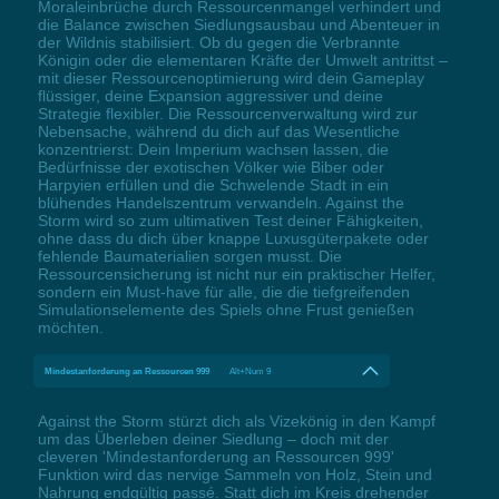
Moraleinbrüche durch Ressourcenmangel verhindert und
die Balance zwischen Siedlungsausbau und Abenteuer in
der Wildnis stabilisiert. Ob du gegen die Verbrannte
Königin oder die elementaren Kräfte der Umwelt antrittst –
mit dieser Ressourcenoptimierung wird dein Gameplay
flüssiger, deine Expansion aggressiver und deine
Strategie flexibler. Die Ressourcenverwaltung wird zur
Nebensache, während du dich auf das Wesentliche
konzentrierst: Dein Imperium wachsen lassen, die
Bedürfnisse der exotischen Völker wie Biber oder
Harpyien erfüllen und die Schwelende Stadt in ein
blühendes Handelszentrum verwandeln. Against the
Storm wird so zum ultimativen Test deiner Fähigkeiten,
ohne dass du dich über knappe Luxusgüterpakete oder
fehlende Baumaterialien sorgen musst. Die
Ressourcensicherung ist nicht nur ein praktischer Helfer,
sondern ein Must-have für alle, die die tiefgreifenden
Simulationselemente des Spiels ohne Frust genießen
möchten.
Mindestanforderung an Ressourcen 999
Alt+Num 9
Against the Storm stürzt dich als Vizekönig in den Kampf
um das Überleben deiner Siedlung – doch mit der
cleveren 'Mindestanforderung an Ressourcen 999'
Funktion wird das nervige Sammeln von Holz, Stein und
Nahrung endgültig passé. Statt dich im Kreis drehender