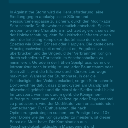
In Against the Storm wird die Herausforderung, eine
Siedlung gegen apokalyptische Stürme und
Ressourcenengpässe zu sichern, durch den Modifikator
Sehr schnelle Dorfbewohner deutlich entschärft. Spieler
erleben, wie ihre Charaktere in Echtzeit agieren, sei es bei
der Holzbeschaffung, dem Bau kritischer Infrastrukturen
oder der Erfüllung komplexer Bedürfnisse der diversen
Spezies wie Biber, Echsen oder Harpyien. Die gesteigerte
Arbeitsgeschwindigkeit ermöglicht es, Engpässe zu
überbrücken und die Ungeduld der Verbrannten Königin
durch schnelleren Fortschritt im Ansehensbalken zu
minimieren. Gerade in der frühen Spielphase, wenn die
Infrastruktur noch brüchig ist und jeder Baumstamm oder
Stein zählt, wird die Effizienz durch kürzere Laufwege
maximiert. Während der Sturmphase, in der die
Feindseligkeit des Waldes eskaliert, sorgen Sehr schnelle
Dorfbewohner dafür, dass Brandkysten am Brandpfahl
blitzschnell gelöscht und die Moral der Siedler stabil bleibt.
Im Endspurt, wenn es darum geht, die Königinnen-
Aufträge zu stemmen und Werkzeuge oder Regenmäntel
zu produzieren, wird der Modifikator zum entscheidenden
Gamechanger. Für Enthusiasten, die nach
Optimierungsstrategien suchen, um Prestige-Level 10+
oder Biome wie die Königswälder zu meistern, ist dieser
Boost ein Must-have. Die Kombination aus
Geschwindigkeit, taktischem Management und