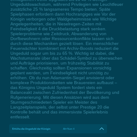
Ungeduldswachstum, während Privilegien wie Leuchtfeuer
zusätzliche 25 % langsameres Tempo bieten. Späte
Spielphasen erfordern dann Hochrangiges wie Vor der
Königin verborgen oder Waldgeheimnisse wie Wichtige
Angelegenheiten, die in Nieselregen-Zeiten mit
Feindseligkeit 4 die Druckbelastung stark senken.
Spielerprobleme wie Zeitdruck, Abwanderung von
Dorfbewohnern oder Ressourcenkonflikte lassen sich
durch diese Mechaniken gezielt lösen. Ein menschlicher
Feuerwächter kombiniert mit Archiv-Boosts reduziert die
Ungeduld sogar um bis zu 65 %. Wichtig ist dabei, die
Wachstumsrate über das Schädel-Symbol zu überwachen
und Aufträge priorisieren, um frühzeitig Stabilität zu
schaffen. Gleichzeitig sollten Expansionen vorsichtig
geplant werden, um Feindseligkeit nicht unnötig zu
erhöhen. Ob du nun Adamantin-Siegel anvisierst oder
komplexe Produktionsketten wie Brauereien aufbaust –
das Königins Ungeduld System fordert stets ein
Balanceakt zwischen Zufriedenheit der Bevölkerung und
Rufgenerierung. Mit diesen Ansätzen wird aus dem
Sturmgeschmiedeten Spieler ein Meister des
Langzeitplanspiels, der selbst unter Prestige 20 die
Kontrolle behält und das immersivste Spielerlebnis
entfesselt.
Erhöhe die Ungeduld der Königin
Alt+Num 4