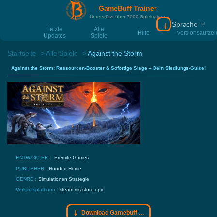
GameBuff Trainer
Unterstützt über 7000 Spieltrainer
Sprache
Download Gamebu
Letzte
Alle
Hilfe
Versionsaufze
Updates
Spiele
Startseite
Alle Spiele
Against the Storm
Against the Storm: Ressourcen-Booster & Sofortige Siege – Dein Siedlungs-Guide!
ENTWICKLER：
Eremite Games
PUBLISHER：
Hooded Horse
GENRE：
Simulationen
Strategie
Verkaufsplattform：
steam,ms-store,epic
Download Gamebuff Trainer