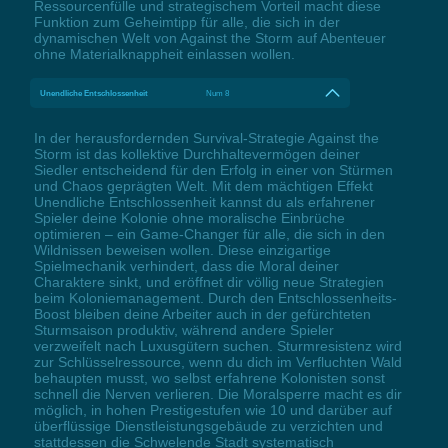
Ressourcenfülle und strategischem Vorteil macht diese
Funktion zum Geheimtipp für alle, die sich in der
dynamischen Welt von Against the Storm auf Abenteuer
ohne Materialknappheit einlassen wollen.
Unendliche Entschlossenheit
Num 8
In der herausfordernden Survival-Strategie Against the
Storm ist das kollektive Durchhaltevermögen deiner
Siedler entscheidend für den Erfolg in einer von Stürmen
und Chaos geprägten Welt. Mit dem mächtigen Effekt
Unendliche Entschlossenheit kannst du als erfahrener
Spieler deine Kolonie ohne moralische Einbrüche
optimieren – ein Game-Changer für alle, die sich in den
Wildnissen beweisen wollen. Diese einzigartige
Spielmechanik verhindert, dass die Moral deiner
Charaktere sinkt, und eröffnet dir völlig neue Strategien
beim Koloniemanagement. Durch den Entschlossenheits-
Boost bleiben deine Arbeiter auch in der gefürchteten
Sturmsaison produktiv, während andere Spieler
verzweifelt nach Luxusgütern suchen. Sturmresistenz wird
zur Schlüsselressource, wenn du dich im Verfluchten Wald
behaupten musst, wo selbst erfahrene Kolonisten sonst
schnell die Nerven verlieren. Die Moralsperre macht es dir
möglich, in hohen Prestigestufen wie 10 und darüber auf
überflüssige Dienstleistungsgebäude zu verzichten und
stattdessen die Schwelende Stadt systematisch