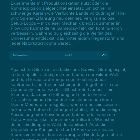
Experimente mit Produktionsketten nutzt oder die
Ruhmexplosion zielgerichtet einsetzt, um schnell in
schwierige Karten wie Verfluchte Lande vorzudringen: Hier
wird Spieler-Erfahrung neu definiert. Vergiss endlose
Setup-Loops – mit dieser Mechanik bleibst du immer im
Flow und kannst deine Gameplay-Taktiken kontinuierlich
verbessern, während du gleichzeitig die Vielfalt des
Universums entdeckst, das hinter jedem Regensturm und
jeder Naturkatastrophe wartet.
Sofortverlust
Alt+F3
Against the Storm ist ein taktisches Survival-Strategiespiel,
in dem Spieler ständig mit den Launen der wilden Welt
und den Herausforderungen des Siedlungsbaus
konfrontiert sind. Ein entscheidender Begriff, der in der
Community immer wieder fällt, ist Sofortverlust – ein
Szenario, das deine Hoffnung auf eine blühende
Zivilisation binnen Sekunden zunichtemachen kann.
Dieser Modus wird ausgelöst, wenn du beispielsweise
riskante Verbotene Lichtungen betrittst, ohne die nötige
Ausrüstung oder Bewohner zu haben, oder wenn die
Hohe Feindseligkeit durch unkontrolliertes Wachstum
deiner Siedlung den Wald destabilisiert. Auch die
Ungeduld der Königin, die bei 14 Punkten zur finalen
Sturmsaison führt, kann zu abrupten Niederlagen führen,
genauso wie mysteriöse Waldgeheimnisse, die