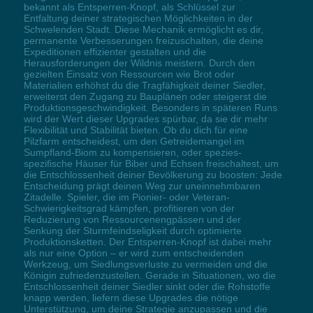
bekannt als Entsperren-Knopf, als Schlüssel zur
Entfaltung deiner strategischen Möglichkeiten in der
Schwelenden Stadt. Diese Mechanik ermöglicht es dir,
permanente Verbesserungen freizuschalten, die deine
Expeditionen effizienter gestalten und die
Herausforderungen der Wildnis meistern. Durch den
gezielten Einsatz von Ressourcen wie Brot oder
Materialien erhöhst du die Tragfähigkeit deiner Siedler,
erweiterst den Zugang zu Bauplänen oder steigerst die
Produktionsgeschwindigkeit. Besonders in späteren Runs
wird der Wert dieser Upgrades spürbar, da sie dir mehr
Flexibilität und Stabilität bieten. Ob du dich für eine
Pilzfarm entscheidest, um den Getreidemangel im
Sumpfland-Biom zu kompensieren, oder spezies-
spezifische Häuser für Biber und Echsen freischaltest, um
die Entschlossenheit deiner Bevölkerung zu boosten: Jede
Entscheidung prägt deinen Weg zur uneinnehmbaren
Zitadelle. Spieler, die im Pionier- oder Veteran-
Schwierigkeitsgrad kämpfen, profitieren von der
Reduzierung von Ressourcenengpässen und der
Senkung der Sturmfeindseligkeit durch optimierte
Produktionsketten. Der Entsperren-Knopf ist dabei mehr
als nur eine Option – er wird zum entscheidenden
Werkzeug, um Siedlungsverluste zu vermeiden und die
Königin zufriedenzustellen. Gerade in Situationen, wo die
Entschlossenheit deiner Siedler sinkt oder die Rohstoffe
knapp werden, liefern diese Upgrades die nötige
Unterstützung, um deine Strategie anzupassen und die