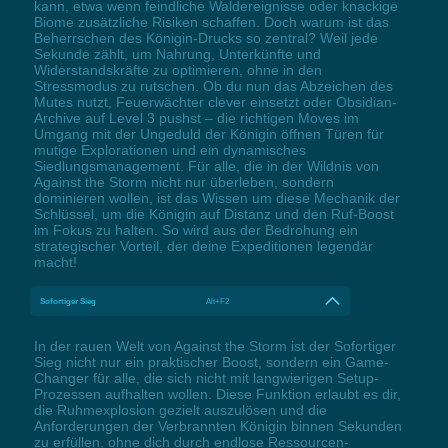
kann, etwa wenn feindliche Waldereignisse oder knackige
Biome zusätzliche Risiken schaffen. Doch warum ist das
Beherrschen des Königin-Drucks so zentral? Weil jede
Sekunde zählt, um Nahrung, Unterkünfte und
Widerstandskräfte zu optimieren, ohne in den
Stressmodus zu rutschen. Ob du nun das Abzeichen des
Mutes nutzt, Feuerwächter clever einsetzt oder Obsidian-
Archive auf Level 3 pushst – die richtigen Moves im
Umgang mit der Ungeduld der Königin öffnen Türen für
mutige Explorationen und ein dynamisches
Siedlungsmanagement. Für alle, die in der Wildnis von
Against the Storm nicht nur überleben, sondern
dominieren wollen, ist das Wissen um diese Mechanik der
Schlüssel, um die Königin auf Distanz und den Ruf-Boost
im Fokus zu halten. So wird aus der Bedrohung ein
strategischer Vorteil, der deine Expeditionen legendär
macht!
Sofortiger Sieg
Alt+F2
In der rauen Welt von Against the Storm ist der Sofortiger
Sieg nicht nur ein praktischer Boost, sondern ein Game-
Changer für alle, die sich nicht mit langwierigen Setup-
Prozessen aufhalten wollen. Diese Funktion erlaubt es dir,
die Ruhmexplosion gezielt auszulösen und die
Anforderungen der Verbrannten Königin binnen Sekunden
zu erfüllen, ohne dich durch endlose Ressourcen-