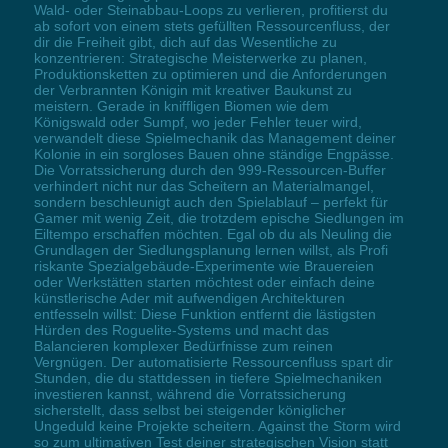
Wald- oder Steinabbau-Loops zu verlieren, profitierst du
ab sofort von einem stets gefüllten Ressourcenfluss, der
dir die Freiheit gibt, dich auf das Wesentliche zu
konzentrieren: Strategische Meisterwerke zu planen,
Produktionsketten zu optimieren und die Anforderungen
der Verbrannten Königin mit kreativer Baukunst zu
meistern. Gerade in kniffligen Biomen wie dem
Königswald oder Sumpf, wo jeder Fehler teuer wird,
verwandelt diese Spielmechanik das Management deiner
Kolonie in ein sorgloses Bauen ohne ständige Engpässe.
Die Vorratssicherung durch den 999-Ressourcen-Buffer
verhindert nicht nur das Scheitern an Materialmangel,
sondern beschleunigt auch den Spielablauf – perfekt für
Gamer mit wenig Zeit, die trotzdem epische Siedlungen im
Eiltempo erschaffen möchten. Egal ob du als Neuling die
Grundlagen der Siedlungsplanung lernen willst, als Profi
riskante Spezialgebäude-Experimente wie Brauereien
oder Werkstätten starten möchtest oder einfach deine
künstlerische Ader mit aufwendigen Architekturen
entfesseln willst: Diese Funktion entfernt die lästigsten
Hürden des Roguelite-Systems und macht das
Balancieren komplexer Bedürfnisse zum reinen
Vergnügen. Der automatisierte Ressourcenfluss spart dir
Stunden, die du stattdessen in tiefere Spielmechaniken
investieren kannst, während die Vorratssicherung
sicherstellt, dass selbst bei steigender königlicher
Ungeduld keine Projekte scheitern. Against the Storm wird
so zum ultimativen Test deiner strategischen Vision statt