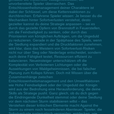
unvorbereitete Spieler überraschen. Das
Entschlossenheitsmanagement deiner Charaktere ist
dabei der Schlüssel, um diese Kettenreaktionen zu
durchbrechen. Erfahrene Spieler wissen: Je besser du die
Mechaniken hinter Sofortverlusten verstehst, desto
gezielter kannst du deine Strategie anpassen – sei es
durch das gezielte Opfern von Brennstoff in Feuerstellen,
um die Feindseligkeit zu senken, oder durch das
Priorisieren von königlichen Aufträgen, um die Ungeduld
zu reduzieren. Gerade in der Spätphase des Spiels, wenn
die Siedlung expandiert und die Druckfaktoren zunehmen,
wird klar, dass das Meistern von Sofortverlust-Risiken
nicht nur über Sieg oder Niederlage entscheidet, sondern
auch deine Fähigkeit testet, Ressourcen effizient zu
balancieren. Neueinsteiger unterschätzen oft die
Komplexität von Verbotenen Lichtungen oder die
Auswirkungen von Waldgeheimnissen, die bei falscher
Planung zum Kollaps führen. Doch mit Wissen über die
Zusammenhänge zwischen
Entschlossenheitsmanagement und den Umweltfaktoren
wie Hohe Feindseligkeit oder der Ungeduld der Königin
wird aus der Bedrohung eine Herausforderung, die deine
Skills als Stratege pusht. Ganz gleich, ob du dich gegen
die Eindringende Dunkelheit stemmst oder deine Siedlung
vor dem nächsten Sturm stabilisieren willst – das
Verstehen dieser kritischen Elemente macht Against the
Storm zu einem noch fesselnderen Abenteuer. Spieler, die
Sofortverluste systematisch vermeiden, entdecken, wie