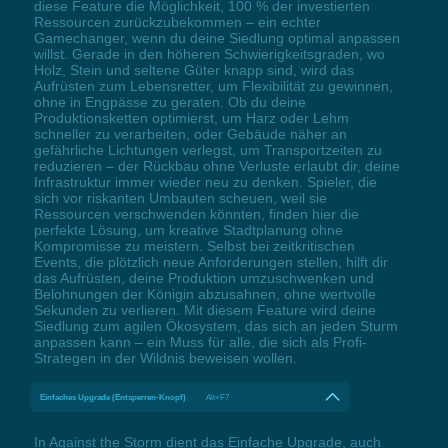
diese Feature die Möglichkeit, 100 % der investierten
Ressourcen zurückzubekommen – ein echter
Gamechanger, wenn du deine Siedlung optimal anpassen
willst. Gerade in den höheren Schwierigkeitsgraden, wo
Holz, Stein und seltene Güter knapp sind, wird das
Aufrüsten zum Lebensretter, um Flexibilität zu gewinnen,
ohne in Engpässe zu geraten. Ob du deine
Produktionsketten optimierst, um Harz oder Lehm
schneller zu verarbeiten, oder Gebäude näher an
gefährliche Lichtungen verlegst, um Transportzeiten zu
reduzieren – der Rückbau ohne Verluste erlaubt dir, deine
Infrastruktur immer wieder neu zu denken. Spieler, die
sich vor riskanten Umbauten scheuen, weil sie
Ressourcen verschwenden könnten, finden hier die
perfekte Lösung, um kreative Stadtplanung ohne
Kompromisse zu meistern. Selbst bei zeitkritischen
Events, die plötzlich neue Anforderungen stellen, hilft dir
das Aufrüsten, deine Produktion umzuschwenken und
Belohnungen der Königin abzusahnen, ohne wertvolle
Sekunden zu verlieren. Mit diesem Feature wird deine
Siedlung zum agilen Ökosystem, das sich an jeden Sturm
anpassen kann – ein Muss für alle, die sich als Profi-
Strategen in der Wildnis beweisen wollen.
Einfaches Upgrade (Entsperren-Knopf)
Alt+F7
In Against the Storm dient das Einfache Upgrade, auch