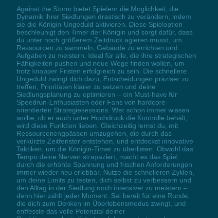
Against the Storm bietet Spielern die Möglichkeit, die
Dynamik ihrer Siedlungen drastisch zu verändern, indem
sie die Königin-Ungeduld aktivieren. Diese Spieloption
beschleunigt den Timer der Königin und sorgt dafür, dass
du unter noch größerem Zeitdruck agieren musst, um
Ressourcen zu sammeln, Gebäude zu errichten und
Aufgaben zu meistern. Ideal für alle, die ihre strategischen
Fähigkeiten pushen und neue Wege finden wollen, um
trotz knapper Fristen erfolgreich zu sein. Die schnellere
Ungeduld zwingt dich dazu, Entscheidungen präziser zu
treffen, Prioritäten klarer zu setzen und deine
Siedlungsplanung zu optimieren – ein Must-have für
Speedrun-Enthusiasten oder Fans von hardcore-
orientierten Strategiesessions. Wer schon immer wissen
wollte, ob er auch unter Hochdruck die Kontrolle behält,
wird diese Funktion lieben. Gleichzeitig lernst du, mit
Ressourcenengpässen umzugehen, die durch das
verkürzte Zeitfenster entstehen, und entdeckst innovative
Taktiken, um die Königin-Timer zu überlisten. Obwohl das
Tempo deine Nerven strapaziert, macht es das Spiel
durch die erhöhte Spannung und frischen Anforderungen
immer wieder neu erlebbar. Nutze die schnelleren Zyklen,
um deine Limits zu testen, dich selbst zu verbessern und
den Alltag in der Siedlung noch intensiver zu meistern –
denn hier zählt jeder Moment. Sei bereit für eine Runde,
die dich zum Denken im Überlebensmodus zwingt, und
entfessle das volle Potenzial deiner