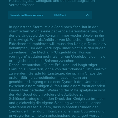
Reaktionsgeschwindigkeit und deines strategischen
Verständnisses.
Ungeduld der Königin verringern
LCtrl+Num 4
In Against the Storm ist die Jagd nach Stabilität in der
stürmischen Wildnis eine packende Herausforderung, bei
der die Ungeduld der Königin immer wieder Spieler in die
Knie zwingt. Wer als Anführer von Menschen, Bibern und
Eidechsen triumphieren will, muss den Königin-Druck aktiv
bekämpfen, um den Siedlungs-Timer nicht aus den Augen
zu verlieren. Die Mechanik 'Ungeduld der Königin
verringern' ist dabei mehr als nur ein Überlebenstool – sie
ermöglicht es dir, die Balance zwischen
Ressourcenausbau, Quest-Erfüllung und langfristiger
Planung zu meistern, ohne von der tickenden Uhr überrollt
zu werden. Gerade für Einsteiger, die sich im Chaos der
ersten Stürme zurechtfinden müssen, kann ein
geschickter Umgang mit dieser Dynamik den Unterschied
zwischen einem ruhigen Aufbau und einem frustrierenden
Game Over bedeuten. Während der Mittelspielphase wird
der Ruf-Boost durch erfolgreiche Aufträge zur
Schlüsselstrategie, um den Druck der Königin zu bremsen
und gleichzeitig die eigene Siedlung wachsen zu lassen.
Veteranen wissen zudem, dass in späten Runden der
Siedlungs-Timer durch Kombinationen aus Upgrades und
privilegierten Einheiten entscheidend verlängert werden