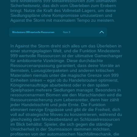
wird Mindestens 999 Metallressourcen zum ultimativen
Sicherheitsnetz, das dich vom Überleben zum Erobern
bringt. Nutze die Kraft des Vollmetall-Lagers, um deine
Siedlungspläne ohne Kompromisse umzusetzen und
Against the Storm mit maximalem Tempo zu meistern.
Mindestens 999 wertvolle Ressourcen
Num 9
In Against the Storm dreht sich alles um das Überleben in
einer sturmgeplagten Welt, und die Funktion Mindestens
999 wertvolle Ressourcen ist der ultimative Gamechanger
für ambitionierte Vizekönige. Diese durchdachte
Ressourcenanpassung garantiert, dass deine Vorräte an
Bernstein, Luxusgüterpaketen und anderen kritischen
Materialien niemals unter die magische Grenze von 999
Einheiten sinken – egal ob du Handelsrouten optimierst,
Königinnenaufträge abarbeitest oder in den späten
Spielphasen mehrere Siedlungen managst. Besonders in
ressourcenarmen Biomen wie den Marschlanden wird die
Ressourcensicherung zum Lebensretter, denn hier zählt
jeder Handelsschritt und jede Ernte. Die Funktion
eliminiert nervige Engpässe und gibt dir die Freiheit, dich
voll auf strategische Moves zu konzentrieren, während du
gleichzeitig den Mindestbestand an Schlüsselressourcen
im Blick behältst. Spieler, die sich gegen die ständige
Unsicherheit in der Sturmsaison stemmen möchten,
profitieren von der automatischen Nachfüllmechanik, die