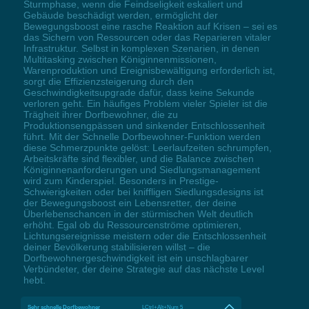
Sturmphase, wenn die Feindseligkeit eskaliert und
Gebäude beschädigt werden, ermöglicht der
Bewegungsboost eine rasche Reaktion auf Krisen – sei es
das Sichern von Ressourcen oder das Reparieren vitaler
Infrastruktur. Selbst in komplexen Szenarien, in denen
Multitasking zwischen Königinnenmissionen,
Warenproduktion und Ereignisbewältigung erforderlich ist,
sorgt die Effizienzsteigerung durch den
Geschwindigkeitsupgrade dafür, dass keine Sekunde
verloren geht. Ein häufiges Problem vieler Spieler ist die
Trägheit ihrer Dorfbewohner, die zu
Produktionsengpässen und sinkender Entschlossenheit
führt. Mit der Schnelle Dorfbewohner-Funktion werden
diese Schmerzpunkte gelöst: Leerlaufzeiten schrumpfen,
Arbeitskräfte sind flexibler, und die Balance zwischen
Königinnenanforderungen und Siedlungsmanagement
wird zum Kinderspiel. Besonders in Prestige-
Schwierigkeiten oder bei kniffligen Siedlungsdesigns ist
der Bewegungsboost ein Lebensretter, der deine
Überlebenschancen in der stürmischen Welt deutlich
erhöht. Egal ob du Ressourcenströme optimieren,
Lichtungsereignisse meistern oder die Entschlossenheit
deiner Bevölkerung stabilisieren willst – die
Dorfbewohnergeschwindigkeit ist ein unschlagbarer
Verbündeter, der deine Strategie auf das nächste Level
hebt.
Sehr schnelle Dorfbewohner
LCtrl+Alt+Num 5