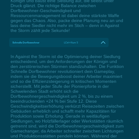
Königin und baust eine Siedlung auf, die selbst unter
Druck glänzt. Die richtige Balance zwischen
Dorfbewohner-Geschwindigkeit und
Ressourcenmanagement ist dabei deine stärkste Waffe
gegen das Chaos. Also, packe deine Planung neu an und
lass deine Siedler nicht mehr im Stich – denn in Against
the Storm zählt jede Sekunde!
Schnelle Dorfbewohner
LCtrl+Num 5
In Against the Storm ist die Optimierung deiner Siedlung
entscheidend, um den Anforderungen der Königin und
den zerstörerischen Stürmen standzuhalten. Die Funktion
Schnelle Dorfbewohner revolutioniert dein Gameplay,
indem sie die Bewegungsboost deiner Arbeiter maximiert
und so die Effizienzsteigerung in kritischen Momenten
sicherstellt. Mit jeder Stufe der Pionierpforte in der
Schwelenden Stadt erhöht sich die
Dorfbewohnergeschwindigkeit um 2 %, bis zu einem
beeindruckenden +24 % bei Stufe 12. Diese
Geschwindigkeitserhöhung verkürzt Reisezeiten zwischen
Gebäuden erheblich und schafft mehr Kapazitäten für
Produktion sowie Erholung. Gerade in weitläufigen
Siedlungen, wo Holzfällerlager oder Werkstätten räumlich
getrennt sind, wird die Dorfbewohnergeschwindigkeit zum
Gamechanger, da Arbeiter schneller zwischen Lichtungen
und Produktionsstätten pendeln können. Während der