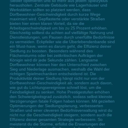
Siedler optimieren und so mehr aus jedem Spielzyklus
herausholen. Zentrale Gebäude wie Lagerhäuser und
Werkstätten sollten so platziert werden, dass
Dorfbewohner-Geschwindigkeit durch kurze Wege
maximiert wird. Gepflasterte oder verstärkte Straßen
bieten hier einen klaren Vorteil, da sie die
Arbeitsgeschwindigkeit um bis zu 25 Prozent erhöhen.
Gleichzeitig solltest du achten auf vielfältige Nahrung und
Dienstleistungen, um Pausen durch unerfüllte Bedürfnisse
zu vermeiden. Eckpfeiler wie die Überlebendenbande sind
ein Must-have, wenn es darum geht, die Effizienz deiner
Siedlung zu boosten. Besonders während des
Flächensturms oder bei zeitkritischen Aufträgen der
Königin wird dir jede Sekunde zählen. Langsame
Dorfbewohner können hier den Unterschied zwischen
Sieg und Niederlage ausmachen, weshalb die Wahl der
richtigen Spielmechaniken entscheidend ist. Die
Produktivität deiner Siedlung hängt nicht nur von der
Dorfbewohner-Geschwindigkeit ab, sondern auch davon,
wie gut du Lichtungsereignisse schnell löst, um die
Feindseligkeit zu senken. Hohe Prestigestufen erhöhen
den Schwierigkeitsgrad zusätzlich, sodass selbst kleinste
Verzögerungen fatale Folgen haben können. Mit gezielten
Optimierungen der Siedlungsplanung, verbesserten
Straßen und einer cleveren Bedürfnisverwaltung wirst du
nicht nur die Geschwindigkeit steigern, sondern auch die
Effizienz deiner gesamten Strategie verbessern. So
meisterst du die Stürme, erfüllst die Erwartungen der