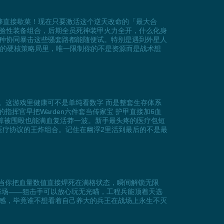
够直接歇菜！现在只要激活这个逆天改命的「最大合
验性装备组合，后期全员死神装甲火力全开，什么化身
种协同暴击这些骚套路都能随便试。特别是遇到外星人
2的硬核策略局里，唯一限制你的不是资源而是战术想
。这游戏里健康可不是单纯看数字 而是整套生存体系
指挥官早把Warden六件套当传家宝 护甲直接加6血
时就算被围殴也能满血复活莽一波。新手最头疼的医疗包短
加医疗协议的王炸组合。记住在幽浮2里活到最后的不是最
！当你把血量数值直接焊死在满格状态，瞬间解锁无限
秀场——狙击手可以放心玩无光瞄，工程兵能顶着天选
感，毕竟谁不想看着自己养大的兵王在战场上永生不灭