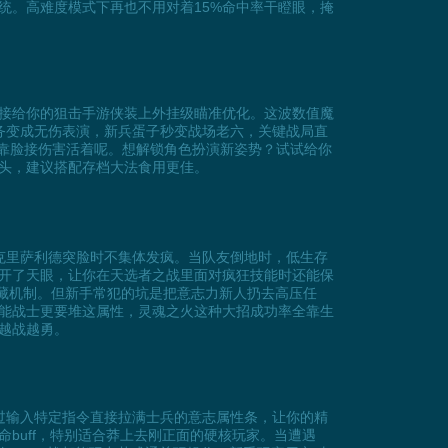
统。高难度模式下再也不用对着15%命中率干瞪眼，掩
令，直接给你的狙击手游侠装上外挂级瞄准优化。这波数值魔
务变成无伤表演，新兵蛋子秒变战场老六，关键战局直
得靠脸接伤害活着呢。想解锁角色扮演新姿势？试试给你
头，建议搭配存档大法食用更佳。
克里萨利德突脸时不集体发疯。当队友倒地时，低生存
开了天眼，让你在天选者之战里面对疯狂技能时还能保
隐藏机制。但新手常犯的坑是把意志力新人扔去高压任
能战士更要堆这属性，灵魂之火这种大招成功率全靠生
越战越勇。
过输入特定指令直接拉满士兵的意志属性条，让你的精
buff，特别适合莽上去刚正面的硬核玩家。当遭遇