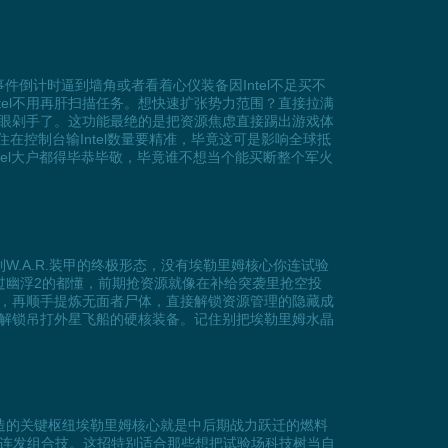
件倒计时逼到墙角或者看着心仪装备因Intel不足买不
Intel不用再肝扫描任务。想快速扩张势力范围？直接拉满
眼剁手了。这功能最绝的是把资源焦虑直接踢出游戏体
记住在控制台输Intel数量要精准，毕竟这可是影响全球抵
tel大户都得毕恭毕敬，毕竟谁不想当个能买断整个军火
.A.R.装甲的终极形态，没有埃勒里姆核心你连试验
过幽浮2的都懂，前期抢资源就像在补给突袭里抢空投
，再顺手提炼无面者尸体，直接解锁资源管理的隐藏成
解锁吊打外星飞船的硬核装备。记住别把埃勒里姆水晶
造的关键枢纽埃勒里姆核心就是中后期战力跃迁的燃料
枪三连发组合技。这招特别适合那些想把试验场科技树当自