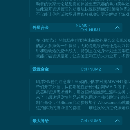
助餐的玩家无论是想提前体验重型武器的暴力美学还
借此避开资源管理的劝退坑快速摸清幽浮2策略体系
不仅能让你的试验场进度条狂飙突进更是解锁了游戏
NUM0 -
外星合金
Ctrl+NUM1 +
在《幽浮2》的战场中想要快速获取外星合金实现装
的敌人多掉落一件资源，无论是电浆步枪还是动力装
甲和磁轨炮的恐怖战力。特别是在化身计划进度条狂
就能打破资源瓶颈，让实验室和工坊火力全开，毕竟
设置合金
Ctrl+NUM2
幽浮2铁粉们注意啦！当你的小队在对抗ADVENT部队时
帝们开了外挂，从初期磁性步枪到后期W.A.R.装
武器时资源需求爆炸，用这招就能丝滑过渡科技树，
来了！想速通剧情的兄弟可以用这个秘技跳过补给任
制台命令，但Steam启动参数加个-Allowcon
这招解决的痛点懂的都懂——谁还没经历过资源短缺
最大补给
Ctrl+NUM3