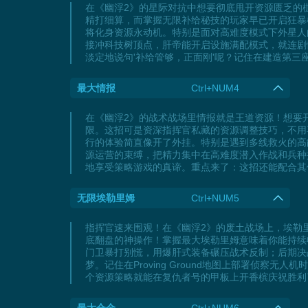
在《幽浮2》的星际对抗中想要彻底甩开资源匮乏的
精打细算，而掌握无限补给秘技的玩家早已开启狂暴
将化身资源永动机。特别是面对高难度模式下外星人
接冲科技树顶点，肝帝能开启设施满配模式，就连剧
淡定地说句'补给管够，正面刚'呢？记住在建造第
最大情报
Ctrl+NUM4
在《幽浮2》的战术战场里情报就是王道资源！想要开局直接
限。这招可是资深指挥官私藏的资源调整技巧，不用
行的体验简直像开了外挂。特别是遇到多线救火的高
源运营的束缚，把精力集中在高难度潜入作战和兵种
地享受策略游戏的真谛。重点来了：这招还能配合其
无限埃勒里姆
Ctrl+NUM5
指挥官速来围观！在《幽浮2》的废土战场上，埃勒
底翻盘的神操作！掌握最大埃勒里姆意味着你能持续
门卫暴打别慌，用爆肝式装备碾压战术反制；后期决
梦。记住在Proving Ground地图上部署侦
个资源策略就能在复仇者号的甲板上开香槟庆祝胜利