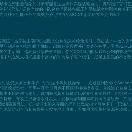
是卡在资源瓶颈期的肝帝都能靠这波操作实现战略自由。资深指挥官们甚
的核心玩法。记住当你的小队穿着满级装备碾压外星统治者时那种爽感不
内各种不可能任务的成就姿势记得搭配MOD生态使用效果更佳哦！
备碾压？当宗拉虫潮和机械敌人让你陷入补给焦虑时，游击战术学校的秃
甲的制造材料都能瞬间翻倍。想象在高强度补给突袭任务里，看着ADVE
飙的中后期，这种资源暴击效果能让你的XCOM小队从缺铁少钢的窘境
谁不想在铁人模式里当个富裕的军火贩子呢？记住，战场上最狠的不是敌
被资源操控卡脖子，试试这个黑科技操作——通过控制台命令AddItem Ali
甲，想造啥就造啥。新手村开荒期再也不用抠抠搜搜攒资源，直接满仓合金
根本不用蹲黑市刷新。说到底这其实就是给玩家开个资源外挂，但绝对不
务折磨，专攻主线剧情杀外星人；硬核玩家则能疯狂测试装备组合，打造
sole就能激活隐藏玩法，按~键调出输入界面的操作比氪金抽卡简单多了。记
的绝望时刻？与其被外星人按在地上摩擦，不如用这招掌控资源主动权，