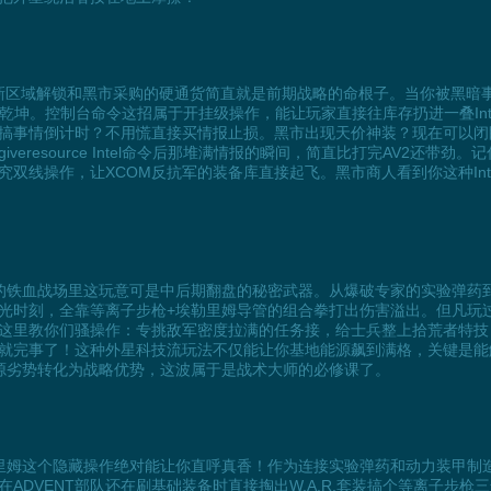
定新区域解锁和黑市采购的硬通货简直就是前期战略的命根子。当你被黑暗事
令就能瞬间扭转乾坤。控制台命令这招属于开挂级操作，能让玩家直接往库存扔进一叠
搞事情倒计时？不用慌直接买情报止损。黑市出现天价神装？现在可以闭
resource Intel命令后那堆满情报的瞬间，简直比打完AV2还带劲。
双线操作，让XCOM反抗军的装备库直接起飞。黑市商人看到你这种In
铁血战场里这玩意可是中后期翻盘的秘密武器。从爆破专家的实验弹药到W
光时刻，全靠等离子步枪+埃勒里姆导管的组合拳打出伤害溢出。但凡玩
这里教你们骚操作：专挑敌军密度拉满的任务接，给士兵整上拾荒者特技
就完事了！这种外星科技流玩法不仅能让你基地能源飙到满格，关键是能
源劣势转化为战略优势，这波属于是战术大师的必修课了。
里姆这个隐藏操作绝对能让你直呼真香！作为连接实验弹药和动力装甲制
ADVENT部队还在刷基础装备时直接掏出W.A.R.套装搞个等离子步