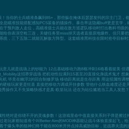
眼！当你的士兵瞄准条飙到85+，那些躲在掩体后瑟瑟发抖的宗主门卫，
息瞄准技能搭配感知PCS装备的骚操作。暴击率这隐藏buff更是玄学
在于预判敌人走位，高瞄准值士兵能在敌方巡逻队移动时打出教科书级的
能给你表演空枪三连，关键任务里miss掉天选者直接原地爆炸。但只要
系统，三下五除二就能瓦解敌方阵型。这套瞄准黑科技在限时抢夺目标时
意儿就是战场上的钞能力 12点基础移动力跑8格冲刺16格看着挺美 但遇到
eStat_Mobility这招莽穿战场 把机动性拉满到15甚至20直接化身战术鬼才 
占先机 毕竟在幽浮2的回合制修罗场 移动距离就是生存距离 用这招属性
组战役的硬核玩家更是狂喜 直接把移动力调成开挂参数 管他什么铁血难度还
能秀操作又不失策略快感才是真·欧皇玩法 还在为站位尴尬当工具人发愁
性绝对是你绕不开的灵魂参数！这游戏里命中值直接关系到子弹是擦过外星人
家都知道有个叫Better Aim的MOD神器能让战斗体验直接起飞，给步
于爆头率的狙神们终于能在800米开外点掉高威胁目标，近战莽夫流的游