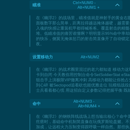
Ctrl+NUM0 -
瞄准
Alt+NUM1 +
在《幽浮2》的战场里，瞄准值就是神射手的黄金右
面板数字那么简单，距离拉得越远掩体越硬，越需要全
入魂的快感让重装机甲都得喊爸爸。覆盖射击的精髓
堆。低瞄准值的痛苦谁懂啊？明明显示95%命中率却
的快乐，侧翼无掩体惩罚的射击简直像开了自动锁定
夜。
设置移动力
Alt+NUM2
在《幽浮2》的战术圈里混过的老六都知道 移动力这玩
卡到自闭 今天教你用控制台命令SetSoldierStat 
狙击手上演极限VIP撤离冲刺 高移动力都能让你抢
到心碎 被Sectopod追着砍也能优雅走位 玩模
士兵看着都心慌 用这招自定义参数记得把握平衡 既
Alt+NUM3 -
命中
Alt+NUM4 +
在《幽浮2》的钢铁阵线战场上想当输出核心？命中属
疙瘩时，基础命中机制简直像在玩俄罗斯轮盘赌。不过老玩
加成，让远程火力压制变得跟呼吸一样自然。那些执着