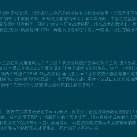
通货的硬核资源，想造磁轨步枪还是给游侠套上掠食者装甲？这玩意儿不
矿的苦力中解脱出来。开局直接梭哈纳米装甲和高爆弹药，中期任性搞实
刷资源的肝帝时间，还能让你专注研究战术搭配，什么战术点数溢出、兵
直接把战斗爽感拉到110%，再也不用看着红字提示干瞪眼。记住在幽浮
不是总在新兵难度就见底？别慌！掌握健康值的玄学机制才是真·逆天改命
 传奇模式直接砍2点的魔鬼设定 让每个战术决策都像在走钢丝。但懂行的
两大外挂 GREMLIN远程奶妈+全队复活buff 让你突袭天选者老巢
健康值让你有时间拉枪线反打。多阶段持久战扛不住？试试E.X.O.套装
秀操作？先给你的小队安排上最硬核的生存装备吧！
懂，想要在宗猎者激光雨中carry全场，设置生命值这波操作必须整明白
睛的。传奇难度下那些让萌新秃头的全灭名场面，现在直接变成你的个人
种血量锁的黑科技可不是让你当咸鱼，而是把策略游戏玩出无双割草的爽
改造和技能搭配现在才是重点，死亡惩罚？不存在的！