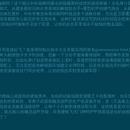
枷锁吗？这个能让补给箱瞬间爆仓的隐藏黑科技绝对值得体验！当化身计
模式。从建造最前沿的兵营基地到解锁狙击手+重型机甲的骚气组合，从疯
的疯狂轰炸，补给管够意味着你能同时推进多个战略目标，无论是卫星覆
情党都能安心刷完所有支线任务。这种打破资源诅咒的玩法特别适合想体
三座发电站时偷偷开启这个彩蛋，让你的反抗军变成永不缺钱的氪金战队。
起飞？直接用控制台指令大全里最实用的那条giveresource Intel
再为刷情报卡关卡到深夜。想象一下当你手握海量情报时，黑暗事件直接
能时刻，比如化身计划进度条疯狂上涨时，直接把情报资源顶满就能无脑
搭配上。无论是想提前解锁新区域建立全球防线，还是想在抵抗环扫描时
他资源修改技巧同步使用，让你的抵抗军秒变超级军团！
里姆核心就是你的硬核资本。当你的试验场因资源匮乏卡在瓶颈时，当宗
收割外星科技，等离子武器和幽灵战甲的生产线直接开挂，连《天选者之
战前全员换装顶级战甲，让每个小兵都变成移动军火库。这招简直是XC
察无人机时，留点核心给幽灵战甲升级，毕竟硬刚飞天门神时护甲强度就是你
了！