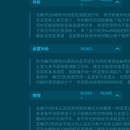
补给
+
在幽浮2的暗影作战室里摸爬滚打时，有没有被补给
官还是铁人模式老六，补给翻倍后就能像嗑了电力中
同时还能造暗影室备战最终任务，资源管理再也不是
下那点可怜的资源收入，有了这个经济buff就能
略纵深简直离谱，这波黑科技操作绝对能让每个指挥
设置补给
NUM3
作为幽浮2硬核玩家的你是否还在为补给资源短缺而抓
让复仇者号基地堆满数万补给，建造实验室的速度直
后期装备速成型，都能像开挂一样直接拉满战力。那
盘操作。幽浮2的资源管理一直是新手劝退点，但现
功能时要把握好分寸，毕竟把补给堆到999999后，
NUM4 - NUM5
情报
+
在幽浮2的末日战场里情报就像宗主的脑浆一样滚烫
食者装甲却因资源不足干瞪眼的绝望情报爆仓直接让
翻ADVENT的装甲车。新手常犯的致命失误就是
是幽浮2里的金手指当别人还在为每个任务点精打细
不是合格的XCOM指挥官谁掌握了情报主动权谁就