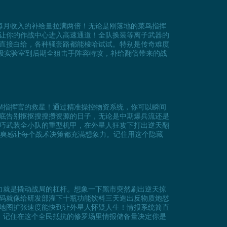
每月收入的补给量拉满两倍！无论是刚落地的菜鸟指挥
让你的作战中心进入高速通道！全队换装等离子武器的
直接白给，各种骚套路都能梭哈试试。特别是传奇难度
高级实验室到后期全狙击手阵容特攻，补给翻倍带来的战
！
OM指挥官的救星！通过精准操控物资系统，你可以瞬间
底告别抠抠搜搜攒资源的日子，无论是中期爆兵流还是
巧武装全小队的重型机甲，在外星人狂攻下打出逆天翻
的爽感让每个战术决策都充满想象力。记住用这个隐藏
力就是撬动战局的杠杆。想象一下黑市突然刷出逆天掠
码就像给研发部灌下十瓶功能饮料三天造出反物质炮怼
略地图扩张速度能快到让外星人怀疑人生！情报系统简直
。记住在这个全民抵抗的修罗场里情报储备量决定你是