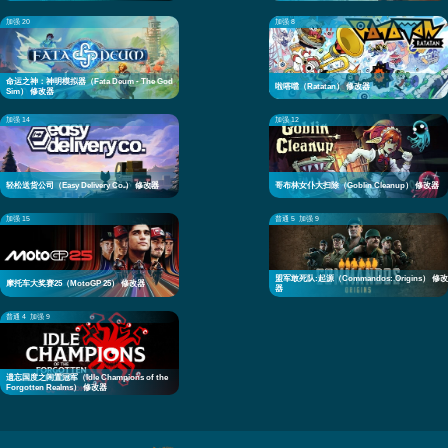
加强 20
加强 8
命运之神：神明模拟器（Fata Deum - The God
啦嗒噹（Ratatan） 修改器
Sim） 修改器
加强 14
加强 12
轻松送货公司（Easy Delivery Co.） 修改器
哥布林女仆大扫除（Goblin Cleanup） 修改器
加强 15
普通 5
加强 9
盟军敢死队:起源（Commandos: Origins） 修改
摩托车大奖赛25（MotoGP 25） 修改器
器
普通 4
加强 9
遗忘国度之闲置冠军（Idle Champions of the
Forgotten Realms） 修改器