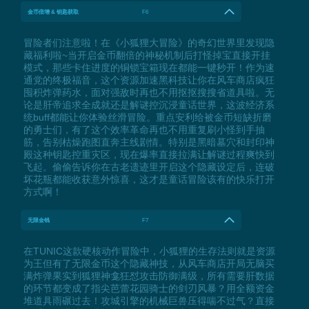
金币倍增 & 钥匙获取
F6
冒险者们注意啦！在《小狐狸大冒险》的奇幻世界里发现隐
藏福利啦~当开启金币翻倍的神秘机制后打怪掉宝直接开挂
模式，那些卡住进度的铜锁宝箱现在都能一键秒开！作为速
通党的终极福音，这个资源加速黑科技让你在风车商店疯狂
囤积炸弹药水，面对强敌时再也不用抠抠搜搜省道具啦。无
论是肝帝追求全成就还是解谜控沉浸童话世界，这波经济系
统buff都能让你体验丝滑冒险。重点安利给被金币短缺折磨
的勇士们，有了这个效率革命再也不用重复刷小怪到手抽
筋，告别枯燥跑图直奔主线剧情。特别是黑暗墓穴和封印神
殿这种钥匙控重灾区，现在爆率直接拉满让解谜过程爽快到
飞起。偷偷告诉你在古老遗迹里开启这个隐藏设定后，连破
坏花瓶都能收获意外惊喜，这才是童话冒险该有的快乐打开
方式啊！
无限金钱
F7
在TUNIC这款硬核动作冒险中，小狐狸的生存法则就是资源
为王但有了无限金币这个隐藏神技，从风车商店开局无脑买
满炸弹果实到狐狸神龛狂怼攻击防御满级，所有需要肝数据
的环节都变成了指尖芭蕾花园骑士的剑刃风暴？用全额资金
堆道具雨碾过去！攻城引擎的机械巨兽压得喘不过气？直接