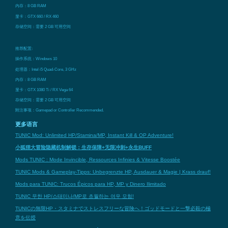
内存：8 GB RAM
显卡：GTX 660 / RX 460
存储空间：需要 2 GB 可用空间
推荐配置:
操作系统：Windows 10
处理器：Intel i5 Quad-Core, 3 GHz
内存：8 GB RAM
显卡：GTX 1080 Ti / RX Vega 64
存储空间：需要 2 GB 可用空间
附注事项：Gamepad or Controller Recommended.
更多语言
TUNIC Mod: Unlimited HP/Stamina/MP, Instant Kill & OP Adventure!
小狐狸大冒险隐藏机制解锁：生存保障+无限冲刺+永生BUFF
Mods TUNIC : Mode Invincible, Ressources Infinies & Vitesse Boostée
TUNIC Mods & Gameplay-Tipps: Unbegrenzte HP, Ausdauer & Magie | Krass drauf!
Mods para TUNIC: Trucos Épicos para HP, MP y Dinero Ilimitado
TUNIC 무한 HP/스태미나/MP로 초월하는 여우 모험!
TUNICの無限HP・スタミナでストレスフリーな冒険へ！ゴッドモードと一撃必殺の極
意を伝授