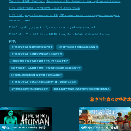
Mods de TUNIC: Godmode, Resistência e MP Ilimitados para Explorar sem Limites!
TUNIC 神模式解锁 无限MP耐力 无伤闯关硬核操作指南
TUNIC: Моды для бесконечного HP, MP и выносливости — хардкорные ходы и
эпичные трюки
TUNIC: تعديلات مدهشة لتجربة لعب خالدة – حركات قوية وحيل ملحمية!
TUNIC Mod: Trucchi Epici per HP Illimitato, Mana Infinito & Velocità Estrema
标签:
《小狐狸大冒险》隐藏机制助你躺平通关
无限耐力助你在奇幻森林全程高能操作
《小狐狸大冒险》无限魔法秘技解锁无尽施法快感
小狐狸大冒险无限生命药水解锁永生BUFF告别反复死亡
告别资源焦虑！《小狐狸大冒险》无限消耗品功能助你全程高能无双
金币翻倍+钥匙掉率拉满 探索废墟大陆的神级秘技
《小狐狸大冒险》无限金钱功能助你秒变土豪，轻松碾压全地图
TUNIC秒杀机制解锁无伤通关新姿势
解锁小狐狸大冒险移动速度黑科技体验丝滑跑图新境界
您也可能喜欢这些游戏
加强 8
加强 11
寻找伪人（No, I'm not a Human） 修改器
城镇到城市（Town to City） 修改器