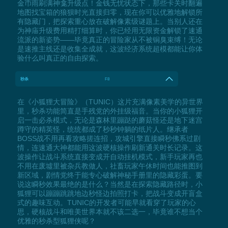
金币雨刷满神龛升级点！金钱无忧状态下，那些卡关时翻遍
地图找宝箱的狼狈时光直接归零，现在你可以优雅地解锁所
有隐藏门，把探索重心放在破解像素级谜题上。当别人还在
为神庙升级费用精打细算时，你已经用无限资金解锁了速通
流派的新姿势——毕竟真正的冒险家从不被铜臭束缚！无论
是速推主线还是收集全成就，这波经济系统超模都能让你体
验什么叫真正的自由探索。
秒杀
F8
在《小狐狸大冒险》（TUNIC）这片充满像素美学的异世界
里，秒杀功能简直是手残党的外挂级福音。当你的小狐狸开
启一击必杀模式，无论是森林里蹦跶的蘑菇怪还是地下迷宫
蹲守的精英怪，统统都成了秒秒钟躺的纸片人。继承者
BOSS战不用再看攻略搓连招，攻城引擎直接瞬秒佛系过剧
情，连速通大神都能用这波硬核操作刷新通关时长记录。这
波操作让战斗系统直接变成开自动挂机模式，新手玩家再也
不用在废墟里被杂兵教做人，社畜玩家午休时间也能推图到
新区域，剧情党终于能专心破解神秘手册里的隐藏彩蛋。要
说这瞬秒效果最绝的是什么？当然是在探索隐藏路径时，小
狐狸可以蹦蹦跳跳地边秒怪边拍照打卡，把战斗变成开盲盒
式的趣味互动。TUNIC的开发者可能早就看穿了玩家的心
思，硬核战斗和唯美世界本就不该二选一，毕竟谁不想当个
优雅的秒杀型狐狸侠呢？