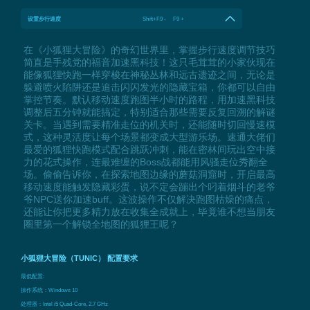
设置步行速度
Shift+F9 - F9 +
在《小狐狸大冒险》的奇幻世界里，掌握步行速度调节技巧
简直是手残党的福音加速黑科技！这只毛茸茸的小家伙现在
能像狐狸快跑一样穿梭在神秘丛林和远古遗迹之间，无论是
躲避喷火陷阱还是追击闪闪发光的隐藏宝箱，你都可以自由
掌控节奏。默认移动速度跑图半小时的路程，用加速黑科技
调整后五分钟就能搞定，特别适合那些需要反复回溯的解谜
关卡。当遇到需要精准走位的机关时，还能随时切回慢速模
式，这种灵活度让每个场景都变成大型游乐场。速通大佬们
最爱的狐狸快跑模式配合跳跃冲刺，能在密林间玩出空中接
力的花式操作，连最难缠的Boss战都能用风骚走位秀翻全
场。偷偷告诉你，在探索地图边缘的蘑菇洞窟时，开启最高
移动速度能触发隐藏彩蛋，说不定会蹦出个叼着烟斗的老爷
爷NPC送你加速buff。这波操作不仅解决跑图枯燥的痛点，
还能让你把更多精力放在收集全成就上，毕竟谁不想当朋友
圈里第一个解锁全地图的狐狸王呢？
小狐狸大冒险（TUNIC） 配置要求
最低配置:
操作系统：Windows 10
处理器：Intel i5 Quad-Core, 2.7 GHz