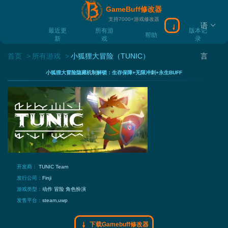
GameBuff修改器
支持7000+游戏修改器
语
下载Gamebuff
最近更
所有游
版本记
帮助
新
戏
录
首页
所有游戏
小狐狸大冒险（TUNIC）
言
小狐狸大冒险隐藏机制解锁：生存保障+无限冲刺+永生BUFF
开发商：
TUNIC Team
发行公司：
Finji
游戏类型：
动作
冒险
角色扮演
发售平台：
steam,uwp
下载Gamebuff修改器