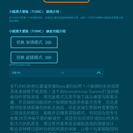
小狐狸大冒险（TUNIC） 游戏介绍：
在TUNIC中探索一个失落的传说、古老的力量和凶猛的怪物的土地，这是一个关于小狐狸大冒险的无透视三维
动作游戏。
小狐狸大冒险（TUNIC） 修改功能介绍
切换 加强模式
切换 超级模式
支持平台:
steam,uwp
无限 HP
F1
在TUNIC的奇幻废墟里被Boss虐到自闭？小狐狸的生存保障
系统来拯救手残党啦！这个由Isometricorp Games打造的硬
核动作冒险游戏，用无敌模式完美平衡了战斗难度与探索乐
趣。开启辅助功能后的小狐狸能免疫所有敌方伤害，无论是
图书馆里绕晕脑壳的机关挑战，还是攻城引擎那种需要预判
三段连击的硬仗，都能开启佛系冒险模式。特别适合想专注
收集26页神秘手册的解谜控，或是想在沼泽区域拍出绝美光
影大片的风景党。通过暂停菜单直达辅助选项的便捷设计，
配合东钟楼日落时分的悠闲漫步体验，让每个玩家都能找到