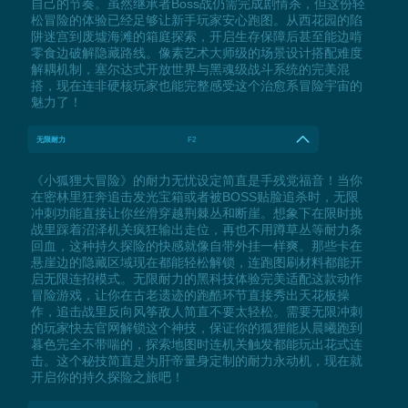
自己的节奏。虽然继承者Boss战仍需完成剧情杀，但这份轻
松冒险的体验已经足够让新手玩家安心跑图。从西花园的陷
阱迷宫到废墟海滩的箱庭探索，开启生存保障后甚至能边啃
零食边破解隐藏路线。像素艺术大师级的场景设计搭配难度
解耦机制，塞尔达式开放世界与黑魂级战斗系统的完美混
搭，现在连非硬核玩家也能完整感受这个治愈系冒险宇宙的
魅力了！
无限耐力
F2
《小狐狸大冒险》的耐力无忧设定简直是手残党福音！当你
在密林里狂奔追击发光宝箱或者被BOSS贴脸追杀时，无限
冲刺功能直接让你丝滑穿越荆棘丛和断崖。想象下在限时挑
战里踩着沼泽机关疯狂输出走位，再也不用蹲草丛等耐力条
回血，这种持久探险的快感就像自带外挂一样爽。那些卡在
悬崖边的隐藏区域现在都能轻松解锁，连跑图刷材料都能开
启无限连招模式。无限耐力的黑科技体验完美适配这款动作
冒险游戏，让你在古老遗迹的跑酷环节直接秀出天花板操
作，追击战里反向风筝敌人简直不要太轻松。需要无限冲刺
的玩家快去官网解锁这个神技，保证你的狐狸能从晨曦跑到
暮色完全不带喘的，探索地图时连机关触发都能玩出花式连
击。这个秘技简直是为肝帝量身定制的耐力永动机，现在就
开启你的持久探险之旅吧！