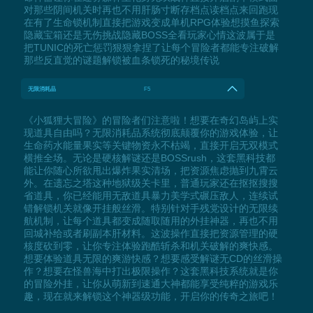
对那些阴间机关时再也不用肝肠寸断存档点读档点来回跑现
在有了生命锁机制直接把游戏变成单机RPG体验想摸鱼探索
隐藏宝箱还是无伤挑战隐藏BOSS全看玩家心情这波属于是
把TUNIC的死亡惩罚狠狠拿捏了让每个冒险者都能专注破解
那些反直觉的谜题解锁被血条锁死的秘境传说
无限消耗品
F5
《小狐狸大冒险》的冒险者们注意啦！想要在奇幻岛屿上实
现道具自由吗？无限消耗品系统彻底颠覆你的游戏体验，让
生命药水能量果实等关键物资永不枯竭，直接开启无双模式
横推全场。无论是硬核解谜还是BOSSrush，这套黑科技都
能让你随心所欲甩出爆炸果实清场，把资源焦虑抛到九霄云
外。在遗忘之塔这种地狱级关卡里，普通玩家还在抠抠搜搜
省道具，你已经能用无敌道具暴力美学式碾压敌人，连续试
错解锁机关就像开挂般丝滑。特别针对手残党设计的无限续
航机制，让每个道具都变成随取随用的外挂神器，再也不用
回城补给或者刷副本肝材料。这波操作直接把资源管理的硬
核度砍到零，让你专注体验跑酷斩杀和机关破解的爽快感。
想要体验道具无限的爽游快感？想要感受解谜无CD的丝滑操
作？想要在怪兽海中打出极限操作？这套黑科技系统就是你
的冒险外挂，让你从萌新到速通大神都能享受纯粹的游戏乐
趣，现在就来解锁这个神器级功能，开启你的传奇之旅吧！