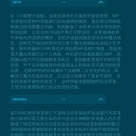
无限 MP
F3
在《小狐狸大冒险》这座充满奇幻元素的开放世界里，MP
资源曾经是制约冒险家们自由驰骋的枷锁。现在通过特殊机
制激活的无限魔法功能，彻底解放了冰箭术火球术等技能的
释放权限，让你在BOSS战中秀出无限连招，在鲁德林敌群
中体验AOE清屏的爽快，在机关谜题前随意尝试各种魔法组
合。这种无尽施法的黑科技让每个魔法使都能化身战斗艺术
家，面对终极BOSS时再也不用掐着MP条精打细算，而是用
漫天魔法弹幕打出个人风格。特别是在探索隐藏区域时，持
续施法能力不仅能破解复杂机关，更能触发意想不到的彩蛋
剧情。对于追求极致操作的速通达人和喜欢花式通关的创意
玩家，无限MP的存在就像给了技能树二次进化的机会，既
解决了魔法告急的焦虑，又让战斗策略有了更多可能性。在
保持游戏平衡性的前提下，这种突破资源限制的玩法革新，
正成为全服冒险者们热议的进阶话题。
无限生命药水
F4
在TUNIC的世界里死亡不是终点而是新的开始当那只毛茸茸
的小狐狸叼着无限生命药水冲进远古神殿时所有敌人的爪牙
都成了烟花秀道具无论是丝血反杀BOSS还是贴脸硬刚毒沼
泽的腐蚀伤害都能轻松拿捏这瓶永生BUFF堪称手残党的续
命神器让你在迷雾森林里化身无双战神直接开启割草模式面