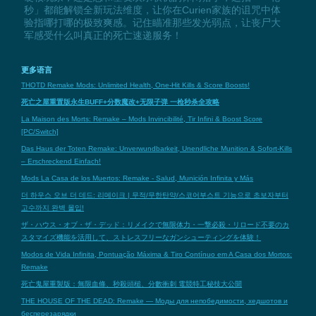
秒」都能解锁全新玩法维度，让你在Curien家族的诅咒中体
验指哪打哪的极致爽感。记住瞄准那些发光弱点，让丧尸大
军感受什么叫真正的死亡速递服务！
更多语言
THOTD Remake Mods: Unlimited Health, One-Hit Kills & Score Boosts!
死亡之屋重置版永生BUFF+分数魔改+无限子弹 一枪秒杀全攻略
La Maison des Morts: Remake – Mods Invincibilité, Tir Infini & Boost Score
[PC/Switch]
Das Haus der Toten Remake: Unverwundbarkeit, Unendliche Munition & Sofort-Kills
– Erschreckend Einfach!
Mods La Casa de los Muertos: Remake - Salud, Munición Infinita y Más
더 하우스 오브 더 데드: 리메이크 | 무적/무한탄약/스코어부스트 기능으로 초보자부터
고수까지 완벽 몰입!
ザ・ハウス・オブ・ザ・デッド：リメイクで無限体力・一撃必殺・リロード不要のカ
スタマイズ機能を活用して、ストレスフリーなガンシューティングを体験！
Modos de Vida Infinita, Pontuação Máxima & Tiro Contínuo em A Casa dos Mortos:
Remake
死亡鬼屋重製版：無限血條、秒殺頭槌、分數衝刺 電競特工秘技大公開
THE HOUSE OF THE DEAD: Remake — Моды для непобедимости, хедшотов и
бесперезарядки