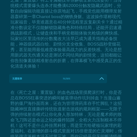
统模式需要爆头连杀才能叠满62000分触发隐藏武器时，分
数自由编辑功能直接让你原地起飞，手残党也能用榴弹发射
器轰碎第一章Chariot boss的钢铁身躯。这波操作堪称现代
玩家福音，毕竟谁愿意在40分钟流程里反复刷关卡？通过精
准分数设定不仅能解锁隐藏角色和特殊结局，还能开启速通
挑战新模式，让键盘侠和手柄党都能体验光枪级的爽快感。
玩家社区里流传的分数魔改大法早已成为通关指南必备技
能，神器级武器白给、剧情分支全收集、BOSS战秒变烟花
秀，甚至能用最低难度体验最高战力的反差快感。无论是想
用新武器无伤通关还是测试不同结局的剧情党，这招都能让
你告别像素级精准射击的折磨，在弹幕横飞中感受真正的生
化清道夫体验！
无需装弹
NUM4
在《死亡之屋：重置版》的血色战场里摸爬滚打时，你是否
总在BOSS狂暴突进的瞬间被装弹动作坑到掉血？当漫山遍
野的僵尸海扑面而来，还在为管理弹药库存手忙脚乱？这招
隐藏神技直接撕碎传统轨道射击游戏的规则框架——无限子
弹的持续射击模式让你化身人形加特林，无论是魔术师的致
命飞刀阵还是命运之轮的爆炸陷阱，全程火力压制根本不停
机！这可不是什么外挂黑科技，而是官方给硬核玩家埋的彩
蛋福利。在新增的群斗模式里面对15倍密度的亡灵潮时，传
统装弹流派根本活不过第三波，而你已经开启无间断清怪循