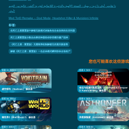
ذا هاوس أوف ذا ديد: ريميك - الصحة الإلهية والذخيرة اللانهائية لتجربة أكشن خالية من الجيم
أوفر!
Mod TotD Remake – God Mode, Headshot Killer & Munizioni Infinite
标签:
在死亡之屋重置版中解锁无敌模式体验角色生命加持的生存利器
死亡之屋重置版分数自由掌控神器助你秒变横扫僵尸战神
《死亡之屋：重置版》无需装弹机制解锁无伤通关新姿势
解锁《死亡之屋：重置版》一击必杀模式瞬间秒杀全场丧尸
您也可能喜欢这些游戏
普通 10
加强 9
普通 4
加强 7
命运与征服3 凯恩之怒（Command & Conquer
虚空猎车（Voidtrain） 修改器
3: Kane's Wrath） 修改器
普通 14
加强 9
普通 6
加强 5
墙世界2（Wall World 2） 修改器
异星探险家（Astroneer） 修改器
普通 9
加强 6
普通 8
加强 31