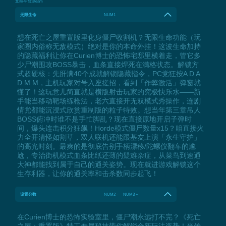
支持平台:
steam
无限生命
NUM1
想在死亡之屋重置版里化身僵尸收割机？无限生命功能（玩
家圈内俗称无敌模式）绝对是你的本命外挂！这波生命加持
的隐藏福利让你在Curien博士的恐怖宅邸里横着走，管它多
少尸潮围攻BOSS暴击，血条直接焊死在满格状态。解锁方
式超硬核：先肝满40个成就解锁隐藏指令，PC党狂按A D A
D M M，主机玩家对号入座搓招，看到「作弊激活」弹窗就
懂了！这玩意儿简直就是横版射击玩家的究极快乐水——新
手能当移动靶场练枪法，老六直接开无双模式秀操作，连剧
情党都能沉浸式欣赏重制版的粒子特效。想当年第三章吊人
BOSS俯冲时谁不是手忙脚乱？现在直接原地开启子弹时
间，爆头连击积分狂飙！Horde模式僵尸数量x15？咱直接火
力全开清怪如割草，双人联机还能跟基友上演「永生守护」
的高光时刻。最爽的是彻底告别手柄漂移/陀螺仪翻车的尴
尬，专治街机模式血条比纸还薄的疑难杂症，从菜鸟到速通
大神都能找到属于自己的通关姿势。现在就进游戏解锁这个
生存利器，让你的通关率和击杀数同步起飞！
设置分数
NUM2 - NUM3 +
在Curien博士的恐怖实验室里，僵尸潮永远打不完？《死亡
之屋：重置版》特工专属秘技带你解锁全新玩法姿势！当传