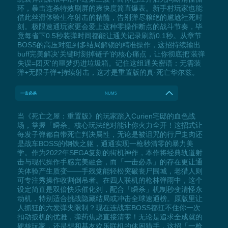
环，暴击连杀特效刷屏的爽快度简直爆表。新手村玩家也能
借此丝滑体验生存射击的精髓，告别弹尽粮绝的尴尬社死时
刻。极限速通玩家更会爱上这种零操作断点的战斗节奏，毕
竟每省下0.5秒装弹时间都能让通关记录刷新0.1秒。从章节
BOSS的高压对狙到多结局解锁的精准操作，这招持续输出
buff完美解决'关键时刻掉链子'的核心痛点，让你彻底把'装弹
失误=团灭'的噩梦扔进垃圾箱。记住这组通关密语：无需装
弹+无限子弹+持续射击，这才是重置版的真·死亡华尔兹。
一击必杀
NUM5
当《死亡之屋：重置版》的玩家踏入Curien宅邸的血色战
场，掌握「瞬杀」核心玩法绝对能让你火力全开！这招式让
每发子弹都自带死亡判决属性，无论是被诅咒的行尸走肉还
是战车BOSS的钢铁之躯，通通实现一枪秒清零的暴力美
学。作为2022年SEGA复刻的街机神作，本作将经典轨道射
击与现代操作手感完美融合，而「一击必杀」的存在更让通
关体验产生质变——手残党能轻松突破丧尸围城，老猎人则
可专注秀操作收割倒吊者。在四人联机的枪林弹雨中，这个
设定简直是双倍快乐催化剂，配合「瞬杀」机制秒变清怪永
动机，特别适合挑战隐藏结局或冲击全球速通榜。原版里让
人抓狂的六发弹夹限制？现在连战车BOSS都扛不住你一次
扣动扳机的优雅，弹药焦虑直接清零！无论是追求全成就的
硬核玩家，还是想和基友欢乐联机的休闲猎手，这招「一枪