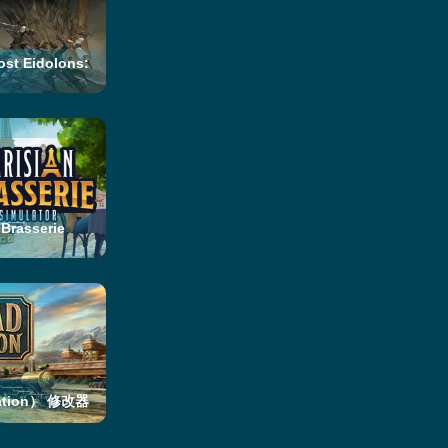
Eidolons:
rasserie
ation） 修改器