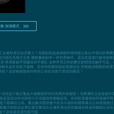
切换 加强模式
工业者秒变议会话事人？无限影响这波神操作绝对能让各位中世纪奸商爽到
还是闪现至高领主宝座 都能像刷副本一样丝滑操作。这玩意直接打破传统模
总管 再用家族声望碾压对手商队 这种开局王炸的爽文剧情现在触手可及。
族树永远长在权力巅峰。告别传统模拟器的资源拉扯 拒绝政治萌新的发育
掉线？这波秘籍级操作绝对让你在市政厅里笑到最后！
？试试这个能让氪金大佬都直呼内行的黑科技秘技！无限属性点这波操作
龙还是统治作坊的智力天花板统统都能实现。告别肝度爆表的升级循环再
老六都疯狂心动。重点解决那些被卡在决斗场外的萌新痛点让你直接跳过
靠魅力收割议会席位甚至整活出全属性满点的究极缝合怪这招都能让你在
让每个决策都充满无限可能