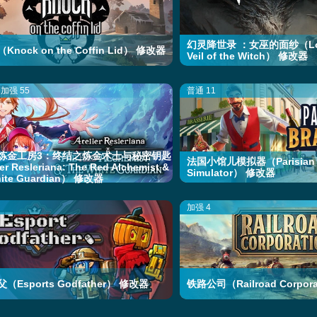
幻灵降世录 ：女巫的面纱（Lost 
nock on the Coffin Lid） 修改器
Veil of the Witch） 修改器
加强 55
普通 11
炼金工房3：终结之炼金术士与秘密钥匙
法国小馆儿模拟器（Parisian B
er Resleriana: The Red Alchemist &
Simulator） 修改器
hite Guardian） 修改器
加强 4
（Esports Godfather） 修改器
铁路公司（Railroad Corpor