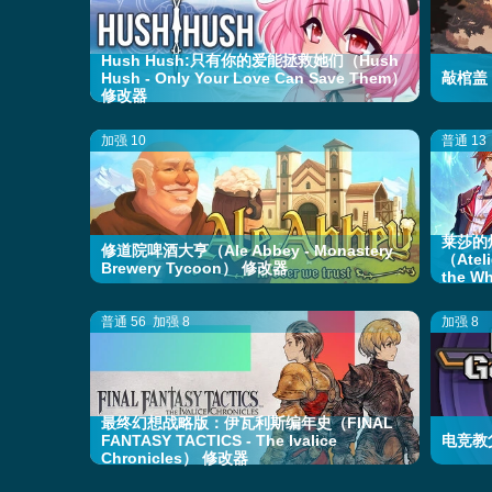
Hush Hush:只有你的爱能拯救她们（Hush
Hush - Only Your Love Can Save Them）
敲棺盖（K
修改器
加强 10
普通 13
莱莎的
修道院啤酒大亨（Ale Abbey - Monastery
（Ateli
Brewery Tycoon） 修改器
the W
普通 56
加强 8
加强 8
最终幻想战略版：伊瓦利斯编年史（FINAL
FANTASY TACTICS - The Ivalice
电竞教父
Chronicles） 修改器