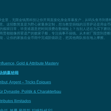
沙盒里，无限金钱黑科技让你开局直接化身金库暴发户，从码头鱼市到香
意。这招数简直是为野心家量身定制，想当教堂捐钱的活菩萨还是用金币
的炼狱日常，毕竟谁愿意把时间浪费在数铜板上？当别人还在为买下磨坊
商贾都能像挥霍遗产的败家子般，专注搞事不搞钱。从木材厂囤货到垄断
能，让你的家族在金币雨中完成阶级跃迁，把其他商队按在地上摩擦。
fluence, Gold & Attribute Mastery
战场躺赢秘籍
tribut, Argent – Tricks Épiques
r Dynastie, Politik & Charakterbau
tributos Ilimitados
 속성, 부를 완전히 지배하세요!