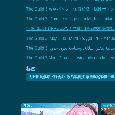
The Guild 3 攻略パックで無限影響・属
The Guild 3: Domine o Jogo com Modos Ilimitados 
行會3無限BUFF大集合！中世紀權謀硬核操作指
The Guild 3: Моды на Влияние, Деньги и Атри
The Guild 3 Mod: Dinastia Invincibile con Influenza
标签:
无限影响解锁《行会3》政治黑科技 家族崛起躺赢中
加强 9
普通 5