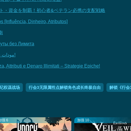
性ポイント・資金を制覇！初心者&ベテラン必携の支配戦略
[Influência, Dinheiro, Atributos]
南
буты без Лимита
The Guild 3: مودات خيالية لتأثير، سلالة، وسياسة بدون حدود!
, Attributi e Denaro Illimitati – Strategie Epiche!
世纪权谋战场
行会3无限属性点解锁角色成长终极自由
解锁《行会
加强 6
加强 10