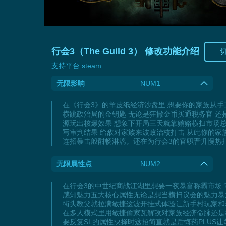
行会3（The Guild 3） 修改功能介绍
支持平台:
steam
无限影响
NUM1
在《行会3》的羊皮纸经济沙盘里 想要你的家族从手
横跳政治局的金钥匙 无论是狂撒金币买通税务官 
源玩出核爆效果 想象下开局三天就靠贿赂横扫市场
写审判结果 给敌对家族来波政治核打击 从此你的家
连招暴击般酣畅淋漓。还在为行会3的官职晋升慢热
无限属性点
NUM2
在行会3的中世纪商战江湖里想要一夜暴富称霸市场
感知魅力五大核心属性无论是想当横扫议会的魅力暴
街头教父就拉满敏捷这波开挂式体验让新手村玩家和
在多人模式里用敏捷偷家瓦解敌对家族经济命脉还是
要反复SL的属性抉择时这招简直就是后悔药PLUS