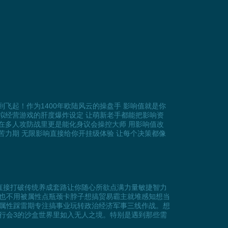
飞起！作为1400年欧陆风云的操盘手 影响值就是你
拟经营游戏的肝度爆炸设定 让萌新老手都能把影响资
在多人攻防战里更是能化身议会操控大师 用影响值改
苦力期 无限影响直接给你开挂级体验 让每个决策都像
直接打破传统养成套路让你随心所欲点满力量敏捷智力
也不用被属性点瓶颈卡脖子想搞贸易霸主就堆感知想当
属性踩雷期专注搞事业玩转政治经济军事三线作战。想
行会3的沙盒世界里如入无人之境。特别是遇到那些需