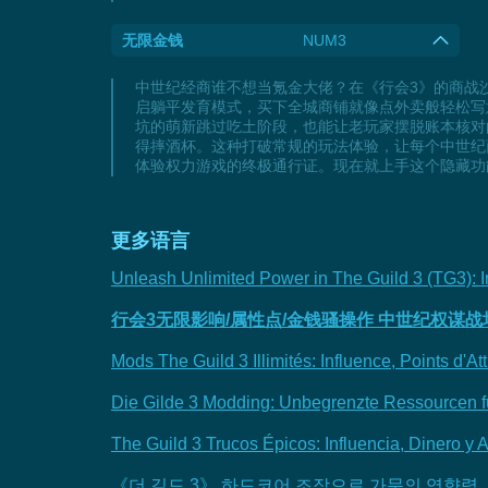
无限金钱
NUM3
中世纪经商谁不想当氪金大佬？在《行会3》的商战
启躺平发育模式，买下全城商铺就像点外卖般轻松写
坑的萌新跳过吃土阶段，也能让老玩家摆脱账本核对
得摔酒杯。这种打破常规的玩法体验，让每个中世纪
体验权力游戏的终极通行证。现在就上手这个隐藏功
更多语言
Unleash Unlimited Power in The Guild 3 (TG3): In
行会3无限影响/属性点/金钱骚操作 中世纪权谋
Mods The Guild 3 Illimités: Influence, Points d'At
Die Gilde 3 Modding: Unbegrenzte Ressourcen fü
The Guild 3 Trucos Épicos: Influencia, Dinero y A
《더 길드 3》 하드코어 조작으로 가문의 영향력,