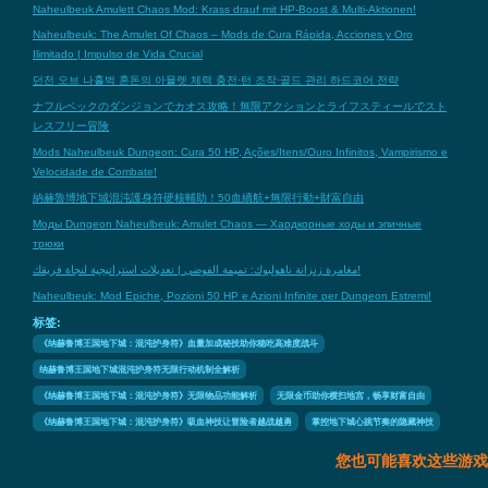
Naheulbeuk Amulett Chaos Mod: Krass drauf mit HP-Boost & Multi-Aktionen!
Naheulbeuk: The Amulet Of Chaos – Mods de Cura Rápida, Acciones y Oro
Ilimitado | Impulso de Vida Crucial
던전 오브 나흘벅 혼돈의 아뮬렛 체력 충전·턴 조작·골드 관리 하드코어 전략
ナフルベックのダンジョンでカオス攻略！無限アクションとライフスティールでスト
レスフリー冒険
Mods Naheulbeuk Dungeon: Cura 50 HP, Ações/Itens/Ouro Infinitos, Vampirismo e
Velocidade de Combate!
納赫魯博地下城混沌護身符硬核輔助！50血續航+無限行動+財富自由
Моды Dungeon Naheulbeuk: Amulet Chaos — Хардкорные ходы и эпичные
трюки
مغامرة زنزانة ناهولبوك: تميمة الفوضى | تعديلات استراتيجية لنجاة فريقك!
Naheulbeuk: Mod Epiche, Pozioni 50 HP e Azioni Infinite per Dungeon Estremi!
标签:
《纳赫鲁博王国地下城：混沌护身符》血量加成秘技助你稳吃高难度战斗
纳赫鲁博王国地下城混沌护身符无限行动机制全解析
《纳赫鲁博王国地下城：混沌护身符》无限物品功能解析
无限金币助你横扫地宫，畅享财富自由
《纳赫鲁博王国地下城：混沌护身符》吸血神技让冒险者越战越勇
掌控地下城心跳节奏的隐藏神技
您也可能喜欢这些游戏