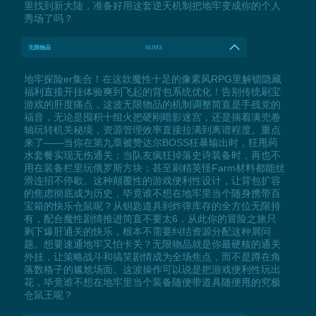
里找到新大陆，准备好用这套逆天机制把地牢变成你的个人
秀场了吗？
无限物品
NUM3
地牢探险er集合！在这款魔性十足的像素风RPG里解锁隐藏
福利直接开挂体验爽到飞起的背包系统优化！告别传统刷宝
游戏的肝度痛点，这波无限物品的机制调整简直是手残党的
福音，无论是囤积十组火把硬刚暗影迷宫，还是揣着满兜卷
轴玩转机关秘境，资源管理效率直接拉满到离谱程度。重点
来了——当你在第九章被赞达尔BOSS狂暴输出时，狂甩药
水套餐实现无伤通关；当队友疯狂掉落史诗装备时，再也不
用在装备栏里玩俄罗斯方块；甚至刷精英怪Farm材料都能丝
滑连招不停歇。这种颠覆性的游戏便利性设计，让背包扩容
的焦虑彻底成为历史，毕竟谁不想在地牢里当个随身携带百
宝箱的快乐仓鼠呢？从钥匙道具到炸弹库存的全方位无限持
有，配合魔性剧情推进简直不要太6，从此你的冒险之旅只
剩下爆肝通关的快乐，根本不需要纠结资源分配这种屑问
题。想要速通地牢又怕卡关？无限物品就是你最硬核的通关
外挂，让策略战斗和搞笑剧情成为全场焦点，而不是蹲在角
落数格子的尴尬场面。这波操作可以说是把游戏便利性玩出
花，毕竟谁不想在地牢里当个装备随便带道具随便甩的究极
仓鼠王呢？