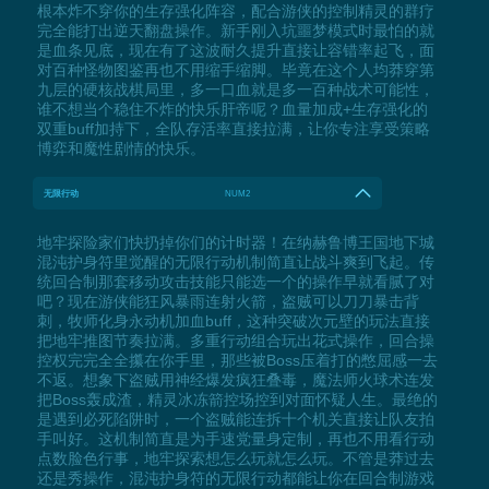
根本炸不穿你的生存强化阵容，配合游侠的控制精灵的群疗
完全能打出逆天翻盘操作。新手刚入坑噩梦模式时最怕的就
是血条见底，现在有了这波耐久提升直接让容错率起飞，面
对百种怪物图鉴再也不用缩手缩脚。毕竟在这个人均莽穿第
九层的硬核战棋局里，多一口血就是多一百种战术可能性，
谁不想当个稳住不炸的快乐肝帝呢？血量加成+生存强化的
双重buff加持下，全队存活率直接拉满，让你专注享受策略
博弈和魔性剧情的快乐。
无限行动
NUM2
地牢探险家们快扔掉你们的计时器！在纳赫鲁博王国地下城
混沌护身符里觉醒的无限行动机制简直让战斗爽到飞起。传
统回合制那套移动攻击技能只能选一个的操作早就看腻了对
吧？现在游侠能狂风暴雨连射火箭，盗贼可以刀刀暴击背
刺，牧师化身永动机加血buff，这种突破次元壁的玩法直接
把地牢推图节奏拉满。多重行动组合玩出花式操作，回合操
控权完完全全攥在你手里，那些被Boss压着打的憋屈感一去
不返。想象下盗贼用神经爆发疯狂叠毒，魔法师火球术连发
把Boss轰成渣，精灵冰冻箭控场控到对面怀疑人生。最绝的
是遇到必死陷阱时，一个盗贼能连拆十个机关直接让队友拍
手叫好。这机制简直是为手速党量身定制，再也不用看行动
点数脸色行事，地牢探索想怎么玩就怎么玩。不管是莽过去
还是秀操作，混沌护身符的无限行动都能让你在回合制游戏