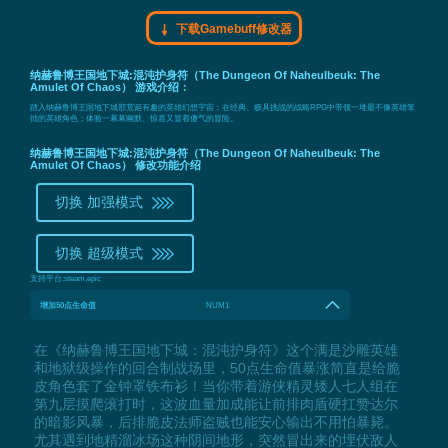
下载Gamebuff修改器
纳赫鲁博王国地下城:混沌护身符（The Dungeon Of Naheulbeuk: The
Amulet Of Chaos） 游戏介绍：
踏入纳赫鲁博王国地下城那荒诞有趣的英雄幻想宇宙；在经典、极具挑战的战略RPG中带领一堆最不像英雄笨
拙的英雄角色；体验一幕幕幽默、惊喜又冒着傻气的冒险。
纳赫鲁博王国地下城:混沌护身符（The Dungeon Of Naheulbeuk: The
Amulet Of Chaos） 修改功能介绍
切换 加强模式
切换 超级模式
支持平台:
steam,epic
增加50点生命值
NUM1
在《纳赫鲁博王国地下城：混沌护身符》这个满是沙雕英雄
和地狱级操作的回合制战场里，50点生命值暴涨简直是给脆
皮角色套了金钟罩铁布衫！当你带着游侠精灵矮人七人组在
第九层摸爬滚打时，这波血量加成能让前排肉盾硬扛赞达尔
的暗影风暴，后排脆皮法师盗贼也能安心输出不用怕暴毙。
尤其遇到地精溜冰场这种阴间地形，突然冒出来的埋伏敌人