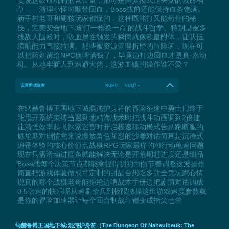
要说这吸血机制的含金量，那可是噩梦模式通关党的救命稻
草——清理小怪时顺带回血，Boss战前还能保持血条饱满。
新手村老哥和硬核玩家都懂的，这种既能打又能苟住的秘
技，完美契合地下城'打一枪换一命'的战斗哲学。特别是被多
线敌人围殴时，吸血属性触发的瞬间就像欧皇附体，让队伍
续航能力直接拉满。那些被资源管理折磨的冒险者，现在可
以把药剂留给NPC换啤酒钱了，毕竟边打边回血才是真·永动
机。从地牢新人到速通大佬，这波血赚的操作谁不爱？
设置游戏速度
NUM6 - NUM7 +
在纳赫鲁博王国地下城混沌护身符的冒险征途中勇士们终于
能甩开系统束缚当遇到地精海战术时把战斗动画调到2倍速
让清怪效率起飞探索迷宫时开启极速移动模式告别跑断腿的
尴尬期对剧情党来说慢放角色互怼的沙雕对话简直是沉浸式
追番体验的核心价值点战棋RPG玩家最痛的AI行动龟速问题
现在只需滑动进度条就能解决无论是开荒期赶进度还是细品
Boss战每个决策节点都能拿捏得明明白白节奏调整这波操作
简直把游戏体验做成可定制的甜品台想吃多甜全凭玩家心情
说真的哪个战棋老哥能拒绝边啃战术手册边把剧情对话调成
0.5倍速的快乐呢从速刷杂兵到极限微操这组游戏速度参数就
是你的冒险加速器让每个回合制战斗都变成指尖芭蕾
纳赫鲁博王国地下城:混沌护身符（The Dungeon Of Naheulbeuk: The