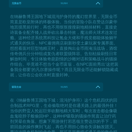
无限金币
NUM4
在纳赫鲁博王国地下城混沌护身符的魔幻世界里，无限金币
简直是欧皇附体的终极体验。当你的冒险小队在赞达尔豪华
地宫摸黑前行时，再也不用抠抠搜搜刷地精掉材料，直接史
诗装备全配齐矮人战斧砍出暴击特效，魔法师火球术连发过
瘾。这种经济系统黑科技让氪金大佬和手残党都能体验躺平
式通关的快乐，NPC雇佣商店刷新秒变土豪玩家专属界面。
想想看面对巨型地精王时，直接掏出金币雨淹没战场，酒馆
传奇佣兵分分钟组成复仇者联盟级阵容。告别枯燥刷怪日常
解放时间，专注体验奇葩剧情的沙雕对话和策略战斗的骚操
作组合。毕竟谁不想当个金币富翁，在NPC面前秀出'这把装
备我全都要'的凡尔赛操作呢？而且无限金币还能解锁隐藏成
就，让你在公会吹水时直接封神。
吸取生命
NUM5
在《纳赫鲁博王国地下城：混沌护身符》这个危机四伏的回
合制战术RPG里，生命偷取绝对是你通关路上的最强外挂！
当你的野蛮人抡起巨斧砍翻地精大军时，每次攻击都会像吸
血鬼咬脖子般偷回HP，这种HP吸取的骚操作简直让治疗药
剂哭晕在角落。想象下用游侠打邪恶领主赞达尔的手下，箭
箭回血的操作爽到飞起，再也不用担心致命失误触发团灭。