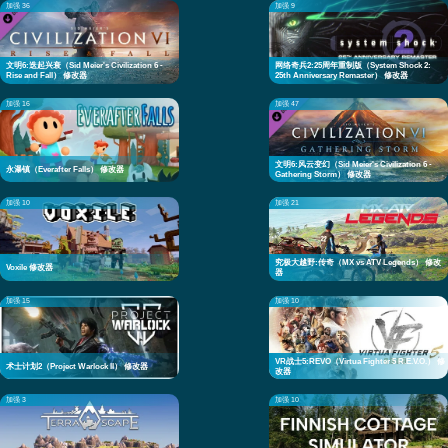
加强 36
加强 9
文明6:迭起兴衰（Sid Meier's Civilization 6 -
网络奇兵2:25周年重制版（System Shock 2:
Rise and Fall） 修改器
25th Anniversary Remaster） 修改器
加强 16
加强 47
文明6:风云变幻（Sid Meier's Civilization 6 -
永瀑镇（Everafter Falls） 修改器
Gathering Storm） 修改器
加强 10
加强 21
究极大越野:传奇（MX vs ATV Legends） 修改
Voxile 修改器
器
加强 15
加强 10
VR战士5:REVO（Virtua Fighter 5 R.E.V.O.） 修
术士计划2（Project Warlock II） 修改器
改器
加强 3
加强 10