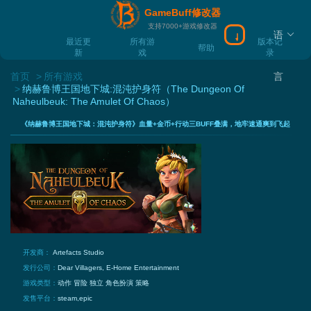
GameBuff修改器
支持7000+游戏修改器
语
下载Gamebuff
最近更
所有游
版本记
帮助
新
戏
录
首页
所有游戏
言
纳赫鲁博王国地下城:混沌护身符（The Dungeon Of
Naheulbeuk: The Amulet Of Chaos）
《纳赫鲁博王国地下城：混沌护身符》血量+金币+行动三BUFF叠满，地牢速通爽到飞起
开发商：
Artefacts Studio
发行公司：
Dear Villagers, E-Home Entertainment
游戏类型：
动作
冒险
独立
角色扮演
策略
发售平台：
steam,epic