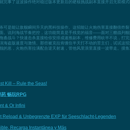
就完事了这波操作绝对稳过版本更新后的硬核挑战副本直接开启无双模式
杀可是能让敌舰瞬间升天的黑科技操作。这招能让火炮伤害直接翻倍炸裂
面。说到海战节奏把控，这功能简直是手残党的福音——面对三艘战列舰
拖沓战斗？快速击杀直接给你安排成速推副本，维修费用砍半不说，打完
演海盗版速度与激情。那些被克拉肯缠住半天打不动的苦主们，试试这招
靓的崽，火炮伤害拉满配合逆天射速，管他风里浪里直接一波带走。摸鱼玩家
t Kill – Rule the Seas!
药 畅玩RPG
t & Or Infini
ant Reload & Unbegrenzte EXP für Seeschlacht-Legenden
ible, Recarga Instantánea y Más