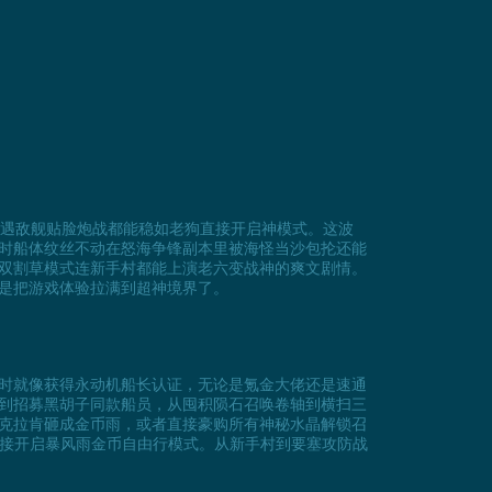
遭遇敌舰贴脸炮战都能稳如老狗直接开启神模式。这波
时船体纹丝不动在怒海争锋副本里被海怪当沙包抡还能
双割草模式连新手村都能上演老六变战神的爽文剧情。
是把游戏体验拉满到超神境界了。
时就像获得永动机船长认证，无论是氪金大佬还是速通
到招募黑胡子同款船员，从囤积陨石召唤卷轴到横扫三
克拉肯砸成金币雨，或者直接豪购所有神秘水晶解锁召
直接开启暴风雨金币自由行模式。从新手村到要塞攻防战