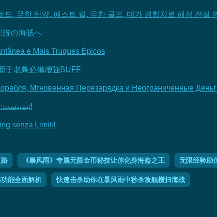
드, 무한 탄약, 패스트 킬, 무한 골드, 메가 경험치로 해적 전설 
伝説の海賊へ
antânea e Mais Truques Épicos
新手老鳥必備增強BUFF
Корабля, Мгновенная Перезарядка и Неограниченные Деньг
تيمبيست: حيل ملحمية للسفينة، ذخيرة لا حدود لها وتطوير فوري!
ng senza Limiti!
之路
《暴风雨》专属无限金币秘技让你化身海盗之王
无限经验助
药功能全面解析
快速击杀助你在暴风雨中秒杀敌舰横扫海战