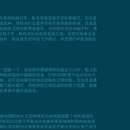
刷任务的枯燥日常，船员等级直接开启狂暴模式。无论是
级战神，用精准打击轰穿所有拦路商船的快感，或者直
也能靠无限经验弯道超车。当你面对克拉肯触手时，满
贸易大亨，角色成长自由度直接点满。这套经验暴走系
操作。现在就开启等级飞升模式，用无限EXP在加勒比
！想象一下，当你面对挪威海怪的血盆大口时，船上的
船的混战中能瞬间清场，打BOSS时更不会出现火力
制。这可是颠覆传统海战策略的王牌技能，无论是速通
暴力输出模式，用炮弹把公海染成你的势力范围。偷偷
在弹幕中爆炸成烟花。
敌舰包围时的火力压制弹药自由彻底颠覆了传统海战玩
喷射器扫过敌方甲板迫击炮撕碎要塞城墙时那种血脉偾
舰队混战再到沿海要塞攻坚战无尽炮火系统让每个战斗