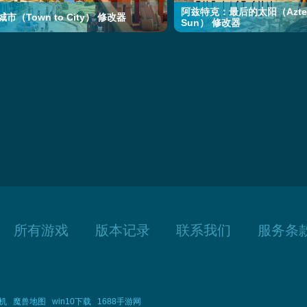
阿兹特克：最后的太阳（Aztecs:
市（Town to City） 修改器
Sun） 修改器
所有游戏
版本记录
联系我们
服务条
机
魔兽地图
win10下载
1688手游网