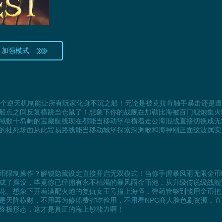
 加强模式
一个逆天机制能让所有玩家化身不沉之船！无论是被克拉肯触手暴击还是
船点之间反复横跳当仓鼠了！想象下你的战舰在加勒比海被百门舰炮集火
域数十岛屿的宝藏航线现在都能当移动堡垒横着走公海混战直接切换成无
的社死场面从此贸易路线能当移动城堡探索深渊敢和海神刚正面这波属实
币限制操作？解锁隐藏设定直接开启无双模式！当你手握暴风雨无限金币
成了摆设，毕竟你已经拥有永不枯竭的暴风雨金币池，从升级传说级战舰
花。想象下开着满配火炮的复仇女王号撞上海怪，弹药管够到能用金币把
是天降横财，不用再为修船费省吃俭用，不用看NPC商人脸色刷资源，
终极形态，这才是真正的海上钞能力啊！