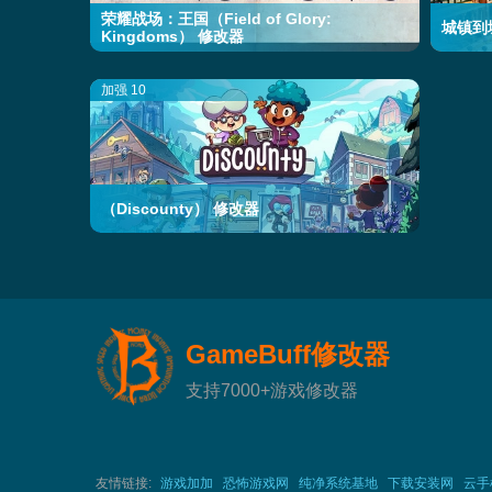
荣耀战场：王国（Field of Glory:
城镇到城
Kingdoms） 修改器
加强 10
（Discounty） 修改器
GameBuff修改器
支持7000+游戏修改器
友情链接:
游戏加加
恐怖游戏网
纯净系统基地
下载安装网
云手