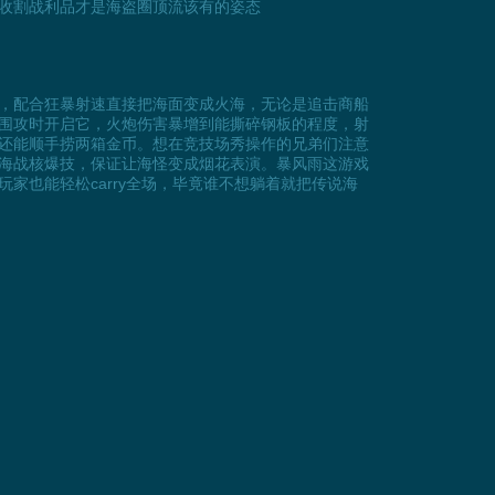
收割战利品才是海盗圈顶流该有的姿态
，配合狂暴射速直接把海面变成火海，无论是追击商船
围攻时开启它，火炮伤害暴增到能撕碎钢板的程度，射
还能顺手捞两箱金币。想在竞技场秀操作的兄弟们注意
海战核爆技，保证让海怪变成烟花表演。暴风雨这游戏
也能轻松carry全场，毕竟谁不想躺着就把传说海