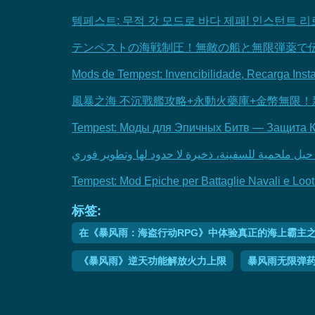
템페스트: 무적 갓 모드로 바다 제패! 인스턴트 리로
テンペストの海戦制圧！無敵の船と無限弾薬で
Mods de Tempest: Invencibilidade, Recarga Inst
風暴之海 不沉戰艦攻略+永動火藥庫+金幣無限！
Tempest: Моды для Эпичных Битв — Защита 
Tempest: Mod Epiche per Battaglie Navali e Looti
标签:
在《暴风雨：海盗行动RPG》中体验真正的海上霸主
《暴风雨》逆天功能解放火力上限
暴风雨无限弹