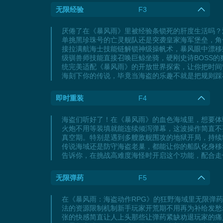
无限经验
F3
厌倦了在《暴风雨》里被经验条锁死的肝度生活吗？
单挑黑珍珠号的亡灵舰队还是突袭皇家海军堡垒，角
接拉满航海士技能链解锁神级操帆术，暴风眼中漂移
级驯兽师技能直接召唤巨鲸坐骑，硬刚史诗BOSS
统完美适配《暴风雨》的开放世界探索，让你把时间
海刻下你的传说，毕竟当海盗的乐趣不就是把规则踩
即时重装
F4
海盗们听好了！在《暴风雨》的血色海域里，想要体
火炮不用等装填就能连续倾泻弹幕，这波操作简直不
真空期。特别是遇到多艘敌舰围攻的地狱开局，持续
传说海域还是防守海盗老巢，都能让你的船队化身移
告诉你，在挑战高难度海怪时开启这个功能，配合走
无限弹药
F5
在《暴风雨：海盗动作RPG》的狂野海域里无限弹
法的资源限制机制新手玩家开荒期不用再为补给发愁
张的快感简直让人上头那些让弹药紧缺劝退玩家的痛