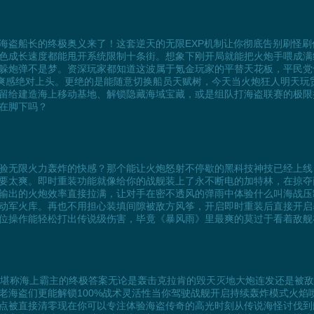
海盗船长的终极奥义来了！这套逆天的无限EXP机制让你彻底告别刷怪
色成长速度都能甩开系统限制十条街。想象下刚开局就能把火炮手喂成满
躲炮弹不是梦。资深玩家都知道这波属于氪金玩家的平替天花板，平民党
的爽感绝对上头。更绝的是能随意切换船员天赋树，今天当火炮狂人明天玩
留给建造海上移动基地、解锁隐藏海域宝藏，或是组队打海盗联赛的极限
在脚下吗？
验无限火力轰炸的快感？那个能让火炮怒射不停歇的黑科技神技已经上线
要太爽。即时重装功能就像给你的战舰装上了永不断电的加特林，在掠夺商
输出的火炮效率直接拉满，让对手在密不透风的弹雨中体验什么叫海战压
动军火库。再也不用担心装填间隙被敌方风筝，开启即时重装后直接开启
位操作能轻松打出传说级伤害，毕竟《暴风雨》里最爽的莫过于看着敌舰
药堪称海上霸主的终极答案无论是轰击克拉肯的毁天灭地大炮连发还是被
老海盗们更能解锁100%战术灵活性当你驾驶战舰开启持续轰炸模式火焰
点被直接清零现在你可以专注体验海盗传奇的高光时刻从传说海怪讨伐到