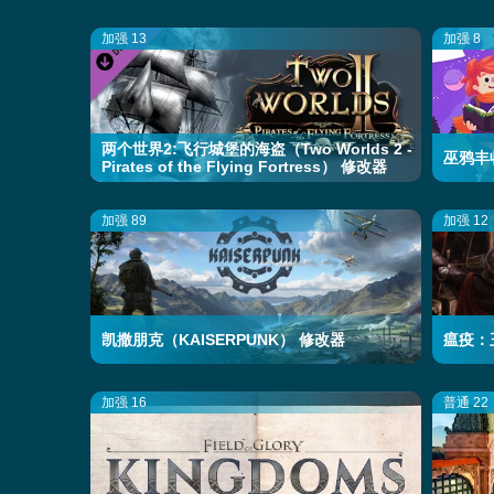
加强 13
加强 8
两个世界2:飞行城堡的海盗（Two Worlds 2 -
巫鸦丰收
Pirates of the Flying Fortress） 修改器
加强 89
加强 12
凯撒朋克（KAISERPUNK） 修改器
瘟疫：王
加强 16
普通 22