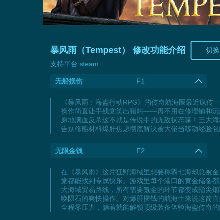
暴风雨（Tempest） 修改功能介绍
切换
支持平台:
steam
无船损伤
F1
《暴风雨：海盗行动RPG》的传奇航海圈最近疯传
操作简直让手残党笑出猪叫——再不用在修理铺和沉
原地满血反杀这不就是传说中的无敌状态嘛！三大海
告别修船材料爆肝焦虑彻底解决被大佬当移动经验包
无限金钱
F2
在《暴风雨》这片狂野海域里想要称霸七海却总被金
党都能找到专属快乐。游戏里每个港口的黄金储备都
大海域贸易路线，所有需要氪金的环节都变成指尖烟
唤陨石的爽快操作。对爆肝攒钱的航海士来说这简直
全程零压力，躺着就能解锁顶级装备体验海盗传奇的