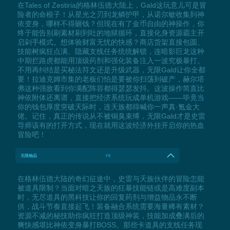
在Tales of Zestiria的格林伍德大陆上，Gald这玩意儿可是冒
险者的命根子！从星光之刃到龙鳞护甲，从诺尔敏收集到神
依变身，哪样不得砸钱？但现在有了金币自由的神操作，你
终于能告别刷素材刷到吐的地狱循环，直接化身资源霸主开
启剁手模式。想体验财富无忧的快感？商店货架直接包圆、
技能树疯狂点满、隐藏支线任务统统解锁，连暗影巨龙这种
中期拦路虎都能用顶级药剂和强化装备注入一波究极暴打。
不用再纠结是买秘法符文还是升级武器，无限Gald让你全都
要！拉迪克姆市集的老板们怕是要被你扫荡到破产，赫尔塔
弗这种强敌看到你满配阵容都得瑟瑟发抖。这波操作简直比
神依附体还离谱，直接把经济系统玩成单机游戏——毕竟当
你的钱包厚度突破天际时，连天族都得喊你一声真·氪金大
佬。记住，真正的传说从不被铜臭束缚，无限Gald才是史雷
导师该有的打开方式，现在就用这波经济外挂开启你的热血
冒险吧！
无限物品
F6
在格林伍德大陆的奇幻征途中，史雷与天族伙伴的冒险怎能
被道具限制？当面对暗之天族的狂暴技能链或是高难度副本
时，无尽道具的黑科技让你的回复药剂与增益物品永不断
供，战斗节奏直接起飞！装备融合系统需要海量稀有素材？
资源不减的秘技助你疯狂打造顶级神装，技能加成叠满后的
爽快感堪比神依变身暴打BOSS。那些卡道具的支线任务现