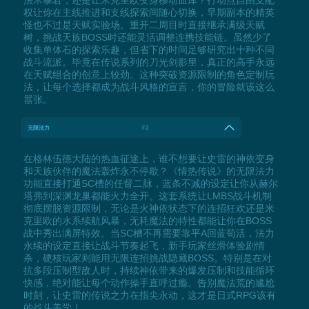
权让你在主线推进和支线探索间随心切换，早期副本的精英
怪也不过是天赋实验场。重开二周目时直接继承满级天赋
树，挑战天族BOSS时还能灵活调整连携技能链。虽然少了
收集单体石的探索乐趣，但省下的时间足够研究出十种不同
战斗流派。毕竟在传说系列的刀光剑影里，真正的高手永远
在天赋组合的创意上较劲。这种突破资源限制的角色定制玩
法，让每个选择都成为战斗风格的宣言，你的冒险就该这么
嚣张。
无限法力
F3
在格林伍德大陆的热血征途上，谁不想要让史雷的神依变身
和天族伙伴的魔法轰炸永不停歇？《情热传说》的无限法力
功能直接打通SC槽的任督二脉，蓝条不减的设定让你从赫尔
塔弗到深渊龙巢都能火力全开。这套系统让LMBS战斗机制
彻底摆脱资源限制，无论是火神依状态下的连招狂欢还是米
克里欧的水系续航风暴，无耗魔法的特性都能让你在BOSS
战中秀出满屏特效。当SC槽不再需要靠平A回蓝苟活，法力
永续的设定直接让战斗节奏起飞，新手玩家丝滑体验剧情
杀，硬核玩家则能用无限连招挑战隐藏BOSS。特别是在对
抗多段压制型敌人时，持续神依带来的爆发压制和技能循环
快感，绝对能让每个动作操手直呼过瘾。告别魔法荒的尴尬
时刻，让史雷的传说之力在指尖永动，这才是日式RPG该有
的战斗美学！