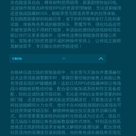
在也能道具自由，稀有材料想用就用，探索剧情快如闪电。
这波操作彻底击碎传统RPG的资源管理枷锁，无论是刷秘境
还是挑战隐藏BOSS，都能享受无限道具带来的丝滑体验。
告别跑图刷素材的枯燥日常，省下的时间够你多打几轮剑冢
试炼，体验角色养成的极致快乐。黑魔导书、强化结晶这些
关键资源再也不用精打细算，本该如此痛快的游戏旅程现在
能让你打出更多骚操作，连神依连携技都能放得更随心所
欲。冒险者们快把资源不减的神操作安排上，让传说之旅彻
底解放双手，专注输出你的华丽连招！
巨量经验
F7
在格林伍德大陆的冒险旅程中，当史雷与天族伙伴遭遇赫尔
达夫这类强敌频繁翻车时，掌握巨量经验的秘奥义就能让角
色等级实现EXP爆棚效果！这款日式RPG的隐藏神技让每场
战斗都能收获数倍经验，配合诺尔敏加成系统和符文装备搭
配，轻松达成快速升级目标。无论是冲刺白金奖杯需要的80
级门槛，还是挑战深渊试炼这类隐藏迷宫，只要激活这个黑
科技就能瞬间火力全开。曾经卡在40级瓶颈期的玩家现在可
以丝滑突破等级压制，解锁神依融合技后直接开启碾压模
式。那些需要重复刷怪的枯燥时光彻底成为过去式，现在只
需几场战斗就能让角色面板数据爆炸式增长。特别适合想高
效推进主线剧情或追求全秘奥义解锁的速通玩家，配合游戏
社区流传的深渊迷宫速刷路线，你的角色成长曲线将呈现完