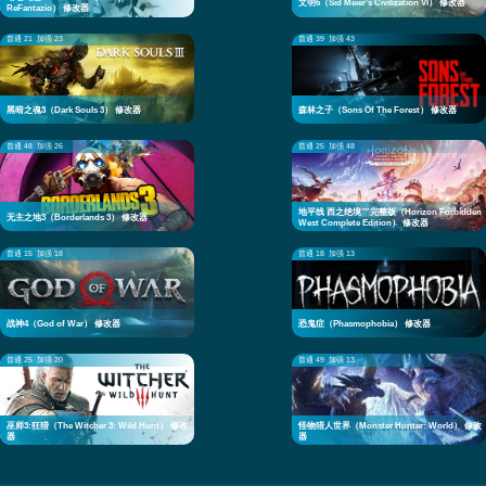
文明6（Sid Meier's Civilization VI） 修改器
ReFantazio） 修改器
普通 21
加强 23
普通 39
加强 43
黑暗之魂3（Dark Souls 3） 修改器
森林之子（Sons Of The Forest） 修改器
普通 48
加强 26
普通 25
加强 48
地平线 西之绝境™完整版（Horizon Forbidden
无主之地3（Borderlands 3） 修改器
West Complete Edition） 修改器
普通 15
加强 18
普通 18
加强 13
战神4（God of War） 修改器
恐鬼症（Phasmophobia） 修改器
普通 25
加强 20
普通 49
加强 13
巫师3:狂猎（The Witcher 3: Wild Hunt） 修改
怪物猎人世界（Monster Hunter: World） 修改
器
器