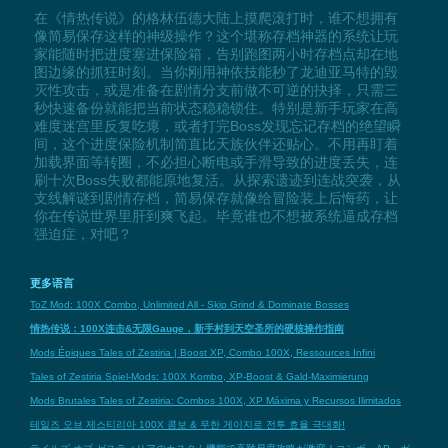
在《情热传说》的格林伍德大陆上摸爬滚打时，谁不想拥有
像简易保存这样的神级操作？这个堪称存档神器的系统让玩
家能随时把进度塞进保险箱，告别跑图两小时存档点却在地
图边缘的抓狂时刻。当你刚用神依技能秒了龙迪亚马特的毁
灭性攻击，或是准备在剧情分支前做不可逆的抉择，只需三
秒快速备份就能把当前状态稳稳锁住。特别是新手玩家在高
难度迷宫里反复吃瘪，或者打完Boss发现忘记存档的绝望瞬
间，这个进度保险机制简直比天族伙伴还贴心。不用再盯着
加载界面等转圈，不必担心断电或手滑导致的进度丢失，连
刷十次Boss失败都能原地复活。从探索遗迹到连战突袭，从
支线解谜到剧情存档，简易保存就像给冒险装上后悔药，让
你在传说世界里肝到爽飞起。毕竟谁也不想被系统逼成存档
强迫症，对吧？
更多语言
ToZ Mod: 100X Combo, Unlimited All - Skip Grind & Dominate Bosses
情热传说：100X连击&无限Gauge，新手村到天空圣所的硬核操作指南
Mods Épiques Tales of Zestiria | Boost XP, Combo 100X, Ressources Infini
Tales of Zestiria Spiel-Mods: 100X Kombo, XP-Boost & Gald-Maximierung
Mods Brutales Tales of Zestiria: Combos 100X, XP Máxima y Recursos Ilimitados
테일즈 오브 제스티리아 100X 콤보 & 무한 게이지로 전투 효율 극대화!