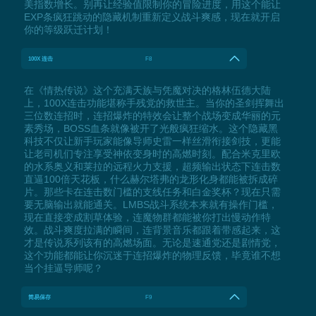
美指数增长。别再让经验值限制你的冒险进度，用这个能让
EXP条疯狂跳动的隐藏机制重新定义战斗爽感，现在就开启
你的等级跃迁计划！
100X 连击
F8
在《情热传说》这个充满天族与凭魔对决的格林伍德大陆
上，100X连击功能堪称手残党的救世主。当你的圣剑挥舞出
三位数连招时，连招爆炸的特效会让整个战场变成华丽的元
素秀场，BOSS血条就像被开了光般疯狂缩水。这个隐藏黑
科技不仅让新手玩家能像导师史雷一样丝滑衔接剑技，更能
让老司机们专注享受神依变身时的高燃时刻。配合米克里欧
的水系奥义和莱拉的远程火力支援，超频输出状态下连击数
直逼100倍天花板，什么赫尔塔弗的龙形化身都能被拆成碎
片。那些卡在连击数门槛的支线任务和白金奖杯？现在只需
要无脑输出就能通关。LMBS战斗系统本来就有操作门槛，
现在直接变成割草体验，连魔物群都能被你打出慢动作特
效。战斗爽度拉满的瞬间，连背景音乐都跟着带感起来，这
才是传说系列该有的高燃场面。无论是速通党还是剧情党，
这个功能都能让你沉迷于连招爆炸的物理反馈，毕竟谁不想
当个挂逼导师呢？
简易保存
F9