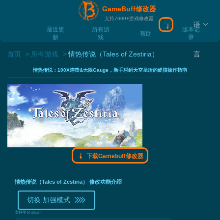
GameBuff修改器
支持7000+游戏修改器
语
下载Gamebuff
最近更
所有游
版本记
帮助
新
戏
录
首页
所有游戏
情热传说（Tales of Zestiria）
言
情热传说：100X连击&无限Gauge，新手村到天空圣所的硬核操作指南
下载Gamebuff修改器
情热传说（Tales of Zestiria） 修改功能介绍
切换 加强模式
支持平台:
steam