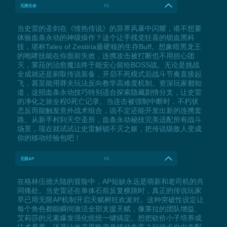
无限生命
F1
当史雷的圣剑在《情热传说》的异界风暴中闪耀，谁不想要
体验血条永动的神级操作？这个让手残党狂喜的锁血黑科
技，堪称Tales of Zestiria最硬核的生存Buff。想象暗黑龙王
的咆哮技能在你面前失效，连携攻击被打断也不用担心团
灭，莱菈的治愈魔法终于能安心留给BOSS战。无论是挑战
全成就还是刷取传说装备，开启不死模式后战斗节奏直接起
飞，甚至能用莽夫玩法反向教学高难度机制。资深玩家都知
道，这招血条永动技巧特别适合探索隐藏剧情分支，让史雷
的净化之旅全程0死亡记录。当连击被强制中断时，不朽状
态反而能触发意外战术组合，说不定还能开发出新的连携套
路。从新手村到天空圣所，血条永动秘技完美适配所有战斗
场景，现在就试试让史雷解锁不灭之躯，把传说级敌人变成
你的移动经验包吧！
无限AP
F2
在格林伍德大陆的冒险中，AP短缺永远是萌新和老司机的共
同痛处。当史雷还在单体石前反复横跳时，真正的传说玩家
早已用无限AP机制开启天赋树狂欢派对。这种突破性设定让
每个角色都能瞬间激活全部支援天赋，像莱拉的团队增益、
艾莉莎的元素爆发强化统统一键搞定。想把砍价小子培养成
法术暴君，还是让米克里欧变身移动血库？行动点自由支配