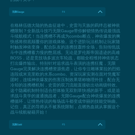
无限Gauge
F4
在格林伍德大陆的热血征途中，史雷与天族的羁绊总被神依
槽限制？全新战斗技巧无限Gauge带你解锁情热传说最强战
斗续航模式！当连携槽不再成为combo断点，神依爆发的爽
快感将彻底颠覆你的游戏体验。这个进阶玩法机制让玩家随
时触发神依变身，配合队友的连携技轰炸全场，告别传统战
斗中连携槽蓄力慢的憋屈感。无论是罗伦斯帝国遗迹的高难
BOSS，还是竞技场多波次车轮战，都能全程维持神依状态
打出爆炸输出。特别针对追求战斗表演的连携狂魔，无限
Gauge完美解决连携槽资源焦虑，让你专注雕琢莱拉的烈焰
连段或米克里欧的水系combo。资深玩家实测在面对凭魔军
团时，连续神依爆发的伤害压制效果堪称物理外挂，配合无
冷却的连携槽机制，史雷的双刀流能直接砍出动画级特效。
这个隐藏机制特别适合想体验无双割草快感的新手，或是追
求战斗美学的速通挑战者，无限Gauge配合神依爆发的连携
槽循环，让情热传说的每场战斗都变成华丽的技能交响曲。
记住，真正的导师从不被系统限制，点燃热血就从掌握这个
战斗续航秘籍开始！
无限Gald
F5