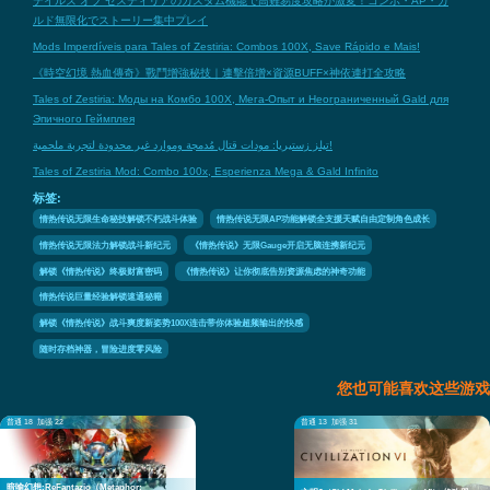
テイルズ オブ ゼスティリアのカスタム機能で高難易度攻略が激変！コンボ・AP・ガ
ルド無限化でストーリー集中プレイ
Mods Imperdíveis para Tales of Zestiria: Combos 100X, Save Rápido e Mais!
《時空幻境 熱血傳奇》戰鬥增強秘技｜連擊倍增×資源BUFF×神依連打全攻略
Tales of Zestiria: Моды на Комбо 100X, Мега-Опыт и Неограниченный Gald для
Эпичного Геймплея
تيلز زستيريا: مودات قتال مُدمجة وموارد غير محدودة لتجربة ملحمية!
Tales of Zestiria Mod: Combo 100x, Esperienza Mega & Gald Infinito
标签:
情热传说无限生命秘技解锁不朽战斗体验
情热传说无限AP功能解锁全支援天赋自由定制角色成长
情热传说无限法力解锁战斗新纪元
《情热传说》无限Gauge开启无脑连携新纪元
解锁《情热传说》终极财富密码
《情热传说》让你彻底告别资源焦虑的神奇功能
情热传说巨量经验解锁速通秘籍
解锁《情热传说》战斗爽度新姿势100X连击带你体验超频输出的快感
随时存档神器，冒险进度零风险
您也可能喜欢这些游戏
普通 18
加强 22
普通 13
加强 31
暗喻幻想:ReFantazio（Metaphor: