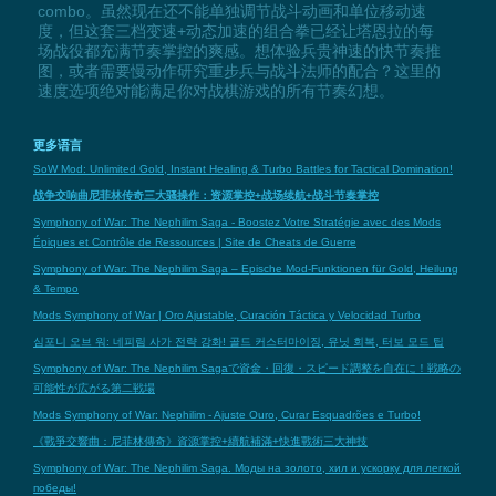
combo。虽然现在还不能单独调节战斗动画和单位移动速
度，但这套三档变速+动态加速的组合拳已经让塔恩拉的每
场战役都充满节奏掌控的爽感。想体验兵贵神速的快节奏推
图，或者需要慢动作研究重步兵与战斗法师的配合？这里的
速度选项绝对能满足你对战棋游戏的所有节奏幻想。
更多语言
SoW Mod: Unlimited Gold, Instant Healing & Turbo Battles for Tactical Domination!
战争交响曲尼菲林传奇三大骚操作：资源掌控+战场续航+战斗节奏掌控
Symphony of War: The Nephilim Saga - Boostez Votre Stratégie avec des Mods
Épiques et Contrôle de Ressources | Site de Cheats de Guerre
Symphony of War: The Nephilim Saga – Epische Mod-Funktionen für Gold, Heilung
& Tempo
Mods Symphony of War | Oro Ajustable, Curación Táctica y Velocidad Turbo
심포니 오브 워: 네피림 사가 전략 강화! 골드 커스터마이징, 유닛 회복, 터보 모드 팁
Symphony of War: The Nephilim Sagaで資金・回復・スピード調整を自在に！戦略の
可能性が広がる第二戦場
Mods Symphony of War: Nephilim - Ajuste Ouro, Curar Esquadrões e Turbo!
《戰爭交響曲：尼菲林傳奇》資源掌控+續航補滿+快進戰術三大神技
Symphony of War: The Nephilim Saga. Моды на золото, хил и ускорку для легкой
победы!