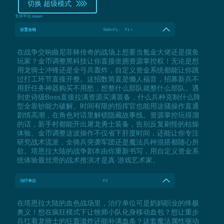
切换 超级模式
支持平台:
steam
设置金钱
Shift+F1 - F1 +
在战争交响曲尼菲林传奇的战场上想要当氪金大佬还是摸鱼
玩家？金币调整黑科技让你直接坐拥资源掌控权！无论是想
用龙骑士冲锋还是全弓兵轰炸，自定义资金系统都能让你跳
过打工环节直接开整。这招数简直是懒人福音，招募新兵不
用肝任务神器购买不用愁，想整什么部队就整什么部队。遇
到史诗级Boss直接拉满资源买满装备，什么兵种克制什么阵
型全靠钞能力破解。时间有限的指挥官也能用这骚操作直通
剧情高潮，在角色对话里解锁隐藏故事线。资源掌控玩得溜
的话，新手村都能开出屠龙勇士装备，告别反复刷怪的枯燥
体验。金币调整这波操作不仅省下肝度时间，还能让你专注
研究战术流派，全骑兵突袭军团还是魔法兵种混搭都随心所
欲。塔恩拉大陆的战争剧本由你重新书写，用自定义资金系
统体验最丝滑的战术推演才是真·游戏艺术家。
治疗单位
F2
在塔恩拉大陆的血色战场里，治疗单位可是奶妈职业的终极
奥义！想在疯狂模式下让牧师小队化身移动血包？想让重步
兵扛着龙骑士的狂轰滥炸还能补满血条？这套魔法属性驱动