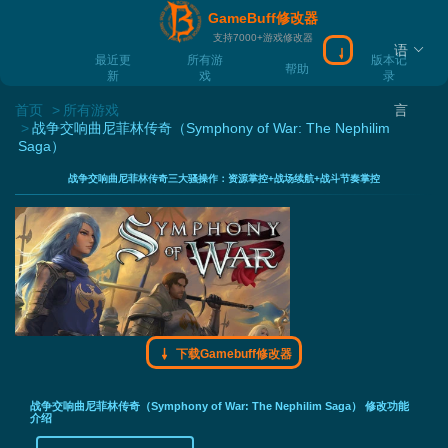
GameBuff修改器
支持7000+游戏修改器
语
下载Gamebuff
最近更
所有游
版本记
帮助
新
戏
录
首页
所有游戏
言
战争交响曲尼菲林传奇（Symphony of War: The Nephilim
Saga）
战争交响曲尼菲林传奇三大骚操作：资源掌控+战场续航+战斗节奏掌控
下载Gamebuff修改器
战争交响曲尼菲林传奇（Symphony of War: The Nephilim Saga） 修改功能
介绍