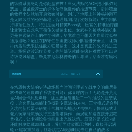
的续航系统绝对是你翻盘神技！当火法师的AOE把小队炸到
残血，当圣殿骑士的群体治疗拖慢你的推进节奏，后排稳坐
的牧师小队就能开启救赎时刻。别忘了地图上的神秘神殿可
是无限续航的秘密基地，合理规划治疗次数就能让主力部队
持续顶住压力。特别是面对精英Boss战，医官的精准治疗能
让龙骑士在龙息下苟住关键输出位。女武神的被动补满机制
更是在远征路上的生存保障，毕竟谁也不想因为血量过低被
迫撤退吧？记住在防守任务里把牧师小队塞进安全区，让前
排肉盾能无限抗住敌方狂暴输出，这才是真正的战术推进王
道。掌握这波治疗节奏，你的部队就能在疯狂难度下打出史
诗级逆风翻盘，毕竟在尼菲林传奇的世界里，活着才有输出
啊！
游戏速度
Ctrl+- - Ctrl+= +
在塔恩拉大陆的史诗战场想当时间管理者？战争交响曲尼菲
林传奇的速度调节系统绝对能让你直呼内行！无论是开荒期
被AI回合卡到想爆肝，还是想丝滑推进二十军混战的巨型战
役，这套系统都能让你找到专属战斗BPM。正常模式适合刚
入坑的新兵蛋子研究士气机制和地形伏击技巧，快速模式让
老六玩家能流畅执行三连偷塔操作，而涡轮加速直接开启狂
暴模式，让卡顿设备也能跑出光速决策。最骚的是长按~键
还能触发隐藏加速buff，后期面对敌军压境时，直接开启涡
轮+~键双重加速，丝滑跳过AI表演时间专注自己的战术