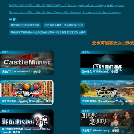
Symphony of War: The Nephilim Saga - تخصيص الذهب وشفاء الوحدات وتسريع المعارك!
Symphony of War: The Nephilim Saga - Mod Risorse, Guaritori & Turbo Strategici
标签:
掌控塔恩拉大陆的经济命脉
治疗单位全解析：战场续航核心玩法
掌握战斗节奏快慢由你 战争交响曲尼菲林传奇全新速度自定义玩法解析
您也可能喜欢这些游戏
加强 7
加强 14
城堡矿工Z（CastleMiner Z） 修改器
恐怖迷宫（Labyrinthine） 修改器
加强 8
加强 28
体育用品商店（Sporting Goods Shop） 修改器
农场经理世界（Farm Manager World） 修改器
普通 10
普通 17
丧尸围城2:绝密档案（Dead Rising 2: Off the
贵族遗产（Noble Legacy） 修改器
Record） 修改器