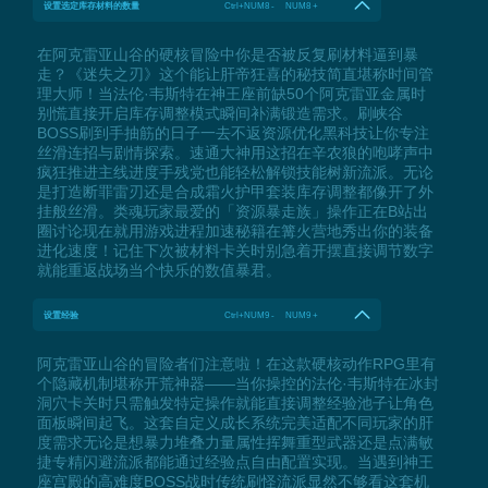
设置选定库存材料的数量
Ctrl+NUM8 - NUM8 +
在阿克雷亚山谷的硬核冒险中你是否被反复刷材料逼到暴
走？《迷失之刃》这个能让肝帝狂喜的秘技简直堪称时间管
理大师！当法伦·韦斯特在神王座前缺50个阿克雷亚金属时
别慌直接开启库存调整模式瞬间补满锻造需求。刷峡谷
BOSS刷到手抽筋的日子一去不返资源优化黑科技让你专注
丝滑连招与剧情探索。速通大神用这招在辛农狼的咆哮声中
疯狂推进主线进度手残党也能轻松解锁技能树新流派。无论
是打造断罪雷刃还是合成霜火护甲套装库存调整都像开了外
挂般丝滑。类魂玩家最爱的「资源暴走族」操作正在B站出
圈讨论现在就用游戏进程加速秘籍在篝火营地秀出你的装备
进化速度！记住下次被材料卡关时别急着开摆直接调节数字
就能重返战场当个快乐的数值暴君。
设置经验
Ctrl+NUM9 - NUM9 +
阿克雷亚山谷的冒险者们注意啦！在这款硬核动作RPG里有
个隐藏机制堪称开荒神器——当你操控的法伦·韦斯特在冰封
洞穴卡关时只需触发特定操作就能直接调整经验池子让角色
面板瞬间起飞。这套自定义成长系统完美适配不同玩家的肝
度需求无论是想暴力堆叠力量属性挥舞重型武器还是点满敏
捷专精闪避流派都能通过经验点自由配置实现。当遇到神王
座宫殿的高难度BOSS战时传统刷怪流派显然不够看这套机