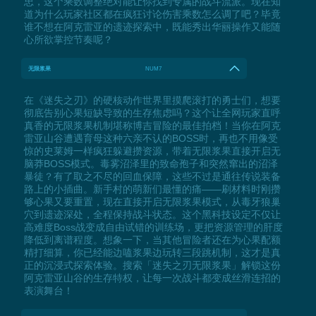
忠，这个乘数调整绝对能让你找到专属的战斗流派。现在知
道为什么玩家社区都在疯狂讨论伤害乘数怎么调了吧？毕竟
谁不想在阿克雷亚的遗迹探索中，既能秀出华丽操作又能随
心所欲掌控节奏呢？
无限浆果
NUM7
在《迷失之刃》的硬核动作世界里摸爬滚打的勇士们，想要
彻底告别心果短缺导致的生存焦虑吗？这个让全网玩家直呼
真香的无限浆果机制堪称博吉冒险的最佳拍档！当你在阿克
雷亚山谷遭遇育母这种六亲不认的BOSS时，再也不用像受
惊的史莱姆一样疯狂躲避攒资源，带着无限浆果直接开启无
脑莽BOSS模式。毒雾沼泽里的致命孢子和突然窜出的沼泽
暴徒？有了取之不尽的回血保障，这些不过是通往传说装备
路上的小插曲。新手村的萌新们最懂的痛——刷材料时刚攒
够心果又要重置，现在直接开启无限浆果模式，从毒牙狼巢
穴到遗迹深处，全程保持战斗状态。这个黑科技设定不仅让
高难度Boss战变成自由试错的训练场，更把资源管理的肝度
降低到离谱程度。想象一下，当其他冒险者还在为心果配额
精打细算，你已经能边嗑浆果边玩转三段跳机制，这才是真
正的沉浸式探索体验。搜索「迷失之刃无限浆果」解锁这份
阿克雷亚山谷的生存特权，让每一次战斗都变成丝滑连招的
表演舞台！