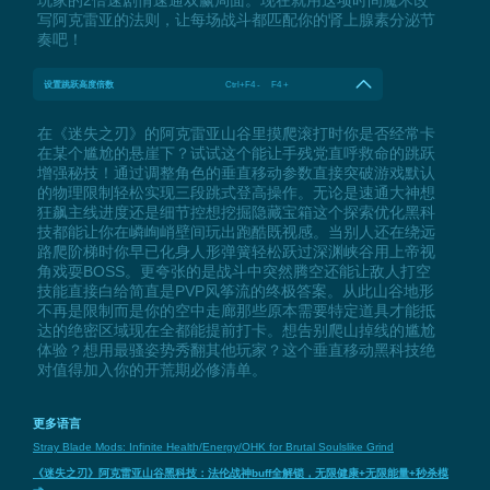
玩家的2倍速剧情速通双赢局面。现在就用这项时间魔术改
写阿克雷亚的法则，让每场战斗都匹配你的肾上腺素分泌节
奏吧！
设置跳跃高度倍数
Ctrl+F4 - F4 +
在《迷失之刃》的阿克雷亚山谷里摸爬滚打时你是否经常卡
在某个尴尬的悬崖下？试试这个能让手残党直呼救命的跳跃
增强秘技！通过调整角色的垂直移动参数直接突破游戏默认
的物理限制轻松实现三段跳式登高操作。无论是速通大神想
狂飙主线进度还是细节控想挖掘隐藏宝箱这个探索优化黑科
技都能让你在嶙峋峭壁间玩出跑酷既视感。当别人还在绕远
路爬阶梯时你早已化身人形弹簧轻松跃过深渊峡谷用上帝视
角戏耍BOSS。更夸张的是战斗中突然腾空还能让敌人打空
技能直接白给简直是PVP风筝流的终极答案。从此山谷地形
不再是限制而是你的空中走廊那些原本需要特定道具才能抵
达的绝密区域现在全都能提前打卡。想告别爬山掉线的尴尬
体验？想用最骚姿势秀翻其他玩家？这个垂直移动黑科技绝
对值得加入你的开荒期必修清单。
更多语言
Stray Blade Mods: Infinite Health/Energy/OHK for Brutal Soulslike Grind
《迷失之刃》阿克雷亚山谷黑科技：法伦战神buff全解锁，无限健康+无限能量+秒杀模