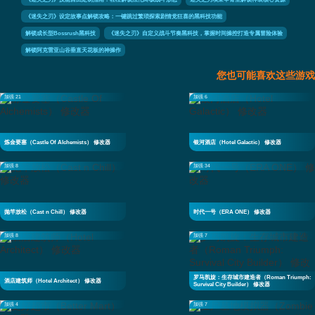
《迷失之刃》设定故事点解锁攻略：一键跳过繁琐探索剧情党狂喜的黑科技功能
解锁成长型Bossrush黑科技
《迷失之刃》自定义战斗节奏黑科技，掌握时间操控打造专属冒险体验
解锁阿克雷亚山谷垂直天花板的神操作
您也可能喜欢这些游戏
加强 21
加强 6
炼金要塞（Castle Of Alchemists） 修改器
银河酒店（Hotel Galactic） 修改器
加强 8
加强 34
抛竿放松（Cast n Chill） 修改器
时代一号（ERA ONE） 修改器
加强 8
加强 7
罗马凯旋：生存城市建造者（Roman Triumph:
酒店建筑师（Hotel Architect） 修改器
Survival City Builder） 修改器
加强 4
加强 7