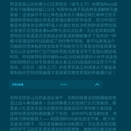
阿克雷亚山谷的勇士们注意啦在《迷失之刃》的硬核Boss战
里有个隐藏秘技能让法伦·韦斯特化身不死战神直接解锁无敌
体验！这波操作不仅让角色血条永久满格还能扛着神王的灭
霸级伤害疯狂输出简直是类魂玩家的肝帝福音。想当年咱们
被蓝色霸体攻击捶到怀疑人生被红色处决机制秒成表情包现
在直接开启无限血量buff莽夫流玩法拉满！无论是探索陷阱
密布的古老遗迹还是挑战全收集成就都能像开了免伤挂一样
横冲直撞连BOSS战都成了动作教学现场。新手玩家靠这个
功能能丝滑体验剧情支线老手则能专注开发新连招套路要知
道在山谷这种死亡惩罚地狱里能无限复活等于直接白嫖游戏
时间。特别推荐给那些被Boss处决动画劝退的小伙伴这波免
伤机制绝对让你手残党狂喜从复活点到战场的传送苦力不再
是你。记住在《迷失之刃》的世界里真正的强者从不被血条
限制操作空间无限健康才是探索完整世界观的终极通行证！
无限的能量
NUM2
在阿克雷亚山谷的血色征途中，无限的能量这招隐藏秘技简
直让战斗爽感爆表！当你挥舞着大剑连续打出完美格挡，看
着敌人红蓝攻击提示在眼前炸成烟花却不用等耐力条回血，
这种丝滑连招快感就像开了外挂。动作RPG老鸟都知道，传
统体力限制最烦人——刚摸清BOSS多段攻击节奏，耐力却
见底成活靶子，现在直接解锁永动机模式！无论是高塔宫殿
的巨型守卫战还是遗迹通道的四面楚歌，都能用闪避流衔接