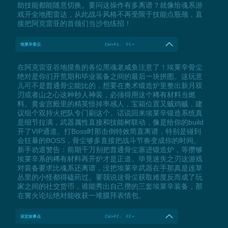
助技能都能随意切换。要问这操作有多离谱？就像给魂系游
戏开全地图雷达，从此战斗风格不再受限于技能点瓶颈，直
接把阿克雷亚的首领们当沙包练招！
埃莱辛骨尘
Ctrl+F1 - F1 +
在阿克雷亚谷地摸鱼的各位黑魂老咸鱼注意了！埃莱辛骨尘
绝对是你们开荒期和毕业装备之间的最后一块拼图。这玩意
儿可不是普通骨尘能比的，想要在奥术锻造炉里整出新月双
刃或者山之心这种秒人神装，必须得用这个稀有材料当燃
料。黄金宫殿里的精英怪掉率感人，宝箱位置又贼鸡贼，建
议组个双持火把队专门刷这个。话说回来埃莱辛锻造系统真
是细节拉满，武器属性直接和技能树联动，像是给你的build
开了VIP通道。打Boss时那击倒特效简直离谱，特别是碰到
会狂暴的BOSS，骨尘够多直接把战斗节奏变成你的时间。
新手劝退警告：前期千万别把普通骨尘塞进锻造炉，等攒够
埃莱辛系的稀有材料再开炉才是正道。毕竟迷失之刃这游戏
对装备要求比魂系还离谱，没把埃莱辛武器在手那真是连草
丛里的小怪都得磕药过。要我说这骨尘获取难度反而成了玩
家之间的社交货币，谁能秀出自己攒的三套埃莱辛装备，那
在篝火论坛绝对能收获一堆膜拜表情包。
设定故事点
Ctrl+F2 - F2 +