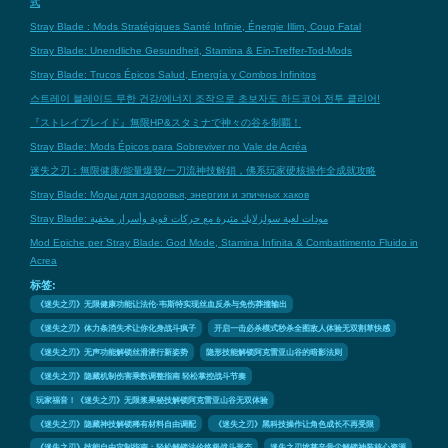
式
Stray Blade : Mods Stratégiques Santé Infinie, Énergie Illim, Coup Fatal
Stray Blade: Unendliche Gesundheit, Stamina & Ein-Treffer-Tod-Mods
Stray Blade: Trucos Épicos Salud, Energía y Combos Infinitos
스트레이 블레이드 무한 건강/에너지 조작으로 초보자도 하드코어 전투 클리어!
『ストレイブレイド』無限HP&スタミナで神々の谷を制覇！
Stray Blade: Mods Épicos para Sobreviver no Vale de Acréa
迷失之刃：無限健康/能量爆發/一刀流神技解鎖，佛系玩家硬核操作全成就攻略
Stray Blade: Моды для здоровья, энергии и эпичных хаков
Stray Blade: مودات لعبة سولزلايك مثيرة مع حركات قوية وأسرار مخفية
Mod Epiche per Stray Blade: God Mode, Stamina Infinita & Combattimento Fluido in
Acrea
标签:
《迷失之刃》无限健康功能让法伦·韦斯特实现丝血反杀与免伤莽撞输出
《迷失之刃》体力条消失术让你化身战斗疯子
开启一击必杀模式秒杀全图敌人体验无双割草快感
《迷失之刃》无声功能解锁丝滑潜行新姿势
隐形技能解锁阿克雷亚山谷的暗影法则
《迷失之刃》隐藏机制伤害乘数调整指南 轻松掌控战斗节奏
玩家福音！《迷失之刃》无限浆果秘技解锁阿克雷亚山谷无双体验
《迷失之刃》隐藏神技解锁稀有材料自由调配
《迷失之刃》黑科技操作让角色成长不再受限
《迷失之刃》技能自由定制指南：轻松解锁法伦终极战斗形态
迷失之刃埃莱辛骨尘解锁神装核心资源