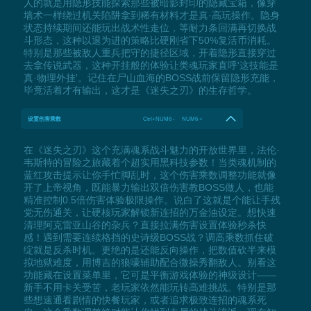
人的就是用隐形技能探索那些被暗影封印的隐藏宝箱，像穿
墙术一样绕过机关陷阱拿到稀有材料才是真·高玩操作。隐身
状态持续期间还能玩出战术性走位，等耐力条回满再切换战
斗形态，这种以退为进的策略比硬刚省下50%复活币消耗。
特别是那些被敌人重兵把守的捷径区域，开着隐形直接穿过
去拿传说武器，这种开挂般的体验让类魂玩家直呼'这技能是
真·物理外挂'。记住在尸山血海的BOSS战前保留隐形充能，
毕竟活着才有输出，这才是《迷失之刃》的生存哲学。
设置伤害乘数
Ctrl+NUM6 - NUM6 +
在《迷失之刃》这个充满魂系战斗魅力的开放世界里，法伦·
韦斯特的冒险之旅藏着个超实用黑科技参数！当类魂机制的
蓝红攻击提示让你手忙脚乱时，这个伤害乘数调整功能就像
开了上帝视角，既能暴力输出双倍伤害教BOSS做人，也能
精准控制0.5倍伤害体验极限操作。说白了这就是个能让手残
党无伤通关，让硬核玩家解锁新连招的万金油设定。想快速
清理阿克雷亚山谷的杂兵？直接拉满伤害设置体验秒杀快
感！遇到需要连续格挡的史诗级BOSS战？调高乘数抓住破
绽就是反杀时机。更绝的是还能反向操作，把数值砍半来模
拟地狱难度，用博吉的狼嚎辅助配合微操秀翻敌人。别看这
功能藏在设置菜单里，它可是平衡游戏体验的神级设计——
新手不用卡关受苦，老玩家依然能玩转高难挑战。特别是那
些想速通看剧情的快餐玩家，或者追求极致连招的魂系死