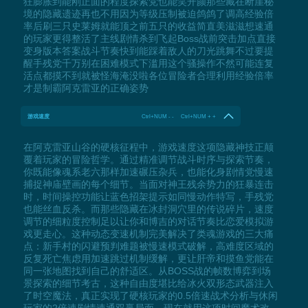
狂膨胀到能刚正面的程度探索党也能笑开颜那些藏在断崖秘
境的隐藏遗迹再也不用因为等级压制被迫鸽鸽了调高经验倍
率后刷三只史莱姆就能顶之前五只的收益简直美滋滋想速通
的玩家更得整活了主线剧情杀到飞起Boss战前突击加点直接
变身版本答案战斗节奏快到能踩着敌人的刀光跳舞不过要提
醒手残党千万别在困难模式下滥用这个骚操作不然可能连复
活点都摸不到就被怪海淹没啦各位冒险者合理利用经验倍率
才是制霸阿克雷亚的正确姿势
游戏速度
Ctrl+NUM - - Ctrl+NUM + +
在阿克雷亚山谷的硬核征程中，游戏速度这项隐藏神技正颠
覆着玩家的冒险哲学。通过精准调节战斗时序与探索节奏，
你既能像魂系老六那样加速碾压杂兵，也能化身剧情党慢速
捕捉神庙壁画的每个细节。当面对神王残余势力的狂暴连击
时，时间操控功能让蓝色招架提示如同慢动作特写，手残党
也能丝血反杀。而那些隐藏在冰封洞穴里的传说碎片，速度
调节的细粒度控制足以让你和博吉的对话节奏比恋爱模拟游
戏更走心。这种动态变速机制完美解决了类魂游戏的三大痛
点：新手村的闪避预判难题被慢速模式破解，高难度区域的
反复死亡焦虑用加速跳过机制缓解，更让肝帝和摸鱼党能在
同一张地图找到自己的舒适区。从BOSS战的帧数博弈到场
景探索的细节考古，这种自由度堪比给冰火双形态武器注入
了时空魔法，真正实现了硬核玩家的0.5倍速战术分析与休闲