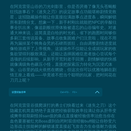
在阿克雷亚山谷的刀光剑影里，你是否厌倦了像无头苍蝇般
狂找故事石？《迷失之刃》的设定故事点功能堪称剧情党救
星，这招隐藏操作能让你直接拉满故事点进度条，瞬间解锁
所有剧情分支。想象一下，新手村刚出就能把NPC的辛酸往
事全扒出来，像追剧般丝滑体验被遗忘的山谷编年史。对速
通大神来说，这简直是白给的时光机，省下的跑图时间够你
多刷三套传说装备。故事点收集困难户们注意啦，现在不用
再为漏掉某个犄角旮旯的石碑而抓狂，自由调整剧情进度就
像给游戏开了上帝视角。这波操作不仅能让全成就玩家的收
集欲望得到极致满足，还能让选择困难症患者放心尝试每个
选项的后续影响。从新手开荒到老手回溯，剧情解锁的快感
就像满级角色碾压小怪，直接把探索压力转化为沉浸式体
验。山谷里的战火依然在燃烧，但这次你可以优雅地躺在剧
情王座上看戏——毕竟谁不想当个聪明的玩家，把时间花在
刀刃上呢？
设置经验倍率
Ctrl+F3 - F3 +
在阿克雷亚谷摸爬滚打的勇士们快看过来《迷失之刃》这个
隐藏玄机简直绝绝子直接把经验获取效率拉满让你从肝帝变
成爽帝前期刷怪掉san值的痛点直接被经验倍率治愈当你在
血色要塞被红光Boss虐到自闭时双倍经验buff能让你秒变六
边形战士技能树的解锁速度直接起飞攻击力生命值耐力值疯