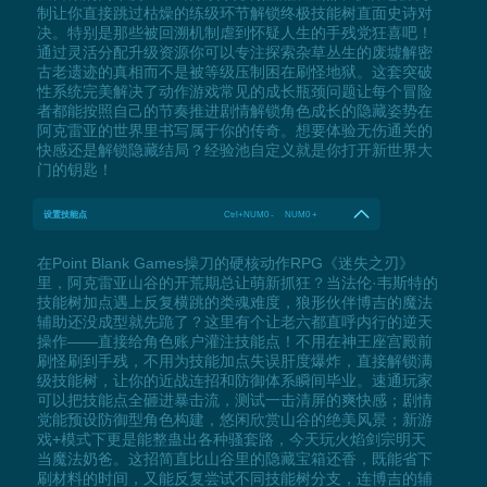
制让你直接跳过枯燥的练级环节解锁终极技能树直面史诗对
决。特别是那些被回溯机制虐到怀疑人生的手残党狂喜吧！
通过灵活分配升级资源你可以专注探索杂草丛生的废墟解密
古老遗迹的真相而不是被等级压制困在刷怪地狱。这套突破
性系统完美解决了动作游戏常见的成长瓶颈问题让每个冒险
者都能按照自己的节奏推进剧情解锁角色成长的隐藏姿势在
阿克雷亚的世界里书写属于你的传奇。想要体验无伤通关的
快感还是解锁隐藏结局？经验池自定义就是你打开新世界大
门的钥匙！
设置技能点
Ctrl+NUM0 - NUM0 +
在Point Blank Games操刀的硬核动作RPG《迷失之刃》
里，阿克雷亚山谷的开荒期总让萌新抓狂？当法伦·韦斯特的
技能树加点遇上反复横跳的类魂难度，狼形伙伴博吉的魔法
辅助还没成型就先跪了？这里有个让老六都直呼内行的逆天
操作——直接给角色账户灌注技能点！不用在神王座宫殿前
刷怪刷到手残，不用为技能加点失误肝度爆炸，直接解锁满
级技能树，让你的近战连招和防御体系瞬间毕业。速通玩家
可以把技能点全砸进暴击流，测试一击清屏的爽快感；剧情
党能预设防御型角色构建，悠闲欣赏山谷的绝美风景；新游
戏+模式下更是能整蛊出各种骚套路，今天玩火焰剑宗明天
当魔法奶爸。这招简直比山谷里的隐藏宝箱还香，既能省下
刷材料的时间，又能反复尝试不同技能树分支，连博吉的辅