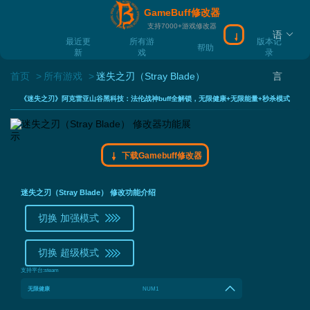
GameBuff修改器
支持7000+游戏修改器
语
下载Gamebuff
最近更
所有游
版本记
帮助
新
戏
录
首页
所有游戏
迷失之刃（Stray Blade）
言
《迷失之刃》阿克雷亚山谷黑科技：法伦战神buff全解锁，无限健康+无限能量+秒杀模式
下载Gamebuff修改器
迷失之刃（Stray Blade） 修改功能介绍
切换 加强模式
切换 超级模式
支持平台:
steam
无限健康
NUM1