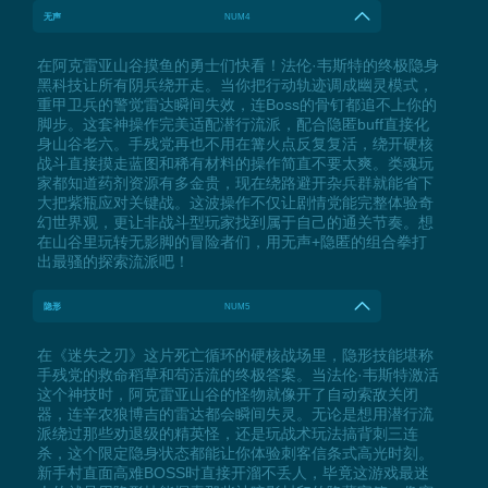
无声
NUM4
在阿克雷亚山谷摸鱼的勇士们快看！法伦·韦斯特的终极隐身
黑科技让所有阴兵绕开走。当你把行动轨迹调成幽灵模式，
重甲卫兵的警觉雷达瞬间失效，连Boss的骨钉都追不上你的
脚步。这套神操作完美适配潜行流派，配合隐匿buff直接化
身山谷老六。手残党再也不用在篝火点反复复活，绕开硬核
战斗直接摸走蓝图和稀有材料的操作简直不要太爽。类魂玩
家都知道药剂资源有多金贵，现在绕路避开杂兵群就能省下
大把紫瓶应对关键战。这波操作不仅让剧情党能完整体验奇
幻世界观，更让非战斗型玩家找到属于自己的通关节奏。想
在山谷里玩转无影脚的冒险者们，用无声+隐匿的组合拳打
出最骚的探索流派吧！
隐形
NUM5
在《迷失之刃》这片死亡循环的硬核战场里，隐形技能堪称
手残党的救命稻草和苟活流的终极答案。当法伦·韦斯特激活
这个神技时，阿克雷亚山谷的怪物就像开了自动索敌关闭
器，连辛农狼博吉的雷达都会瞬间失灵。无论是想用潜行流
派绕过那些劝退级的精英怪，还是玩战术玩法搞背刺三连
杀，这个限定隐身状态都能让你体验刺客信条式高光时刻。
新手村直面高难BOSS时直接开溜不丢人，毕竟这游戏最迷