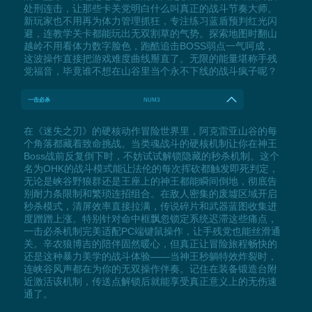
处刑连击，让那些卡关党明白什么叫真正的战斗节奏大师。
新玩家也不用再为体力管理抓狂，专注练习蓝盾预判红光闪
避，连教学关卡都能玩出无双割草的气势。探索地图时翻山
越岭不用看体力数字脸色，跑酷追击BOSS弱点一气呵成，
这波操作直接把游戏难度曲线掰直了。无限的能量堪称手残
党福音，毕竟谁不想在山谷里当个永不下线的战斗疯子呢？
一击必杀
NUM3
在《迷失之刃》的硬核动作冒险世界里，阿克雷亚山谷的每
个角落都藏着致命挑战。当类魂战斗的硬核机制让你在神王
Boss战前反复倒下时，不妨试试解锁隐藏的秒杀机制。这个
名为OHK的战斗模式能让法伦的每次挥砍都触发即死判定，
无论是峡谷野狼群还是王座上的神王都能瞬间倒地，彻底告
别耐力条限制和繁琐连招组合。在敌人密集的废墟区域开启
秒杀模式，清屏效率直接拉满，传说碎片和武器蓝图收集进
度蹭蹭上涨。特别针对命中框飘忽锁定系统迟滞这些痛点，
一击必杀机制完美适配PC端键鼠操作，让手残党也能丝滑通
关。辛农狼博吉的陪伴固然暖心，但真正让冒险旅程畅快的
还是这种暴力美学的战斗体验——当神王秒躺特效炸裂时，
连峡谷风声都在为你的无双操作伴奏。记住在装备锻造台附
近激活该机制，传送点解锁后就能享受真正意义上的无伤速
通了。