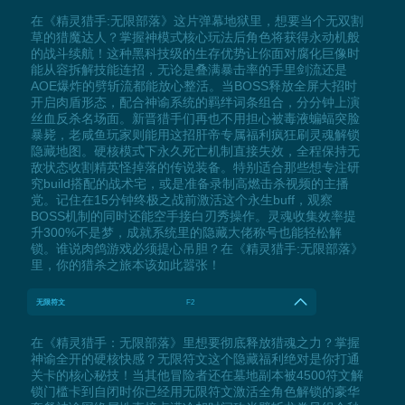
在《精灵猎手:无限部落》这片弹幕地狱里，想要当个无双割
草的猎魔达人？掌握神模式核心玩法后角色将获得永动机般
的战斗续航！这种黑科技级的生存优势让你面对腐化巨像时
能从容拆解技能连招，无论是叠满暴击率的手里剑流还是
AOE爆炸的劈斩流都能放心整活。当BOSS释放全屏大招时
开启肉盾形态，配合神谕系统的羁绊词条组合，分分钟上演
丝血反杀名场面。新晋猎手们再也不用担心被毒液蝙蝠突脸
暴毙，老咸鱼玩家则能用这招肝帝专属福利疯狂刷灵魂解锁
隐藏地图。硬核模式下永久死亡机制直接失效，全程保持无
敌状态收割精英怪掉落的传说装备。特别适合那些想专注研
究build搭配的战术宅，或是准备录制高燃击杀视频的主播
党。记住在15分钟终极之战前激活这个永生buff，观察
BOSS机制的同时还能空手接白刃秀操作。灵魂收集效率提
升300%不是梦，成就系统里的隐藏大佬称号也能轻松解
锁。谁说肉鸽游戏必须提心吊胆？在《精灵猎手:无限部落》
里，你的猎杀之旅本该如此嚣张！
无限符文
F2
在《精灵猎手：无限部落》里想要彻底释放猎魂之力？掌握
神谕全开的硬核快感？无限符文这个隐藏福利绝对是你打通
关卡的核心秘技！当其他冒险者还在墓地副本被4500符文解
锁门槛卡到自闭时你已经用无限符文激活全角色解锁的豪华