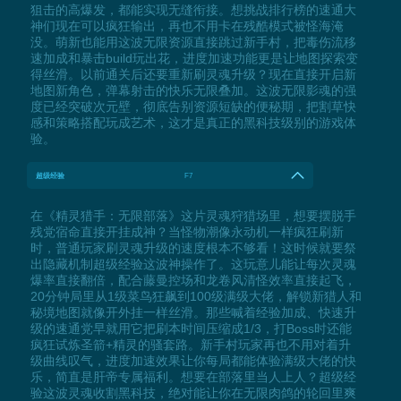
狙击的高爆发，都能实现无缝衔接。想挑战排行榜的速通大
神们现在可以疯狂输出，再也不用卡在残酷模式被怪海淹
没。萌新也能用这波无限资源直接跳过新手村，把毒伤流移
速加成和暴击build玩出花，进度加速功能更是让地图探索变
得丝滑。以前通关后还要重新刷灵魂升级？现在直接开启新
地图新角色，弹幕射击的快乐无限叠加。这波无限影魂的强
度已经突破次元壁，彻底告别资源短缺的便秘期，把割草快
感和策略搭配玩成艺术，这才是真正的黑科技级别的游戏体
验。
超级经验
F7
在《精灵猎手：无限部落》这片灵魂狩猎场里，想要摆脱手
残党宿命直接开挂成神？当怪物潮像永动机一样疯狂刷新
时，普通玩家刷灵魂升级的速度根本不够看！这时候就要祭
出隐藏机制超级经验这波神操作了。这玩意儿能让每次灵魂
爆率直接翻倍，配合藤曼控场和龙卷风清怪效率直接起飞，
20分钟局里从1级菜鸟狂飙到100级满级大佬，解锁新猎人和
秘境地图就像开外挂一样丝滑。那些喊着经验加成、快速升
级的速通党早就用它把刷本时间压缩成1/3，打Boss时还能
疯狂试炼圣箭+精灵的骚套路。新手村玩家再也不用对着升
级曲线叹气，进度加速效果让你每局都能体验满级大佬的快
乐，简直是肝帝专属福利。想要在部落里当人上人？超级经
验这波灵魂收割黑科技，绝对能让你在无限肉鸽的轮回里爽