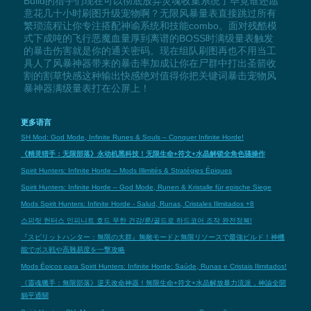
Build的猎手们现在可以彻底放弃灵魂收集系统了毕竟谁还愿
意花几十小时刷图升级宠物啊？无限风暴量表直接跳过所有
繁琐流程让你专注搭配神谕系统和技能combo。面对残酷模
式下成吨的飞行恶魔血量厚到离谱的BOSS时满级量表触发
的暴击伤害就是你的通关密码。现在组队刷图再也不用当工
具人了风暴神器带来的暴击率加成让你在尸群中打出圣箭收
割的割草快感这种输出快感绝对值得你把关键词暴击宠物风
暴神器满级量表打在公屏上！
更多语言
SH Mod: God Mode, Infinite Runes & Souls – Conquer Infinite Horde!
《精灵猎手：无限部落》永动机黑科技！无限生命+符文+水晶解锁全角色骚操作
Spirit Hunters: Infinite Horde – Mods Illimités & Stratégies Épiques
Spirit Hunters: Infinite Horde – God Mode, Runen & Kristalle für epische Siege
Mods Spirit Hunters: Infinite Horde - Salud, Runas, Cristales Ilimitados +8
스피릿 헌터스 인피니트 호드 무한 건강/룬/골드로 하드코어 조작 완전정복!
『スピリットハンター：無限の大群』無敵モードと無限リソースで最強ビルド！神機
能でボス戦や高難易度を一撃攻略
Mods Épicos para Spirit Hunters: Infinite Horde: Saúde, Runas e Cristais Ilimitados!
《靈魂獵手：無限部落》逆天改命神器！無限生命+符文+水晶解放暴力流派，神諭全開
躺平通關