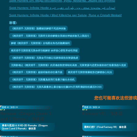
Spirit Hunters SH: Моды бессмертие, руны, прокачка. Экшер без рутины
Spirit Hunters: Infinite Horde مودات غير محدودة: صحة، رونز، بلورات، ذهب، خبرة!
Spirit Hunters: Infinite Horde | Mod Killeriche per Salute, Rune e Cristalli Illimitati!
标签:
《精灵猎手:无限部落》隐藏秘技解锁不死战神体验
《精灵猎手：无限部落》无限符文助你解锁全英雄全神谕体验无上限战斗
解锁《精灵猎手：无限部落》全地图全角色的隐藏福利
精灵猎手无限部落无限余烬功能解析 余烬核心获取革命性突破
《精灵猎手:无限部落》无限金币功能让玩家彻底告别资源焦虑
无限影魂让《精灵猎手：无限部落》的灵魂收割变得轻松高效，无限资源与进度加速助你打造最强战斗流派
《精灵猎手：无限部落》超级经验助你狂暴升级
精灵猎手无限部落爆能形态解锁核心玩法
《精灵猎手：无限部落》无限魔鬼使用打造暴力输出永动机
《精灵猎手:无限部落》无限风暴量表让暴击输出狂飙50%开局即满级轻松碾压BOSS
您也可能喜欢这些游戏
普通 42
加强 19
普通 15
加强 14
勇者斗恶龙I & II HD-2D Remake（Dragon
最终幻想7（Final Fantasy VII） 修改器
Quest 1 and 2 Remak） 修改器