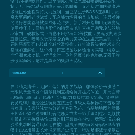
物时的核弹级操作。这个隐藏机制让恶魔召唤彻底突破限
制，无论是地狱火咆哮还是暗影瞬移，无冷却时间的恶魔法
术能让你全程保持火力压制。当巨型虫子BOSS狂暴时，恶
魔大军瞬间铺满战场，配合能力增强的暴击加成，连最难缠
的飞行恶魔都能被轰成烟花特效。新手村开荒期用无限魔鬼
使用莽怪堆，雪地地图怪物铺天盖地时直接开启无冷却的地
狱审判，硬核模式下再也不用掐着CD等技能，灵魂收割速度
直接拉满。暗黑系玩家最爱的暴力美学在这里完美呈现，从
召唤恶魔到强化技能全程丝滑操作，连神谕系统的终极进化
都能加速解锁。这个机制简直把游戏体验推向高潮，特别是
当怪潮像永动机一样涌来时，你的恶魔技能也能像无限子弹
般倾泻而出，这才是真正的爽游天花板。
无限风暴量表
F10
在《精灵猎手：无限部落》的异界战场上想体验秒杀快感？
无限风暴量表这个隐藏机制直接给你开挂式体验！开局自带
50%暴击率buff让风暴神器的威力直接拉满传统暴击宠物需
要灵魂碎片堆经验这玩意直接送你满级风暴神器每下普攻都
带着暴击伤害的视觉特效简直爽到飞起。当墓地地图的骷髅
王挥着巨斧冲过来时配合龙卷风或者暗影手里剑这种高频技
能暴击率直接叠满输出爆炸到屏幕都在抖动。玩困难模式的
沙漠虫群时普通玩家还在被巨型虫子围殴而装备满级量表的
猎手已经用暴击长矛捅穿整片虫海了。特别是那些专精暴击