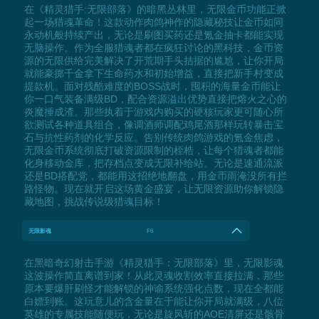
在《精灵猎手:无限部落》的暗黑丛林里，无限金币功能正掀
起一场猎魂革命！这款动作肉鸽神作的隐藏秘技让金币如同
永动机般持续产出，无论是刷图买药还是氪金抽卡都能实现
无脑操作。作为全服猎魂者都在疯狂讨论的黑科技，金币资
源的无限供给完美解决了开荒期手头拮据的尴尬，让你开局
就能豪掷千金拿下生命药水和初始增益，直接把新手村变成
提款机。面对残酷难度的BOSS战时，囤积的海量金币能让
你一口气装备满级BD，配合资源溢出优势直接把熔火之心的
炎魔捶成渣。那些执着于游戏内购买的硬核玩家更可随心所
欲测试各种道具组合，像调酒师调配鸡尾酒那样玩转暴击宝
石与抗性药剂的化学反应。告别传统肉鸽游戏的氪金焦虑，
无限金币系统彻底打破资源限制的桎梏，让每个猎魂者都能
化身移动金库，把存档点变成无限补给站。无论是速通流派
还是BD搭配党，都能用这招绝地翻盘，用金币雨淹没所有拦
路怪物。现在就开启这场黄金盛宴，让无限资源助你解锁隐
藏地图，挑战传说级猎魂目标！
无限影魂
F6
在黑暗奇幻射击手游《精灵猎手：无限部落》里，无限影魂
这波操作简直离谱到家！从此灵魂收割效率直接拉满，那些
原本要爆肝刷怪才能解锁的神谕系统强化点数，现在全都能
白嫖到账。这玩意儿的含金量在于能让你开局就满级，八位
英雄的专属技能随便玩，无论是旋风斩的AOE清屏还是骸骨