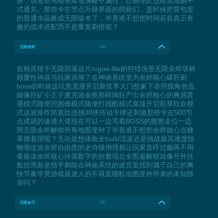
屏，或者给马格努斯堆满破甲属性，让物理队也能实现躺平
式通关。那些卡在节点升级界面的萌新们，是时候把背包里
的普通水晶换成无限版本了，毕竟谁不想把时间花在真正有
趣的战术搭配而不是重复刷怪呢？
无限余烬
F4
在精灵猎手无限部落这片rogue-lite的狩猎场里无限余烬堪称
颠覆性神器当玩家厌倦了在神谕系统里为余烬核心爆肝刷
boss的时候这玩意直接开启新世界大门想象下非挖掘角色也
能像挖矿小王子麦克迪金斯那样疯狂产出余烬核心的爽感普
通模式随便挖困难模式随便打残酷模式直接开启割草狂欢模
式这波操作简直比连抽30张传说卡牌还刺激那些卡在500节
点成就的速通大佬现在可以一边骂着BOSS的憨憨走位一边
用无限余烬解锁所有地图变种了毕竟谁不想把余烬核心当糖
果撒着用呢？无论是想体验全build流派还是挑战最高难度怪
物潮这波余烬自由度的史诗级增强都让玩家直呼过瘾再不用
看脸滚余烬核心掉落数字的折磨现在全图鉴解锁就像开外挂
般丝滑新老猎手都能在神谕系统的迷宫里找到属于自己的爽
快节奏毕竟游戏最迷人的不就是随机地图变种带来的未知惊
喜吗？
无限金币
F5