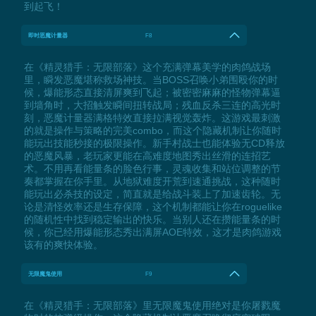
到起飞！
即时恶魔计量器
F8
在《精灵猎手：无限部落》这个充满弹幕美学的肉鸽战场
里，瞬发恶魔堪称救场神技。当BOSS召唤小弟围殴你的时
候，爆能形态直接清屏爽到飞起；被密密麻麻的怪物弹幕逼
到墙角时，大招触发瞬间扭转战局；残血反杀三连的高光时
刻，恶魔计量器满格特效直接拉满视觉轰炸。这游戏最刺激
的就是操作与策略的完美combo，而这个隐藏机制让你随时
能玩出技能秒接的极限操作。新手村战士也能体验无CD释放
的恶魔风暴，老玩家更能在高难度地图秀出丝滑的连招艺
术。不用再看能量条的脸色行事，灵魂收集和站位调整的节
奏都掌握在你手里。从地狱难度开荒到速通挑战，这种随时
能玩出必杀技的设定，简直就是给战斗装上了加速齿轮。无
论是清怪效率还是生存保障，这个机制都能让你在roguelike
的随机性中找到稳定输出的快乐。当别人还在攒能量条的时
候，你已经用爆能形态秀出满屏AOE特效，这才是肉鸽游戏
该有的爽快体验。
无限魔鬼使用
F9
在《精灵猎手：无限部落》里无限魔鬼使用绝对是你屠戮魔