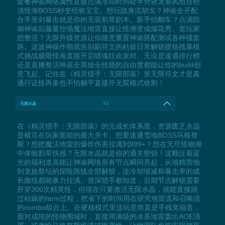
套餐神谕网络属性直接点满冷却时间砍半劈斩龙卷风组合秒
清怪海BOSS秒变经验宝宝。想玩隐身流胡戈？神谕全开配
合手里剑暴击就是你的无双割草剧本。新手怕翻车？点满防
御神谕后藤蔓控场魔法地雷直接让怪潮变成烟花秀。老玩家
想整活？无限升级资源让你随意重置神谕搭配测试各种骚套
路。这波神操作彻底告别刷符文的枯燥日常解锁硬核残暴模
式挑战极限怪海直接开启猎魂狂欢派对。无论是速通排行榜
还是直播整活神器全英雄全技能的自由度都能让你的build创
意飞起。记住在《精灵猎手：无限部落》里无限符文才是真·
通行证怪再多也不怕躺平直接开无双模式收割！
无限水晶
F3
在《精灵猎手：无限部落》的元成长体系里，资源匮乏永远
是横亘在玩家面前的最大关卡。想要速通雪地BOSS马格努
斯？想把魔法地雷的爆炸伤害拉满到999+？想在无尽怪物潮
中体验割草快感？无限水晶就是你的通关密钥！这颗泛着蓝
光的福利道具能让神谕网络所有节点瞬间亮起，从地精营地
到龙族祭坛的探险路线全部解锁，连冷却缩减和暴击率的成
长曲线都能暴力拉满。资深猎手都知道，后期节点解锁需要
肝穿300次精英怪，但现在只要激活无限水晶，就能直接跳
过枯燥的farm过程，把省下的时间用在研究地雷流和召唤流
的combo组合上。在硬核模式里这玩意简直是手残党福音，
面对成吨的怪物围城时，直接用满级的冰系地雷轰出AOE清