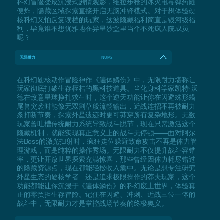
科幻冒险变成沉浸式剧情观影，维拉步枪的冰火电毒弹药随
便炸，隐藏区域探索直接开启无脑冲锋模式。对于想体验硬
核科幻又怕反复读档的玩家，这波隐藏福利简直是银河级福
利，毕竟谁不想优雅地在异星沙盒里当个不死疯人院成员
呢？
无限耐力
NUM2
在科幻硬核动作冒险神作《遍体鳞伤》中，无限耐力堪称让
玩家彻底打破生存桎梏的黑科技道具。当化身科学家凯特·沃
德在敌意星球挣扎求生时，这个逆天功能让你在闪避蛛形蝎
尾兽突袭时能像无双割草般流畅输出，近战连招不再被耐力
条打断节奏，探索外星遗迹时更可莽穿所有复杂地形。无数
玩家曾吐槽传统耐力系统导致战斗脱节，现在只需激活这个
隐藏机制，就能实现真正意义上的战斗无停顿——面对阿尔
法Boss的激光扫射时，疯狂走位躲避致命攻击不再是体力管
理游戏，而是纯粹的操作秀场。无限耐力不仅提升战斗容错
率，更让开放世界探索充满惊喜，那些曾经因体力耗尽错过
的隐藏资源点，现在都能轻松收入囊中。无论是想专注研究
外星生态的硬核学者，还是追求极限操作的莽夫玩家，这个
功能都能让你沉浸于《遍体鳞伤》的科幻废土世界，体验真
正的零负担生存冒险。记住在闪避、冲刺、近战三位一体的
战斗中，无限耐力才是掌控战场节奏的终极奥义。