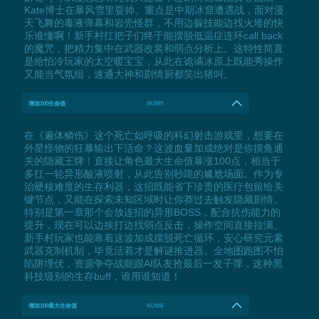
Kate博士在暴风雪里耍帅。重点是中期冰窟遭遇战，面对漫
天飞舞的毒液弹幕和岩壳怪群，不用边躲技能边找火堆的快
乐谁懂啊！新手村扛把子们终于能摆脱低温症连环call back
的魔咒，把精力集中在武器改装和弱点分析上。这特性简直
是给怕冷玩家的太空暖宝宝，从此在诡谲冰原上既能秀操作
又能当气氛组，速通大神和剧情厨都笑出猪叫。
增加100生命值
NUM5
在《遍体鳞伤》这个死亡如呼吸的科幻射击游戏里，想要在
外星怪物的狂暴输出下活命？这波血量加成绝对是你摸鱼通
关的隐藏王牌！直接让角色最大生命值暴涨100点，相当于
多扛一轮异形酸液喷射，从此告别秒跪的尴尬场面。作为专
治硬核难度的生存利器，这招既能省下珍贵的医疗包留给关
键节点，又能在探索未知区域时让你莽过去触发隐藏剧情。
特别是第一章那个会放连招的异形BOSS，配合抗伤能力的
提升，现在可以边挨打边找弱点反击，操作空间直接拉满。
新手村玩家也能靠着这波加成摆脱死亡循环，安心研究元素
武器克制机制，毕竟活着才是解谜推进器。全地图跑图不怕
陷阱埋伏，资源争夺战能跟AI队友抢最后一发子弹，这种黑
科技级别的生存buff，谁用谁知道！
增加100最大生命值
NUM6