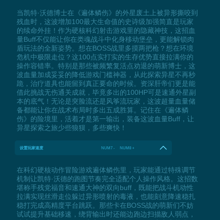
当凯特·沃德博士在《遍体鳞伤》的外星废土上被异形撕咬到
残血时，这波增加100最大生命值的史诗级加强简直是玩家
的续命外挂！作为硬核科幻射击游戏里的隐藏神技，这招血
量Buff不仅能让你在类魂战斗中化身移动堡垒，更能解锁肉
盾玩法的全新姿势。想在BOSS战里多摸两把枪？想在环境
危机中极限走位？这100点实打实的生存优势直接拉满你的
操作容错率。特别是那些被频繁复活点劝退的萌新博士，这
波血量加成妥妥的降低游戏门槛神器，从此探索异星不再秒
跪，治疗道具也能留到真正要命的时候。资深肝帝们更是能
借此挑战无伤通关成就，毕竟多出的100HP可是速通外星副
本的底气！无论是突脸流还是风筝流玩家，这波超量血量储
备都能让你在战术布局时多出五成胜算。记住在《遍体鳞
伤》的险境里，活着才是第一输出，装备这波血量Buff，让
异星探索之旅少些狼狈，多些爽快！
设置玩家速度
NUM7 - NUM8 +
在科幻硬核动作冒险游戏遍体鳞伤里，玩家能通过特殊调节
机制让凯特·沃德的跑图节奏完全适配个人操作风格。这招数
堪称手残党福音和速通大神的双向buff，既能把战斗机动性
拉满实现丝滑走位躲过异形喷射的毒液，也能刻意降速稳扎
稳打完成高精度平台跳跃。那些卡在BOSS战的萌新们不妨
试试提升基础移速，绕背输出时还能边跑边扫描敌人弱点，