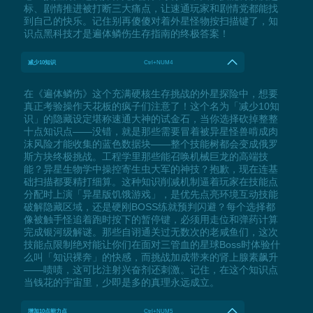
标、剧情推进被打断三大痛点，让速通玩家和剧情党都能找
到自己的快乐。记住别再傻傻对着外星怪物按扫描键了，知
识点黑科技才是遍体鳞伤生存指南的终极答案！
减少10知识
Ctrl+NUM4
在《遍体鳞伤》这个充满硬核生存挑战的外星探险中，想要
真正考验操作天花板的疯子们注意了！这个名为「减少10知
识」的隐藏设定堪称速通大神的试金石，当你选择砍掉整整
十点知识点——没错，就是那些需要冒着被异星怪兽啃成肉
沫风险才能收集的蓝色数据块——整个技能树都会变成俄罗
斯方块终极挑战。工程学里那些能召唤机械巨龙的高端技
能？异星生物学中操控寄生虫大军的神技？抱歉，现在连基
础扫描都要精打细算。这种知识削减机制逼着玩家在技能点
分配时上演「异星版饥饿游戏」，是优先点亮环境互动技能
破解隐藏区域，还是硬刚BOSS练就预判闪避？每个选择都
像被触手怪追着跑时按下的暂停键，必须用走位和弹药计算
完成银河级解谜。那些自诩通关过无数次的老咸鱼们，这次
技能点限制绝对能让你们在面对三管血的星球Boss时体验什
么叫「知识裸奔」的快感，而挑战加成带来的肾上腺素飙升
——啧啧，这可比注射兴奋剂还刺激。记住，在这个知识点
当钱花的宇宙里，少即是多的真理永远成立。
增加10点能力点
Ctrl+NUM5