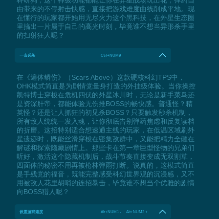
由带来的不停射击快感，直接把游戏难度曲线削成平地。现
在懂行的玩家都开始用无尽火力这个黑科技，在外星生态圈
里搞出一片属于自己的高光时刻，毕竟谁不想当异形杀手里
的扫射狂人呢？
一击必杀
Ctrl+NUM9
在《遍体鳞伤》（Scars Above）这款硬核科幻TPS中，
OHK模式简直是为剧情党量身打造的外挂级体验。当你操控
凯特博士穿梭在危机四伏的外星冰川时，无论是新手菜鸟还
是资深肝帝，都能体验无伤推BOSS的畅快感。普通怪？精
英怪？还是让人抓狂的初见杀BOSS？只要触发秒杀机制，
所有敌人统统一发入魂，让你彻底告别弹药焦虑和反复读档
的折磨。这招特别适合想速通主线的玩家，在低温区域刷外
星遗迹时，既能丝滑穿梭在密集敌群中，又能把精力全砸在
解谜和探索隐藏剧情上。那些卡在第一章巨型怪物的兄弟们
听好，激活这个隐藏机制后，战斗节奏直接变成无双割草，
四面体的秘密不用再被枪林弹雨打断。说真的，这模式简直
是手残党的福音，既能完整感受科幻世界观的沉浸感，又不
用被敌人花里胡哨的连招暴击，毕竟谁不想当个优雅的剧情
向BOSS猎人呢？
设置游戏速度
Alt+NUM1 - Alt+NUM2 +