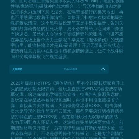
奏。面对吞噬巨兽这类血厚攻高的终极Boss时，随意切换酸
性弹/燃烧弹/电磁脉冲的战术组合，让异形生物的血肉之躯
在持续火力压制下灰飞烟灭。在蝎型怪横行的巢穴地图，再
也不用憋屈地数着子弹清怪，直接开启扫射狂欢模式把爆炸
蛛群轰成渣渣。这个黑科技设定简直是手残党福音，告别关
键时刻弹药告急的社死场景，更不必在补给点之间来回奔波
当快递员。虽然有人会说少了资源博弈的紧张感，但谁不想
在异星战场上当个火力土豪呢？毕竟在《遍体鳞伤》的残酷
宇宙里，能痛快输出才是真·硬道理！开启无限制开火状态，
把所有注意力集中在射击手感和剧情解谜上，让每个战斗瞬
间都变成弹幕横飞的视觉盛宴。
无限弹药
Ctrl+NUM8
2023年爆款科幻TPS《遍体鳞伤》里有个让硬核玩家直呼上
头的隐藏机制无限弹药，这玩意直接把VERA武器变成移动
军火库，啥冰冻弹化学弹统统管够，彻底告别资源焦虑症。
当玩家在异星丛林被异形包围时，再也不用抠抠搜搜省子
弹，直接暴力美学拉满，火焰弹烧穿冰系BOSS、电击弹瘫
痪水鬼异形的操作简直行云流水。那些需要疯狂切换弹药类
型打弱点的巨型BOSS战，现在都能玩出无双割草的爽感，
火力压制到敌人怀疑人生。这波操作完美解决两大痛点：前
期搜刮材料像开箱子，后期装弹动画被打断的绝望体验，现
在莽就完事了。不论是想秀操作的枪械宅，还是专注剧情的
科研狗，这个神级功能都能让你在异星战场玩出花，弹药自