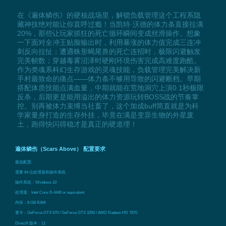
在《遍体鳞伤》的硬核战场里，解锁负载管理这个工程系隐
藏神技绝对能让你直呼过瘾！当凯特·沃德的体力条直接拉满
20%，那些让玩家抓狂的死亡循环瞬间变成丝滑操作。想象
一下面对全冲王贴脸输出时，利用暴涨的体力值完成三连冲
刺反向拉扯；遭遇蛛形蝎尾兽的死亡连招时，极限闪避触发
完美帧数；穿越毒雾沼泽时硬刚环境伤害完成高难度跑酷。
作为类魂系科幻生存游戏的灵魂技能，负载管理完美解决新
手村最致命的痛点——体力条不够用导致的闪避断档。早期
搭配体质技能点满血量，中期就能在荒地洞穴上演0.1秒极限
反杀，后期更是能用溢出的体力资源玩转BOSS战的节奏掌
控。别再被体力束缚当社畜了，这个加成buff简直就是为科
学家量身打造的生存外挂，毕竟在满是变异生物的外星废
土，跑得快闪得稳才是真正的硬道理！
遍体鳞伤（Scars Above） 配置要求
最低配置:
需要 64 位处理器和操作系统
操作系统：Windows 10
处理器：Intel Core i5-4440 or equivalent
内存：8 GB RAM
显卡：GeForce GTX 670 / GeForce GTX 1050 / AMD Radeon HD 7870
DirectX 版本：11