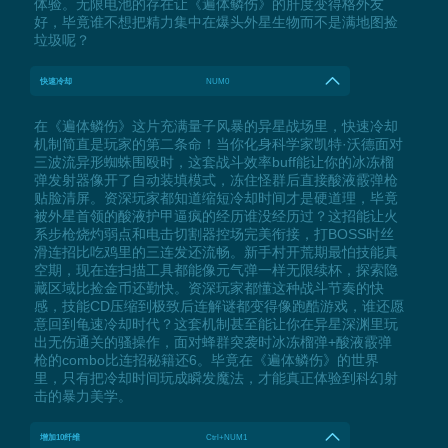
体验。无限电池的存在让《遍体鳞伤》的肝度变得格外友
好，毕竟谁不想把精力集中在爆头外星生物而不是满地图捡
垃圾呢？
快速冷却
NUM0
在《遍体鳞伤》这片充满量子风暴的异星战场里，快速冷却
机制简直是玩家的第二条命！当你化身科学家凯特·沃德面对
三波流异形蜘蛛围殴时，这套战斗效率buff能让你的冰冻榴
弹发射器像开了自动装填模式，冻住怪群后直接酸液霰弹枪
贴脸清屏。资深玩家都知道缩短冷却时间才是硬道理，毕竟
被外星首领的酸液护甲逼疯的经历谁没经历过？这招能让火
系步枪烧灼弱点和电击切割器控场完美衔接，打BOSS时丝
滑连招比吃鸡里的三连发还流畅。新手村开荒期最怕技能真
空期，现在连扫描工具都能像元气弹一样无限续杯，探索隐
藏区域比捡金币还勤快。资深玩家都懂这种战斗节奏的快
感，技能CD压缩到极致后连解谜都变得像跑酷游戏，谁还愿
意回到龟速冷却时代？这套机制甚至能让你在异星深渊里玩
出无伤通关的骚操作，面对蜂群突袭时冰冻榴弹+酸液霰弹
枪的combo比连招秘籍还6。毕竟在《遍体鳞伤》的世界
里，只有把冷却时间玩成瞬发魔法，才能真正体验到科幻射
击的暴力美学。
增加10纤维
Ctrl+NUM1