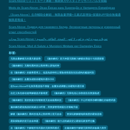
Scars Aboveでゴッドモード体験！無限体力やスタミナでサバイバルを制覇
Mods de Scars Above: Dicas Épicas para Superação e Vantagens Estratégicas
《Scars Above》生存輔助全解鎖：無限血量彈藥+元素武器增強+探索BUFF助你無傷通
關異星戰場！
Scars Above: Годмод для танкового билда, бесконечные патроны и ускоренный
откат способностей
مودات Scars Above | تعديلات مميزة لتجربة لعب لا تُقهر: الصحة، الطاقة، والسمية
Scars Above: Mod di Salute e Munizioni Illimitate per Gameplay Epico
标签:
无限血量解锁无伤通关新姿势
《遍体鳞伤》逆天神器无限耐力解锁丝滑战斗与深度探索
《遍体鳞伤》无毒性黑科技让凯特博士原地封神
在《遍体鳞伤》的极寒星球上，低温免疫特性让冒险者彻底告别冻成狗的尴尬时刻
《遍体鳞伤》血量加成助你硬刚外星BOSS
在Scars Above中化身异星战场不倒翁，血量加成调整让你硬刚外星巨兽
自定义角色移动速率解锁战术新维度
《遍体鳞伤》无限电池让你彻底告别资源焦虑
《遍体鳞伤》里的快速冷却堪称逆天改命级黑科技
《遍体鳞伤》中让纤维库存瞬间翻红的秘密武器
遍体鳞伤硬核挑战机制减去10纤维，用资源管理倒逼生存策略升级
解锁《遍体鳞伤》黑科技道具让凯特博士逆天改命
资深玩家解锁地狱难度的硬核选项
星际探险家的逆天改命神器
《遍体鳞伤》能力点削减设定让硬核玩家直呼过瘾
在《遍体鳞伤》中解锁所有武器的无限弹药模式
在遍体鳞伤中解锁无限弹药体验暴力美学