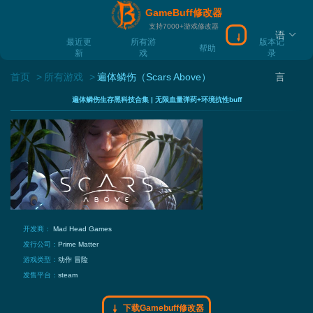
GameBuff修改器
支持7000+游戏修改器
语
下载Gamebuff
最近更
所有游
版本记
帮助
新
戏
录
首页
所有游戏
遍体鳞伤（Scars Above）
言
遍体鳞伤生存黑科技合集 | 无限血量弹药+环境抗性buff
开发商：
Mad Head Games
发行公司：
Prime Matter
游戏类型：
动作
冒险
发售平台：
steam
下载Gamebuff修改器