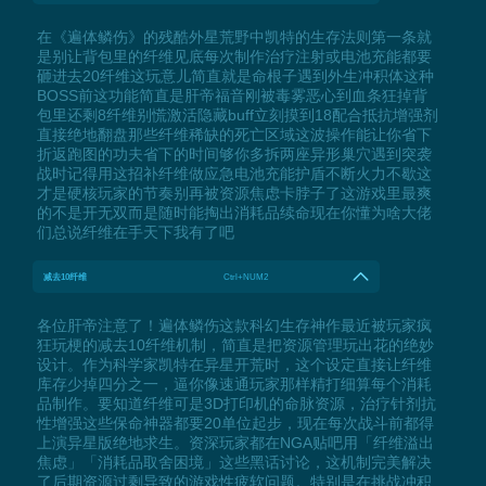
在《遍体鳞伤》的残酷外星荒野中凯特的生存法则第一条就
是别让背包里的纤维见底每次制作治疗注射或电池充能都要
砸进去20纤维这玩意儿简直就是命根子遇到外生冲积体这种
BOSS前这功能简直是肝帝福音刚被毒雾恶心到血条狂掉背
包里还剩8纤维别慌激活隐藏buff立刻摸到18配合抵抗增强剂
直接绝地翻盘那些纤维稀缺的死亡区域这波操作能让你省下
折返跑图的功夫省下的时间够你多拆两座异形巢穴遇到突袭
战时记得用这招补纤维做应急电池充能护盾不断火力不歇这
才是硬核玩家的节奏别再被资源焦虑卡脖子了这游戏里最爽
的不是开无双而是随时能掏出消耗品续命现在你懂为啥大佬
们总说纤维在手天下我有了吧
减去10纤维
Ctrl+NUM2
各位肝帝注意了！遍体鳞伤这款科幻生存神作最近被玩家疯
狂玩梗的减去10纤维机制，简直是把资源管理玩出花的绝妙
设计。作为科学家凯特在异星开荒时，这个设定直接让纤维
库存少掉四分之一，逼你像速通玩家那样精打细算每个消耗
品制作。要知道纤维可是3D打印机的命脉资源，治疗针剂抗
性增强这些保命神器都要20单位起步，现在每次战斗前都得
上演异星版绝地求生。资深玩家都在NGA贴吧用「纤维溢出
焦虑」「消耗品取舍困境」这些黑话讨论，这机制完美解决
了后期资源过剩导致的游戏性疲软问题。特别是在挑战冲积