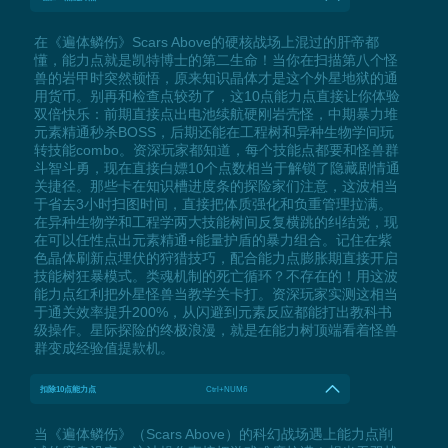
在《遍体鳞伤》Scars Above的硬核战场上混过的肝帝都
懂，能力点就是凯特博士的第二生命！当你在扫描第八个怪
兽的岩甲时突然顿悟，原来知识晶体才是这个外星地狱的通
用货币。别再和检查点较劲了，这10点能力点直接让你体验
双倍快乐：前期直接点出电池续航硬刚岩壳怪，中期暴力堆
元素精通秒杀BOSS，后期还能在工程树和异种生物学间玩
转技能combo。资深玩家都知道，每个技能点都要和怪兽群
斗智斗勇，现在直接白嫖10个点数相当于解锁了隐藏剧情通
关捷径。那些卡在知识槽进度条的探险家们注意，这波相当
于省去3小时扫图时间，直接把体质强化和负重管理拉满。
在异种生物学和工程学两大技能树间反复横跳的纠结党，现
在可以任性点出元素精通+能量护盾的暴力组合。记住在紫
色晶体刷新点埋伏的狩猎技巧，配合能力点膨胀期直接开启
技能树狂暴模式。类魂机制的死亡循环？不存在的！用这波
能力点红利把外星怪兽当教学关卡打。资深玩家实测这相当
于通关效率提升200%，从闪避到元素反应都能打出教科书
级操作。星际探险的终极浪漫，就是在能力树顶端看着怪兽
群变成经验值提款机。
扣除10点能力点
Ctrl+NUM6
当《遍体鳞伤》（Scars Above）的科幻战场遇上能力点削