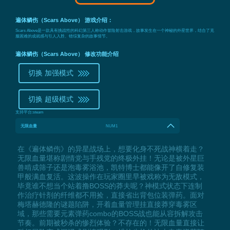
遍体鳞伤（Scars Above） 游戏介绍：
Scars Above是一款具有挑战性的科幻第三人称动作冒险射击游戏，故事发生在一个神秘的外星世界，结合了克
服困难的成就感与引人入胜、错综复杂的故事情节。
遍体鳞伤（Scars Above） 修改功能介绍
切换 加强模式
切换 超级模式
支持平台:
steam
无限血量
NUM1
在《遍体鳞伤》的异星战场上，想要化身不死战神横着走？
无限血量堪称剧情党与手残党的终极外挂！无论是被外星巨
兽啃成筛子还是泡毒雾浴池，凯特博士都能像开了自修复装
甲般满血复活。这波操作在玩家圈里早被戏称为无敌模式，
毕竟谁不想当个站着撸BOSS的莽夫呢？神模式状态下连制
作治疗针剂的纤维都不用捡，直接省出背包位装弹药。面对
梅塔赫德隆的谜题陷阱，开着血量管理挂直接莽穿毒雾区
域，那些需要元素弹药combo的BOSS战也能从容拆解攻击
节奏。前期被秒杀的惨烈体验？不存在的！无限血量直接让