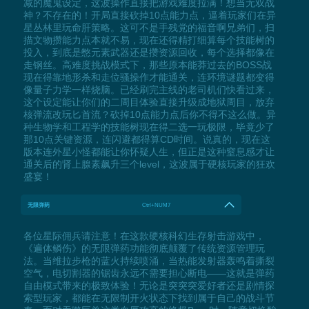
减的魔鬼设定，这波操作直接把游戏难度拉满！想当无双战
神？不存在的！开局直接砍掉10点能力点，逼着玩家们在异
星丛林里玩命肝策略。这可不是手残党的福音啊兄弟们，扫
描文物攒能力点本就不易，现在还得精打细算每个技能树的
投入，到底是憋元素武器还是攒资源回收，每个选择都像在
走钢丝。高难度挑战模式下，那些原本能莽过去的BOSS战
现在得靠地形杀和走位骚操作才能通关，连环境谜题都变得
像量子力学一样烧脑。已经刷完主线的老司机们快看过来，
这个设定能让你们的二周目体验直接升级成地狱周目，放弃
核弹流改玩匕首流？砍掉10点能力点后你不得不这么做。异
种生物学和工程学的技能树现在得二选一玩极限，毕竟少了
那10点关键资源，连闪避都得算CD时间。说真的，现在这
版本连外星小怪都能让你怀疑人生，但正是这种窒息感才让
通关后的肾上腺素飙升三个level，这波属于硬核玩家的狂欢
盛宴！
无限弹药
Ctrl+NUM7
各位星际佣兵请注意！在这款硬核科幻生存射击游戏中，
《遍体鳞伤》的无限弹药功能彻底颠覆了传统资源管理玩
法。当维拉步枪的蓝火持续喷涌，当热能发射器轰鸣着撕裂
空气，电切割器的锯齿永远不需要担心断电——这就是弹药
自由模式带来的极致体验！无论是突突突爱好者还是剧情探
索型玩家，都能在无限制开火状态下找到属于自己的战斗节