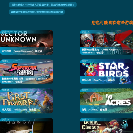
《遍体鳞伤》中秒杀敌人的终极利器，让战斗体验爽快升级！
遍体鳞伤负载管理技能让科学家也能玩转极限闪避
您也可能喜欢这些游戏
加强 19
加强 13
赛博骑士:爆发点（Cyber Knights:
未知领域（Sector Unknown） 修改器
Flashpoint） 修改器
加强 5
加强 7
超级跑车收藏模拟器（Supercar Collection
星际小鸟（Star Birds） 修改器
Simulator） 修改器
加强 33
加强 7
矮人元祖（First Dwarf） 修改器
亩地（ACRES） 修改器
加强 17
加强 12