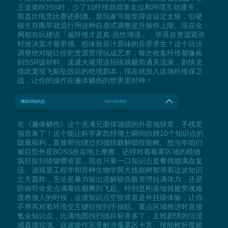
王这类BOSS时，少了10纤维就得靠走位和环境互动通关，
简直比电竞比赛还刺激。新玩家可能觉得这设定太狠，但硬
核生存圈早就流行用这种自虐式调整提升操作上限。现在全
网都在玩梗说「减纤维才是真·抗性增强」，毕竟在资源紧张
时做决策才最带感。想体验原汁原味的异星求生？这个玩法
调整绝对能让你把资源管理玩成艺术，每次收集纤维都像捡
到SSR级材料。速通大佬用这招练就极简通关流派，剧情党
借此复现飞船坠毁后的绝境剧本，现在就加入这场纤维保卫
战，让你的操作在遍体鳞伤的世界里封神！
增加10知识点
Ctrl+NUM3
在《遍体鳞伤》这个充满元面体谜团的外星地狱里，手残党
福音来了！这个能让科学家凯特博士瞬间白嫖10个知识点的
隐藏福利，直接帮你绕过扫描怪癖解锁技能树。想当年咱们
被巨型外星BOSS按在地上摩擦，还得对着毒雾区域的植物
疯狂按扫描键攒资源，现在只要一口知识点套餐就能满血复
活。游戏里工程学和异种生物学两大技能树都等着这波知识
立方轰炸，无论是暴力输出流解锁负载管理拉满体力，还是
防御苟命党点满毒抗都爽到飞起。特别是刚落地就被类魂难
度教做人的时候，这波知识点空投简直是外挂级体验，让你
不用再对着环境交互键狂按到手抽筋。重点区域推进时直接
氪金知识点，比满地图找扫描目标香多了，主线剧情的沉浸
感直接拉满。这波操作完美解决毒雾区卡关、技能树肝度超