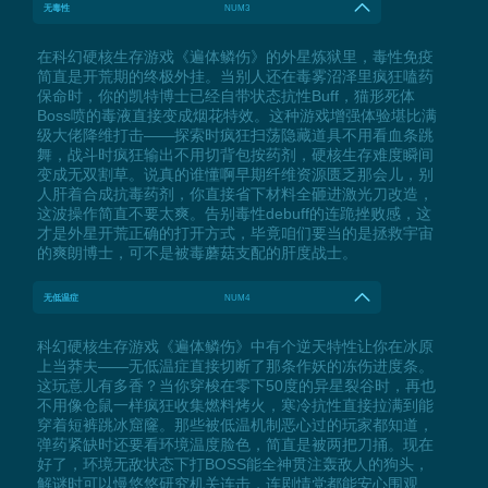
无毒性
NUM3
在科幻硬核生存游戏《遍体鳞伤》的外星炼狱里，毒性免疫
简直是开荒期的终极外挂。当别人还在毒雾沼泽里疯狂嗑药
保命时，你的凯特博士已经自带状态抗性Buff，猫形死体
Boss喷的毒液直接变成烟花特效。这种游戏增强体验堪比满
级大佬降维打击——探索时疯狂扫荡隐藏道具不用看血条跳
舞，战斗时疯狂输出不用切背包按药剂，硬核生存难度瞬间
变成无双割草。说真的谁懂啊早期纤维资源匮乏那会儿，别
人肝着合成抗毒药剂，你直接省下材料全砸进激光刀改造，
这波操作简直不要太爽。告别毒性debuff的连跪挫败感，这
才是外星开荒正确的打开方式，毕竟咱们要当的是拯救宇宙
的爽朗博士，可不是被毒蘑菇支配的肝度战士。
无低温症
NUM4
科幻硬核生存游戏《遍体鳞伤》中有个逆天特性让你在冰原
上当莽夫——无低温症直接切断了那条作妖的冻伤进度条。
这玩意儿有多香？当你穿梭在零下50度的异星裂谷时，再也
不用像仓鼠一样疯狂收集燃料烤火，寒冷抗性直接拉满到能
穿着短裤跳冰窟窿。那些被低温机制恶心过的玩家都知道，
弹药紧缺时还要看环境温度脸色，简直是被两把刀捅。现在
好了，环境无敌状态下打BOSS能全神贯注轰敌人的狗头，
解谜时可以慢悠悠研究机关连击，连剧情党都能安心围观