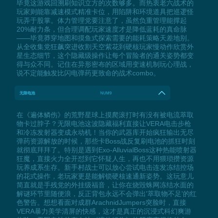
毕竟这游戏回溯刷知识立方的次数够多。而热衷老六战术的
玩家则能靠减速模式精准卡位，用陷阱和环境道具把巡逻怪
玩弄于股掌。体力管理党要注意了，虽然负重管理能撑起
20%耐力条，但合理调配玩家速度才是降低蓝耗的真命脉
——毕竟莽穿地图和摸鱼式探索需要的能耗策略天差地别。
从全收集党狂飙突进收割天空紫花到硬核玩家慢动作欣赏外
星生态细节，这个隐藏级操作让每个冒险者的通关姿势都变
得与众不同。记住在异形密布的区域用变速机制玩心理战，
说不定能触发比闪电弹药更致命的战术combo。
无限电池
NUM9
在《遍体鳞伤》的荒野星球上摸爬滚打时有没有被电流萃取
物卡过脖子？无限电池这波隐藏福利直接让VERA电击步枪
和冷冻发射器变成永动机！当你的武器库开始疯狂输出无尽
弹药资源解放的时候，那些卡Boss战反复刷电池的抓狂时刻
就彻底拜拜了。特别是遇到Exo-AlluvialBoss这种热能喷射器
狂魔，直接火力全开怼到它怀疑人生，再也不用猥琐攒资源
玩养成系生存。新手村战士可以放心尝试电击连发冻结控场
的花式操作，老玩家更是能解锁硬核速通新姿势。这玩意儿
简直就是手残党的外挂级福音，让你在烧毁蛛网冻结水面的
解谜环节里随便浪，反正背包永远不会弹出'萃取物不足'的红
色警告。想想看面对成群ArachnidJumpers突脸时，直接
VERA暴力美学清屏的快感，这才是真正的沉浸式科幻爽游