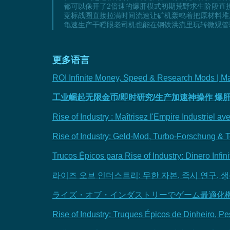
都可以像开了2倍速的爆肝模式初期荒野求生阶段直
竞标战圈直接拉满时间流速让矿机轰鸣着把原材料堆
龟速生产干瞪眼老司机也能在钢铁洪流里玩转微观管
更多语言
ROI Infinite Money, Speed & Research Mods | Ma
工业崛起无限金币/即时研究/生产加速神操作 爆
Rise of Industry : Maîtrisez l'Empire Industriel 
Rise of Industry: Geld-Mod, Turbo-Forschung & T
Trucos Épicos para Rise of Industry: Dinero Infin
라이즈 오브 인더스트리: 무한 자본, 즉시 연구, 생
ライズ・オブ・インダストリーでゲーム最適化
Rise of Industry: Truques Épicos de Dinheiro, P