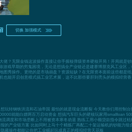
绍
切换 加强模式
大佬？无限金钱这波操作直接让你手握核弹级资本硬核开局！开局就是钞
破除游戏早期的穷鬼困境，无论是想搞全产业链还是建赛博朋克风工业区
地图秀操作。更绝的是市场崩盘？资源短缺？在无限资本面前这些都是纸
机也能开启创意模式搞工业艺术展，这不比那些要肝到秃头的模拟经营香
玩转钢铁洪流和石油帝国 最怕的就是现金流断裂 今天教你们用控制台指令解锁
2000000就能白嫖两百万启动资金 想搞汽车巨头的硬核玩家用smallloan
在物流调度和市场垄断上不用被资本寒冬劝退 熟练工用小额贷款指令跳过枯
报的产业链方案 比如同时上马十个精炼厂再配二十架运输机的钞能力组合
个隐藏操作都能让你把工业崛起玩成真正的模拟经营天花板