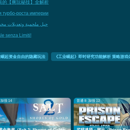
表的【爽玩秘技】全解析
 и турбо-роста империи
حيل ملحمية وتعديلات مخصصة لبناء
le senza Limiti!
业崛起资金自由的隐藏玩法
《工业崛起》即时研究功能解析 策略游戏
加强 14
普通 8
加强 12
金海岸（Salt 2: Shores of Gold）
监狱逃脱：掘出（Prison Escap