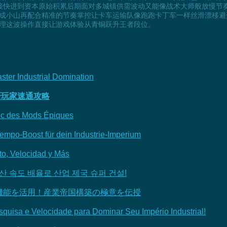
接快进到资本原始积累后期面对多城镇供需波动又能像战术大师般放慢节奏
成小山再配合精准的节奏掌控让卡车运输队像跑跑卡丁车一样丝滑漂移避
理这波操作直接让游戏体验从青铜跃升王者段位。
ster Industrial Domination
肝玩家速通攻略
avec des Mods Épiques
empo-Boost für dein Industrie-Imperium
ito, Velocidad y Más
산 속도 배율로 산업 제국 슈퍼 건설!
機能を活用！産業帝国構築の極意を伝授
esquisa e Velocidade para Dominar Seu Império Industrial!