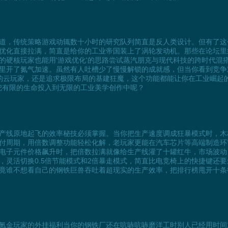
道，传统策略游戏动辄数十小时的研究队列简直是反人类设计。但有了这
优化直接拉满，简直是给你的工业帝国装上了涡轮发动机。那些在论坛里疯
的硬核玩家也能用'游戏优化'的思路尝试蒸汽朋克与现代科技的跨时代混
里开了氮气加速。虽然有人吐槽少了慢慢解锁的成就感，但当你看到竞争
的云玩家，还是追求极限布局的基建狂魔，这个功能都能让你在工业崛起
想把有限的生命投入到无限的工业美学创作中呢？
产线原地起飞的效率秘技必须掌握。当你把生产速度调成狂暴模式时，木
付周期，用倍数调整功能轻松化解，老玩家更能在汽车芯片等高端制造环
电子元件价格飙升时，把倍数拉满就像给生产线灌了十罐红牛，市场波动
，灵活切换0.5倍节能模式和2倍暴走模式，简直比电竞椅上的快捷键还
竟谁不想看自己的钢铁巨兽吞吐着超现实的生产效率，把排行榜甩开十条
氪金玩家的外挂福利当你的钢铁厂还在吭哧吭哧磨洋工时别人已经用时间