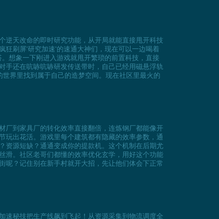
个逆天改命的即时研究功能，从开局就能直接甩开科技
狂刷屏'研究加速'的速通大神们，现在可以一边喝着
搭。想象一下刚进入游戏就甩开繁琐的前置科技，直接
对手还在吭哧吭哧研发传送带时，自己已经用磁悬浮轨
的世界里找到属于自己的造梦空间。现在社区里最火的
材厂到家具厂的转化效率直接翻倍，连炼钢厂都能像开
节玩出花活。游戏里每个建筑都有隐藏的效率参数，通
？资源短缺？通通变成你的提款机。这个机制在后期尤
要丝滑。社区老哥们都懂的效率优化玄学，用好这个功能
街呢？记住别在新手村就开大招，先让他们体会下正常
加速秘技把生产线飙到飞起！从资源采集到物流调度全