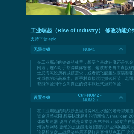
工业崛起（Rise of Industry） 修改功能介
支持平台:
epic
无限金钱
NUM1
在工业崛起的钢铁丛林里，想要当基建狂魔还是氪金
网速，连AI对手都得喊你爸爸。这波财务自由直接
士忌海淹没所有城镇需求，或者把飞艇舰队塞满整张
变成你的乐高积木。新手村直接跳过搬砖环节，老司
都能体验到什么叫真正的资本碾压式游戏体验！
Ctrl+NUM2 -
设置金钱
NUM2 +
在工业崛起的商战沙盒里混得风生水起的老哥都知道 想
资金调整权限 想要快速起步的萌新输入smallloan 
体验加速器 说白了就是直接给账户冲钱 让你专注
州贸易网络 更绝的是还能用这招测试那些高风险高回
论是想复盘二战经济格局还是打造赛博朋克工厂 这