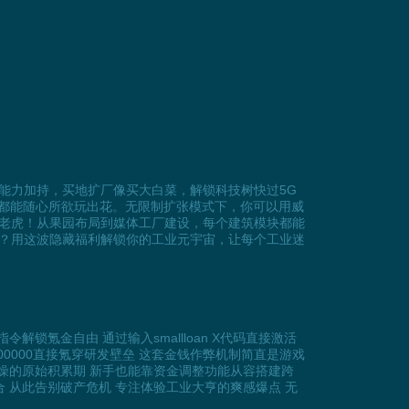
能力加持，买地扩厂像买大白菜，解锁科技树快过5G
，都能随心所欲玩出花。无限制扩张模式下，你可以用威
老虎！从果园布局到媒体工厂建设，每个建筑模块都能
？用这波隐藏福利解锁你的工业元宇宙，让每个工业迷
氪金自由 通过输入smallloan X代码直接激活
 5000000直接氪穿研发壁垒 这套金钱作弊机制简直是游戏
燥的原始积累期 新手也能靠资金调整功能从容搭建跨
 从此告别破产危机 专注体验工业大亨的爽感爆点 无