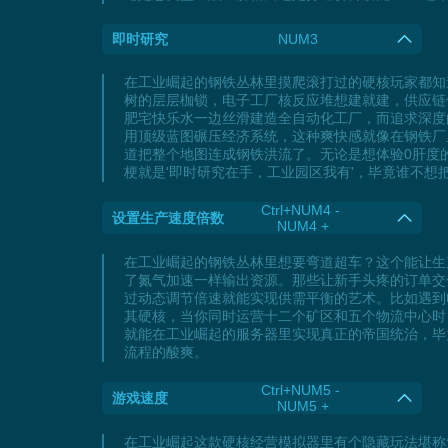
即时研究
NUM3
在工业崛起的钢铁丛林里摸爬滚打过的硬核玩家都知
树的层层枷锁，电子工厂核反应堆想建就建，供应链
肥宅快乐水一边丝滑建造全自动化工厂，而追求深度
用顶级蓝图碾压经济系统，这种爽快感就像在钢铁厂
道把整个地图连成钢铁洪流了。无论是想体验0肝度
梗就是'即时研究在手，工业园区我有'，毕竟谁不
Ctrl+NUM4 -
设置生产速度倍数
NUM4 +
在工业崛起的钢铁丛林里想要弯道超车？这个能让生
了氮气加速一样输出资源。那些让新手头疼的订单交
过动态调节倍速就能实现供需平衡的艺术。比如遇到
其硬核，当你同时运营十二个矿区和五个物流中心时
就能在工业崛起的服务器里实现真正的帝国统治，毕
流程的酸爽。
Ctrl+NUM5 -
游戏速度
NUM5 +
在工业崛起这款硬核经营模拟器里有个隐藏玩法堪称