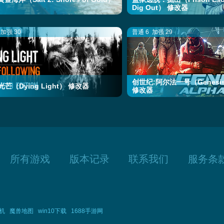
Dig Out） 修改器
加强 30
普通 6
加强 29
创世纪:阿尔法一号（Genesis:
芒（Dying Light） 修改器
修改器
所有游戏
版本记录
联系我们
服务条
机
魔兽地图
win10下载
1688手游网