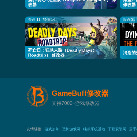
改器
修改器
普通 11
加强 14
普通 35
死亡日：狂杀末路（Deadly Days:
消逝的光
Roadtrip） 修改器
GameBuff修改器
支持7000+游戏修改器
友情链接:
游戏加加
恐怖游戏网
纯净系统基地
下载安装网
云手